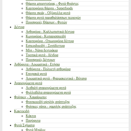
Θάμνοι μπορντούρας - Φυτά Φράχτες
Καρποφόροι θάμνοι - Superfoods
Θάμνοι σκιάς - Οξύφυλλα φυτά
Θάμνοι φυτά παραθαλάσσιων περιοχών
Προσφορές Θάμνων - Φυτών
Δέντρα
Ανθοφόρα - Καλλωπιστικά δέντρα
Κωνοφόρα - Κυπαρισσοειδή
Καρποφόρα - Οπωροφόρα δέντρα
Εσπεριδοειδή - Ξυνόδεντρα
Μίνι - Νάνα δεντράκια
Τροπικά φυτά - δένδρα
Προσφορές Δέντρων
Ανθόφυτα - Αρωματικά - Ετήσια
Ανθόφυτα - Πολυετή ανθοφόρα
Εποχιακά φυτά
Αρωματικά φυτά - Φαρμακευτικά - Βότανα
Αναρριχώμενα φυτά
Αειθαλή αναρριχώμενα φυτά
Φυλλοβόλα αναρριχώμενα φυτά
Φοίνικες - Χαμαίρωπες
Φοινικοειδή υψηλής ανάπτυξης
Φοίνικες νάνοι - χαμηλής ανάπτυξης
Κακτοειδή
Κάκτοι
Παχύφυτα
Φυτά Σχήματα
Φυτά Μπάλες