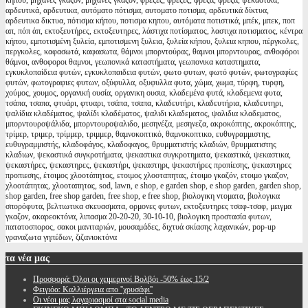
κήπου, μηχανές γκαζόν, μηχανες γκαζον, φρέζες, φρεζες, φρέζα, φρεζα, ψεκαστικά,
αρδευτικά, αρδευτικα, αυτόματο πότισμα, αυτοματο ποτισμα, αρδευτικά δίκτυα,
αρδευτικα δικτυα, πότισμα κήπου, ποτισμα κηπου, αυτόματα ποτιστικά, μπέκ, μπεκ, ποπ
απ, πόπ άπ, εκτοξευτήρες, εκτοξευτηρες, λάστιχα ποτίσματος, λαστιχα ποτισματος, κέντρα
κήπου, εμποτισμένη ξυλεία, εμποτισμενη ξυλεια, ξυλεία κήπου, ξυλεια κηπου, πέργκολες,
περγκολες, καφασωτά, καφασωτα, θάμνοι μπορντούρας, θαμνοι μπορντουρας, ανθοφόροι
θάμνοι, ανθοφοροι θαμνοι, γεωπονικά καταστήματα, γεωπονικα καταστηματα,
εγκυκλοπαίδεια φυτών, εγκυκλοπαιδεια φυτών, φωτο φυτων, φωτό φυτών, φωτογραφίες
φυτών, φωτογραφιες φυτων, οξύφυλλα, οξυφυλλα φυτα, χώμα, χωμα, τύρφη, τυρφη,
χούμος, χουμος, οργανική ουσία, οργανικη ουσια, κλαδεμένα φυτά, κλαδεμενα φυτα,
τσάπα, τσαπα, φτυάρι, φτυαρι, τσάπα, τσαπα, κλαδευτήρι, κλαδευτήρια, κλαδευτηρι,
ψαλίδια κλαδέματος, ψαλίδι κλαδέματος, ψαλιδι κλαδεματος, ψαλιδια κλαδεματος,
μπορντουροψάλιδα, μπορντουροψαλιδο, μεσηνέζα, μεσηνεζα, ακροκόπτης, ακροκόπτης,
τρίμερ, τριμερ, τρίμμερ, τριμμερ, θαμνοκοπτικό, θαμνοκοπτικο, ευθυγραμμιστης,
ευθυγραμμιστής, κλαδοφάγος, κλαδοφαγος, θρυμματιστής κλαδιών, θρυμματιστης
κλαδιων, ψεκαστικά συγκροτήματα, ψεκαστικα συγκροτηματα, ψεκαστικά, ψεκαστικα,
ψεκαστήρες, ψεκαστηρες, ψεκαστήρι, ψεκαστηρι, ψεκαστήρες προπίεσης, ψεκαστηρες
προπιεσης, έτοιμος χλοοτάπητας, ετοιμος χλοοταπητας, έτοιμο γκαζόν, ετοιμο γκαζον,
χλοοτάπητας, χλοοταπητας, sod, lawn, e shop, e garden shop, e shop garden, garden shop,
shop garden, free shop garden, free shop, e free shop, βιολογικη ντοματα, βιολογικα
σπορόφυτα, βελτιωτικα σκευασματα, ορμονες φυτων, εκτοξευτηρες τσαφ-τσαφ, μειγμα
γκαζον, ακαρεοκτόνα, λιπασμα 20-20-20, 30-10-10, βιολογικη προστασία φυτων,
πατατοσπορος, σακοι μανιταριών, μουσαμάδες, διχτυά σκίασης λαχανικών, pop-up
γραναζωτα γηπέδων, ζιζανιοκτόνα
τα
νέα μας
Προσφορά: Όλοι οι χειμερινοί Βολβόι -50% έως 15/2
Φειγιόα: Καλλιέργεια απο ''χρυσάφι''
Oι νέοι μας λογαριασμοί στα social media