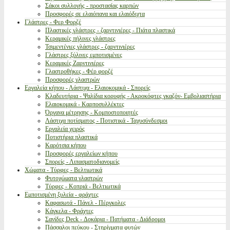
Σάκοι συλλογής - προστασίας καρπών
Προσφορές σε ελαιόπανα και ελαιόδιχτα
Γλάστρες - Φερ Φορζέ
Πλαστικές γλάστρες - ζαρντινιέρες - Πιάτα πλαστικά
Κεραμικές πήλινες γλάστρες
Τσιμεντένιες γλάστρες - ζαρντινιέρες
Γλάστρες ξύλινες εμποτισμένες
Κεραμικές Ζαρντινιέρες
Γλαστροθήκες - Φέρ φορζέ
Προσφορές γλαστρών
Εργαλεία κήπου - Λάστιχα - Ελαιοκομικά - Σπορείς
Κλαδευτήρια - Ψαλίδια κορυφής - Ακροκόφτες γκαζόν- Εμβολιαστήρια
Ελαιοκομικά - Καρποσυλλέκτες
Όργανα μέτρησης - Κομποστοποιητές
Λάστιχα ποτίσματος - Ποτιστικά - Ταχυσύνδεσμοι
Εργαλεία χειρός
Ποτιστήρια πλαστικά
Καρότσια κήπου
Προσφορές εργαλείων κήπου
Σπορείς - Λιπασματοδιανομείς
Χώματα - Τύρφες - Βελτιωτικά
Φυτοχώματα γλαστρών
Τύρφες - Κοπριά - Βελτιωτικά
Εμποτισμένη ξυλεία - φράχτες
Καφασωτά - Πάνελ - Πέργκολες
Κάγκελα - Φράχτες
Σανίδες Deck - Δοκάρια - Πατήματα - Διάδρομοι
Πάσσαλοι πεύκου - Στηρίγματα φυτών