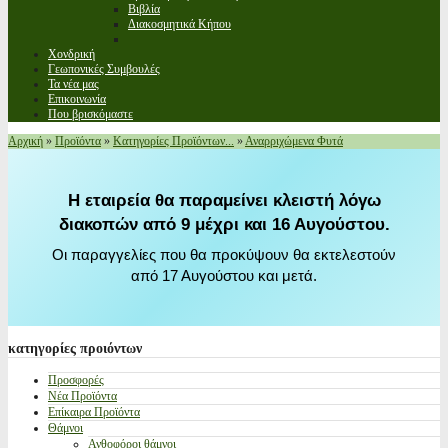
Βιβλία
Διακοσμητικά Κήπου
Χονδρική
Γεωπονικές Συμβουλές
Τα νέα μας
Επικοινωνία
Που βρισκόμαστε
Αρχική
»
Προϊόντα
»
Κατηγορίες Προϊόντων...
»
Αναρριχώμενα Φυτά
Η εταιρεία θα παραμείνει κλειστή λόγω
διακοπών από 9 μέχρι και 16 Αυγούστου.
Οι παραγγελίες που θα προκύψουν θα εκτελεστούν
από 17 Αυγούστου και μετά.
κατηγορίες
προιόντων
Προσφορές
Νέα Προϊόντα
Επίκαιρα Προϊόντα
Θάμνοι
Ανθοφόροι θάμνοι