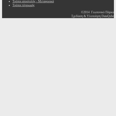
Τρόποι αποστολής - Μεταφορικά
Τρόποι πληρωμής
©2014 Γεωπονικό Πάρκο
Σχεδίαση & Υλοποίηση DataQube