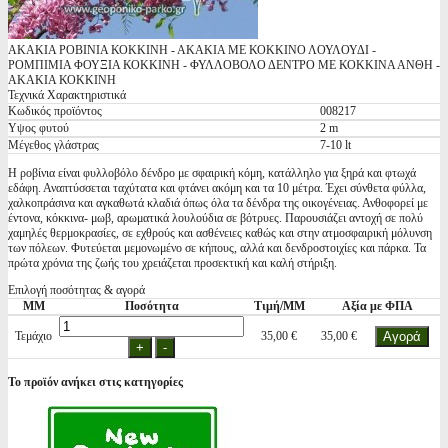
ΑΚΑΚΙΑ ΡΟΒΙΝΙΑ ΚΟΚΚΙΝΗ - ΑΚΑΚΙΑ ΜΕ ΚΟΚΚΙΝΟ ΛΟΥΛΟΥΔΙ -
ΡΟΜΠΙΜΙΑ ΦΟΥΞΙΑ ΚΟΚΚΙΝΗ - ΦΥΛΛΟΒΟΛΟ ΔΕΝΤΡΟ ΜΕ ΚΟΚΚΙΝΑ ΑΝΘΗ -
ΑΚΑΚΙΑ ΚΟΚΚΙΝΗ
Τεχνικά Χαρακτηριστικά
Κωδικός προϊόντος
008217
Υψος φυτού
2 m
Μέγεθος γλάστρας
7-10 lt
Η ροβίνια είναι φυλλοβόλο δένδρο με σφαιρική κόμη, κατάλληλο για ξηρά και φτωχά
εδάφη. Αναπτύσσεται ταχύτατα και φτάνει ακόμη και τα 10 μέτρα. Έχει σύνθετα φύλλα,
χαλκοπράσινα και αγκαθωτά κλαδιά όπως όλα τα δένδρα της οικογένειας. Ανθοφορεί με
έντονα, κόκκινα- μωβ, αρωματικά λουλούδια σε βότρυες. Παρουσιάζει αντοχή σε πολύ
χαμηλές θερμοκρασίες, σε εχθρούς και ασθένειες καθώς και στην ατμοσφαιρική μόλυνση
των πόλεων. Φυτεύεται μεμονωμένο σε κήπους, αλλά και δενδροστοιχίες και πάρκα. Τα
πρώτα χρόνια της ζωής του χρειάζεται προσεκτική και καλή στήριξη.
Επιλογή ποσότητας & αγορά
ΜΜ
Ποσότητα
Τιμή/ΜΜ
Αξία με ΦΠΑ
Τεμάχιο
35,00 €
35,00 €
Το προϊόν ανήκει στις κατηγορίες