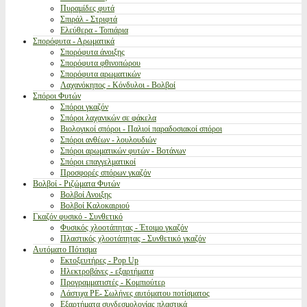
Πυραμίδες φυτά
Σπιράλ - Στριφτά
Ελεύθερα - Τοπιάρια
Σπορόφυτα - Αρωματικά
Σπορόφυτα άνοιξης
Σπορόφυτα φθινοπώρου
Σπορόφυτα αρωματικών
Λαχανόκηπος - Κόνδυλοι - Βολβοί
Σπόροι Φυτών
Σπόροι γκαζόν
Σπόροι λαχανικών σε φάκελα
Βιολογικοί σπόροι - Παλιοί παραδοσιακοί σπόροι
Σπόροι ανθέων - λουλουδιών
Σπόροι αρωματικών φυτών - Βοτάνων
Σπόροι επαγγελματικοί
Προσφορές σπόρων γκαζόν
Βολβοί - Ριζώματα Φυτών
Βολβοί Ανοιξης
Βολβοί Καλοκαιριού
Γκαζόν φυσικό - Συνθετικό
Φυσικός χλοοτάπητας - Έτοιμο γκαζόν
Πλαστικός χλοοτάπητας - Συνθετικό γκαζόν
Αυτόματο Πότισμα
Εκτοξευτήρες - Pop Up
Ηλεκτροβάνες - εξαρτήματα
Προγραμματιστές - Κομπιούτερ
Λάστιχα PE- Σωλήνες αυτόματου ποτίσματος
Εξαρτήματα συνδεσμολογίας πλαστικά