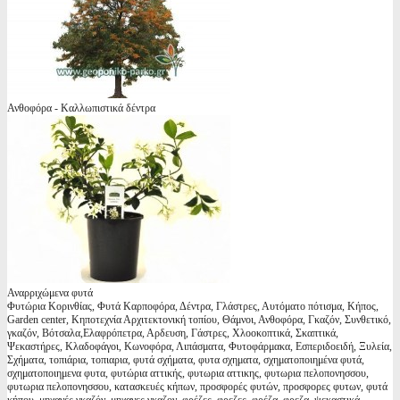
Ανθοφόρα - Καλλωπιστικά δέντρα
Αναρριχώμενα φυτά
Φυτώρια Κορινθίας, Φυτά Καρποφόρα, Δέντρα, Γλάστρες, Αυτόματο πότισμα, Κήπος,
Garden center, Κηποτεχνία Αρχιτεκτονική τοπίου, Θάμνοι, Ανθοφόρα, Γκαζόν, Συνθετικό,
γκαζόν, Βότσαλα,Ελαφρόπετρα, Αρδευση, Γάστρες, Χλοοκοπτικά, Σκαπτικά,
Ψεκαστήρες, Κλαδοφάγοι, Κωνοφόρα, Λιπάσματα, Φυτοφάρμακα, Εσπεριδοειδή, Ξυλεία,
Σχήματα, τοπιάρια, τοπιαρια, φυτά σχήματα, φυτα σχηματα, σχηματοποιημένα φυτά,
σχηματοποιημενα φυτα, φυτώρια αττικής, φυτωρια αττικης, φυτωρια πελοπονησσου,
φυτωρια πελοπονησσου, κατασκευές κήπων, προσφορές φυτών, προσφορες φυτων, φυτά