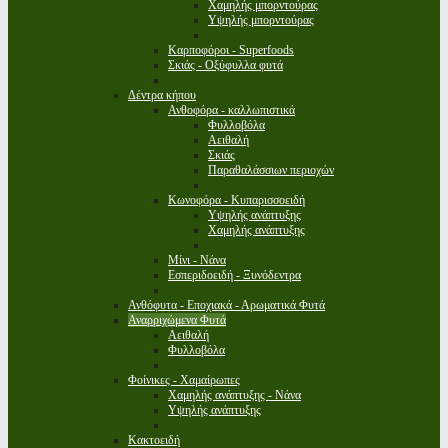
Χαμηλής μπορντούρας
Υψηλής μπορντούρας
Καρποφόροι - Superfoods
Σκιάς - Οξύφυλλα φυτά
Δέντρα κήπου
Ανθοφόρα - καλλωπιστικά
Φυλλοβόλα
Αειθαλή
Σκιάς
Παραθαλάσσιων περιοχών
Κωνοφόρα - Κυπαρισσοειδή
Υψηλής ανάπτυξης
Χαμηλής ανάπτυξης
Μίνι - Νάνα
Εσπεριδοειδή - Ξυνόδεντρα
Ανθόφυτα - Εποχιακά - Αρωματικά Φυτά
Αναρριχώμενα Φυτά
Αειθαλή
Φυλλοβόλα
Φοίνικες - Χαμαίρωπες
Χαμηλής ανάπτυξης - Νάνα
Υψηλής ανάπτυξης
Κακτοειδή