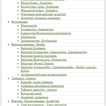
Φίλτρα Νερού - Λιπαντήρες
Εκτοξευτήρες νερού - Επιφανείας
Μικροεκτοξευτήρες - Σταλάκτες
Εξαρτήματα συνδεσμολογίας μεταλλικά
Προσφορές αυτόματου ποτίσματος
Φυτοφάρμακα
Μυκητοκτόνα
Εντομοκτόνα - Ακαρεοκτόνα
Ερασιτεχνικά Φυτοπροστατευτικά Προιόντα
Ζιζανιοκτόνα
Σαλιγκαροκτόνα - Κοχλιοκτόνα
Βιολογικά φάρμακα - Παγίδες
Βιολογικά Λιπάσματα
Βιολογικά Εντομοκτόνα - Ακαρεοκτόνα - Σαλιγκαροκτόνα
Βιολογικά προιόντα προστασίας
Βιολογικά Μυκητοκτόνα - Ζιζανιοκτόνα
Βιολογικές Φυτικές Ορμόνες
Βιολογικές Εντομοπαγίδες - Σαλιγκαροπαγίδες - Παγίδες ερπετών -
Κόλλες
Σκευάσματα βιολογικά για απεντομώσεις
Λιπάσματα - Ορμόνες
Κοκκώδη χημικά λιπάσματα
Λιπάσματα υδατοδιαλυτά διαφυλλικά
Ρυθμιστές ανάπτυξης - Ορμόνες
Βελτιωτικά φυτών
Προσφορές λιπασμάτων
Βιοκτόνα - Ποντικοφάρμακα - Απωθητικά
Υγρά απεντομώσεων - Σπρέυ καπνογόνα