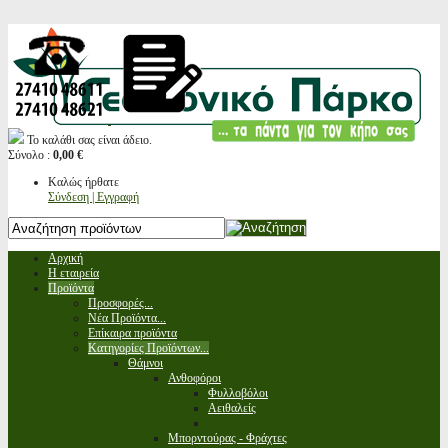
Το καλάθι σας είναι άδειο.
Σύνολο :
0,00 €
Καλώς ήρθατε
Σύνδεση | Εγγραφή
Αρχική
Η εταιρεία
Προϊόντα
Προσφορές...
Νέα Προϊόντα...
Επίκαιρα προϊόντα
Κατηγορίες Προϊόντων...
Θάμνοι
Ανθοφόροι
Φυλλοβόλοι
Αειθαλείς
Μπορντούρας - Φράχτες