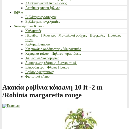
Αξεσουάρ μεταλλικά - Βάσεις
Αποθήκες κήπου ξύλινες
Βιβλία
Βιβλία για ερασιτέχνες
Βιβλία για επαγγελματίες
Διακοσμητικά Κήπου
Καλαμωτές
Πλακίδια - Πλαστικοί - Μεταλλικοί φράχτες - Πέργκολες - Πράσινοι
τοίχοι
Καλάμια Bamboo
Καμπανάκια αυλόπορτας - Μικροέπιπλα
Κεραμικά τοίχου - Πήλινες παραστάσεις
Τσιμέντινα διακοσμητικά
Διαμόρφωση εδάφους -διαχωριστικά.
Ελαφρόπετρα - Φλοιός Πεύκου
Βρύσες ορειχάλκινες
Φωτιστικά κήπου
Ακακία ροβίνια κόκκινη 10 lt -2 m
/Robinia margaretta rouge