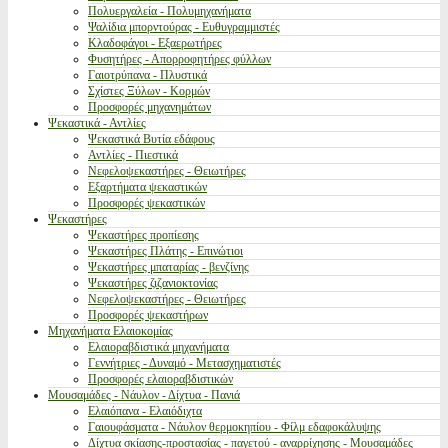
Πολυεργαλεία - Πολυμηχανήματα
Ψαλίδια μπορντούρας - Ευθυγραμμιστές
Κλαδοφάγοι - Εξαερωτήρες
Φυσητήρες - Απορροφητήρες φύλλων
Γαιοτρύπανα - Πλυστικά
Σχίστες Ξύλων - Κορμών
Προσφορές μηχανημάτων
Ψεκαστικά - Αντλίες
Ψεκαστικά Βυτία εδάφους
Αντλίες - Πιεστικά
Νεφελοψεκαστήρες - Θειωτήρες
Εξαρτήματα ψεκαστικών
Προσφορές ψεκαστικών
Ψεκαστήρες
Ψεκαστήρες προπίεσης
Ψεκαστήρες Πλάτης - Επινώτιοι
Ψεκαστήρες μπαταρίας - βενζίνης
Ψεκαστήρες ζιζανιοκτονίας
Νεφελοψεκαστήρες - Θειωτήρες
Προσφορές ψεκαστήρων
Μηχανήματα Ελαιοκομίας
Ελαιοραβδιστικά μηχανήματα
Γεννήτριες - Δυναμό - Μετασχηματιστές
Προσφορές ελαιοραβδιστικών
Μουσαμάδες - Νάυλον - Δίχτυα - Πανιά
Ελαιόπανα - Ελαιόδιχτα
Γαιουφάσματα - Νάυλον θερμοκηπίου - Φίλμ εδαφοκάλυψης
Δίχτυα σκίασης-προστασίας - παγετού - αναρρίχησης - Μουσαμάδες