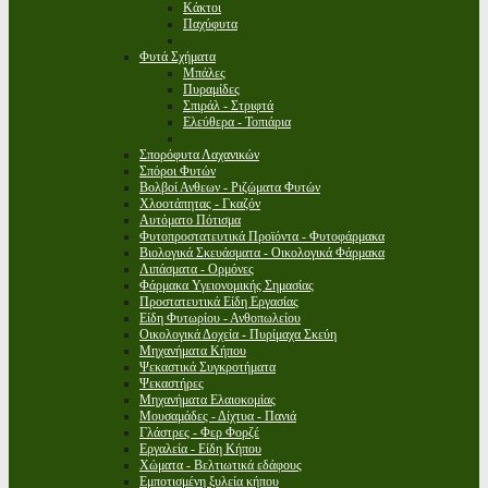
Κάκτοι
Παχύφυτα
Φυτά Σχήματα
Μπάλες
Πυραμίδες
Σπιράλ - Στριφτά
Ελεύθερα - Τοπιάρια
Σπορόφυτα Λαχανικών
Σπόροι Φυτών
Βολβοί Ανθεων - Ριζώματα Φυτών
Χλοοτάπητας - Γκαζόν
Αυτόματο Πότισμα
Φυτοπροστατευτικά Προϊόντα - Φυτοφάρμακα
Βιολογικά Σκευάσματα - Οικολογικά Φάρμακα
Λιπάσματα - Ορμόνες
Φάρμακα Υγειονομικής Σημασίας
Προστατευτικά Είδη Εργασίας
Είδη Φυτωρίου - Ανθοπωλείου
Οικολογικά Δοχεία - Πυρίμαχα Σκεύη
Μηχανήματα Κήπου
Ψεκαστικά Συγκροτήματα
Ψεκαστήρες
Μηχανήματα Ελαιοκομίας
Μουσαμάδες - Δίχτυα - Πανιά
Γλάστρες - Φερ Φορζέ
Εργαλεία - Είδη Κήπου
Χώματα - Βελτιωτικά εδάφους
Εμποτισμένη ξυλεία κήπου