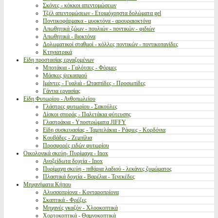
Σκόνες - κόκκοι απεντομώσεων
Τζέλ απεντομώσεων - Ετοιμόχρηστα δολώματα gel
Ποντικοφάρμακα - μυοκτόνα - αρουραιοκτόνα
Απωθητικά ζώων - πουλιών - ποντικών - φιδιών
Απωθητικά - βιοκτόνα
Δολωματικοί σταθμοί - κόλλες ποντικών - ποντικοπαγίδες
Κτηνιατρικά
Είδη προστασίας εργαζομένων
Μποτάκια - Γαλότσες - Φόρμες
Μάσκες ψεκασμού
Ιμάντες - Γυαλιά - Ωτασπίδες - Προσωπίδες
Γάντια εργασίας
Είδη Φυτωρίου - Ανθοπωλείου
Γλάστρες φυτωρίου - Σακούλες
Δίσκοι σποράς - Παλετάκια φύτευσης
Γλαστράκια - Υποστρώματα JIFFY
Είδη συσκευασίας - Ταμπελάκια - Ράφιες - Κορδόνια
Κουβάδες - Ζεμπίλια
Προσφορές ειδών φυτωρίου
Οικολογικά σκεύη- Πυρίμαχα - Inox
Ανοξείδωτα δοχεία - Inox
Πυρίμαχα σκεύη - πιθάρια λαδιού - λεκάνες ζυμώματος
Πλαστικά δοχεία - Βαρέλια - Τενεκέδες
Μηχανήματα Κήπου
Αλυσσοπρίονα - Κονταροπρίονα
Σκαπτικά - Φρέζες
Μηχανές γκαζόν - Χλοοκοπτικά
Χορτοκοπτικά - Θαμνοκοπτικά