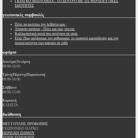
ΓΚΙΝΓΚΟ ΜΠΙΛΟΜΠΑ - ΤΟ ΔΕΝΤΡΟ ΜΕ ΤΙΣ ΘΕΡΑΠΕΥΤΙΚΕΣ
ΙΔΙΟΤΗΤΕΣ
γεωπονικές
συμβουλές
Πότε να φυτέψω την λεβάντα μου ;
Λίπανση πατάτας - Πότε και πώς γίνεται.
Καλλωπιστικά φυτά που αντέχουν σε σκιά.
Ελιά: Πως αυξάνουμε την ανθοφορία, το ποσοστό καρπόδεσης και την
περιεκτικότητα των καρπών σε λάδι
ωράριο
Δευτέρα|Τετάρτη
09:00-16:00
Τρίτη|Πέμπτη|Παρασκευή
09:00-16:00
Σάββατο
09:00-15:00
Κυριακή
ΚΛΕΙΣΤΑ
διεύθυνση
ΜΕΓΓΟΥΛΗΣ ΠΡΟΚΟΠΗΣ
ΓΕΩΠΟΝΙΚΟ ΠΑΡΚΟ
ΠΕΡΙΟΧΗ ΙΣΘΜΟΥ
ΑΓΙΟΥ ΣΩΖΟΝΤΟΣ