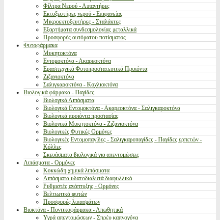
Φίλτρα Νερού - Λιπαντήρες
Εκτοξευτήρες νερού - Επιφανείας
Μικροεκτοξευτήρες - Σταλάκτες
Εξαρτήματα συνδεσμολογίας μεταλλικά
Προσφορές αυτόματου ποτίσματος
Φυτοφάρμακα
Μυκητοκτόνα
Εντομοκτόνα - Ακαρεοκτόνα
Ερασιτεχνικά Φυτοπροστατευτικά Προιόντα
Ζιζανιοκτόνα
Σαλιγκαροκτόνα - Κοχλιοκτόνα
Βιολογικά φάρμακα - Παγίδες
Βιολογικά Λιπάσματα
Βιολογικά Εντομοκτόνα - Ακαρεοκτόνα - Σαλιγκαροκτόνα
Βιολογικά προιόντα προστασίας
Βιολογικά Μυκητοκτόνα - Ζιζανιοκτόνα
Βιολογικές Φυτικές Ορμόνες
Βιολογικές Εντομοπαγίδες - Σαλιγκαροπαγίδες - Παγίδες ερπετών -
Κόλλες
Σκευάσματα βιολογικά για απεντομώσεις
Λιπάσματα - Ορμόνες
Κοκκώδη χημικά λιπάσματα
Λιπάσματα υδατοδιαλυτά διαφυλλικά
Ρυθμιστές ανάπτυξης - Ορμόνες
Βελτιωτικά φυτών
Προσφορές λιπασμάτων
Βιοκτόνα - Ποντικοφάρμακα - Απωθητικά
Υγρά απεντομώσεων - Σπρέυ καπνογόνα