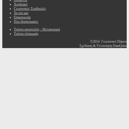
Προϊόντα
Χονδρική
Γεωπονικές Συμβουλές
Τα νέα μας
Επικοινωνία
Που βρισκόμαστε
Τρόποι αποστολής - Μεταφορικά
Τρόποι πληρωμής
©2014 Γεωπονικό Πάρκο
Σχεδίαση & Υλοποίηση DataQube