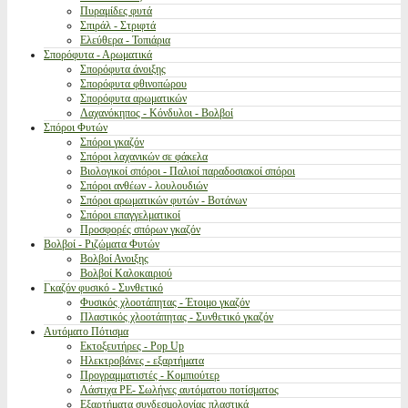
Πυραμίδες φυτά
Σπιράλ - Στριφτά
Ελεύθερα - Τοπιάρια
Σπορόφυτα - Αρωματικά
Σπορόφυτα άνοιξης
Σπορόφυτα φθινοπώρου
Σπορόφυτα αρωματικών
Λαχανόκηπος - Κόνδυλοι - Βολβοί
Σπόροι Φυτών
Σπόροι γκαζόν
Σπόροι λαχανικών σε φάκελα
Βιολογικοί σπόροι - Παλιοί παραδοσιακοί σπόροι
Σπόροι ανθέων - λουλουδιών
Σπόροι αρωματικών φυτών - Βοτάνων
Σπόροι επαγγελματικοί
Προσφορές σπόρων γκαζόν
Βολβοί - Ριζώματα Φυτών
Βολβοί Ανοιξης
Βολβοί Καλοκαιριού
Γκαζόν φυσικό - Συνθετικό
Φυσικός χλοοτάπητας - Έτοιμο γκαζόν
Πλαστικός χλοοτάπητας - Συνθετικό γκαζόν
Αυτόματο Πότισμα
Εκτοξευτήρες - Pop Up
Ηλεκτροβάνες - εξαρτήματα
Προγραμματιστές - Κομπιούτερ
Λάστιχα PE- Σωλήνες αυτόματου ποτίσματος
Εξαρτήματα συνδεσμολογίας πλαστικά