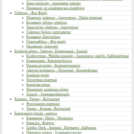
Σάκοι συλλογής - προστασίας καρπών
Προσφορές σε ελαιόπανα και ελαιόδιχτα
Γλάστρες - Φερ Φορζέ
Πλαστικές γλάστρες - ζαρντινιέρες - Πιάτα πλαστικά
Κεραμικές πήλινες γλάστρες
Τσιμεντένιες γλάστρες - ζαρντινιέρες
Γλάστρες ξύλινες εμποτισμένες
Κεραμικές Ζαρντινιέρες
Γλαστροθήκες - Φέρ φορζέ
Προσφορές γλαστρών
Εργαλεία κήπου - Λάστιχα - Ελαιοκομικά - Σπορείς
Κλαδευτήρια - Ψαλίδια κορυφής - Ακροκόφτες γκαζόν- Εμβολιαστήρια
Ελαιοκομικά - Καρποσυλλέκτες
Όργανα μέτρησης - Κομποστοποιητές
Λάστιχα ποτίσματος - Ποτιστικά - Ταχυσύνδεσμοι
Εργαλεία χειρός
Ποτιστήρια πλαστικά
Καρότσια κήπου
Προσφορές εργαλείων κήπου
Σπορείς - Λιπασματοδιανομείς
Χώματα - Τύρφες - Βελτιωτικά
Φυτοχώματα γλαστρών
Τύρφες - Κοπριά - Βελτιωτικά
Εμποτισμένη ξυλεία - φράχτες
Καφασωτά - Πάνελ - Πέργκολες
Κάγκελα - Φράχτες
Σανίδες Deck - Δοκάρια - Πατήματα - Διάδρομοι
Πάσσαλοι πεύκου - Στηρίγματα φυτών