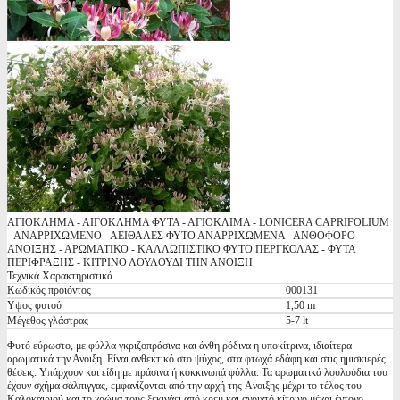
ΑΓΙΟΚΛΗΜΑ - ΑΙΓΟΚΛΗΜΑ ΦΥΤΑ - ΑΓΙΟΚΛΙΜΑ - LONICERA CAPRIFOLIUM
- ΑΝΑΡΡΙΧΩΜΕΝΟ - ΑΕΙΘΑΛΕΣ ΦΥΤΟ ΑΝΑΡΡΙΧΩΜΕΝΑ - ΑΝΘΟΦΟΡΟ
ΑΝΟΙΞΗΣ - ΑΡΩΜΑΤΙΚΟ - ΚΑΛΛΩΠΙΣΤΙΚΟ ΦΥΤΟ ΠΕΡΓΚΟΛΑΣ - ΦΥΤΑ
ΠΕΡΙΦΡΑΞΗΣ - ΚΙΤΡΙΝΟ ΛΟΥΛΟΥΔΙ ΤΗΝ ΑΝΟΙΞΗ
Τεχνικά Χαρακτηριστικά
Κωδικός προϊόντος
000131
Υψος φυτού
1,50 m
Μέγεθος γλάστρας
5-7 lt
Φυτό εύρωστο, με φύλλα γκριζοπράσινα και άνθη ρόδινα η υποκίτρινα, ιδιαίτερα
αρωματικά την Ανοιξη. Είναι ανθεκτικό στο ψύχος, στα φτωχά εδάφη και στις ημισκιερές
θέσεις. Υπάρχουν και είδη με πράσινα ή κοκκινωπά φύλλα. Τα αρωματικά λουλούδια του
έχουν σχήμα σάλπιγγας, εμφανίζονται από την αρχή της Aνοιξης μέχρι το τέλος του
Kαλοκαιριού και το χρώμα τους ξεκινάει από κρεμ και ανοιχτό κίτρινο μέχρι έντονο