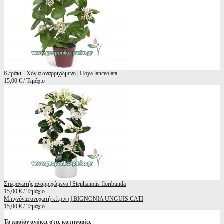
Κεράκι - Χόγια αναρριχώμενο | Hoya lanceolata
15,00 € / Τεμάχιο
Στεφανωτής αναρριχώμενο | Stephanotis floribunda
15,00 € / Τεμάχιο
Μπιγνόνια ονυχωτή κίτρινη | BIGNONIA UNGUIS CATI
15,00 € / Τεμάχιο
Το προϊόν ανήκει στις κατηγορίες