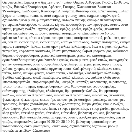
Garden center, Κηποτεχνία Αρχιτεκτονική τοπίου, Θάμνοι, Ανθοφόρα, Γκαζόν, Συνθετικό,
γκαζόν, Βότσαλα,Ελαφρόπετρα, Αρδευση, Γάστρες, Χλοοκοπτικά, Σκαπτικά,
Ψεκαστήρες, Κλαδοφάγοι, Κωνοφόρα, Λιπάσματα, Φυτοφάρμακα, Εσπεριδοειδή, Ξυλεία,
Σχήματα, τοπιάρια, τοπιαρια, φυτά σχήματα, φυτα σχηματα, σχηματοποιημένα φυτά,
σχηματοποιημενα φυτα, φυτώρια αττικής, φυτωρια αττικης, φυτωρια πελοπονησσου,
φυτωρια πελοπονησσου, κατασκευές κήπων, προσφορές φυτών, προσφορες φυτων, φυτά
κήπου, μηχανές γκαζόν, μηχανες γκαζον, φρέζες, φρεζες, φρέζα, φρεζα, ψεκαστικά,
αρδευτικά, αρδευτικα, αυτόματο πότισμα, αυτοματο ποτισμα, αρδευτικά δίκτυα,
αρδευτικα δικτυα, πότισμα κήπου, ποτισμα κηπου, αυτόματα ποτιστικά, μπέκ, μπεκ, ποπ
απ, πόπ άπ, εκτοξευτήρες, εκτοξευτηρες, λάστιχα ποτίσματος, λαστιχα ποτισματος, κέντρα
κήπου, εμποτισμένη ξυλεία, εμποτισμενη ξυλεια, ξυλεία κήπου, ξυλεια κηπου, πέργκολες,
περγκολες, καφασωτά, καφασωτα, θάμνοι μπορντούρας, θαμνοι μπορντουρας, ανθοφόροι
θάμνοι, ανθοφοροι θαμνοι, γεωπονικά καταστήματα, γεωπονικα καταστηματα,
εγκυκλοπαίδεια φυτών, εγκυκλοπαιδεια φυτών, φωτο φυτων, φωτό φυτών, φωτογραφίες
φυτών, φωτογραφιες φυτων, οξύφυλλα, οξυφυλλα φυτα, χώμα, χωμα, τύρφη, τυρφη,
χούμος, χουμος, οργανική ουσία, οργανικη ουσια, κλαδεμένα φυτά, κλαδεμενα φυτα,
τσάπα, τσαπα, φτυάρι, φτυαρι, τσάπα, τσαπα, κλαδευτήρι, κλαδευτήρια, κλαδευτηρι,
ψαλίδια κλαδέματος, ψαλίδι κλαδέματος, ψαλιδι κλαδεματος, ψαλιδια κλαδεματος,
μπορντουροψάλιδα, μπορντουροψαλιδο, μεσηνέζα, μεσηνεζα, ακροκόπτης, ακροκόπτης,
τρίμερ, τριμερ, τρίμμερ, τριμμερ, θαμνοκοπτικό, θαμνοκοπτικο, ευθυγραμμιστης,
ευθυγραμμιστής, κλαδοφάγος, κλαδοφαγος, θρυμματιστής κλαδιών, θρυμματιστης
κλαδιων, ψεκαστικά συγκροτήματα, ψεκαστικα συγκροτηματα, ψεκαστικά, ψεκαστικα,
ψεκαστήρες, ψεκαστηρες, ψεκαστήρι, ψεκαστηρι, ψεκαστήρες προπίεσης, ψεκαστηρες
προπιεσης, έτοιμος χλοοτάπητας, ετοιμος χλοοταπητας, έτοιμο γκαζόν, ετοιμο γκαζον,
χλοοτάπητας, χλοοταπητας, sod, lawn, e shop, e garden shop, e shop garden, garden shop,
shop garden, free shop garden, free shop, e free shop, βιολογικη ντοματα, βιολογικα
σπορόφυτα, βελτιωτικα σκευασματα, ορμονες φυτων, εκτοξευτηρες τσαφ-τσαφ, μειγμα
γκαζον, ακαρεοκτόνα, λιπασμα 20-20-20, 30-10-10, βιολογικη προστασία φυτων,
πατατοσπορος, σακοι μανιταριών, μουσαμάδες, διχτυά σκίασης λαχανικών, pop-up
γραναζωτα γηπέδων, ζιζανιοκτόνα