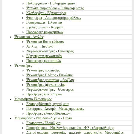
Πολυεργαλεία - Πολυμηχανήματα
Ψαλίδια μπορντούρας - Ευθυγραμμιστές
Κλαδοφάγοι - Εξαερωτήρες
Φυσητήρες - Απορροφητήρες φύλλων
Γαιοτρύπανα - Πλυστικά
Σχίστες Ξύλων - Κορμών
Προσφορές μηχανημάτων
Ψεκαστικά - Αντλίες
Ψεκαστικά Βυτία εδάφους
Αντλίες - Πιεστικά
Νεφελοψεκαστήρες - Θειωτήρες
Εξαρτήματα ψεκαστικών
Προσφορές ψεκαστικών
Ψεκαστήρες
Ψεκαστήρες προπίεσης
Ψεκαστήρες Πλάτης - Επινώτιοι
Ψεκαστήρες μπαταρίας - βενζίνης
Ψεκαστήρες ζιζανιοκτονίας
Νεφελοψεκαστήρες - Θειωτήρες
Προσφορές ψεκαστήρων
Μηχανήματα Ελαιοκομίας
Ελαιοραβδιστικά μηχανήματα
Γεννήτριες - Δυναμό - Μετασχηματιστές
Προσφορές ελαιοραβδιστικών
Μουσαμάδες - Νάυλον - Δίχτυα - Πανιά
Ελαιόπανα - Ελαιόδιχτα
Γαιουφάσματα - Νάυλον θερμοκηπίου - Φίλμ εδαφοκάλυψης
Δίχτυα σκίασης-προστασίας - παγετού - αναρρίχησης - Μουσαμάδες