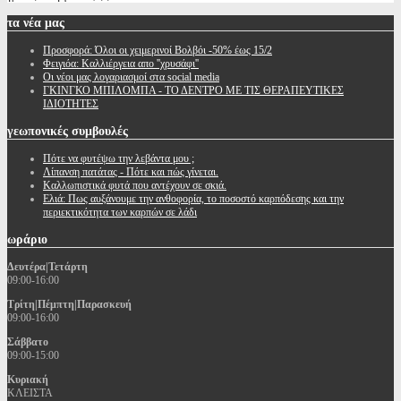
τα
νέα μας
Προσφορά: Όλοι οι χειμερινοί Βολβόι -50% έως 15/2
Φειγιόα: Καλλιέργεια απο ''χρυσάφι''
Oι νέοι μας λογαριασμοί στα social media
ΓΚΙΝΓΚΟ ΜΠΙΛΟΜΠΑ - ΤΟ ΔΕΝΤΡΟ ΜΕ ΤΙΣ ΘΕΡΑΠΕΥΤΙΚΕΣ
ΙΔΙΟΤΗΤΕΣ
γεωπονικές
συμβουλές
Πότε να φυτέψω την λεβάντα μου ;
Λίπανση πατάτας - Πότε και πώς γίνεται.
Καλλωπιστικά φυτά που αντέχουν σε σκιά.
Ελιά: Πως αυξάνουμε την ανθοφορία, το ποσοστό καρπόδεσης και την
περιεκτικότητα των καρπών σε λάδι
ωράριο
Δευτέρα|Τετάρτη
09:00-16:00
Τρίτη|Πέμπτη|Παρασκευή
09:00-16:00
Σάββατο
09:00-15:00
Κυριακή
ΚΛΕΙΣΤΑ