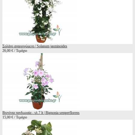
Σολάνο αναρριχώμενο | Solanum jasminoides
26,00 € / Τεμάχιο
Βιγνόνια πανδωραία - γλ.7 lt | Bignonia semperflorens
15,00 € / Τεμάχιο