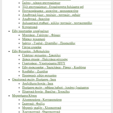
Σκόνες - κόκκοι απεντομώσεων
Τζέλ απεντομώσεων - Ετοιμόχρηστα δολώματα gel
Ποντικοφάρμακα - μυοκτόνα - αρουραιοκτόνα
Απωθητικά ζώων - πουλιών - ποντικών - φιδιών
Απωθητικά - βιοκτόνα
Δολωματικοί σταθμοί - κόλλες ποντικών - ποντικοπαγίδες
Κτηνιατρικά
Είδη προστασίας εργαζομένων
Μποτάκια - Γαλότσες - Φόρμες
Μάσκες ψεκασμού
Ιμάντες - Γυαλιά - Ωτασπίδες - Προσωπίδες
Γάντια εργασίας
Είδη Φυτωρίου - Ανθοπωλείου
Γλάστρες φυτωρίου - Σακούλες
Δίσκοι σποράς - Παλετάκια φύτευσης
Γλαστράκια - Υποστρώματα JIFFY
Είδη συσκευασίας - Ταμπελάκια - Ράφιες - Κορδόνια
Κουβάδες - Ζεμπίλια
Προσφορές ειδών φυτωρίου
Οικολογικά σκεύη- Πυρίμαχα - Inox
Ανοξείδωτα δοχεία - Inox
Πυρίμαχα σκεύη - πιθάρια λαδιού - λεκάνες ζυμώματος
Πλαστικά δοχεία - Βαρέλια - Τενεκέδες
Μηχανήματα Κήπου
Αλυσσοπρίονα - Κονταροπρίονα
Σκαπτικά - Φρέζες
Μηχανές γκαζόν - Χλοοκοπτικά
Χορτοκοπτικά - Θαμνοκοπτικά