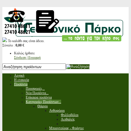
Το καλάθι σας είναι άδειο.
Σύνολο :
0,00 €
Καλώς ήρθατε
Σύνδεση | Εγγραφή
Αρχική
Η εταιρεία
Προϊόντα
Προσφορές...
Νέα Προϊόντα...
Επίκαιρα προϊόντα
Κατηγορίες Προϊόντων...
Θάμνοι
Ανθοφόροι
Φυλλοβόλοι
Αειθαλείς
Μπορντούρας - Φράχτες