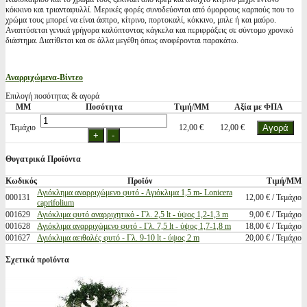
κόκκινο και τριανταφυλλί. Μερικές φορές συνοδεύονται από όμορφους καρπούς που το
χρώμα τους μπορεί να είναι άσπρο, κίτρινο, πορτοκαλί, κόκκινο, μπλε ή και μαύρο.
Αναπτύσεται γενικά γρήγορα καλύπτοντας κάγκελα και περιφράξεις σε σύντομο χρονικό
διάστημα. Διατίθεται και σε άλλα μεγέθη όπως αναφέρονται παρακάτω.
Αναρριχώμενα-Βίντεο
Επιλογή ποσότητας & αγορά
ΜΜ
Ποσότητα
Τιμή/ΜΜ
Αξία με ΦΠΑ
Τεμάχιο
12,00 €
12,00 €
Θυγατρικά Προϊόντα
Κωδικός
Προϊόν
Τιμή/ΜΜ
Αγιόκλημα αναρριχώμενο φυτό - Αγιόκλιμα 1,5 m- Lonicera
000131
12,00 € / Τεμάχιο
caprifolium
001629
Αγιόκλιμα φυτό αναρριχητικό - Γλ. 2,5 lt - ύψος 1,2-1,3 m
9,00 € / Τεμάχιο
001628
Αγιόκλιμα αναρριχώμενο φυτό - Γλ. 7,5 lt - ύψος 1,7-1,8 m
18,00 € / Τεμάχιο
001627
Αγιόκλιμα αειθαλές φυτό - Γλ. 9-10 lt - ύψος 2 m
20,00 € / Τεμάχιο
Σχετικά προϊόντα