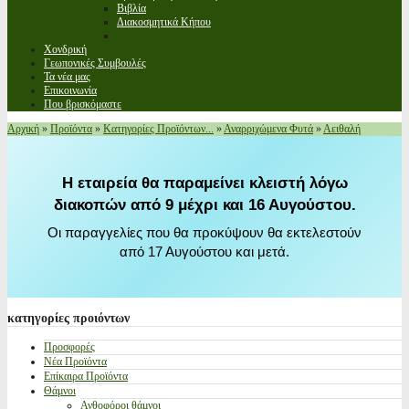
Βιβλία
Διακοσμητικά Κήπου
Χονδρική
Γεωπονικές Συμβουλές
Τα νέα μας
Επικοινωνία
Που βρισκόμαστε
Αρχική
»
Προϊόντα
»
Κατηγορίες Προϊόντων...
»
Αναρριχώμενα Φυτά
»
Αειθαλή
Η εταιρεία θα παραμείνει κλειστή λόγω
διακοπών από 9 μέχρι και 16 Αυγούστου.
Οι παραγγελίες που θα προκύψουν θα εκτελεστούν
από 17 Αυγούστου και μετά.
κατηγορίες
προιόντων
Προσφορές
Νέα Προϊόντα
Επίκαιρα Προϊόντα
Θάμνοι
Ανθοφόροι θάμνοι