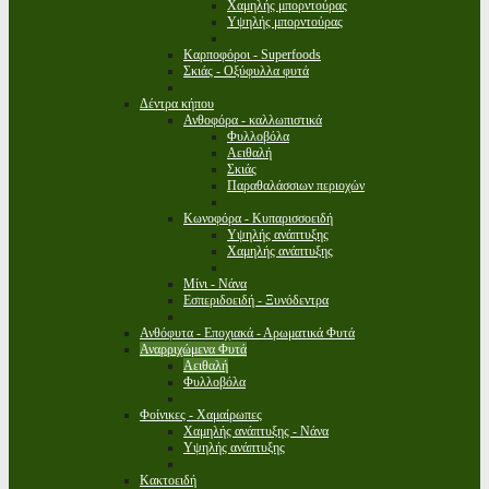
Χαμηλής μπορντούρας
Υψηλής μπορντούρας
Καρποφόροι - Superfoods
Σκιάς - Οξύφυλλα φυτά
Δέντρα κήπου
Ανθοφόρα - καλλωπιστικά
Φυλλοβόλα
Αειθαλή
Σκιάς
Παραθαλάσσιων περιοχών
Κωνοφόρα - Κυπαρισσοειδή
Υψηλής ανάπτυξης
Χαμηλής ανάπτυξης
Μίνι - Νάνα
Εσπεριδοειδή - Ξυνόδεντρα
Ανθόφυτα - Εποχιακά - Αρωματικά Φυτά
Αναρριχώμενα Φυτά
Αειθαλή
Φυλλοβόλα
Φοίνικες - Χαμαίρωπες
Χαμηλής ανάπτυξης - Νάνα
Υψηλής ανάπτυξης
Κακτοειδή