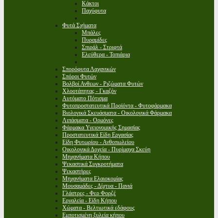
Κάκτοι
Παχύφυτα
Φυτά Σχήματα
Μπάλες
Πυραμίδες
Σπιράλ - Στριφτά
Ελεύθερα - Τοπιάρια
Σπορόφυτα Λαχανικών
Σπόροι Φυτών
Βολβοί Ανθεων - Ριζώματα Φυτών
Χλοοτάπητας - Γκαζόν
Αυτόματο Πότισμα
Φυτοπροστατευτικά Προϊόντα - Φυτοφάρμακα
Βιολογικά Σκευάσματα - Οικολογικά Φάρμακα
Λιπάσματα - Ορμόνες
Φάρμακα Υγειονομικής Σημασίας
Προστατευτικά Είδη Εργασίας
Είδη Φυτωρίου - Ανθοπωλείου
Οικολογικά Δοχεία - Πυρίμαχα Σκεύη
Μηχανήματα Κήπου
Ψεκαστικά Συγκροτήματα
Ψεκαστήρες
Μηχανήματα Ελαιοκομίας
Μουσαμάδες - Δίχτυα - Πανιά
Γλάστρες - Φερ Φορζέ
Εργαλεία - Είδη Κήπου
Χώματα - Βελτιωτικά εδάφους
Εμποτισμένη ξυλεία κήπου