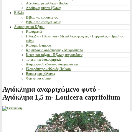
Αξεσουάρ μεταλλικά - Βάσεις
Αποθήκες κήπου ξύλινες
Βιβλία
Βιβλία για ερασιτέχνες
Βιβλία για επαγγελματίες
Διακοσμητικά Κήπου
Καλαμωτές
Πλακίδια - Πλαστικοί - Μεταλλικοί φράχτες - Πέργκολες - Πράσινοι
τοίχοι
Καλάμια Bamboo
Καμπανάκια αυλόπορτας - Μικροέπιπλα
Κεραμικά τοίχου - Πήλινες παραστάσεις
Τσιμέντινα διακοσμητικά
Διαμόρφωση εδάφους -διαχωριστικά.
Ελαφρόπετρα - Φλοιός Πεύκου
Βρύσες ορειχάλκινες
Φωτιστικά κήπου
Αγιόκλημα αναρριχώμενο φυτό -
Αγιόκλιμα 1,5 m- Lonicera caprifolium