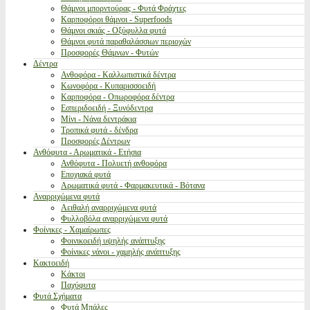
Θάμνοι μπορντούρας - Φυτά Φράχτες
Καρποφόροι θάμνοι - Superfoods
Θάμνοι σκιάς - Οξύφυλλα φυτά
Θάμνοι φυτά παραθαλάσσιων περιοχών
Προσφορές Θάμνων - Φυτών
Δέντρα
Ανθοφόρα - Καλλωπιστικά δέντρα
Κωνοφόρα - Κυπαρισσοειδή
Καρποφόρα - Οπωροφόρα δέντρα
Εσπεριδοειδή - Ξυνόδεντρα
Μίνι - Νάνα δεντράκια
Τροπικά φυτά - δένδρα
Προσφορές Δέντρων
Ανθόφυτα - Αρωματικά - Ετήσια
Ανθόφυτα - Πολυετή ανθοφόρα
Εποχιακά φυτά
Αρωματικά φυτά - Φαρμακευτικά - Βότανα
Αναρριχώμενα φυτά
Αειθαλή αναρριχώμενα φυτά
Φυλλοβόλα αναρριχώμενα φυτά
Φοίνικες - Χαμαίρωπες
Φοινικοειδή υψηλής ανάπτυξης
Φοίνικες νάνοι - χαμηλής ανάπτυξης
Κακτοειδή
Κάκτοι
Παχύφυτα
Φυτά Σχήματα
Φυτά Μπάλες