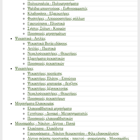
Πολυεργαλεία - Πολυμηχανήματα
Ψαλίδια μπορντούρας - Ευθυγραμμιστές
Κλαδοφάγοι - Εξαερωτήρες
Φυσητήρες - Απορροφητήρες φύλλων
Γαιοτρύπανα - Πλυστικά
Σχίστες Ξύλων - Κορμών
Προσφορές μηχανημάτων
Ψεκαστικά - Αντλίες
Ψεκαστικά Βυτία εδάφους
Αντλίες - Πιεστικά
Νεφελοψεκαστήρες - Θειωτήρες
Εξαρτήματα ψεκαστικών
Προσφορές ψεκαστικών
Ψεκαστήρες
Ψεκαστήρες προπίεσης
Ψεκαστήρες Πλάτης - Επινώτιοι
Ψεκαστήρες μπαταρίας - βενζίνης
Ψεκαστήρες ζιζανιοκτονίας
Νεφελοψεκαστήρες - Θειωτήρες
Προσφορές ψεκαστήρων
Μηχανήματα Ελαιοκομίας
Ελαιοραβδιστικά μηχανήματα
Γεννήτριες - Δυναμό - Μετασχηματιστές
Προσφορές ελαιοραβδιστικών
Μουσαμάδες - Νάυλον - Δίχτυα - Πανιά
Ελαιόπανα - Ελαιόδιχτα
Γαιουφάσματα - Νάυλον θερμοκηπίου - Φίλμ εδαφοκάλυψης
Δίχτυα σκίασης-προστασίας - παγετού - αναρρίχησης - Μουσαμάδες