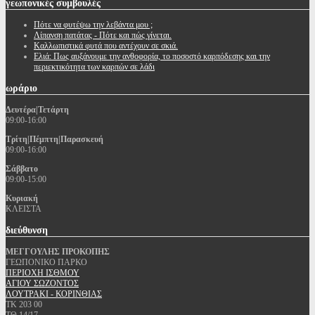
γεωπονικές
συμβουλές
Πότε να φυτέψω την λεβάντα μου ;
Λίπανση πατάτας - Πότε και πώς γίνεται.
Καλλωπιστικά φυτά που αντέχουν σε σκιά.
Ελιά: Πως αυξάνουμε την ανθοφορία, το ποσοστό καρπόδεσης και την
περιεκτικότητα των καρπών σε λάδι
ωράριο
Δευτέρα|Τετάρτη
09:00-16:00
Τρίτη|Πέμπτη|Παρασκευή
09:00-16:00
Σάββατο
09:00-15:00
Κυριακή
ΚΛΕΙΣΤΑ
διεύθυνση
ΜΕΓΓΟΥΛΗΣ ΠΡΟΚΟΠΗΣ
ΓΕΩΠΟΝΙΚΟ ΠΑΡΚΟ
ΠΕΡΙΟΧΗ ΙΣΘΜΟΥ
ΑΓΙΟΥ ΣΩΖΟΝΤΟΣ
ΛΟΥΤΡΑΚΙ - ΚΟΡΙΝΘΙΑΣ
ΤΚ 203 00