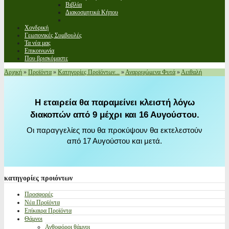
Βιβλία
Διακοσμητικά Κήπου
Χονδρική
Γεωπονικές Συμβουλές
Τα νέα μας
Επικοινωνία
Που βρισκόμαστε
Αρχική
»
Προϊόντα
»
Κατηγορίες Προϊόντων...
»
Αναρριχώμενα Φυτά
»
Αειθαλή
Η εταιρεία θα παραμείνει κλειστή λόγω
διακοπών από 9 μέχρι και 16 Αυγούστου.
Οι παραγγελίες που θα προκύψουν θα εκτελεστούν
από 17 Αυγούστου και μετά.
κατηγορίες
προιόντων
Προσφορές
Νέα Προϊόντα
Επίκαιρα Προϊόντα
Θάμνοι
Ανθοφόροι θάμνοι