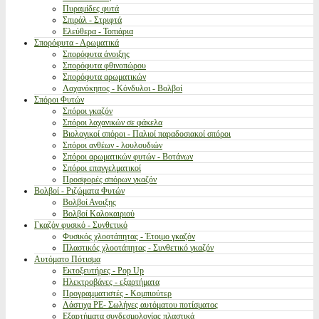
Πυραμίδες φυτά
Σπιράλ - Στριφτά
Ελεύθερα - Τοπιάρια
Σπορόφυτα - Αρωματικά
Σπορόφυτα άνοιξης
Σπορόφυτα φθινοπώρου
Σπορόφυτα αρωματικών
Λαχανόκηπος - Κόνδυλοι - Βολβοί
Σπόροι Φυτών
Σπόροι γκαζόν
Σπόροι λαχανικών σε φάκελα
Βιολογικοί σπόροι - Παλιοί παραδοσιακοί σπόροι
Σπόροι ανθέων - λουλουδιών
Σπόροι αρωματικών φυτών - Βοτάνων
Σπόροι επαγγελματικοί
Προσφορές σπόρων γκαζόν
Βολβοί - Ριζώματα Φυτών
Βολβοί Ανοιξης
Βολβοί Καλοκαιριού
Γκαζόν φυσικό - Συνθετικό
Φυσικός χλοοτάπητας - Έτοιμο γκαζόν
Πλαστικός χλοοτάπητας - Συνθετικό γκαζόν
Αυτόματο Πότισμα
Εκτοξευτήρες - Pop Up
Ηλεκτροβάνες - εξαρτήματα
Προγραμματιστές - Κομπιούτερ
Λάστιχα PE- Σωλήνες αυτόματου ποτίσματος
Εξαρτήματα συνδεσμολογίας πλαστικά