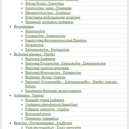
Φίλτρα Νερού - Λιπαντήρες
Εκτοξευτήρες νερού - Επιφανείας
Μικροεκτοξευτήρες - Σταλάκτες
Εξαρτήματα συνδεσμολογίας μεταλλικά
Προσφορές αυτόματου ποτίσματος
Φυτοφάρμακα
Μυκητοκτόνα
Εντομοκτόνα - Ακαρεοκτόνα
Ερασιτεχνικά Φυτοπροστατευτικά Προιόντα
Ζιζανιοκτόνα
Σαλιγκαροκτόνα - Κοχλιοκτόνα
Βιολογικά φάρμακα - Παγίδες
Βιολογικά Λιπάσματα
Βιολογικά Εντομοκτόνα - Ακαρεοκτόνα - Σαλιγκαροκτόνα
Βιολογικά προιόντα προστασίας
Βιολογικά Μυκητοκτόνα - Ζιζανιοκτόνα
Βιολογικές Φυτικές Ορμόνες
Βιολογικές Εντομοπαγίδες - Σαλιγκαροπαγίδες - Παγίδες ερπετών -
Κόλλες
Σκευάσματα βιολογικά για απεντομώσεις
Λιπάσματα - Ορμόνες
Κοκκώδη χημικά λιπάσματα
Λιπάσματα υδατοδιαλυτά διαφυλλικά
Ρυθμιστές ανάπτυξης - Ορμόνες
Βελτιωτικά φυτών
Προσφορές λιπασμάτων
Βιοκτόνα - Ποντικοφάρμακα - Απωθητικά
Υγρά απεντομώσεων - Σπρέυ καπνογόνα