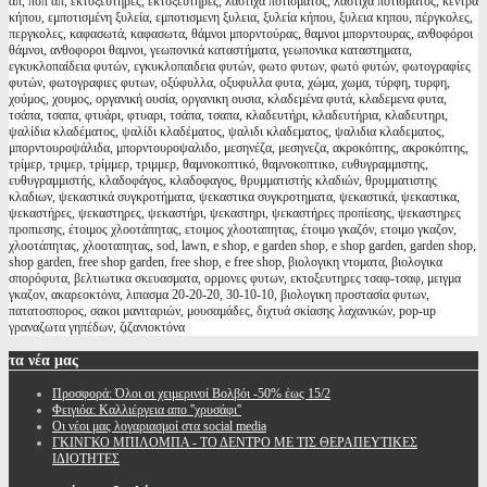
απ, πόπ άπ, εκτοξευτήρες, εκτοξευτηρες, λάστιχα ποτίσματος, λαστιχα ποτισματος, κέντρα
κήπου, εμποτισμένη ξυλεία, εμποτισμενη ξυλεια, ξυλεία κήπου, ξυλεια κηπου, πέργκολες,
περγκολες, καφασωτά, καφασωτα, θάμνοι μπορντούρας, θαμνοι μπορντουρας, ανθοφόροι
θάμνοι, ανθοφοροι θαμνοι, γεωπονικά καταστήματα, γεωπονικα καταστηματα,
εγκυκλοπαίδεια φυτών, εγκυκλοπαιδεια φυτών, φωτο φυτων, φωτό φυτών, φωτογραφίες
φυτών, φωτογραφιες φυτων, οξύφυλλα, οξυφυλλα φυτα, χώμα, χωμα, τύρφη, τυρφη,
χούμος, χουμος, οργανική ουσία, οργανικη ουσια, κλαδεμένα φυτά, κλαδεμενα φυτα,
τσάπα, τσαπα, φτυάρι, φτυαρι, τσάπα, τσαπα, κλαδευτήρι, κλαδευτήρια, κλαδευτηρι,
ψαλίδια κλαδέματος, ψαλίδι κλαδέματος, ψαλιδι κλαδεματος, ψαλιδια κλαδεματος,
μπορντουροψάλιδα, μπορντουροψαλιδο, μεσηνέζα, μεσηνεζα, ακροκόπτης, ακροκόπτης,
τρίμερ, τριμερ, τρίμμερ, τριμμερ, θαμνοκοπτικό, θαμνοκοπτικο, ευθυγραμμιστης,
ευθυγραμμιστής, κλαδοφάγος, κλαδοφαγος, θρυμματιστής κλαδιών, θρυμματιστης
κλαδιων, ψεκαστικά συγκροτήματα, ψεκαστικα συγκροτηματα, ψεκαστικά, ψεκαστικα,
ψεκαστήρες, ψεκαστηρες, ψεκαστήρι, ψεκαστηρι, ψεκαστήρες προπίεσης, ψεκαστηρες
προπιεσης, έτοιμος χλοοτάπητας, ετοιμος χλοοταπητας, έτοιμο γκαζόν, ετοιμο γκαζον,
χλοοτάπητας, χλοοταπητας, sod, lawn, e shop, e garden shop, e shop garden, garden shop,
shop garden, free shop garden, free shop, e free shop, βιολογικη ντοματα, βιολογικα
σπορόφυτα, βελτιωτικα σκευασματα, ορμονες φυτων, εκτοξευτηρες τσαφ-τσαφ, μειγμα
γκαζον, ακαρεοκτόνα, λιπασμα 20-20-20, 30-10-10, βιολογικη προστασία φυτων,
πατατοσπορος, σακοι μανιταριών, μουσαμάδες, διχτυά σκίασης λαχανικών, pop-up
γραναζωτα γηπέδων, ζιζανιοκτόνα
τα
νέα μας
Προσφορά: Όλοι οι χειμερινοί Βολβόι -50% έως 15/2
Φειγιόα: Καλλιέργεια απο ''χρυσάφι''
Oι νέοι μας λογαριασμοί στα social media
ΓΚΙΝΓΚΟ ΜΠΙΛΟΜΠΑ - ΤΟ ΔΕΝΤΡΟ ΜΕ ΤΙΣ ΘΕΡΑΠΕΥΤΙΚΕΣ
ΙΔΙΟΤΗΤΕΣ