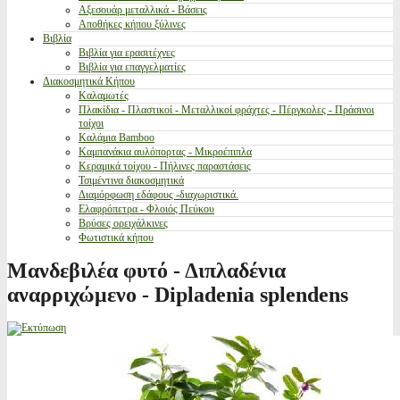
Αξεσουάρ μεταλλικά - Βάσεις
Αποθήκες κήπου ξύλινες
Βιβλία
Βιβλία για ερασιτέχνες
Βιβλία για επαγγελματίες
Διακοσμητικά Κήπου
Καλαμωτές
Πλακίδια - Πλαστικοί - Μεταλλικοί φράχτες - Πέργκολες - Πράσινοι
τοίχοι
Καλάμια Bamboo
Καμπανάκια αυλόπορτας - Μικροέπιπλα
Κεραμικά τοίχου - Πήλινες παραστάσεις
Τσιμέντινα διακοσμητικά
Διαμόρφωση εδάφους -διαχωριστικά.
Ελαφρόπετρα - Φλοιός Πεύκου
Βρύσες ορειχάλκινες
Φωτιστικά κήπου
Μανδεβιλέα φυτό - Διπλαδένια
αναρριχώμενο - Dipladenia splendens