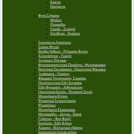
Κάκτοι
Παχύφυτα
Φυτά Σχήματα
Μπάλες
Πυραμίδες
Σπιράλ - Στριφτά
Ελεύθερα - Τοπιάρια
Σπορόφυτα Λαχανικών
Σπόροι Φυτών
Βολβοί Ανθεων - Ριζώματα Φυτών
Χλοοτάπητας - Γκαζόν
Αυτόματο Πότισμα
Φυτοπροστατευτικά Προϊόντα - Φυτοφάρμακα
Βιολογικά Σκευάσματα - Οικολογικά Φάρμακα
Λιπάσματα - Ορμόνες
Φάρμακα Υγειονομικής Σημασίας
Προστατευτικά Είδη Εργασίας
Είδη Φυτωρίου - Ανθοπωλείου
Οικολογικά Δοχεία - Πυρίμαχα Σκεύη
Μηχανήματα Κήπου
Ψεκαστικά Συγκροτήματα
Ψεκαστήρες
Μηχανήματα Ελαιοκομίας
Μουσαμάδες - Δίχτυα - Πανιά
Γλάστρες - Φερ Φορζέ
Εργαλεία - Είδη Κήπου
Χώματα - Βελτιωτικά εδάφους
Εμποτισμένη ξυλεία κήπου