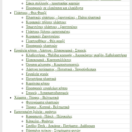
Σάκοι συλλογής - προστασίας καρπών
Προσφορές σε ελαιόπανα και ελαιόδιχτα
Γλάστρες - Φερ Φορζέ
Πλαστικές γλάστρες - ζαρντινιέρες - Πιάτα πλαστικά
Κεραμικές πήλινες γλάστρες
Τσιμεντένιες γλάστρες - ζαρντινιέρες
Γλάστρες ξύλινες εμποτισμένες
Κεραμικές Ζαρντινιέρες
Γλαστροθήκες - Φέρ φορζέ
Προσφορές γλαστρών
Εργαλεία κήπου - Λάστιχα - Ελαιοκομικά - Σπορείς
Κλαδευτήρια - Ψαλίδια κορυφής - Ακροκόφτες γκαζόν- Εμβολιαστήρια
Ελαιοκομικά - Καρποσυλλέκτες
Όργανα μέτρησης - Κομποστοποιητές
Λάστιχα ποτίσματος - Ποτιστικά - Ταχυσύνδεσμοι
Εργαλεία χειρός
Ποτιστήρια πλαστικά
Καρότσια κήπου
Προσφορές εργαλείων κήπου
Σπορείς - Λιπασματοδιανομείς
Χώματα - Τύρφες - Βελτιωτικά
Φυτοχώματα γλαστρών
Τύρφες - Κοπριά - Βελτιωτικά
Εμποτισμένη ξυλεία - φράχτες
Καφασωτά - Πάνελ - Πέργκολες
Κάγκελα - Φράχτες
Σανίδες Deck - Δοκάρια - Πατήματα - Διάδρομοι
Πάσσαλοι πεύκου - Στηρίγματα φυτών