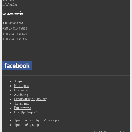
ΤΘ 14/17
ΕΛΛΑΔΑ
επικοινωνία
ΤΗΛΕΦΩΝΑ
+30 27410 48611
+30 27410 48621
+30 27410 49302
Αρχική
Η εταιρεία
Προϊόντα
Χονδρική
Γεωπονικές Συμβουλές
Τα νέα μας
Επικοινωνία
Που βρισκόμαστε
Τρόποι αποστολής - Μεταφορικά
Τρόποι πληρωμής