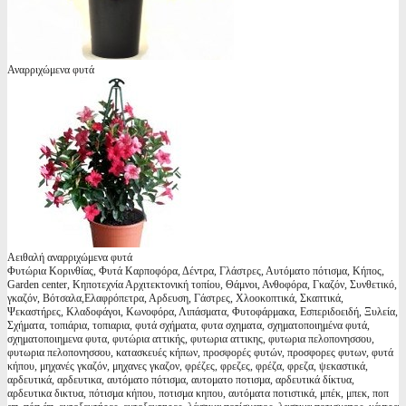
Αναρριχώμενα φυτά
Αειθαλή αναρριχώμενα φυτά
Φυτώρια Κορινθίας, Φυτά Καρποφόρα, Δέντρα, Γλάστρες, Αυτόματο πότισμα, Κήπος,
Garden center, Κηποτεχνία Αρχιτεκτονική τοπίου, Θάμνοι, Ανθοφόρα, Γκαζόν, Συνθετικό,
γκαζόν, Βότσαλα,Ελαφρόπετρα, Αρδευση, Γάστρες, Χλοοκοπτικά, Σκαπτικά,
Ψεκαστήρες, Κλαδοφάγοι, Κωνοφόρα, Λιπάσματα, Φυτοφάρμακα, Εσπεριδοειδή, Ξυλεία,
Σχήματα, τοπιάρια, τοπιαρια, φυτά σχήματα, φυτα σχηματα, σχηματοποιημένα φυτά,
σχηματοποιημενα φυτα, φυτώρια αττικής, φυτωρια αττικης, φυτωρια πελοπονησσου,
φυτωρια πελοπονησσου, κατασκευές κήπων, προσφορές φυτών, προσφορες φυτων, φυτά
κήπου, μηχανές γκαζόν, μηχανες γκαζον, φρέζες, φρεζες, φρέζα, φρεζα, ψεκαστικά,
αρδευτικά, αρδευτικα, αυτόματο πότισμα, αυτοματο ποτισμα, αρδευτικά δίκτυα,
αρδευτικα δικτυα, πότισμα κήπου, ποτισμα κηπου, αυτόματα ποτιστικά, μπέκ, μπεκ, ποπ