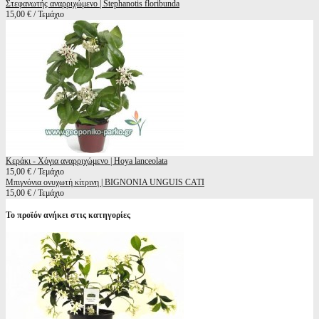
Στεφανωτής αναρριχώμενο | Stephanotis floribunda
15,00 € / Τεμάχιο
Κεράκι - Χόγια αναρριχώμενο | Hoya lanceolata
15,00 € / Τεμάχιο
Μπιγνόνια ονυχωτή κίτρινη | BIGNONIA UNGUIS CATI
15,00 € / Τεμάχιο
Το προϊόν ανήκει στις κατηγορίες