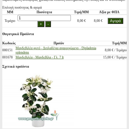
Επιλογή ποσότητας & αγορά
ΜΜ
Ποσότητα
Τιμή/ΜΜ
Αξία με ΦΠΑ
Τεμάχιο
8,00 €
8,00 €
Θυγατρικά Προϊόντα
Κωδικός
Προϊόν
Τιμή/ΜΜ
Μανδεβιλέα φυτό - Διπλαδένια αναρριχώμενο - Dipladenia
000151
8,00 € / Τεμάχιο
splendens
001678
Μανδεβιλέα - Μανδεβίλα - Γλ. 7 lt
15,00 € / Τεμάχιο
Σχετικά προϊόντα