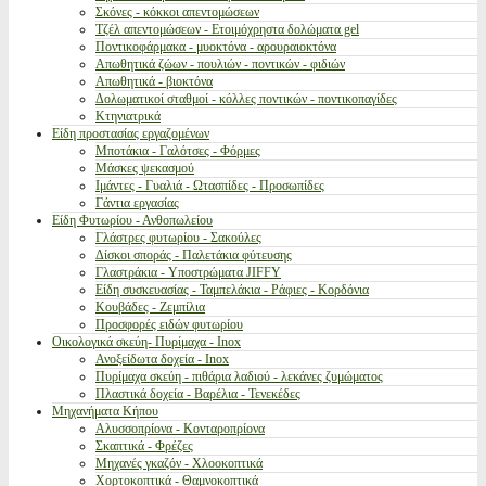
Σκόνες - κόκκοι απεντομώσεων
Τζέλ απεντομώσεων - Ετοιμόχρηστα δολώματα gel
Ποντικοφάρμακα - μυοκτόνα - αρουραιοκτόνα
Απωθητικά ζώων - πουλιών - ποντικών - φιδιών
Απωθητικά - βιοκτόνα
Δολωματικοί σταθμοί - κόλλες ποντικών - ποντικοπαγίδες
Κτηνιατρικά
Είδη προστασίας εργαζομένων
Μποτάκια - Γαλότσες - Φόρμες
Μάσκες ψεκασμού
Ιμάντες - Γυαλιά - Ωτασπίδες - Προσωπίδες
Γάντια εργασίας
Είδη Φυτωρίου - Ανθοπωλείου
Γλάστρες φυτωρίου - Σακούλες
Δίσκοι σποράς - Παλετάκια φύτευσης
Γλαστράκια - Υποστρώματα JIFFY
Είδη συσκευασίας - Ταμπελάκια - Ράφιες - Κορδόνια
Κουβάδες - Ζεμπίλια
Προσφορές ειδών φυτωρίου
Οικολογικά σκεύη- Πυρίμαχα - Inox
Ανοξείδωτα δοχεία - Inox
Πυρίμαχα σκεύη - πιθάρια λαδιού - λεκάνες ζυμώματος
Πλαστικά δοχεία - Βαρέλια - Τενεκέδες
Μηχανήματα Κήπου
Αλυσσοπρίονα - Κονταροπρίονα
Σκαπτικά - Φρέζες
Μηχανές γκαζόν - Χλοοκοπτικά
Χορτοκοπτικά - Θαμνοκοπτικά