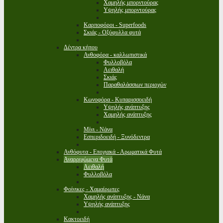
Χαμηλής μπορντούρας
Υψηλής μπορντούρας
Καρποφόροι - Superfoods
Σκιάς - Οξύφυλλα φυτά
Δέντρα κήπου
Ανθοφόρα - καλλωπιστικά
Φυλλοβόλα
Αειθαλή
Σκιάς
Παραθαλάσσιων περιοχών
Κωνοφόρα - Κυπαρισσοειδή
Υψηλής ανάπτυξης
Χαμηλής ανάπτυξης
Μίνι - Νάνα
Εσπεριδοειδή - Ξυνόδεντρα
Ανθόφυτα - Εποχιακά - Αρωματικά Φυτά
Αναρριχώμενα Φυτά
Αειθαλή
Φυλλοβόλα
Φοίνικες - Χαμαίρωπες
Χαμηλής ανάπτυξης - Νάνα
Υψηλής ανάπτυξης
Κακτοειδή