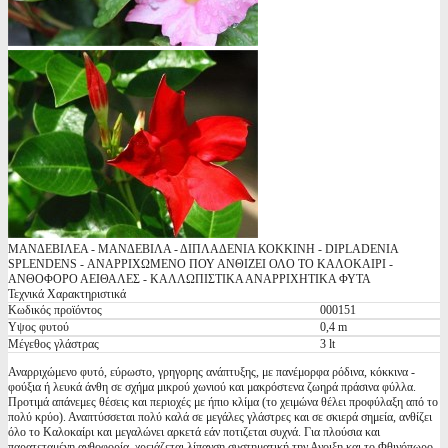
ΜΑΝΔΕΒΙΛΕΑ - ΜΑΝΔΕΒΙΛΑ - ΔΙΠΛΑΔΕΝΙΑ ΚΟΚΚΙΝΗ - DIPLADENIA
SPLENDENS - ΑΝΑΡΡΙΧΩΜΕΝΟ ΠΟΥ ΑΝΘΙΖΕΙ ΟΛΟ ΤΟ ΚΑΛΟΚΑΙΡΙ -
ΑΝΘΟΦΟΡΟ ΑΕΙΘΑΛΕΣ - ΚΑΛΛΩΠΙΣΤΙΚΑ ΑΝΑΡΡΙΧΗΤΙΚΑ ΦΥΤΑ
Τεχνικά Χαρακτηριστικά
Κωδικός προϊόντος
000151
Υψος φυτού
0,4 m
Μέγεθος γλάστρας
3 lt
Αναρριχώμενο φυτό, εύρωστο, γρηγορης ανάπτυξης, με πανέμορφα ρόδινα, κόκκινα -
φούξια ή λευκά άνθη σε σχήμα μικρού χωνιού και μακρόστενα ζωηρά πράσινα φύλλα.
Προτιμά απάνεμες θέσεις και περιοχές με ήπιο κλίμα (το χειμώνα θέλει προφύλαξη από το
πολύ κρύο). Αναπτύσσεται πολύ καλά σε μεγάλες γλάστρες και σε σκιερά σημεία, ανθίζει
όλο το Καλοκαίρι και μεγαλώνει αρκετά εάν ποτιζεται συχνά. Για πλούσια και
παρατεταμένη ανθοφορία, χρειάζεται λίπανση συστηματική την Ανοιξη και το Φθινόπωρο.