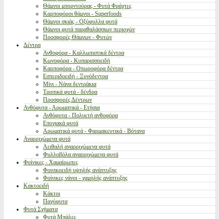
Θάμνοι μπορντούρας - Φυτά Φράχτες
Καρποφόροι θάμνοι - Superfoods
Θάμνοι σκιάς - Οξύφυλλα φυτά
Θάμνοι φυτά παραθαλάσσιων περιοχών
Προσφορές Θάμνων - Φυτών
Δέντρα
Ανθοφόρα - Καλλωπιστικά δέντρα
Κωνοφόρα - Κυπαρισσοειδή
Καρποφόρα - Οπωροφόρα δέντρα
Εσπεριδοειδή - Ξυνόδεντρα
Μίνι - Νάνα δεντράκια
Τροπικά φυτά - δένδρα
Προσφορές Δέντρων
Ανθόφυτα - Αρωματικά - Ετήσια
Ανθόφυτα - Πολυετή ανθοφόρα
Εποχιακά φυτά
Αρωματικά φυτά - Φαρμακευτικά - Βότανα
Αναρριχώμενα φυτά
Αειθαλή αναρριχώμενα φυτά
Φυλλοβόλα αναρριχώμενα φυτά
Φοίνικες - Χαμαίρωπες
Φοινικοειδή υψηλής ανάπτυξης
Φοίνικες νάνοι - χαμηλής ανάπτυξης
Κακτοειδή
Κάκτοι
Παχύφυτα
Φυτά Σχήματα
Φυτά Μπάλες