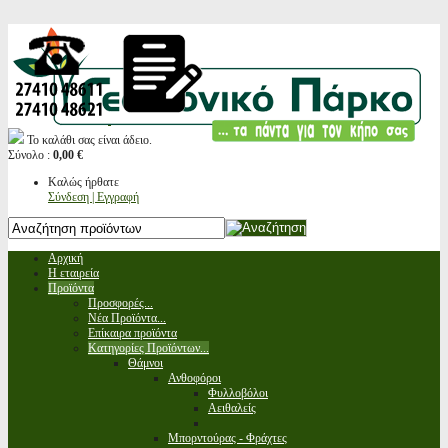
Το καλάθι σας είναι άδειο.
Σύνολο :
0,00 €
Καλώς ήρθατε
Σύνδεση | Εγγραφή
Αρχική
Η εταιρεία
Προϊόντα
Προσφορές...
Νέα Προϊόντα...
Επίκαιρα προϊόντα
Κατηγορίες Προϊόντων...
Θάμνοι
Ανθοφόροι
Φυλλοβόλοι
Αειθαλείς
Μπορντούρας - Φράχτες