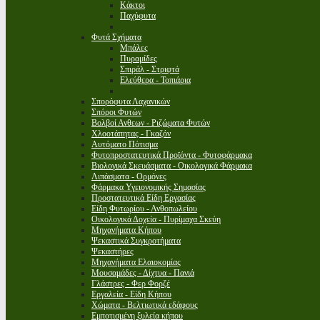
Κάκτοι
Παχύφυτα
Φυτά Σχήματα
Μπάλες
Πυραμίδες
Σπιράλ - Στριφτά
Ελεύθερα - Τοπιάρια
Σπορόφυτα Λαχανικών
Σπόροι Φυτών
Βολβοί Ανθεων - Ριζώματα Φυτών
Χλοοτάπητας - Γκαζόν
Αυτόματο Πότισμα
Φυτοπροστατευτικά Προϊόντα - Φυτοφάρμακα
Βιολογικά Σκευάσματα - Οικολογικά Φάρμακα
Λιπάσματα - Ορμόνες
Φάρμακα Υγειονομικής Σημασίας
Προστατευτικά Είδη Εργασίας
Είδη Φυτωρίου - Ανθοπωλείου
Οικολογικά Δοχεία - Πυρίμαχα Σκεύη
Μηχανήματα Κήπου
Ψεκαστικά Συγκροτήματα
Ψεκαστήρες
Μηχανήματα Ελαιοκομίας
Μουσαμάδες - Δίχτυα - Πανιά
Γλάστρες - Φερ Φορζέ
Εργαλεία - Είδη Κήπου
Χώματα - Βελτιωτικά εδάφους
Εμποτισμένη ξυλεία κήπου