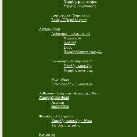
Χαμηλής μπορντούρας
Υψηλής μπορντούρας
Καρποφόροι - Superfoods
Σκιάς - Οξύφυλλα φυτά
Δέντρα κήπου
Ανθοφόρα - καλλωπιστικά
Φυλλοβόλα
Αειθαλή
Σκιάς
Παραθαλάσσιων περιοχών
Κωνοφόρα - Κυπαρισσοειδή
Υψηλής ανάπτυξης
Χαμηλής ανάπτυξης
Μίνι - Νάνα
Εσπεριδοειδή - Ξυνόδεντρα
Ανθόφυτα - Εποχιακά - Αρωματικά Φυτά
Αναρριχώμενα Φυτά
Αειθαλή
Φυλλοβόλα
Φοίνικες - Χαμαίρωπες
Χαμηλής ανάπτυξης - Νάνα
Υψηλής ανάπτυξης
Κακτοειδή