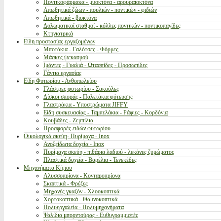
Ποντικοφάρμακα - μυοκτόνα - αρουραιοκτόνα
Απωθητικά ζώων - πουλιών - ποντικών - φιδιών
Απωθητικά - βιοκτόνα
Δολωματικοί σταθμοί - κόλλες ποντικών - ποντικοπαγίδες
Κτηνιατρικά
Είδη προστασίας εργαζομένων
Μποτάκια - Γαλότσες - Φόρμες
Μάσκες ψεκασμού
Ιμάντες - Γυαλιά - Ωτασπίδες - Προσωπίδες
Γάντια εργασίας
Είδη Φυτωρίου - Ανθοπωλείου
Γλάστρες φυτωρίου - Σακούλες
Δίσκοι σποράς - Παλετάκια φύτευσης
Γλαστράκια - Υποστρώματα JIFFY
Είδη συσκευασίας - Ταμπελάκια - Ράφιες - Κορδόνια
Κουβάδες - Ζεμπίλια
Προσφορές ειδών φυτωρίου
Οικολογικά σκεύη- Πυρίμαχα - Inox
Ανοξείδωτα δοχεία - Inox
Πυρίμαχα σκεύη - πιθάρια λαδιού - λεκάνες ζυμώματος
Πλαστικά δοχεία - Βαρέλια - Τενεκέδες
Μηχανήματα Κήπου
Αλυσσοπρίονα - Κονταροπρίονα
Σκαπτικά - Φρέζες
Μηχανές γκαζόν - Χλοοκοπτικά
Χορτοκοπτικά - Θαμνοκοπτικά
Πολυεργαλεία - Πολυμηχανήματα
Ψαλίδια μπορντούρας - Ευθυγραμμιστές