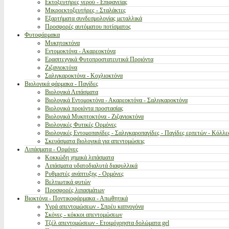
Εκτοξευτήρες νερού - Επιφανείας
Μικροεκτοξευτήρες - Σταλάκτες
Εξαρτήματα συνδεσμολογίας μεταλλικά
Προσφορές αυτόματου ποτίσματος
Φυτοφάρμακα
Μυκητοκτόνα
Εντομοκτόνα - Ακαρεοκτόνα
Ερασιτεχνικά Φυτοπροστατευτικά Προιόντα
Ζιζανιοκτόνα
Σαλιγκαροκτόνα - Κοχλιοκτόνα
Βιολογικά φάρμακα - Παγίδες
Βιολογικά Λιπάσματα
Βιολογικά Εντομοκτόνα - Ακαρεοκτόνα - Σαλιγκαροκτόνα
Βιολογικά προιόντα προστασίας
Βιολογικά Μυκητοκτόνα - Ζιζανιοκτόνα
Βιολογικές Φυτικές Ορμόνες
Βιολογικές Εντομοπαγίδες - Σαλιγκαροπαγίδες - Παγίδες ερπετών - Κόλλε
Σκευάσματα βιολογικά για απεντομώσεις
Λιπάσματα - Ορμόνες
Κοκκώδη χημικά λιπάσματα
Λιπάσματα υδατοδιαλυτά διαφυλλικά
Ρυθμιστές ανάπτυξης - Ορμόνες
Βελτιωτικά φυτών
Προσφορές λιπασμάτων
Βιοκτόνα - Ποντικοφάρμακα - Απωθητικά
Υγρά απεντομώσεων - Σπρέυ καπνογόνα
Σκόνες - κόκκοι απεντομώσεων
Τζέλ απεντομώσεων - Ετοιμόχρηστα δολώματα gel