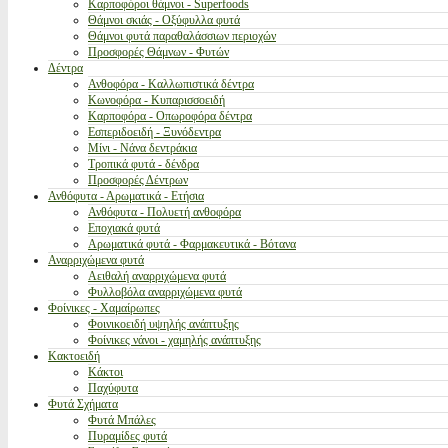
Καρποφόροι θάμνοι - Superfoods
Θάμνοι σκιάς - Οξύφυλλα φυτά
Θάμνοι φυτά παραθαλάσσιων περιοχών
Προσφορές Θάμνων - Φυτών
Δέντρα
Ανθοφόρα - Καλλωπιστικά δέντρα
Κωνοφόρα - Κυπαρισσοειδή
Καρποφόρα - Οπωροφόρα δέντρα
Εσπεριδοειδή - Ξυνόδεντρα
Μίνι - Νάνα δεντράκια
Τροπικά φυτά - δένδρα
Προσφορές Δέντρων
Ανθόφυτα - Αρωματικά - Ετήσια
Ανθόφυτα - Πολυετή ανθοφόρα
Εποχιακά φυτά
Αρωματικά φυτά - Φαρμακευτικά - Βότανα
Αναρριχώμενα φυτά
Αειθαλή αναρριχώμενα φυτά
Φυλλοβόλα αναρριχώμενα φυτά
Φοίνικες - Χαμαίρωπες
Φοινικοειδή υψηλής ανάπτυξης
Φοίνικες νάνοι - χαμηλής ανάπτυξης
Κακτοειδή
Κάκτοι
Παχύφυτα
Φυτά Σχήματα
Φυτά Μπάλες
Πυραμίδες φυτά