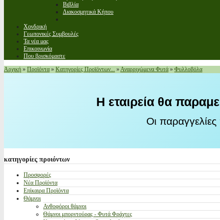
Βιβλία
Διακοσμητικά Κήπου
Χονδρική
Γεωπονικές Συμβουλές
Τα νέα μας
Επικοινωνία
Που βρισκόμαστε
Αρχική
»
Προϊόντα
»
Κατηγορίες Προϊόντων...
»
Αναρριχώμενα Φυτά
»
Φυλλοβόλα
Η εταιρεία θα παραμε
Οι παραγγελίες
κατηγορίες
προιόντων
Προσφορές
Νέα Προϊόντα
Επίκαιρα Προϊόντα
Θάμνοι
Ανθοφόροι θάμνοι
Θάμνοι μπορντούρας - Φυτά Φράχτες