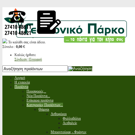
Το καλάθι σας είναι άδειο.
Σύνολο :
0,00 €
Καλώς ήρθατε
Σύνδεση | Εγγραφή
Αρχική
Η εταιρεία
Προϊόντα
Προσφορές...
Νέα Προϊόντα...
Επίκαιρα προϊόντα
Κατηγορίες Προϊόντων...
Θάμνοι
Ανθοφόροι
Φυλλοβόλοι
Αειθαλείς
Μπορντούρας - Φράχτες