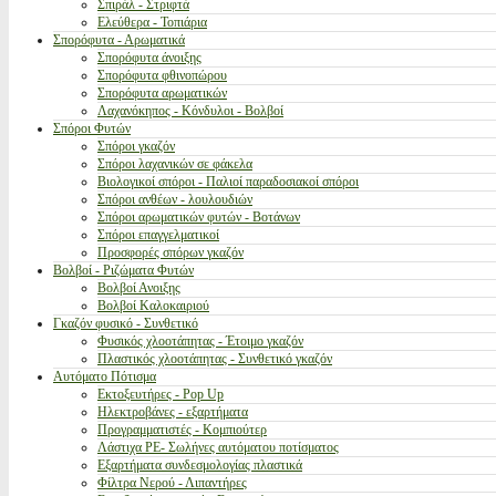
Σπιράλ - Στριφτά
Ελεύθερα - Τοπιάρια
Σπορόφυτα - Αρωματικά
Σπορόφυτα άνοιξης
Σπορόφυτα φθινοπώρου
Σπορόφυτα αρωματικών
Λαχανόκηπος - Κόνδυλοι - Βολβοί
Σπόροι Φυτών
Σπόροι γκαζόν
Σπόροι λαχανικών σε φάκελα
Βιολογικοί σπόροι - Παλιοί παραδοσιακοί σπόροι
Σπόροι ανθέων - λουλουδιών
Σπόροι αρωματικών φυτών - Βοτάνων
Σπόροι επαγγελματικοί
Προσφορές σπόρων γκαζόν
Βολβοί - Ριζώματα Φυτών
Βολβοί Ανοιξης
Βολβοί Καλοκαιριού
Γκαζόν φυσικό - Συνθετικό
Φυσικός χλοοτάπητας - Έτοιμο γκαζόν
Πλαστικός χλοοτάπητας - Συνθετικό γκαζόν
Αυτόματο Πότισμα
Εκτοξευτήρες - Pop Up
Ηλεκτροβάνες - εξαρτήματα
Προγραμματιστές - Κομπιούτερ
Λάστιχα PE- Σωλήνες αυτόματου ποτίσματος
Εξαρτήματα συνδεσμολογίας πλαστικά
Φίλτρα Νερού - Λιπαντήρες