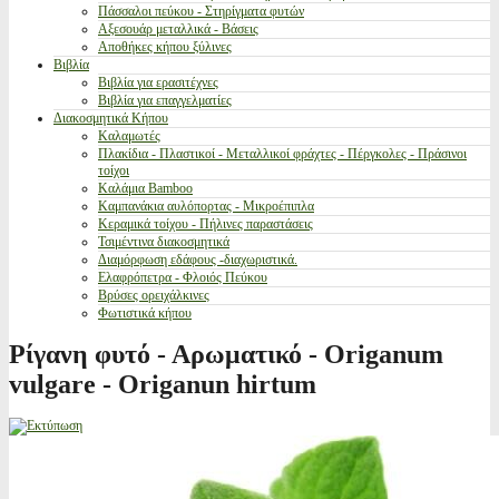
Πάσσαλοι πεύκου - Στηρίγματα φυτών
Αξεσουάρ μεταλλικά - Βάσεις
Αποθήκες κήπου ξύλινες
Βιβλία
Βιβλία για ερασιτέχνες
Βιβλία για επαγγελματίες
Διακοσμητικά Κήπου
Καλαμωτές
Πλακίδια - Πλαστικοί - Μεταλλικοί φράχτες - Πέργκολες - Πράσινοι
τοίχοι
Καλάμια Bamboo
Καμπανάκια αυλόπορτας - Μικροέπιπλα
Κεραμικά τοίχου - Πήλινες παραστάσεις
Τσιμέντινα διακοσμητικά
Διαμόρφωση εδάφους -διαχωριστικά.
Ελαφρόπετρα - Φλοιός Πεύκου
Βρύσες ορειχάλκινες
Φωτιστικά κήπου
Ρίγανη φυτό - Αρωματικό - Origanum
vulgare - Origanun hirtum