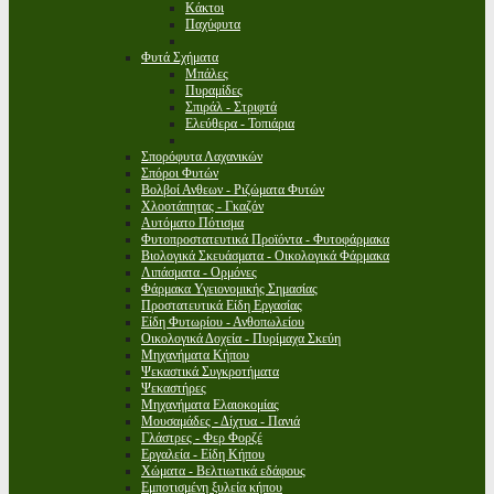
Κάκτοι
Παχύφυτα
Φυτά Σχήματα
Μπάλες
Πυραμίδες
Σπιράλ - Στριφτά
Ελεύθερα - Τοπιάρια
Σπορόφυτα Λαχανικών
Σπόροι Φυτών
Βολβοί Ανθεων - Ριζώματα Φυτών
Χλοοτάπητας - Γκαζόν
Αυτόματο Πότισμα
Φυτοπροστατευτικά Προϊόντα - Φυτοφάρμακα
Βιολογικά Σκευάσματα - Οικολογικά Φάρμακα
Λιπάσματα - Ορμόνες
Φάρμακα Υγειονομικής Σημασίας
Προστατευτικά Είδη Εργασίας
Είδη Φυτωρίου - Ανθοπωλείου
Οικολογικά Δοχεία - Πυρίμαχα Σκεύη
Μηχανήματα Κήπου
Ψεκαστικά Συγκροτήματα
Ψεκαστήρες
Μηχανήματα Ελαιοκομίας
Μουσαμάδες - Δίχτυα - Πανιά
Γλάστρες - Φερ Φορζέ
Εργαλεία - Είδη Κήπου
Χώματα - Βελτιωτικά εδάφους
Εμποτισμένη ξυλεία κήπου