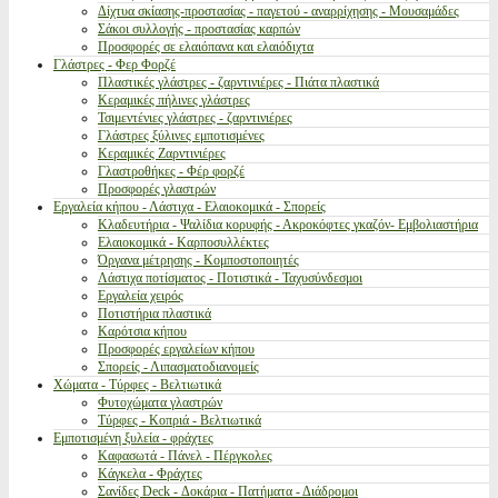
Δίχτυα σκίασης-προστασίας - παγετού - αναρρίχησης - Μουσαμάδες
Σάκοι συλλογής - προστασίας καρπών
Προσφορές σε ελαιόπανα και ελαιόδιχτα
Γλάστρες - Φερ Φορζέ
Πλαστικές γλάστρες - ζαρντινιέρες - Πιάτα πλαστικά
Κεραμικές πήλινες γλάστρες
Τσιμεντένιες γλάστρες - ζαρντινιέρες
Γλάστρες ξύλινες εμποτισμένες
Κεραμικές Ζαρντινιέρες
Γλαστροθήκες - Φέρ φορζέ
Προσφορές γλαστρών
Εργαλεία κήπου - Λάστιχα - Ελαιοκομικά - Σπορείς
Κλαδευτήρια - Ψαλίδια κορυφής - Ακροκόφτες γκαζόν- Εμβολιαστήρια
Ελαιοκομικά - Καρποσυλλέκτες
Όργανα μέτρησης - Κομποστοποιητές
Λάστιχα ποτίσματος - Ποτιστικά - Ταχυσύνδεσμοι
Εργαλεία χειρός
Ποτιστήρια πλαστικά
Καρότσια κήπου
Προσφορές εργαλείων κήπου
Σπορείς - Λιπασματοδιανομείς
Χώματα - Τύρφες - Βελτιωτικά
Φυτοχώματα γλαστρών
Τύρφες - Κοπριά - Βελτιωτικά
Εμποτισμένη ξυλεία - φράχτες
Καφασωτά - Πάνελ - Πέργκολες
Κάγκελα - Φράχτες
Σανίδες Deck - Δοκάρια - Πατήματα - Διάδρομοι