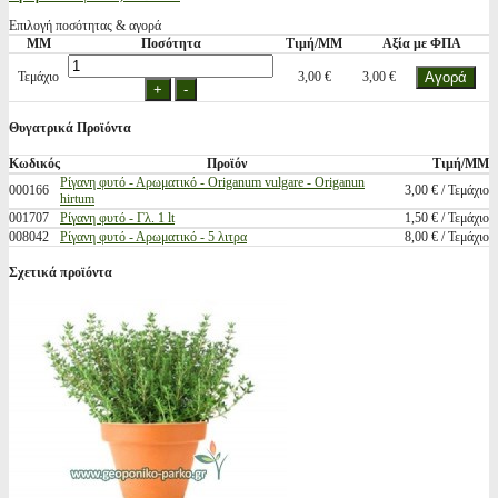
Επιλογή ποσότητας & αγορά
ΜΜ
Ποσότητα
Τιμή/ΜΜ
Αξία με ΦΠΑ
Τεμάχιο
3,00 €
3,00 €
Θυγατρικά Προϊόντα
Κωδικός
Προϊόν
Τιμή/ΜΜ
Ρίγανη φυτό - Αρωματικό - Origanum vulgare - Origanun
000166
3,00 € / Τεμάχιο
hirtum
001707
Ρίγανη φυτό - Γλ. 1 lt
1,50 € / Τεμάχιο
008042
Ρίγανη φυτό - Αρωματικό - 5 λιτρα
8,00 € / Τεμάχιο
Σχετικά προϊόντα