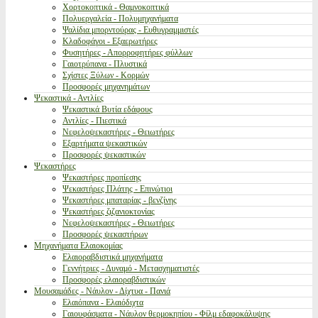
Χορτοκοπτικά - Θαμνοκοπτικά
Πολυεργαλεία - Πολυμηχανήματα
Ψαλίδια μπορντούρας - Ευθυγραμμιστές
Κλαδοφάγοι - Εξαερωτήρες
Φυσητήρες - Απορροφητήρες φύλλων
Γαιοτρύπανα - Πλυστικά
Σχίστες Ξύλων - Κορμών
Προσφορές μηχανημάτων
Ψεκαστικά - Αντλίες
Ψεκαστικά Βυτία εδάφους
Αντλίες - Πιεστικά
Νεφελοψεκαστήρες - Θειωτήρες
Εξαρτήματα ψεκαστικών
Προσφορές ψεκαστικών
Ψεκαστήρες
Ψεκαστήρες προπίεσης
Ψεκαστήρες Πλάτης - Επινώτιοι
Ψεκαστήρες μπαταρίας - βενζίνης
Ψεκαστήρες ζιζανιοκτονίας
Νεφελοψεκαστήρες - Θειωτήρες
Προσφορές ψεκαστήρων
Μηχανήματα Ελαιοκομίας
Ελαιοραβδιστικά μηχανήματα
Γεννήτριες - Δυναμό - Μετασχηματιστές
Προσφορές ελαιοραβδιστικών
Μουσαμάδες - Νάυλον - Δίχτυα - Πανιά
Ελαιόπανα - Ελαιόδιχτα
Γαιουφάσματα - Νάυλον θερμοκηπίου - Φίλμ εδαφοκάλυψης