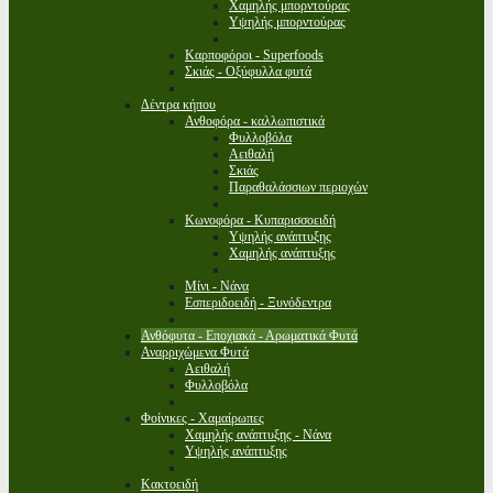
Χαμηλής μπορντούρας
Υψηλής μπορντούρας
Καρποφόροι - Superfoods
Σκιάς - Οξύφυλλα φυτά
Δέντρα κήπου
Ανθοφόρα - καλλωπιστικά
Φυλλοβόλα
Αειθαλή
Σκιάς
Παραθαλάσσιων περιοχών
Κωνοφόρα - Κυπαρισσοειδή
Υψηλής ανάπτυξης
Χαμηλής ανάπτυξης
Μίνι - Νάνα
Εσπεριδοειδή - Ξυνόδεντρα
Ανθόφυτα - Εποχιακά - Αρωματικά Φυτά
Αναρριχώμενα Φυτά
Αειθαλή
Φυλλοβόλα
Φοίνικες - Χαμαίρωπες
Χαμηλής ανάπτυξης - Νάνα
Υψηλής ανάπτυξης
Κακτοειδή