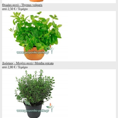
Θυμάρι φυτό - Thymus vulgaris
από 2,50 € / Τεμάχιο
Δυόσμος - Μοχίτο φυτό | Mentha spicata
από 2,80 € / Τεμάχιο