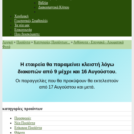
Βιβλία
Διακοσμητικά Κήπου
Χονδρική
Γεωπονικές Συμβουλές
Τα νέα μας
Επικοινωνία
Που βρισκόμαστε
Αρχική
»
Προϊόντα
»
Κατηγορίες Προϊόντων...
»
Ανθόφυτα - Εποχιακά - Αρωματικά
Φυτά
Η εταιρεία θα παραμείνει κλειστή λόγω
διακοπών από 9 μέχρι και 16 Αυγούστου.
Οι παραγγελίες που θα προκύψουν θα εκτελεστούν
από 17 Αυγούστου και μετά.
κατηγορίες
προιόντων
Προσφορές
Νέα Προϊόντα
Επίκαιρα Προϊόντα
Θάμνοι