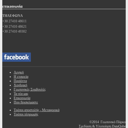
επικοινωνία
ΤΗΛΕΦΩΝΑ
+30 27410 48611
+30 27410 48621
+30 27410 49302
Αρχική
Η εταιρεία
Προϊόντα
Χονδρική
Γεωπονικές Συμβουλές
Τα νέα μας
Επικοινωνία
Που βρισκόμαστε
Τρόποι αποστολής - Μεταφορικά
Τρόποι πληρωμής
©2014 Γεωπονικό Πάρκο
Σχεδίαση & Υλοποίηση DataQube