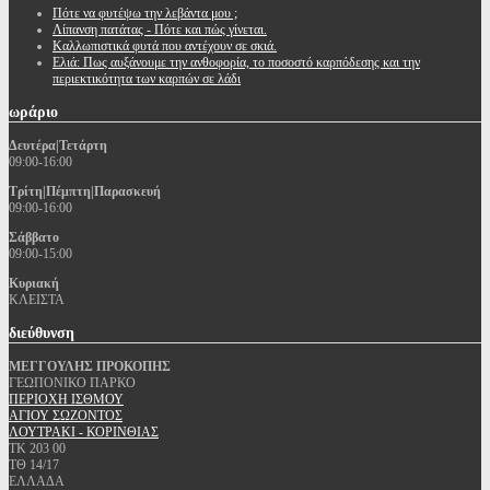
Πότε να φυτέψω την λεβάντα μου ;
Λίπανση πατάτας - Πότε και πώς γίνεται.
Καλλωπιστικά φυτά που αντέχουν σε σκιά.
Ελιά: Πως αυξάνουμε την ανθοφορία, το ποσοστό καρπόδεσης και την
περιεκτικότητα των καρπών σε λάδι
ωράριο
Δευτέρα|Τετάρτη
09:00-16:00
Τρίτη|Πέμπτη|Παρασκευή
09:00-16:00
Σάββατο
09:00-15:00
Κυριακή
ΚΛΕΙΣΤΑ
διεύθυνση
ΜΕΓΓΟΥΛΗΣ ΠΡΟΚΟΠΗΣ
ΓΕΩΠΟΝΙΚΟ ΠΑΡΚΟ
ΠΕΡΙΟΧΗ ΙΣΘΜΟΥ
ΑΓΙΟΥ ΣΩΖΟΝΤΟΣ
ΛΟΥΤΡΑΚΙ - ΚΟΡΙΝΘΙΑΣ
ΤΚ 203 00
ΤΘ 14/17
ΕΛΛΑΔΑ