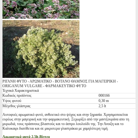
ΡΙΓΑΝΗ ΦΥΤΟ - ΑΡΩΜΑΤΙΚΟ - ΒΟΤΑΝΟ ΘΑΜΝΟΣ ΓΙΑ ΜΑΓΕΙΡΙΚΗ -
ORIGANUM VULGARE - ΦΑΡΜΑΚΕΥΤΙΚΟ ΦΥΤΟ
Τεχνικά Χαρακτηριστικά
Κωδικός προϊόντος
000166
Υψος φυτού
0,30 m
Μέγεθος γλάστρας
2,5 lt
Αυτοφυές αρωματικό φυτό, ανθεκτικό στο ψύχος και στην ξηρασία. Χρησιμοποιείται
ευρέως στην μαγειρική και την φαρμακευτική. Ξεχωρίζει από την μαντζουράνα απο τη
μυρωδιά, τους πράσινους βλαστούς και το άσπρο λουλούδι της. Την Ανοιξη και το
Καλοκαιρι διατίθεται και σε μικροτερα γλαστράκια με χαμηλότερη τιμή.
Αρωματικά φυτά 2,5lt-Βίντεο