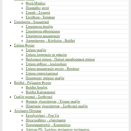
Φυτά Μπάλες
Πυραμίδες φυτά
Σπιράλ - Στριφτά
Ελεύθερα - Τοπιάρια
Σπορόφυτα - Αρωματικά
Σπορόφυτα άνοιξης
Σπορόφυτα φθινοπώρου
Σπορόφυτα αρωματικών
Λαχανόκηπος - Κόνδυλοι - Βολβοί
Σπόροι Φυτών
Σπόροι γκαζόν
Σπόροι λαχανικών σε φάκελα
Βιολογικοί σπόροι - Παλιοί παραδοσιακοί σπόροι
Σπόροι ανθέων - λουλουδιών
Σπόροι αρωματικών φυτών - Βοτάνων
Σπόροι επαγγελματικοί
Προσφορές σπόρων γκαζόν
Βολβοί - Ριζώματα Φυτών
Βολβοί Ανοιξης
Βολβοί Καλοκαιριού
Γκαζόν φυσικό - Συνθετικό
Φυσικός χλοοτάπητας - Έτοιμο γκαζόν
Πλαστικός χλοοτάπητας - Συνθετικό γκαζόν
Αυτόματο Πότισμα
Εκτοξευτήρες - Pop Up
Ηλεκτροβάνες - εξαρτήματα
Προγραμματιστές - Κομπιούτερ
Λάστιχα PE- Σωλήνες αυτόματου ποτίσματος