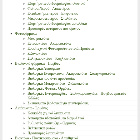
Εξαρτήματα συνδεσμολογίας πλαστικά
Φίλτρα Νερού - Λιπαντήρες
Εκτοξευτήρες νερού - Επιφανείας
Μικροεκτοξευτήρες - Σταλάκτες
Εξαρτήματα συνδεσμολογίας μεταλλικά
Προσφορές αυτόματου ποτίσματος
Φυτοφάρμακα
Μυκητοκτόνα
Εντομοκτόνα - Ακαρεοκτόνα
Ερασιτεχνικά Φυτοπροστατευτικά Προιόντα
Ζιζανιοκτόνα
Σαλιγκαροκτόνα - Κοχλιοκτόνα
Βιολογικά φάρμακα - Παγίδες
Βιολογικά Λιπάσματα
Βιολογικά Εντομοκτόνα - Ακαρεοκτόνα - Σαλιγκαροκτόνα
Βιολογικά προιόντα προστασίας
Βιολογικά Μυκητοκτόνα - Ζιζανιοκτόνα
Βιολογικές Φυτικές Ορμόνες
Βιολογικές Εντομοπαγίδες - Σαλιγκαροπαγίδες - Παγίδες ερπετών -
Κόλλες
Σκευάσματα βιολογικά για απεντομώσεις
Λιπάσματα - Ορμόνες
Κοκκώδη χημικά λιπάσματα
Λιπάσματα υδατοδιαλυτά διαφυλλικά
Ρυθμιστές ανάπτυξης - Ορμόνες
Βελτιωτικά φυτών
Προσφορές λιπασμάτων
Βιοκτόνα - Ποντικοφάρμακα - Απωθητικά