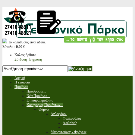
Το καλάθι σας είναι άδειο.
Σύνολο :
0,00 €
Καλώς ήρθατε
Σύνδεση | Εγγραφή
Αρχική
Η εταιρεία
Προϊόντα
Προσφορές...
Νέα Προϊόντα...
Επίκαιρα προϊόντα
Κατηγορίες Προϊόντων...
Θάμνοι
Ανθοφόροι
Φυλλοβόλοι
Αειθαλείς
Μπορντούρας - Φράχτες