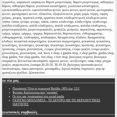
περγκολες, καφασωτά, καφασωτα, θάμνοι μπορντούρας, θαμνοι μπορντουρας, ανθοφόροι
θάμνοι, ανθοφοροι θαμνοι, γεωπονικά καταστήματα, γεωπονικα καταστηματα,
εγκυκλοπαίδεια φυτών, εγκυκλοπαιδεια φυτών, φωτο φυτων, φωτό φυτών, φωτογραφίες
φυτών, φωτογραφιες φυτων, οξύφυλλα, οξυφυλλα φυτα, χώμα, χωμα, τύρφη, τυρφη,
χούμος, χουμος, οργανική ουσία, οργανικη ουσια, κλαδεμένα φυτά, κλαδεμενα φυτα,
τσάπα, τσαπα, φτυάρι, φτυαρι, τσάπα, τσαπα, κλαδευτήρι, κλαδευτήρια, κλαδευτηρι,
ψαλίδια κλαδέματος, ψαλίδι κλαδέματος, ψαλιδι κλαδεματος, ψαλιδια κλαδεματος,
μπορντουροψάλιδα, μπορντουροψαλιδο, μεσηνέζα, μεσηνεζα, ακροκόπτης, ακροκόπτης,
τρίμερ, τριμερ, τρίμμερ, τριμμερ, θαμνοκοπτικό, θαμνοκοπτικο, ευθυγραμμιστης,
ευθυγραμμιστής, κλαδοφάγος, κλαδοφαγος, θρυμματιστής κλαδιών, θρυμματιστης
κλαδιων, ψεκαστικά συγκροτήματα, ψεκαστικα συγκροτηματα, ψεκαστικά, ψεκαστικα,
ψεκαστήρες, ψεκαστηρες, ψεκαστήρι, ψεκαστηρι, ψεκαστήρες προπίεσης, ψεκαστηρες
προπιεσης, έτοιμος χλοοτάπητας, ετοιμος χλοοταπητας, έτοιμο γκαζόν, ετοιμο γκαζον,
χλοοτάπητας, χλοοταπητας, sod, lawn, e shop, e garden shop, e shop garden, garden shop,
shop garden, free shop garden, free shop, e free shop, βιολογικη ντοματα, βιολογικα
σπορόφυτα, βελτιωτικα σκευασματα, ορμονες φυτων, εκτοξευτηρες τσαφ-τσαφ, μειγμα
γκαζον, ακαρεοκτόνα, λιπασμα 20-20-20, 30-10-10, βιολογικη προστασία φυτων,
πατατοσπορος, σακοι μανιταριών, μουσαμάδες, διχτυά σκίασης λαχανικών, pop-up
γραναζωτα γηπέδων, ζιζανιοκτόνα
τα
νέα μας
Προσφορά: Όλοι οι χειμερινοί Βολβόι -50% έως 15/2
Φειγιόα: Καλλιέργεια απο ''χρυσάφι''
Oι νέοι μας λογαριασμοί στα social media
ΓΚΙΝΓΚΟ ΜΠΙΛΟΜΠΑ - ΤΟ ΔΕΝΤΡΟ ΜΕ ΤΙΣ ΘΕΡΑΠΕΥΤΙΚΕΣ
ΙΔΙΟΤΗΤΕΣ
γεωπονικές
συμβουλές