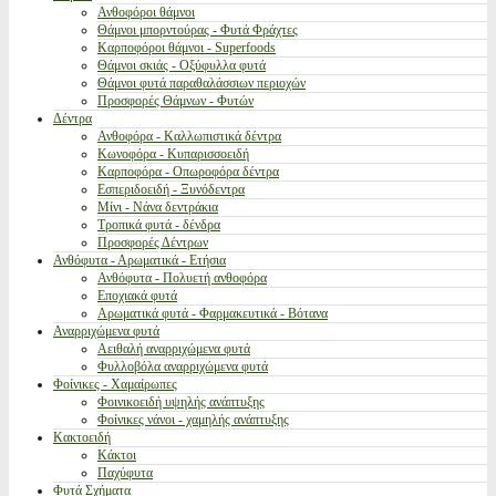
Ανθοφόροι θάμνοι
Θάμνοι μπορντούρας - Φυτά Φράχτες
Καρποφόροι θάμνοι - Superfoods
Θάμνοι σκιάς - Οξύφυλλα φυτά
Θάμνοι φυτά παραθαλάσσιων περιοχών
Προσφορές Θάμνων - Φυτών
Δέντρα
Ανθοφόρα - Καλλωπιστικά δέντρα
Κωνοφόρα - Κυπαρισσοειδή
Καρποφόρα - Οπωροφόρα δέντρα
Εσπεριδοειδή - Ξυνόδεντρα
Μίνι - Νάνα δεντράκια
Τροπικά φυτά - δένδρα
Προσφορές Δέντρων
Ανθόφυτα - Αρωματικά - Ετήσια
Ανθόφυτα - Πολυετή ανθοφόρα
Εποχιακά φυτά
Αρωματικά φυτά - Φαρμακευτικά - Βότανα
Αναρριχώμενα φυτά
Αειθαλή αναρριχώμενα φυτά
Φυλλοβόλα αναρριχώμενα φυτά
Φοίνικες - Χαμαίρωπες
Φοινικοειδή υψηλής ανάπτυξης
Φοίνικες νάνοι - χαμηλής ανάπτυξης
Κακτοειδή
Κάκτοι
Παχύφυτα
Φυτά Σχήματα