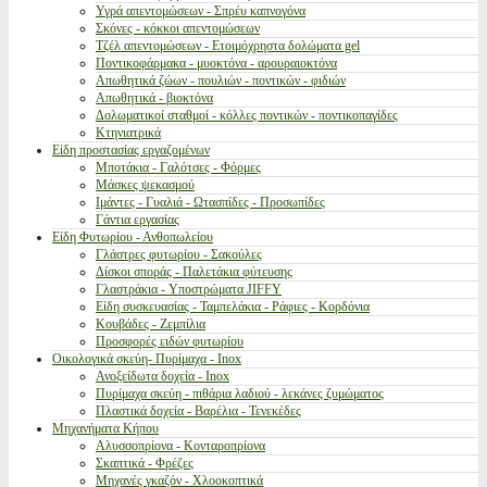
Υγρά απεντομώσεων - Σπρέυ καπνογόνα
Σκόνες - κόκκοι απεντομώσεων
Τζέλ απεντομώσεων - Ετοιμόχρηστα δολώματα gel
Ποντικοφάρμακα - μυοκτόνα - αρουραιοκτόνα
Απωθητικά ζώων - πουλιών - ποντικών - φιδιών
Απωθητικά - βιοκτόνα
Δολωματικοί σταθμοί - κόλλες ποντικών - ποντικοπαγίδες
Κτηνιατρικά
Είδη προστασίας εργαζομένων
Μποτάκια - Γαλότσες - Φόρμες
Μάσκες ψεκασμού
Ιμάντες - Γυαλιά - Ωτασπίδες - Προσωπίδες
Γάντια εργασίας
Είδη Φυτωρίου - Ανθοπωλείου
Γλάστρες φυτωρίου - Σακούλες
Δίσκοι σποράς - Παλετάκια φύτευσης
Γλαστράκια - Υποστρώματα JIFFY
Είδη συσκευασίας - Ταμπελάκια - Ράφιες - Κορδόνια
Κουβάδες - Ζεμπίλια
Προσφορές ειδών φυτωρίου
Οικολογικά σκεύη- Πυρίμαχα - Inox
Ανοξείδωτα δοχεία - Inox
Πυρίμαχα σκεύη - πιθάρια λαδιού - λεκάνες ζυμώματος
Πλαστικά δοχεία - Βαρέλια - Τενεκέδες
Μηχανήματα Κήπου
Αλυσσοπρίονα - Κονταροπρίονα
Σκαπτικά - Φρέζες
Μηχανές γκαζόν - Χλοοκοπτικά