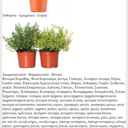
Ανθόφυτα - Αρωματικά - Ετήσια
Αρωματικά φυτά - Φαρμακευτικά - Βότανα
Φυτώρια Κορινθίας, Φυτά Καρποφόρα, Δέντρα, Γλάστρες, Αυτόματο πότισμα, Κήπος,
Garden center, Κηποτεχνία Αρχιτεκτονική τοπίου, Θάμνοι, Ανθοφόρα, Γκαζόν, Συνθετικό,
γκαζόν, Βότσαλα,Ελαφρόπετρα, Αρδευση, Γάστρες, Χλοοκοπτικά, Σκαπτικά,
Ψεκαστήρες, Κλαδοφάγοι, Κωνοφόρα, Λιπάσματα, Φυτοφάρμακα, Εσπεριδοειδή, Ξυλεία,
Σχήματα, τοπιάρια, τοπιαρια, φυτά σχήματα, φυτα σχηματα, σχηματοποιημένα φυτά,
σχηματοποιημενα φυτα, φυτώρια αττικής, φυτωρια αττικης, φυτωρια πελοπονησσου,
φυτωρια πελοπονησσου, κατασκευές κήπων, προσφορές φυτών, προσφορες φυτων, φυτά
κήπου, μηχανές γκαζόν, μηχανες γκαζον, φρέζες, φρεζες, φρέζα, φρεζα, ψεκαστικά,
αρδευτικά, αρδευτικα, αυτόματο πότισμα, αυτοματο ποτισμα, αρδευτικά δίκτυα,
αρδευτικα δικτυα, πότισμα κήπου, ποτισμα κηπου, αυτόματα ποτιστικά, μπέκ, μπεκ, ποπ
απ, πόπ άπ, εκτοξευτήρες, εκτοξευτηρες, λάστιχα ποτίσματος, λαστιχα ποτισματος, κέντρα
κήπου, εμποτισμένη ξυλεία, εμποτισμενη ξυλεια, ξυλεία κήπου, ξυλεια κηπου, πέργκολες,