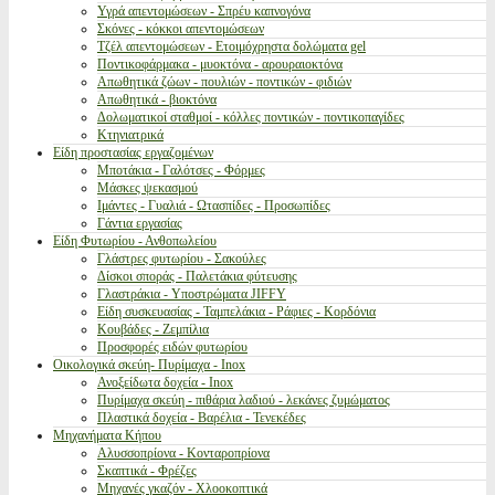
Υγρά απεντομώσεων - Σπρέυ καπνογόνα
Σκόνες - κόκκοι απεντομώσεων
Τζέλ απεντομώσεων - Ετοιμόχρηστα δολώματα gel
Ποντικοφάρμακα - μυοκτόνα - αρουραιοκτόνα
Απωθητικά ζώων - πουλιών - ποντικών - φιδιών
Απωθητικά - βιοκτόνα
Δολωματικοί σταθμοί - κόλλες ποντικών - ποντικοπαγίδες
Κτηνιατρικά
Είδη προστασίας εργαζομένων
Μποτάκια - Γαλότσες - Φόρμες
Μάσκες ψεκασμού
Ιμάντες - Γυαλιά - Ωτασπίδες - Προσωπίδες
Γάντια εργασίας
Είδη Φυτωρίου - Ανθοπωλείου
Γλάστρες φυτωρίου - Σακούλες
Δίσκοι σποράς - Παλετάκια φύτευσης
Γλαστράκια - Υποστρώματα JIFFY
Είδη συσκευασίας - Ταμπελάκια - Ράφιες - Κορδόνια
Κουβάδες - Ζεμπίλια
Προσφορές ειδών φυτωρίου
Οικολογικά σκεύη- Πυρίμαχα - Inox
Ανοξείδωτα δοχεία - Inox
Πυρίμαχα σκεύη - πιθάρια λαδιού - λεκάνες ζυμώματος
Πλαστικά δοχεία - Βαρέλια - Τενεκέδες
Μηχανήματα Κήπου
Αλυσσοπρίονα - Κονταροπρίονα
Σκαπτικά - Φρέζες
Μηχανές γκαζόν - Χλοοκοπτικά