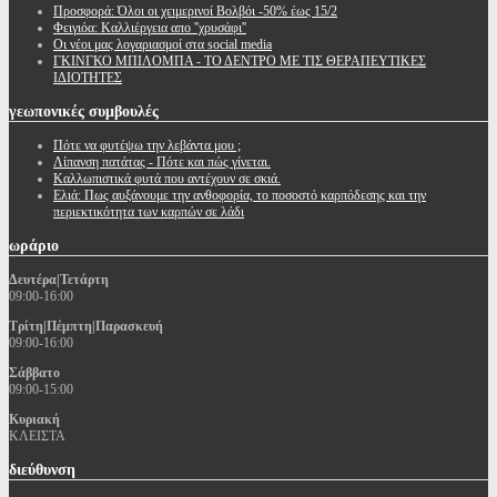
Προσφορά: Όλοι οι χειμερινοί Βολβόι -50% έως 15/2
Φειγιόα: Καλλιέργεια απο ''χρυσάφι''
Oι νέοι μας λογαριασμοί στα social media
ΓΚΙΝΓΚΟ ΜΠΙΛΟΜΠΑ - ΤΟ ΔΕΝΤΡΟ ΜΕ ΤΙΣ ΘΕΡΑΠΕΥΤΙΚΕΣ
ΙΔΙΟΤΗΤΕΣ
γεωπονικές
συμβουλές
Πότε να φυτέψω την λεβάντα μου ;
Λίπανση πατάτας - Πότε και πώς γίνεται.
Καλλωπιστικά φυτά που αντέχουν σε σκιά.
Ελιά: Πως αυξάνουμε την ανθοφορία, το ποσοστό καρπόδεσης και την
περιεκτικότητα των καρπών σε λάδι
ωράριο
Δευτέρα|Τετάρτη
09:00-16:00
Τρίτη|Πέμπτη|Παρασκευή
09:00-16:00
Σάββατο
09:00-15:00
Κυριακή
ΚΛΕΙΣΤΑ
διεύθυνση