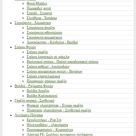
Φυτά Μπάλες
Πυραμίδες φυτά
Σπιράλ - Στριφτά
Ελεύθερα - Τοπιάρια
Σπορόφυτα - Αρωματικά
Σπορόφυτα άνοιξης
Σπορόφυτα φθινοπώρου
Σπορόφυτα αρωματικών
Λαχανόκηπος - Κόνδυλοι - Βολβοί
Σπόροι Φυτών
Σπόροι γκαζόν
Σπόροι λαχανικών σε φάκελα
Βιολογικοί σπόροι - Παλιοί παραδοσιακοί σπόροι
Σπόροι ανθέων - λουλουδιών
Σπόροι αρωματικών φυτών - Βοτάνων
Σπόροι επαγγελματικοί
Προσφορές σπόρων γκαζόν
Βολβοί - Ριζώματα Φυτών
Βολβοί Ανοιξης
Βολβοί Καλοκαιριού
Γκαζόν φυσικό - Συνθετικό
Φυσικός χλοοτάπητας - Έτοιμο γκαζόν
Πλαστικός χλοοτάπητας - Συνθετικό γκαζόν
Αυτόματο Πότισμα
Εκτοξευτήρες - Pop Up
Ηλεκτροβάνες - εξαρτήματα
Προγραμματιστές - Κομπιούτερ
Λάστιχα PE- Σωλήνες αυτόματου ποτίσματος