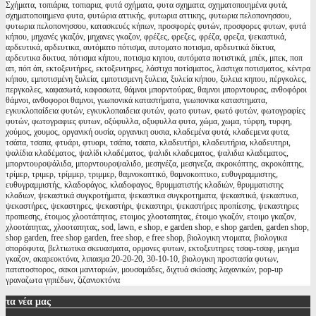
Σχήματα, τοπιάρια, τοπιαρια, φυτά σχήματα, φυτα σχηματα, σχηματοποιημένα φυτά,
σχηματοποιημενα φυτα, φυτώρια αττικής, φυτωρια αττικης, φυτωρια πελοπονησσου,
φυτωρια πελοπονησσου, κατασκευές κήπων, προσφορές φυτών, προσφορες φυτων, φυτά
κήπου, μηχανές γκαζόν, μηχανες γκαζον, φρέζες, φρεζες, φρέζα, φρεζα, ψεκαστικά,
αρδευτικά, αρδευτικα, αυτόματο πότισμα, αυτοματο ποτισμα, αρδευτικά δίκτυα,
αρδευτικα δικτυα, πότισμα κήπου, ποτισμα κηπου, αυτόματα ποτιστικά, μπέκ, μπεκ, ποπ
απ, πόπ άπ, εκτοξευτήρες, εκτοξευτηρες, λάστιχα ποτίσματος, λαστιχα ποτισματος, κέντρα
κήπου, εμποτισμένη ξυλεία, εμποτισμενη ξυλεια, ξυλεία κήπου, ξυλεια κηπου, πέργκολες,
περγκολες, καφασωτά, καφασωτα, θάμνοι μπορντούρας, θαμνοι μπορντουρας, ανθοφόροι
θάμνοι, ανθοφοροι θαμνοι, γεωπονικά καταστήματα, γεωπονικα καταστηματα,
εγκυκλοπαίδεια φυτών, εγκυκλοπαιδεια φυτών, φωτο φυτων, φωτό φυτών, φωτογραφίες
φυτών, φωτογραφιες φυτων, οξύφυλλα, οξυφυλλα φυτα, χώμα, χωμα, τύρφη, τυρφη,
χούμος, χουμος, οργανική ουσία, οργανικη ουσια, κλαδεμένα φυτά, κλαδεμενα φυτα,
τσάπα, τσαπα, φτυάρι, φτυαρι, τσάπα, τσαπα, κλαδευτήρι, κλαδευτήρια, κλαδευτηρι,
ψαλίδια κλαδέματος, ψαλίδι κλαδέματος, ψαλιδι κλαδεματος, ψαλιδια κλαδεματος,
μπορντουροψάλιδα, μπορντουροψαλιδο, μεσηνέζα, μεσηνεζα, ακροκόπτης, ακροκόπτης,
τρίμερ, τριμερ, τρίμμερ, τριμμερ, θαμνοκοπτικό, θαμνοκοπτικο, ευθυγραμμιστης,
ευθυγραμμιστής, κλαδοφάγος, κλαδοφαγος, θρυμματιστής κλαδιών, θρυμματιστης
κλαδιων, ψεκαστικά συγκροτήματα, ψεκαστικα συγκροτηματα, ψεκαστικά, ψεκαστικα,
ψεκαστήρες, ψεκαστηρες, ψεκαστήρι, ψεκαστηρι, ψεκαστήρες προπίεσης, ψεκαστηρες
προπιεσης, έτοιμος χλοοτάπητας, ετοιμος χλοοταπητας, έτοιμο γκαζόν, ετοιμο γκαζον,
χλοοτάπητας, χλοοταπητας, sod, lawn, e shop, e garden shop, e shop garden, garden shop,
shop garden, free shop garden, free shop, e free shop, βιολογικη ντοματα, βιολογικα
σπορόφυτα, βελτιωτικα σκευασματα, ορμονες φυτων, εκτοξευτηρες τσαφ-τσαφ, μειγμα
γκαζον, ακαρεοκτόνα, λιπασμα 20-20-20, 30-10-10, βιολογικη προστασία φυτων,
πατατοσπορος, σακοι μανιταριών, μουσαμάδες, διχτυά σκίασης λαχανικών, pop-up
γραναζωτα γηπέδων, ζιζανιοκτόνα
τα
νέα μας