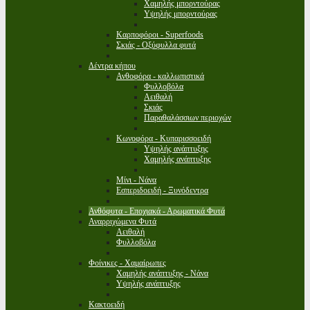
Χαμηλής μπορντούρας
Υψηλής μπορντούρας
Καρποφόροι - Superfoods
Σκιάς - Οξύφυλλα φυτά
Δέντρα κήπου
Ανθοφόρα - καλλωπιστικά
Φυλλοβόλα
Αειθαλή
Σκιάς
Παραθαλάσσιων περιοχών
Κωνοφόρα - Κυπαρισσοειδή
Υψηλής ανάπτυξης
Χαμηλής ανάπτυξης
Μίνι - Νάνα
Εσπεριδοειδή - Ξυνόδεντρα
Ανθόφυτα - Εποχιακά - Αρωματικά Φυτά
Αναρριχώμενα Φυτά
Αειθαλή
Φυλλοβόλα
Φοίνικες - Χαμαίρωπες
Χαμηλής ανάπτυξης - Νάνα
Υψηλής ανάπτυξης
Κακτοειδή