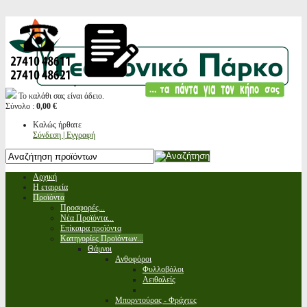
Το καλάθι σας είναι άδειο.
Σύνολο :
0,00 €
Καλώς ήρθατε
Σύνδεση | Εγγραφή
Αρχική
Η εταιρεία
Προϊόντα
Προσφορές...
Νέα Προϊόντα...
Επίκαιρα προϊόντα
Κατηγορίες Προϊόντων...
Θάμνοι
Ανθοφόροι
Φυλλοβόλοι
Αειθαλείς
Μπορντούρας - Φράχτες