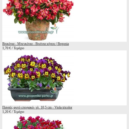
Βιγκόνια - Μπεγκόνια - Βιγόνια κήπου | Begonia
1,70 € / Τεμάχιο
Πανσές φυτό εποχιακό- γλ. 10,5 cm - Viola tricolor
1,20 € / Τεμάχιο