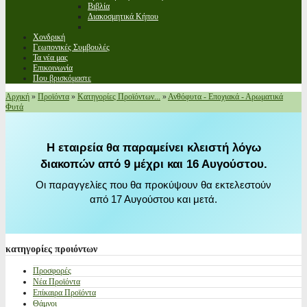
Βιβλία
Διακοσμητικά Κήπου
Χονδρική
Γεωπονικές Συμβουλές
Τα νέα μας
Επικοινωνία
Που βρισκόμαστε
Αρχική
»
Προϊόντα
»
Κατηγορίες Προϊόντων...
»
Ανθόφυτα - Εποχιακά - Αρωματικά
Φυτά
Η εταιρεία θα παραμείνει κλειστή λόγω
διακοπών από 9 μέχρι και 16 Αυγούστου.
Οι παραγγελίες που θα προκύψουν θα εκτελεστούν
από 17 Αυγούστου και μετά.
κατηγορίες
προιόντων
Προσφορές
Νέα Προϊόντα
Επίκαιρα Προϊόντα
Θάμνοι