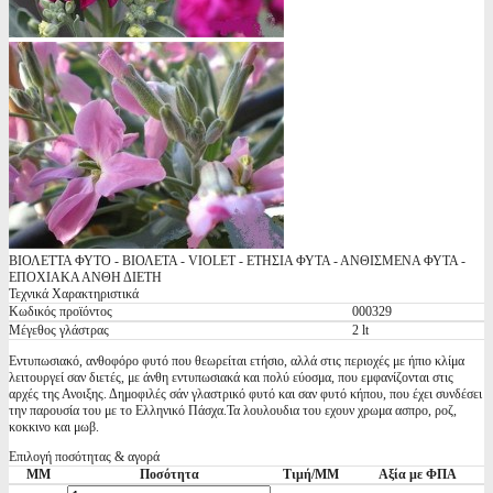
ΒΙΟΛΕΤΤΑ ΦΥΤΟ - ΒΙΟΛΕΤΑ - VIOLET - ΕΤΗΣΙΑ ΦΥΤΑ - ΑΝΘΙΣΜΕΝΑ ΦΥΤΑ -
ΕΠΟΧΙΑΚΑ ΑΝΘΗ ΔΙΕΤΗ
Τεχνικά Χαρακτηριστικά
Κωδικός προϊόντος
000329
Μέγεθος γλάστρας
2 lt
Εντυπωσιακό, ανθοφόρο φυτό που θεωρείται ετήσιο, αλλά στις περιοχές με ήπιο κλίμα
λειτουργεί σαν διετές, με άνθη εντυπωσιακά και πολύ εύοσμα, που εμφανίζονται στις
αρχές της Ανοιξης. Δημοφιλές σάν γλαστρικό φυτό και σαν φυτό κήπου, που έχει συνδέσει
την παρουσία του με το Ελληνικό Πάσχα.Τα λουλουδια του εχουν χρωμα ασπρο, ροζ,
κοκκινο και μωβ.
Επιλογή ποσότητας & αγορά
ΜΜ
Ποσότητα
Τιμή/ΜΜ
Αξία με ΦΠΑ