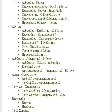
Ανθοφόροι θάμνοι
Θάμνοι μπορντούρας - Φυτά Φράχτες
Καρποφόροι θάμνοι - Superfoods
Θάμνοι σκιάς - Οξύφυλλα φυτά
Θάμνοι φυτά παραθαλάσσιων περιοχών
Προσφορές Θάμνων - Φυτών
Δέντρα
Ανθοφόρα - Καλλωπιστικά δέντρα
Κωνοφόρα - Κυπαρισσοειδή
Καρποφόρα - Οπωροφόρα δέντρα
Εσπεριδοειδή - Ξυνόδεντρα
Μίνι - Νάνα δεντράκια
Τροπικά φυτά - δένδρα
Προσφορές Δέντρων
Ανθόφυτα - Αρωματικά - Ετήσια
Ανθόφυτα - Πολυετή ανθοφόρα
Εποχιακά φυτά
Αρωματικά φυτά - Φαρμακευτικά - Βότανα
Αναρριχώμενα φυτά
Αειθαλή αναρριχώμενα φυτά
Φυλλοβόλα αναρριχώμενα φυτά
Φοίνικες - Χαμαίρωπες
Φοινικοειδή υψηλής ανάπτυξης
Φοίνικες νάνοι - χαμηλής ανάπτυξης
Κακτοειδή
Κάκτοι
Παχύφυτα
Φυτά Σχήματα