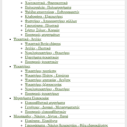
Χορτοκοπτικά - Θαμνοκοπτικά
Πολυεργαλεία - Πολυμηχανήματα
Ψαλίδια μπορντούρας - Ευθυγραμμιστές
Κλαδοφάγοι - Εξαερωτήρες
Φυσητήρες - Απορροφητήρες φύλλων
Γαιοτρύπανα - Πλυστικά
Σχίστες Ξύλων - Κορμών
Προσφορές μηχανημάτων
Ψεκαστικά - Αντλίες
Ψεκαστικά Βυτία εδάφους
Αντλίες - Πιεστικά
Νεφελοψεκαστήρες - Θειωτήρες
Εξαρτήματα ψεκαστικών
Προσφορές ψεκαστικών
Ψεκαστήρες
Ψεκαστήρες προπίεσης
Ψεκαστήρες Πλάτης - Επινώτιοι
Ψεκαστήρες μπαταρίας - βενζίνης
Ψεκαστήρες ζιζανιοκτονίας
Νεφελοψεκαστήρες - Θειωτήρες
Προσφορές ψεκαστήρων
Μηχανήματα Ελαιοκομίας
Ελαιοραβδιστικά μηχανήματα
Γεννήτριες - Δυναμό - Μετασχηματιστές
Προσφορές ελαιοραβδιστικών
Μουσαμάδες - Νάυλον - Δίχτυα - Πανιά
Ελαιόπανα - Ελαιόδιχτα
Γαιουφάσματα - Νάυλον θερμοκηπίου - Φίλμ εδαφοκάλυψης