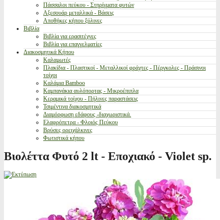
Πάσσαλοι πεύκου - Στηρίγματα φυτών
Αξεσουάρ μεταλλικά - Βάσεις
Αποθήκες κήπου ξύλινες
Βιβλία
Βιβλία για ερασιτέχνες
Βιβλία για επαγγελματίες
Διακοσμητικά Κήπου
Καλαμωτές
Πλακίδια - Πλαστικοί - Μεταλλικοί φράχτες - Πέργκολες - Πράσινοι
τοίχοι
Καλάμια Bamboo
Καμπανάκια αυλόπορτας - Μικροέπιπλα
Κεραμικά τοίχου - Πήλινες παραστάσεις
Τσιμέντινα διακοσμητικά
Διαμόρφωση εδάφους -διαχωριστικά.
Ελαφρόπετρα - Φλοιός Πεύκου
Βρύσες ορειχάλκινες
Φωτιστικά κήπου
Βιολέττα Φυτό 2 lt - Εποχιακό - Violet sp.