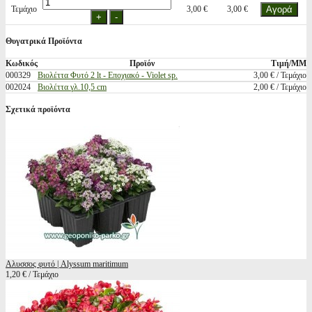
Τεμάχιο
3,00 €
3,00 €
Θυγατρικά Προϊόντα
Κωδικός
Προϊόν
Τιμή/ΜΜ
000329
Βιολέττα Φυτό 2 lt - Εποχιακό - Violet sp.
3,00 € / Τεμάχιο
002024
Βιολέττα γλ.10,5 cm
2,00 € / Τεμάχιο
Σχετικά προϊόντα
Αλυσσος φυτό | Alyssum maritimum
1,20 € / Τεμάχιο