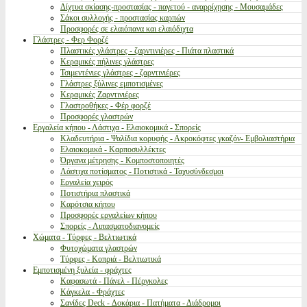
Δίχτυα σκίασης-προστασίας - παγετού - αναρρίχησης - Μουσαμάδες
Σάκοι συλλογής - προστασίας καρπών
Προσφορές σε ελαιόπανα και ελαιόδιχτα
Γλάστρες - Φερ Φορζέ
Πλαστικές γλάστρες - ζαρντινιέρες - Πιάτα πλαστικά
Κεραμικές πήλινες γλάστρες
Τσιμεντένιες γλάστρες - ζαρντινιέρες
Γλάστρες ξύλινες εμποτισμένες
Κεραμικές Ζαρντινιέρες
Γλαστροθήκες - Φέρ φορζέ
Προσφορές γλαστρών
Εργαλεία κήπου - Λάστιχα - Ελαιοκομικά - Σπορείς
Κλαδευτήρια - Ψαλίδια κορυφής - Ακροκόφτες γκαζόν- Εμβολιαστήρια
Ελαιοκομικά - Καρποσυλλέκτες
Όργανα μέτρησης - Κομποστοποιητές
Λάστιχα ποτίσματος - Ποτιστικά - Ταχυσύνδεσμοι
Εργαλεία χειρός
Ποτιστήρια πλαστικά
Καρότσια κήπου
Προσφορές εργαλείων κήπου
Σπορείς - Λιπασματοδιανομείς
Χώματα - Τύρφες - Βελτιωτικά
Φυτοχώματα γλαστρών
Τύρφες - Κοπριά - Βελτιωτικά
Εμποτισμένη ξυλεία - φράχτες
Καφασωτά - Πάνελ - Πέργκολες
Κάγκελα - Φράχτες
Σανίδες Deck - Δοκάρια - Πατήματα - Διάδρομοι