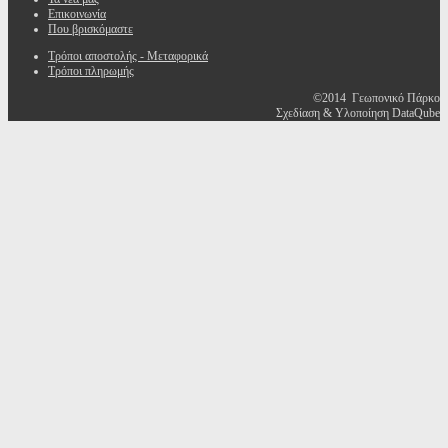
Επικοινωνία
Που βρισκόμαστε
Τρόποι αποστολής - Μεταφορικά
Τρόποι πληρωμής
©2014 Γεωπονικό Πάρκο
Σχεδίαση & Υλοποίηση DataQube