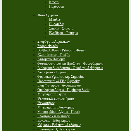
Κάκτοι
Παχύφυτα
Φυτά Σχήματα
Μπάλες
Πυραμίδες
Σπιράλ - Στριφτά
Ελεύθερα - Τοπιάρια
Σπορόφυτα Λαχανικών
Σπόροι Φυτών
Βολβοί Ανθεων - Ριζώματα Φυτών
Χλοοτάπητας - Γκαζόν
Αυτόματο Πότισμα
Φυτοπροστατευτικά Προϊόντα - Φυτοφάρμακα
Βιολογικά Σκευάσματα - Οικολογικά Φάρμακα
Λιπάσματα - Ορμόνες
Φάρμακα Υγειονομικής Σημασίας
Προστατευτικά Είδη Εργασίας
Είδη Φυτωρίου - Ανθοπωλείου
Οικολογικά Δοχεία - Πυρίμαχα Σκεύη
Μηχανήματα Κήπου
Ψεκαστικά Συγκροτήματα
Ψεκαστήρες
Μηχανήματα Ελαιοκομίας
Μουσαμάδες - Δίχτυα - Πανιά
Γλάστρες - Φερ Φορζέ
Εργαλεία - Είδη Κήπου
Χώματα - Βελτιωτικά εδάφους
Εμποτισμένη ξυλεία κήπου