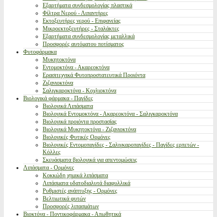
Εξαρτήματα συνδεσμολογίας πλαστικά
Φίλτρα Νερού - Λιπαντήρες
Εκτοξευτήρες νερού - Επιφανείας
Μικροεκτοξευτήρες - Σταλάκτες
Εξαρτήματα συνδεσμολογίας μεταλλικά
Προσφορές αυτόματου ποτίσματος
Φυτοφάρμακα
Μυκητοκτόνα
Εντομοκτόνα - Ακαρεοκτόνα
Ερασιτεχνικά Φυτοπροστατευτικά Προιόντα
Ζιζανιοκτόνα
Σαλιγκαροκτόνα - Κοχλιοκτόνα
Βιολογικά φάρμακα - Παγίδες
Βιολογικά Λιπάσματα
Βιολογικά Εντομοκτόνα - Ακαρεοκτόνα - Σαλιγκαροκτόνα
Βιολογικά προιόντα προστασίας
Βιολογικά Μυκητοκτόνα - Ζιζανιοκτόνα
Βιολογικές Φυτικές Ορμόνες
Βιολογικές Εντομοπαγίδες - Σαλιγκαροπαγίδες - Παγίδες ερπετών -
Κόλλες
Σκευάσματα βιολογικά για απεντομώσεις
Λιπάσματα - Ορμόνες
Κοκκώδη χημικά λιπάσματα
Λιπάσματα υδατοδιαλυτά διαφυλλικά
Ρυθμιστές ανάπτυξης - Ορμόνες
Βελτιωτικά φυτών
Προσφορές λιπασμάτων
Βιοκτόνα - Ποντικοφάρμακα - Απωθητικά