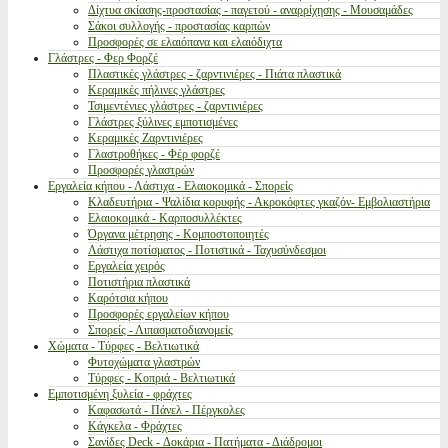
Δίχτυα σκίασης-προστασίας - παγετού - αναρρίχησης - Μουσαμάδες
Σάκοι συλλογής - προστασίας καρπών
Προσφορές σε ελαιόπανα και ελαιόδιχτα
Γλάστρες - Φερ Φορζέ
Πλαστικές γλάστρες - ζαρντινιέρες - Πιάτα πλαστικά
Κεραμικές πήλινες γλάστρες
Τσιμεντένιες γλάστρες - ζαρντινιέρες
Γλάστρες ξύλινες εμποτισμένες
Κεραμικές Ζαρντινιέρες
Γλαστροθήκες - Φέρ φορζέ
Προσφορές γλαστρών
Εργαλεία κήπου - Λάστιχα - Ελαιοκομικά - Σπορείς
Κλαδευτήρια - Ψαλίδια κορυφής - Ακροκόφτες γκαζόν- Εμβολιαστήρια
Ελαιοκομικά - Καρποσυλλέκτες
Όργανα μέτρησης - Κομποστοποιητές
Λάστιχα ποτίσματος - Ποτιστικά - Ταχυσύνδεσμοι
Εργαλεία χειρός
Ποτιστήρια πλαστικά
Καρότσια κήπου
Προσφορές εργαλείων κήπου
Σπορείς - Λιπασματοδιανομείς
Χώματα - Τύρφες - Βελτιωτικά
Φυτοχώματα γλαστρών
Τύρφες - Κοπριά - Βελτιωτικά
Εμποτισμένη ξυλεία - φράχτες
Καφασωτά - Πάνελ - Πέργκολες
Κάγκελα - Φράχτες
Σανίδες Deck - Δοκάρια - Πατήματα - Διάδρομοι