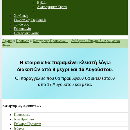
Βιβλία
Διακοσμητικά Κήπου
Χονδρική
Γεωπονικές Συμβουλές
Τα νέα μας
Επικοινωνία
Που βρισκόμαστε
Αρχική
»
Προϊόντα
»
Κατηγορίες Προϊόντων...
»
Ανθόφυτα - Εποχιακά - Αρωματικά
Φυτά
Η εταιρεία θα παραμείνει κλειστή λόγω
διακοπών από 9 μέχρι και 16 Αυγούστου.
Οι παραγγελίες που θα προκύψουν θα εκτελεστούν
από 17 Αυγούστου και μετά.
κατηγορίες
προιόντων
Προσφορές
Νέα Προϊόντα
Επίκαιρα Προϊόντα
Θάμνοι