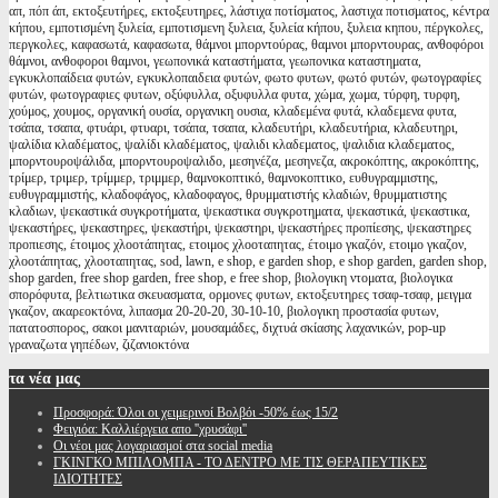
απ, πόπ άπ, εκτοξευτήρες, εκτοξευτηρες, λάστιχα ποτίσματος, λαστιχα ποτισματος, κέντρα
κήπου, εμποτισμένη ξυλεία, εμποτισμενη ξυλεια, ξυλεία κήπου, ξυλεια κηπου, πέργκολες,
περγκολες, καφασωτά, καφασωτα, θάμνοι μπορντούρας, θαμνοι μπορντουρας, ανθοφόροι
θάμνοι, ανθοφοροι θαμνοι, γεωπονικά καταστήματα, γεωπονικα καταστηματα,
εγκυκλοπαίδεια φυτών, εγκυκλοπαιδεια φυτών, φωτο φυτων, φωτό φυτών, φωτογραφίες
φυτών, φωτογραφιες φυτων, οξύφυλλα, οξυφυλλα φυτα, χώμα, χωμα, τύρφη, τυρφη,
χούμος, χουμος, οργανική ουσία, οργανικη ουσια, κλαδεμένα φυτά, κλαδεμενα φυτα,
τσάπα, τσαπα, φτυάρι, φτυαρι, τσάπα, τσαπα, κλαδευτήρι, κλαδευτήρια, κλαδευτηρι,
ψαλίδια κλαδέματος, ψαλίδι κλαδέματος, ψαλιδι κλαδεματος, ψαλιδια κλαδεματος,
μπορντουροψάλιδα, μπορντουροψαλιδο, μεσηνέζα, μεσηνεζα, ακροκόπτης, ακροκόπτης,
τρίμερ, τριμερ, τρίμμερ, τριμμερ, θαμνοκοπτικό, θαμνοκοπτικο, ευθυγραμμιστης,
ευθυγραμμιστής, κλαδοφάγος, κλαδοφαγος, θρυμματιστής κλαδιών, θρυμματιστης
κλαδιων, ψεκαστικά συγκροτήματα, ψεκαστικα συγκροτηματα, ψεκαστικά, ψεκαστικα,
ψεκαστήρες, ψεκαστηρες, ψεκαστήρι, ψεκαστηρι, ψεκαστήρες προπίεσης, ψεκαστηρες
προπιεσης, έτοιμος χλοοτάπητας, ετοιμος χλοοταπητας, έτοιμο γκαζόν, ετοιμο γκαζον,
χλοοτάπητας, χλοοταπητας, sod, lawn, e shop, e garden shop, e shop garden, garden shop,
shop garden, free shop garden, free shop, e free shop, βιολογικη ντοματα, βιολογικα
σπορόφυτα, βελτιωτικα σκευασματα, ορμονες φυτων, εκτοξευτηρες τσαφ-τσαφ, μειγμα
γκαζον, ακαρεοκτόνα, λιπασμα 20-20-20, 30-10-10, βιολογικη προστασία φυτων,
πατατοσπορος, σακοι μανιταριών, μουσαμάδες, διχτυά σκίασης λαχανικών, pop-up
γραναζωτα γηπέδων, ζιζανιοκτόνα
τα
νέα μας
Προσφορά: Όλοι οι χειμερινοί Βολβόι -50% έως 15/2
Φειγιόα: Καλλιέργεια απο ''χρυσάφι''
Oι νέοι μας λογαριασμοί στα social media
ΓΚΙΝΓΚΟ ΜΠΙΛΟΜΠΑ - ΤΟ ΔΕΝΤΡΟ ΜΕ ΤΙΣ ΘΕΡΑΠΕΥΤΙΚΕΣ
ΙΔΙΟΤΗΤΕΣ