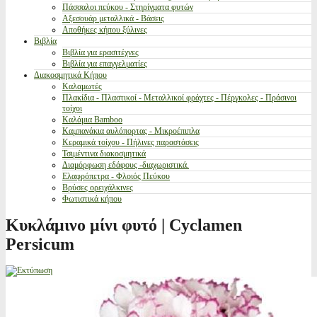
Πάσσαλοι πεύκου - Στηρίγματα φυτών
Αξεσουάρ μεταλλικά - Βάσεις
Αποθήκες κήπου ξύλινες
Βιβλία
Βιβλία για ερασιτέχνες
Βιβλία για επαγγελματίες
Διακοσμητικά Κήπου
Καλαμωτές
Πλακίδια - Πλαστικοί - Μεταλλικοί φράχτες - Πέργκολες - Πράσινοι
τοίχοι
Καλάμια Bamboo
Καμπανάκια αυλόπορτας - Μικροέπιπλα
Κεραμικά τοίχου - Πήλινες παραστάσεις
Τσιμέντινα διακοσμητικά
Διαμόρφωση εδάφους -διαχωριστικά.
Ελαφρόπετρα - Φλοιός Πεύκου
Βρύσες ορειχάλκινες
Φωτιστικά κήπου
Κυκλάμινο μίνι φυτό | Cyclamen
Persicum