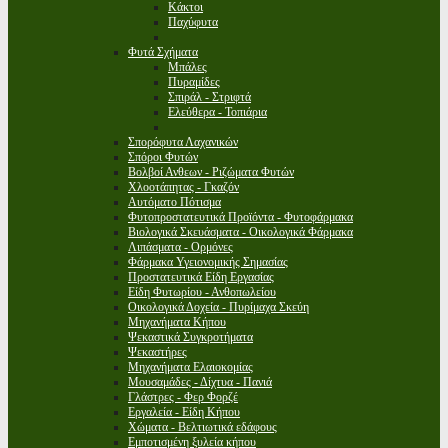
Κάκτοι
Παχύφυτα
Φυτά Σχήματα
Μπάλες
Πυραμίδες
Σπιράλ - Στριφτά
Ελεύθερα - Τοπιάρια
Σπορόφυτα Λαχανικών
Σπόροι Φυτών
Βολβοί Ανθεων - Ριζώματα Φυτών
Χλοοτάπητας - Γκαζόν
Αυτόματο Πότισμα
Φυτοπροστατευτικά Προϊόντα - Φυτοφάρμακα
Βιολογικά Σκευάσματα - Οικολογικά Φάρμακα
Λιπάσματα - Ορμόνες
Φάρμακα Υγειονομικής Σημασίας
Προστατευτικά Είδη Εργασίας
Είδη Φυτωρίου - Ανθοπωλείου
Οικολογικά Δοχεία - Πυρίμαχα Σκεύη
Μηχανήματα Κήπου
Ψεκαστικά Συγκροτήματα
Ψεκαστήρες
Μηχανήματα Ελαιοκομίας
Μουσαμάδες - Δίχτυα - Πανιά
Γλάστρες - Φερ Φορζέ
Εργαλεία - Είδη Κήπου
Χώματα - Βελτιωτικά εδάφους
Εμποτισμένη ξυλεία κήπου