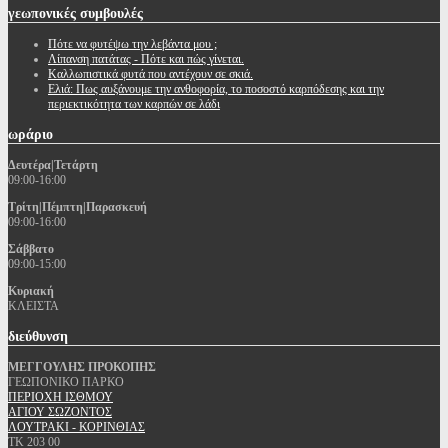
γεωπονικές
συμβουλές
Πότε να φυτέψω την λεβάντα μου ;
Λίπανση πατάτας - Πότε και πώς γίνεται.
Καλλωπιστικά φυτά που αντέχουν σε σκιά.
Ελιά: Πως αυξάνουμε την ανθοφορία, το ποσοστό καρπόδεσης και την
περιεκτικότητα των καρπών σε λάδι
ωράριο
Δευτέρα|Τετάρτη
09:00-16:00
Τρίτη|Πέμπτη|Παρασκευή
09:00-16:00
Σάββατο
09:00-15:00
Κυριακή
ΚΛΕΙΣΤΑ
διεύθυνση
ΜΕΓΓΟΥΛΗΣ ΠΡΟΚΟΠΗΣ
ΓΕΩΠΟΝΙΚΟ ΠΑΡΚΟ
ΠΕΡΙΟΧΗ ΙΣΘΜΟΥ
ΑΓΙΟΥ ΣΩΖΟΝΤΟΣ
ΛΟΥΤΡΑΚΙ - ΚΟΡΙΝΘΙΑΣ
ΤΚ 203 00