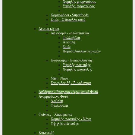
Χαμηλής μπορντούρας
Υψηλής μπορντούρας
Καρποφόροι - Superfoods
Σκιάς - Οξύφυλλα φυτά
Δέντρα κήπου
Ανθοφόρα - καλλωπιστικά
Φυλλοβόλα
Αειθαλή
Σκιάς
Παραθαλάσσιων περιοχών
Κωνοφόρα - Κυπαρισσοειδή
Υψηλής ανάπτυξης
Χαμηλής ανάπτυξης
Μίνι - Νάνα
Εσπεριδοειδή - Ξυνόδεντρα
Ανθόφυτα - Εποχιακά - Αρωματικά Φυτά
Αναρριχώμενα Φυτά
Αειθαλή
Φυλλοβόλα
Φοίνικες - Χαμαίρωπες
Χαμηλής ανάπτυξης - Νάνα
Υψηλής ανάπτυξης
Κακτοειδή