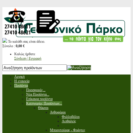
Το καλάθι σας είναι άδειο.
Σύνολο :
0,00 €
Καλώς ήρθατε
Σύνδεση | Εγγραφή
Αρχική
Η εταιρεία
Προϊόντα
Προσφορές...
Νέα Προϊόντα...
Επίκαιρα προϊόντα
Κατηγορίες Προϊόντων...
Θάμνοι
Ανθοφόροι
Φυλλοβόλοι
Αειθαλείς
Μπορντούρας - Φράχτες