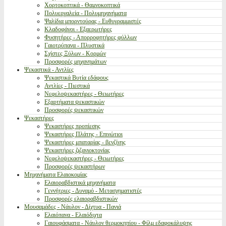
Χορτοκοπτικά - Θαμνοκοπτικά
Πολυεργαλεία - Πολυμηχανήματα
Ψαλίδια μπορντούρας - Ευθυγραμμιστές
Κλαδοφάγοι - Εξαερωτήρες
Φυσητήρες - Απορροφητήρες φύλλων
Γαιοτρύπανα - Πλυστικά
Σχίστες Ξύλων - Κορμών
Προσφορές μηχανημάτων
Ψεκαστικά - Αντλίες
Ψεκαστικά Βυτία εδάφους
Αντλίες - Πιεστικά
Νεφελοψεκαστήρες - Θειωτήρες
Εξαρτήματα ψεκαστικών
Προσφορές ψεκαστικών
Ψεκαστήρες
Ψεκαστήρες προπίεσης
Ψεκαστήρες Πλάτης - Επινώτιοι
Ψεκαστήρες μπαταρίας - βενζίνης
Ψεκαστήρες ζιζανιοκτονίας
Νεφελοψεκαστήρες - Θειωτήρες
Προσφορές ψεκαστήρων
Μηχανήματα Ελαιοκομίας
Ελαιοραβδιστικά μηχανήματα
Γεννήτριες - Δυναμό - Μετασχηματιστές
Προσφορές ελαιοραβδιστικών
Μουσαμάδες - Νάυλον - Δίχτυα - Πανιά
Ελαιόπανα - Ελαιόδιχτα
Γαιουφάσματα - Νάυλον θερμοκηπίου - Φίλμ εδαφοκάλυψης