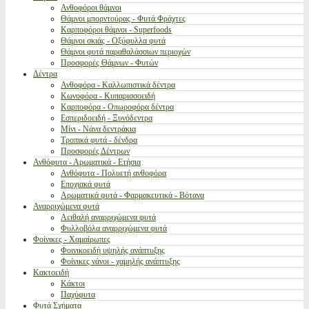
Ανθοφόροι θάμνοι
Θάμνοι μπορντούρας - Φυτά Φράχτες
Καρποφόροι θάμνοι - Superfoods
Θάμνοι σκιάς - Οξύφυλλα φυτά
Θάμνοι φυτά παραθαλάσσιων περιοχών
Προσφορές Θάμνων - Φυτών
Δέντρα
Ανθοφόρα - Καλλωπιστικά δέντρα
Κωνοφόρα - Κυπαρισσοειδή
Καρποφόρα - Οπωροφόρα δέντρα
Εσπεριδοειδή - Ξυνόδεντρα
Μίνι - Νάνα δεντράκια
Τροπικά φυτά - δένδρα
Προσφορές Δέντρων
Ανθόφυτα - Αρωματικά - Ετήσια
Ανθόφυτα - Πολυετή ανθοφόρα
Εποχιακά φυτά
Αρωματικά φυτά - Φαρμακευτικά - Βότανα
Αναρριχώμενα φυτά
Αειθαλή αναρριχώμενα φυτά
Φυλλοβόλα αναρριχώμενα φυτά
Φοίνικες - Χαμαίρωπες
Φοινικοειδή υψηλής ανάπτυξης
Φοίνικες νάνοι - χαμηλής ανάπτυξης
Κακτοειδή
Κάκτοι
Παχύφυτα
Φυτά Σχήματα