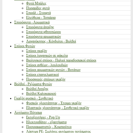
Φυτά Μπάλες
Πυραμίδες φυτά
Σπιράλ - Στριφτά
Ελεύθερα - Τοπιάρια
Σπορόφυτα - Αρωματικά
Σπορόφυτα άνοιξης
Σπορόφυτα φθινοπώρου
Σπορόφυτα αρωματικών
Λαχανόκηπος - Κόνδυλοι - Βολβοί
Σπόροι Φυτών
Σπόροι γκαζόν
Σπόροι λαχανικών σε φάκελα
Βιολογικοί σπόροι - Παλιοί παραδοσιακοί σπόροι
Σπόροι ανθέων - λουλουδιών
Σπόροι αρωματικών φυτών - Βοτάνων
Σπόροι επαγγελματικοί
Προσφορές σπόρων γκαζόν
Βολβοί - Ριζώματα Φυτών
Βολβοί Ανοιξης
Βολβοί Καλοκαιριού
Γκαζόν φυσικό - Συνθετικό
Φυσικός χλοοτάπητας - Έτοιμο γκαζόν
Πλαστικός χλοοτάπητας - Συνθετικό γκαζόν
Αυτόματο Πότισμα
Εκτοξευτήρες - Pop Up
Ηλεκτροβάνες - εξαρτήματα
Προγραμματιστές - Κομπιούτερ
Λάστιχα PE- Σωλήνες αυτόματου ποτίσματος