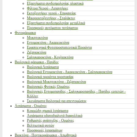
Εξαρτήματα συνδεσμολογίας πλαστικά
Φίλτρα Νερού - Λιπαντήρες
Εκτοξευτήρες νερού - Επιφανείας
Μικροεκτοξευτήρες - Σταλάκτες
Εξαρτήματα συνδεσμολογίας μεταλλικά
Προσφορές αυτόματου ποτίσματος
Φυτοφάρμακα
Μυκητοκτόνα
Εντομοκτόνα - Ακαρεοκτόνα
Ερασιτεχνικά Φυτοπροστατευτικά Προιόντα
Ζιζανιοκτόνα
Σαλιγκαροκτόνα - Κοχλιοκτόνα
Βιολογικά φάρμακα - Παγίδες
Βιολογικά Λιπάσματα
Βιολογικά Εντομοκτόνα - Ακαρεοκτόνα - Σαλιγκαροκτόνα
Βιολογικά προιόντα προστασίας
Βιολογικά Μυκητοκτόνα - Ζιζανιοκτόνα
Βιολογικές Φυτικές Ορμόνες
Βιολογικές Εντομοπαγίδες - Σαλιγκαροπαγίδες - Παγίδες ερπετών -
Κόλλες
Σκευάσματα βιολογικά για απεντομώσεις
Λιπάσματα - Ορμόνες
Κοκκώδη χημικά λιπάσματα
Λιπάσματα υδατοδιαλυτά διαφυλλικά
Ρυθμιστές ανάπτυξης - Ορμόνες
Βελτιωτικά φυτών
Προσφορές λιπασμάτων
Βιοκτόνα - Ποντικοφάρμακα - Απωθητικά