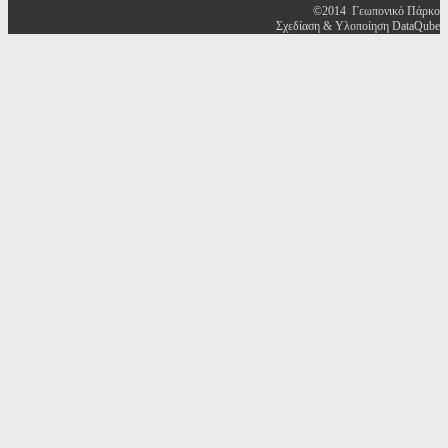
©2014 Γεωπονικό Πάρκο
Σχεδίαση & Υλοποίηση DataQube