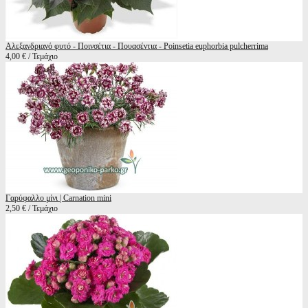
Αλεξανδριανό φυτό - Ποινσέτια - Πουασέντια - Poinsetia euphorbia pulcherrima
4,00 € / Τεμάχιο
Γαρύφαλλο μίνι | Carnation mini
2,50 € / Τεμάχιο