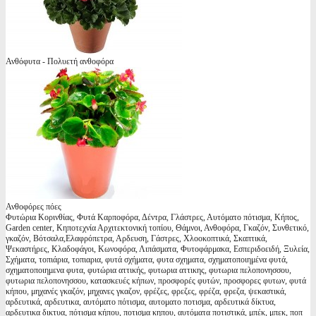
Ανθόφυτα - Πολυετή ανθοφόρα
Ανθοφόρες πόες
Φυτώρια Κορινθίας, Φυτά Καρποφόρα, Δέντρα, Γλάστρες, Αυτόματο πότισμα, Κήπος,
Garden center, Κηποτεχνία Αρχιτεκτονική τοπίου, Θάμνοι, Ανθοφόρα, Γκαζόν, Συνθετικό,
γκαζόν, Βότσαλα,Ελαφρόπετρα, Αρδευση, Γάστρες, Χλοοκοπτικά, Σκαπτικά,
Ψεκαστήρες, Κλαδοφάγοι, Κωνοφόρα, Λιπάσματα, Φυτοφάρμακα, Εσπεριδοειδή, Ξυλεία,
Σχήματα, τοπιάρια, τοπιαρια, φυτά σχήματα, φυτα σχηματα, σχηματοποιημένα φυτά,
σχηματοποιημενα φυτα, φυτώρια αττικής, φυτωρια αττικης, φυτωρια πελοπονησσου,
φυτωρια πελοπονησσου, κατασκευές κήπων, προσφορές φυτών, προσφορες φυτων, φυτά
κήπου, μηχανές γκαζόν, μηχανες γκαζον, φρέζες, φρεζες, φρέζα, φρεζα, ψεκαστικά,
αρδευτικά, αρδευτικα, αυτόματο πότισμα, αυτοματο ποτισμα, αρδευτικά δίκτυα,
αρδευτικα δικτυα, πότισμα κήπου, ποτισμα κηπου, αυτόματα ποτιστικά, μπέκ, μπεκ, ποπ