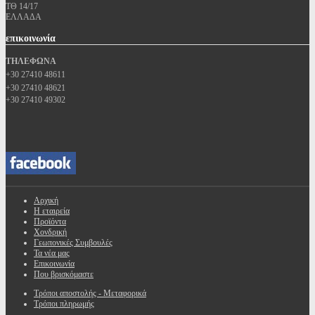
ΤΘ 14/17
ΕΛΛΑΔΑ
επικοινωνία
ΤΗΛΕΦΩΝΑ
+30 27410 48611
+30 27410 48621
+30 27410 49302
Αρχική
Η εταιρεία
Προϊόντα
Χονδρική
Γεωπονικές Συμβουλές
Τα νέα μας
Επικοινωνία
Που βρισκόμαστε
Τρόποι αποστολής - Μεταφορικά
Τρόποι πληρωμής