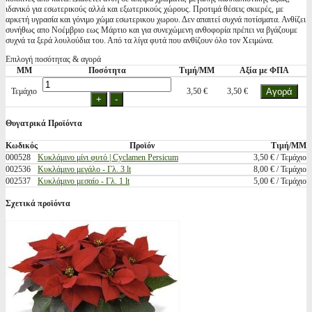
ιδανικό για εσωτερικούς αλλά και εξωτερικούς χώρους. Προτιμά θέσεις σκιερές, με
αρκετή υγρασία και γόνιμο χώμα εσωτερικου χωρου. Δεν απαιτεί συχνά ποτίσματα. Ανθίζει
συνήθως απο Νοέμβριο εως Μάρτιο και για συνεχώμενη ανθοφορία πρέπει να βγάζουμε
συχνά τα ξερά λουλούδια του. Από τα λίγα φυτά που ανθίζουν όλο τον Χειμώνα.
Επιλογή ποσότητας & αγορά
ΜΜ
Ποσότητα
Τιμή/ΜΜ
Αξία με ΦΠΑ
Τεμάχιο
3,50 €
3,50 €
Θυγατρικά Προϊόντα
Κωδικός
Προϊόν
Τιμή/ΜΜ
000528
Κυκλάμινο μίνι φυτό | Cyclamen Persicum
3,50 € / Τεμάχιο
002536
Κυκλάμινο μεγάλο - Γλ. 3 lt
8,00 € / Τεμάχιο
002537
Κυκλάμινο μεσαίο - Γλ. 1 lt
5,00 € / Τεμάχιο
Σχετικά προϊόντα