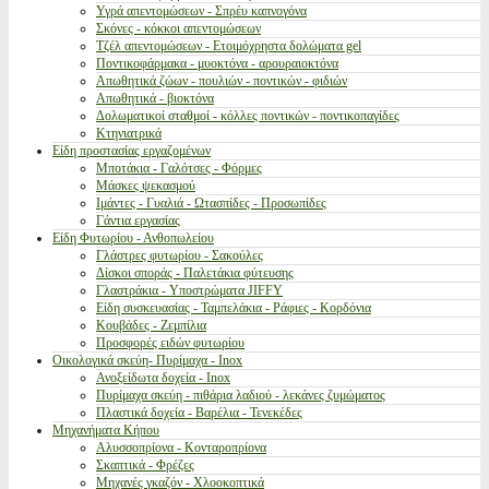
Υγρά απεντομώσεων - Σπρέυ καπνογόνα
Σκόνες - κόκκοι απεντομώσεων
Τζέλ απεντομώσεων - Ετοιμόχρηστα δολώματα gel
Ποντικοφάρμακα - μυοκτόνα - αρουραιοκτόνα
Απωθητικά ζώων - πουλιών - ποντικών - φιδιών
Απωθητικά - βιοκτόνα
Δολωματικοί σταθμοί - κόλλες ποντικών - ποντικοπαγίδες
Κτηνιατρικά
Είδη προστασίας εργαζομένων
Μποτάκια - Γαλότσες - Φόρμες
Μάσκες ψεκασμού
Ιμάντες - Γυαλιά - Ωτασπίδες - Προσωπίδες
Γάντια εργασίας
Είδη Φυτωρίου - Ανθοπωλείου
Γλάστρες φυτωρίου - Σακούλες
Δίσκοι σποράς - Παλετάκια φύτευσης
Γλαστράκια - Υποστρώματα JIFFY
Είδη συσκευασίας - Ταμπελάκια - Ράφιες - Κορδόνια
Κουβάδες - Ζεμπίλια
Προσφορές ειδών φυτωρίου
Οικολογικά σκεύη- Πυρίμαχα - Inox
Ανοξείδωτα δοχεία - Inox
Πυρίμαχα σκεύη - πιθάρια λαδιού - λεκάνες ζυμώματος
Πλαστικά δοχεία - Βαρέλια - Τενεκέδες
Μηχανήματα Κήπου
Αλυσσοπρίονα - Κονταροπρίονα
Σκαπτικά - Φρέζες
Μηχανές γκαζόν - Χλοοκοπτικά