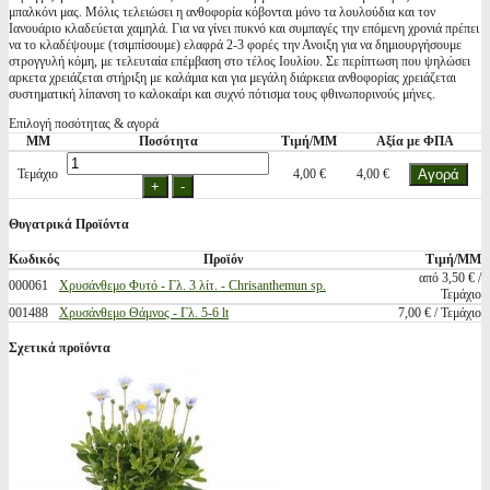
μπαλκόνι μας. Μόλις τελειώσει η ανθοφορία κόβονται μόνο τα λουλούδια και τον
Ιανουάριο κλαδεύεται χαμηλά. Για να γίνει πυκνό και συμπαγές την επόμενη χρονιά πρέπει
να το κλαδέψουμε (τσιμπίσουμε) ελαφρά 2-3 φορές την Ανοιξη για να δημιουργήσουμε
στρογγυλή κόμη, με τελευταία επέμβαση στο τέλος Ιουλίου. Σε περίπτωση που ψηλώσει
αρκετα χρειάζεται στήριξη με καλάμια και για μεγάλη διάρκεια ανθοφορίας χρειάζεται
συστηματική λίπανση το καλοκαίρι και συχνό πότισμα τους φθινωπορινούς μήνες.
Επιλογή ποσότητας & αγορά
ΜΜ
Ποσότητα
Τιμή/ΜΜ
Αξία με ΦΠΑ
Τεμάχιο
4,00 €
4,00 €
Θυγατρικά Προϊόντα
Κωδικός
Προϊόν
Τιμή/ΜΜ
από 3,50 € /
000061
Χρυσάνθεμο Φυτό - Γλ. 3 λίτ. - Chrisanthemun sp.
Τεμάχιο
001488
Χρυσάνθεμο Θάμνος - Γλ. 5-6 lt
7,00 € / Τεμάχιο
Σχετικά προϊόντα