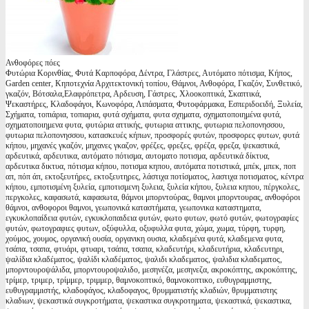
Ανθοφόρες πόες
Φυτώρια Κορινθίας, Φυτά Καρποφόρα, Δέντρα, Γλάστρες, Αυτόματο πότισμα, Κήπος,
Garden center, Κηποτεχνία Αρχιτεκτονική τοπίου, Θάμνοι, Ανθοφόρα, Γκαζόν, Συνθετικό,
γκαζόν, Βότσαλα,Ελαφρόπετρα, Αρδευση, Γάστρες, Χλοοκοπτικά, Σκαπτικά,
Ψεκαστήρες, Κλαδοφάγοι, Κωνοφόρα, Λιπάσματα, Φυτοφάρμακα, Εσπεριδοειδή, Ξυλεία,
Σχήματα, τοπιάρια, τοπιαρια, φυτά σχήματα, φυτα σχηματα, σχηματοποιημένα φυτά,
σχηματοποιημενα φυτα, φυτώρια αττικής, φυτωρια αττικης, φυτωρια πελοπονησσου,
φυτωρια πελοπονησσου, κατασκευές κήπων, προσφορές φυτών, προσφορες φυτων, φυτά
κήπου, μηχανές γκαζόν, μηχανες γκαζον, φρέζες, φρεζες, φρέζα, φρεζα, ψεκαστικά,
αρδευτικά, αρδευτικα, αυτόματο πότισμα, αυτοματο ποτισμα, αρδευτικά δίκτυα,
αρδευτικα δικτυα, πότισμα κήπου, ποτισμα κηπου, αυτόματα ποτιστικά, μπέκ, μπεκ, ποπ
απ, πόπ άπ, εκτοξευτήρες, εκτοξευτηρες, λάστιχα ποτίσματος, λαστιχα ποτισματος, κέντρα
κήπου, εμποτισμένη ξυλεία, εμποτισμενη ξυλεια, ξυλεία κήπου, ξυλεια κηπου, πέργκολες,
περγκολες, καφασωτά, καφασωτα, θάμνοι μπορντούρας, θαμνοι μπορντουρας, ανθοφόροι
θάμνοι, ανθοφοροι θαμνοι, γεωπονικά καταστήματα, γεωπονικα καταστηματα,
εγκυκλοπαίδεια φυτών, εγκυκλοπαιδεια φυτών, φωτο φυτων, φωτό φυτών, φωτογραφίες
φυτών, φωτογραφιες φυτων, οξύφυλλα, οξυφυλλα φυτα, χώμα, χωμα, τύρφη, τυρφη,
χούμος, χουμος, οργανική ουσία, οργανικη ουσια, κλαδεμένα φυτά, κλαδεμενα φυτα,
τσάπα, τσαπα, φτυάρι, φτυαρι, τσάπα, τσαπα, κλαδευτήρι, κλαδευτήρια, κλαδευτηρι,
ψαλίδια κλαδέματος, ψαλίδι κλαδέματος, ψαλιδι κλαδεματος, ψαλιδια κλαδεματος,
μπορντουροψάλιδα, μπορντουροψαλιδο, μεσηνέζα, μεσηνεζα, ακροκόπτης, ακροκόπτης,
τρίμερ, τριμερ, τρίμμερ, τριμμερ, θαμνοκοπτικό, θαμνοκοπτικο, ευθυγραμμιστης,
ευθυγραμμιστής, κλαδοφάγος, κλαδοφαγος, θρυμματιστής κλαδιών, θρυμματιστης
κλαδιων, ψεκαστικά συγκροτήματα, ψεκαστικα συγκροτηματα, ψεκαστικά, ψεκαστικα,