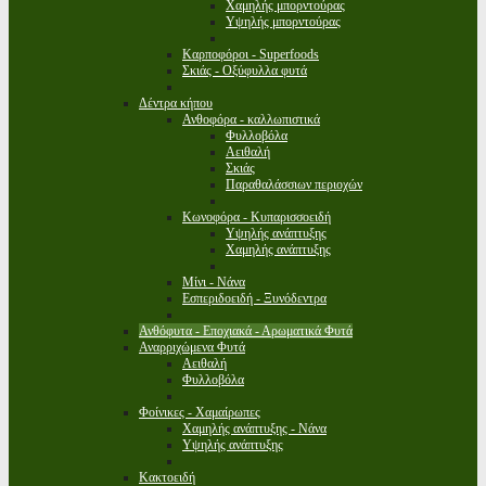
Χαμηλής μπορντούρας
Υψηλής μπορντούρας
Καρποφόροι - Superfoods
Σκιάς - Οξύφυλλα φυτά
Δέντρα κήπου
Ανθοφόρα - καλλωπιστικά
Φυλλοβόλα
Αειθαλή
Σκιάς
Παραθαλάσσιων περιοχών
Κωνοφόρα - Κυπαρισσοειδή
Υψηλής ανάπτυξης
Χαμηλής ανάπτυξης
Μίνι - Νάνα
Εσπεριδοειδή - Ξυνόδεντρα
Ανθόφυτα - Εποχιακά - Αρωματικά Φυτά
Αναρριχώμενα Φυτά
Αειθαλή
Φυλλοβόλα
Φοίνικες - Χαμαίρωπες
Χαμηλής ανάπτυξης - Νάνα
Υψηλής ανάπτυξης
Κακτοειδή