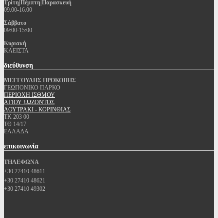
Τρίτη|Πέμπτη|Παρασκευή
09:00-16:00
Σάββατο
09:00-15:00
Κυριακή
ΚΛΕΙΣΤΑ
διεύθυνση
ΜΕΓΓΟΥΛΗΣ ΠΡΟΚΟΠΗΣ
ΓΕΩΠΟΝΙΚΟ ΠΑΡΚΟ
ΠΕΡΙΟΧΗ ΙΣΘΜΟΥ
ΑΓΙΟΥ ΣΩΖΟΝΤΟΣ
ΛΟΥΤΡΑΚΙ - ΚΟΡΙΝΘΙΑΣ
ΤΚ 203 00
ΤΘ 14/17
ΕΛΛΑΔΑ
επικοινωνία
ΤΗΛΕΦΩΝΑ
+30 27410 48611
+30 27410 48621
+30 27410 49302