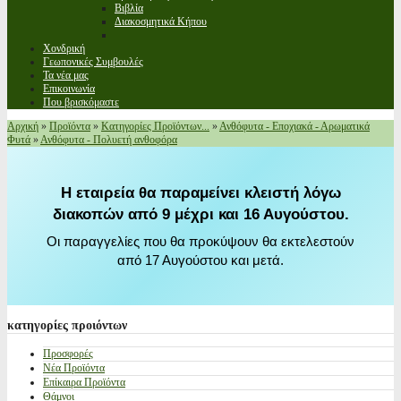
Βιβλία
Διακοσμητικά Κήπου
Χονδρική
Γεωπονικές Συμβουλές
Τα νέα μας
Επικοινωνία
Που βρισκόμαστε
Αρχική
»
Προϊόντα
»
Κατηγορίες Προϊόντων...
»
Ανθόφυτα - Εποχιακά - Αρωματικά
Φυτά
»
Ανθόφυτα - Πολυετή ανθοφόρα
Η εταιρεία θα παραμείνει κλειστή λόγω
διακοπών από 9 μέχρι και 16 Αυγούστου.
Οι παραγγελίες που θα προκύψουν θα εκτελεστούν
από 17 Αυγούστου και μετά.
κατηγορίες
προιόντων
Προσφορές
Νέα Προϊόντα
Επίκαιρα Προϊόντα
Θάμνοι