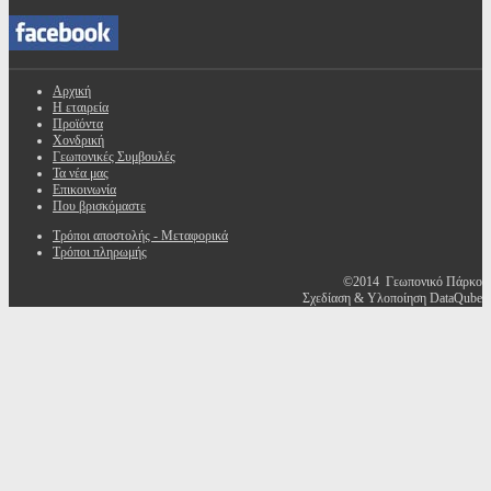
Αρχική
Η εταιρεία
Προϊόντα
Χονδρική
Γεωπονικές Συμβουλές
Τα νέα μας
Επικοινωνία
Που βρισκόμαστε
Τρόποι αποστολής - Μεταφορικά
Τρόποι πληρωμής
©2014 Γεωπονικό Πάρκο
Σχεδίαση & Υλοποίηση DataQube