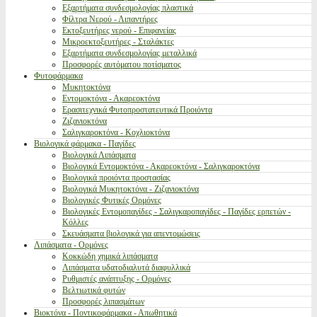
Εξαρτήματα συνδεσμολογίας πλαστικά
Φίλτρα Νερού - Λιπαντήρες
Εκτοξευτήρες νερού - Επιφανείας
Μικροεκτοξευτήρες - Σταλάκτες
Εξαρτήματα συνδεσμολογίας μεταλλικά
Προσφορές αυτόματου ποτίσματος
Φυτοφάρμακα
Μυκητοκτόνα
Εντομοκτόνα - Ακαρεοκτόνα
Ερασιτεχνικά Φυτοπροστατευτικά Προιόντα
Ζιζανιοκτόνα
Σαλιγκαροκτόνα - Κοχλιοκτόνα
Βιολογικά φάρμακα - Παγίδες
Βιολογικά Λιπάσματα
Βιολογικά Εντομοκτόνα - Ακαρεοκτόνα - Σαλιγκαροκτόνα
Βιολογικά προιόντα προστασίας
Βιολογικά Μυκητοκτόνα - Ζιζανιοκτόνα
Βιολογικές Φυτικές Ορμόνες
Βιολογικές Εντομοπαγίδες - Σαλιγκαροπαγίδες - Παγίδες ερπετών -
Κόλλες
Σκευάσματα βιολογικά για απεντομώσεις
Λιπάσματα - Ορμόνες
Κοκκώδη χημικά λιπάσματα
Λιπάσματα υδατοδιαλυτά διαφυλλικά
Ρυθμιστές ανάπτυξης - Ορμόνες
Βελτιωτικά φυτών
Προσφορές λιπασμάτων
Βιοκτόνα - Ποντικοφάρμακα - Απωθητικά