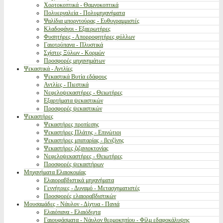
Χορτοκοπτικά - Θαμνοκοπτικά
Πολυεργαλεία - Πολυμηχανήματα
Ψαλίδια μπορντούρας - Ευθυγραμμιστές
Κλαδοφάγοι - Εξαερωτήρες
Φυσητήρες - Απορροφητήρες φύλλων
Γαιοτρύπανα - Πλυστικά
Σχίστες Ξύλων - Κορμών
Προσφορές μηχανημάτων
Ψεκαστικά - Αντλίες
Ψεκαστικά Βυτία εδάφους
Αντλίες - Πιεστικά
Νεφελοψεκαστήρες - Θειωτήρες
Εξαρτήματα ψεκαστικών
Προσφορές ψεκαστικών
Ψεκαστήρες
Ψεκαστήρες προπίεσης
Ψεκαστήρες Πλάτης - Επινώτιοι
Ψεκαστήρες μπαταρίας - βενζίνης
Ψεκαστήρες ζιζανιοκτονίας
Νεφελοψεκαστήρες - Θειωτήρες
Προσφορές ψεκαστήρων
Μηχανήματα Ελαιοκομίας
Ελαιοραβδιστικά μηχανήματα
Γεννήτριες - Δυναμό - Μετασχηματιστές
Προσφορές ελαιοραβδιστικών
Μουσαμάδες - Νάυλον - Δίχτυα - Πανιά
Ελαιόπανα - Ελαιόδιχτα
Γαιουφάσματα - Νάυλον θερμοκηπίου - Φίλμ εδαφοκάλυψης