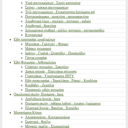
Υγρά απεντομώσεων - Σπρέυ καπνογόνα
Σκόνες - κόκκοι απεντομώσεων
Τζέλ απεντομώσεων - Ετοιμόχρηστα δολώματα gel
Ποντικοφάρμακα - μυοκτόνα - αρουραιοκτόνα
Απωθητικά ζώων - πουλιών - ποντικών - φιδιών
Απωθητικά - βιοκτόνα
Δολωματικοί σταθμοί - κόλλες ποντικών - ποντικοπαγίδες
Κτηνιατρικά
Είδη προστασίας εργαζομένων
Μποτάκια - Γαλότσες - Φόρμες
Μάσκες ψεκασμού
Ιμάντες - Γυαλιά - Ωτασπίδες - Προσωπίδες
Γάντια εργασίας
Είδη Φυτωρίου - Ανθοπωλείου
Γλάστρες φυτωρίου - Σακούλες
Δίσκοι σποράς - Παλετάκια φύτευσης
Γλαστράκια - Υποστρώματα JIFFY
Είδη συσκευασίας - Ταμπελάκια - Ράφιες - Κορδόνια
Κουβάδες - Ζεμπίλια
Προσφορές ειδών φυτωρίου
Οικολογικά σκεύη- Πυρίμαχα - Inox
Ανοξείδωτα δοχεία - Inox
Πυρίμαχα σκεύη - πιθάρια λαδιού - λεκάνες ζυμώματος
Πλαστικά δοχεία - Βαρέλια - Τενεκέδες
Μηχανήματα Κήπου
Αλυσσοπρίονα - Κονταροπρίονα
Σκαπτικά - Φρέζες
Μηχανές γκαζόν - Χλοοκοπτικά