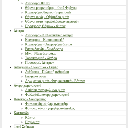
Ανθοφόροι θάμνοι
Θάμνοι μπορντούρας - Φυτά Φράχτες
Καρποφόροι θάμνοι - Superfoods
Θάμνοι σκιάς - Οξύφυλλα φυτά
Θάμνοι φυτά παραθαλάσσιων περιοχών
Προσφορές Θάμνων - Φυτών
Δέντρα
Ανθοφόρα - Καλλωπιστικά δέντρα
Κωνοφόρα - Κυπαρισσοειδή
Καρποφόρα - Οπωροφόρα δέντρα
Εσπεριδοειδή - Ξυνόδεντρα
Μίνι - Νάνα δεντράκια
Τροπικά φυτά - δένδρα
Προσφορές Δέντρων
Ανθόφυτα - Αρωματικά - Ετήσια
Ανθόφυτα - Πολυετή ανθοφόρα
Εποχιακά φυτά
Αρωματικά φυτά - Φαρμακευτικά - Βότανα
Αναρριχώμενα φυτά
Αειθαλή αναρριχώμενα φυτά
Φυλλοβόλα αναρριχώμενα φυτά
Φοίνικες - Χαμαίρωπες
Φοινικοειδή υψηλής ανάπτυξης
Φοίνικες νάνοι - χαμηλής ανάπτυξης
Κακτοειδή
Κάκτοι
Παχύφυτα
Φυτά Σχήματα