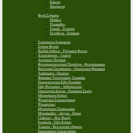
Κάκτοι
Παχύφυτα
Φυτά Σχήματα
Μπάλες
Πυραμίδες
Σπιράλ - Στριφτά
Ελεύθερα - Τοπιάρια
Σπορόφυτα Λαχανικών
Σπόροι Φυτών
Βολβοί Ανθεων - Ριζώματα Φυτών
Χλοοτάπητας - Γκαζόν
Αυτόματο Πότισμα
Φυτοπροστατευτικά Προϊόντα - Φυτοφάρμακα
Βιολογικά Σκευάσματα - Οικολογικά Φάρμακα
Λιπάσματα - Ορμόνες
Φάρμακα Υγειονομικής Σημασίας
Προστατευτικά Είδη Εργασίας
Είδη Φυτωρίου - Ανθοπωλείου
Οικολογικά Δοχεία - Πυρίμαχα Σκεύη
Μηχανήματα Κήπου
Ψεκαστικά Συγκροτήματα
Ψεκαστήρες
Μηχανήματα Ελαιοκομίας
Μουσαμάδες - Δίχτυα - Πανιά
Γλάστρες - Φερ Φορζέ
Εργαλεία - Είδη Κήπου
Χώματα - Βελτιωτικά εδάφους
Εμποτισμένη ξυλεία κήπου