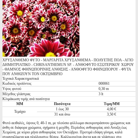
ΧΡΥΣΑΝΘΕΜΟ ΦΥΤΟ - ΜΑΡΓΑΡΙΤΑ ΧΡΥΣΑΝΘΕΜΑ - ΠΟΛΥΕΤΗΣ ΠΟΑ - ΑΓΙΟ
ΔΗΜΗΤΡΙΑΤΙΚΟ - CHRISANTHEMUN SP. - ΑΝΘΟΦΥΤΟ ΕΞΩΤΕΡΙΚΟΥ ΧΩΡΟΥ
- ΘΑΜΝΟΣ ΦΘΙΝΩΠΟΡΙΝΗΣ ΑΝΘΙΣΗΣ - ΑΝΘΟΦΥΤΟ ΦΘΙΝΩΠΟΡΟΥ - ΦΥΤΑ
ΠΟΥ ΑΝΘΙΖΟΥΝ ΤΟΝ ΟΚΤΩΜΒΡΙΟ
Τεχνικά Χαρακτηριστικά
Κωδικός προϊόντος
000061
Υψος φυτού
0,30 m
Μέγεθος γλάστρας
3 lt
Κλιμάκωση τιμής ανά ποσότητα
ΜΜ
Ποσότητα
Τιμη/ΜΜ
1 έως 30
4,00 €
Τεμάχιο
31 και άνω
3,50 €
Φυτό αειθαλές, ύψους 0, 40-1 m, με πλούσιο φύλλωμα σκουροπράσινου χρώματος και
άνθη σε διάφορα χρώματα, σχήματα ή μεγέθη. Περίοδος ανθοφορίας από Ανοιξη έως
Χειμώνα, με κύριο μήνα ανθοφορίας τον Οκτώβριο. Προτιμά εδάφη γόνιμα, καλά
στραγγιζόμενα και ηλιόλουστες θέσεις. Καλλιεργείται άνετα και σε γλάστρες στο