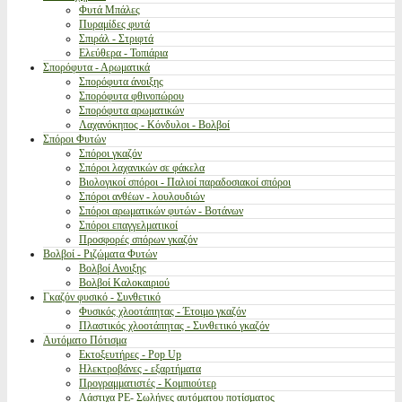
Φυτά Μπάλες
Πυραμίδες φυτά
Σπιράλ - Στριφτά
Ελεύθερα - Τοπιάρια
Σπορόφυτα - Αρωματικά
Σπορόφυτα άνοιξης
Σπορόφυτα φθινοπώρου
Σπορόφυτα αρωματικών
Λαχανόκηπος - Κόνδυλοι - Βολβοί
Σπόροι Φυτών
Σπόροι γκαζόν
Σπόροι λαχανικών σε φάκελα
Βιολογικοί σπόροι - Παλιοί παραδοσιακοί σπόροι
Σπόροι ανθέων - λουλουδιών
Σπόροι αρωματικών φυτών - Βοτάνων
Σπόροι επαγγελματικοί
Προσφορές σπόρων γκαζόν
Βολβοί - Ριζώματα Φυτών
Βολβοί Ανοιξης
Βολβοί Καλοκαιριού
Γκαζόν φυσικό - Συνθετικό
Φυσικός χλοοτάπητας - Έτοιμο γκαζόν
Πλαστικός χλοοτάπητας - Συνθετικό γκαζόν
Αυτόματο Πότισμα
Εκτοξευτήρες - Pop Up
Ηλεκτροβάνες - εξαρτήματα
Προγραμματιστές - Κομπιούτερ
Λάστιχα PE- Σωλήνες αυτόματου ποτίσματος