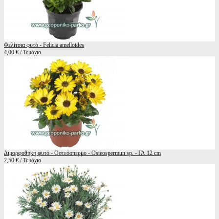
Φελίτσια φυτό - Felicia amelloides
4,00 € / Τεμάχιο
Διμορφοθήκη φυτό - Οστεόσπερμο - Osteospermun sp. - ΓΛ 12 cm
2,50 € / Τεμάχιο