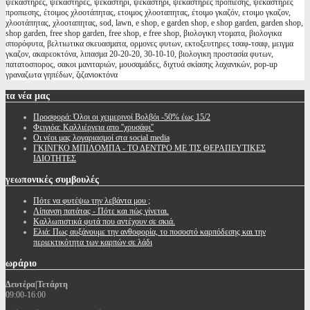
ψεκαστήρες, ψεκαστηρες, ψεκαστήρι, ψεκαστηρι, ψεκαστήρες προπίεσης, ψεκαστηρες
προπιεσης, έτοιμος χλοοτάπητας, ετοιμος χλοοταπητας, έτοιμο γκαζόν, ετοιμο γκαζον,
χλοοτάπητας, χλοοταπητας, sod, lawn, e shop, e garden shop, e shop garden, garden shop,
shop garden, free shop garden, free shop, e free shop, βιολογικη ντοματα, βιολογικα
σπορόφυτα, βελτιωτικα σκευασματα, ορμονες φυτων, εκτοξευτηρες τσαφ-τσαφ, μειγμα
γκαζον, ακαρεοκτόνα, λιπασμα 20-20-20, 30-10-10, βιολογικη προστασία φυτων,
πατατοσπορος, σακοι μανιταριών, μουσαμάδες, διχτυά σκίασης λαχανικών, pop-up
γραναζωτα γηπέδων, ζιζανιοκτόνα
τα
νέα μας
Προσφορά: Όλοι οι χειμερινοί Βολβόι -50% έως 15/2
Φειγιόα: Καλλιέργεια απο ''χρυσάφι''
Oι νέοι μας λογαριασμοί στα social media
ΓΚΙΝΓΚΟ ΜΠΙΛΟΜΠΑ - ΤΟ ΔΕΝΤΡΟ ΜΕ ΤΙΣ ΘΕΡΑΠΕΥΤΙΚΕΣ
ΙΔΙΟΤΗΤΕΣ
γεωπονικές
συμβουλές
Πότε να φυτέψω την λεβάντα μου ;
Λίπανση πατάτας - Πότε και πώς γίνεται.
Καλλωπιστικά φυτά που αντέχουν σε σκιά.
Ελιά: Πως αυξάνουμε την ανθοφορία, το ποσοστό καρπόδεσης και την
περιεκτικότητα των καρπών σε λάδι
ωράριο
Δευτέρα|Τετάρτη
09:00-16:00