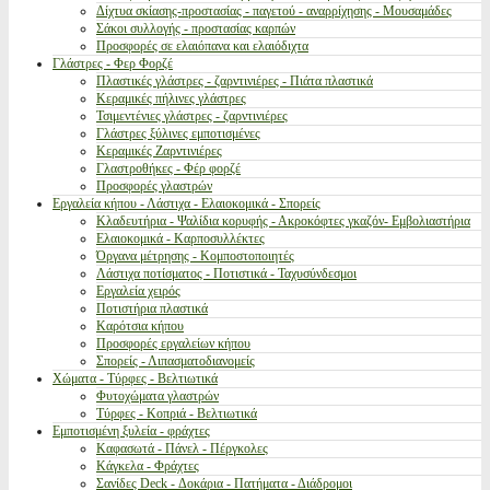
Δίχτυα σκίασης-προστασίας - παγετού - αναρρίχησης - Μουσαμάδες
Σάκοι συλλογής - προστασίας καρπών
Προσφορές σε ελαιόπανα και ελαιόδιχτα
Γλάστρες - Φερ Φορζέ
Πλαστικές γλάστρες - ζαρντινιέρες - Πιάτα πλαστικά
Κεραμικές πήλινες γλάστρες
Τσιμεντένιες γλάστρες - ζαρντινιέρες
Γλάστρες ξύλινες εμποτισμένες
Κεραμικές Ζαρντινιέρες
Γλαστροθήκες - Φέρ φορζέ
Προσφορές γλαστρών
Εργαλεία κήπου - Λάστιχα - Ελαιοκομικά - Σπορείς
Κλαδευτήρια - Ψαλίδια κορυφής - Ακροκόφτες γκαζόν- Εμβολιαστήρια
Ελαιοκομικά - Καρποσυλλέκτες
Όργανα μέτρησης - Κομποστοποιητές
Λάστιχα ποτίσματος - Ποτιστικά - Ταχυσύνδεσμοι
Εργαλεία χειρός
Ποτιστήρια πλαστικά
Καρότσια κήπου
Προσφορές εργαλείων κήπου
Σπορείς - Λιπασματοδιανομείς
Χώματα - Τύρφες - Βελτιωτικά
Φυτοχώματα γλαστρών
Τύρφες - Κοπριά - Βελτιωτικά
Εμποτισμένη ξυλεία - φράχτες
Καφασωτά - Πάνελ - Πέργκολες
Κάγκελα - Φράχτες
Σανίδες Deck - Δοκάρια - Πατήματα - Διάδρομοι