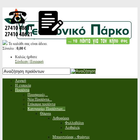
Το καλάθι σας είναι άδειο.
Σύνολο :
0,00 €
Καλώς ήρθατε
Σύνδεση | Εγγραφή
Αρχική
Η εταιρεία
Προϊόντα
Προσφορές...
Νέα Προϊόντα...
Επίκαιρα προϊόντα
Κατηγορίες Προϊόντων...
Θάμνοι
Ανθοφόροι
Φυλλοβόλοι
Αειθαλείς
Μπορντούρας - Φράχτες