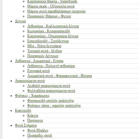
Καρποφόροι θάμνοι - Superfoods
Θάμνοι σκιάς - Οξύφυλλα φυτά
Θάμνοι φυτά παραθαλάσσιων περιοχών
Προσφορές Θάμνων - Φυτών
Δέντρα
Ανθοφόρα - Καλλωπιστικά δέντρα
Κωνοφόρα - Κυπαρισσοειδή
Καρποφόρα - Οπωροφόρα δέντρα
Εσπεριδοειδή - Ξυνόδεντρα
Μίνι - Νάνα δεντράκια
Τροπικά φυτά - δένδρα
Προσφορές Δέντρων
Ανθόφυτα - Αρωματικά - Ετήσια
Ανθόφυτα - Πολυετή ανθοφόρα
Εποχιακά φυτά
Αρωματικά φυτά - Φαρμακευτικά - Βότανα
Αναρριχώμενα φυτά
Αειθαλή αναρριχώμενα φυτά
Φυλλοβόλα αναρριχώμενα φυτά
Φοίνικες - Χαμαίρωπες
Φοινικοειδή υψηλής ανάπτυξης
Φοίνικες νάνοι - χαμηλής ανάπτυξης
Κακτοειδή
Κάκτοι
Παχύφυτα
Φυτά Σχήματα
Φυτά Μπάλες
Πυραμίδες φυτά