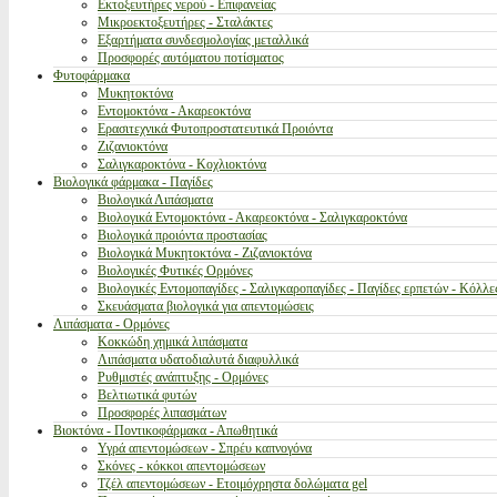
Εκτοξευτήρες νερού - Επιφανείας
Μικροεκτοξευτήρες - Σταλάκτες
Εξαρτήματα συνδεσμολογίας μεταλλικά
Προσφορές αυτόματου ποτίσματος
Φυτοφάρμακα
Μυκητοκτόνα
Εντομοκτόνα - Ακαρεοκτόνα
Ερασιτεχνικά Φυτοπροστατευτικά Προιόντα
Ζιζανιοκτόνα
Σαλιγκαροκτόνα - Κοχλιοκτόνα
Βιολογικά φάρμακα - Παγίδες
Βιολογικά Λιπάσματα
Βιολογικά Εντομοκτόνα - Ακαρεοκτόνα - Σαλιγκαροκτόνα
Βιολογικά προιόντα προστασίας
Βιολογικά Μυκητοκτόνα - Ζιζανιοκτόνα
Βιολογικές Φυτικές Ορμόνες
Βιολογικές Εντομοπαγίδες - Σαλιγκαροπαγίδες - Παγίδες ερπετών - Κόλλε
Σκευάσματα βιολογικά για απεντομώσεις
Λιπάσματα - Ορμόνες
Κοκκώδη χημικά λιπάσματα
Λιπάσματα υδατοδιαλυτά διαφυλλικά
Ρυθμιστές ανάπτυξης - Ορμόνες
Βελτιωτικά φυτών
Προσφορές λιπασμάτων
Βιοκτόνα - Ποντικοφάρμακα - Απωθητικά
Υγρά απεντομώσεων - Σπρέυ καπνογόνα
Σκόνες - κόκκοι απεντομώσεων
Τζέλ απεντομώσεων - Ετοιμόχρηστα δολώματα gel