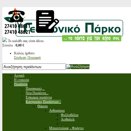
Το καλάθι σας είναι άδειο.
Σύνολο :
0,00 €
Καλώς ήρθατε
Σύνδεση | Εγγραφή
Αρχική
Η εταιρεία
Προϊόντα
Προσφορές...
Νέα Προϊόντα...
Επίκαιρα προϊόντα
Κατηγορίες Προϊόντων...
Θάμνοι
Ανθοφόροι
Φυλλοβόλοι
Αειθαλείς
Μπορντούρας - Φράχτες