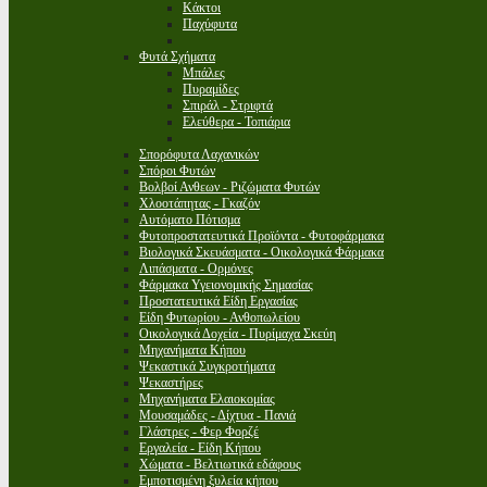
Κάκτοι
Παχύφυτα
Φυτά Σχήματα
Μπάλες
Πυραμίδες
Σπιράλ - Στριφτά
Ελεύθερα - Τοπιάρια
Σπορόφυτα Λαχανικών
Σπόροι Φυτών
Βολβοί Ανθεων - Ριζώματα Φυτών
Χλοοτάπητας - Γκαζόν
Αυτόματο Πότισμα
Φυτοπροστατευτικά Προϊόντα - Φυτοφάρμακα
Βιολογικά Σκευάσματα - Οικολογικά Φάρμακα
Λιπάσματα - Ορμόνες
Φάρμακα Υγειονομικής Σημασίας
Προστατευτικά Είδη Εργασίας
Είδη Φυτωρίου - Ανθοπωλείου
Οικολογικά Δοχεία - Πυρίμαχα Σκεύη
Μηχανήματα Κήπου
Ψεκαστικά Συγκροτήματα
Ψεκαστήρες
Μηχανήματα Ελαιοκομίας
Μουσαμάδες - Δίχτυα - Πανιά
Γλάστρες - Φερ Φορζέ
Εργαλεία - Είδη Κήπου
Χώματα - Βελτιωτικά εδάφους
Εμποτισμένη ξυλεία κήπου