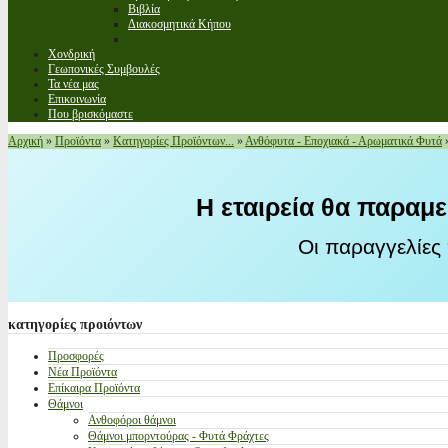
Βιβλία
Διακοσμητικά Κήπου
Χονδρική
Γεωπονικές Συμβουλές
Τα νέα μας
Επικοινωνία
Που βρισκόμαστε
Αρχική
»
Προϊόντα
»
Κατηγορίες Προϊόντων...
»
Ανθόφυτα - Εποχιακά - Αρωματικά Φυτά
Η εταιρεία θα παραμε
Οι παραγγελίες
κατηγορίες
προιόντων
Προσφορές
Νέα Προϊόντα
Επίκαιρα Προϊόντα
Θάμνοι
Ανθοφόροι θάμνοι
Θάμνοι μπορντούρας - Φυτά Φράχτες