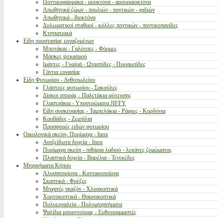
Ποντικοφάρμακα - μυοκτόνα - αρουραιοκτόνα
Απωθητικά ζώων - πουλιών - ποντικών - φιδιών
Απωθητικά - βιοκτόνα
Δολωματικοί σταθμοί - κόλλες ποντικών - ποντικοπαγίδες
Κτηνιατρικά
Είδη προστασίας εργαζομένων
Μποτάκια - Γαλότσες - Φόρμες
Μάσκες ψεκασμού
Ιμάντες - Γυαλιά - Ωτασπίδες - Προσωπίδες
Γάντια εργασίας
Είδη Φυτωρίου - Ανθοπωλείου
Γλάστρες φυτωρίου - Σακούλες
Δίσκοι σποράς - Παλετάκια φύτευσης
Γλαστράκια - Υποστρώματα JIFFY
Είδη συσκευασίας - Ταμπελάκια - Ράφιες - Κορδόνια
Κουβάδες - Ζεμπίλια
Προσφορές ειδών φυτωρίου
Οικολογικά σκεύη- Πυρίμαχα - Inox
Ανοξείδωτα δοχεία - Inox
Πυρίμαχα σκεύη - πιθάρια λαδιού - λεκάνες ζυμώματος
Πλαστικά δοχεία - Βαρέλια - Τενεκέδες
Μηχανήματα Κήπου
Αλυσσοπρίονα - Κονταροπρίονα
Σκαπτικά - Φρέζες
Μηχανές γκαζόν - Χλοοκοπτικά
Χορτοκοπτικά - Θαμνοκοπτικά
Πολυεργαλεία - Πολυμηχανήματα
Ψαλίδια μπορντούρας - Ευθυγραμμιστές