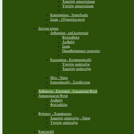
Χαμηλής μπορντούρας
Υψηλής μπορντούρας
Καρποφόροι - Superfoods
Σκιάς - Οξύφυλλα φυτά
Δέντρα κήπου
Ανθοφόρα - καλλωπιστικά
Φυλλοβόλα
Αειθαλή
Σκιάς
Παραθαλάσσιων περιοχών
Κωνοφόρα - Κυπαρισσοειδή
Υψηλής ανάπτυξης
Χαμηλής ανάπτυξης
Μίνι - Νάνα
Εσπεριδοειδή - Ξυνόδεντρα
Ανθόφυτα - Εποχιακά - Αρωματικά Φυτά
Αναρριχώμενα Φυτά
Αειθαλή
Φυλλοβόλα
Φοίνικες - Χαμαίρωπες
Χαμηλής ανάπτυξης - Νάνα
Υψηλής ανάπτυξης
Κακτοειδή