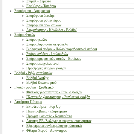
Σπιράλ - Στριφτά
Ελεύθερα - Τοπιάρια
Σπορόφυτα - Αρωματικά
Σπορόφυτα άνοιξης
Σπορόφυτα φθινοπώρου
Σπορόφυτα αρωματικών
Λαχανόκηπος - Κόνδυλοι - Βολβοί
Σπόροι Φυτών
Σπόροι γκαζόν
Σπόροι λαχανικών σε φάκελα
Βιολογικοί σπόροι - Παλιοί παραδοσιακοί σπόροι
Σπόροι ανθέων - λουλουδιών
Σπόροι αρωματικών φυτών - Βοτάνων
Σπόροι επαγγελματικοί
Προσφορές σπόρων γκαζόν
Βολβοί - Ριζώματα Φυτών
Βολβοί Ανοιξης
Βολβοί Καλοκαιριού
Γκαζόν φυσικό - Συνθετικό
Φυσικός χλοοτάπητας - Έτοιμο γκαζόν
Πλαστικός χλοοτάπητας - Συνθετικό γκαζόν
Αυτόματο Πότισμα
Εκτοξευτήρες - Pop Up
Ηλεκτροβάνες - εξαρτήματα
Προγραμματιστές - Κομπιούτερ
Λάστιχα PE- Σωλήνες αυτόματου ποτίσματος
Εξαρτήματα συνδεσμολογίας πλαστικά
Φίλτρα Νερού - Λιπαντήρες