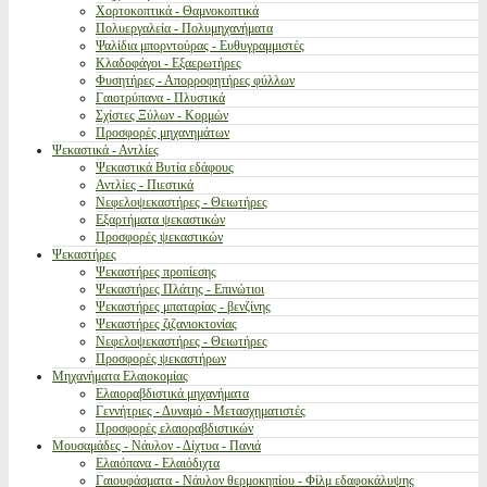
Χορτοκοπτικά - Θαμνοκοπτικά
Πολυεργαλεία - Πολυμηχανήματα
Ψαλίδια μπορντούρας - Ευθυγραμμιστές
Κλαδοφάγοι - Εξαερωτήρες
Φυσητήρες - Απορροφητήρες φύλλων
Γαιοτρύπανα - Πλυστικά
Σχίστες Ξύλων - Κορμών
Προσφορές μηχανημάτων
Ψεκαστικά - Αντλίες
Ψεκαστικά Βυτία εδάφους
Αντλίες - Πιεστικά
Νεφελοψεκαστήρες - Θειωτήρες
Εξαρτήματα ψεκαστικών
Προσφορές ψεκαστικών
Ψεκαστήρες
Ψεκαστήρες προπίεσης
Ψεκαστήρες Πλάτης - Επινώτιοι
Ψεκαστήρες μπαταρίας - βενζίνης
Ψεκαστήρες ζιζανιοκτονίας
Νεφελοψεκαστήρες - Θειωτήρες
Προσφορές ψεκαστήρων
Μηχανήματα Ελαιοκομίας
Ελαιοραβδιστικά μηχανήματα
Γεννήτριες - Δυναμό - Μετασχηματιστές
Προσφορές ελαιοραβδιστικών
Μουσαμάδες - Νάυλον - Δίχτυα - Πανιά
Ελαιόπανα - Ελαιόδιχτα
Γαιουφάσματα - Νάυλον θερμοκηπίου - Φίλμ εδαφοκάλυψης