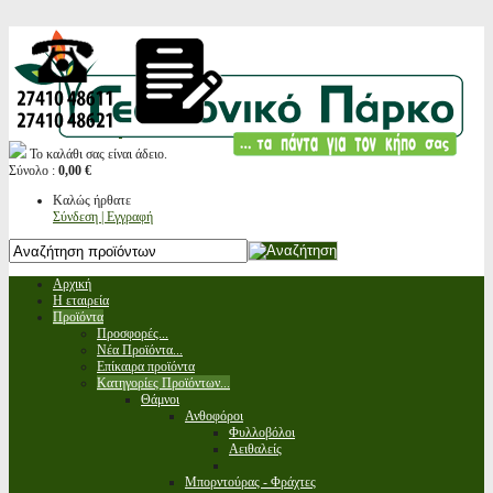
Το καλάθι σας είναι άδειο.
Σύνολο :
0,00 €
Καλώς ήρθατε
Σύνδεση | Εγγραφή
Αρχική
Η εταιρεία
Προϊόντα
Προσφορές...
Νέα Προϊόντα...
Επίκαιρα προϊόντα
Κατηγορίες Προϊόντων...
Θάμνοι
Ανθοφόροι
Φυλλοβόλοι
Αειθαλείς
Μπορντούρας - Φράχτες