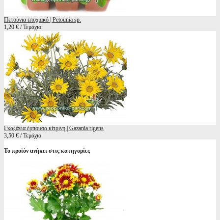
Πετούνια εποχιακό | Petounia sp.
1,20 € / Τεμάχιο
Γκαζάνια έρπουσα κίτρινη | Gazania rigens
3,50 € / Τεμάχιο
Το προϊόν ανήκει στις κατηγορίες