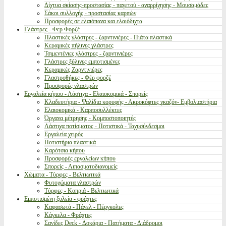
Δίχτυα σκίασης-προστασίας - παγετού - αναρρίχησης - Μουσαμάδες
Σάκοι συλλογής - προστασίας καρπών
Προσφορές σε ελαιόπανα και ελαιόδιχτα
Γλάστρες - Φερ Φορζέ
Πλαστικές γλάστρες - ζαρντινιέρες - Πιάτα πλαστικά
Κεραμικές πήλινες γλάστρες
Τσιμεντένιες γλάστρες - ζαρντινιέρες
Γλάστρες ξύλινες εμποτισμένες
Κεραμικές Ζαρντινιέρες
Γλαστροθήκες - Φέρ φορζέ
Προσφορές γλαστρών
Εργαλεία κήπου - Λάστιχα - Ελαιοκομικά - Σπορείς
Κλαδευτήρια - Ψαλίδια κορυφής - Ακροκόφτες γκαζόν- Εμβολιαστήρια
Ελαιοκομικά - Καρποσυλλέκτες
Όργανα μέτρησης - Κομποστοποιητές
Λάστιχα ποτίσματος - Ποτιστικά - Ταχυσύνδεσμοι
Εργαλεία χειρός
Ποτιστήρια πλαστικά
Καρότσια κήπου
Προσφορές εργαλείων κήπου
Σπορείς - Λιπασματοδιανομείς
Χώματα - Τύρφες - Βελτιωτικά
Φυτοχώματα γλαστρών
Τύρφες - Κοπριά - Βελτιωτικά
Εμποτισμένη ξυλεία - φράχτες
Καφασωτά - Πάνελ - Πέργκολες
Κάγκελα - Φράχτες
Σανίδες Deck - Δοκάρια - Πατήματα - Διάδρομοι