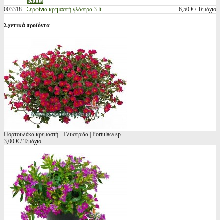
petunia
003318
Σερφίνια κρεμαστή γλάστρα 3 lt
6,50 € / Τεμάχιο
Σχετικά προϊόντα
Πορτουλάκα κρεμαστή - Γλυστρίδα | Portulaca sp.
3,00 € / Τεμάχιο