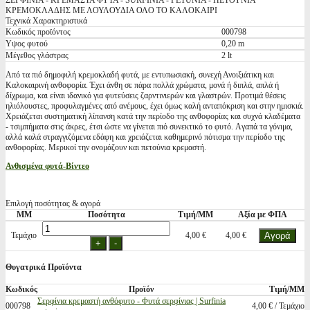
ΣΕΡΦΙΝΙΑ - ΚΡΕΜΑΣΤΑ ΦΥΤΑ - SURFINIA - PETUNIA - ΠΕΤΟΥΝΙΑ
ΚΡΕΜΟΚΛΑΔΗΣ ΜΕ ΛΟΥΛΟΥΔΙΑ ΟΛΟ ΤΟ ΚΑΛΟΚΑΙΡΙ
Τεχνικά Χαρακτηριστικά
Κωδικός προϊόντος
000798
Υψος φυτού
0,20 m
Μέγεθος γλάστρας
2 lt
Από τα πιό δημοφιλή κρεμοκλαδή φυτά, με εντυπωσιακή, συνεχή Ανοιξιάτικη και
Καλοκαιρινή ανθοφορία. Έχει άνθη σε πάρα πολλά χρώματα, μονά ή διπλά, απλά ή
δίχρωμα, και είναι ιδανικό για φυτεύσεις ζαρντινιερών και γλαστρών. Προτιμά θέσεις
ηλιόλουστες, προφυλαγμένες από ανέμους, έχει όμως καλή ανταπόκριση και στην ημισκιά.
Χρειάζεται συστηματική λίπανση κατά την περίοδο της ανθοφορίας και συχνά κλαδέματα
- τσιμπήματα στις άκρες, έτσι ώστε να γίνεται πιό συνεκτικό το φυτό. Aγαπά τα γόνιμα,
αλλά καλά στραγγιζόμενα εδάφη και χρειάζεται καθημερινό πότισμα την περίοδο της
ανθοφορίας. Μερικοί την ονομάζουν και πετούνια κρεμαστή.
Ανθισμένα φυτά-Βίντεο
Επιλογή ποσότητας & αγορά
ΜΜ
Ποσότητα
Τιμή/ΜΜ
Αξία με ΦΠΑ
Τεμάχιο
4,00 €
4,00 €
Θυγατρικά Προϊόντα
Κωδικός
Προϊόν
Τιμή/ΜΜ
Σερφίνια κρεμαστή ανθόφυτο - Φυτά σερφίνιας | Surfinia
000798
4,00 € / Τεμάχιο