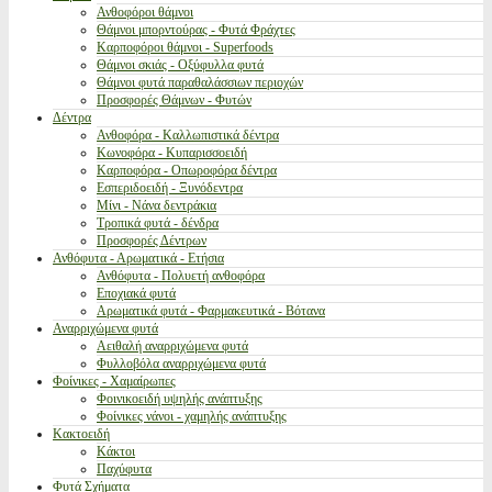
Ανθοφόροι θάμνοι
Θάμνοι μπορντούρας - Φυτά Φράχτες
Καρποφόροι θάμνοι - Superfoods
Θάμνοι σκιάς - Οξύφυλλα φυτά
Θάμνοι φυτά παραθαλάσσιων περιοχών
Προσφορές Θάμνων - Φυτών
Δέντρα
Ανθοφόρα - Καλλωπιστικά δέντρα
Κωνοφόρα - Κυπαρισσοειδή
Καρποφόρα - Οπωροφόρα δέντρα
Εσπεριδοειδή - Ξυνόδεντρα
Μίνι - Νάνα δεντράκια
Τροπικά φυτά - δένδρα
Προσφορές Δέντρων
Ανθόφυτα - Αρωματικά - Ετήσια
Ανθόφυτα - Πολυετή ανθοφόρα
Εποχιακά φυτά
Αρωματικά φυτά - Φαρμακευτικά - Βότανα
Αναρριχώμενα φυτά
Αειθαλή αναρριχώμενα φυτά
Φυλλοβόλα αναρριχώμενα φυτά
Φοίνικες - Χαμαίρωπες
Φοινικοειδή υψηλής ανάπτυξης
Φοίνικες νάνοι - χαμηλής ανάπτυξης
Κακτοειδή
Κάκτοι
Παχύφυτα
Φυτά Σχήματα