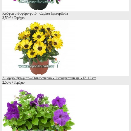
Κούφεα ανθοφόρο φυτό - Cuphea hyssopifolia
3,50 € / Τεμάχιο
Διμορφοθήκη φυτό - Οστεόσπερμο - Osteospermun sp. - ΓΛ 12 cm
2,50 € / Τεμάχιο