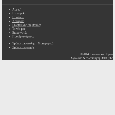
Αρχική
Η εταιρεία
Προϊόντα
Χονδρική
Γεωπονικές Συμβουλές
Τα νέα μας
Επικοινωνία
Που βρισκόμαστε
Τρόποι αποστολής - Μεταφορικά
Τρόποι πληρωμής
©2014 Γεωπονικό Πάρκο
Σχεδίαση & Υλοποίηση DataQube