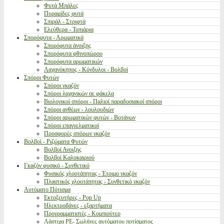
Φυτά Μπάλες
Πυραμίδες φυτά
Σπιράλ - Στριφτά
Ελεύθερα - Τοπιάρια
Σπορόφυτα - Αρωματικά
Σπορόφυτα άνοιξης
Σπορόφυτα φθινοπώρου
Σπορόφυτα αρωματικών
Λαχανόκηπος - Κόνδυλοι - Βολβοί
Σπόροι Φυτών
Σπόροι γκαζόν
Σπόροι λαχανικών σε φάκελα
Βιολογικοί σπόροι - Παλιοί παραδοσιακοί σπόροι
Σπόροι ανθέων - λουλουδιών
Σπόροι αρωματικών φυτών - Βοτάνων
Σπόροι επαγγελματικοί
Προσφορές σπόρων γκαζόν
Βολβοί - Ριζώματα Φυτών
Βολβοί Ανοιξης
Βολβοί Καλοκαιριού
Γκαζόν φυσικό - Συνθετικό
Φυσικός χλοοτάπητας - Έτοιμο γκαζόν
Πλαστικός χλοοτάπητας - Συνθετικό γκαζόν
Αυτόματο Πότισμα
Εκτοξευτήρες - Pop Up
Ηλεκτροβάνες - εξαρτήματα
Προγραμματιστές - Κομπιούτερ
Λάστιχα PE- Σωλήνες αυτόματου ποτίσματος