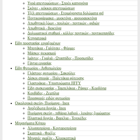
Υγρά απεντομώσεων - Σπρέυ καπνογόνα
Σκόνες - κόκκοι απεντομώσεων
Τζέλ απεντομώσεων - Ετοιμόχρηστα δολώματα gel
Ποντικοφάρμακα - μυοκτόνα - αρουραιοκτόνα
Απωθητικά ζώων - πουλιών - ποντικών - φιδιών
Απωθητικά - βιοκτόνα
Δολωματικοί σταθμοί - κόλλες ποντικών - ποντικοπαγίδες
Κτηνιατρικά
Είδη προστασίας εργαζομένων
Μποτάκια - Γαλότσες - Φόρμες
Μάσκες ψεκασμού
Ιμάντες - Γυαλιά - Ωτασπίδες - Προσωπίδες
Γάντια εργασίας
Είδη Φυτωρίου - Ανθοπωλείου
Γλάστρες φυτωρίου - Σακούλες
Δίσκοι σποράς - Παλετάκια φύτευσης
Γλαστράκια - Υποστρώματα JIFFY
Είδη συσκευασίας - Ταμπελάκια - Ράφιες - Κορδόνια
Κουβάδες - Ζεμπίλια
Προσφορές ειδών φυτωρίου
Οικολογικά σκεύη- Πυρίμαχα - Inox
Ανοξείδωτα δοχεία - Inox
Πυρίμαχα σκεύη - πιθάρια λαδιού - λεκάνες ζυμώματος
Πλαστικά δοχεία - Βαρέλια - Τενεκέδες
Μηχανήματα Κήπου
Αλυσσοπρίονα - Κονταροπρίονα
Σκαπτικά - Φρέζες
Μηχανές γκαζόν - Χλοοκοπτικά