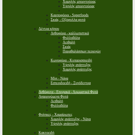
Χαμηλής μπορντούρας
Υψηλής μπορντούρας
Καρποφόροι - Superfoods
Σκιάς - Οξύφυλλα φυτά
Δέντρα κήπου
Ανθοφόρα - καλλωπιστικά
Φυλλοβόλα
Αειθαλή
Σκιάς
Παραθαλάσσιων περιοχών
Κωνοφόρα - Κυπαρισσοειδή
Υψηλής ανάπτυξης
Χαμηλής ανάπτυξης
Μίνι - Νάνα
Εσπεριδοειδή - Ξυνόδεντρα
Ανθόφυτα - Εποχιακά - Αρωματικά Φυτά
Αναρριχώμενα Φυτά
Αειθαλή
Φυλλοβόλα
Φοίνικες - Χαμαίρωπες
Χαμηλής ανάπτυξης - Νάνα
Υψηλής ανάπτυξης
Κακτοειδή