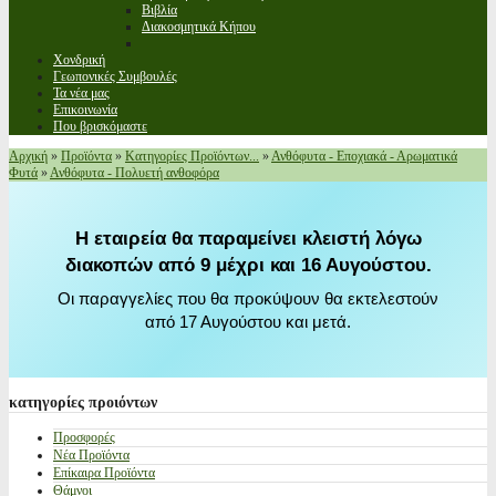
Βιβλία
Διακοσμητικά Κήπου
Χονδρική
Γεωπονικές Συμβουλές
Τα νέα μας
Επικοινωνία
Που βρισκόμαστε
Αρχική
»
Προϊόντα
»
Κατηγορίες Προϊόντων...
»
Ανθόφυτα - Εποχιακά - Αρωματικά
Φυτά
»
Ανθόφυτα - Πολυετή ανθοφόρα
Η εταιρεία θα παραμείνει κλειστή λόγω
διακοπών από 9 μέχρι και 16 Αυγούστου.
Οι παραγγελίες που θα προκύψουν θα εκτελεστούν
από 17 Αυγούστου και μετά.
κατηγορίες
προιόντων
Προσφορές
Νέα Προϊόντα
Επίκαιρα Προϊόντα
Θάμνοι