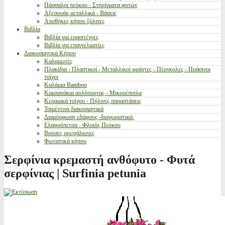
Πάσσαλοι πεύκου - Στηρίγματα φυτών
Αξεσουάρ μεταλλικά - Βάσεις
Αποθήκες κήπου ξύλινες
Βιβλία
Βιβλία για ερασιτέχνες
Βιβλία για επαγγελματίες
Διακοσμητικά Κήπου
Καλαμωτές
Πλακίδια - Πλαστικοί - Μεταλλικοί φράχτες - Πέργκολες - Πράσινοι
τοίχοι
Καλάμια Bamboo
Καμπανάκια αυλόπορτας - Μικροέπιπλα
Κεραμικά τοίχου - Πήλινες παραστάσεις
Τσιμέντινα διακοσμητικά
Διαμόρφωση εδάφους -διαχωριστικά.
Ελαφρόπετρα - Φλοιός Πεύκου
Βρύσες ορειχάλκινες
Φωτιστικά κήπου
Σερφίνια κρεμαστή ανθόφυτο - Φυτά
σερφίνιας | Surfinia petunia