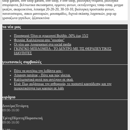
shop garden, free shop garden, free shop, e free shop, βιολογικη ντοματα, βιολογικα
σπορόφυτα, βελτιωτικα σκευασματα, ορμονες φυτων, εκτοξευτηρες τσαφ-τσαφ, μειγμα
γκαζον, ακαρεοκτόνα, λιπασμα 20-20-20, 30-10-10, βιολογικη προστασία φυτων,
πατατοσπορος, σακοι μανιταριών, μουσαμάδες, διχτυά σκίασης λαχανικών, pop-up
γραναζωτα γηπέδων, ζιζανιοκτόνα
τα
νέα μας
Προσφορά: Όλοι οι χειμερινοί Βολβόι -50% έως 15/2
Φειγιόα: Καλλιέργεια απο ''χρυσάφι''
Oι νέοι μας λογαριασμοί στα social media
ΓΚΙΝΓΚΟ ΜΠΙΛΟΜΠΑ - ΤΟ ΔΕΝΤΡΟ ΜΕ ΤΙΣ ΘΕΡΑΠΕΥΤΙΚΕΣ
ΙΔΙΟΤΗΤΕΣ
γεωπονικές
συμβουλές
Πότε να φυτέψω την λεβάντα μου ;
Λίπανση πατάτας - Πότε και πώς γίνεται.
Καλλωπιστικά φυτά που αντέχουν σε σκιά.
Ελιά: Πως αυξάνουμε την ανθοφορία, το ποσοστό καρπόδεσης και την
περιεκτικότητα των καρπών σε λάδι
ωράριο
Δευτέρα|Τετάρτη
09:00-16:00
Τρίτη|Πέμπτη|Παρασκευή
09:00-16:00