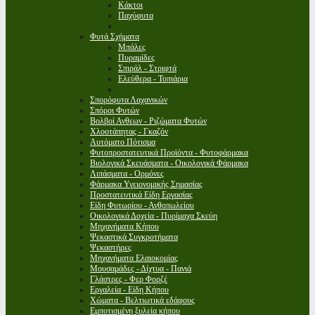
Κάκτοι
Παχύφυτα
Φυτά Σχήματα
Μπάλες
Πυραμίδες
Σπιράλ - Στριφτά
Ελεύθερα - Τοπιάρια
Σπορόφυτα Λαχανικών
Σπόροι Φυτών
Βολβοί Ανθεων - Ριζώματα Φυτών
Χλοοτάπητας - Γκαζόν
Αυτόματο Πότισμα
Φυτοπροστατευτικά Προϊόντα - Φυτοφάρμακα
Βιολογικά Σκευάσματα - Οικολογικά Φάρμακα
Λιπάσματα - Ορμόνες
Φάρμακα Υγειονομικής Σημασίας
Προστατευτικά Είδη Εργασίας
Είδη Φυτωρίου - Ανθοπωλείου
Οικολογικά Δοχεία - Πυρίμαχα Σκεύη
Μηχανήματα Κήπου
Ψεκαστικά Συγκροτήματα
Ψεκαστήρες
Μηχανήματα Ελαιοκομίας
Μουσαμάδες - Δίχτυα - Πανιά
Γλάστρες - Φερ Φορζέ
Εργαλεία - Είδη Κήπου
Χώματα - Βελτιωτικά εδάφους
Εμποτισμένη ξυλεία κήπου