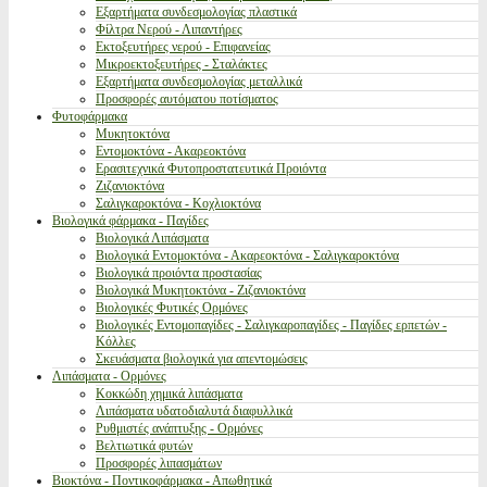
Εξαρτήματα συνδεσμολογίας πλαστικά
Φίλτρα Νερού - Λιπαντήρες
Εκτοξευτήρες νερού - Επιφανείας
Μικροεκτοξευτήρες - Σταλάκτες
Εξαρτήματα συνδεσμολογίας μεταλλικά
Προσφορές αυτόματου ποτίσματος
Φυτοφάρμακα
Μυκητοκτόνα
Εντομοκτόνα - Ακαρεοκτόνα
Ερασιτεχνικά Φυτοπροστατευτικά Προιόντα
Ζιζανιοκτόνα
Σαλιγκαροκτόνα - Κοχλιοκτόνα
Βιολογικά φάρμακα - Παγίδες
Βιολογικά Λιπάσματα
Βιολογικά Εντομοκτόνα - Ακαρεοκτόνα - Σαλιγκαροκτόνα
Βιολογικά προιόντα προστασίας
Βιολογικά Μυκητοκτόνα - Ζιζανιοκτόνα
Βιολογικές Φυτικές Ορμόνες
Βιολογικές Εντομοπαγίδες - Σαλιγκαροπαγίδες - Παγίδες ερπετών -
Κόλλες
Σκευάσματα βιολογικά για απεντομώσεις
Λιπάσματα - Ορμόνες
Κοκκώδη χημικά λιπάσματα
Λιπάσματα υδατοδιαλυτά διαφυλλικά
Ρυθμιστές ανάπτυξης - Ορμόνες
Βελτιωτικά φυτών
Προσφορές λιπασμάτων
Βιοκτόνα - Ποντικοφάρμακα - Απωθητικά