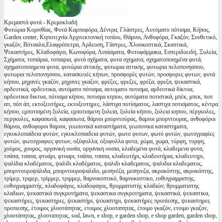
Κρεμαστά φυτά - Κρεμοκλαδή
Φυτώρια Κορινθίας, Φυτά Καρποφόρα, Δέντρα, Γλάστρες, Αυτόματο πότισμα, Κήπος,
Garden center, Κηποτεχνία Αρχιτεκτονική τοπίου, Θάμνοι, Ανθοφόρα, Γκαζόν, Συνθετικό,
γκαζόν, Βότσαλα,Ελαφρόπετρα, Αρδευση, Γάστρες, Χλοοκοπτικά, Σκαπτικά,
Ψεκαστήρες, Κλαδοφάγοι, Κωνοφόρα, Λιπάσματα, Φυτοφάρμακα, Εσπεριδοειδή, Ξυλεία,
Σχήματα, τοπιάρια, τοπιαρια, φυτά σχήματα, φυτα σχηματα, σχηματοποιημένα φυτά,
σχηματοποιημενα φυτα, φυτώρια αττικής, φυτωρια αττικης, φυτωρια πελοπονησσου,
φυτωρια πελοπονησσου, κατασκευές κήπων, προσφορές φυτών, προσφορες φυτων, φυτά
κήπου, μηχανές γκαζόν, μηχανες γκαζον, φρέζες, φρεζες, φρέζα, φρεζα, ψεκαστικά,
αρδευτικά, αρδευτικα, αυτόματο πότισμα, αυτοματο ποτισμα, αρδευτικά δίκτυα,
αρδευτικα δικτυα, πότισμα κήπου, ποτισμα κηπου, αυτόματα ποτιστικά, μπέκ, μπεκ, ποπ
απ, πόπ άπ, εκτοξευτήρες, εκτοξευτηρες, λάστιχα ποτίσματος, λαστιχα ποτισματος, κέντρα
κήπου, εμποτισμένη ξυλεία, εμποτισμενη ξυλεια, ξυλεία κήπου, ξυλεια κηπου, πέργκολες,
περγκολες, καφασωτά, καφασωτα, θάμνοι μπορντούρας, θαμνοι μπορντουρας, ανθοφόροι
θάμνοι, ανθοφοροι θαμνοι, γεωπονικά καταστήματα, γεωπονικα καταστηματα,
εγκυκλοπαίδεια φυτών, εγκυκλοπαιδεια φυτών, φωτο φυτων, φωτό φυτών, φωτογραφίες
φυτών, φωτογραφιες φυτων, οξύφυλλα, οξυφυλλα φυτα, χώμα, χωμα, τύρφη, τυρφη,
χούμος, χουμος, οργανική ουσία, οργανικη ουσια, κλαδεμένα φυτά, κλαδεμενα φυτα,
τσάπα, τσαπα, φτυάρι, φτυαρι, τσάπα, τσαπα, κλαδευτήρι, κλαδευτήρια, κλαδευτηρι,
ψαλίδια κλαδέματος, ψαλίδι κλαδέματος, ψαλιδι κλαδεματος, ψαλιδια κλαδεματος,
μπορντουροψάλιδα, μπορντουροψαλιδο, μεσηνέζα, μεσηνεζα, ακροκόπτης, ακροκόπτης,
τρίμερ, τριμερ, τρίμμερ, τριμμερ, θαμνοκοπτικό, θαμνοκοπτικο, ευθυγραμμιστης,
ευθυγραμμιστής, κλαδοφάγος, κλαδοφαγος, θρυμματιστής κλαδιών, θρυμματιστης
κλαδιων, ψεκαστικά συγκροτήματα, ψεκαστικα συγκροτηματα, ψεκαστικά, ψεκαστικα,
ψεκαστήρες, ψεκαστηρες, ψεκαστήρι, ψεκαστηρι, ψεκαστήρες προπίεσης, ψεκαστηρες
προπιεσης, έτοιμος χλοοτάπητας, ετοιμος χλοοταπητας, έτοιμο γκαζόν, ετοιμο γκαζον,
χλοοτάπητας, χλοοταπητας, sod, lawn, e shop, e garden shop, e shop garden, garden shop,