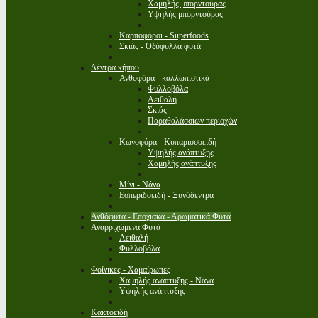
Χαμηλής μπορντούρας
Υψηλής μπορντούρας
Καρποφόροι - Superfoods
Σκιάς - Οξύφυλλα φυτά
Δέντρα κήπου
Ανθοφόρα - καλλωπιστικά
Φυλλοβόλα
Αειθαλή
Σκιάς
Παραθαλάσσιων περιοχών
Κωνοφόρα - Κυπαρισσοειδή
Υψηλής ανάπτυξης
Χαμηλής ανάπτυξης
Μίνι - Νάνα
Εσπεριδοειδή - Ξυνόδεντρα
Ανθόφυτα - Εποχιακά - Αρωματικά Φυτά
Αναρριχώμενα Φυτά
Αειθαλή
Φυλλοβόλα
Φοίνικες - Χαμαίρωπες
Χαμηλής ανάπτυξης - Νάνα
Υψηλής ανάπτυξης
Κακτοειδή