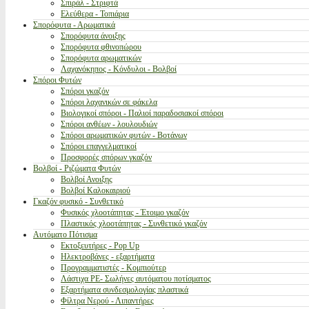
Σπιράλ - Στριφτά
Ελεύθερα - Τοπιάρια
Σπορόφυτα - Αρωματικά
Σπορόφυτα άνοιξης
Σπορόφυτα φθινοπώρου
Σπορόφυτα αρωματικών
Λαχανόκηπος - Κόνδυλοι - Βολβοί
Σπόροι Φυτών
Σπόροι γκαζόν
Σπόροι λαχανικών σε φάκελα
Βιολογικοί σπόροι - Παλιοί παραδοσιακοί σπόροι
Σπόροι ανθέων - λουλουδιών
Σπόροι αρωματικών φυτών - Βοτάνων
Σπόροι επαγγελματικοί
Προσφορές σπόρων γκαζόν
Βολβοί - Ριζώματα Φυτών
Βολβοί Ανοιξης
Βολβοί Καλοκαιριού
Γκαζόν φυσικό - Συνθετικό
Φυσικός χλοοτάπητας - Έτοιμο γκαζόν
Πλαστικός χλοοτάπητας - Συνθετικό γκαζόν
Αυτόματο Πότισμα
Εκτοξευτήρες - Pop Up
Ηλεκτροβάνες - εξαρτήματα
Προγραμματιστές - Κομπιούτερ
Λάστιχα PE- Σωλήνες αυτόματου ποτίσματος
Εξαρτήματα συνδεσμολογίας πλαστικά
Φίλτρα Νερού - Λιπαντήρες