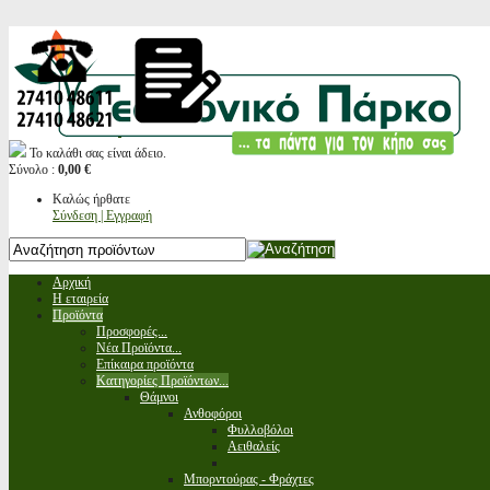
Το καλάθι σας είναι άδειο.
Σύνολο :
0,00 €
Καλώς ήρθατε
Σύνδεση | Εγγραφή
Αρχική
Η εταιρεία
Προϊόντα
Προσφορές...
Νέα Προϊόντα...
Επίκαιρα προϊόντα
Κατηγορίες Προϊόντων...
Θάμνοι
Ανθοφόροι
Φυλλοβόλοι
Αειθαλείς
Μπορντούρας - Φράχτες