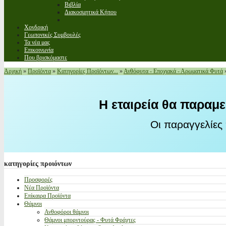
Βιβλία
Διακοσμητικά Κήπου
Χονδρική
Γεωπονικές Συμβουλές
Τα νέα μας
Επικοινωνία
Που βρισκόμαστε
Αρχική
»
Προϊόντα
»
Κατηγορίες Προϊόντων...
»
Ανθόφυτα - Εποχιακά - Αρωματικά Φυτά
Η εταιρεία θα παραμε
Οι παραγγελίες
κατηγορίες
προιόντων
Προσφορές
Νέα Προϊόντα
Επίκαιρα Προϊόντα
Θάμνοι
Ανθοφόροι θάμνοι
Θάμνοι μπορντούρας - Φυτά Φράχτες