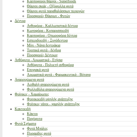
Καρποφόροι θάμνοι - Superfoods
Θάμνοι σκιάς - Οξύφυλλα φυτά
Θάμνοι φυτά παραθαλάσσιων περιοχών
Προσφορές Θάμνων - Φυτών
Δέντρα
Ανθοφόρα - Καλλωπιστικά δέντρα
Κωνοφόρα - Κυπαρισσοειδή
Καρποφόρα - Οπωροφόρα δέντρα
Εσπεριδοειδή - Ξυνόδεντρα
Μίνι - Νάνα δεντράκια
Τροπικά φυτά - δένδρα
Προσφορές Δέντρων
Ανθόφυτα - Αρωματικά - Ετήσια
Ανθόφυτα - Πολυετή ανθοφόρα
Εποχιακά φυτά
Αρωματικά φυτά - Φαρμακευτικά - Βότανα
Αναρριχώμενα φυτά
Αειθαλή αναρριχώμενα φυτά
Φυλλοβόλα αναρριχώμενα φυτά
Φοίνικες - Χαμαίρωπες
Φοινικοειδή υψηλής ανάπτυξης
Φοίνικες νάνοι - χαμηλής ανάπτυξης
Κακτοειδή
Κάκτοι
Παχύφυτα
Φυτά Σχήματα
Φυτά Μπάλες
Πυραμίδες φυτά