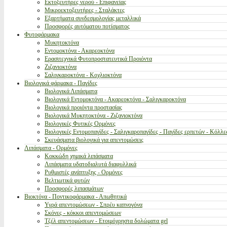
Εκτοξευτήρες νερού - Επιφανείας
Μικροεκτοξευτήρες - Σταλάκτες
Εξαρτήματα συνδεσμολογίας μεταλλικά
Προσφορές αυτόματου ποτίσματος
Φυτοφάρμακα
Μυκητοκτόνα
Εντομοκτόνα - Ακαρεοκτόνα
Ερασιτεχνικά Φυτοπροστατευτικά Προιόντα
Ζιζανιοκτόνα
Σαλιγκαροκτόνα - Κοχλιοκτόνα
Βιολογικά φάρμακα - Παγίδες
Βιολογικά Λιπάσματα
Βιολογικά Εντομοκτόνα - Ακαρεοκτόνα - Σαλιγκαροκτόνα
Βιολογικά προιόντα προστασίας
Βιολογικά Μυκητοκτόνα - Ζιζανιοκτόνα
Βιολογικές Φυτικές Ορμόνες
Βιολογικές Εντομοπαγίδες - Σαλιγκαροπαγίδες - Παγίδες ερπετών - Κόλλε
Σκευάσματα βιολογικά για απεντομώσεις
Λιπάσματα - Ορμόνες
Κοκκώδη χημικά λιπάσματα
Λιπάσματα υδατοδιαλυτά διαφυλλικά
Ρυθμιστές ανάπτυξης - Ορμόνες
Βελτιωτικά φυτών
Προσφορές λιπασμάτων
Βιοκτόνα - Ποντικοφάρμακα - Απωθητικά
Υγρά απεντομώσεων - Σπρέυ καπνογόνα
Σκόνες - κόκκοι απεντομώσεων
Τζέλ απεντομώσεων - Ετοιμόχρηστα δολώματα gel