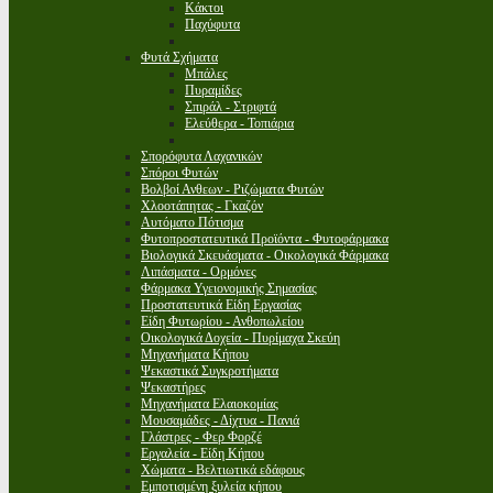
Κάκτοι
Παχύφυτα
Φυτά Σχήματα
Μπάλες
Πυραμίδες
Σπιράλ - Στριφτά
Ελεύθερα - Τοπιάρια
Σπορόφυτα Λαχανικών
Σπόροι Φυτών
Βολβοί Ανθεων - Ριζώματα Φυτών
Χλοοτάπητας - Γκαζόν
Αυτόματο Πότισμα
Φυτοπροστατευτικά Προϊόντα - Φυτοφάρμακα
Βιολογικά Σκευάσματα - Οικολογικά Φάρμακα
Λιπάσματα - Ορμόνες
Φάρμακα Υγειονομικής Σημασίας
Προστατευτικά Είδη Εργασίας
Είδη Φυτωρίου - Ανθοπωλείου
Οικολογικά Δοχεία - Πυρίμαχα Σκεύη
Μηχανήματα Κήπου
Ψεκαστικά Συγκροτήματα
Ψεκαστήρες
Μηχανήματα Ελαιοκομίας
Μουσαμάδες - Δίχτυα - Πανιά
Γλάστρες - Φερ Φορζέ
Εργαλεία - Είδη Κήπου
Χώματα - Βελτιωτικά εδάφους
Εμποτισμένη ξυλεία κήπου