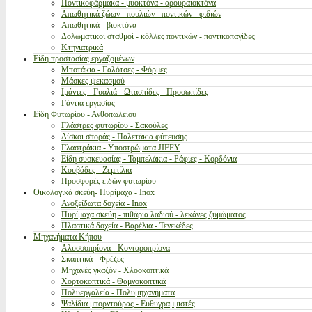
Ποντικοφάρμακα - μυοκτόνα - αρουραιοκτόνα
Απωθητικά ζώων - πουλιών - ποντικών - φιδιών
Απωθητικά - βιοκτόνα
Δολωματικοί σταθμοί - κόλλες ποντικών - ποντικοπαγίδες
Κτηνιατρικά
Είδη προστασίας εργαζομένων
Μποτάκια - Γαλότσες - Φόρμες
Μάσκες ψεκασμού
Ιμάντες - Γυαλιά - Ωτασπίδες - Προσωπίδες
Γάντια εργασίας
Είδη Φυτωρίου - Ανθοπωλείου
Γλάστρες φυτωρίου - Σακούλες
Δίσκοι σποράς - Παλετάκια φύτευσης
Γλαστράκια - Υποστρώματα JIFFY
Είδη συσκευασίας - Ταμπελάκια - Ράφιες - Κορδόνια
Κουβάδες - Ζεμπίλια
Προσφορές ειδών φυτωρίου
Οικολογικά σκεύη- Πυρίμαχα - Inox
Ανοξείδωτα δοχεία - Inox
Πυρίμαχα σκεύη - πιθάρια λαδιού - λεκάνες ζυμώματος
Πλαστικά δοχεία - Βαρέλια - Τενεκέδες
Μηχανήματα Κήπου
Αλυσσοπρίονα - Κονταροπρίονα
Σκαπτικά - Φρέζες
Μηχανές γκαζόν - Χλοοκοπτικά
Χορτοκοπτικά - Θαμνοκοπτικά
Πολυεργαλεία - Πολυμηχανήματα
Ψαλίδια μπορντούρας - Ευθυγραμμιστές