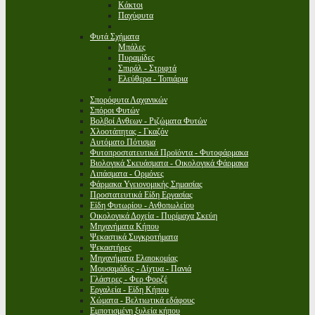
Κάκτοι
Παχύφυτα
Φυτά Σχήματα
Μπάλες
Πυραμίδες
Σπιράλ - Στριφτά
Ελεύθερα - Τοπιάρια
Σπορόφυτα Λαχανικών
Σπόροι Φυτών
Βολβοί Ανθεων - Ριζώματα Φυτών
Χλοοτάπητας - Γκαζόν
Αυτόματο Πότισμα
Φυτοπροστατευτικά Προϊόντα - Φυτοφάρμακα
Βιολογικά Σκευάσματα - Οικολογικά Φάρμακα
Λιπάσματα - Ορμόνες
Φάρμακα Υγειονομικής Σημασίας
Προστατευτικά Είδη Εργασίας
Είδη Φυτωρίου - Ανθοπωλείου
Οικολογικά Δοχεία - Πυρίμαχα Σκεύη
Μηχανήματα Κήπου
Ψεκαστικά Συγκροτήματα
Ψεκαστήρες
Μηχανήματα Ελαιοκομίας
Μουσαμάδες - Δίχτυα - Πανιά
Γλάστρες - Φερ Φορζέ
Εργαλεία - Είδη Κήπου
Χώματα - Βελτιωτικά εδάφους
Εμποτισμένη ξυλεία κήπου