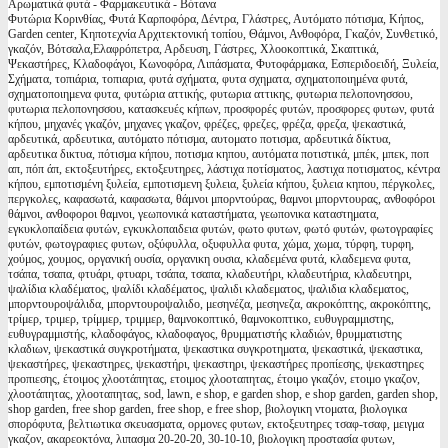
Αρωματικά φυτά - Φαρμακευτικά - Βότανα
Φυτώρια Κορινθίας, Φυτά Καρποφόρα, Δέντρα, Γλάστρες, Αυτόματο πότισμα, Κήπος,
Garden center, Κηποτεχνία Αρχιτεκτονική τοπίου, Θάμνοι, Ανθοφόρα, Γκαζόν, Συνθετικό,
γκαζόν, Βότσαλα,Ελαφρόπετρα, Αρδευση, Γάστρες, Χλοοκοπτικά, Σκαπτικά,
Ψεκαστήρες, Κλαδοφάγοι, Κωνοφόρα, Λιπάσματα, Φυτοφάρμακα, Εσπεριδοειδή, Ξυλεία,
Σχήματα, τοπιάρια, τοπιαρια, φυτά σχήματα, φυτα σχηματα, σχηματοποιημένα φυτά,
σχηματοποιημενα φυτα, φυτώρια αττικής, φυτωρια αττικης, φυτωρια πελοπονησσου,
φυτωρια πελοπονησσου, κατασκευές κήπων, προσφορές φυτών, προσφορες φυτων, φυτά
κήπου, μηχανές γκαζόν, μηχανες γκαζον, φρέζες, φρεζες, φρέζα, φρεζα, ψεκαστικά,
αρδευτικά, αρδευτικα, αυτόματο πότισμα, αυτοματο ποτισμα, αρδευτικά δίκτυα,
αρδευτικα δικτυα, πότισμα κήπου, ποτισμα κηπου, αυτόματα ποτιστικά, μπέκ, μπεκ, ποπ
απ, πόπ άπ, εκτοξευτήρες, εκτοξευτηρες, λάστιχα ποτίσματος, λαστιχα ποτισματος, κέντρα
κήπου, εμποτισμένη ξυλεία, εμποτισμενη ξυλεια, ξυλεία κήπου, ξυλεια κηπου, πέργκολες,
περγκολες, καφασωτά, καφασωτα, θάμνοι μπορντούρας, θαμνοι μπορντουρας, ανθοφόροι
θάμνοι, ανθοφοροι θαμνοι, γεωπονικά καταστήματα, γεωπονικα καταστηματα,
εγκυκλοπαίδεια φυτών, εγκυκλοπαιδεια φυτών, φωτο φυτων, φωτό φυτών, φωτογραφίες
φυτών, φωτογραφιες φυτων, οξύφυλλα, οξυφυλλα φυτα, χώμα, χωμα, τύρφη, τυρφη,
χούμος, χουμος, οργανική ουσία, οργανικη ουσια, κλαδεμένα φυτά, κλαδεμενα φυτα,
τσάπα, τσαπα, φτυάρι, φτυαρι, τσάπα, τσαπα, κλαδευτήρι, κλαδευτήρια, κλαδευτηρι,
ψαλίδια κλαδέματος, ψαλίδι κλαδέματος, ψαλιδι κλαδεματος, ψαλιδια κλαδεματος,
μπορντουροψάλιδα, μπορντουροψαλιδο, μεσηνέζα, μεσηνεζα, ακροκόπτης, ακροκόπτης,
τρίμερ, τριμερ, τρίμμερ, τριμμερ, θαμνοκοπτικό, θαμνοκοπτικο, ευθυγραμμιστης,
ευθυγραμμιστής, κλαδοφάγος, κλαδοφαγος, θρυμματιστής κλαδιών, θρυμματιστης
κλαδιων, ψεκαστικά συγκροτήματα, ψεκαστικα συγκροτηματα, ψεκαστικά, ψεκαστικα,
ψεκαστήρες, ψεκαστηρες, ψεκαστήρι, ψεκαστηρι, ψεκαστήρες προπίεσης, ψεκαστηρες
προπιεσης, έτοιμος χλοοτάπητας, ετοιμος χλοοταπητας, έτοιμο γκαζόν, ετοιμο γκαζον,
χλοοτάπητας, χλοοταπητας, sod, lawn, e shop, e garden shop, e shop garden, garden shop,
shop garden, free shop garden, free shop, e free shop, βιολογικη ντοματα, βιολογικα
σπορόφυτα, βελτιωτικα σκευασματα, ορμονες φυτων, εκτοξευτηρες τσαφ-τσαφ, μειγμα
γκαζον, ακαρεοκτόνα, λιπασμα 20-20-20, 30-10-10, βιολογικη προστασία φυτων,