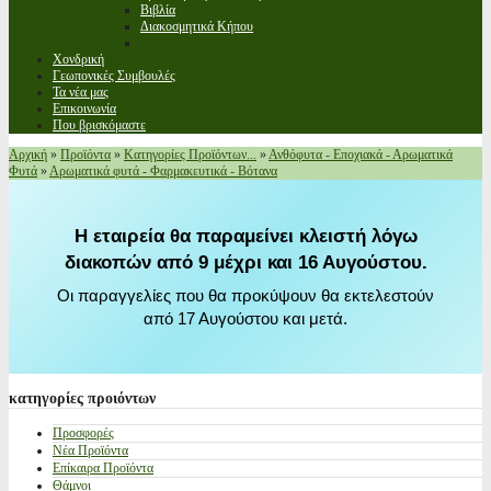
Βιβλία
Διακοσμητικά Κήπου
Χονδρική
Γεωπονικές Συμβουλές
Τα νέα μας
Επικοινωνία
Που βρισκόμαστε
Αρχική
»
Προϊόντα
»
Κατηγορίες Προϊόντων...
»
Ανθόφυτα - Εποχιακά - Αρωματικά
Φυτά
»
Αρωματικά φυτά - Φαρμακευτικά - Βότανα
Η εταιρεία θα παραμείνει κλειστή λόγω
διακοπών από 9 μέχρι και 16 Αυγούστου.
Οι παραγγελίες που θα προκύψουν θα εκτελεστούν
από 17 Αυγούστου και μετά.
κατηγορίες
προιόντων
Προσφορές
Νέα Προϊόντα
Επίκαιρα Προϊόντα
Θάμνοι