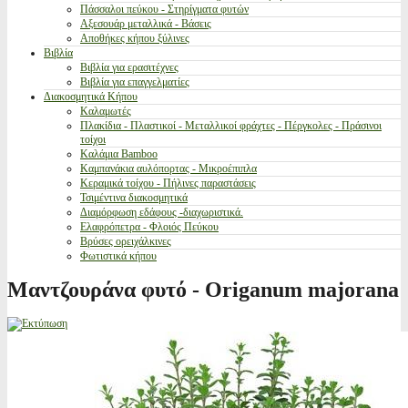
Πάσσαλοι πεύκου - Στηρίγματα φυτών
Αξεσουάρ μεταλλικά - Βάσεις
Αποθήκες κήπου ξύλινες
Βιβλία
Βιβλία για ερασιτέχνες
Βιβλία για επαγγελματίες
Διακοσμητικά Κήπου
Καλαμωτές
Πλακίδια - Πλαστικοί - Μεταλλικοί φράχτες - Πέργκολες - Πράσινοι
τοίχοι
Καλάμια Bamboo
Καμπανάκια αυλόπορτας - Μικροέπιπλα
Κεραμικά τοίχου - Πήλινες παραστάσεις
Τσιμέντινα διακοσμητικά
Διαμόρφωση εδάφους -διαχωριστικά.
Ελαφρόπετρα - Φλοιός Πεύκου
Βρύσες ορειχάλκινες
Φωτιστικά κήπου
Μαντζουράνα φυτό - Origanum majorana