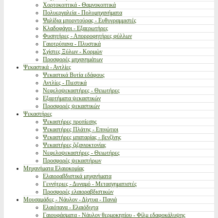
Χορτοκοπτικά - Θαμνοκοπτικά
Πολυεργαλεία - Πολυμηχανήματα
Ψαλίδια μπορντούρας - Ευθυγραμμιστές
Κλαδοφάγοι - Εξαερωτήρες
Φυσητήρες - Απορροφητήρες φύλλων
Γαιοτρύπανα - Πλυστικά
Σχίστες Ξύλων - Κορμών
Προσφορές μηχανημάτων
Ψεκαστικά - Αντλίες
Ψεκαστικά Βυτία εδάφους
Αντλίες - Πιεστικά
Νεφελοψεκαστήρες - Θειωτήρες
Εξαρτήματα ψεκαστικών
Προσφορές ψεκαστικών
Ψεκαστήρες
Ψεκαστήρες προπίεσης
Ψεκαστήρες Πλάτης - Επινώτιοι
Ψεκαστήρες μπαταρίας - βενζίνης
Ψεκαστήρες ζιζανιοκτονίας
Νεφελοψεκαστήρες - Θειωτήρες
Προσφορές ψεκαστήρων
Μηχανήματα Ελαιοκομίας
Ελαιοραβδιστικά μηχανήματα
Γεννήτριες - Δυναμό - Μετασχηματιστές
Προσφορές ελαιοραβδιστικών
Μουσαμάδες - Νάυλον - Δίχτυα - Πανιά
Ελαιόπανα - Ελαιόδιχτα
Γαιουφάσματα - Νάυλον θερμοκηπίου - Φίλμ εδαφοκάλυψης