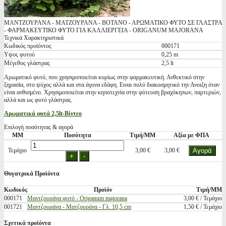
ΜΑΝΤΖΟΥΡΑΝΑ - ΜΑΤΖΟΥΡΑΝΑ - ΒΟΤΑΝΟ - ΑΡΩΜΑΤΙΚΟ ΦΥΤΟ ΣΕ ΓΛΑΣΤΡΑ
- ΦΑΡΜΑΚΕΥΤΙΚΟ ΦΥΤΟ ΓΙΑ ΚΑΛΛΙΕΡΓΕΙΑ - ORIGANUM MAJORANA
Τεχνικά Χαρακτηριστικά
Κωδικός προϊόντος
000171
Υψος φυτού
0,25 m
Μέγεθος γλάστρας
2,5 lt
Αρωματικό φυτό, που χρησιμοποιείται κυρίως στην φαρμακευτική. Ανθεκτικό στην
ξηρασία, στο ψύχος αλλά και στα άγονα εδάφη. Ειναι πολύ διακοσμητικό την Ανοιξη όταν
είναι ανθισμένο. Χρησιμοποιείται στην κηποτεχνία στην φύτευση βραχόκηπων, παρτεριών,
αλλά και ως φυτό γλάστρας.
Αρωματικά φυτά 2,5lt-Βίντεο
Επιλογή ποσότητας & αγορά
ΜΜ
Ποσότητα
Τιμή/ΜΜ
Αξία με ΦΠΑ
Τεμάχιο
3,00 €
3,00 €
Θυγατρικά Προϊόντα
Κωδικός
Προϊόν
Τιμή/ΜΜ
000171
Μαντζουράνα φυτό - Origanum majorana
3,00 € / Τεμάχιο
001721
Μαντζουράνα - Ματζουράνα - Γλ. 10,5 cm
1,50 € / Τεμάχιο
Σχετικά προϊόντα