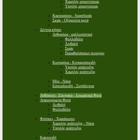
Χαμηλής μπορντούρας
Υψηλής μπορντούρας
Καρποφόροι - Superfoods
Σκιάς - Οξύφυλλα φυτά
Δέντρα κήπου
Ανθοφόρα - καλλωπιστικά
Φυλλοβόλα
Αειθαλή
Σκιάς
Παραθαλάσσιων περιοχών
Κωνοφόρα - Κυπαρισσοειδή
Υψηλής ανάπτυξης
Χαμηλής ανάπτυξης
Μίνι - Νάνα
Εσπεριδοειδή - Ξυνόδεντρα
Ανθόφυτα - Εποχιακά - Αρωματικά Φυτά
Αναρριχώμενα Φυτά
Αειθαλή
Φυλλοβόλα
Φοίνικες - Χαμαίρωπες
Χαμηλής ανάπτυξης - Νάνα
Υψηλής ανάπτυξης
Κακτοειδή