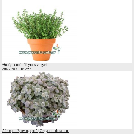
Θυμάρι φυτό - Thymus vulgaris
από 2,50 € / Τεμάχιο
Δίκταμο - Εροντας φυτό | Origanum dictamnus