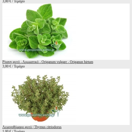
3,00 € / Τεμάχιο
Ρίγανη φυτό - Αρωματικό - Origanum vulgare - Origanun hirtum
3,00 € / Τεμάχιο
Λεμονοθύμαρο φυτό | Thymus citriodorus
1,00 € / Τεμάχιο