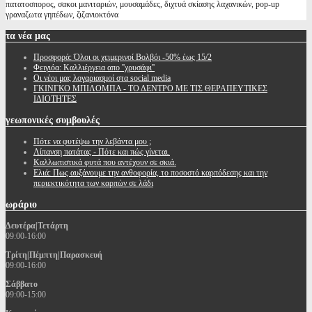
πατατοσπορος, σακοι μανιταριών, μουσαμάδες, διχτυά σκίασης λαχανικών, pop-up
γραναζωτα γηπέδων, ζιζανιοκτόνα
τα
νέα μας
Προσφορά: Όλοι οι χειμερινοί Βολβόι -50% έως 15/2
Φειγιόα: Καλλιέργεια απο ''χρυσάφι''
Oι νέοι μας λογαριασμοί στα social media
ΓΚΙΝΓΚΟ ΜΠΙΛΟΜΠΑ - ΤΟ ΔΕΝΤΡΟ ΜΕ ΤΙΣ ΘΕΡΑΠΕΥΤΙΚΕΣ
ΙΔΙΟΤΗΤΕΣ
γεωπονικές
συμβουλές
Πότε να φυτέψω την λεβάντα μου ;
Λίπανση πατάτας - Πότε και πώς γίνεται.
Καλλωπιστικά φυτά που αντέχουν σε σκιά.
Ελιά: Πως αυξάνουμε την ανθοφορία, το ποσοστό καρπόδεσης και την
περιεκτικότητα των καρπών σε λάδι
ωράριο
Δευτέρα|Τετάρτη
09:00-16:00
Τρίτη|Πέμπτη|Παρασκευή
09:00-16:00
Σάββατο
09:00-15:00