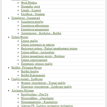
Φυτά Μπάλες
Πυραμίδες φυτά
Σπιράλ - Στριφτά
Ελεύθερα - Τοπιάρια
Σπορόφυτα - Αρωματικά
Σπορόφυτα άνοιξης
Σπορόφυτα φθινοπώρου
Σπορόφυτα αρωματικών
Λαχανόκηπος - Κόνδυλοι - Βολβοί
Σπόροι Φυτών
Σπόροι γκαζόν
Σπόροι λαχανικών σε φάκελα
Βιολογικοί σπόροι - Παλιοί παραδοσιακοί σπόροι
Σπόροι ανθέων - λουλουδιών
Σπόροι αρωματικών φυτών - Βοτάνων
Σπόροι επαγγελματικοί
Προσφορές σπόρων γκαζόν
Βολβοί - Ριζώματα Φυτών
Βολβοί Ανοιξης
Βολβοί Καλοκαιριού
Γκαζόν φυσικό - Συνθετικό
Φυσικός χλοοτάπητας - Έτοιμο γκαζόν
Πλαστικός χλοοτάπητας - Συνθετικό γκαζόν
Αυτόματο Πότισμα
Εκτοξευτήρες - Pop Up
Ηλεκτροβάνες - εξαρτήματα
Προγραμματιστές - Κομπιούτερ
Λάστιχα PE- Σωλήνες αυτόματου ποτίσματος