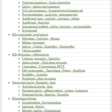
Υγρά απεντομώσεων - Σπρέυ καπνογόνα
Σκόνες - κόκκοι απεντομώσεων
Τζέλ απεντομώσεων - Ετοιμόχρηστα δολώματα gel
Ποντικοφάρμακα - μυοκτόνα - αρουραιοκτόνα
Απωθητικά ζώων - πουλιών - ποντικών - φιδιών
Απωθητικά - βιοκτόνα
Δολωματικοί σταθμοί - κόλλες ποντικών - ποντικοπαγίδες
Κτηνιατρικά
Είδη προστασίας εργαζομένων
Μποτάκια - Γαλότσες - Φόρμες
Μάσκες ψεκασμού
Ιμάντες - Γυαλιά - Ωτασπίδες - Προσωπίδες
Γάντια εργασίας
Είδη Φυτωρίου - Ανθοπωλείου
Γλάστρες φυτωρίου - Σακούλες
Δίσκοι σποράς - Παλετάκια φύτευσης
Γλαστράκια - Υποστρώματα JIFFY
Είδη συσκευασίας - Ταμπελάκια - Ράφιες - Κορδόνια
Κουβάδες - Ζεμπίλια
Προσφορές ειδών φυτωρίου
Οικολογικά σκεύη- Πυρίμαχα - Inox
Ανοξείδωτα δοχεία - Inox
Πυρίμαχα σκεύη - πιθάρια λαδιού - λεκάνες ζυμώματος
Πλαστικά δοχεία - Βαρέλια - Τενεκέδες
Μηχανήματα Κήπου
Αλυσσοπρίονα - Κονταροπρίονα
Σκαπτικά - Φρέζες
Μηχανές γκαζόν - Χλοοκοπτικά