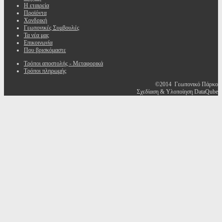
Η εταιρεία
Προϊόντα
Χονδρική
Γεωπονικές Συμβουλές
Τα νέα μας
Επικοινωνία
Που βρισκόμαστε
Τρόποι αποστολής - Μεταφορικά
Τρόποι πληρωμής
©2014 Γεωπονικό Πάρκο
Σχεδίαση & Υλοποίηση DataQube