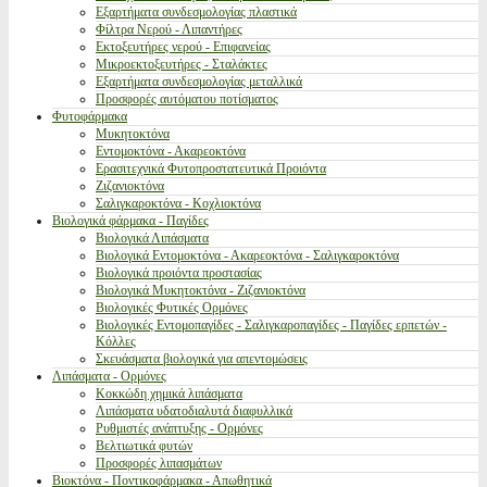
Εξαρτήματα συνδεσμολογίας πλαστικά
Φίλτρα Νερού - Λιπαντήρες
Εκτοξευτήρες νερού - Επιφανείας
Μικροεκτοξευτήρες - Σταλάκτες
Εξαρτήματα συνδεσμολογίας μεταλλικά
Προσφορές αυτόματου ποτίσματος
Φυτοφάρμακα
Μυκητοκτόνα
Εντομοκτόνα - Ακαρεοκτόνα
Ερασιτεχνικά Φυτοπροστατευτικά Προιόντα
Ζιζανιοκτόνα
Σαλιγκαροκτόνα - Κοχλιοκτόνα
Βιολογικά φάρμακα - Παγίδες
Βιολογικά Λιπάσματα
Βιολογικά Εντομοκτόνα - Ακαρεοκτόνα - Σαλιγκαροκτόνα
Βιολογικά προιόντα προστασίας
Βιολογικά Μυκητοκτόνα - Ζιζανιοκτόνα
Βιολογικές Φυτικές Ορμόνες
Βιολογικές Εντομοπαγίδες - Σαλιγκαροπαγίδες - Παγίδες ερπετών -
Κόλλες
Σκευάσματα βιολογικά για απεντομώσεις
Λιπάσματα - Ορμόνες
Κοκκώδη χημικά λιπάσματα
Λιπάσματα υδατοδιαλυτά διαφυλλικά
Ρυθμιστές ανάπτυξης - Ορμόνες
Βελτιωτικά φυτών
Προσφορές λιπασμάτων
Βιοκτόνα - Ποντικοφάρμακα - Απωθητικά