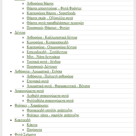
Ανθοφόροι θάμνοι
Θάμνοι μπορντούρας - Φυτά Φράχτες
Καρποφόροι θάμνοι - Superfoods
Θάμνοι σκιάς - Οξύφυλλα φυτά
Θάμνοι φυτά παραθαλάσσιων περιοχών
Προσφορές Θάμνων - Φυτών
Δέντρα
Ανθοφόρα - Καλλωπιστικά δέντρα
Κωνοφόρα - Κυπαρισσοειδή
Καρποφόρα - Οπωροφόρα δέντρα
Εσπεριδοειδή - Ξυνόδεντρα
Μίνι - Νάνα δεντράκια
Τροπικά φυτά - δένδρα
Προσφορές Δέντρων
Ανθόφυτα - Αρωματικά - Ετήσια
Ανθόφυτα - Πολυετή ανθοφόρα
Εποχιακά φυτά
Αρωματικά φυτά - Φαρμακευτικά - Βότανα
Αναρριχώμενα φυτά
Αειθαλή αναρριχώμενα φυτά
Φυλλοβόλα αναρριχώμενα φυτά
Φοίνικες - Χαμαίρωπες
Φοινικοειδή υψηλής ανάπτυξης
Φοίνικες νάνοι - χαμηλής ανάπτυξης
Κακτοειδή
Κάκτοι
Παχύφυτα
Φυτά Σχήματα