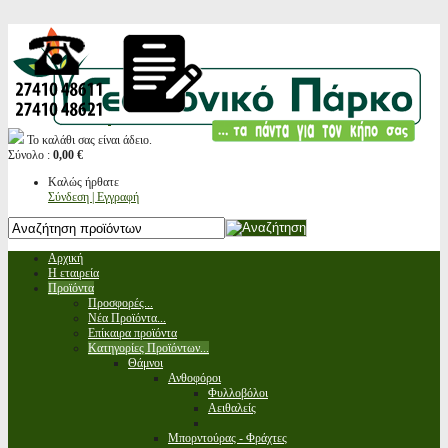
Το καλάθι σας είναι άδειο.
Σύνολο :
0,00 €
Καλώς ήρθατε
Σύνδεση | Εγγραφή
Αρχική
Η εταιρεία
Προϊόντα
Προσφορές...
Νέα Προϊόντα...
Επίκαιρα προϊόντα
Κατηγορίες Προϊόντων...
Θάμνοι
Ανθοφόροι
Φυλλοβόλοι
Αειθαλείς
Μπορντούρας - Φράχτες