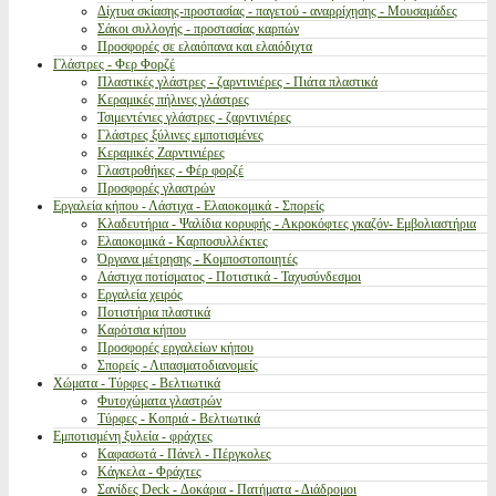
Δίχτυα σκίασης-προστασίας - παγετού - αναρρίχησης - Μουσαμάδες
Σάκοι συλλογής - προστασίας καρπών
Προσφορές σε ελαιόπανα και ελαιόδιχτα
Γλάστρες - Φερ Φορζέ
Πλαστικές γλάστρες - ζαρντινιέρες - Πιάτα πλαστικά
Κεραμικές πήλινες γλάστρες
Τσιμεντένιες γλάστρες - ζαρντινιέρες
Γλάστρες ξύλινες εμποτισμένες
Κεραμικές Ζαρντινιέρες
Γλαστροθήκες - Φέρ φορζέ
Προσφορές γλαστρών
Εργαλεία κήπου - Λάστιχα - Ελαιοκομικά - Σπορείς
Κλαδευτήρια - Ψαλίδια κορυφής - Ακροκόφτες γκαζόν- Εμβολιαστήρια
Ελαιοκομικά - Καρποσυλλέκτες
Όργανα μέτρησης - Κομποστοποιητές
Λάστιχα ποτίσματος - Ποτιστικά - Ταχυσύνδεσμοι
Εργαλεία χειρός
Ποτιστήρια πλαστικά
Καρότσια κήπου
Προσφορές εργαλείων κήπου
Σπορείς - Λιπασματοδιανομείς
Χώματα - Τύρφες - Βελτιωτικά
Φυτοχώματα γλαστρών
Τύρφες - Κοπριά - Βελτιωτικά
Εμποτισμένη ξυλεία - φράχτες
Καφασωτά - Πάνελ - Πέργκολες
Κάγκελα - Φράχτες
Σανίδες Deck - Δοκάρια - Πατήματα - Διάδρομοι