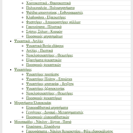
Χορτοκοπτικά - Θαμνοκοπτικά
Πολυεργαλεία - Πολυμηχανήματα
Ψαλίδια μπορντούρας - Ευθυγραμμιστές
Κλαδοφάγοι - Εξαερωτήρες
Φυσητήρες - Απορροφητήρες φύλλων
Γαιοτρύπανα - Πλυστικά
Σχίστες Ξύλων - Κορμών
Προσφορές μηχανημάτων
Ψεκαστικά - Αντλίες
Ψεκαστικά Βυτία εδάφους
Αντλίες - Πιεστικά
Νεφελοψεκαστήρες - Θειωτήρες
Εξαρτήματα ψεκαστικών
Προσφορές ψεκαστικών
Ψεκαστήρες
Ψεκαστήρες προπίεσης
Ψεκαστήρες Πλάτης - Επινώτιοι
Ψεκαστήρες μπαταρίας - βενζίνης
Ψεκαστήρες ζιζανιοκτονίας
Νεφελοψεκαστήρες - Θειωτήρες
Προσφορές ψεκαστήρων
Μηχανήματα Ελαιοκομίας
Ελαιοραβδιστικά μηχανήματα
Γεννήτριες - Δυναμό - Μετασχηματιστές
Προσφορές ελαιοραβδιστικών
Μουσαμάδες - Νάυλον - Δίχτυα - Πανιά
Ελαιόπανα - Ελαιόδιχτα
Γαιουφάσματα - Νάυλον θερμοκηπίου - Φίλμ εδαφοκάλυψης