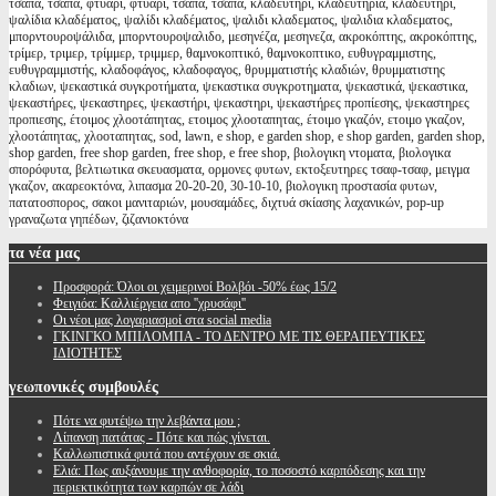
τσάπα, τσαπα, φτυάρι, φτυαρι, τσάπα, τσαπα, κλαδευτήρι, κλαδευτήρια, κλαδευτηρι,
ψαλίδια κλαδέματος, ψαλίδι κλαδέματος, ψαλιδι κλαδεματος, ψαλιδια κλαδεματος,
μπορντουροψάλιδα, μπορντουροψαλιδο, μεσηνέζα, μεσηνεζα, ακροκόπτης, ακροκόπτης,
τρίμερ, τριμερ, τρίμμερ, τριμμερ, θαμνοκοπτικό, θαμνοκοπτικο, ευθυγραμμιστης,
ευθυγραμμιστής, κλαδοφάγος, κλαδοφαγος, θρυμματιστής κλαδιών, θρυμματιστης
κλαδιων, ψεκαστικά συγκροτήματα, ψεκαστικα συγκροτηματα, ψεκαστικά, ψεκαστικα,
ψεκαστήρες, ψεκαστηρες, ψεκαστήρι, ψεκαστηρι, ψεκαστήρες προπίεσης, ψεκαστηρες
προπιεσης, έτοιμος χλοοτάπητας, ετοιμος χλοοταπητας, έτοιμο γκαζόν, ετοιμο γκαζον,
χλοοτάπητας, χλοοταπητας, sod, lawn, e shop, e garden shop, e shop garden, garden shop,
shop garden, free shop garden, free shop, e free shop, βιολογικη ντοματα, βιολογικα
σπορόφυτα, βελτιωτικα σκευασματα, ορμονες φυτων, εκτοξευτηρες τσαφ-τσαφ, μειγμα
γκαζον, ακαρεοκτόνα, λιπασμα 20-20-20, 30-10-10, βιολογικη προστασία φυτων,
πατατοσπορος, σακοι μανιταριών, μουσαμάδες, διχτυά σκίασης λαχανικών, pop-up
γραναζωτα γηπέδων, ζιζανιοκτόνα
τα
νέα μας
Προσφορά: Όλοι οι χειμερινοί Βολβόι -50% έως 15/2
Φειγιόα: Καλλιέργεια απο ''χρυσάφι''
Oι νέοι μας λογαριασμοί στα social media
ΓΚΙΝΓΚΟ ΜΠΙΛΟΜΠΑ - ΤΟ ΔΕΝΤΡΟ ΜΕ ΤΙΣ ΘΕΡΑΠΕΥΤΙΚΕΣ
ΙΔΙΟΤΗΤΕΣ
γεωπονικές
συμβουλές
Πότε να φυτέψω την λεβάντα μου ;
Λίπανση πατάτας - Πότε και πώς γίνεται.
Καλλωπιστικά φυτά που αντέχουν σε σκιά.
Ελιά: Πως αυξάνουμε την ανθοφορία, το ποσοστό καρπόδεσης και την
περιεκτικότητα των καρπών σε λάδι