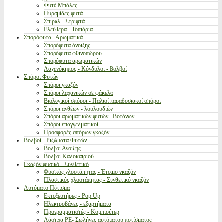
Φυτά Μπάλες
Πυραμίδες φυτά
Σπιράλ - Στριφτά
Ελεύθερα - Τοπιάρια
Σπορόφυτα - Αρωματικά
Σπορόφυτα άνοιξης
Σπορόφυτα φθινοπώρου
Σπορόφυτα αρωματικών
Λαχανόκηπος - Κόνδυλοι - Βολβοί
Σπόροι Φυτών
Σπόροι γκαζόν
Σπόροι λαχανικών σε φάκελα
Βιολογικοί σπόροι - Παλιοί παραδοσιακοί σπόροι
Σπόροι ανθέων - λουλουδιών
Σπόροι αρωματικών φυτών - Βοτάνων
Σπόροι επαγγελματικοί
Προσφορές σπόρων γκαζόν
Βολβοί - Ριζώματα Φυτών
Βολβοί Ανοιξης
Βολβοί Καλοκαιριού
Γκαζόν φυσικό - Συνθετικό
Φυσικός χλοοτάπητας - Έτοιμο γκαζόν
Πλαστικός χλοοτάπητας - Συνθετικό γκαζόν
Αυτόματο Πότισμα
Εκτοξευτήρες - Pop Up
Ηλεκτροβάνες - εξαρτήματα
Προγραμματιστές - Κομπιούτερ
Λάστιχα PE- Σωλήνες αυτόματου ποτίσματος