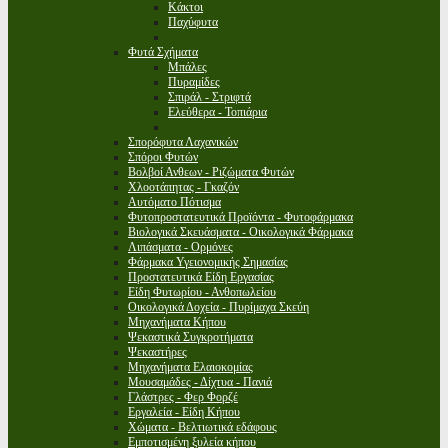
Κάκτοι
Παχύφυτα
Φυτά Σχήματα
Μπάλες
Πυραμίδες
Σπιράλ - Στριφτά
Ελεύθερα - Τοπιάρια
Σπορόφυτα Λαχανικών
Σπόροι Φυτών
Βολβοί Ανθεων - Ριζώματα Φυτών
Χλοοτάπητας - Γκαζόν
Αυτόματο Πότισμα
Φυτοπροστατευτικά Προϊόντα - Φυτοφάρμακα
Βιολογικά Σκευάσματα - Οικολογικά Φάρμακα
Λιπάσματα - Ορμόνες
Φάρμακα Υγειονομικής Σημασίας
Προστατευτικά Είδη Εργασίας
Είδη Φυτωρίου - Ανθοπωλείου
Οικολογικά Δοχεία - Πυρίμαχα Σκεύη
Μηχανήματα Κήπου
Ψεκαστικά Συγκροτήματα
Ψεκαστήρες
Μηχανήματα Ελαιοκομίας
Μουσαμάδες - Δίχτυα - Πανιά
Γλάστρες - Φερ Φορζέ
Εργαλεία - Είδη Κήπου
Χώματα - Βελτιωτικά εδάφους
Εμποτισμένη ξυλεία κήπου