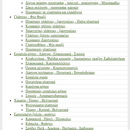
Δίχτυα σκίασης-προστασίας - παγετού - αναρρίχησης - Μουσαμάδες
Σάκοι συλλογής - προστασίας καρπών
Προσφορές σε ελαιόπανα και ελαιόδιχτα
Γλάστρες - Φερ Φορζέ
Πλαστικές γλάστρες - ζαρντινιέρες - Πιάτα πλαστικά
Κεραμικές πήλινες γλάστρες
Τσιμεντένιες γλάστρες - ζαρντινιέρες
Γλάστρες ξύλινες εμποτισμένες
Κεραμικές Ζαρντινιέρες
Γλαστροθήκες - Φέρ φορζέ
Προσφορές γλαστρών
Εργαλεία κήπου - Λάστιχα - Ελαιοκομικά - Σπορείς
Κλαδευτήρια - Ψαλίδια κορυφής - Ακροκόφτες γκαζόν- Εμβολιαστήρια
Ελαιοκομικά - Καρποσυλλέκτες
Όργανα μέτρησης - Κομποστοποιητές
Λάστιχα ποτίσματος - Ποτιστικά - Ταχυσύνδεσμοι
Εργαλεία χειρός
Ποτιστήρια πλαστικά
Καρότσια κήπου
Προσφορές εργαλείων κήπου
Σπορείς - Λιπασματοδιανομείς
Χώματα - Τύρφες - Βελτιωτικά
Φυτοχώματα γλαστρών
Τύρφες - Κοπριά - Βελτιωτικά
Εμποτισμένη ξυλεία - φράχτες
Καφασωτά - Πάνελ - Πέργκολες
Κάγκελα - Φράχτες
Σανίδες Deck - Δοκάρια - Πατήματα - Διάδρομοι