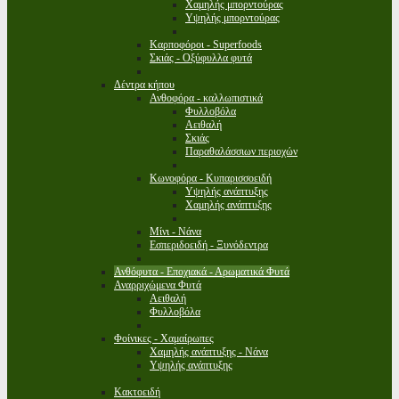
Χαμηλής μπορντούρας
Υψηλής μπορντούρας
Καρποφόροι - Superfoods
Σκιάς - Οξύφυλλα φυτά
Δέντρα κήπου
Ανθοφόρα - καλλωπιστικά
Φυλλοβόλα
Αειθαλή
Σκιάς
Παραθαλάσσιων περιοχών
Κωνοφόρα - Κυπαρισσοειδή
Υψηλής ανάπτυξης
Χαμηλής ανάπτυξης
Μίνι - Νάνα
Εσπεριδοειδή - Ξυνόδεντρα
Ανθόφυτα - Εποχιακά - Αρωματικά Φυτά
Αναρριχώμενα Φυτά
Αειθαλή
Φυλλοβόλα
Φοίνικες - Χαμαίρωπες
Χαμηλής ανάπτυξης - Νάνα
Υψηλής ανάπτυξης
Κακτοειδή