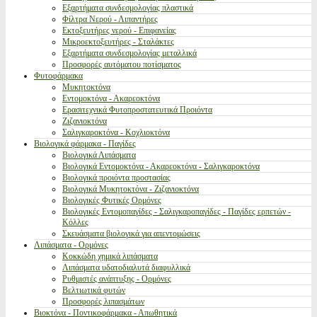
Εξαρτήματα συνδεσμολογίας πλαστικά
Φίλτρα Νερού - Λιπαντήρες
Εκτοξευτήρες νερού - Επιφανείας
Μικροεκτοξευτήρες - Σταλάκτες
Εξαρτήματα συνδεσμολογίας μεταλλικά
Προσφορές αυτόματου ποτίσματος
Φυτοφάρμακα
Μυκητοκτόνα
Εντομοκτόνα - Ακαρεοκτόνα
Ερασιτεχνικά Φυτοπροστατευτικά Προιόντα
Ζιζανιοκτόνα
Σαλιγκαροκτόνα - Κοχλιοκτόνα
Βιολογικά φάρμακα - Παγίδες
Βιολογικά Λιπάσματα
Βιολογικά Εντομοκτόνα - Ακαρεοκτόνα - Σαλιγκαροκτόνα
Βιολογικά προιόντα προστασίας
Βιολογικά Μυκητοκτόνα - Ζιζανιοκτόνα
Βιολογικές Φυτικές Ορμόνες
Βιολογικές Εντομοπαγίδες - Σαλιγκαροπαγίδες - Παγίδες ερπετών -
Κόλλες
Σκευάσματα βιολογικά για απεντομώσεις
Λιπάσματα - Ορμόνες
Κοκκώδη χημικά λιπάσματα
Λιπάσματα υδατοδιαλυτά διαφυλλικά
Ρυθμιστές ανάπτυξης - Ορμόνες
Βελτιωτικά φυτών
Προσφορές λιπασμάτων
Βιοκτόνα - Ποντικοφάρμακα - Απωθητικά