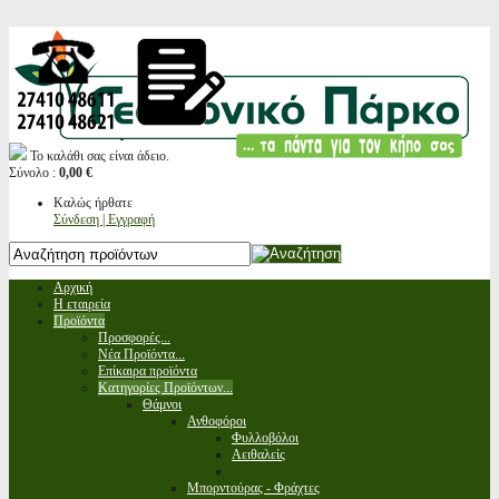
Το καλάθι σας είναι άδειο.
Σύνολο :
0,00 €
Καλώς ήρθατε
Σύνδεση | Εγγραφή
Αρχική
Η εταιρεία
Προϊόντα
Προσφορές...
Νέα Προϊόντα...
Επίκαιρα προϊόντα
Κατηγορίες Προϊόντων...
Θάμνοι
Ανθοφόροι
Φυλλοβόλοι
Αειθαλείς
Μπορντούρας - Φράχτες