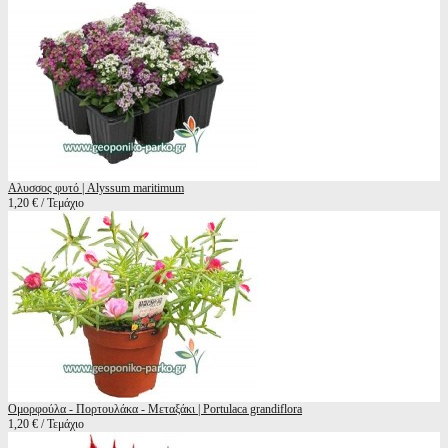
Αλυσσος φυτό | Alyssum maritimum
1,20 € / Τεμάχιο
Ομορφούλα - Πορτουλάκα - Μεταξάκι | Portulaca grandiflora
1,20 € / Τεμάχιο