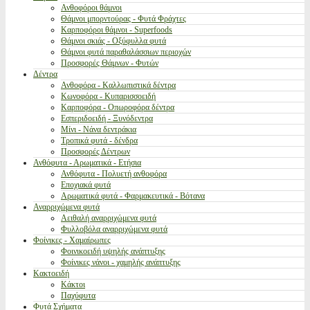
Ανθοφόροι θάμνοι
Θάμνοι μπορντούρας - Φυτά Φράχτες
Καρποφόροι θάμνοι - Superfoods
Θάμνοι σκιάς - Οξύφυλλα φυτά
Θάμνοι φυτά παραθαλάσσιων περιοχών
Προσφορές Θάμνων - Φυτών
Δέντρα
Ανθοφόρα - Καλλωπιστικά δέντρα
Κωνοφόρα - Κυπαρισσοειδή
Καρποφόρα - Οπωροφόρα δέντρα
Εσπεριδοειδή - Ξυνόδεντρα
Μίνι - Νάνα δεντράκια
Τροπικά φυτά - δένδρα
Προσφορές Δέντρων
Ανθόφυτα - Αρωματικά - Ετήσια
Ανθόφυτα - Πολυετή ανθοφόρα
Εποχιακά φυτά
Αρωματικά φυτά - Φαρμακευτικά - Βότανα
Αναρριχώμενα φυτά
Αειθαλή αναρριχώμενα φυτά
Φυλλοβόλα αναρριχώμενα φυτά
Φοίνικες - Χαμαίρωπες
Φοινικοειδή υψηλής ανάπτυξης
Φοίνικες νάνοι - χαμηλής ανάπτυξης
Κακτοειδή
Κάκτοι
Παχύφυτα
Φυτά Σχήματα