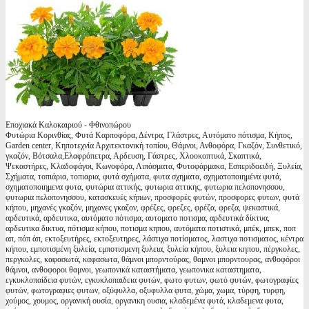
Εποχιακά Καλοκαιριού - Φθινοπώρου
Φυτώρια Κορινθίας, Φυτά Καρποφόρα, Δέντρα, Γλάστρες, Αυτόματο πότισμα, Κήπος,
Garden center, Κηποτεχνία Αρχιτεκτονική τοπίου, Θάμνοι, Ανθοφόρα, Γκαζόν, Συνθετικό,
γκαζόν, Βότσαλα,Ελαφρόπετρα, Αρδευση, Γάστρες, Χλοοκοπτικά, Σκαπτικά,
Ψεκαστήρες, Κλαδοφάγοι, Κωνοφόρα, Λιπάσματα, Φυτοφάρμακα, Εσπεριδοειδή, Ξυλεία,
Σχήματα, τοπιάρια, τοπιαρια, φυτά σχήματα, φυτα σχηματα, σχηματοποιημένα φυτά,
σχηματοποιημενα φυτα, φυτώρια αττικής, φυτωρια αττικης, φυτωρια πελοπονησσου,
φυτωρια πελοπονησσου, κατασκευές κήπων, προσφορές φυτών, προσφορες φυτων, φυτά
κήπου, μηχανές γκαζόν, μηχανες γκαζον, φρέζες, φρεζες, φρέζα, φρεζα, ψεκαστικά,
αρδευτικά, αρδευτικα, αυτόματο πότισμα, αυτοματο ποτισμα, αρδευτικά δίκτυα,
αρδευτικα δικτυα, πότισμα κήπου, ποτισμα κηπου, αυτόματα ποτιστικά, μπέκ, μπεκ, ποπ
απ, πόπ άπ, εκτοξευτήρες, εκτοξευτηρες, λάστιχα ποτίσματος, λαστιχα ποτισματος, κέντρα
κήπου, εμποτισμένη ξυλεία, εμποτισμενη ξυλεια, ξυλεία κήπου, ξυλεια κηπου, πέργκολες,
περγκολες, καφασωτά, καφασωτα, θάμνοι μπορντούρας, θαμνοι μπορντουρας, ανθοφόροι
θάμνοι, ανθοφοροι θαμνοι, γεωπονικά καταστήματα, γεωπονικα καταστηματα,
εγκυκλοπαίδεια φυτών, εγκυκλοπαιδεια φυτών, φωτο φυτων, φωτό φυτών, φωτογραφίες
φυτών, φωτογραφιες φυτων, οξύφυλλα, οξυφυλλα φυτα, χώμα, χωμα, τύρφη, τυρφη,
χούμος, χουμος, οργανική ουσία, οργανικη ουσια, κλαδεμένα φυτά, κλαδεμενα φυτα,