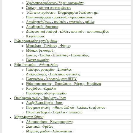
Υγρά απεντομώσεων - Σπρέυ καπνογόνα
Σκόνες - κόκκοι απεντομώσεων
Τζέλ απεντομώσεων - Ετοιμόχρηστα δολώματα gel
Ποντικοφάρμακα - μυοκτόνα - αρουραιοκτόνα
Απωθητικά ζώων - πουλιών - ποντικών - φιδιών
Απωθητικά - βιοκτόνα
Δολωματικοί σταθμοί - κόλλες ποντικών - ποντικοπαγίδες
Κτηνιατρικά
Είδη προστασίας εργαζομένων
Μποτάκια - Γαλότσες - Φόρμες
Μάσκες ψεκασμού
Ιμάντες - Γυαλιά - Ωτασπίδες - Προσωπίδες
Γάντια εργασίας
Είδη Φυτωρίου - Ανθοπωλείου
Γλάστρες φυτωρίου - Σακούλες
Δίσκοι σποράς - Παλετάκια φύτευσης
Γλαστράκια - Υποστρώματα JIFFY
Είδη συσκευασίας - Ταμπελάκια - Ράφιες - Κορδόνια
Κουβάδες - Ζεμπίλια
Προσφορές ειδών φυτωρίου
Οικολογικά σκεύη- Πυρίμαχα - Inox
Ανοξείδωτα δοχεία - Inox
Πυρίμαχα σκεύη - πιθάρια λαδιού - λεκάνες ζυμώματος
Πλαστικά δοχεία - Βαρέλια - Τενεκέδες
Μηχανήματα Κήπου
Αλυσσοπρίονα - Κονταροπρίονα
Σκαπτικά - Φρέζες
Μηχανές γκαζόν - Χλοοκοπτικά