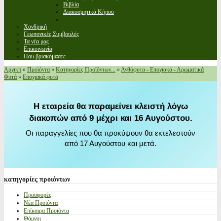
Βιβλία
Διακοσμητικά Κήπου
Χονδρική
Γεωπονικές Συμβουλές
Τα νέα μας
Επικοινωνία
Που βρισκόμαστε
Αρχική
»
Προϊόντα
»
Κατηγορίες Προϊόντων...
»
Ανθόφυτα - Εποχιακά - Αρωματικά
Φυτά
»
Εποχιακά φυτά
Η εταιρεία θα παραμείνει κλειστή λόγω
διακοπών από 9 μέχρι και 16 Αυγούστου.
Οι παραγγελίες που θα προκύψουν θα εκτελεστούν
από 17 Αυγούστου και μετά.
κατηγορίες
προιόντων
Προσφορές
Νέα Προϊόντα
Επίκαιρα Προϊόντα
Θάμνοι