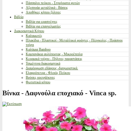
Πάσσαλοι πεύκου - Στηρίγματα φυτών
Αξεσουάρ μεταλλικά - Βάσεις
Αποθήκες κήπου ξύλινες
Βιβλία
Βιβλία για ερασιτέχνες
Βιβλία για επαγγελματίες
Διακοσμητικά Κήπου
Καλαμωτές
Πλακίδια - Πλαστικοί - Μεταλλικοί φράχτες - Πέργκολες - Πράσινοι
τοίχοι
Καλάμια Bamboo
Καμπανάκια αυλόπορτας - Μικροέπιπλα
Κεραμικά τοίχου - Πήλινες παραστάσεις
Τσιμέντινα διακοσμητικά
Διαμόρφωση εδάφους -διαχωριστικά.
Ελαφρόπετρα - Φλοιός Πεύκου
Βρύσες ορειχάλκινες
Φωτιστικά κήπου
Βίνκα - Δαφνούλα εποχιακό - Vinca sp.