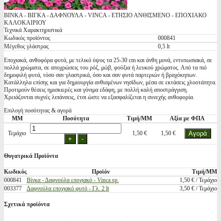
ΒΙΝΚΑ - ΒΙΓΚΑ - ΔΑΦΝΟΥΛΑ - VINCA - ΕΤΗΣΙΟ ΑΝΘΙΣΜΕΝΟ - ΕΠΟΧΙΑΚΟ
ΚΑΛΟΚΑΙΡΙΟΥ
Τεχνικά Χαρακτηριστικά
Κωδικός προϊόντος
000841
Μέγεθος γλάστρας
0,5 lt
Εποχιακά, ανθοφόρα φυτά, με τελικό ύψος τα 25-30 cm και άνθη μονά, εντυπωσιακά, σε
πολλά χρώματα, σε αποχρώσεις του ρόζ, μώβ, φούξια ή λευκού χρώματος. Από τα πιό
δημοφιλή φυτά, τόσο σαν γλαστρικά, όσο και σαν φυτά παρτεριών ή βραχόκηπων.
Κατάλληλα επίσης και για δημιουργία ανθισμένων νησίδων, μέσα σε εκτάσεις χλοοτάπητα.
Προτιμούν θέσεις ημισκιερές και γόνιμα εδάφη, με πολλή καλή αποστράγγιση.
Χρειάζονται συχνές λιπάνσεις, έτσι ώστε να εξασφαλίζεται η συνεχής ανθοφορία.
Επιλογή ποσότητας & αγορά
ΜΜ
Ποσότητα
Τιμή/ΜΜ
Αξία με ΦΠΑ
Τεμάχιο
1,50 €
1,50 €
Θυγατρικά Προϊόντα
Κωδικός
Προϊόν
Τιμή/ΜΜ
000841
Βίνκα - Δαφνούλα εποχιακό - Vinca sp.
1,50 € / Τεμάχιο
003377
Δαφνούλα εποχιακό φυτό - Γλ. 2 lt
3,50 € / Τεμάχιο
Σχετικά προϊόντα