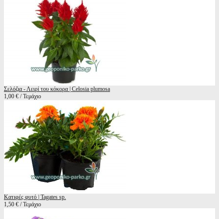
Σελόζια - Λειρί του κόκορα | Celosia plumosa
1,00 € / Τεμάχιο
Κατιφές φυτό | Tagates sp.
1,50 € / Τεμάχιο