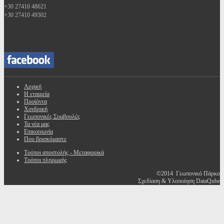
+30 27410 48621
+30 27410 49302
Αρχική
Η εταιρεία
Προϊόντα
Χονδρική
Γεωπονικές Συμβουλές
Τα νέα μας
Επικοινωνία
Που βρισκόμαστε
Τρόποι αποστολής - Μεταφορικά
Τρόποι πληρωμής
©2014 Γεωπονικό Πάρκο
Σχεδίαση & Υλοποίηση DataQube