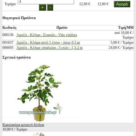
Τεμάχιο
12,00 €
12,00 €
Θυγατρικά Προϊόντα
Κωδικός
Προϊόν
Τιμή/ΜΜ
από 10,00 € /
000136
Αμπέλι - Κλήμα - Σταφύλι - Vitis vinifera
Τεμάχιο
001637
Αμπέλι - Κλήμα φυτό 1 έτους - ύψος 0,5 m
5,00 € / Τεμάχιο
006693
Αμπέλι - Κλήμα -σπαλιέρα - 3 ετών - 1,5-2 m
24,00 € / Τεμάχιο
Σχετικά προϊόντα
Καρποφόρα μονοετή δένδρα
10,00 € / Τεμάχιο