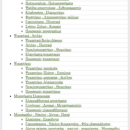
Πολυεργαλεία - Πολυμηχανήματα
Ψαλίδια μπορντούρας - Ευθυγραμμιστές
Κλαδοφάγοι - Εξαερωτήρες
Φυσητήρες - Απορροφητήρες φύλλων
Γαιοτρύπανα - Πλυστικά
Σχίστες Ξύλων - Κορμών
Προσφορές μηχανημάτων
Ψεκαστικά - Αντλίες
Ψεκαστικά Βυτία εδάφους
Αντλίες - Πιεστικά
Νεφελοψεκαστήρες - Θειωτήρες
Εξαρτήματα ψεκαστικών
Προσφορές ψεκαστικών
Ψεκαστήρες
Ψεκαστήρες προπίεσης
Ψεκαστήρες Πλάτης - Επινώτιοι
Ψεκαστήρες μπαταρίας - βενζίνης
Ψεκαστήρες ζιζανιοκτονίας
Νεφελοψεκαστήρες - Θειωτήρες
Προσφορές ψεκαστήρων
Μηχανήματα Ελαιοκομίας
Ελαιοραβδιστικά μηχανήματα
Γεννήτριες - Δυναμό - Μετασχηματιστές
Προσφορές ελαιοραβδιστικών
Μουσαμάδες - Νάυλον - Δίχτυα - Πανιά
Ελαιόπανα - Ελαιόδιχτα
Γαιουφάσματα - Νάυλον θερμοκηπίου - Φίλμ εδαφοκάλυψης
Δίχτυα σκίασης-προστασίας - παγετού - αναρρίχησης - Μουσαμάδες