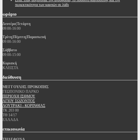
Ελιά: Πως αυξάνουμε την ανθοφορία, το ποσοστό καρπόδεσης και την
περιεκτικότητα των καρπών σε λάδι
ωράριο
Δευτέρα|Τετάρτη
09:00-16:00
Τρίτη|Πέμπτη|Παρασκευή
09:00-16:00
Σάββατο
09:00-15:00
Κυριακή
ΚΛΕΙΣΤΑ
διεύθυνση
ΜΕΓΓΟΥΛΗΣ ΠΡΟΚΟΠΗΣ
ΓΕΩΠΟΝΙΚΟ ΠΑΡΚΟ
ΠΕΡΙΟΧΗ ΙΣΘΜΟΥ
ΑΓΙΟΥ ΣΩΖΟΝΤΟΣ
ΛΟΥΤΡΑΚΙ - ΚΟΡΙΝΘΙΑΣ
ΤΚ 203 00
ΤΘ 14/17
ΕΛΛΑΔΑ
επικοινωνία
ΤΗΛΕΦΩΝΑ