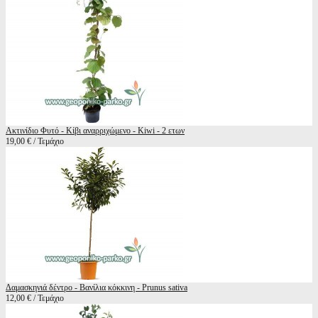
Ακτινίδιο Φυτό - Κίβι αναρριχώμενο - Kiwi - 2 ετων
19,00 € / Τεμάχιο
Δαμασκηνιά δέντρο - Βανίλια κόκκινη - Prunus sativa
12,00 € / Τεμάχιο