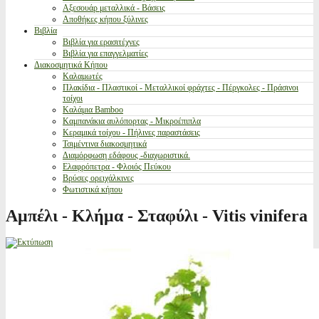
Αξεσουάρ μεταλλικά - Βάσεις
Αποθήκες κήπου ξύλινες
Βιβλία
Βιβλία για ερασιτέχνες
Βιβλία για επαγγελματίες
Διακοσμητικά Κήπου
Καλαμωτές
Πλακίδια - Πλαστικοί - Μεταλλικοί φράχτες - Πέργκολες - Πράσινοι
τοίχοι
Καλάμια Bamboo
Καμπανάκια αυλόπορτας - Μικροέπιπλα
Κεραμικά τοίχου - Πήλινες παραστάσεις
Τσιμέντινα διακοσμητικά
Διαμόρφωση εδάφους -διαχωριστικά.
Ελαφρόπετρα - Φλοιός Πεύκου
Βρύσες ορειχάλκινες
Φωτιστικά κήπου
Αμπέλι - Κλήμα - Σταφύλι - Vitis vinifera