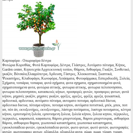
Καρποφόρα - Οπωροφόρα δέντρα
Φυτώρια Κορινθίας, Φυτά Καρποφόρα, Δέντρα, Γλάστρες, Αυτόματο πότισμα, Κήπος,
Garden center, Κηποτεχνία Αρχιτεκτονική τοπίου, Θάμνοι, Ανθοφόρα, Γκαζόν, Συνθετικό,
γκαζόν, Βότσαλα,Ελαφρόπετρα, Αρδευση, Γάστρες, Χλοοκοπτικά, Σκαπτικά,
Ψεκαστήρες, Κλαδοφάγοι, Κωνοφόρα, Λιπάσματα, Φυτοφάρμακα, Εσπεριδοειδή, Ξυλεία,
Σχήματα, τοπιάρια, τοπιαρια, φυτά σχήματα, φυτα σχηματα, σχηματοποιημένα φυτά,
σχηματοποιημενα φυτα, φυτώρια αττικής, φυτωρια αττικης, φυτωρια πελοπονησσου,
φυτωρια πελοπονησσου, κατασκευές κήπων, προσφορές φυτών, προσφορες φυτων, φυτά
κήπου, μηχανές γκαζόν, μηχανες γκαζον, φρέζες, φρεζες, φρέζα, φρεζα, ψεκαστικά,
αρδευτικά, αρδευτικα, αυτόματο πότισμα, αυτοματο ποτισμα, αρδευτικά δίκτυα,
αρδευτικα δικτυα, πότισμα κήπου, ποτισμα κηπου, αυτόματα ποτιστικά, μπέκ, μπεκ, ποπ
απ, πόπ άπ, εκτοξευτήρες, εκτοξευτηρες, λάστιχα ποτίσματος, λαστιχα ποτισματος, κέντρα
κήπου, εμποτισμένη ξυλεία, εμποτισμενη ξυλεια, ξυλεία κήπου, ξυλεια κηπου, πέργκολες,
περγκολες, καφασωτά, καφασωτα, θάμνοι μπορντούρας, θαμνοι μπορντουρας, ανθοφόροι
θάμνοι, ανθοφοροι θαμνοι, γεωπονικά καταστήματα, γεωπονικα καταστηματα,
εγκυκλοπαίδεια φυτών, εγκυκλοπαιδεια φυτών, φωτο φυτων, φωτό φυτών, φωτογραφίες
φυτών, φωτογραφιες φυτων, οξύφυλλα, οξυφυλλα φυτα, χώμα, χωμα, τύρφη, τυρφη,