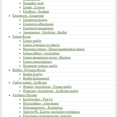
Πυραμίδες φυτά
Σπιράλ - Στριφτά
Ελεύθερα - Τοπιάρια
Σπορόφυτα - Αρωματικά
Σπορόφυτα άνοιξης
Σπορόφυτα φθινοπώρου
Σπορόφυτα αρωματικών
Λαχανόκηπος - Κόνδυλοι - Βολβοί
Σπόροι Φυτών
Σπόροι γκαζόν
Σπόροι λαχανικών σε φάκελα
Βιολογικοί σπόροι - Παλιοί παραδοσιακοί σπόροι
Σπόροι ανθέων - λουλουδιών
Σπόροι αρωματικών φυτών - Βοτάνων
Σπόροι επαγγελματικοί
Προσφορές σπόρων γκαζόν
Βολβοί - Ριζώματα Φυτών
Βολβοί Ανοιξης
Βολβοί Καλοκαιριού
Γκαζόν φυσικό - Συνθετικό
Φυσικός χλοοτάπητας - Έτοιμο γκαζόν
Πλαστικός χλοοτάπητας - Συνθετικό γκαζόν
Αυτόματο Πότισμα
Εκτοξευτήρες - Pop Up
Ηλεκτροβάνες - εξαρτήματα
Προγραμματιστές - Κομπιούτερ
Λάστιχα PE- Σωλήνες αυτόματου ποτίσματος
Εξαρτήματα συνδεσμολογίας πλαστικά