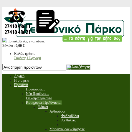
Το καλάθι σας είναι άδειο.
Σύνολο :
0,00 €
Καλώς ήρθατε
Σύνδεση | Εγγραφή
Αρχική
Η εταιρεία
Προϊόντα
Προσφορές...
Νέα Προϊόντα...
Επίκαιρα προϊόντα
Κατηγορίες Προϊόντων...
Θάμνοι
Ανθοφόροι
Φυλλοβόλοι
Αειθαλείς
Μπορντούρας - Φράχτες