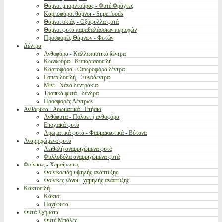
Θάμνοι μπορντούρας - Φυτά Φράχτες
Καρποφόροι θάμνοι - Superfoods
Θάμνοι σκιάς - Οξύφυλλα φυτά
Θάμνοι φυτά παραθαλάσσιων περιοχών
Προσφορές Θάμνων - Φυτών
Δέντρα
Ανθοφόρα - Καλλωπιστικά δέντρα
Κωνοφόρα - Κυπαρισσοειδή
Καρποφόρα - Οπωροφόρα δέντρα
Εσπεριδοειδή - Ξυνόδεντρα
Μίνι - Νάνα δεντράκια
Τροπικά φυτά - δένδρα
Προσφορές Δέντρων
Ανθόφυτα - Αρωματικά - Ετήσια
Ανθόφυτα - Πολυετή ανθοφόρα
Εποχιακά φυτά
Αρωματικά φυτά - Φαρμακευτικά - Βότανα
Αναρριχώμενα φυτά
Αειθαλή αναρριχώμενα φυτά
Φυλλοβόλα αναρριχώμενα φυτά
Φοίνικες - Χαμαίρωπες
Φοινικοειδή υψηλής ανάπτυξης
Φοίνικες νάνοι - χαμηλής ανάπτυξης
Κακτοειδή
Κάκτοι
Παχύφυτα
Φυτά Σχήματα
Φυτά Μπάλες