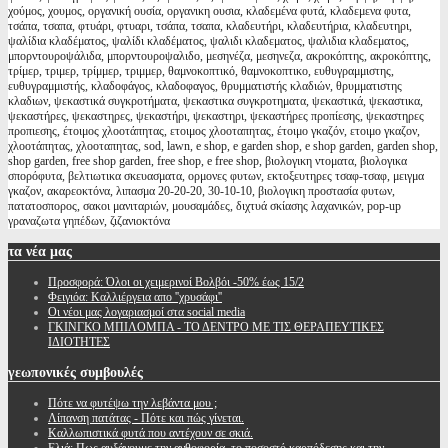
χούμος, χουμος, οργανική ουσία, οργανικη ουσια, κλαδεμένα φυτά, κλαδεμενα φυτα,
τσάπα, τσαπα, φτυάρι, φτυαρι, τσάπα, τσαπα, κλαδευτήρι, κλαδευτήρια, κλαδευτηρι,
ψαλίδια κλαδέματος, ψαλίδι κλαδέματος, ψαλιδι κλαδεματος, ψαλιδια κλαδεματος,
μπορντουροψάλιδα, μπορντουροψαλιδο, μεσηνέζα, μεσηνεζα, ακροκόπτης, ακροκόπτης,
τρίμερ, τριμερ, τρίμμερ, τριμμερ, θαμνοκοπτικό, θαμνοκοπτικο, ευθυγραμμιστης,
ευθυγραμμιστής, κλαδοφάγος, κλαδοφαγος, θρυμματιστής κλαδιών, θρυμματιστης
κλαδιων, ψεκαστικά συγκροτήματα, ψεκαστικα συγκροτηματα, ψεκαστικά, ψεκαστικα,
ψεκαστήρες, ψεκαστηρες, ψεκαστήρι, ψεκαστηρι, ψεκαστήρες προπίεσης, ψεκαστηρες
προπιεσης, έτοιμος χλοοτάπητας, ετοιμος χλοοταπητας, έτοιμο γκαζόν, ετοιμο γκαζον,
χλοοτάπητας, χλοοταπητας, sod, lawn, e shop, e garden shop, e shop garden, garden shop,
shop garden, free shop garden, free shop, e free shop, βιολογικη ντοματα, βιολογικα
σπορόφυτα, βελτιωτικα σκευασματα, ορμονες φυτων, εκτοξευτηρες τσαφ-τσαφ, μειγμα
γκαζον, ακαρεοκτόνα, λιπασμα 20-20-20, 30-10-10, βιολογικη προστασία φυτων,
πατατοσπορος, σακοι μανιταριών, μουσαμάδες, διχτυά σκίασης λαχανικών, pop-up
γραναζωτα γηπέδων, ζιζανιοκτόνα
τα
νέα μας
Προσφορά: Όλοι οι χειμερινοί Βολβόι -50% έως 15/2
Φειγιόα: Καλλιέργεια απο ''χρυσάφι''
Oι νέοι μας λογαριασμοί στα social media
ΓΚΙΝΓΚΟ ΜΠΙΛΟΜΠΑ - ΤΟ ΔΕΝΤΡΟ ΜΕ ΤΙΣ ΘΕΡΑΠΕΥΤΙΚΕΣ
ΙΔΙΟΤΗΤΕΣ
γεωπονικές
συμβουλές
Πότε να φυτέψω την λεβάντα μου ;
Λίπανση πατάτας - Πότε και πώς γίνεται.
Καλλωπιστικά φυτά που αντέχουν σε σκιά.