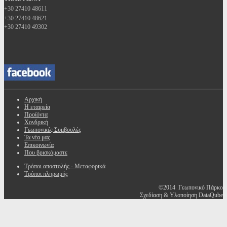
+30 27410 48611
+30 27410 48621
+30 27410 49302
Αρχική
Η εταιρεία
Προϊόντα
Χονδρική
Γεωπονικές Συμβουλές
Τα νέα μας
Επικοινωνία
Που βρισκόμαστε
Τρόποι αποστολής - Μεταφορικά
Τρόποι πληρωμής
©2014 Γεωπονικό Πάρκο
Σχεδίαση & Υλοποίηση DataQube