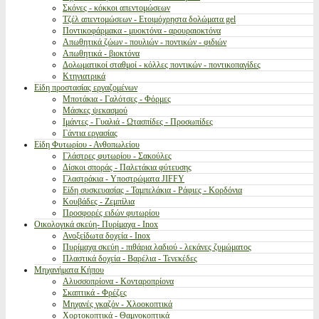
Σκόνες - κόκκοι απεντομώσεων
Τζέλ απεντομώσεων - Ετοιμόχρηστα δολώματα gel
Ποντικοφάρμακα - μυοκτόνα - αρουραιοκτόνα
Απωθητικά ζώων - πουλιών - ποντικών - φιδιών
Απωθητικά - βιοκτόνα
Δολωματικοί σταθμοί - κόλλες ποντικών - ποντικοπαγίδες
Κτηνιατρικά
Είδη προστασίας εργαζομένων
Μποτάκια - Γαλότσες - Φόρμες
Μάσκες ψεκασμού
Ιμάντες - Γυαλιά - Ωτασπίδες - Προσωπίδες
Γάντια εργασίας
Είδη Φυτωρίου - Ανθοπωλείου
Γλάστρες φυτωρίου - Σακούλες
Δίσκοι σποράς - Παλετάκια φύτευσης
Γλαστράκια - Υποστρώματα JIFFY
Είδη συσκευασίας - Ταμπελάκια - Ράφιες - Κορδόνια
Κουβάδες - Ζεμπίλια
Προσφορές ειδών φυτωρίου
Οικολογικά σκεύη- Πυρίμαχα - Inox
Ανοξείδωτα δοχεία - Inox
Πυρίμαχα σκεύη - πιθάρια λαδιού - λεκάνες ζυμώματος
Πλαστικά δοχεία - Βαρέλια - Τενεκέδες
Μηχανήματα Κήπου
Αλυσσοπρίονα - Κονταροπρίονα
Σκαπτικά - Φρέζες
Μηχανές γκαζόν - Χλοοκοπτικά
Χορτοκοπτικά - Θαμνοκοπτικά