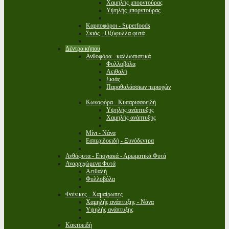
Χαμηλής μπορντούρας
Υψηλής μπορντούρας
Καρποφόροι - Superfoods
Σκιάς - Οξύφυλλα φυτά
Δέντρα κήπου
Ανθοφόρα - καλλωπιστικά
Φυλλοβόλα
Αειθαλή
Σκιάς
Παραθαλάσσιων περιοχών
Κωνοφόρα - Κυπαρισσοειδή
Υψηλής ανάπτυξης
Χαμηλής ανάπτυξης
Μίνι - Νάνα
Εσπεριδοειδή - Ξυνόδεντρα
Ανθόφυτα - Εποχιακά - Αρωματικά Φυτά
Αναρριχώμενα Φυτά
Αειθαλή
Φυλλοβόλα
Φοίνικες - Χαμαίρωπες
Χαμηλής ανάπτυξης - Νάνα
Υψηλής ανάπτυξης
Κακτοειδή