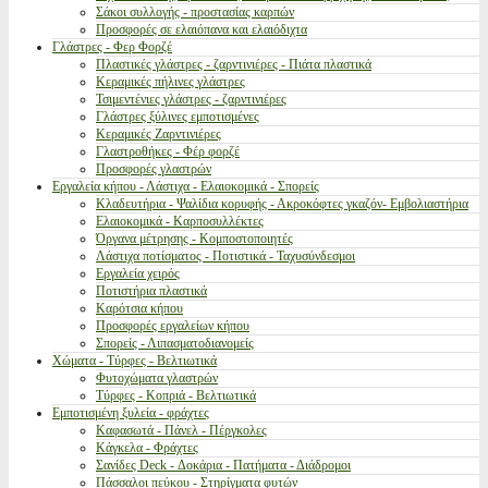
Σάκοι συλλογής - προστασίας καρπών
Προσφορές σε ελαιόπανα και ελαιόδιχτα
Γλάστρες - Φερ Φορζέ
Πλαστικές γλάστρες - ζαρντινιέρες - Πιάτα πλαστικά
Κεραμικές πήλινες γλάστρες
Τσιμεντένιες γλάστρες - ζαρντινιέρες
Γλάστρες ξύλινες εμποτισμένες
Κεραμικές Ζαρντινιέρες
Γλαστροθήκες - Φέρ φορζέ
Προσφορές γλαστρών
Εργαλεία κήπου - Λάστιχα - Ελαιοκομικά - Σπορείς
Κλαδευτήρια - Ψαλίδια κορυφής - Ακροκόφτες γκαζόν- Εμβολιαστήρια
Ελαιοκομικά - Καρποσυλλέκτες
Όργανα μέτρησης - Κομποστοποιητές
Λάστιχα ποτίσματος - Ποτιστικά - Ταχυσύνδεσμοι
Εργαλεία χειρός
Ποτιστήρια πλαστικά
Καρότσια κήπου
Προσφορές εργαλείων κήπου
Σπορείς - Λιπασματοδιανομείς
Χώματα - Τύρφες - Βελτιωτικά
Φυτοχώματα γλαστρών
Τύρφες - Κοπριά - Βελτιωτικά
Εμποτισμένη ξυλεία - φράχτες
Καφασωτά - Πάνελ - Πέργκολες
Κάγκελα - Φράχτες
Σανίδες Deck - Δοκάρια - Πατήματα - Διάδρομοι
Πάσσαλοι πεύκου - Στηρίγματα φυτών