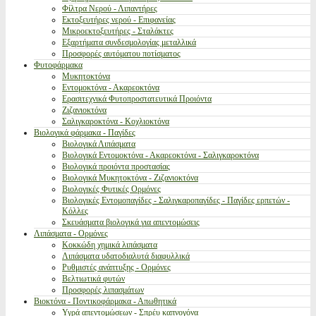
Φίλτρα Νερού - Λιπαντήρες
Εκτοξευτήρες νερού - Επιφανείας
Μικροεκτοξευτήρες - Σταλάκτες
Εξαρτήματα συνδεσμολογίας μεταλλικά
Προσφορές αυτόματου ποτίσματος
Φυτοφάρμακα
Μυκητοκτόνα
Εντομοκτόνα - Ακαρεοκτόνα
Ερασιτεχνικά Φυτοπροστατευτικά Προιόντα
Ζιζανιοκτόνα
Σαλιγκαροκτόνα - Κοχλιοκτόνα
Βιολογικά φάρμακα - Παγίδες
Βιολογικά Λιπάσματα
Βιολογικά Εντομοκτόνα - Ακαρεοκτόνα - Σαλιγκαροκτόνα
Βιολογικά προιόντα προστασίας
Βιολογικά Μυκητοκτόνα - Ζιζανιοκτόνα
Βιολογικές Φυτικές Ορμόνες
Βιολογικές Εντομοπαγίδες - Σαλιγκαροπαγίδες - Παγίδες ερπετών -
Κόλλες
Σκευάσματα βιολογικά για απεντομώσεις
Λιπάσματα - Ορμόνες
Κοκκώδη χημικά λιπάσματα
Λιπάσματα υδατοδιαλυτά διαφυλλικά
Ρυθμιστές ανάπτυξης - Ορμόνες
Βελτιωτικά φυτών
Προσφορές λιπασμάτων
Βιοκτόνα - Ποντικοφάρμακα - Απωθητικά
Υγρά απεντομώσεων - Σπρέυ καπνογόνα