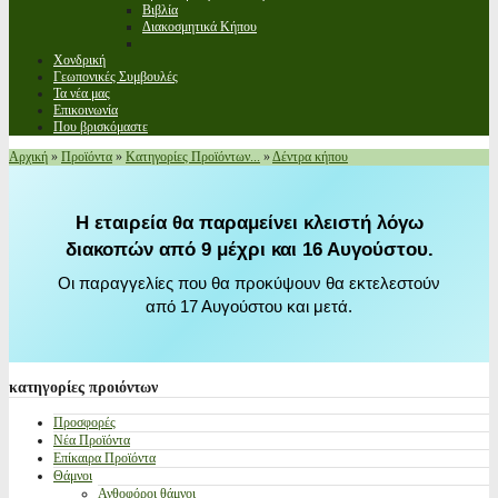
Βιβλία
Διακοσμητικά Κήπου
Χονδρική
Γεωπονικές Συμβουλές
Τα νέα μας
Επικοινωνία
Που βρισκόμαστε
Αρχική
»
Προϊόντα
»
Κατηγορίες Προϊόντων...
»
Δέντρα κήπου
Η εταιρεία θα παραμείνει κλειστή λόγω
διακοπών από 9 μέχρι και 16 Αυγούστου.
Οι παραγγελίες που θα προκύψουν θα εκτελεστούν
από 17 Αυγούστου και μετά.
κατηγορίες
προιόντων
Προσφορές
Νέα Προϊόντα
Επίκαιρα Προϊόντα
Θάμνοι
Ανθοφόροι θάμνοι