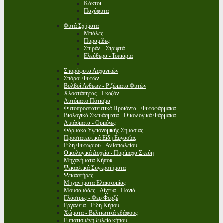
Κάκτοι
Παχύφυτα
Φυτά Σχήματα
Μπάλες
Πυραμίδες
Σπιράλ - Στριφτά
Ελεύθερα - Τοπιάρια
Σπορόφυτα Λαχανικών
Σπόροι Φυτών
Βολβοί Ανθεων - Ριζώματα Φυτών
Χλοοτάπητας - Γκαζόν
Αυτόματο Πότισμα
Φυτοπροστατευτικά Προϊόντα - Φυτοφάρμακα
Βιολογικά Σκευάσματα - Οικολογικά Φάρμακα
Λιπάσματα - Ορμόνες
Φάρμακα Υγειονομικής Σημασίας
Προστατευτικά Είδη Εργασίας
Είδη Φυτωρίου - Ανθοπωλείου
Οικολογικά Δοχεία - Πυρίμαχα Σκεύη
Μηχανήματα Κήπου
Ψεκαστικά Συγκροτήματα
Ψεκαστήρες
Μηχανήματα Ελαιοκομίας
Μουσαμάδες - Δίχτυα - Πανιά
Γλάστρες - Φερ Φορζέ
Εργαλεία - Είδη Κήπου
Χώματα - Βελτιωτικά εδάφους
Εμποτισμένη ξυλεία κήπου