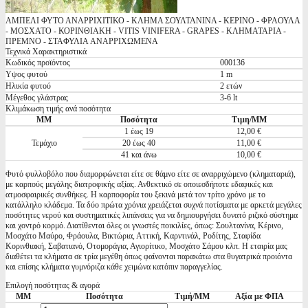
ΑΜΠΕΛΙ ΦΥΤΟ ΑΝΑΡΡΙΧΙΤΙΚΟ - ΚΛΗΜΑ ΣΟΥΛΤΑΝΙΝΑ - ΚΕΡΙΝΟ - ΦΡΑΟΥΛΑ
- ΜΟΣΧΑΤΟ - ΚΟΡΙΝΘΙΑΚΗ - VITIS VINIFERA - GRAPES - ΚΛΗΜΑΤΑΡΙΑ -
ΠΡΕΜΝΟ - ΣΤΑΦΥΛΙA ΑΝΑΡΡΙΧΩΜΕΝΑ
Τεχνικά Χαρακτηριστικά
Κωδικός προϊόντος
000136
Υψος φυτού
1 m
Ηλικία φυτού
2 ετών
Μέγεθος γλάστρας
3-6 lt
Κλιμάκωση τιμής ανά ποσότητα
ΜΜ
Ποσότητα
Τιμη/ΜΜ
1 έως 19
12,00 €
Τεμάχιο
20 έως 40
11,00 €
41 και άνω
10,00 €
Φυτό φυλλοβόλο που διαμορφώνεται είτε σε θάμνο είτε σε αναρριχώμενο (κληματαριά),
με καρπούς μεγάλης διατροφικής αξίας. Ανθεκτικό σε οποιεσδήποτε εδαφικές και
ατμοσφαιρικές συνθήκες. Η καρποφορία του ξεκινά μετά τον τρίτο χρόνο με το
κατάλληλο κλάδεμα. Τα δύο πρώτα χρόνια χρειάζεται συχνά ποτίσματα με αρκετά μεγάλες
ποσότητες νερού και συστηματικές λιπάνσεις για να δημιουργήσει δυνατό ριζικό σύστημα
και χοντρό κορμό. Διατίθενται όλες οι γνωστές ποικιλίες, όπως: Σουλτανίνα, Κέρινο,
Μοσχάτο Μαύρο, Φράουλα, Βικτώρια, Αττική, Καρντινάλ, Ροδίτης, Σταφίδα
Κορινθιακή, Σαβατιανό, Οτομοράγια, Αγιορίτικο, Μοσχάτο Σάμου κλπ. Η εταιρία μας
διαθέτει τα κλήματα σε τρία μεγέθη όπως φαίνονται παρακάτω στα θυγατρικά προιόντα
και επίσης κλήματα γυμνόριζα κάθε χειμώνα κατόπιν παραγγελίας.
Επιλογή ποσότητας & αγορά
ΜΜ
Ποσότητα
Τιμή/ΜΜ
Αξία με ΦΠΑ