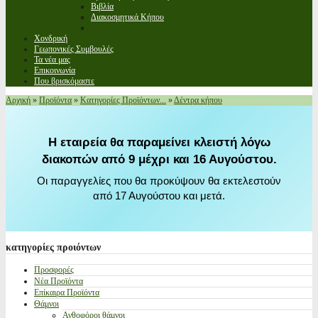
Βιβλία
Διακοσμητικά Κήπου
Χονδρική
Γεωπονικές Συμβουλές
Τα νέα μας
Επικοινωνία
Που βρισκόμαστε
Αρχική
»
Προϊόντα
»
Κατηγορίες Προϊόντων...
»
Δέντρα κήπου
Η εταιρεία θα παραμείνει κλειστή λόγω
διακοπών από 9 μέχρι και 16 Αυγούστου.
Οι παραγγελίες που θα προκύψουν θα εκτελεστούν
από 17 Αυγούστου και μετά.
κατηγορίες
προιόντων
Προσφορές
Νέα Προϊόντα
Επίκαιρα Προϊόντα
Θάμνοι
Ανθοφόροι θάμνοι