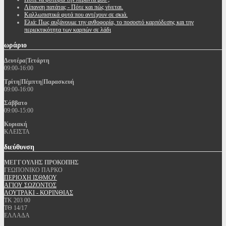
Λίπανση πατάτας - Πότε και πώς γίνεται.
Καλλωπιστικά φυτά που αντέχουν σε σκιά.
Ελιά: Πως αυξάνουμε την ανθοφορία, το ποσοστό καρπόδεσης και την
περιεκτικότητα των καρπών σε λάδι
ωράριο
Δευτέρα|Τετάρτη
09:00-16:00
Τρίτη|Πέμπτη|Παρασκευή
09:00-16:00
Σάββατο
09:00-15:00
Κυριακή
ΚΛΕΙΣΤΑ
διεύθυνση
ΜΕΓΓΟΥΛΗΣ ΠΡΟΚΟΠΗΣ
ΓΕΩΠΟΝΙΚΟ ΠΑΡΚΟ
ΠΕΡΙΟΧΗ ΙΣΘΜΟΥ
ΑΓΙΟΥ ΣΩΖΟΝΤΟΣ
ΛΟΥΤΡΑΚΙ - ΚΟΡΙΝΘΙΑΣ
ΤΚ 203 00
ΤΘ 14/17
ΕΛΛΑΔΑ