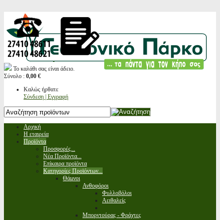
Το καλάθι σας είναι άδειο.
Σύνολο :
0,00 €
Καλώς ήρθατε
Σύνδεση | Εγγραφή
Αρχική
Η εταιρεία
Προϊόντα
Προσφορές...
Νέα Προϊόντα...
Επίκαιρα προϊόντα
Κατηγορίες Προϊόντων...
Θάμνοι
Ανθοφόροι
Φυλλοβόλοι
Αειθαλείς
Μπορντούρας - Φράχτες