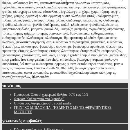
θάμνοι, ανθοφοροι θαμνοι, γεωπονικά καταστήματα, γεωπονικα καταστηματα,
εγκυκλοπαίδεια φυτών, εγκυκλοπαιδεια φυτών, φωτο φυτων, φωτό φυτών, φωτογραφίες
φυτών, φωτογραφιες φυτων, οξύφυλλα, οξυφυλλα φυτα, χώμα, χωμα, τύρφη, τυρφη,
χούμος, χουμος, οργανική ουσία, οργανικη ουσια, κλαδεμένα φυτά, κλαδεμενα φυτα,
τσάπα, τσαπα, φτυάρι, φτυαρι, τσάπα, τσαπα, κλαδευτήρι, κλαδευτήρια, κλαδευτηρι,
ψαλίδια κλαδέματος, ψαλίδι κλαδέματος, ψαλιδι κλαδεματος, ψαλιδια κλαδεματος,
μπορντουροψάλιδα, μπορντουροψαλιδο, μεσηνέζα, μεσηνεζα, ακροκόπτης, ακροκόπτης,
τρίμερ, τριμερ, τρίμμερ, τριμμερ, θαμνοκοπτικό, θαμνοκοπτικο, ευθυγραμμιστης,
ευθυγραμμιστής, κλαδοφάγος, κλαδοφαγος, θρυμματιστής κλαδιών, θρυμματιστης
κλαδιων, ψεκαστικά συγκροτήματα, ψεκαστικα συγκροτηματα, ψεκαστικά, ψεκαστικα,
ψεκαστήρες, ψεκαστηρες, ψεκαστήρι, ψεκαστηρι, ψεκαστήρες προπίεσης, ψεκαστηρες
προπιεσης, έτοιμος χλοοτάπητας, ετοιμος χλοοταπητας, έτοιμο γκαζόν, ετοιμο γκαζον,
χλοοτάπητας, χλοοταπητας, sod, lawn, e shop, e garden shop, e shop garden, garden shop,
shop garden, free shop garden, free shop, e free shop, βιολογικη ντοματα, βιολογικα
σπορόφυτα, βελτιωτικα σκευασματα, ορμονες φυτων, εκτοξευτηρες τσαφ-τσαφ, μειγμα
γκαζον, ακαρεοκτόνα, λιπασμα 20-20-20, 30-10-10, βιολογικη προστασία φυτων,
πατατοσπορος, σακοι μανιταριών, μουσαμάδες, διχτυά σκίασης λαχανικών, pop-up
γραναζωτα γηπέδων, ζιζανιοκτόνα
τα
νέα μας
Προσφορά: Όλοι οι χειμερινοί Βολβόι -50% έως 15/2
Φειγιόα: Καλλιέργεια απο ''χρυσάφι''
Oι νέοι μας λογαριασμοί στα social media
ΓΚΙΝΓΚΟ ΜΠΙΛΟΜΠΑ - ΤΟ ΔΕΝΤΡΟ ΜΕ ΤΙΣ ΘΕΡΑΠΕΥΤΙΚΕΣ
ΙΔΙΟΤΗΤΕΣ
γεωπονικές
συμβουλές
Πότε να φυτέψω την λεβάντα μου ;