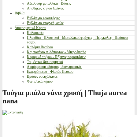
Αξεσουάρ μεταλλικά - Βάσεις
Αποθήκες κήπου ξύλινες
Βιβλία
Βιβλία για ερασιτέχνες
Βιβλία για επαγγελματίες
Διακοσμητικά Κήπου
Καλαμωτές
Πλακίδια - Πλαστικοί - Μεταλλικοί φράχτες - Πέργκολες - Πράσινοι
τοίχοι
Καλάμια Bamboo
Καμπανάκια αυλόπορτας - Μικροέπιπλα
Κεραμικά τοίχου - Πήλινες παραστάσεις
Τσιμέντινα διακοσμητικά
Διαμόρφωση εδάφους -διαχωριστικά.
Ελαφρόπετρα - Φλοιός Πεύκου
Βρύσες ορειχάλκινες
Φωτιστικά κήπου
Τούγια μπάλα νάνα χρυσή | Thuja aurea
nana