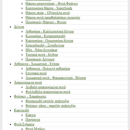
Θάμνοι μπορντούρας - Φυτά Φράχτες
Καρποφόροι θάμνοι - Superfoods
Θάμνοι σκιάς - Οξύφυλλα φυτά
Θάμνοι φυτά παραθαλάσσιων περιοχών
Προσφορές Θάμνων - Φυτών
Δέντρα
Ανθοφόρα - Καλλωπιστικά δέντρα
Κωνοφόρα - Κυπαρισσοειδή
Καρποφόρα - Οπωροφόρα δέντρα
Εσπεριδοειδή - Ξυνόδεντρα
Μίνι - Νάνα δεντράκια
Τροπικά φυτά - δένδρα
Προσφορές Δέντρων
Ανθόφυτα - Αρωματικά - Ετήσια
Ανθόφυτα - Πολυετή ανθοφόρα
Εποχιακά φυτά
Αρωματικά φυτά - Φαρμακευτικά - Βότανα
Αναρριχώμενα φυτά
Αειθαλή αναρριχώμενα φυτά
Φυλλοβόλα αναρριχώμενα φυτά
Φοίνικες - Χαμαίρωπες
Φοινικοειδή υψηλής ανάπτυξης
Φοίνικες νάνοι - χαμηλής ανάπτυξης
Κακτοειδή
Κάκτοι
Παχύφυτα
Φυτά Σχήματα
Φυτά Μπάλες