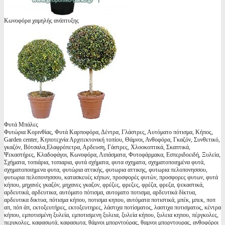
Κωνοφόρα χαμηλής ανάπτυξης
Φυτά Μπάλες
Φυτώρια Κορινθίας, Φυτά Καρποφόρα, Δέντρα, Γλάστρες, Αυτόματο πότισμα, Κήπος,
Garden center, Κηποτεχνία Αρχιτεκτονική τοπίου, Θάμνοι, Ανθοφόρα, Γκαζόν, Συνθετικό,
γκαζόν, Βότσαλα,Ελαφρόπετρα, Αρδευση, Γάστρες, Χλοοκοπτικά, Σκαπτικά,
Ψεκαστήρες, Κλαδοφάγοι, Κωνοφόρα, Λιπάσματα, Φυτοφάρμακα, Εσπεριδοειδή, Ξυλεία,
Σχήματα, τοπιάρια, τοπιαρια, φυτά σχήματα, φυτα σχηματα, σχηματοποιημένα φυτά,
σχηματοποιημενα φυτα, φυτώρια αττικής, φυτωρια αττικης, φυτωρια πελοπονησσου,
φυτωρια πελοπονησσου, κατασκευές κήπων, προσφορές φυτών, προσφορες φυτων, φυτά
κήπου, μηχανές γκαζόν, μηχανες γκαζον, φρέζες, φρεζες, φρέζα, φρεζα, ψεκαστικά,
αρδευτικά, αρδευτικα, αυτόματο πότισμα, αυτοματο ποτισμα, αρδευτικά δίκτυα,
αρδευτικα δικτυα, πότισμα κήπου, ποτισμα κηπου, αυτόματα ποτιστικά, μπέκ, μπεκ, ποπ
απ, πόπ άπ, εκτοξευτήρες, εκτοξευτηρες, λάστιχα ποτίσματος, λαστιχα ποτισματος, κέντρα
κήπου, εμποτισμένη ξυλεία, εμποτισμενη ξυλεια, ξυλεία κήπου, ξυλεια κηπου, πέργκολες,
περγκολες, καφασωτά, καφασωτα, θάμνοι μπορντούρας, θαμνοι μπορντουρας, ανθοφόροι