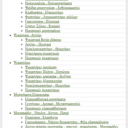
Πολυεργαλεία - Πολυμηχανήματα
Ψαλίδια μπορντούρας - Ευθυγραμμιστές
Κλαδοφάγοι - Εξαερωτήρες
Φυσητήρες - Απορροφητήρες φύλλων
Γαιοτρύπανα - Πλυστικά
Σχίστες Ξύλων - Κορμών
Προσφορές μηχανημάτων
Ψεκαστικά - Αντλίες
Ψεκαστικά Βυτία εδάφους
Αντλίες - Πιεστικά
Νεφελοψεκαστήρες - Θειωτήρες
Εξαρτήματα ψεκαστικών
Προσφορές ψεκαστικών
Ψεκαστήρες
Ψεκαστήρες προπίεσης
Ψεκαστήρες Πλάτης - Επινώτιοι
Ψεκαστήρες μπαταρίας - βενζίνης
Ψεκαστήρες ζιζανιοκτονίας
Νεφελοψεκαστήρες - Θειωτήρες
Προσφορές ψεκαστήρων
Μηχανήματα Ελαιοκομίας
Ελαιοραβδιστικά μηχανήματα
Γεννήτριες - Δυναμό - Μετασχηματιστές
Προσφορές ελαιοραβδιστικών
Μουσαμάδες - Νάυλον - Δίχτυα - Πανιά
Ελαιόπανα - Ελαιόδιχτα
Γαιουφάσματα - Νάυλον θερμοκηπίου - Φίλμ εδαφοκάλυψης
Δίχτυα σκίασης-προστασίας - παγετού - αναρρίχησης - Μουσαμάδες