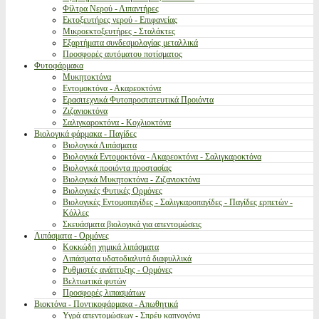
Φίλτρα Νερού - Λιπαντήρες
Εκτοξευτήρες νερού - Επιφανείας
Μικροεκτοξευτήρες - Σταλάκτες
Εξαρτήματα συνδεσμολογίας μεταλλικά
Προσφορές αυτόματου ποτίσματος
Φυτοφάρμακα
Μυκητοκτόνα
Εντομοκτόνα - Ακαρεοκτόνα
Ερασιτεχνικά Φυτοπροστατευτικά Προιόντα
Ζιζανιοκτόνα
Σαλιγκαροκτόνα - Κοχλιοκτόνα
Βιολογικά φάρμακα - Παγίδες
Βιολογικά Λιπάσματα
Βιολογικά Εντομοκτόνα - Ακαρεοκτόνα - Σαλιγκαροκτόνα
Βιολογικά προιόντα προστασίας
Βιολογικά Μυκητοκτόνα - Ζιζανιοκτόνα
Βιολογικές Φυτικές Ορμόνες
Βιολογικές Εντομοπαγίδες - Σαλιγκαροπαγίδες - Παγίδες ερπετών -
Κόλλες
Σκευάσματα βιολογικά για απεντομώσεις
Λιπάσματα - Ορμόνες
Κοκκώδη χημικά λιπάσματα
Λιπάσματα υδατοδιαλυτά διαφυλλικά
Ρυθμιστές ανάπτυξης - Ορμόνες
Βελτιωτικά φυτών
Προσφορές λιπασμάτων
Βιοκτόνα - Ποντικοφάρμακα - Απωθητικά
Υγρά απεντομώσεων - Σπρέυ καπνογόνα