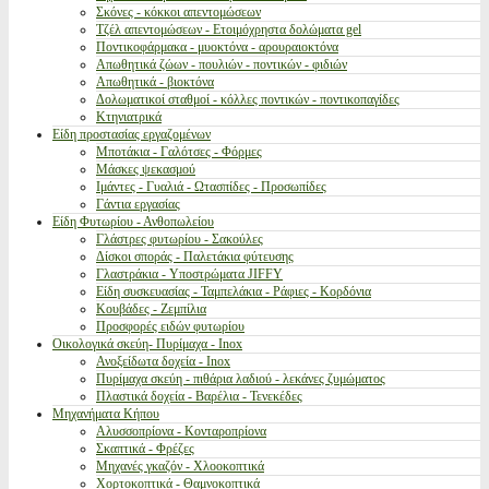
Σκόνες - κόκκοι απεντομώσεων
Τζέλ απεντομώσεων - Ετοιμόχρηστα δολώματα gel
Ποντικοφάρμακα - μυοκτόνα - αρουραιοκτόνα
Απωθητικά ζώων - πουλιών - ποντικών - φιδιών
Απωθητικά - βιοκτόνα
Δολωματικοί σταθμοί - κόλλες ποντικών - ποντικοπαγίδες
Κτηνιατρικά
Είδη προστασίας εργαζομένων
Μποτάκια - Γαλότσες - Φόρμες
Μάσκες ψεκασμού
Ιμάντες - Γυαλιά - Ωτασπίδες - Προσωπίδες
Γάντια εργασίας
Είδη Φυτωρίου - Ανθοπωλείου
Γλάστρες φυτωρίου - Σακούλες
Δίσκοι σποράς - Παλετάκια φύτευσης
Γλαστράκια - Υποστρώματα JIFFY
Είδη συσκευασίας - Ταμπελάκια - Ράφιες - Κορδόνια
Κουβάδες - Ζεμπίλια
Προσφορές ειδών φυτωρίου
Οικολογικά σκεύη- Πυρίμαχα - Inox
Ανοξείδωτα δοχεία - Inox
Πυρίμαχα σκεύη - πιθάρια λαδιού - λεκάνες ζυμώματος
Πλαστικά δοχεία - Βαρέλια - Τενεκέδες
Μηχανήματα Κήπου
Αλυσσοπρίονα - Κονταροπρίονα
Σκαπτικά - Φρέζες
Μηχανές γκαζόν - Χλοοκοπτικά
Χορτοκοπτικά - Θαμνοκοπτικά