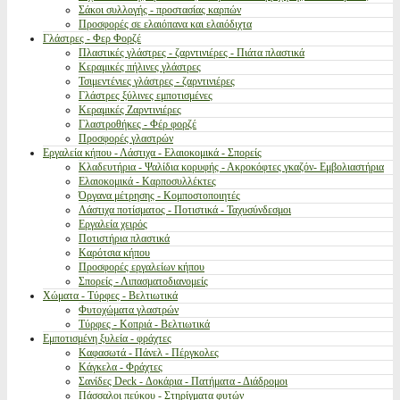
Σάκοι συλλογής - προστασίας καρπών
Προσφορές σε ελαιόπανα και ελαιόδιχτα
Γλάστρες - Φερ Φορζέ
Πλαστικές γλάστρες - ζαρντινιέρες - Πιάτα πλαστικά
Κεραμικές πήλινες γλάστρες
Τσιμεντένιες γλάστρες - ζαρντινιέρες
Γλάστρες ξύλινες εμποτισμένες
Κεραμικές Ζαρντινιέρες
Γλαστροθήκες - Φέρ φορζέ
Προσφορές γλαστρών
Εργαλεία κήπου - Λάστιχα - Ελαιοκομικά - Σπορείς
Κλαδευτήρια - Ψαλίδια κορυφής - Ακροκόφτες γκαζόν- Εμβολιαστήρια
Ελαιοκομικά - Καρποσυλλέκτες
Όργανα μέτρησης - Κομποστοποιητές
Λάστιχα ποτίσματος - Ποτιστικά - Ταχυσύνδεσμοι
Εργαλεία χειρός
Ποτιστήρια πλαστικά
Καρότσια κήπου
Προσφορές εργαλείων κήπου
Σπορείς - Λιπασματοδιανομείς
Χώματα - Τύρφες - Βελτιωτικά
Φυτοχώματα γλαστρών
Τύρφες - Κοπριά - Βελτιωτικά
Εμποτισμένη ξυλεία - φράχτες
Καφασωτά - Πάνελ - Πέργκολες
Κάγκελα - Φράχτες
Σανίδες Deck - Δοκάρια - Πατήματα - Διάδρομοι
Πάσσαλοι πεύκου - Στηρίγματα φυτών