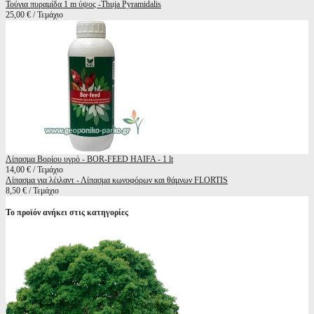
Τούγια πυραμίδα 1 m ύψος -Thuja Pyramidalis
25,00 € / Τεμάχιο
Λίπασμα Βορίου υγρό - BOR-FEED HAIFA - 1 lt
14,00 € / Τεμάχιο
Λίπασμα για λέιλαντ - Λίπασμα κωνοφόρων και θάμνων FLORTIS
8,50 € / Τεμάχιο
Το προϊόν ανήκει στις κατηγορίες