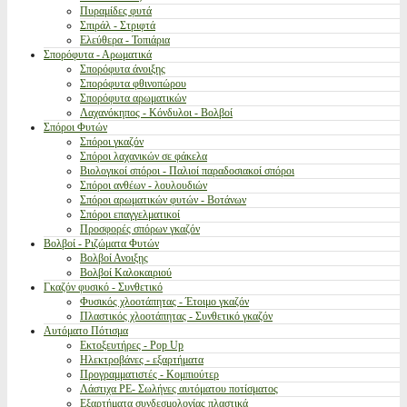
Πυραμίδες φυτά
Σπιράλ - Στριφτά
Ελεύθερα - Τοπιάρια
Σπορόφυτα - Αρωματικά
Σπορόφυτα άνοιξης
Σπορόφυτα φθινοπώρου
Σπορόφυτα αρωματικών
Λαχανόκηπος - Κόνδυλοι - Βολβοί
Σπόροι Φυτών
Σπόροι γκαζόν
Σπόροι λαχανικών σε φάκελα
Βιολογικοί σπόροι - Παλιοί παραδοσιακοί σπόροι
Σπόροι ανθέων - λουλουδιών
Σπόροι αρωματικών φυτών - Βοτάνων
Σπόροι επαγγελματικοί
Προσφορές σπόρων γκαζόν
Βολβοί - Ριζώματα Φυτών
Βολβοί Ανοιξης
Βολβοί Καλοκαιριού
Γκαζόν φυσικό - Συνθετικό
Φυσικός χλοοτάπητας - Έτοιμο γκαζόν
Πλαστικός χλοοτάπητας - Συνθετικό γκαζόν
Αυτόματο Πότισμα
Εκτοξευτήρες - Pop Up
Ηλεκτροβάνες - εξαρτήματα
Προγραμματιστές - Κομπιούτερ
Λάστιχα PE- Σωλήνες αυτόματου ποτίσματος
Εξαρτήματα συνδεσμολογίας πλαστικά