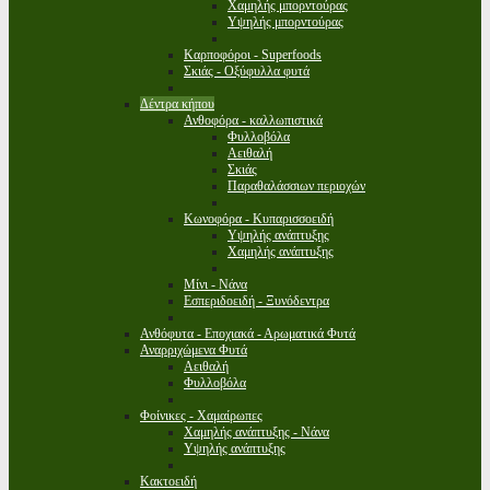
Χαμηλής μπορντούρας
Υψηλής μπορντούρας
Καρποφόροι - Superfoods
Σκιάς - Οξύφυλλα φυτά
Δέντρα κήπου
Ανθοφόρα - καλλωπιστικά
Φυλλοβόλα
Αειθαλή
Σκιάς
Παραθαλάσσιων περιοχών
Κωνοφόρα - Κυπαρισσοειδή
Υψηλής ανάπτυξης
Χαμηλής ανάπτυξης
Μίνι - Νάνα
Εσπεριδοειδή - Ξυνόδεντρα
Ανθόφυτα - Εποχιακά - Αρωματικά Φυτά
Αναρριχώμενα Φυτά
Αειθαλή
Φυλλοβόλα
Φοίνικες - Χαμαίρωπες
Χαμηλής ανάπτυξης - Νάνα
Υψηλής ανάπτυξης
Κακτοειδή