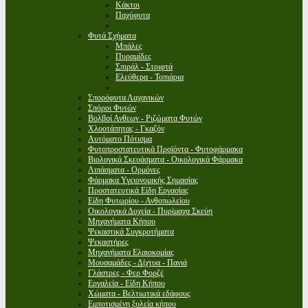
Κάκτοι
Παχύφυτα
Φυτά Σχήματα
Μπάλες
Πυραμίδες
Σπιράλ - Στριφτά
Ελεύθερα - Τοπιάρια
Σπορόφυτα Λαχανικών
Σπόροι Φυτών
Βολβοί Ανθεων - Ριζώματα Φυτών
Χλοοτάπητας - Γκαζόν
Αυτόματο Πότισμα
Φυτοπροστατευτικά Προϊόντα - Φυτοφάρμακα
Βιολογικά Σκευάσματα - Οικολογικά Φάρμακα
Λιπάσματα - Ορμόνες
Φάρμακα Υγειονομικής Σημασίας
Προστατευτικά Είδη Εργασίας
Είδη Φυτωρίου - Ανθοπωλείου
Οικολογικά Δοχεία - Πυρίμαχα Σκεύη
Μηχανήματα Κήπου
Ψεκαστικά Συγκροτήματα
Ψεκαστήρες
Μηχανήματα Ελαιοκομίας
Μουσαμάδες - Δίχτυα - Πανιά
Γλάστρες - Φερ Φορζέ
Εργαλεία - Είδη Κήπου
Χώματα - Βελτιωτικά εδάφους
Εμποτισμένη ξυλεία κήπου