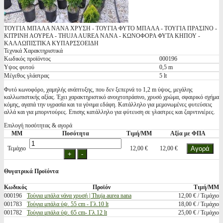
ΤΟΥΓΙΑ ΜΠΑΛΑ ΝΑΝΑ ΧΡΥΣΗ - ΤΟΥΓΙΑ ΦΥΤΟ ΜΠΑΛΑ - ΤΟΥΓΙΑ ΠΡΑΣΙΝΟ -
ΚΙΤΡΙΝΗ ΑΟΥΡΕΑ - THUJA AUREA NANA - ΚΩΝΟΦΟΡΑ ΦΥΤΑ ΚΗΠΟΥ -
ΚΑΛΛΩΠΙΣΤΙΚΑ ΚΥΠΑΡΣΣΟΕΙΔΗ
Τεχνικά Χαρακτηριστικά
Κωδικός προϊόντος
000196
Υψος φυτού
0,5 m
Μέγεθος γλάστρας
5 lt
Φυτό κωνοφόρο, χαμηλής ανάπτυξης, που δεν ξεπερνά το 1,2 m ύψος, μεγάλης
καλλωπιστικής αξίας. Έχει χαρακτηριστικό ανοιχτοπράσινο, χρυσό χρώμα, σφαιρικό σχήμα
κόμης, αγαπά την υγρασία και τα γόνιμα εδάφη. Κατάλληλο για μεμονωμένες φυτεύσεις
αλλά και για μπορντούρες. Επισης κατάλληλο για φύτευση σε γλαστρες και ζαρντινιέρες.
Επιλογή ποσότητας & αγορά
ΜΜ
Ποσότητα
Τιμή/ΜΜ
Αξία με ΦΠΑ
Τεμάχιο
12,00 €
12,00 €
Θυγατρικά Προϊόντα
Κωδικός
Προϊόν
Τιμή/ΜΜ
000196
Τούγια μπάλα νάνα χρυσή | Thuja aurea nana
12,00 € / Τεμάχιο
001783
Τούγια μπάλα ύψ. 55 cm - Γλ.10 lt
18,00 € / Τεμάχιο
001782
Τούγια μπάλα ύψ. 65 cm- Γλ.12 lt
25,00 € / Τεμάχιο