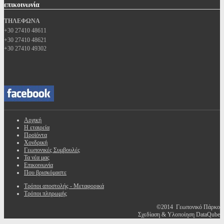
επικοινωνία
ΤΗΛΕΦΩΝΑ
+30 27410 48611
+30 27410 48621
+30 27410 49302
Αρχική
Η εταιρεία
Προϊόντα
Χονδρική
Γεωπονικές Συμβουλές
Τα νέα μας
Επικοινωνία
Που βρισκόμαστε
Τρόποι αποστολής - Μεταφορικά
Τρόποι πληρωμής
©2014 Γεωπονικό Πάρκο
Σχεδίαση & Υλοποίηση DataQube