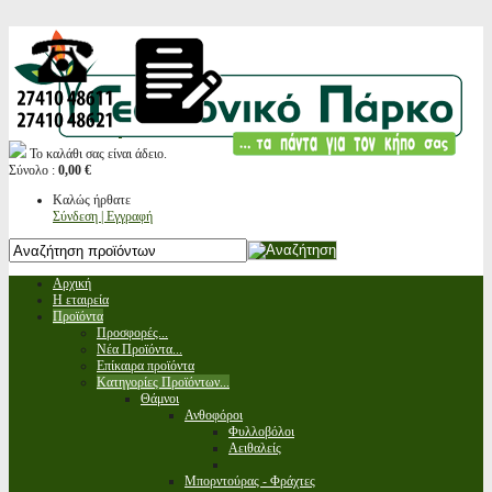
Το καλάθι σας είναι άδειο.
Σύνολο :
0,00 €
Καλώς ήρθατε
Σύνδεση | Εγγραφή
Αρχική
Η εταιρεία
Προϊόντα
Προσφορές...
Νέα Προϊόντα...
Επίκαιρα προϊόντα
Κατηγορίες Προϊόντων...
Θάμνοι
Ανθοφόροι
Φυλλοβόλοι
Αειθαλείς
Μπορντούρας - Φράχτες