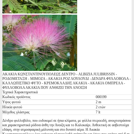
ΑΚΑΚΙΑ ΚΩΝΣΤΑΝΤΙΝΟΥΠΟΛΕΩΣ ΔΕΝΤΡΟ - ALBIZIA JULIBRISSIN -
ΡΟΔΟΜΕΤΑΞΗ - ΜΙΜΟΖΑ - ΑΚΑΚΙΑ ΡΟΖ ΛΟΥΛΟΥΔΙ - ΔΕΝΔΡΑ ΦΥΛΛΟΒΟΛΑ -
ΚΑΛΛΩΠΙΣΤΙΚΟ ΦΥΤΟ - ΚΡΕΜΟΚΛΑΔΗΣ ΑΚΑΚΙΑ - ΑΚΑΚΙΑ ΟΜΠΡΕΛΑ -
ΦΥΛΛΟΒΟΛΑ ΑΚΑΚΙΑ ΠΟΥ ΑΝΘΙΖΕΙ ΤΗΝ ΑΝΟΙΞΗ
Τεχνικά Χαρακτηριστικά
Κωδικός προϊόντος
000199
Υψος φυτού
2 m
Ηλικία φυτού
2 ετών
Μέγεθος γλάστρας
7 lt
Δένδρο φυλλοβόλο, που ευδοκιμεί σε ήπια κλίματα, με φύλλα πτεροειδή, ανοιχτοπράσινα
και χαρακτηριστικά ρόδινα άνθη την Ανοιξη και το Καλοκαίρι. Ανθεκτική σε ασβεστούχα
εδάφη, στην ατμοσφαιρική μόλυνση και στο δυνατό αέρα. Η Ακακία