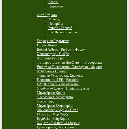
Κάκτοι
Παχύφυτα
Φυτά Σχήματα
Μπάλες
Πυραμίδες
Σπιράλ - Στριφτά
Ελεύθερα - Τοπιάρια
Σπορόφυτα Λαχανικών
Σπόροι Φυτών
Βολβοί Ανθεων - Ριζώματα Φυτών
Χλοοτάπητας - Γκαζόν
Αυτόματο Πότισμα
Φυτοπροστατευτικά Προϊόντα - Φυτοφάρμακα
Βιολογικά Σκευάσματα - Οικολογικά Φάρμακα
Λιπάσματα - Ορμόνες
Φάρμακα Υγειονομικής Σημασίας
Προστατευτικά Είδη Εργασίας
Είδη Φυτωρίου - Ανθοπωλείου
Οικολογικά Δοχεία - Πυρίμαχα Σκεύη
Μηχανήματα Κήπου
Ψεκαστικά Συγκροτήματα
Ψεκαστήρες
Μηχανήματα Ελαιοκομίας
Μουσαμάδες - Δίχτυα - Πανιά
Γλάστρες - Φερ Φορζέ
Εργαλεία - Είδη Κήπου
Χώματα - Βελτιωτικά εδάφους
Εμποτισμένη ξυλεία κήπου