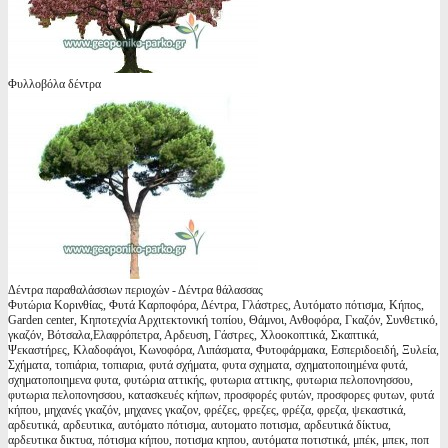
Φυλλοβόλα δέντρα
Δέντρα παραθαλάσσιων περιοχών - Δέντρα θάλασσας
Φυτώρια Κορινθίας, Φυτά Καρποφόρα, Δέντρα, Γλάστρες, Αυτόματο πότισμα, Κήπος,
Garden center, Κηποτεχνία Αρχιτεκτονική τοπίου, Θάμνοι, Ανθοφόρα, Γκαζόν, Συνθετικό,
γκαζόν, Βότσαλα,Ελαφρόπετρα, Αρδευση, Γάστρες, Χλοοκοπτικά, Σκαπτικά,
Ψεκαστήρες, Κλαδοφάγοι, Κωνοφόρα, Λιπάσματα, Φυτοφάρμακα, Εσπεριδοειδή, Ξυλεία,
Σχήματα, τοπιάρια, τοπιαρια, φυτά σχήματα, φυτα σχηματα, σχηματοποιημένα φυτά,
σχηματοποιημενα φυτα, φυτώρια αττικής, φυτωρια αττικης, φυτωρια πελοπονησσου,
φυτωρια πελοπονησσου, κατασκευές κήπων, προσφορές φυτών, προσφορες φυτων, φυτά
κήπου, μηχανές γκαζόν, μηχανες γκαζον, φρέζες, φρεζες, φρέζα, φρεζα, ψεκαστικά,
αρδευτικά, αρδευτικα, αυτόματο πότισμα, αυτοματο ποτισμα, αρδευτικά δίκτυα,
αρδευτικα δικτυα, πότισμα κήπου, ποτισμα κηπου, αυτόματα ποτιστικά, μπέκ, μπεκ, ποπ