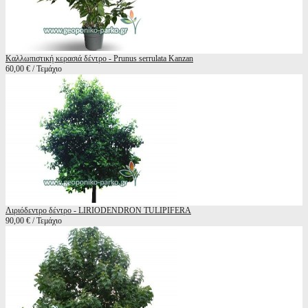
Καλλωπιστική κερασιά δέντρο - Prunus serrulata Kanzan
60,00 € / Τεμάχιο
Λιριόδεντρο δέντρο - LIRIODENDRON TULIPIFERA
90,00 € / Τεμάχιο