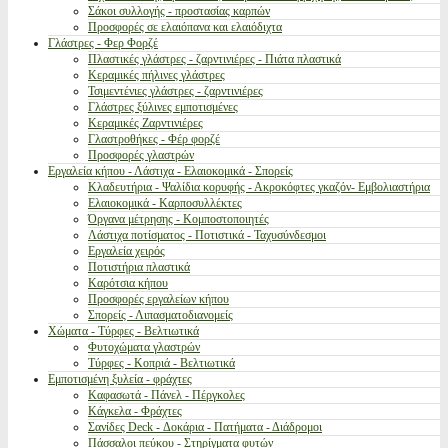
Σάκοι συλλογής - προστασίας καρπών
Προσφορές σε ελαιόπανα και ελαιόδιχτα
Γλάστρες - Φερ Φορζέ
Πλαστικές γλάστρες - ζαρντινιέρες - Πιάτα πλαστικά
Κεραμικές πήλινες γλάστρες
Τσιμεντένιες γλάστρες - ζαρντινιέρες
Γλάστρες ξύλινες εμποτισμένες
Κεραμικές Ζαρντινιέρες
Γλαστροθήκες - Φέρ φορζέ
Προσφορές γλαστρών
Εργαλεία κήπου - Λάστιχα - Ελαιοκομικά - Σπορείς
Κλαδευτήρια - Ψαλίδια κορυφής - Ακροκόφτες γκαζόν- Εμβολιαστήρια
Ελαιοκομικά - Καρποσυλλέκτες
Όργανα μέτρησης - Κομποστοποιητές
Λάστιχα ποτίσματος - Ποτιστικά - Ταχυσύνδεσμοι
Εργαλεία χειρός
Ποτιστήρια πλαστικά
Καρότσια κήπου
Προσφορές εργαλείων κήπου
Σπορείς - Λιπασματοδιανομείς
Χώματα - Τύρφες - Βελτιωτικά
Φυτοχώματα γλαστρών
Τύρφες - Κοπριά - Βελτιωτικά
Εμποτισμένη ξυλεία - φράχτες
Καφασωτά - Πάνελ - Πέργκολες
Κάγκελα - Φράχτες
Σανίδες Deck - Δοκάρια - Πατήματα - Διάδρομοι
Πάσσαλοι πεύκου - Στηρίγματα φυτών