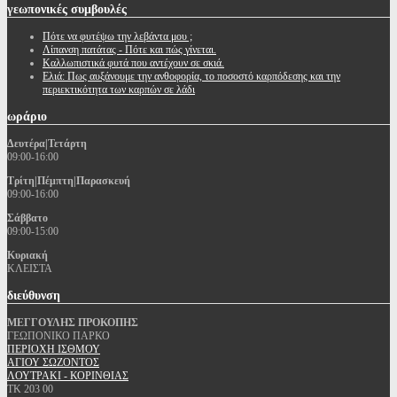
γεωπονικές
συμβουλές
Πότε να φυτέψω την λεβάντα μου ;
Λίπανση πατάτας - Πότε και πώς γίνεται.
Καλλωπιστικά φυτά που αντέχουν σε σκιά.
Ελιά: Πως αυξάνουμε την ανθοφορία, το ποσοστό καρπόδεσης και την
περιεκτικότητα των καρπών σε λάδι
ωράριο
Δευτέρα|Τετάρτη
09:00-16:00
Τρίτη|Πέμπτη|Παρασκευή
09:00-16:00
Σάββατο
09:00-15:00
Κυριακή
ΚΛΕΙΣΤΑ
διεύθυνση
ΜΕΓΓΟΥΛΗΣ ΠΡΟΚΟΠΗΣ
ΓΕΩΠΟΝΙΚΟ ΠΑΡΚΟ
ΠΕΡΙΟΧΗ ΙΣΘΜΟΥ
ΑΓΙΟΥ ΣΩΖΟΝΤΟΣ
ΛΟΥΤΡΑΚΙ - ΚΟΡΙΝΘΙΑΣ
ΤΚ 203 00