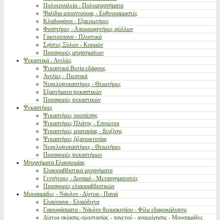
Πολυεργαλεία - Πολυμηχανήματα
Ψαλίδια μπορντούρας - Ευθυγραμμιστές
Κλαδοφάγοι - Εξαερωτήρες
Φυσητήρες - Απορροφητήρες φύλλων
Γαιοτρύπανα - Πλυστικά
Σχίστες Ξύλων - Κορμών
Προσφορές μηχανημάτων
Ψεκαστικά - Αντλίες
Ψεκαστικά Βυτία εδάφους
Αντλίες - Πιεστικά
Νεφελοψεκαστήρες - Θειωτήρες
Εξαρτήματα ψεκαστικών
Προσφορές ψεκαστικών
Ψεκαστήρες
Ψεκαστήρες προπίεσης
Ψεκαστήρες Πλάτης - Επινώτιοι
Ψεκαστήρες μπαταρίας - βενζίνης
Ψεκαστήρες ζιζανιοκτονίας
Νεφελοψεκαστήρες - Θειωτήρες
Προσφορές ψεκαστήρων
Μηχανήματα Ελαιοκομίας
Ελαιοραβδιστικά μηχανήματα
Γεννήτριες - Δυναμό - Μετασχηματιστές
Προσφορές ελαιοραβδιστικών
Μουσαμάδες - Νάυλον - Δίχτυα - Πανιά
Ελαιόπανα - Ελαιόδιχτα
Γαιουφάσματα - Νάυλον θερμοκηπίου - Φίλμ εδαφοκάλυψης
Δίχτυα σκίασης-προστασίας - παγετού - αναρρίχησης - Μουσαμάδες