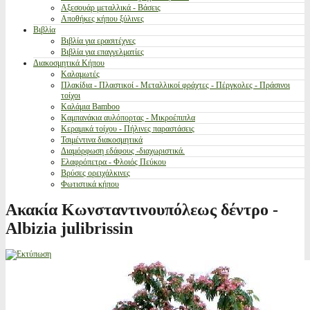
Αξεσουάρ μεταλλικά - Βάσεις
Αποθήκες κήπου ξύλινες
Βιβλία
Βιβλία για ερασιτέχνες
Βιβλία για επαγγελματίες
Διακοσμητικά Κήπου
Καλαμωτές
Πλακίδια - Πλαστικοί - Μεταλλικοί φράχτες - Πέργκολες - Πράσινοι
τοίχοι
Καλάμια Bamboo
Καμπανάκια αυλόπορτας - Μικροέπιπλα
Κεραμικά τοίχου - Πήλινες παραστάσεις
Τσιμέντινα διακοσμητικά
Διαμόρφωση εδάφους -διαχωριστικά.
Ελαφρόπετρα - Φλοιός Πεύκου
Βρύσες ορειχάλκινες
Φωτιστικά κήπου
Ακακία Κωνσταντινουπόλεως δέντρο -
Albizia julibrissin