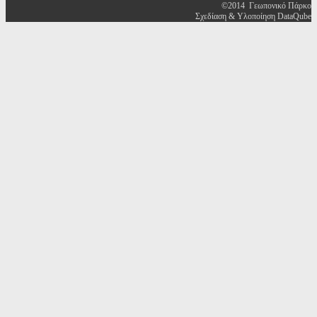
©2014 Γεωπονικό Πάρκο
Σχεδίαση & Υλοποίηση DataQube