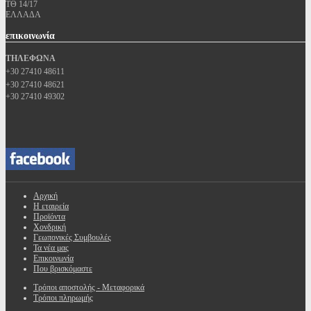
ΤΘ 14/17
ΕΛΛΑΔΑ
επικοινωνία
ΤΗΛΕΦΩΝΑ
+30 27410 48611
+30 27410 48621
+30 27410 49302
Αρχική
Η εταιρεία
Προϊόντα
Χονδρική
Γεωπονικές Συμβουλές
Τα νέα μας
Επικοινωνία
Που βρισκόμαστε
Τρόποι αποστολής - Μεταφορικά
Τρόποι πληρωμής