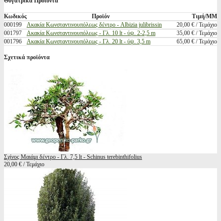
Θυγατρικά Προϊόντα
Κωδικός
Προϊόν
Τιμή/ΜΜ
000199
Ακακία Κωνσταντινουπόλεως δέντρο - Albizia julibrissin
20,00 € / Τεμάχιο
001797
Ακακία Κωνσταντινουπόλεως - Γλ. 10 lt - ύψ. 2-2,5 m
35,00 € / Τεμάχιο
001796
Ακακία Κωνσταντινουπόλεως - Γλ. 20 lt - ύψ. 3,5 m
65,00 € / Τεμάχιο
Σχετικά προϊόντα
Σχίνος Μαιάμι δέντρο - Γλ. 7,5 lt - Schinus terebinthifolius
20,00 € / Τεμάχιο