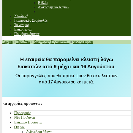
Βιβλία
Διακοσμητικά Κήπου
Χονδρική
Γεωπονικές Συμβουλές
Τα νέα μας
Επικοινωνία
Που βρισκόμαστε
Αρχική
»
Προϊόντα
»
Κατηγορίες Προϊόντων...
»
Δέντρα κήπου
Η εταιρεία θα παραμείνει κλειστή λόγω
διακοπών από 9 μέχρι και 16 Αυγούστου.
Οι παραγγελίες που θα προκύψουν θα εκτελεστούν
από 17 Αυγούστου και μετά.
κατηγορίες
προιόντων
Προσφορές
Νέα Προϊόντα
Επίκαιρα Προϊόντα
Θάμνοι
Ανθοφόροι θάμνοι