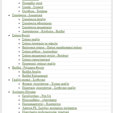
Πυραμίδες φυτά
Σπιράλ - Στριφτά
Ελεύθερα - Τοπιάρια
Σπορόφυτα - Αρωματικά
Σπορόφυτα άνοιξης
Σπορόφυτα φθινοπώρου
Σπορόφυτα αρωματικών
Λαχανόκηπος - Κόνδυλοι - Βολβοί
Σπόροι Φυτών
Σπόροι γκαζόν
Σπόροι λαχανικών σε φάκελα
Βιολογικοί σπόροι - Παλιοί παραδοσιακοί σπόροι
Σπόροι ανθέων - λουλουδιών
Σπόροι αρωματικών φυτών - Βοτάνων
Σπόροι επαγγελματικοί
Προσφορές σπόρων γκαζόν
Βολβοί - Ριζώματα Φυτών
Βολβοί Ανοιξης
Βολβοί Καλοκαιριού
Γκαζόν φυσικό - Συνθετικό
Φυσικός χλοοτάπητας - Έτοιμο γκαζόν
Πλαστικός χλοοτάπητας - Συνθετικό γκαζόν
Αυτόματο Πότισμα
Εκτοξευτήρες - Pop Up
Ηλεκτροβάνες - εξαρτήματα
Προγραμματιστές - Κομπιούτερ
Λάστιχα PE- Σωλήνες αυτόματου ποτίσματος
Εξαρτήματα συνδεσμολογίας πλαστικά