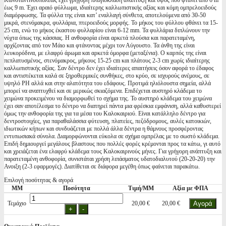
Κωνσταντινουπόλεως έχει γρήγορη πλαγιοκλαδή ανάπτυξη και ύψος που φτάνει από 6 m
έως 9 m. Έχει αραιό φύλλωμα, ιδιαίτερης καλλωπιστικής αξίας και κόμη ομπρελοειδούς
διαμόρφωσης. Τα φύλλα της είναι κατ’ εναλλαγή σύνθετα, αποτελούμενα από 30-50
μικρά, στενόμακρα, φυλλάρια, πτεροειδούς μορφής. Το μήκος του φύλλου φθάνει τα 15-
25 cm, ενώ το μήκος έκαστου φυλλαρίου είναι 6-12 mm. Τα φυλλάρια διπλώνουν την
νύχτα όπως της κάσσιας. Η ανθοφορία είναι αρκετά πλούσια και παρατεταμένη,
αρχίζοντας από τον Μάιο και φτάνοντας μέχρι τον Αύγουστο. Τα άνθη της είναι
λευκορόδινα, με ελαφρύ άρωμα και αρκετά όμορφα (μεταξένια). Ο καρπός της είναι
πεπλατυσμένος, στενόμακρος, μήκους 15-25 cm και πλάτους 2-3 cm χωρίς ιδιαίτερης
καλλωπιστικής αξίας. Σαν δέντρο δεν έχει ιδιαίτερες απαιτήσεις όσον αφορά το έδαφος
και αντιστέκεται καλά σε ξηροθερμικές συνθήκες, στο κρύο, σε ισχυρούς ανέμους, σε
υψηλό PH αλλά και στην αλατότητα του εδάφους. Προτιμά ηλιόλουστα σημεία, αλλά
μπορεί να αναπτυχθεί και σε μερικώς σκιαζόμενα. Επιδέχεται αυστηρό κλάδεμα το
χειμώνα προκειμένου να διαμορφωθεί το σχήμα της. Το αυστηρό κλάδεμα του χειμώνα
έχει σαν αποτέλεσμα το δέντρο να διατηρεί πάντα μια φρέσκια εμφάνιση, αλλά καθυστερεί
όμως την ανθοφορία της για τα μέσα του Καλοκαιριού. Είναι κατάλληλο δέντρο για
δεντροστοιχίες, για παραθαλάσσια φύτευση, πλατείες, πεζόδρομους, αυλές κατοικιών,
ιδιωτικών κήπων και συνδυάζεται με πολλά άλλα δέντρα η θάμνους προσφέροντας
εντυπωσιακά σύνολα. Διαμορφώνονται εύκολα σε σχήμα ομπρέλας με το σωστό κλάδεμα.
Επιδή δημιουργεί μεγάλους βλαστους που πολλές φορές κρέμονται προς τα κάτω, γι αυτό
και χρειάζεται ένα ελαφρύ κλάδεμα τους Καλοκαιρινούς μήνες. Για γρήγορη ανάπτυξη και
παρατεταμένη ανθοφορία, συνιστάται χρήση λιπάσματος υδατοδιαλυτού (20-20-20) την
Ανοιξη (2-3 εφαρμογές). Διατίθεται σε διάφορα μεγέθη όπως φαίνεται παρακάτω.
Επιλογή ποσότητας & αγορά
ΜΜ
Ποσότητα
Τιμή/ΜΜ
Αξία με ΦΠΑ
Τεμάχιο
20,00 €
20,00 €