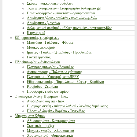
Σκόνες - κόκκοι απεντομώσεων
Τζέλ απεντομώσεων - Ετοιμόχρηστα δολώματα gel
Ποντικοφάρμακα - μυοκτόνα - αρουραιοκτόνα
Απωθητικά ζώων - πουλιών - ποντικών - φιδιών
Απωθητικά - βιοκτόνα
Δολωματικοί σταθμοί - κόλλες ποντικών - ποντικοπαγίδες
Κτηνιατρικά
Είδη προστασίας εργαζομένων
Μποτάκια - Γαλότσες - Φόρμες
Μάσκες ψεκασμού
Ιμάντες - Γυαλιά - Ωτασπίδες - Προσωπίδες
Γάντια εργασίας
Είδη Φυτωρίου - Ανθοπωλείου
Γλάστρες φυτωρίου - Σακούλες
Δίσκοι σποράς - Παλετάκια φύτευσης
Γλαστράκια - Υποστρώματα JIFFY
Είδη συσκευασίας - Ταμπελάκια - Ράφιες - Κορδόνια
Κουβάδες - Ζεμπίλια
Προσφορές ειδών φυτωρίου
Οικολογικά σκεύη- Πυρίμαχα - Inox
Ανοξείδωτα δοχεία - Inox
Πυρίμαχα σκεύη - πιθάρια λαδιού - λεκάνες ζυμώματος
Πλαστικά δοχεία - Βαρέλια - Τενεκέδες
Μηχανήματα Κήπου
Αλυσσοπρίονα - Κονταροπρίονα
Σκαπτικά - Φρέζες
Μηχανές γκαζόν - Χλοοκοπτικά
Χορτοκοπτικά - Θαμνοκοπτικά