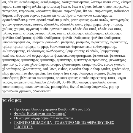
απ, πόπ άπ, εκτοξευτήρες, εκτοξευτηρες, λάστιχα ποτίσματος, λαστιχα ποτισματος, κέντρα
κήπου, εμποτισμένη ξυλεία, εμποτισμενη ξυλεια, ξυλεία κήπου, ξυλεια κηπου, πέργκολες,
περγκολες, καφασωτά, καφασωτα, θάμνοι μπορντούρας, θαμνοι μπορντουρας, ανθοφόροι
θάμνοι, ανθοφοροι θαμνοι, γεωπονικά καταστήματα, γεωπονικα καταστηματα,
εγκυκλοπαίδεια φυτών, εγκυκλοπαιδεια φυτών, φωτο φυτων, φωτό φυτών, φωτογραφίες
φυτών, φωτογραφιες φυτων, οξύφυλλα, οξυφυλλα φυτα, χώμα, χωμα, τύρφη, τυρφη,
χούμος, χουμος, οργανική ουσία, οργανικη ουσια, κλαδεμένα φυτά, κλαδεμενα φυτα,
τσάπα, τσαπα, φτυάρι, φτυαρι, τσάπα, τσαπα, κλαδευτήρι, κλαδευτήρια, κλαδευτηρι,
ψαλίδια κλαδέματος, ψαλίδι κλαδέματος, ψαλιδι κλαδεματος, ψαλιδια κλαδεματος,
μπορντουροψάλιδα, μπορντουροψαλιδο, μεσηνέζα, μεσηνεζα, ακροκόπτης, ακροκόπτης,
τρίμερ, τριμερ, τρίμμερ, τριμμερ, θαμνοκοπτικό, θαμνοκοπτικο, ευθυγραμμιστης,
ευθυγραμμιστής, κλαδοφάγος, κλαδοφαγος, θρυμματιστής κλαδιών, θρυμματιστης
κλαδιων, ψεκαστικά συγκροτήματα, ψεκαστικα συγκροτηματα, ψεκαστικά, ψεκαστικα,
ψεκαστήρες, ψεκαστηρες, ψεκαστήρι, ψεκαστηρι, ψεκαστήρες προπίεσης, ψεκαστηρες
προπιεσης, έτοιμος χλοοτάπητας, ετοιμος χλοοταπητας, έτοιμο γκαζόν, ετοιμο γκαζον,
χλοοτάπητας, χλοοταπητας, sod, lawn, e shop, e garden shop, e shop garden, garden shop,
shop garden, free shop garden, free shop, e free shop, βιολογικη ντοματα, βιολογικα
σπορόφυτα, βελτιωτικα σκευασματα, ορμονες φυτων, εκτοξευτηρες τσαφ-τσαφ, μειγμα
γκαζον, ακαρεοκτόνα, λιπασμα 20-20-20, 30-10-10, βιολογικη προστασία φυτων,
πατατοσπορος, σακοι μανιταριών, μουσαμάδες, διχτυά σκίασης λαχανικών, pop-up
γραναζωτα γηπέδων, ζιζανιοκτόνα
τα
νέα μας
Προσφορά: Όλοι οι χειμερινοί Βολβόι -50% έως 15/2
Φειγιόα: Καλλιέργεια απο ''χρυσάφι''
Oι νέοι μας λογαριασμοί στα social media
ΓΚΙΝΓΚΟ ΜΠΙΛΟΜΠΑ - ΤΟ ΔΕΝΤΡΟ ΜΕ ΤΙΣ ΘΕΡΑΠΕΥΤΙΚΕΣ
ΙΔΙΟΤΗΤΕΣ