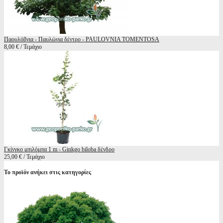
Παουλόβνια - Παυλώνια δέντρο - PAULOVNIA TOMENTOSA
8,00 € / Τεμάχιο
Γκίνγκο μπιλόμπα 1 m - Ginkgo biloba δένδρο
25,00 € / Τεμάχιο
Το προϊόν ανήκει στις κατηγορίες