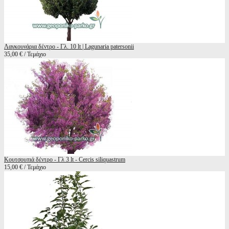
Λαγκουνάρια δέντρο - Γλ. 10 lt | Lagunaria patersonii
35,00 € / Τεμάχιο
Κουτσουπιά δέντρο - Γλ 3 lt - Cercis siliquastrum
15,00 € / Τεμάχιο