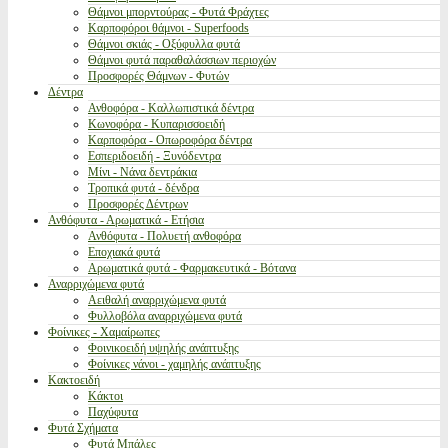
Θάμνοι μπορντούρας - Φυτά Φράχτες
Καρποφόροι θάμνοι - Superfoods
Θάμνοι σκιάς - Οξύφυλλα φυτά
Θάμνοι φυτά παραθαλάσσιων περιοχών
Προσφορές Θάμνων - Φυτών
Δέντρα
Ανθοφόρα - Καλλωπιστικά δέντρα
Κωνοφόρα - Κυπαρισσοειδή
Καρποφόρα - Οπωροφόρα δέντρα
Εσπεριδοειδή - Ξυνόδεντρα
Μίνι - Νάνα δεντράκια
Τροπικά φυτά - δένδρα
Προσφορές Δέντρων
Ανθόφυτα - Αρωματικά - Ετήσια
Ανθόφυτα - Πολυετή ανθοφόρα
Εποχιακά φυτά
Αρωματικά φυτά - Φαρμακευτικά - Βότανα
Αναρριχώμενα φυτά
Αειθαλή αναρριχώμενα φυτά
Φυλλοβόλα αναρριχώμενα φυτά
Φοίνικες - Χαμαίρωπες
Φοινικοειδή υψηλής ανάπτυξης
Φοίνικες νάνοι - χαμηλής ανάπτυξης
Κακτοειδή
Κάκτοι
Παχύφυτα
Φυτά Σχήματα
Φυτά Μπάλες