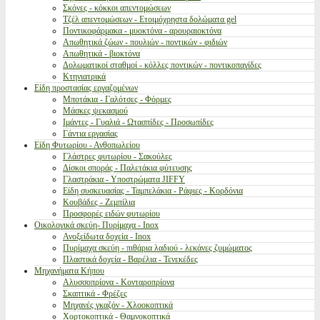
Σκόνες - κόκκοι απεντομώσεων
Τζέλ απεντομώσεων - Ετοιμόχρηστα δολώματα gel
Ποντικοφάρμακα - μυοκτόνα - αρουραιοκτόνα
Απωθητικά ζώων - πουλιών - ποντικών - φιδιών
Απωθητικά - βιοκτόνα
Δολωματικοί σταθμοί - κόλλες ποντικών - ποντικοπαγίδες
Κτηνιατρικά
Είδη προστασίας εργαζομένων
Μποτάκια - Γαλότσες - Φόρμες
Μάσκες ψεκασμού
Ιμάντες - Γυαλιά - Ωτασπίδες - Προσωπίδες
Γάντια εργασίας
Είδη Φυτωρίου - Ανθοπωλείου
Γλάστρες φυτωρίου - Σακούλες
Δίσκοι σποράς - Παλετάκια φύτευσης
Γλαστράκια - Υποστρώματα JIFFY
Είδη συσκευασίας - Ταμπελάκια - Ράφιες - Κορδόνια
Κουβάδες - Ζεμπίλια
Προσφορές ειδών φυτωρίου
Οικολογικά σκεύη- Πυρίμαχα - Inox
Ανοξείδωτα δοχεία - Inox
Πυρίμαχα σκεύη - πιθάρια λαδιού - λεκάνες ζυμώματος
Πλαστικά δοχεία - Βαρέλια - Τενεκέδες
Μηχανήματα Κήπου
Αλυσσοπρίονα - Κονταροπρίονα
Σκαπτικά - Φρέζες
Μηχανές γκαζόν - Χλοοκοπτικά
Χορτοκοπτικά - Θαμνοκοπτικά