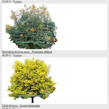
25,00 € / Τεμάχιο
Ποινσιάνα δέντρο-φυτό - Poinciana gilliesii
40,00 € / Τεμάχιο
Γαζία δέντρο - Acacia farnesiana