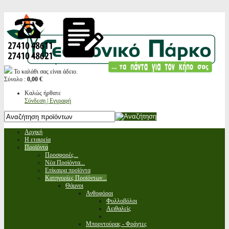
Το καλάθι σας είναι άδειο.
Σύνολο :
0,00 €
Καλώς ήρθατε
Σύνδεση | Εγγραφή
Αρχική
Η εταιρεία
Προϊόντα
Προσφορές...
Νέα Προϊόντα...
Επίκαιρα προϊόντα
Κατηγορίες Προϊόντων...
Θάμνοι
Ανθοφόροι
Φυλλοβόλοι
Αειθαλείς
Μπορντούρας - Φράχτες