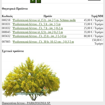
Θυγατρικά Προϊόντα
Κωδικός
Προϊόν
Τιμή/ΜΜ
000218
Ψευδοπιπεριά δέντρο γλ.15 lt - ύψ.2,5 m- Schinus molle
45,00 € / Τεμάχιο
001831
Ψευδοπιπεριά δέντρο - Γλ. 5 lt - ύψ. 1,5 m
15,00 € / Τεμάχιο
001832
Ψευδοπιπεριά δέντρο - Γλ. 7 lt - ύψ. 1,8-2 m
25,00 € / Τεμάχιο
008045
Ψευδοπιπεριά δέντρο γλ.12 lt - ύψ.2,0-2,5 m
35,00 € / Τεμάχιο
005632
Ψευδοπιπεριά δέντρο - Γλ. 25 lt - ύψ. 2,5-3,0 m
80,00 € / Τεμάχιο
150,00 € /
007805
Ψευδοπιπεριά δέντρο - Γλ. 30 lt- 10-12 cm - 3,0-3,5 m
Τεμάχιο
Σχετικά προϊόντα
Παρκινσόνια δέντρο - PARKINSONIA SP.