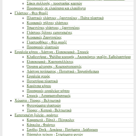
Σάκοι συλλογής - προστασίας καρπών
Προσφορές σε ελαιόπανα και ελαιόδιχτα
Γλάστρες - Φερ Φορζέ
Πλαστικές γλάστρες - ζαρντινιέρες - Πιάτα πλαστικά
Κεραμικές πήλινες γλάστρες
Τσιμεντένιες γλάστρες - ζαρντινιέρες
Γλάστρες ξύλινες εμποτισμένες
Κεραμικές Ζαρντινιέρες
Γλαστροθήκες - Φέρ φορζέ
Προσφορές γλαστρών
Εργαλεία κήπου - Λάστιχα - Ελαιοκομικά - Σπορείς
Κλαδευτήρια - Ψαλίδια κορυφής - Ακροκόφτες γκαζόν- Εμβολιαστήρια
Ελαιοκομικά - Καρποσυλλέκτες
Όργανα μέτρησης - Κομποστοποιητές
Λάστιχα ποτίσματος - Ποτιστικά - Ταχυσύνδεσμοι
Εργαλεία χειρός
Ποτιστήρια πλαστικά
Καρότσια κήπου
Προσφορές εργαλείων κήπου
Σπορείς - Λιπασματοδιανομείς
Χώματα - Τύρφες - Βελτιωτικά
Φυτοχώματα γλαστρών
Τύρφες - Κοπριά - Βελτιωτικά
Εμποτισμένη ξυλεία - φράχτες
Καφασωτά - Πάνελ - Πέργκολες
Κάγκελα - Φράχτες
Σανίδες Deck - Δοκάρια - Πατήματα - Διάδρομοι
Πάσσαλοι πεύκου - Στηρίγματα φυτών