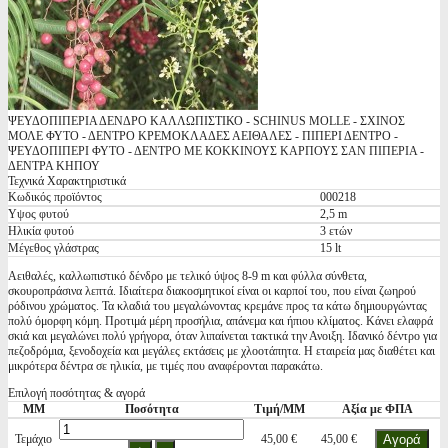
ΨΕΥΔΟΠΙΠΕΡΙΑ ΔΕΝΔΡΟ ΚΑΛΛΩΠΙΣΤΙΚΟ - SCHINUS MOLLE - ΣΧΙΝΟΣ
ΜΟΛΕ ΦΥΤΟ - ΔΕΝΤΡΟ ΚΡΕΜΟΚΛΑΔΕΣ ΑΕΙΘΑΛΕΣ - ΠΙΠΕΡΙ ΔΕΝΤΡΟ -
ΨΕΥΔΟΠΙΠΕΡΙ ΦΥΤΟ - ΔΕΝΤΡΟ ΜΕ ΚΟΚΚΙΝΟΥΣ ΚΑΡΠΟΥΣ ΣΑΝ ΠΙΠΕΡΙΑ -
ΔΕΝΤΡΑ ΚΗΠΟΥ
Τεχνικά Χαρακτηριστικά
Κωδικός προϊόντος
000218
Υψος φυτού
2,5 m
Ηλικία φυτού
3 ετών
Μέγεθος γλάστρας
15 lt
Αειθαλές, καλλωπιστικό δένδρο με τελικό ύψος 8-9 m και φύλλα σύνθετα,
σκουροπράσινα λεπτά. Ιδιαίτερα διακοσμητικοί είναι οι καρποί του, που είναι ζωηρού
ρόδινου χρώματος. Τα κλαδιά του μεγαλώνοντας κρεμάνε προς τα κάτω δημιουργώντας
πολύ όμορφη κόμη. Προτιμά μέρη προσήλια, απάνεμα και ήπιου κλίματος. Κάνει ελαφρά
σκιά και μεγαλώνει πολύ γρήγορα, όταν λιπαίνεται τακτικά την Ανοιξη. Ιδανικό δέντρο για
πεζοδρόμια, ξενοδοχεία και μεγάλες εκτάσεις με χλοοτάπητα. Η εταιρεία μας διαθέτει και
μικρότερα δέντρα σε ηλικία, με τιμές που αναφέρονται παρακάτω.
Επιλογή ποσότητας & αγορά
ΜΜ
Ποσότητα
Τιμή/ΜΜ
Αξία με ΦΠΑ
Τεμάχιο
45,00 €
45,00 €