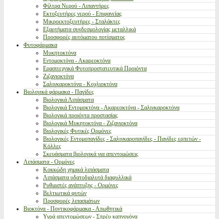
Φίλτρα Νερού - Λιπαντήρες
Εκτοξευτήρες νερού - Επιφανείας
Μικροεκτοξευτήρες - Σταλάκτες
Εξαρτήματα συνδεσμολογίας μεταλλικά
Προσφορές αυτόματου ποτίσματος
Φυτοφάρμακα
Μυκητοκτόνα
Εντομοκτόνα - Ακαρεοκτόνα
Ερασιτεχνικά Φυτοπροστατευτικά Προιόντα
Ζιζανιοκτόνα
Σαλιγκαροκτόνα - Κοχλιοκτόνα
Βιολογικά φάρμακα - Παγίδες
Βιολογικά Λιπάσματα
Βιολογικά Εντομοκτόνα - Ακαρεοκτόνα - Σαλιγκαροκτόνα
Βιολογικά προιόντα προστασίας
Βιολογικά Μυκητοκτόνα - Ζιζανιοκτόνα
Βιολογικές Φυτικές Ορμόνες
Βιολογικές Εντομοπαγίδες - Σαλιγκαροπαγίδες - Παγίδες ερπετών -
Κόλλες
Σκευάσματα βιολογικά για απεντομώσεις
Λιπάσματα - Ορμόνες
Κοκκώδη χημικά λιπάσματα
Λιπάσματα υδατοδιαλυτά διαφυλλικά
Ρυθμιστές ανάπτυξης - Ορμόνες
Βελτιωτικά φυτών
Προσφορές λιπασμάτων
Βιοκτόνα - Ποντικοφάρμακα - Απωθητικά
Υγρά απεντομώσεων - Σπρέυ καπνογόνα