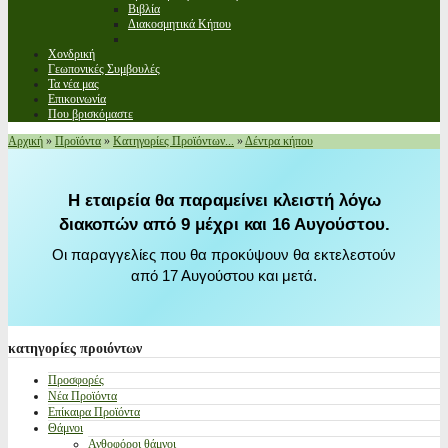
Βιβλία
Διακοσμητικά Κήπου
Χονδρική
Γεωπονικές Συμβουλές
Τα νέα μας
Επικοινωνία
Που βρισκόμαστε
Αρχική
»
Προϊόντα
»
Κατηγορίες Προϊόντων...
»
Δέντρα κήπου
Η εταιρεία θα παραμείνει κλειστή λόγω
διακοπών από 9 μέχρι και 16 Αυγούστου.
Οι παραγγελίες που θα προκύψουν θα εκτελεστούν
από 17 Αυγούστου και μετά.
κατηγορίες
προιόντων
Προσφορές
Νέα Προϊόντα
Επίκαιρα Προϊόντα
Θάμνοι
Ανθοφόροι θάμνοι