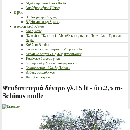
Αξεσουάρ μεταλλικά - Βάσεις
Αποθήκες κήπου ξύλινες
Βιβλία
Βιβλία για ερασιτέχνες
Βιβλία για επαγγελματίες
Διακοσμητικά Κήπου
Καλαμωτές
Πλακίδια - Πλαστικοί - Μεταλλικοί φράχτες - Πέργκολες - Πράσινοι
τοίχοι
Καλάμια Bamboo
Καμπανάκια αυλόπορτας - Μικροέπιπλα
Κεραμικά τοίχου - Πήλινες παραστάσεις
Τσιμέντινα διακοσμητικά
Διαμόρφωση εδάφους -διαχωριστικά.
Ελαφρόπετρα - Φλοιός Πεύκου
Βρύσες ορειχάλκινες
Φωτιστικά κήπου
Ψευδοπιπεριά δέντρο γλ.15 lt - ύψ.2,5 m-
Schinus molle