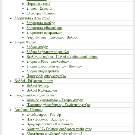
Πυραμίδες φυτά
Σπιράλ - Στριφτά
Ελεύθερα - Τοπιάρια
Σπορόφυτα - Αρωματικά
Σπορόφυτα άνοιξης
Σπορόφυτα φθινοπώρου
Σπορόφυτα αρωματικών
Λαχανόκηπος - Κόνδυλοι - Βολβοί
Σπόροι Φυτών
Σπόροι γκαζόν
Σπόροι λαχανικών σε φάκελα
Βιολογικοί σπόροι - Παλιοί παραδοσιακοί σπόροι
Σπόροι ανθέων - λουλουδιών
Σπόροι αρωματικών φυτών - Βοτάνων
Σπόροι επαγγελματικοί
Προσφορές σπόρων γκαζόν
Βολβοί - Ριζώματα Φυτών
Βολβοί Ανοιξης
Βολβοί Καλοκαιριού
Γκαζόν φυσικό - Συνθετικό
Φυσικός χλοοτάπητας - Έτοιμο γκαζόν
Πλαστικός χλοοτάπητας - Συνθετικό γκαζόν
Αυτόματο Πότισμα
Εκτοξευτήρες - Pop Up
Ηλεκτροβάνες - εξαρτήματα
Προγραμματιστές - Κομπιούτερ
Λάστιχα PE- Σωλήνες αυτόματου ποτίσματος
Εξαρτήματα συνδεσμολογίας πλαστικά