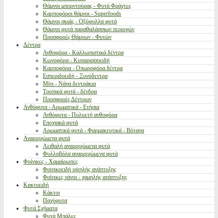
Θάμνοι μπορντούρας - Φυτά Φράχτες
Καρποφόροι θάμνοι - Superfoods
Θάμνοι σκιάς - Οξύφυλλα φυτά
Θάμνοι φυτά παραθαλάσσιων περιοχών
Προσφορές Θάμνων - Φυτών
Δέντρα
Ανθοφόρα - Καλλωπιστικά δέντρα
Κωνοφόρα - Κυπαρισσοειδή
Καρποφόρα - Οπωροφόρα δέντρα
Εσπεριδοειδή - Ξυνόδεντρα
Μίνι - Νάνα δεντράκια
Τροπικά φυτά - δένδρα
Προσφορές Δέντρων
Ανθόφυτα - Αρωματικά - Ετήσια
Ανθόφυτα - Πολυετή ανθοφόρα
Εποχιακά φυτά
Αρωματικά φυτά - Φαρμακευτικά - Βότανα
Αναρριχώμενα φυτά
Αειθαλή αναρριχώμενα φυτά
Φυλλοβόλα αναρριχώμενα φυτά
Φοίνικες - Χαμαίρωπες
Φοινικοειδή υψηλής ανάπτυξης
Φοίνικες νάνοι - χαμηλής ανάπτυξης
Κακτοειδή
Κάκτοι
Παχύφυτα
Φυτά Σχήματα
Φυτά Μπάλες