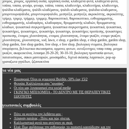
χούμος, χουμος, οργανική ουσία, οργανικη ουσια, κλαδεμένα φυτά, κλαδεμενα φυτα,
τσάπα, τσαπα, φτυάρι, φτυαρι, τσάπα, τσαπα, κλαδευτήρι, κλαδευτήρια, κλαδευτηρι,
ψαλίδια κλαδέματος, ψαλίδι κλαδέματος, ψαλιδι κλαδεματος, ψαλιδια κλαδεματος,
μπορντουροψάλιδα, μπορντουροψαλιδο, μεσηνέζα, μεσηνεζα, ακροκόπτης, ακροκόπτης,
τρίμερ, τριμερ, τρίμμερ, τριμμερ, θαμνοκοπτικό, θαμνοκοπτικο, ευθυγραμμιστης,
ευθυγραμμιστής, κλαδοφάγος, κλαδοφαγος, θρυμματιστής κλαδιών, θρυμματιστης
κλαδιων, ψεκαστικά συγκροτήματα, ψεκαστικα συγκροτηματα, ψεκαστικά, ψεκαστικα,
ψεκαστήρες, ψεκαστηρες, ψεκαστήρι, ψεκαστηρι, ψεκαστήρες προπίεσης, ψεκαστηρες
προπιεσης, έτοιμος χλοοτάπητας, ετοιμος χλοοταπητας, έτοιμο γκαζόν, ετοιμο γκαζον,
χλοοτάπητας, χλοοταπητας, sod, lawn, e shop, e garden shop, e shop garden, garden shop,
shop garden, free shop garden, free shop, e free shop, βιολογικη ντοματα, βιολογικα
σπορόφυτα, βελτιωτικα σκευασματα, ορμονες φυτων, εκτοξευτηρες τσαφ-τσαφ, μειγμα
γκαζον, ακαρεοκτόνα, λιπασμα 20-20-20, 30-10-10, βιολογικη προστασία φυτων,
πατατοσπορος, σακοι μανιταριών, μουσαμάδες, διχτυά σκίασης λαχανικών, pop-up
γραναζωτα γηπέδων, ζιζανιοκτόνα
τα
νέα μας
Προσφορά: Όλοι οι χειμερινοί Βολβόι -50% έως 15/2
Φειγιόα: Καλλιέργεια απο ''χρυσάφι''
Oι νέοι μας λογαριασμοί στα social media
ΓΚΙΝΓΚΟ ΜΠΙΛΟΜΠΑ - ΤΟ ΔΕΝΤΡΟ ΜΕ ΤΙΣ ΘΕΡΑΠΕΥΤΙΚΕΣ
ΙΔΙΟΤΗΤΕΣ
γεωπονικές
συμβουλές
Πότε να φυτέψω την λεβάντα μου ;
Λίπανση πατάτας - Πότε και πώς γίνεται.
Καλλωπιστικά φυτά που αντέχουν σε σκιά.
Ελιά: Πως αυξάνουμε την ανθοφορία, το ποσοστό καρπόδεσης και την