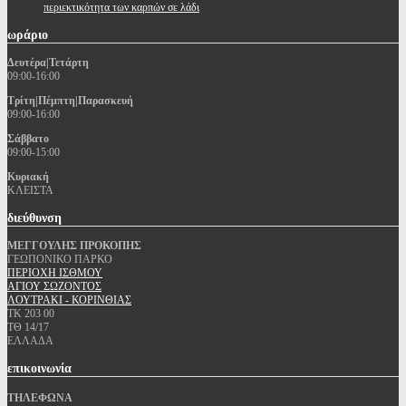
περιεκτικότητα των καρπών σε λάδι
ωράριο
Δευτέρα|Τετάρτη
09:00-16:00
Τρίτη|Πέμπτη|Παρασκευή
09:00-16:00
Σάββατο
09:00-15:00
Κυριακή
ΚΛΕΙΣΤΑ
διεύθυνση
ΜΕΓΓΟΥΛΗΣ ΠΡΟΚΟΠΗΣ
ΓΕΩΠΟΝΙΚΟ ΠΑΡΚΟ
ΠΕΡΙΟΧΗ ΙΣΘΜΟΥ
ΑΓΙΟΥ ΣΩΖΟΝΤΟΣ
ΛΟΥΤΡΑΚΙ - ΚΟΡΙΝΘΙΑΣ
ΤΚ 203 00
ΤΘ 14/17
ΕΛΛΑΔΑ
επικοινωνία
ΤΗΛΕΦΩΝΑ