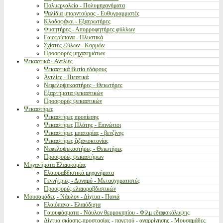
Πολυεργαλεία - Πολυμηχανήματα
Ψαλίδια μπορντούρας - Ευθυγραμμιστές
Κλαδοφάγοι - Εξαερωτήρες
Φυσητήρες - Απορροφητήρες φύλλων
Γαιοτρύπανα - Πλυστικά
Σχίστες Ξύλων - Κορμών
Προσφορές μηχανημάτων
Ψεκαστικά - Αντλίες
Ψεκαστικά Βυτία εδάφους
Αντλίες - Πιεστικά
Νεφελοψεκαστήρες - Θειωτήρες
Εξαρτήματα ψεκαστικών
Προσφορές ψεκαστικών
Ψεκαστήρες
Ψεκαστήρες προπίεσης
Ψεκαστήρες Πλάτης - Επινώτιοι
Ψεκαστήρες μπαταρίας - βενζίνης
Ψεκαστήρες ζιζανιοκτονίας
Νεφελοψεκαστήρες - Θειωτήρες
Προσφορές ψεκαστήρων
Μηχανήματα Ελαιοκομίας
Ελαιοραβδιστικά μηχανήματα
Γεννήτριες - Δυναμό - Μετασχηματιστές
Προσφορές ελαιοραβδιστικών
Μουσαμάδες - Νάυλον - Δίχτυα - Πανιά
Ελαιόπανα - Ελαιόδιχτα
Γαιουφάσματα - Νάυλον θερμοκηπίου - Φίλμ εδαφοκάλυψης
Δίχτυα σκίασης-προστασίας - παγετού - αναρρίχησης - Μουσαμάδες