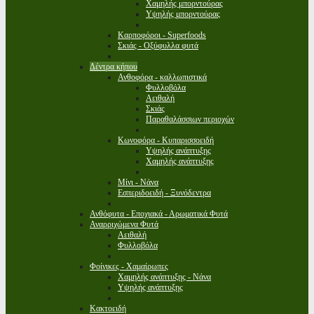
Χαμηλής μπορντούρας
Υψηλής μπορντούρας
Καρποφόροι - Superfoods
Σκιάς - Οξύφυλλα φυτά
Δέντρα κήπου
Ανθοφόρα - καλλωπιστικά
Φυλλοβόλα
Αειθαλή
Σκιάς
Παραθαλάσσιων περιοχών
Κωνοφόρα - Κυπαρισσοειδή
Υψηλής ανάπτυξης
Χαμηλής ανάπτυξης
Μίνι - Νάνα
Εσπεριδοειδή - Ξυνόδεντρα
Ανθόφυτα - Εποχιακά - Αρωματικά Φυτά
Αναρριχώμενα Φυτά
Αειθαλή
Φυλλοβόλα
Φοίνικες - Χαμαίρωπες
Χαμηλής ανάπτυξης - Νάνα
Υψηλής ανάπτυξης
Κακτοειδή