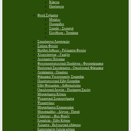
Κάκτοι
Παχύφυτα
Φυτά Σχήματα
Μπάλες
Πυραμίδες
Σπιράλ - Στριφτά
Ελεύθερα - Τοπιάρια
Σπορόφυτα Λαχανικών
Σπόροι Φυτών
Βολβοί Ανθεων - Ριζώματα Φυτών
Χλοοτάπητας - Γκαζόν
Αυτόματο Πότισμα
Φυτοπροστατευτικά Προϊόντα - Φυτοφάρμακα
Βιολογικά Σκευάσματα - Οικολογικά Φάρμακα
Λιπάσματα - Ορμόνες
Φάρμακα Υγειονομικής Σημασίας
Προστατευτικά Είδη Εργασίας
Είδη Φυτωρίου - Ανθοπωλείου
Οικολογικά Δοχεία - Πυρίμαχα Σκεύη
Μηχανήματα Κήπου
Ψεκαστικά Συγκροτήματα
Ψεκαστήρες
Μηχανήματα Ελαιοκομίας
Μουσαμάδες - Δίχτυα - Πανιά
Γλάστρες - Φερ Φορζέ
Εργαλεία - Είδη Κήπου
Χώματα - Βελτιωτικά εδάφους
Εμποτισμένη ξυλεία κήπου