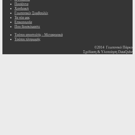
Προϊόντα
Χονδρική
Γεωπονικές Συμβουλές
Τα νέα μας
Επικοινωνία
Που βρισκόμαστε
Τρόποι αποστολής - Μεταφορικά
Τρόποι πληρωμής
©2014 Γεωπονικό Πάρκο
Σχεδίαση & Υλοποίηση DataQube