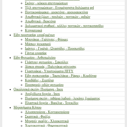
Σκόνες - κόκκοι απεντομώσεων
Τζέλ απεντομώσεων - Ετοιμόχρηστα δολώματα gel
Ποντικοφάρμακα - μυοκτόνα - αρουραιοκτόνα
Απωθητικά ζώων - πουλιών - ποντικών - φιδιών
Απωθητικά - βιοκτόνα
Δολωματικοί σταθμοί - κόλλες ποντικών - ποντικοπαγίδες
Κτηνιατρικά
Είδη προστασίας εργαζομένων
Μποτάκια - Γαλότσες - Φόρμες
Μάσκες ψεκασμού
Ιμάντες - Γυαλιά - Ωτασπίδες - Προσωπίδες
Γάντια εργασίας
Είδη Φυτωρίου - Ανθοπωλείου
Γλάστρες φυτωρίου - Σακούλες
Δίσκοι σποράς - Παλετάκια φύτευσης
Γλαστράκια - Υποστρώματα JIFFY
Είδη συσκευασίας - Ταμπελάκια - Ράφιες - Κορδόνια
Κουβάδες - Ζεμπίλια
Προσφορές ειδών φυτωρίου
Οικολογικά σκεύη- Πυρίμαχα - Inox
Ανοξείδωτα δοχεία - Inox
Πυρίμαχα σκεύη - πιθάρια λαδιού - λεκάνες ζυμώματος
Πλαστικά δοχεία - Βαρέλια - Τενεκέδες
Μηχανήματα Κήπου
Αλυσσοπρίονα - Κονταροπρίονα
Σκαπτικά - Φρέζες
Μηχανές γκαζόν - Χλοοκοπτικά
Χορτοκοπτικά - Θαμνοκοπτικά