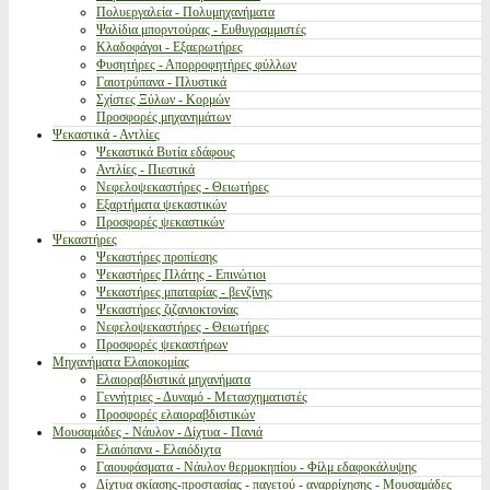
Πολυεργαλεία - Πολυμηχανήματα
Ψαλίδια μπορντούρας - Ευθυγραμμιστές
Κλαδοφάγοι - Εξαερωτήρες
Φυσητήρες - Απορροφητήρες φύλλων
Γαιοτρύπανα - Πλυστικά
Σχίστες Ξύλων - Κορμών
Προσφορές μηχανημάτων
Ψεκαστικά - Αντλίες
Ψεκαστικά Βυτία εδάφους
Αντλίες - Πιεστικά
Νεφελοψεκαστήρες - Θειωτήρες
Εξαρτήματα ψεκαστικών
Προσφορές ψεκαστικών
Ψεκαστήρες
Ψεκαστήρες προπίεσης
Ψεκαστήρες Πλάτης - Επινώτιοι
Ψεκαστήρες μπαταρίας - βενζίνης
Ψεκαστήρες ζιζανιοκτονίας
Νεφελοψεκαστήρες - Θειωτήρες
Προσφορές ψεκαστήρων
Μηχανήματα Ελαιοκομίας
Ελαιοραβδιστικά μηχανήματα
Γεννήτριες - Δυναμό - Μετασχηματιστές
Προσφορές ελαιοραβδιστικών
Μουσαμάδες - Νάυλον - Δίχτυα - Πανιά
Ελαιόπανα - Ελαιόδιχτα
Γαιουφάσματα - Νάυλον θερμοκηπίου - Φίλμ εδαφοκάλυψης
Δίχτυα σκίασης-προστασίας - παγετού - αναρρίχησης - Μουσαμάδες