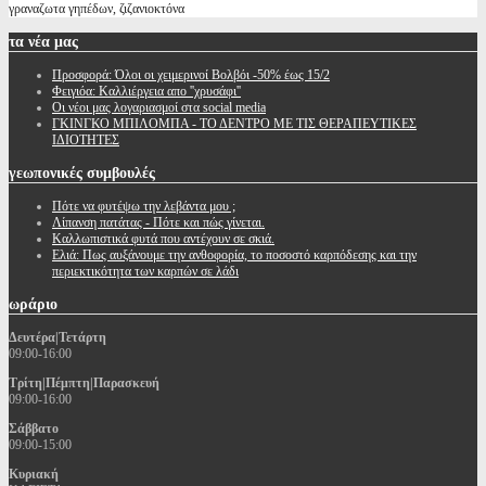
γραναζωτα γηπέδων, ζιζανιοκτόνα
τα
νέα μας
Προσφορά: Όλοι οι χειμερινοί Βολβόι -50% έως 15/2
Φειγιόα: Καλλιέργεια απο ''χρυσάφι''
Oι νέοι μας λογαριασμοί στα social media
ΓΚΙΝΓΚΟ ΜΠΙΛΟΜΠΑ - ΤΟ ΔΕΝΤΡΟ ΜΕ ΤΙΣ ΘΕΡΑΠΕΥΤΙΚΕΣ
ΙΔΙΟΤΗΤΕΣ
γεωπονικές
συμβουλές
Πότε να φυτέψω την λεβάντα μου ;
Λίπανση πατάτας - Πότε και πώς γίνεται.
Καλλωπιστικά φυτά που αντέχουν σε σκιά.
Ελιά: Πως αυξάνουμε την ανθοφορία, το ποσοστό καρπόδεσης και την
περιεκτικότητα των καρπών σε λάδι
ωράριο
Δευτέρα|Τετάρτη
09:00-16:00
Τρίτη|Πέμπτη|Παρασκευή
09:00-16:00
Σάββατο
09:00-15:00
Κυριακή