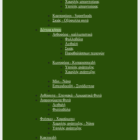
Χαμηλής μπορντούρας
Υψηλής μπορντούρας
Καρποφόροι - Superfoods
Σκιάς - Οξύφυλλα φυτά
Δέντρα κήπου
Ανθοφόρα - καλλωπιστικά
Φυλλοβόλα
Αειθαλή
Σκιάς
Παραθαλάσσιων περιοχών
Κωνοφόρα - Κυπαρισσοειδή
Υψηλής ανάπτυξης
Χαμηλής ανάπτυξης
Μίνι - Νάνα
Εσπεριδοειδή - Ξυνόδεντρα
Ανθόφυτα - Εποχιακά - Αρωματικά Φυτά
Αναρριχώμενα Φυτά
Αειθαλή
Φυλλοβόλα
Φοίνικες - Χαμαίρωπες
Χαμηλής ανάπτυξης - Νάνα
Υψηλής ανάπτυξης
Κακτοειδή