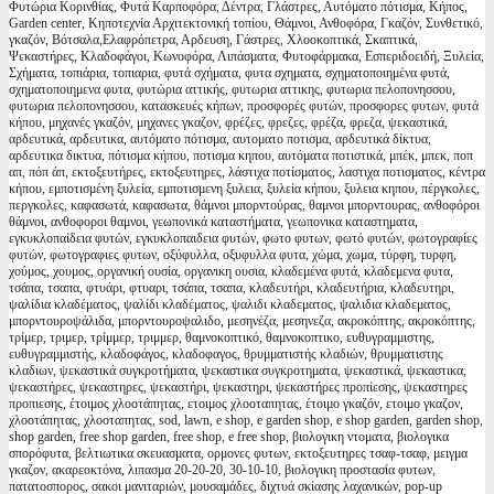
Φυτώρια Κορινθίας, Φυτά Καρποφόρα, Δέντρα, Γλάστρες, Αυτόματο πότισμα, Κήπος,
Garden center, Κηποτεχνία Αρχιτεκτονική τοπίου, Θάμνοι, Ανθοφόρα, Γκαζόν, Συνθετικό,
γκαζόν, Βότσαλα,Ελαφρόπετρα, Αρδευση, Γάστρες, Χλοοκοπτικά, Σκαπτικά,
Ψεκαστήρες, Κλαδοφάγοι, Κωνοφόρα, Λιπάσματα, Φυτοφάρμακα, Εσπεριδοειδή, Ξυλεία,
Σχήματα, τοπιάρια, τοπιαρια, φυτά σχήματα, φυτα σχηματα, σχηματοποιημένα φυτά,
σχηματοποιημενα φυτα, φυτώρια αττικής, φυτωρια αττικης, φυτωρια πελοπονησσου,
φυτωρια πελοπονησσου, κατασκευές κήπων, προσφορές φυτών, προσφορες φυτων, φυτά
κήπου, μηχανές γκαζόν, μηχανες γκαζον, φρέζες, φρεζες, φρέζα, φρεζα, ψεκαστικά,
αρδευτικά, αρδευτικα, αυτόματο πότισμα, αυτοματο ποτισμα, αρδευτικά δίκτυα,
αρδευτικα δικτυα, πότισμα κήπου, ποτισμα κηπου, αυτόματα ποτιστικά, μπέκ, μπεκ, ποπ
απ, πόπ άπ, εκτοξευτήρες, εκτοξευτηρες, λάστιχα ποτίσματος, λαστιχα ποτισματος, κέντρα
κήπου, εμποτισμένη ξυλεία, εμποτισμενη ξυλεια, ξυλεία κήπου, ξυλεια κηπου, πέργκολες,
περγκολες, καφασωτά, καφασωτα, θάμνοι μπορντούρας, θαμνοι μπορντουρας, ανθοφόροι
θάμνοι, ανθοφοροι θαμνοι, γεωπονικά καταστήματα, γεωπονικα καταστηματα,
εγκυκλοπαίδεια φυτών, εγκυκλοπαιδεια φυτών, φωτο φυτων, φωτό φυτών, φωτογραφίες
φυτών, φωτογραφιες φυτων, οξύφυλλα, οξυφυλλα φυτα, χώμα, χωμα, τύρφη, τυρφη,
χούμος, χουμος, οργανική ουσία, οργανικη ουσια, κλαδεμένα φυτά, κλαδεμενα φυτα,
τσάπα, τσαπα, φτυάρι, φτυαρι, τσάπα, τσαπα, κλαδευτήρι, κλαδευτήρια, κλαδευτηρι,
ψαλίδια κλαδέματος, ψαλίδι κλαδέματος, ψαλιδι κλαδεματος, ψαλιδια κλαδεματος,
μπορντουροψάλιδα, μπορντουροψαλιδο, μεσηνέζα, μεσηνεζα, ακροκόπτης, ακροκόπτης,
τρίμερ, τριμερ, τρίμμερ, τριμμερ, θαμνοκοπτικό, θαμνοκοπτικο, ευθυγραμμιστης,
ευθυγραμμιστής, κλαδοφάγος, κλαδοφαγος, θρυμματιστής κλαδιών, θρυμματιστης
κλαδιων, ψεκαστικά συγκροτήματα, ψεκαστικα συγκροτηματα, ψεκαστικά, ψεκαστικα,
ψεκαστήρες, ψεκαστηρες, ψεκαστήρι, ψεκαστηρι, ψεκαστήρες προπίεσης, ψεκαστηρες
προπιεσης, έτοιμος χλοοτάπητας, ετοιμος χλοοταπητας, έτοιμο γκαζόν, ετοιμο γκαζον,
χλοοτάπητας, χλοοταπητας, sod, lawn, e shop, e garden shop, e shop garden, garden shop,
shop garden, free shop garden, free shop, e free shop, βιολογικη ντοματα, βιολογικα
σπορόφυτα, βελτιωτικα σκευασματα, ορμονες φυτων, εκτοξευτηρες τσαφ-τσαφ, μειγμα
γκαζον, ακαρεοκτόνα, λιπασμα 20-20-20, 30-10-10, βιολογικη προστασία φυτων,
πατατοσπορος, σακοι μανιταριών, μουσαμάδες, διχτυά σκίασης λαχανικών, pop-up