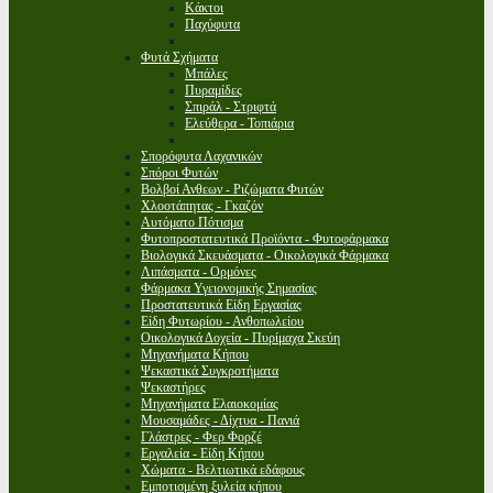
Κάκτοι
Παχύφυτα
Φυτά Σχήματα
Μπάλες
Πυραμίδες
Σπιράλ - Στριφτά
Ελεύθερα - Τοπιάρια
Σπορόφυτα Λαχανικών
Σπόροι Φυτών
Βολβοί Ανθεων - Ριζώματα Φυτών
Χλοοτάπητας - Γκαζόν
Αυτόματο Πότισμα
Φυτοπροστατευτικά Προϊόντα - Φυτοφάρμακα
Βιολογικά Σκευάσματα - Οικολογικά Φάρμακα
Λιπάσματα - Ορμόνες
Φάρμακα Υγειονομικής Σημασίας
Προστατευτικά Είδη Εργασίας
Είδη Φυτωρίου - Ανθοπωλείου
Οικολογικά Δοχεία - Πυρίμαχα Σκεύη
Μηχανήματα Κήπου
Ψεκαστικά Συγκροτήματα
Ψεκαστήρες
Μηχανήματα Ελαιοκομίας
Μουσαμάδες - Δίχτυα - Πανιά
Γλάστρες - Φερ Φορζέ
Εργαλεία - Είδη Κήπου
Χώματα - Βελτιωτικά εδάφους
Εμποτισμένη ξυλεία κήπου