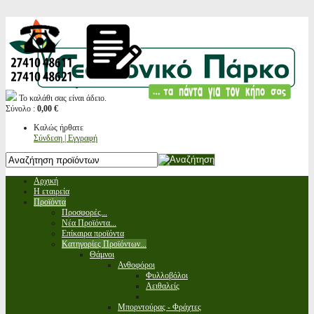
Το καλάθι σας είναι άδειο.
Σύνολο :
0,00 €
Καλώς ήρθατε
Σύνδεση | Εγγραφή
Αρχική
Η εταιρεία
Προϊόντα
Προσφορές...
Νέα Προϊόντα...
Επίκαιρα προϊόντα
Κατηγορίες Προϊόντων...
Θάμνοι
Ανθοφόροι
Φυλλοβόλοι
Αειθαλείς
Μπορντούρας - Φράχτες