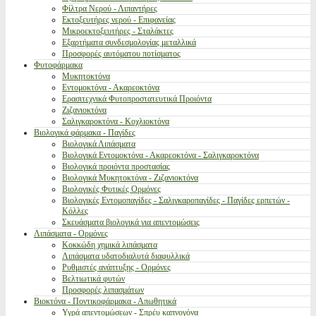
Φίλτρα Νερού - Λιπαντήρες
Εκτοξευτήρες νερού - Επιφανείας
Μικροεκτοξευτήρες - Σταλάκτες
Εξαρτήματα συνδεσμολογίας μεταλλικά
Προσφορές αυτόματου ποτίσματος
Φυτοφάρμακα
Μυκητοκτόνα
Εντομοκτόνα - Ακαρεοκτόνα
Ερασιτεχνικά Φυτοπροστατευτικά Προιόντα
Ζιζανιοκτόνα
Σαλιγκαροκτόνα - Κοχλιοκτόνα
Βιολογικά φάρμακα - Παγίδες
Βιολογικά Λιπάσματα
Βιολογικά Εντομοκτόνα - Ακαρεοκτόνα - Σαλιγκαροκτόνα
Βιολογικά προιόντα προστασίας
Βιολογικά Μυκητοκτόνα - Ζιζανιοκτόνα
Βιολογικές Φυτικές Ορμόνες
Βιολογικές Εντομοπαγίδες - Σαλιγκαροπαγίδες - Παγίδες ερπετών -
Κόλλες
Σκευάσματα βιολογικά για απεντομώσεις
Λιπάσματα - Ορμόνες
Κοκκώδη χημικά λιπάσματα
Λιπάσματα υδατοδιαλυτά διαφυλλικά
Ρυθμιστές ανάπτυξης - Ορμόνες
Βελτιωτικά φυτών
Προσφορές λιπασμάτων
Βιοκτόνα - Ποντικοφάρμακα - Απωθητικά
Υγρά απεντομώσεων - Σπρέυ καπνογόνα