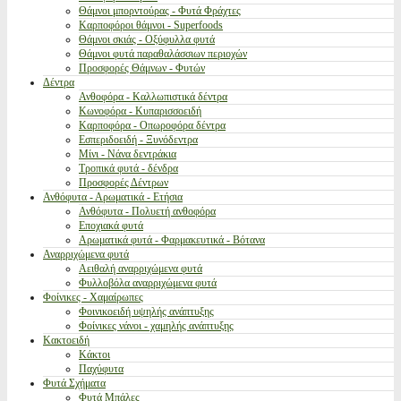
Θάμνοι μπορντούρας - Φυτά Φράχτες
Καρποφόροι θάμνοι - Superfoods
Θάμνοι σκιάς - Οξύφυλλα φυτά
Θάμνοι φυτά παραθαλάσσιων περιοχών
Προσφορές Θάμνων - Φυτών
Δέντρα
Ανθοφόρα - Καλλωπιστικά δέντρα
Κωνοφόρα - Κυπαρισσοειδή
Καρποφόρα - Οπωροφόρα δέντρα
Εσπεριδοειδή - Ξυνόδεντρα
Μίνι - Νάνα δεντράκια
Τροπικά φυτά - δένδρα
Προσφορές Δέντρων
Ανθόφυτα - Αρωματικά - Ετήσια
Ανθόφυτα - Πολυετή ανθοφόρα
Εποχιακά φυτά
Αρωματικά φυτά - Φαρμακευτικά - Βότανα
Αναρριχώμενα φυτά
Αειθαλή αναρριχώμενα φυτά
Φυλλοβόλα αναρριχώμενα φυτά
Φοίνικες - Χαμαίρωπες
Φοινικοειδή υψηλής ανάπτυξης
Φοίνικες νάνοι - χαμηλής ανάπτυξης
Κακτοειδή
Κάκτοι
Παχύφυτα
Φυτά Σχήματα
Φυτά Μπάλες