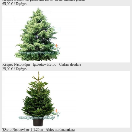
65,00 € / Τεμάχιο
Κέδρος Ντεοντάρα - Ιμαλαίων δέντρο - Cedrus deodara
25,00 € / Τεμάχιο
Έλατο Νορμανδίας 1-1,25 m - Abies nordmanniana