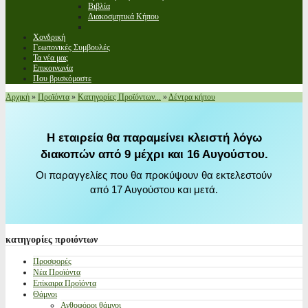
Βιβλία
Διακοσμητικά Κήπου
Χονδρική
Γεωπονικές Συμβουλές
Τα νέα μας
Επικοινωνία
Που βρισκόμαστε
Αρχική
»
Προϊόντα
»
Κατηγορίες Προϊόντων...
»
Δέντρα κήπου
Η εταιρεία θα παραμείνει κλειστή λόγω
διακοπών από 9 μέχρι και 16 Αυγούστου.
Οι παραγγελίες που θα προκύψουν θα εκτελεστούν
από 17 Αυγούστου και μετά.
κατηγορίες
προιόντων
Προσφορές
Νέα Προϊόντα
Επίκαιρα Προϊόντα
Θάμνοι
Ανθοφόροι θάμνοι