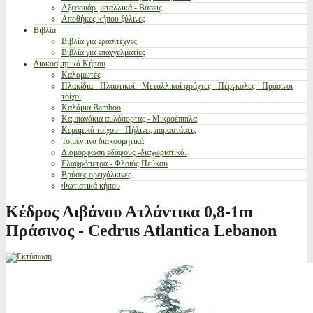
Αξεσουάρ μεταλλικά - Βάσεις
Αποθήκες κήπου ξύλινες
Βιβλία
Βιβλία για ερασιτέχνες
Βιβλία για επαγγελματίες
Διακοσμητικά Κήπου
Καλαμωτές
Πλακίδια - Πλαστικοί - Μεταλλικοί φράχτες - Πέργκολες - Πράσινοι
τοίχοι
Καλάμια Bamboo
Καμπανάκια αυλόπορτας - Μικροέπιπλα
Κεραμικά τοίχου - Πήλινες παραστάσεις
Τσιμέντινα διακοσμητικά
Διαμόρφωση εδάφους -διαχωριστικά.
Ελαφρόπετρα - Φλοιός Πεύκου
Βρύσες ορειχάλκινες
Φωτιστικά κήπου
Κέδρος Λιβάνου Ατλάντικα 0,8-1m
Πράσινος - Cedrus Atlantica Lebanon