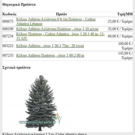
Θυγατρικά Προϊόντα
Κωδικός
Προϊόν
Τιμή/ΜΜ
Κέδρος Λιβάνου Ατλάντικα 0,8-1m Πράσινος - Cedrus
000675
25,00 € / Τεμάχιο
Atlantica Lebanon
008199
Κέδρος Λιβάνου Ατλάντικα Πράσινος - ύψος 1,10 μέτρα
35,00 € / Τεμάχιο
Κέδρος Πράσινος - Cedrus Atlantica - ύψος 1,20-1,40 m- 12-
007234
60,00 € / Τεμάχιο
15 ΛΙΤ.
100,00 € /
003222
Κέδρος Λιβάνου - ύψος 1,50-1,75m - 20 λιτρα
Τεμάχιο
145,00 € /
007235
Κέδρος Λιβάνου Πράσινος - ύψος 1,80-2,00 m
Τεμάχιο
Σχετικά προϊόντα
Κέδρος Ατλάντικα γκλαούκα 1,3 m- Cedar atlantica glauca