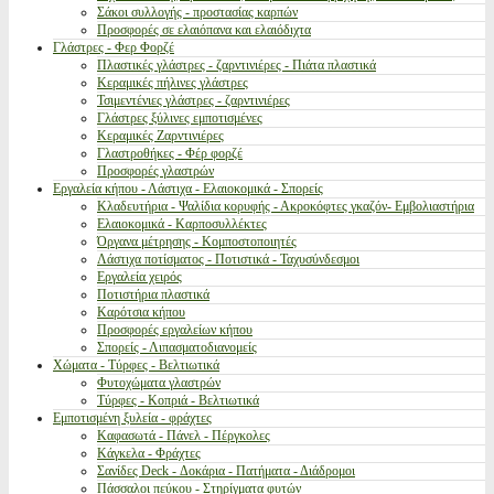
Σάκοι συλλογής - προστασίας καρπών
Προσφορές σε ελαιόπανα και ελαιόδιχτα
Γλάστρες - Φερ Φορζέ
Πλαστικές γλάστρες - ζαρντινιέρες - Πιάτα πλαστικά
Κεραμικές πήλινες γλάστρες
Τσιμεντένιες γλάστρες - ζαρντινιέρες
Γλάστρες ξύλινες εμποτισμένες
Κεραμικές Ζαρντινιέρες
Γλαστροθήκες - Φέρ φορζέ
Προσφορές γλαστρών
Εργαλεία κήπου - Λάστιχα - Ελαιοκομικά - Σπορείς
Κλαδευτήρια - Ψαλίδια κορυφής - Ακροκόφτες γκαζόν- Εμβολιαστήρια
Ελαιοκομικά - Καρποσυλλέκτες
Όργανα μέτρησης - Κομποστοποιητές
Λάστιχα ποτίσματος - Ποτιστικά - Ταχυσύνδεσμοι
Εργαλεία χειρός
Ποτιστήρια πλαστικά
Καρότσια κήπου
Προσφορές εργαλείων κήπου
Σπορείς - Λιπασματοδιανομείς
Χώματα - Τύρφες - Βελτιωτικά
Φυτοχώματα γλαστρών
Τύρφες - Κοπριά - Βελτιωτικά
Εμποτισμένη ξυλεία - φράχτες
Καφασωτά - Πάνελ - Πέργκολες
Κάγκελα - Φράχτες
Σανίδες Deck - Δοκάρια - Πατήματα - Διάδρομοι
Πάσσαλοι πεύκου - Στηρίγματα φυτών