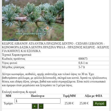
ΚΕΔΡΟΣ ΛΙΒΑΝΟΥ ΑΤΛΑΝΤΙΚΑ ΠΡΑΣΙΝΟΣ ΔΕΝΤΡΟ - CEDARS LEBANON -
ΚΩΝΟΦΟΡΑ ΔΑΣΙΚΑ ΔΕΝΤΡΑ ΠΡΑΣΙΝΑ ΨΗΛΑ - ΠΡΑΣΙΝΟΣ ΚΕΔΡΟΣ - ΚΕΔΡΟΣ
ΓΙΑ ΚΗΠΟΥΣ ΚΑΙ ΕΞΟΧΙΚΑ
Τεχνικά Χαρακτηριστικά
Κωδικός προϊόντος
000675
Υψος φυτού
0,8-1 m
Μέγεθος γλάστρας
5-7 lt
Δέντρο κωνοφόρο, αειθαλές, αργής ανάπτυξης και τελικό ύψος τα 30 m. Έχει
βαθυπράσινο φύλλωμα, με φύλλα βελονοειδή, σκληρά και κοντά. Αγαπά τις ηλιόλουστες
θέσεις και εδάφη όξινα, γόνιμα, βαθιά και καλά στραγγιζόμενα. Είναι πολύ εντυπωσιακό
και όμορφο όταν μεγαλώσει και ξεπεράσει τα 3 μέτρα ύψος.
Επιλογή ποσότητας & αγορά
ΜΜ
Ποσότητα
Τιμή/ΜΜ
Αξία με ΦΠΑ
Τεμάχιο
25,00 €
25,00 €