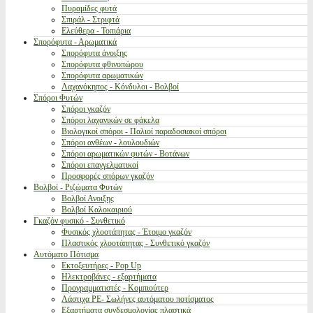
Πυραμίδες φυτά
Σπιράλ - Στριφτά
Ελεύθερα - Τοπιάρια
Σπορόφυτα - Αρωματικά
Σπορόφυτα άνοιξης
Σπορόφυτα φθινοπώρου
Σπορόφυτα αρωματικών
Λαχανόκηπος - Κόνδυλοι - Βολβοί
Σπόροι Φυτών
Σπόροι γκαζόν
Σπόροι λαχανικών σε φάκελα
Βιολογικοί σπόροι - Παλιοί παραδοσιακοί σπόροι
Σπόροι ανθέων - λουλουδιών
Σπόροι αρωματικών φυτών - Βοτάνων
Σπόροι επαγγελματικοί
Προσφορές σπόρων γκαζόν
Βολβοί - Ριζώματα Φυτών
Βολβοί Ανοιξης
Βολβοί Καλοκαιριού
Γκαζόν φυσικό - Συνθετικό
Φυσικός χλοοτάπητας - Έτοιμο γκαζόν
Πλαστικός χλοοτάπητας - Συνθετικό γκαζόν
Αυτόματο Πότισμα
Εκτοξευτήρες - Pop Up
Ηλεκτροβάνες - εξαρτήματα
Προγραμματιστές - Κομπιούτερ
Λάστιχα PE- Σωλήνες αυτόματου ποτίσματος
Εξαρτήματα συνδεσμολογίας πλαστικά