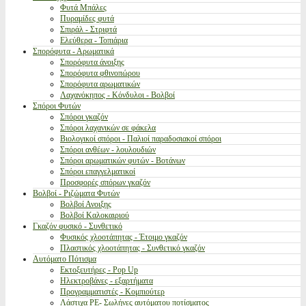
Φυτά Μπάλες
Πυραμίδες φυτά
Σπιράλ - Στριφτά
Ελεύθερα - Τοπιάρια
Σπορόφυτα - Αρωματικά
Σπορόφυτα άνοιξης
Σπορόφυτα φθινοπώρου
Σπορόφυτα αρωματικών
Λαχανόκηπος - Κόνδυλοι - Βολβοί
Σπόροι Φυτών
Σπόροι γκαζόν
Σπόροι λαχανικών σε φάκελα
Βιολογικοί σπόροι - Παλιοί παραδοσιακοί σπόροι
Σπόροι ανθέων - λουλουδιών
Σπόροι αρωματικών φυτών - Βοτάνων
Σπόροι επαγγελματικοί
Προσφορές σπόρων γκαζόν
Βολβοί - Ριζώματα Φυτών
Βολβοί Ανοιξης
Βολβοί Καλοκαιριού
Γκαζόν φυσικό - Συνθετικό
Φυσικός χλοοτάπητας - Έτοιμο γκαζόν
Πλαστικός χλοοτάπητας - Συνθετικό γκαζόν
Αυτόματο Πότισμα
Εκτοξευτήρες - Pop Up
Ηλεκτροβάνες - εξαρτήματα
Προγραμματιστές - Κομπιούτερ
Λάστιχα PE- Σωλήνες αυτόματου ποτίσματος