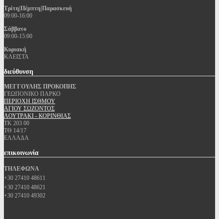
Τρίτη|Πέμπτη|Παρασκευή
09:00-16:00
Σάββατο
09:00-15:00
Κυριακή
ΚΛΕΙΣΤΑ
διεύθυνση
ΜΕΓΓΟΥΛΗΣ ΠΡΟΚΟΠΗΣ
ΓΕΩΠΟΝΙΚΟ ΠΑΡΚΟ
ΠΕΡΙΟΧΗ ΙΣΘΜΟΥ
ΑΓΙΟΥ ΣΩΖΟΝΤΟΣ
ΛΟΥΤΡΑΚΙ - ΚΟΡΙΝΘΙΑΣ
ΤΚ 203 00
ΤΘ 14/17
ΕΛΛΑΔΑ
επικοινωνία
ΤΗΛΕΦΩΝΑ
+30 27410 48611
+30 27410 48621
+30 27410 49302