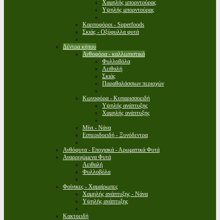
Χαμηλής μπορντούρας
Υψηλής μπορντούρας
Καρποφόροι - Superfoods
Σκιάς - Οξύφυλλα φυτά
Δέντρα κήπου
Ανθοφόρα - καλλωπιστικά
Φυλλοβόλα
Αειθαλή
Σκιάς
Παραθαλάσσιων περιοχών
Κωνοφόρα - Κυπαρισσοειδή
Υψηλής ανάπτυξης
Χαμηλής ανάπτυξης
Μίνι - Νάνα
Εσπεριδοειδή - Ξυνόδεντρα
Ανθόφυτα - Εποχιακά - Αρωματικά Φυτά
Αναρριχώμενα Φυτά
Αειθαλή
Φυλλοβόλα
Φοίνικες - Χαμαίρωπες
Χαμηλής ανάπτυξης - Νάνα
Υψηλής ανάπτυξης
Κακτοειδή