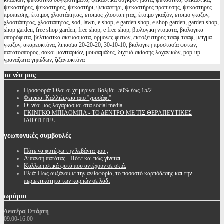
κλαδιων, ψεκαστικά συγκροτήματα, ψεκαστικα συγκροτηματα, ψεκαστικά, ψεκαστικα,
ψεκαστήρες, ψεκαστηρες, ψεκαστήρι, ψεκαστηρι, ψεκαστήρες προπίεσης, ψεκαστηρες
προπιεσης, έτοιμος χλοοτάπητας, ετοιμος χλοοταπητας, έτοιμο γκαζόν, ετοιμο γκαζον,
χλοοτάπητας, χλοοταπητας, sod, lawn, e shop, e garden shop, e shop garden, garden shop,
shop garden, free shop garden, free shop, e free shop, βιολογικη ντοματα, βιολογικα
σπορόφυτα, βελτιωτικα σκευασματα, ορμονες φυτων, εκτοξευτηρες τσαφ-τσαφ, μειγμα
γκαζον, ακαρεοκτόνα, λιπασμα 20-20-20, 30-10-10, βιολογικη προστασία φυτων,
πατατοσπορος, σακοι μανιταριών, μουσαμάδες, διχτυά σκίασης λαχανικών, pop-up
γραναζωτα γηπέδων, ζιζανιοκτόνα
τα
νέα μας
Προσφορά: Όλοι οι χειμερινοί Βολβόι -50% έως 15/2
Φειγιόα: Καλλιέργεια απο ''χρυσάφι''
Oι νέοι μας λογαριασμοί στα social media
ΓΚΙΝΓΚΟ ΜΠΙΛΟΜΠΑ - ΤΟ ΔΕΝΤΡΟ ΜΕ ΤΙΣ ΘΕΡΑΠΕΥΤΙΚΕΣ
ΙΔΙΟΤΗΤΕΣ
γεωπονικές
συμβουλές
Πότε να φυτέψω την λεβάντα μου ;
Λίπανση πατάτας - Πότε και πώς γίνεται.
Καλλωπιστικά φυτά που αντέχουν σε σκιά.
Ελιά: Πως αυξάνουμε την ανθοφορία, το ποσοστό καρπόδεσης και την
περιεκτικότητα των καρπών σε λάδι
ωράριο
Δευτέρα|Τετάρτη
09:00-16:00