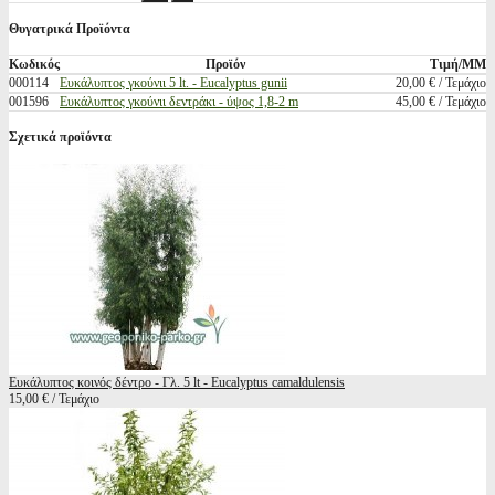
Θυγατρικά Προϊόντα
Κωδικός
Προϊόν
Τιμή/ΜΜ
000114
Ευκάλυπτος γκούνιι 5 lt. - Eucalyptus gunii
20,00 € / Τεμάχιο
001596
Ευκάλυπτος γκούνιι δεντράκι - ύψος 1,8-2 m
45,00 € / Τεμάχιο
Σχετικά προϊόντα
Ευκάλυπτος κοινός δέντρο - Γλ. 5 lt - Eucalyptus camaldulensis
15,00 € / Τεμάχιο