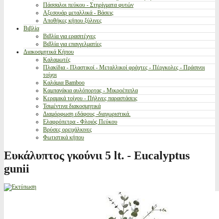
Πάσσαλοι πεύκου - Στηρίγματα φυτών
Αξεσουάρ μεταλλικά - Βάσεις
Αποθήκες κήπου ξύλινες
Βιβλία
Βιβλία για ερασιτέχνες
Βιβλία για επαγγελματίες
Διακοσμητικά Κήπου
Καλαμωτές
Πλακίδια - Πλαστικοί - Μεταλλικοί φράχτες - Πέργκολες - Πράσινοι
τοίχοι
Καλάμια Bamboo
Καμπανάκια αυλόπορτας - Μικροέπιπλα
Κεραμικά τοίχου - Πήλινες παραστάσεις
Τσιμέντινα διακοσμητικά
Διαμόρφωση εδάφους -διαχωριστικά.
Ελαφρόπετρα - Φλοιός Πεύκου
Βρύσες ορειχάλκινες
Φωτιστικά κήπου
Ευκάλυπτος γκούνιι 5 lt. - Eucalyptus
gunii