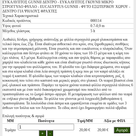
ΕΥΚΑΛΥΠΤΟΣ GUNNII ΔΕΝΤΡΟ - ΕΥΚΑΛΥΠΤΟΣ ΓΚΟΥΝΙΙ ΜΙΚΡΟ
ΣΤΡΟΓΓΥΛΟ ΦΥΛΛΟ - EUCALYPTUS GUNNII - ΦΥΤΟ ΕΞΩΤΕΡΙΚΟΥ ΧΩΡΟΥ -
ΔΕΝΤΡΟ ΓΙΑ ΨΗΛΟΥΣ ΦΡΑΧΤΕΣ
Τεχνικά Χαρακτηριστικά
Κωδικός προϊόντος
000114
Υψος φυτού
0.7-0,9 m
Μέγεθος γλάστρας
5 lt
Αειθαλές δένδρο, γρήγορης ανάπτυξης με φύλλα στρογγυλά μικρά γλαυκοπράσινα και
τελικό ύψος έως 25μ. Είναι ιδιαίτερα ανθεκτικό στο κρύο, στις ξηροθερμικές συνθήκες
και την ατμοσφαιρική μόλυνση. Είναι γνωστός και σαν ευκάλυπτος ο πλαγιόκλαδος. Όταν
καλλιεργείται σαν δέντρο φτάνει σε 10 χρόνια το ύψος των 10-15 μέτρα και η κόμη του
έχει πλάτος 4,5 μέτρα. Καλλιεργείται επίσης και σαν ψηλός θάμνος με παραφυάδες απο
χαμηλά που κλαδεύεται κάθε χρόνο και είναι ιδιαίτερα γνωστό στους ιδιωτικούς κήπους
για την ομορφιά του φυλλώματος του. Η φλούδα του έχει διάφορα χρώματα, στο κορμό
και στα κύρια κλαδιά είναι λεία ανοιχτή πράσινη ή κρεμ που με τον καιρό αλλάζει σε
τεφρό ή καστανό. Η φλούδα όμως των νεαρών κλαδιών είναι κιτρινοπράσινη, ροζ, ή
κοκκινωπή που τείνει στο καστανό και μερικές φορές στο γλαυκό. Οι νεαροί βλαστοί είναι
ροζ–γλαυκοί και πράσινοι. Παράγει τα πρώτα χρόνια νεανικά φύλλα στρογγυλά πλάτους 6
εκατοστά και με έναν πολύ διακοσμητικό χρωματισμό που ποικίλλει από το
πρασινογάλανο ως το ζωηρό άσπρο–αργυρό. Η μεταμόρφωση των φύλλων από πιο νεαρά
σε ενήλικα γίνεται βαθμιαία. Τα φύλλα του γίνονται μετά λογχοειδή βαθυπράσινα ή
πρασινογάλανα. Τα λουλούδια είναι άσπρα και εμφανίζονται ενωμένα σε ομάδες των 3
άνθεων τον Ιούλιο και τον Αύγουστο. Το είδος αυτό έχει δημιουργήσει πολλά υβρίδια.
Επιλογή ποσότητας & αγορά
ΜΜ
Ποσότητα
Τιμή/ΜΜ
Αξία με ΦΠΑ
Τεμάχιο
20,00 €
20,00 €