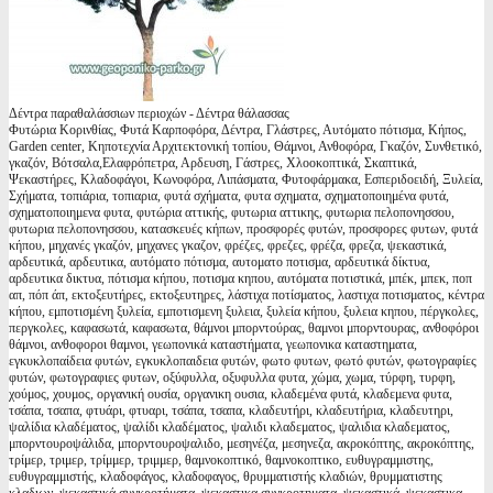
Δέντρα παραθαλάσσιων περιοχών - Δέντρα θάλασσας
Φυτώρια Κορινθίας, Φυτά Καρποφόρα, Δέντρα, Γλάστρες, Αυτόματο πότισμα, Κήπος,
Garden center, Κηποτεχνία Αρχιτεκτονική τοπίου, Θάμνοι, Ανθοφόρα, Γκαζόν, Συνθετικό,
γκαζόν, Βότσαλα,Ελαφρόπετρα, Αρδευση, Γάστρες, Χλοοκοπτικά, Σκαπτικά,
Ψεκαστήρες, Κλαδοφάγοι, Κωνοφόρα, Λιπάσματα, Φυτοφάρμακα, Εσπεριδοειδή, Ξυλεία,
Σχήματα, τοπιάρια, τοπιαρια, φυτά σχήματα, φυτα σχηματα, σχηματοποιημένα φυτά,
σχηματοποιημενα φυτα, φυτώρια αττικής, φυτωρια αττικης, φυτωρια πελοπονησσου,
φυτωρια πελοπονησσου, κατασκευές κήπων, προσφορές φυτών, προσφορες φυτων, φυτά
κήπου, μηχανές γκαζόν, μηχανες γκαζον, φρέζες, φρεζες, φρέζα, φρεζα, ψεκαστικά,
αρδευτικά, αρδευτικα, αυτόματο πότισμα, αυτοματο ποτισμα, αρδευτικά δίκτυα,
αρδευτικα δικτυα, πότισμα κήπου, ποτισμα κηπου, αυτόματα ποτιστικά, μπέκ, μπεκ, ποπ
απ, πόπ άπ, εκτοξευτήρες, εκτοξευτηρες, λάστιχα ποτίσματος, λαστιχα ποτισματος, κέντρα
κήπου, εμποτισμένη ξυλεία, εμποτισμενη ξυλεια, ξυλεία κήπου, ξυλεια κηπου, πέργκολες,
περγκολες, καφασωτά, καφασωτα, θάμνοι μπορντούρας, θαμνοι μπορντουρας, ανθοφόροι
θάμνοι, ανθοφοροι θαμνοι, γεωπονικά καταστήματα, γεωπονικα καταστηματα,
εγκυκλοπαίδεια φυτών, εγκυκλοπαιδεια φυτών, φωτο φυτων, φωτό φυτών, φωτογραφίες
φυτών, φωτογραφιες φυτων, οξύφυλλα, οξυφυλλα φυτα, χώμα, χωμα, τύρφη, τυρφη,
χούμος, χουμος, οργανική ουσία, οργανικη ουσια, κλαδεμένα φυτά, κλαδεμενα φυτα,
τσάπα, τσαπα, φτυάρι, φτυαρι, τσάπα, τσαπα, κλαδευτήρι, κλαδευτήρια, κλαδευτηρι,
ψαλίδια κλαδέματος, ψαλίδι κλαδέματος, ψαλιδι κλαδεματος, ψαλιδια κλαδεματος,
μπορντουροψάλιδα, μπορντουροψαλιδο, μεσηνέζα, μεσηνεζα, ακροκόπτης, ακροκόπτης,
τρίμερ, τριμερ, τρίμμερ, τριμμερ, θαμνοκοπτικό, θαμνοκοπτικο, ευθυγραμμιστης,
ευθυγραμμιστής, κλαδοφάγος, κλαδοφαγος, θρυμματιστής κλαδιών, θρυμματιστης