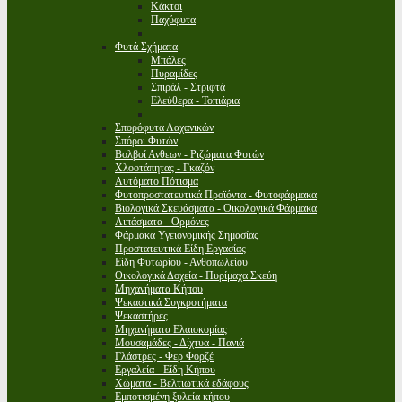
Κάκτοι
Παχύφυτα
Φυτά Σχήματα
Μπάλες
Πυραμίδες
Σπιράλ - Στριφτά
Ελεύθερα - Τοπιάρια
Σπορόφυτα Λαχανικών
Σπόροι Φυτών
Βολβοί Ανθεων - Ριζώματα Φυτών
Χλοοτάπητας - Γκαζόν
Αυτόματο Πότισμα
Φυτοπροστατευτικά Προϊόντα - Φυτοφάρμακα
Βιολογικά Σκευάσματα - Οικολογικά Φάρμακα
Λιπάσματα - Ορμόνες
Φάρμακα Υγειονομικής Σημασίας
Προστατευτικά Είδη Εργασίας
Είδη Φυτωρίου - Ανθοπωλείου
Οικολογικά Δοχεία - Πυρίμαχα Σκεύη
Μηχανήματα Κήπου
Ψεκαστικά Συγκροτήματα
Ψεκαστήρες
Μηχανήματα Ελαιοκομίας
Μουσαμάδες - Δίχτυα - Πανιά
Γλάστρες - Φερ Φορζέ
Εργαλεία - Είδη Κήπου
Χώματα - Βελτιωτικά εδάφους
Εμποτισμένη ξυλεία κήπου