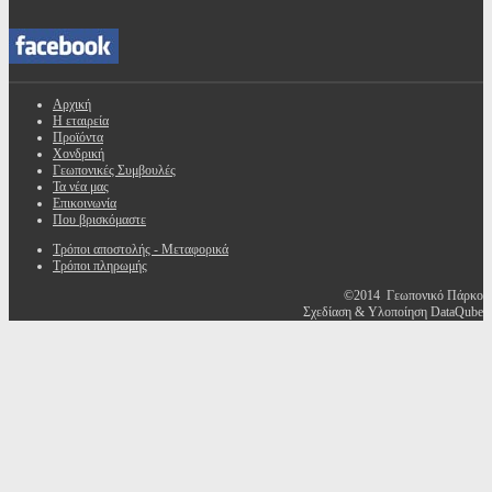
Αρχική
Η εταιρεία
Προϊόντα
Χονδρική
Γεωπονικές Συμβουλές
Τα νέα μας
Επικοινωνία
Που βρισκόμαστε
Τρόποι αποστολής - Μεταφορικά
Τρόποι πληρωμής
©2014 Γεωπονικό Πάρκο
Σχεδίαση & Υλοποίηση DataQube