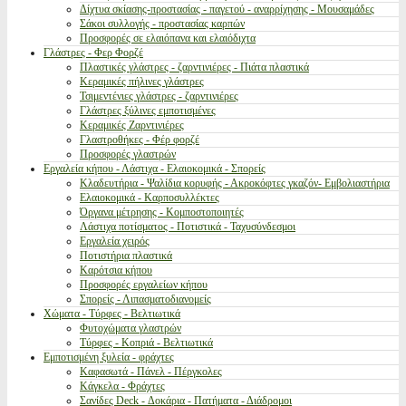
Δίχτυα σκίασης-προστασίας - παγετού - αναρρίχησης - Μουσαμάδες
Σάκοι συλλογής - προστασίας καρπών
Προσφορές σε ελαιόπανα και ελαιόδιχτα
Γλάστρες - Φερ Φορζέ
Πλαστικές γλάστρες - ζαρντινιέρες - Πιάτα πλαστικά
Κεραμικές πήλινες γλάστρες
Τσιμεντένιες γλάστρες - ζαρντινιέρες
Γλάστρες ξύλινες εμποτισμένες
Κεραμικές Ζαρντινιέρες
Γλαστροθήκες - Φέρ φορζέ
Προσφορές γλαστρών
Εργαλεία κήπου - Λάστιχα - Ελαιοκομικά - Σπορείς
Κλαδευτήρια - Ψαλίδια κορυφής - Ακροκόφτες γκαζόν- Εμβολιαστήρια
Ελαιοκομικά - Καρποσυλλέκτες
Όργανα μέτρησης - Κομποστοποιητές
Λάστιχα ποτίσματος - Ποτιστικά - Ταχυσύνδεσμοι
Εργαλεία χειρός
Ποτιστήρια πλαστικά
Καρότσια κήπου
Προσφορές εργαλείων κήπου
Σπορείς - Λιπασματοδιανομείς
Χώματα - Τύρφες - Βελτιωτικά
Φυτοχώματα γλαστρών
Τύρφες - Κοπριά - Βελτιωτικά
Εμποτισμένη ξυλεία - φράχτες
Καφασωτά - Πάνελ - Πέργκολες
Κάγκελα - Φράχτες
Σανίδες Deck - Δοκάρια - Πατήματα - Διάδρομοι