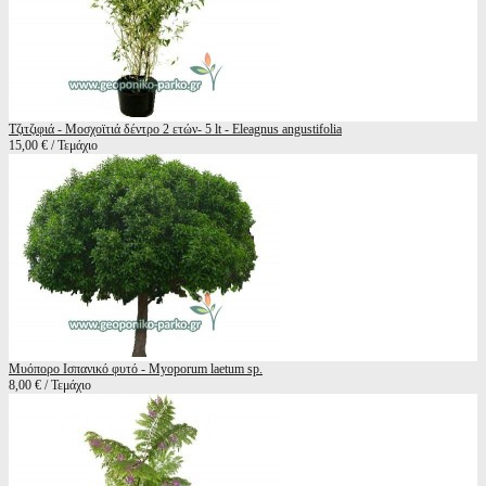
Τζιτζιφιά - Μοσχοϊτιά δέντρο 2 ετών- 5 lt - Eleagnus angustifolia
15,00 € / Τεμάχιο
Μυόπορο Ισπανικό φυτό - Myoporum laetum sp.
8,00 € / Τεμάχιο