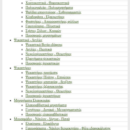
Χορτοκοπτικά - Θαμνοκοπτικά
Πολυεργαλεία - Πολυμηχανήματα
Ψαλίδια μπορντούρας - Ευθυγραμμιστές
Κλαδοφάγοι - Εξαερωτήρες
Φυσητήρες - Απορροφητήρες φύλλων
Γαιοτρύπανα - Πλυστικά
Σχίστες Ξύλων - Κορμών
Προσφορές μηχανημάτων
Ψεκαστικά - Αντλίες
Ψεκαστικά Βυτία εδάφους
Αντλίες - Πιεστικά
Νεφελοψεκαστήρες - Θειωτήρες
Εξαρτήματα ψεκαστικών
Προσφορές ψεκαστικών
Ψεκαστήρες
Ψεκαστήρες προπίεσης
Ψεκαστήρες Πλάτης - Επινώτιοι
Ψεκαστήρες μπαταρίας - βενζίνης
Ψεκαστήρες ζιζανιοκτονίας
Νεφελοψεκαστήρες - Θειωτήρες
Προσφορές ψεκαστήρων
Μηχανήματα Ελαιοκομίας
Ελαιοραβδιστικά μηχανήματα
Γεννήτριες - Δυναμό - Μετασχηματιστές
Προσφορές ελαιοραβδιστικών
Μουσαμάδες - Νάυλον - Δίχτυα - Πανιά
Ελαιόπανα - Ελαιόδιχτα
Γαιουφάσματα - Νάυλον θερμοκηπίου - Φίλμ εδαφοκάλυψης