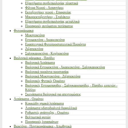
Εξαρτήματα συνδεσμολογίας πλαστικά
Φίλτρα Νερού - Λιπαντήρες
Εκτοξευτήρες νερού - Επιφανείας
Μικροεκτοξευτήρες - Σταλάκτες
Εξαρτήματα συνδεσμολογίας μεταλλικά
Προσφορές αυτόματου ποτίσματος
Φυτοφάρμακα
Μυκητοκτόνα
Εντομοκτόνα - Ακαρεοκτόνα
Ερασιτεχνικά Φυτοπροστατευτικά Προιόντα
Ζιζανιοκτόνα
Σαλιγκαροκτόνα - Κοχλιοκτόνα
Βιολογικά φάρμακα - Παγίδες
Βιολογικά Λιπάσματα
Βιολογικά Εντομοκτόνα - Ακαρεοκτόνα - Σαλιγκαροκτόνα
Βιολογικά προιόντα προστασίας
Βιολογικά Μυκητοκτόνα - Ζιζανιοκτόνα
Βιολογικές Φυτικές Ορμόνες
Βιολογικές Εντομοπαγίδες - Σαλιγκαροπαγίδες - Παγίδες ερπετών -
Κόλλες
Σκευάσματα βιολογικά για απεντομώσεις
Λιπάσματα - Ορμόνες
Κοκκώδη χημικά λιπάσματα
Λιπάσματα υδατοδιαλυτά διαφυλλικά
Ρυθμιστές ανάπτυξης - Ορμόνες
Βελτιωτικά φυτών
Προσφορές λιπασμάτων
Βιοκτόνα - Ποντικοφάρμακα - Απωθητικά