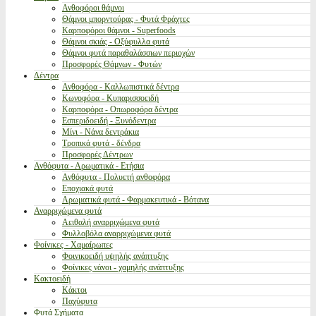
Ανθοφόροι θάμνοι
Θάμνοι μπορντούρας - Φυτά Φράχτες
Καρποφόροι θάμνοι - Superfoods
Θάμνοι σκιάς - Οξύφυλλα φυτά
Θάμνοι φυτά παραθαλάσσιων περιοχών
Προσφορές Θάμνων - Φυτών
Δέντρα
Ανθοφόρα - Καλλωπιστικά δέντρα
Κωνοφόρα - Κυπαρισσοειδή
Καρποφόρα - Οπωροφόρα δέντρα
Εσπεριδοειδή - Ξυνόδεντρα
Μίνι - Νάνα δεντράκια
Τροπικά φυτά - δένδρα
Προσφορές Δέντρων
Ανθόφυτα - Αρωματικά - Ετήσια
Ανθόφυτα - Πολυετή ανθοφόρα
Εποχιακά φυτά
Αρωματικά φυτά - Φαρμακευτικά - Βότανα
Αναρριχώμενα φυτά
Αειθαλή αναρριχώμενα φυτά
Φυλλοβόλα αναρριχώμενα φυτά
Φοίνικες - Χαμαίρωπες
Φοινικοειδή υψηλής ανάπτυξης
Φοίνικες νάνοι - χαμηλής ανάπτυξης
Κακτοειδή
Κάκτοι
Παχύφυτα
Φυτά Σχήματα