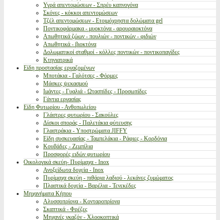
Υγρά απεντομώσεων - Σπρέυ καπνογόνα
Σκόνες - κόκκοι απεντομώσεων
Τζέλ απεντομώσεων - Ετοιμόχρηστα δολώματα gel
Ποντικοφάρμακα - μυοκτόνα - αρουραιοκτόνα
Απωθητικά ζώων - πουλιών - ποντικών - φιδιών
Απωθητικά - βιοκτόνα
Δολωματικοί σταθμοί - κόλλες ποντικών - ποντικοπαγίδες
Κτηνιατρικά
Είδη προστασίας εργαζομένων
Μποτάκια - Γαλότσες - Φόρμες
Μάσκες ψεκασμού
Ιμάντες - Γυαλιά - Ωτασπίδες - Προσωπίδες
Γάντια εργασίας
Είδη Φυτωρίου - Ανθοπωλείου
Γλάστρες φυτωρίου - Σακούλες
Δίσκοι σποράς - Παλετάκια φύτευσης
Γλαστράκια - Υποστρώματα JIFFY
Είδη συσκευασίας - Ταμπελάκια - Ράφιες - Κορδόνια
Κουβάδες - Ζεμπίλια
Προσφορές ειδών φυτωρίου
Οικολογικά σκεύη- Πυρίμαχα - Inox
Ανοξείδωτα δοχεία - Inox
Πυρίμαχα σκεύη - πιθάρια λαδιού - λεκάνες ζυμώματος
Πλαστικά δοχεία - Βαρέλια - Τενεκέδες
Μηχανήματα Κήπου
Αλυσσοπρίονα - Κονταροπρίονα
Σκαπτικά - Φρέζες
Μηχανές γκαζόν - Χλοοκοπτικά