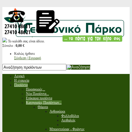
Το καλάθι σας είναι άδειο.
Σύνολο :
0,00 €
Καλώς ήρθατε
Σύνδεση | Εγγραφή
Αρχική
Η εταιρεία
Προϊόντα
Προσφορές...
Νέα Προϊόντα...
Επίκαιρα προϊόντα
Κατηγορίες Προϊόντων...
Θάμνοι
Ανθοφόροι
Φυλλοβόλοι
Αειθαλείς
Μπορντούρας - Φράχτες