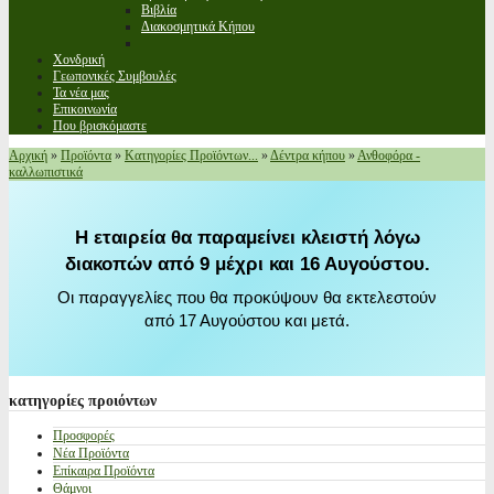
Βιβλία
Διακοσμητικά Κήπου
Χονδρική
Γεωπονικές Συμβουλές
Τα νέα μας
Επικοινωνία
Που βρισκόμαστε
Αρχική
»
Προϊόντα
»
Κατηγορίες Προϊόντων...
»
Δέντρα κήπου
»
Ανθοφόρα -
καλλωπιστικά
Η εταιρεία θα παραμείνει κλειστή λόγω
διακοπών από 9 μέχρι και 16 Αυγούστου.
Οι παραγγελίες που θα προκύψουν θα εκτελεστούν
από 17 Αυγούστου και μετά.
κατηγορίες
προιόντων
Προσφορές
Νέα Προϊόντα
Επίκαιρα Προϊόντα
Θάμνοι