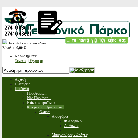
Το καλάθι σας είναι άδειο.
Σύνολο :
0,00 €
Καλώς ήρθατε
Σύνδεση | Εγγραφή
Αρχική
Η εταιρεία
Προϊόντα
Προσφορές...
Νέα Προϊόντα...
Επίκαιρα προϊόντα
Κατηγορίες Προϊόντων...
Θάμνοι
Ανθοφόροι
Φυλλοβόλοι
Αειθαλείς
Μπορντούρας - Φράχτες