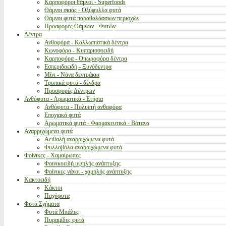
Καρποφόροι θάμνοι - Superfoods
Θάμνοι σκιάς - Οξύφυλλα φυτά
Θάμνοι φυτά παραθαλάσσιων περιοχών
Προσφορές Θάμνων - Φυτών
Δέντρα
Ανθοφόρα - Καλλωπιστικά δέντρα
Κωνοφόρα - Κυπαρισσοειδή
Καρποφόρα - Οπωροφόρα δέντρα
Εσπεριδοειδή - Ξυνόδεντρα
Μίνι - Νάνα δεντράκια
Τροπικά φυτά - δένδρα
Προσφορές Δέντρων
Ανθόφυτα - Αρωματικά - Ετήσια
Ανθόφυτα - Πολυετή ανθοφόρα
Εποχιακά φυτά
Αρωματικά φυτά - Φαρμακευτικά - Βότανα
Αναρριχώμενα φυτά
Αειθαλή αναρριχώμενα φυτά
Φυλλοβόλα αναρριχώμενα φυτά
Φοίνικες - Χαμαίρωπες
Φοινικοειδή υψηλής ανάπτυξης
Φοίνικες νάνοι - χαμηλής ανάπτυξης
Κακτοειδή
Κάκτοι
Παχύφυτα
Φυτά Σχήματα
Φυτά Μπάλες
Πυραμίδες φυτά