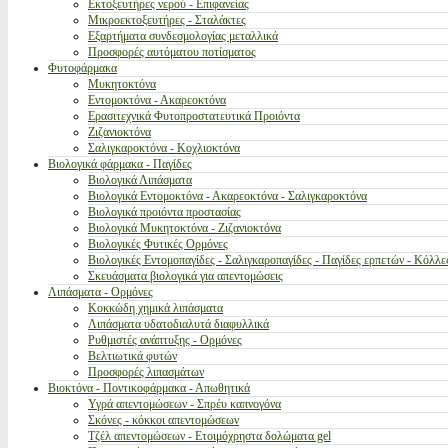
Εκτοξευτήρες νερού - Επιφανείας
Μικροεκτοξευτήρες - Σταλάκτες
Εξαρτήματα συνδεσμολογίας μεταλλικά
Προσφορές αυτόματου ποτίσματος
Φυτοφάρμακα
Μυκητοκτόνα
Εντομοκτόνα - Ακαρεοκτόνα
Ερασιτεχνικά Φυτοπροστατευτικά Προιόντα
Ζιζανιοκτόνα
Σαλιγκαροκτόνα - Κοχλιοκτόνα
Βιολογικά φάρμακα - Παγίδες
Βιολογικά Λιπάσματα
Βιολογικά Εντομοκτόνα - Ακαρεοκτόνα - Σαλιγκαροκτόνα
Βιολογικά προιόντα προστασίας
Βιολογικά Μυκητοκτόνα - Ζιζανιοκτόνα
Βιολογικές Φυτικές Ορμόνες
Βιολογικές Εντομοπαγίδες - Σαλιγκαροπαγίδες - Παγίδες ερπετών - Κόλλε
Σκευάσματα βιολογικά για απεντομώσεις
Λιπάσματα - Ορμόνες
Κοκκώδη χημικά λιπάσματα
Λιπάσματα υδατοδιαλυτά διαφυλλικά
Ρυθμιστές ανάπτυξης - Ορμόνες
Βελτιωτικά φυτών
Προσφορές λιπασμάτων
Βιοκτόνα - Ποντικοφάρμακα - Απωθητικά
Υγρά απεντομώσεων - Σπρέυ καπνογόνα
Σκόνες - κόκκοι απεντομώσεων
Τζέλ απεντομώσεων - Ετοιμόχρηστα δολώματα gel