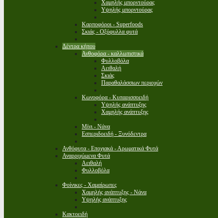
Χαμηλής μπορντούρας
Υψηλής μπορντούρας
Καρποφόροι - Superfoods
Σκιάς - Οξύφυλλα φυτά
Δέντρα κήπου
Ανθοφόρα - καλλωπιστικά
Φυλλοβόλα
Αειθαλή
Σκιάς
Παραθαλάσσιων περιοχών
Κωνοφόρα - Κυπαρισσοειδή
Υψηλής ανάπτυξης
Χαμηλής ανάπτυξης
Μίνι - Νάνα
Εσπεριδοειδή - Ξυνόδεντρα
Ανθόφυτα - Εποχιακά - Αρωματικά Φυτά
Αναρριχώμενα Φυτά
Αειθαλή
Φυλλοβόλα
Φοίνικες - Χαμαίρωπες
Χαμηλής ανάπτυξης - Νάνα
Υψηλής ανάπτυξης
Κακτοειδή