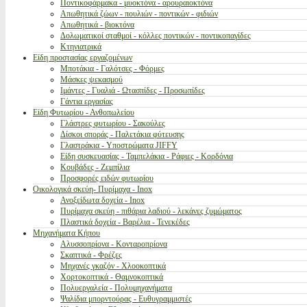
Ποντικοφάρμακα - μυοκτόνα - αρουραιοκτόνα
Απωθητικά ζώων - πουλιών - ποντικών - φιδιών
Απωθητικά - βιοκτόνα
Δολωματικοί σταθμοί - κόλλες ποντικών - ποντικοπαγίδες
Κτηνιατρικά
Είδη προστασίας εργαζομένων
Μποτάκια - Γαλότσες - Φόρμες
Μάσκες ψεκασμού
Ιμάντες - Γυαλιά - Ωτασπίδες - Προσωπίδες
Γάντια εργασίας
Είδη Φυτωρίου - Ανθοπωλείου
Γλάστρες φυτωρίου - Σακούλες
Δίσκοι σποράς - Παλετάκια φύτευσης
Γλαστράκια - Υποστρώματα JIFFY
Είδη συσκευασίας - Ταμπελάκια - Ράφιες - Κορδόνια
Κουβάδες - Ζεμπίλια
Προσφορές ειδών φυτωρίου
Οικολογικά σκεύη- Πυρίμαχα - Inox
Ανοξείδωτα δοχεία - Inox
Πυρίμαχα σκεύη - πιθάρια λαδιού - λεκάνες ζυμώματος
Πλαστικά δοχεία - Βαρέλια - Τενεκέδες
Μηχανήματα Κήπου
Αλυσσοπρίονα - Κονταροπρίονα
Σκαπτικά - Φρέζες
Μηχανές γκαζόν - Χλοοκοπτικά
Χορτοκοπτικά - Θαμνοκοπτικά
Πολυεργαλεία - Πολυμηχανήματα
Ψαλίδια μπορντούρας - Ευθυγραμμιστές