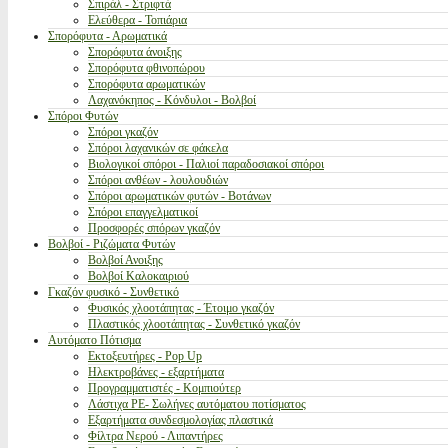
Σπιράλ - Στριφτά
Ελεύθερα - Τοπιάρια
Σπορόφυτα - Αρωματικά
Σπορόφυτα άνοιξης
Σπορόφυτα φθινοπώρου
Σπορόφυτα αρωματικών
Λαχανόκηπος - Κόνδυλοι - Βολβοί
Σπόροι Φυτών
Σπόροι γκαζόν
Σπόροι λαχανικών σε φάκελα
Βιολογικοί σπόροι - Παλιοί παραδοσιακοί σπόροι
Σπόροι ανθέων - λουλουδιών
Σπόροι αρωματικών φυτών - Βοτάνων
Σπόροι επαγγελματικοί
Προσφορές σπόρων γκαζόν
Βολβοί - Ριζώματα Φυτών
Βολβοί Ανοιξης
Βολβοί Καλοκαιριού
Γκαζόν φυσικό - Συνθετικό
Φυσικός χλοοτάπητας - Έτοιμο γκαζόν
Πλαστικός χλοοτάπητας - Συνθετικό γκαζόν
Αυτόματο Πότισμα
Εκτοξευτήρες - Pop Up
Ηλεκτροβάνες - εξαρτήματα
Προγραμματιστές - Κομπιούτερ
Λάστιχα PE- Σωλήνες αυτόματου ποτίσματος
Εξαρτήματα συνδεσμολογίας πλαστικά
Φίλτρα Νερού - Λιπαντήρες