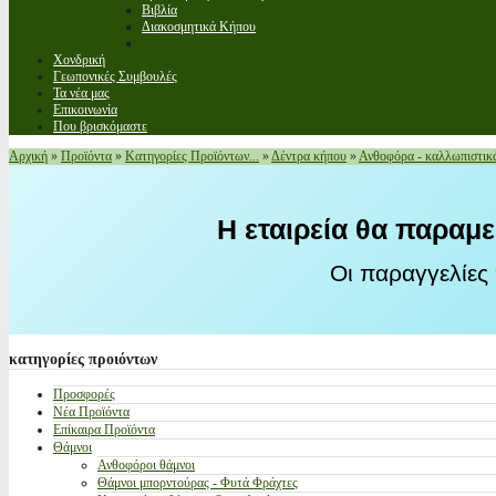
Βιβλία
Διακοσμητικά Κήπου
Χονδρική
Γεωπονικές Συμβουλές
Τα νέα μας
Επικοινωνία
Που βρισκόμαστε
Αρχική
»
Προϊόντα
»
Κατηγορίες Προϊόντων...
»
Δέντρα κήπου
»
Ανθοφόρα - καλλωπιστικ
Η εταιρεία θα παραμε
Οι παραγγελίες
κατηγορίες
προιόντων
Προσφορές
Νέα Προϊόντα
Επίκαιρα Προϊόντα
Θάμνοι
Ανθοφόροι θάμνοι
Θάμνοι μπορντούρας - Φυτά Φράχτες