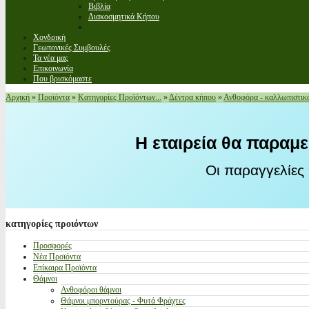
Βιβλία
Διακοσμητικά Κήπου
Χονδρική
Γεωπονικές Συμβουλές
Τα νέα μας
Επικοινωνία
Που βρισκόμαστε
Αρχική
»
Προϊόντα
»
Κατηγορίες Προϊόντων...
»
Δέντρα κήπου
»
Ανθοφόρα - καλλωπιστικ
Η εταιρεία θα παραμε
Οι παραγγελίες
κατηγορίες
προιόντων
Προσφορές
Νέα Προϊόντα
Επίκαιρα Προϊόντα
Θάμνοι
Ανθοφόροι θάμνοι
Θάμνοι μπορντούρας - Φυτά Φράχτες