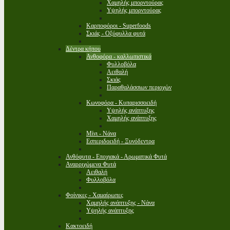
Χαμηλής μπορντούρας
Υψηλής μπορντούρας
Καρποφόροι - Superfoods
Σκιάς - Οξύφυλλα φυτά
Δέντρα κήπου
Ανθοφόρα - καλλωπιστικά
Φυλλοβόλα
Αειθαλή
Σκιάς
Παραθαλάσσιων περιοχών
Κωνοφόρα - Κυπαρισσοειδή
Υψηλής ανάπτυξης
Χαμηλής ανάπτυξης
Μίνι - Νάνα
Εσπεριδοειδή - Ξυνόδεντρα
Ανθόφυτα - Εποχιακά - Αρωματικά Φυτά
Αναρριχώμενα Φυτά
Αειθαλή
Φυλλοβόλα
Φοίνικες - Χαμαίρωπες
Χαμηλής ανάπτυξης - Νάνα
Υψηλής ανάπτυξης
Κακτοειδή