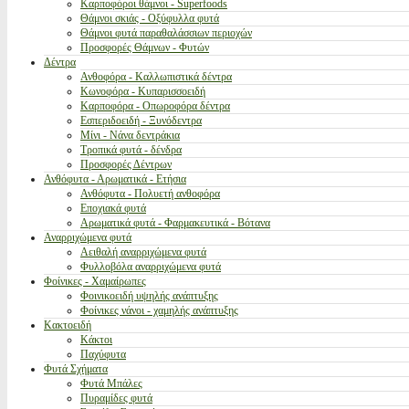
Καρποφόροι θάμνοι - Superfoods
Θάμνοι σκιάς - Οξύφυλλα φυτά
Θάμνοι φυτά παραθαλάσσιων περιοχών
Προσφορές Θάμνων - Φυτών
Δέντρα
Ανθοφόρα - Καλλωπιστικά δέντρα
Κωνοφόρα - Κυπαρισσοειδή
Καρποφόρα - Οπωροφόρα δέντρα
Εσπεριδοειδή - Ξυνόδεντρα
Μίνι - Νάνα δεντράκια
Τροπικά φυτά - δένδρα
Προσφορές Δέντρων
Ανθόφυτα - Αρωματικά - Ετήσια
Ανθόφυτα - Πολυετή ανθοφόρα
Εποχιακά φυτά
Αρωματικά φυτά - Φαρμακευτικά - Βότανα
Αναρριχώμενα φυτά
Αειθαλή αναρριχώμενα φυτά
Φυλλοβόλα αναρριχώμενα φυτά
Φοίνικες - Χαμαίρωπες
Φοινικοειδή υψηλής ανάπτυξης
Φοίνικες νάνοι - χαμηλής ανάπτυξης
Κακτοειδή
Κάκτοι
Παχύφυτα
Φυτά Σχήματα
Φυτά Μπάλες
Πυραμίδες φυτά