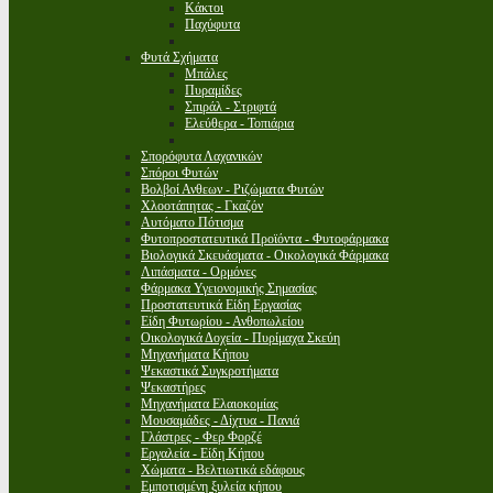
Κάκτοι
Παχύφυτα
Φυτά Σχήματα
Μπάλες
Πυραμίδες
Σπιράλ - Στριφτά
Ελεύθερα - Τοπιάρια
Σπορόφυτα Λαχανικών
Σπόροι Φυτών
Βολβοί Ανθεων - Ριζώματα Φυτών
Χλοοτάπητας - Γκαζόν
Αυτόματο Πότισμα
Φυτοπροστατευτικά Προϊόντα - Φυτοφάρμακα
Βιολογικά Σκευάσματα - Οικολογικά Φάρμακα
Λιπάσματα - Ορμόνες
Φάρμακα Υγειονομικής Σημασίας
Προστατευτικά Είδη Εργασίας
Είδη Φυτωρίου - Ανθοπωλείου
Οικολογικά Δοχεία - Πυρίμαχα Σκεύη
Μηχανήματα Κήπου
Ψεκαστικά Συγκροτήματα
Ψεκαστήρες
Μηχανήματα Ελαιοκομίας
Μουσαμάδες - Δίχτυα - Πανιά
Γλάστρες - Φερ Φορζέ
Εργαλεία - Είδη Κήπου
Χώματα - Βελτιωτικά εδάφους
Εμποτισμένη ξυλεία κήπου