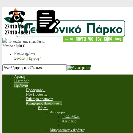
Το καλάθι σας είναι άδειο.
Σύνολο :
0,00 €
Καλώς ήρθατε
Σύνδεση | Εγγραφή
Αρχική
Η εταιρεία
Προϊόντα
Προσφορές...
Νέα Προϊόντα...
Επίκαιρα προϊόντα
Κατηγορίες Προϊόντων...
Θάμνοι
Ανθοφόροι
Φυλλοβόλοι
Αειθαλείς
Μπορντούρας - Φράχτες