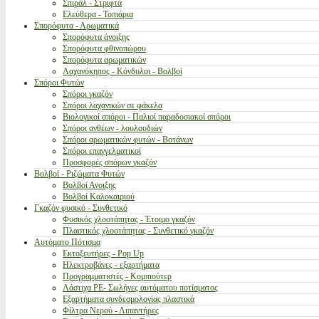
Σπιράλ - Στριφτά
Ελεύθερα - Τοπιάρια
Σπορόφυτα - Αρωματικά
Σπορόφυτα άνοιξης
Σπορόφυτα φθινοπώρου
Σπορόφυτα αρωματικών
Λαχανόκηπος - Κόνδυλοι - Βολβοί
Σπόροι Φυτών
Σπόροι γκαζόν
Σπόροι λαχανικών σε φάκελα
Βιολογικοί σπόροι - Παλιοί παραδοσιακοί σπόροι
Σπόροι ανθέων - λουλουδιών
Σπόροι αρωματικών φυτών - Βοτάνων
Σπόροι επαγγελματικοί
Προσφορές σπόρων γκαζόν
Βολβοί - Ριζώματα Φυτών
Βολβοί Ανοιξης
Βολβοί Καλοκαιριού
Γκαζόν φυσικό - Συνθετικό
Φυσικός χλοοτάπητας - Έτοιμο γκαζόν
Πλαστικός χλοοτάπητας - Συνθετικό γκαζόν
Αυτόματο Πότισμα
Εκτοξευτήρες - Pop Up
Ηλεκτροβάνες - εξαρτήματα
Προγραμματιστές - Κομπιούτερ
Λάστιχα PE- Σωλήνες αυτόματου ποτίσματος
Εξαρτήματα συνδεσμολογίας πλαστικά
Φίλτρα Νερού - Λιπαντήρες