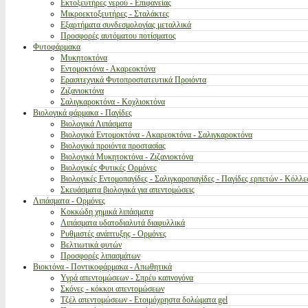
Εκτοξευτήρες νερού - Επιφανείας
Μικροεκτοξευτήρες - Σταλάκτες
Εξαρτήματα συνδεσμολογίας μεταλλικά
Προσφορές αυτόματου ποτίσματος
Φυτοφάρμακα
Μυκητοκτόνα
Εντομοκτόνα - Ακαρεοκτόνα
Ερασιτεχνικά Φυτοπροστατευτικά Προιόντα
Ζιζανιοκτόνα
Σαλιγκαροκτόνα - Κοχλιοκτόνα
Βιολογικά φάρμακα - Παγίδες
Βιολογικά Λιπάσματα
Βιολογικά Εντομοκτόνα - Ακαρεοκτόνα - Σαλιγκαροκτόνα
Βιολογικά προιόντα προστασίας
Βιολογικά Μυκητοκτόνα - Ζιζανιοκτόνα
Βιολογικές Φυτικές Ορμόνες
Βιολογικές Εντομοπαγίδες - Σαλιγκαροπαγίδες - Παγίδες ερπετών - Κόλλε
Σκευάσματα βιολογικά για απεντομώσεις
Λιπάσματα - Ορμόνες
Κοκκώδη χημικά λιπάσματα
Λιπάσματα υδατοδιαλυτά διαφυλλικά
Ρυθμιστές ανάπτυξης - Ορμόνες
Βελτιωτικά φυτών
Προσφορές λιπασμάτων
Βιοκτόνα - Ποντικοφάρμακα - Απωθητικά
Υγρά απεντομώσεων - Σπρέυ καπνογόνα
Σκόνες - κόκκοι απεντομώσεων
Τζέλ απεντομώσεων - Ετοιμόχρηστα δολώματα gel