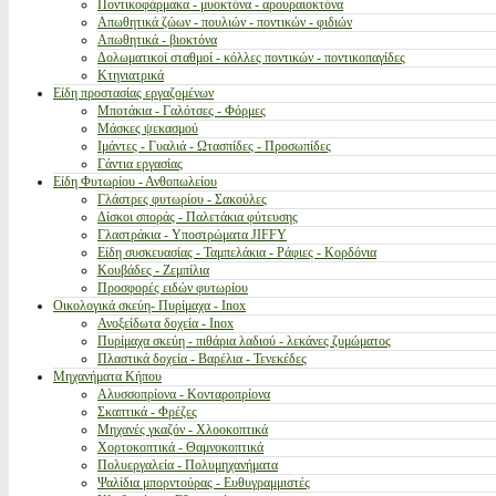
Ποντικοφάρμακα - μυοκτόνα - αρουραιοκτόνα
Απωθητικά ζώων - πουλιών - ποντικών - φιδιών
Απωθητικά - βιοκτόνα
Δολωματικοί σταθμοί - κόλλες ποντικών - ποντικοπαγίδες
Κτηνιατρικά
Είδη προστασίας εργαζομένων
Μποτάκια - Γαλότσες - Φόρμες
Μάσκες ψεκασμού
Ιμάντες - Γυαλιά - Ωτασπίδες - Προσωπίδες
Γάντια εργασίας
Είδη Φυτωρίου - Ανθοπωλείου
Γλάστρες φυτωρίου - Σακούλες
Δίσκοι σποράς - Παλετάκια φύτευσης
Γλαστράκια - Υποστρώματα JIFFY
Είδη συσκευασίας - Ταμπελάκια - Ράφιες - Κορδόνια
Κουβάδες - Ζεμπίλια
Προσφορές ειδών φυτωρίου
Οικολογικά σκεύη- Πυρίμαχα - Inox
Ανοξείδωτα δοχεία - Inox
Πυρίμαχα σκεύη - πιθάρια λαδιού - λεκάνες ζυμώματος
Πλαστικά δοχεία - Βαρέλια - Τενεκέδες
Μηχανήματα Κήπου
Αλυσσοπρίονα - Κονταροπρίονα
Σκαπτικά - Φρέζες
Μηχανές γκαζόν - Χλοοκοπτικά
Χορτοκοπτικά - Θαμνοκοπτικά
Πολυεργαλεία - Πολυμηχανήματα
Ψαλίδια μπορντούρας - Ευθυγραμμιστές