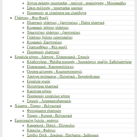
Δίχτυα σκίασης-προστασίας - παγετού - αναρρίχησης - Μουσαμάδες
Σάκοι συλλογής - προστασίας καρπών
Προσφορές σε ελαιόπανα και ελαιόδιχτα
Γλάστρες - Φερ Φορζέ
Πλαστικές γλάστρες - ζαρντινιέρες - Πιάτα πλαστικά
Κεραμικές πήλινες γλάστρες
Τσιμεντένιες γλάστρες - ζαρντινιέρες
Γλάστρες ξύλινες εμποτισμένες
Κεραμικές Ζαρντινιέρες
Γλαστροθήκες - Φέρ φορζέ
Προσφορές γλαστρών
Εργαλεία κήπου - Λάστιχα - Ελαιοκομικά - Σπορείς
Κλαδευτήρια - Ψαλίδια κορυφής - Ακροκόφτες γκαζόν- Εμβολιαστήρια
Ελαιοκομικά - Καρποσυλλέκτες
Όργανα μέτρησης - Κομποστοποιητές
Λάστιχα ποτίσματος - Ποτιστικά - Ταχυσύνδεσμοι
Εργαλεία χειρός
Ποτιστήρια πλαστικά
Καρότσια κήπου
Προσφορές εργαλείων κήπου
Σπορείς - Λιπασματοδιανομείς
Χώματα - Τύρφες - Βελτιωτικά
Φυτοχώματα γλαστρών
Τύρφες - Κοπριά - Βελτιωτικά
Εμποτισμένη ξυλεία - φράχτες
Καφασωτά - Πάνελ - Πέργκολες
Κάγκελα - Φράχτες
Σανίδες Deck - Δοκάρια - Πατήματα - Διάδρομοι