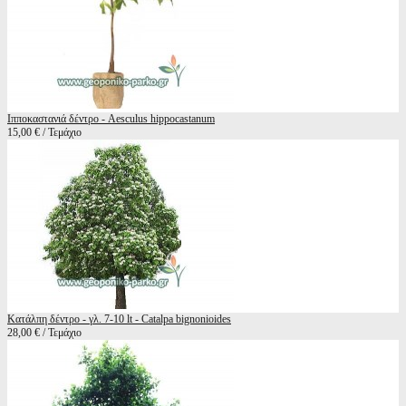
Ιπποκαστανιά δέντρο - Aesculus hippocastanum
15,00 € / Τεμάχιο
Κατάλπη δέντρο - γλ. 7-10 lt - Catalpa bignonioides
28,00 € / Τεμάχιο