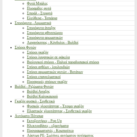
Φυτά Μπάλες
Πυραμίδες φυτά
Σπιράλ - Στριφτά
Ελεύθερα - Τοπιάρια
Σπορόφυτα - Αρωματικά
Σπορόφυτα άνοιξης
Σπορόφυτα φθινοπώρου
Σπορόφυτα αρωματικών
Λαχανόκηπος - Κόνδυλοι - Βολβοί
Σπόροι Φυτών
Σπόροι γκαζόν
Σπόροι λαχανικών σε φάκελα
Βιολογικοί σπόροι - Παλιοί παραδοσιακοί σπόροι
Σπόροι ανθέων - λουλουδιών
Σπόροι αρωματικών φυτών - Βοτάνων
Σπόροι επαγγελματικοί
Προσφορές σπόρων γκαζόν
Βολβοί - Ριζώματα Φυτών
Βολβοί Ανοιξης
Βολβοί Καλοκαιριού
Γκαζόν φυσικό - Συνθετικό
Φυσικός χλοοτάπητας - Έτοιμο γκαζόν
Πλαστικός χλοοτάπητας - Συνθετικό γκαζόν
Αυτόματο Πότισμα
Εκτοξευτήρες - Pop Up
Ηλεκτροβάνες - εξαρτήματα
Προγραμματιστές - Κομπιούτερ
Λάστιχα PE- Σωλήνες αυτόματου ποτίσματος