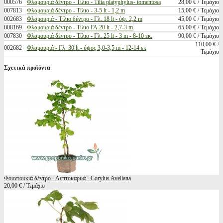
000576
Φλαμουριά δέντρο - Τίλιο - Tilia platyphylus- tomentosa
28,00 € / Τεμάχιο
007813
Φλαμουριά δέντρο - Τίλιο - 3-5 lt - 1,2 m
15,00 € / Τεμάχιο
002683
Φλαμουριά - Τίλιο δέντρο - Γλ. 18 lt - ύψ. 2,2 m
45,00 € / Τεμάχιο
008169
Φλαμουριά δέντρο - Τίλιο ΓΛ.20 lt - 2,7-3 m
65,00 € / Τεμάχιο
007830
Φλαμουριά δέντρο - Τίλιο - Γλ. 25 lt - 3 m - 8-10 εκ.
90,00 € / Τεμάχιο
110,00 € /
002682
Φλαμουριά - Γλ. 30 lt - ύψος 3,0-3,5 m - 12-14 εκ
Τεμάχιο
Σχετικά προϊόντα
Φουντουκιά δέντρο - Λεπτοκαρυά - Corylus Avellana
20,00 € / Τεμάχιο