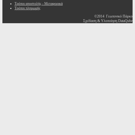
Τρόποι αποστολής - Μεταφορικά
Τρόποι πληρωμής
©2014 Γεωπονικό Πάρκο
Σχεδίαση & Υλοποίηση DataQube