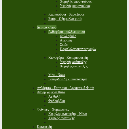
Χαμηλής μπορντούρας
Υψηλής μπορντούρας
Καρποφόροι - Superfoods
Σκιάς - Οξύφυλλα φυτά
Δέντρα κήπου
Ανθοφόρα - καλλωπιστικά
Φυλλοβόλα
Αειθαλή
Σκιάς
Παραθαλάσσιων περιοχών
Κωνοφόρα - Κυπαρισσοειδή
Υψηλής ανάπτυξης
Χαμηλής ανάπτυξης
Μίνι - Νάνα
Εσπεριδοειδή - Ξυνόδεντρα
Ανθόφυτα - Εποχιακά - Αρωματικά Φυτά
Αναρριχώμενα Φυτά
Αειθαλή
Φυλλοβόλα
Φοίνικες - Χαμαίρωπες
Χαμηλής ανάπτυξης - Νάνα
Υψηλής ανάπτυξης
Κακτοειδή