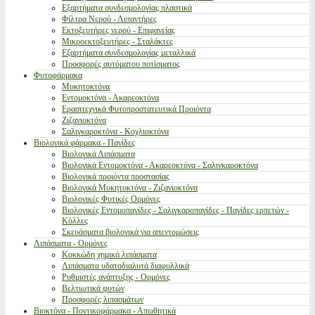
Εξαρτήματα συνδεσμολογίας πλαστικά
Φίλτρα Νερού - Λιπαντήρες
Εκτοξευτήρες νερού - Επιφανείας
Μικροεκτοξευτήρες - Σταλάκτες
Εξαρτήματα συνδεσμολογίας μεταλλικά
Προσφορές αυτόματου ποτίσματος
Φυτοφάρμακα
Μυκητοκτόνα
Εντομοκτόνα - Ακαρεοκτόνα
Ερασιτεχνικά Φυτοπροστατευτικά Προιόντα
Ζιζανιοκτόνα
Σαλιγκαροκτόνα - Κοχλιοκτόνα
Βιολογικά φάρμακα - Παγίδες
Βιολογικά Λιπάσματα
Βιολογικά Εντομοκτόνα - Ακαρεοκτόνα - Σαλιγκαροκτόνα
Βιολογικά προιόντα προστασίας
Βιολογικά Μυκητοκτόνα - Ζιζανιοκτόνα
Βιολογικές Φυτικές Ορμόνες
Βιολογικές Εντομοπαγίδες - Σαλιγκαροπαγίδες - Παγίδες ερπετών -
Κόλλες
Σκευάσματα βιολογικά για απεντομώσεις
Λιπάσματα - Ορμόνες
Κοκκώδη χημικά λιπάσματα
Λιπάσματα υδατοδιαλυτά διαφυλλικά
Ρυθμιστές ανάπτυξης - Ορμόνες
Βελτιωτικά φυτών
Προσφορές λιπασμάτων
Βιοκτόνα - Ποντικοφάρμακα - Απωθητικά