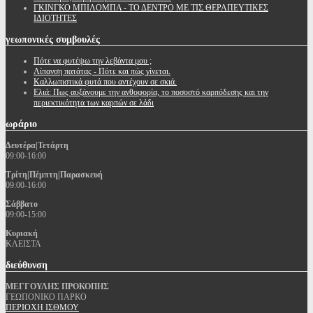
ΓΚΙΝΓΚΟ ΜΠΙΛΟΜΠΑ - ΤΟ ΔΕΝΤΡΟ ΜΕ ΤΙΣ ΘΕΡΑΠΕΥΤΙΚΕΣ
ΙΔΙΟΤΗΤΕΣ
γεωπονικές
συμβουλές
Πότε να φυτέψω την λεβάντα μου ;
Λίπανση πατάτας - Πότε και πώς γίνεται.
Καλλωπιστικά φυτά που αντέχουν σε σκιά.
Ελιά: Πως αυξάνουμε την ανθοφορία, το ποσοστό καρπόδεσης και την
περιεκτικότητα των καρπών σε λάδι
ωράριο
Δευτέρα|Τετάρτη
09:00-16:00
Τρίτη|Πέμπτη|Παρασκευή
09:00-16:00
Σάββατο
09:00-15:00
Κυριακή
ΚΛΕΙΣΤΑ
διεύθυνση
ΜΕΓΓΟΥΛΗΣ ΠΡΟΚΟΠΗΣ
ΓΕΩΠΟΝΙΚΟ ΠΑΡΚΟ
ΠΕΡΙΟΧΗ ΙΣΘΜΟΥ