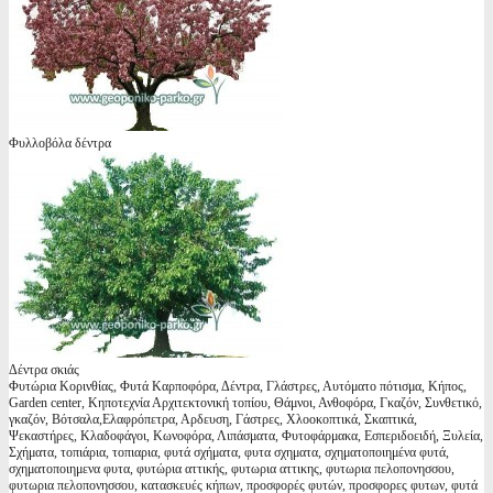
Φυλλοβόλα δέντρα
Δέντρα σκιάς
Φυτώρια Κορινθίας, Φυτά Καρποφόρα, Δέντρα, Γλάστρες, Αυτόματο πότισμα, Κήπος,
Garden center, Κηποτεχνία Αρχιτεκτονική τοπίου, Θάμνοι, Ανθοφόρα, Γκαζόν, Συνθετικό,
γκαζόν, Βότσαλα,Ελαφρόπετρα, Αρδευση, Γάστρες, Χλοοκοπτικά, Σκαπτικά,
Ψεκαστήρες, Κλαδοφάγοι, Κωνοφόρα, Λιπάσματα, Φυτοφάρμακα, Εσπεριδοειδή, Ξυλεία,
Σχήματα, τοπιάρια, τοπιαρια, φυτά σχήματα, φυτα σχηματα, σχηματοποιημένα φυτά,
σχηματοποιημενα φυτα, φυτώρια αττικής, φυτωρια αττικης, φυτωρια πελοπονησσου,
φυτωρια πελοπονησσου, κατασκευές κήπων, προσφορές φυτών, προσφορες φυτων, φυτά