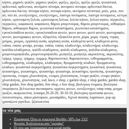
κήπου, μηχανές γκαζόν, μηχανες γκαζον, φρέζες, φρεζες, φρέζα, φρεζα, ψεκαστικά,
αρδευτικά, αρδευτικα, αυτόματο πότισμα, αυτοματο ποτισμα, αρδευτικά δίκτυα,
αρδευτικα δικτυα, πότισμα κήπου, ποτισμα κηπου, αυτόματα ποτιστικά, μπέκ, μπεκ, ποπ
απ, πόπ άπ, εκτοξευτήρες, εκτοξευτηρες, λάστιχα ποτίσματος, λαστιχα ποτισματος, κέντρα
κήπου, εμποτισμένη ξυλεία, εμποτισμενη ξυλεια, ξυλεία κήπου, ξυλεια κηπου, πέργκολες,
περγκολες, καφασωτά, καφασωτα, θάμνοι μπορντούρας, θαμνοι μπορντουρας, ανθοφόροι
θάμνοι, ανθοφοροι θαμνοι, γεωπονικά καταστήματα, γεωπονικα καταστηματα,
εγκυκλοπαίδεια φυτών, εγκυκλοπαιδεια φυτών, φωτο φυτων, φωτό φυτών, φωτογραφίες
φυτών, φωτογραφιες φυτων, οξύφυλλα, οξυφυλλα φυτα, χώμα, χωμα, τύρφη, τυρφη,
χούμος, χουμος, οργανική ουσία, οργανικη ουσια, κλαδεμένα φυτά, κλαδεμενα φυτα,
τσάπα, τσαπα, φτυάρι, φτυαρι, τσάπα, τσαπα, κλαδευτήρι, κλαδευτήρια, κλαδευτηρι,
ψαλίδια κλαδέματος, ψαλίδι κλαδέματος, ψαλιδι κλαδεματος, ψαλιδια κλαδεματος,
μπορντουροψάλιδα, μπορντουροψαλιδο, μεσηνέζα, μεσηνεζα, ακροκόπτης, ακροκόπτης,
τρίμερ, τριμερ, τρίμμερ, τριμμερ, θαμνοκοπτικό, θαμνοκοπτικο, ευθυγραμμιστης,
ευθυγραμμιστής, κλαδοφάγος, κλαδοφαγος, θρυμματιστής κλαδιών, θρυμματιστης
κλαδιων, ψεκαστικά συγκροτήματα, ψεκαστικα συγκροτηματα, ψεκαστικά, ψεκαστικα,
ψεκαστήρες, ψεκαστηρες, ψεκαστήρι, ψεκαστηρι, ψεκαστήρες προπίεσης, ψεκαστηρες
προπιεσης, έτοιμος χλοοτάπητας, ετοιμος χλοοταπητας, έτοιμο γκαζόν, ετοιμο γκαζον,
χλοοτάπητας, χλοοταπητας, sod, lawn, e shop, e garden shop, e shop garden, garden shop,
shop garden, free shop garden, free shop, e free shop, βιολογικη ντοματα, βιολογικα
σπορόφυτα, βελτιωτικα σκευασματα, ορμονες φυτων, εκτοξευτηρες τσαφ-τσαφ, μειγμα
γκαζον, ακαρεοκτόνα, λιπασμα 20-20-20, 30-10-10, βιολογικη προστασία φυτων,
πατατοσπορος, σακοι μανιταριών, μουσαμάδες, διχτυά σκίασης λαχανικών, pop-up
γραναζωτα γηπέδων, ζιζανιοκτόνα
τα
νέα μας
Προσφορά: Όλοι οι χειμερινοί Βολβόι -50% έως 15/2
Φειγιόα: Καλλιέργεια απο ''χρυσάφι''
Oι νέοι μας λογαριασμοί στα social media