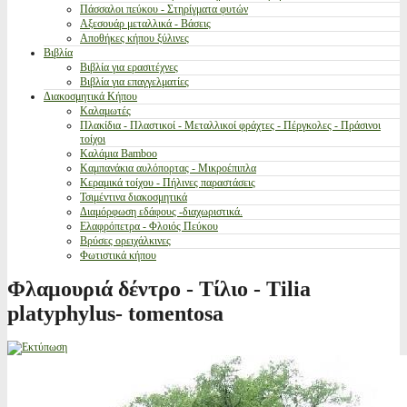
Πάσσαλοι πεύκου - Στηρίγματα φυτών
Αξεσουάρ μεταλλικά - Βάσεις
Αποθήκες κήπου ξύλινες
Βιβλία
Βιβλία για ερασιτέχνες
Βιβλία για επαγγελματίες
Διακοσμητικά Κήπου
Καλαμωτές
Πλακίδια - Πλαστικοί - Μεταλλικοί φράχτες - Πέργκολες - Πράσινοι
τοίχοι
Καλάμια Bamboo
Καμπανάκια αυλόπορτας - Μικροέπιπλα
Κεραμικά τοίχου - Πήλινες παραστάσεις
Τσιμέντινα διακοσμητικά
Διαμόρφωση εδάφους -διαχωριστικά.
Ελαφρόπετρα - Φλοιός Πεύκου
Βρύσες ορειχάλκινες
Φωτιστικά κήπου
Φλαμουριά δέντρο - Τίλιο - Tilia
platyphylus- tomentosa