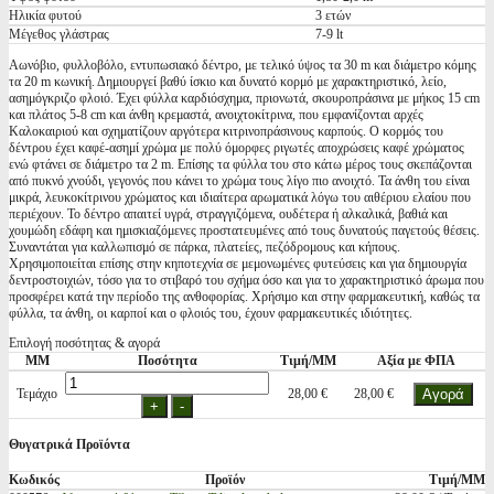
Ηλικία φυτού
3 ετών
Μέγεθος γλάστρας
7-9 lt
Αωνόβιο, φυλλοβόλο, εντυπωσιακό δέντρο, με τελικό ύψος τα 30 m και διάμετρο κόμης
τα 20 m κωνική. Δημιουργεί βαθύ ίσκιο και δυνατό κορμό με χαρακτηριστικό, λείο,
ασημόγκριζο φλοιό. Έχει φύλλα καρδιόσχημα, πριονωτά, σκουροπράσινα με μήκος 15 cm
και πλάτος 5-8 cm και άνθη κρεμαστά, ανοιχτοκίτρινα, που εμφανίζονται αρχές
Καλοκαιριού και σχηματίζουν αργότερα κιτρινοπράσινους καρπούς. Ο κορμός του
δέντρου έχει καφέ-ασημί χρώμα με πολύ όμορφες ριγωτές αποχρώσεις καφέ χρώματος
ενώ φτάνει σε διάμετρο τα 2 m. Επίσης τα φύλλα του στο κάτω μέρος τους σκεπάζονται
από πυκνό χνούδι, γεγονός που κάνει το χρώμα τους λίγο πιο ανοιχτό. Τα άνθη του είναι
μικρά, λευκοκίτρινου χρώματος και ιδιαίτερα αρωματικά λόγω του αιθέριου ελαίου που
περιέχουν. Το δέντρο απαιτεί υγρά, στραγγιζόμενα, ουδέτερα ή αλκαλικά, βαθιά και
χουμώδη εδάφη και ημισκιαζόμενες προστατευμένες από τους δυνατούς παγετούς θέσεις.
Συναντάται για καλλωπισμό σε πάρκα, πλατείες, πεζόδρομους και κήπους.
Χρησιμοποιείται επίσης στην κηποτεχνία σε μεμονωμένες φυτεύσεις και για δημιουργία
δεντροστοιχιών, τόσο για το στιβαρό του σχήμα όσο και για το χαρακτηριστικό άρωμα που
προσφέρει κατά την περίοδο της ανθοφορίας. Χρήσιμο και στην φαρμακευτική, καθώς τα
φύλλα, τα άνθη, οι καρποί και ο φλοιός του, έχουν φαρμακευτικές ιδιότητες.
Επιλογή ποσότητας & αγορά
ΜΜ
Ποσότητα
Τιμή/ΜΜ
Αξία με ΦΠΑ
Τεμάχιο
28,00 €
28,00 €
Θυγατρικά Προϊόντα
Κωδικός
Προϊόν
Τιμή/ΜΜ