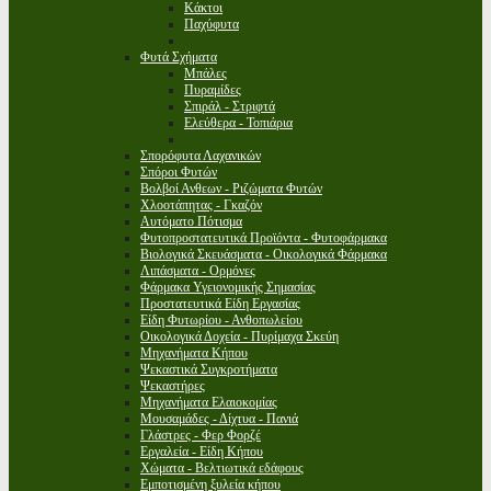
Κάκτοι
Παχύφυτα
Φυτά Σχήματα
Μπάλες
Πυραμίδες
Σπιράλ - Στριφτά
Ελεύθερα - Τοπιάρια
Σπορόφυτα Λαχανικών
Σπόροι Φυτών
Βολβοί Ανθεων - Ριζώματα Φυτών
Χλοοτάπητας - Γκαζόν
Αυτόματο Πότισμα
Φυτοπροστατευτικά Προϊόντα - Φυτοφάρμακα
Βιολογικά Σκευάσματα - Οικολογικά Φάρμακα
Λιπάσματα - Ορμόνες
Φάρμακα Υγειονομικής Σημασίας
Προστατευτικά Είδη Εργασίας
Είδη Φυτωρίου - Ανθοπωλείου
Οικολογικά Δοχεία - Πυρίμαχα Σκεύη
Μηχανήματα Κήπου
Ψεκαστικά Συγκροτήματα
Ψεκαστήρες
Μηχανήματα Ελαιοκομίας
Μουσαμάδες - Δίχτυα - Πανιά
Γλάστρες - Φερ Φορζέ
Εργαλεία - Είδη Κήπου
Χώματα - Βελτιωτικά εδάφους
Εμποτισμένη ξυλεία κήπου