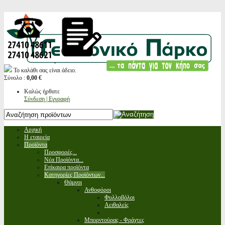
Το καλάθι σας είναι άδειο.
Σύνολο :
0,00 €
Καλώς ήρθατε
Σύνδεση | Εγγραφή
Αρχική
Η εταιρεία
Προϊόντα
Προσφορές...
Νέα Προϊόντα...
Επίκαιρα προϊόντα
Κατηγορίες Προϊόντων...
Θάμνοι
Ανθοφόροι
Φυλλοβόλοι
Αειθαλείς
Μπορντούρας - Φράχτες