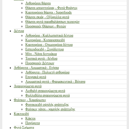
Ανθοφόροι θάμνοι
Θάμνοι μπορντούρας - Φυτά Φράχτες
Καρποφόροι θάμνοι - Superfoods
Θάμνοι σκιάς - Οξύφυλλα φυτά
Θάμνοι φυτά παραθαλάσσιων περιοχών
Προσφορές Θάμνων - Φυτών
Δέντρα
Ανθοφόρα - Καλλωπιστικά δέντρα
Κωνοφόρα - Κυπαρισσοειδή
Καρποφόρα - Οπωροφόρα δέντρα
Εσπεριδοειδή - Ξυνόδεντρα
Μίνι - Νάνα δεντράκια
Τροπικά φυτά - δένδρα
Προσφορές Δέντρων
Ανθόφυτα - Αρωματικά - Ετήσια
Ανθόφυτα - Πολυετή ανθοφόρα
Εποχιακά φυτά
Αρωματικά φυτά - Φαρμακευτικά - Βότανα
Αναρριχώμενα φυτά
Αειθαλή αναρριχώμενα φυτά
Φυλλοβόλα αναρριχώμενα φυτά
Φοίνικες - Χαμαίρωπες
Φοινικοειδή υψηλής ανάπτυξης
Φοίνικες νάνοι - χαμηλής ανάπτυξης
Κακτοειδή
Κάκτοι
Παχύφυτα
Φυτά Σχήματα