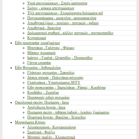
Υγρά απεντομώσεων - Σπρέυ καπνογόνα
Σκόνες - κόκκοι απεντομώσεων
Τζέλ απεντομώσεων - Ετοιμόχρηστα δολώματα gel
Ποντικοφάρμακα - μυοκτόνα - αρουραιοκτόνα
Απωθητικά ζώων - πουλιών - ποντικών - φιδιών
Απωθητικά - βιοκτόνα
Δολωματικοί σταθμοί - κόλλες ποντικών - ποντικοπαγίδες
Κτηνιατρικά
Είδη προστασίας εργαζομένων
Μποτάκια - Γαλότσες - Φόρμες
Μάσκες ψεκασμού
Ιμάντες - Γυαλιά - Ωτασπίδες - Προσωπίδες
Γάντια εργασίας
Είδη Φυτωρίου - Ανθοπωλείου
Γλάστρες φυτωρίου - Σακούλες
Δίσκοι σποράς - Παλετάκια φύτευσης
Γλαστράκια - Υποστρώματα JIFFY
Είδη συσκευασίας - Ταμπελάκια - Ράφιες - Κορδόνια
Κουβάδες - Ζεμπίλια
Προσφορές ειδών φυτωρίου
Οικολογικά σκεύη- Πυρίμαχα - Inox
Ανοξείδωτα δοχεία - Inox
Πυρίμαχα σκεύη - πιθάρια λαδιού - λεκάνες ζυμώματος
Πλαστικά δοχεία - Βαρέλια - Τενεκέδες
Μηχανήματα Κήπου
Αλυσσοπρίονα - Κονταροπρίονα
Σκαπτικά - Φρέζες
Μηχανές γκαζόν - Χλοοκοπτικά