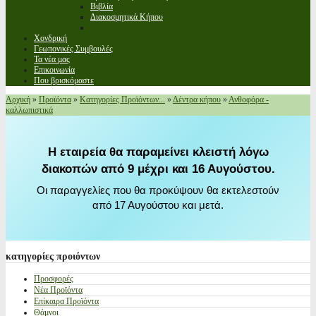
Βιβλία
Διακοσμητικά Κήπου
Χονδρική
Γεωπονικές Συμβουλές
Τα νέα μας
Επικοινωνία
Που βρισκόμαστε
Αρχική
»
Προϊόντα
»
Κατηγορίες Προϊόντων...
»
Δέντρα κήπου
»
Ανθοφόρα -
καλλωπιστικά
Η εταιρεία θα παραμείνει κλειστή λόγω
διακοπών από 9 μέχρι και 16 Αυγούστου.
Οι παραγγελίες που θα προκύψουν θα εκτελεστούν
από 17 Αυγούστου και μετά.
κατηγορίες
προιόντων
Προσφορές
Νέα Προϊόντα
Επίκαιρα Προϊόντα
Θάμνοι