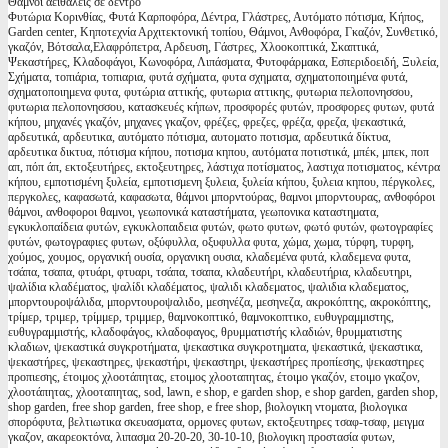
Θάμνοι αειθαλείς σε δέντρο
Φυτώρια Κορινθίας, Φυτά Καρποφόρα, Δέντρα, Γλάστρες, Αυτόματο πότισμα, Κήπος,
Garden center, Κηποτεχνία Αρχιτεκτονική τοπίου, Θάμνοι, Ανθοφόρα, Γκαζόν, Συνθετικό,
γκαζόν, Βότσαλα,Ελαφρόπετρα, Αρδευση, Γάστρες, Χλοοκοπτικά, Σκαπτικά,
Ψεκαστήρες, Κλαδοφάγοι, Κωνοφόρα, Λιπάσματα, Φυτοφάρμακα, Εσπεριδοειδή, Ξυλεία,
Σχήματα, τοπιάρια, τοπιαρια, φυτά σχήματα, φυτα σχηματα, σχηματοποιημένα φυτά,
σχηματοποιημενα φυτα, φυτώρια αττικής, φυτωρια αττικης, φυτωρια πελοπονησσου,
φυτωρια πελοπονησσου, κατασκευές κήπων, προσφορές φυτών, προσφορες φυτων, φυτά
κήπου, μηχανές γκαζόν, μηχανες γκαζον, φρέζες, φρεζες, φρέζα, φρεζα, ψεκαστικά,
αρδευτικά, αρδευτικα, αυτόματο πότισμα, αυτοματο ποτισμα, αρδευτικά δίκτυα,
αρδευτικα δικτυα, πότισμα κήπου, ποτισμα κηπου, αυτόματα ποτιστικά, μπέκ, μπεκ, ποπ
απ, πόπ άπ, εκτοξευτήρες, εκτοξευτηρες, λάστιχα ποτίσματος, λαστιχα ποτισματος, κέντρα
κήπου, εμποτισμένη ξυλεία, εμποτισμενη ξυλεια, ξυλεία κήπου, ξυλεια κηπου, πέργκολες,
περγκολες, καφασωτά, καφασωτα, θάμνοι μπορντούρας, θαμνοι μπορντουρας, ανθοφόροι
θάμνοι, ανθοφοροι θαμνοι, γεωπονικά καταστήματα, γεωπονικα καταστηματα,
εγκυκλοπαίδεια φυτών, εγκυκλοπαιδεια φυτών, φωτο φυτων, φωτό φυτών, φωτογραφίες
φυτών, φωτογραφιες φυτων, οξύφυλλα, οξυφυλλα φυτα, χώμα, χωμα, τύρφη, τυρφη,
χούμος, χουμος, οργανική ουσία, οργανικη ουσια, κλαδεμένα φυτά, κλαδεμενα φυτα,
τσάπα, τσαπα, φτυάρι, φτυαρι, τσάπα, τσαπα, κλαδευτήρι, κλαδευτήρια, κλαδευτηρι,
ψαλίδια κλαδέματος, ψαλίδι κλαδέματος, ψαλιδι κλαδεματος, ψαλιδια κλαδεματος,
μπορντουροψάλιδα, μπορντουροψαλιδο, μεσηνέζα, μεσηνεζα, ακροκόπτης, ακροκόπτης,
τρίμερ, τριμερ, τρίμμερ, τριμμερ, θαμνοκοπτικό, θαμνοκοπτικο, ευθυγραμμιστης,
ευθυγραμμιστής, κλαδοφάγος, κλαδοφαγος, θρυμματιστής κλαδιών, θρυμματιστης
κλαδιων, ψεκαστικά συγκροτήματα, ψεκαστικα συγκροτηματα, ψεκαστικά, ψεκαστικα,
ψεκαστήρες, ψεκαστηρες, ψεκαστήρι, ψεκαστηρι, ψεκαστήρες προπίεσης, ψεκαστηρες
προπιεσης, έτοιμος χλοοτάπητας, ετοιμος χλοοταπητας, έτοιμο γκαζόν, ετοιμο γκαζον,
χλοοτάπητας, χλοοταπητας, sod, lawn, e shop, e garden shop, e shop garden, garden shop,
shop garden, free shop garden, free shop, e free shop, βιολογικη ντοματα, βιολογικα
σπορόφυτα, βελτιωτικα σκευασματα, ορμονες φυτων, εκτοξευτηρες τσαφ-τσαφ, μειγμα
γκαζον, ακαρεοκτόνα, λιπασμα 20-20-20, 30-10-10, βιολογικη προστασία φυτων,