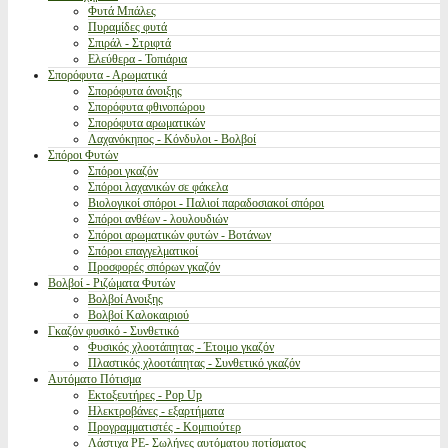
Φυτά Μπάλες
Πυραμίδες φυτά
Σπιράλ - Στριφτά
Ελεύθερα - Τοπιάρια
Σπορόφυτα - Αρωματικά
Σπορόφυτα άνοιξης
Σπορόφυτα φθινοπώρου
Σπορόφυτα αρωματικών
Λαχανόκηπος - Κόνδυλοι - Βολβοί
Σπόροι Φυτών
Σπόροι γκαζόν
Σπόροι λαχανικών σε φάκελα
Βιολογικοί σπόροι - Παλιοί παραδοσιακοί σπόροι
Σπόροι ανθέων - λουλουδιών
Σπόροι αρωματικών φυτών - Βοτάνων
Σπόροι επαγγελματικοί
Προσφορές σπόρων γκαζόν
Βολβοί - Ριζώματα Φυτών
Βολβοί Ανοιξης
Βολβοί Καλοκαιριού
Γκαζόν φυσικό - Συνθετικό
Φυσικός χλοοτάπητας - Έτοιμο γκαζόν
Πλαστικός χλοοτάπητας - Συνθετικό γκαζόν
Αυτόματο Πότισμα
Εκτοξευτήρες - Pop Up
Ηλεκτροβάνες - εξαρτήματα
Προγραμματιστές - Κομπιούτερ
Λάστιχα PE- Σωλήνες αυτόματου ποτίσματος