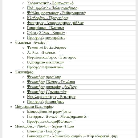
Χορτοκοπτικά - Θαμνοκοπτικά
Πολυεργαλεία - Πολυμηχανήματα
Ψαλίδια μπορντούρας - Ευθυγραμμιστές
Κλαδοφάγοι - Εξαερωτήρες
Φυσητήρες - Απορροφητήρες φύλλων
Γαιοτρύπανα - Πλυστικά
Σχίστες Ξύλων - Κορμών
Προσφορές μηχανημάτων
Ψεκαστικά - Αντλίες
Ψεκαστικά Βυτία εδάφους
Αντλίες - Πιεστικά
Νεφελοψεκαστήρες - Θειωτήρες
Εξαρτήματα ψεκαστικών
Προσφορές ψεκαστικών
Ψεκαστήρες
Ψεκαστήρες προπίεσης
Ψεκαστήρες Πλάτης - Επινώτιοι
Ψεκαστήρες μπαταρίας - βενζίνης
Ψεκαστήρες ζιζανιοκτονίας
Νεφελοψεκαστήρες - Θειωτήρες
Προσφορές ψεκαστήρων
Μηχανήματα Ελαιοκομίας
Ελαιοραβδιστικά μηχανήματα
Γεννήτριες - Δυναμό - Μετασχηματιστές
Προσφορές ελαιοραβδιστικών
Μουσαμάδες - Νάυλον - Δίχτυα - Πανιά
Ελαιόπανα - Ελαιόδιχτα
Γαιουφάσματα - Νάυλον θερμοκηπίου - Φίλμ εδαφοκάλυψης