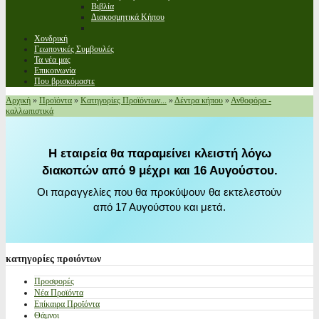
Βιβλία
Διακοσμητικά Κήπου
Χονδρική
Γεωπονικές Συμβουλές
Τα νέα μας
Επικοινωνία
Που βρισκόμαστε
Αρχική
»
Προϊόντα
»
Κατηγορίες Προϊόντων...
»
Δέντρα κήπου
»
Ανθοφόρα -
καλλωπιστικά
Η εταιρεία θα παραμείνει κλειστή λόγω
διακοπών από 9 μέχρι και 16 Αυγούστου.
Οι παραγγελίες που θα προκύψουν θα εκτελεστούν
από 17 Αυγούστου και μετά.
κατηγορίες
προιόντων
Προσφορές
Νέα Προϊόντα
Επίκαιρα Προϊόντα
Θάμνοι