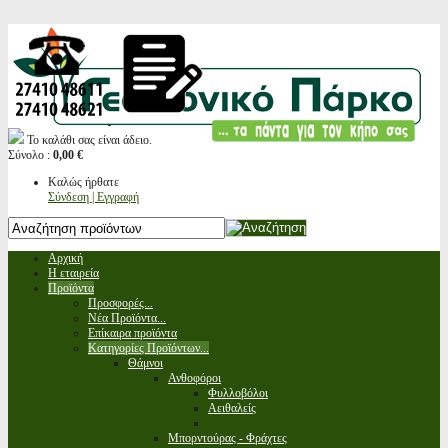
Το καλάθι σας είναι άδειο.
Σύνολο :
0,00 €
Καλώς ήρθατε
Σύνδεση | Εγγραφή
Αρχική
Η εταιρεία
Προϊόντα
Προσφορές...
Νέα Προϊόντα...
Επίκαιρα προϊόντα
Κατηγορίες Προϊόντων...
Θάμνοι
Ανθοφόροι
Φυλλοβόλοι
Αειθαλείς
Μπορντούρας - Φράχτες