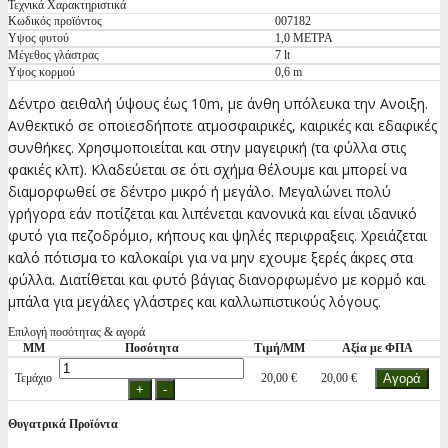
Τεχνικά Χαρακτηριστικά
Κωδικός προϊόντος
007182
Υψος φυτού
1,0 ΜΕΤΡΑ
Μέγεθος γλάστρας
7 lt
Υψος κορμού
0,6 m
Δέντρο αειθαλή ύψους έως 10m, με άνθη υπόλευκα την Ανοιξη.
Ανθεκτικό σε οποιεσδήποτε ατμοσφαιρικές, καιρικές και εδαφικές
συνθήκες. Χρησιμοποιείται και στην μαγειρική (τα φύλλα στις
φακιές κλπ). Κλαδεύεται σε ότι σχήμα θέλουμε και μπορεί να
διαμορφωθεί σε δέντρο μικρό ή μεγάλο. Μεγαλώνει πολύ
γρήγορα εάν ποτίζεται και λιπένεται κανονικά και είναι ιδανικό
φυτό για πεζοδρόμιο, κήπους και ψηλές περιφραξεις. Χρειάζεται
καλό πότισμα το καλοκαίρι για να μην εχουμε ξερές άκρες στα
φύλλα. Διατίθεται και φυτό βάγιας διανορφωμένο με κορμό και
μπάλα για μεγάλες γλάστρες και καλλωπιστικούς λόγους.
Επιλογή ποσότητας & αγορά
ΜΜ
Ποσότητα
Τιμή/ΜΜ
Αξία με ΦΠΑ
Τεμάχιο
20,00 €
20,00 €
Θυγατρικά Προϊόντα