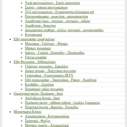
Υγρά απεντομώσεων - Σπρέυ καπνογόνα
Σκόνες - κόκκοι απεντομώσεων
Τζέλ απεντομώσεων - Ετοιμόχρηστα δολώματα gel
Ποντικοφάρμακα - μυοκτόνα - αρουραιοκτόνα
Απωθητικά ζώων - πουλιών - ποντικών - φιδιών
Απωθητικά - βιοκτόνα
Δολωματικοί σταθμοί - κόλλες ποντικών - ποντικοπαγίδες
Κτηνιατρικά
Είδη προστασίας εργαζομένων
Μποτάκια - Γαλότσες - Φόρμες
Μάσκες ψεκασμού
Ιμάντες - Γυαλιά - Ωτασπίδες - Προσωπίδες
Γάντια εργασίας
Είδη Φυτωρίου - Ανθοπωλείου
Γλάστρες φυτωρίου - Σακούλες
Δίσκοι σποράς - Παλετάκια φύτευσης
Γλαστράκια - Υποστρώματα JIFFY
Είδη συσκευασίας - Ταμπελάκια - Ράφιες - Κορδόνια
Κουβάδες - Ζεμπίλια
Προσφορές ειδών φυτωρίου
Οικολογικά σκεύη- Πυρίμαχα - Inox
Ανοξείδωτα δοχεία - Inox
Πυρίμαχα σκεύη - πιθάρια λαδιού - λεκάνες ζυμώματος
Πλαστικά δοχεία - Βαρέλια - Τενεκέδες
Μηχανήματα Κήπου
Αλυσσοπρίονα - Κονταροπρίονα
Σκαπτικά - Φρέζες
Μηχανές γκαζόν - Χλοοκοπτικά