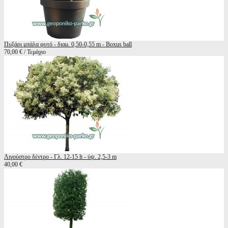
Πυξάρι μπάλα φυτό - διαμ. 0,50-0,55 m - Boxus ball
70,00 € / Τεμάχιο
Λιγούστρο δέντρο - Γλ. 12-15 lt - ύψ. 2,5-3 m
40,00 €