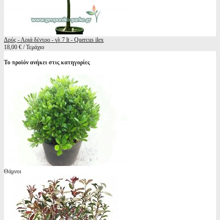
Δρύς - Αριά δέντρο - γλ 7 lt - Quercus ilex
18,00 € / Τεμάχιο
Το προϊόν ανήκει στις κατηγορίες
Θάμνοι