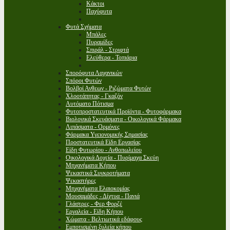
Κάκτοι
Παχύφυτα
Φυτά Σχήματα
Μπάλες
Πυραμίδες
Σπιράλ - Στριφτά
Ελεύθερα - Τοπιάρια
Σπορόφυτα Λαχανικών
Σπόροι Φυτών
Βολβοί Ανθεων - Ριζώματα Φυτών
Χλοοτάπητας - Γκαζόν
Αυτόματο Πότισμα
Φυτοπροστατευτικά Προϊόντα - Φυτοφάρμακα
Βιολογικά Σκευάσματα - Οικολογικά Φάρμακα
Λιπάσματα - Ορμόνες
Φάρμακα Υγειονομικής Σημασίας
Προστατευτικά Είδη Εργασίας
Είδη Φυτωρίου - Ανθοπωλείου
Οικολογικά Δοχεία - Πυρίμαχα Σκεύη
Μηχανήματα Κήπου
Ψεκαστικά Συγκροτήματα
Ψεκαστήρες
Μηχανήματα Ελαιοκομίας
Μουσαμάδες - Δίχτυα - Πανιά
Γλάστρες - Φερ Φορζέ
Εργαλεία - Είδη Κήπου
Χώματα - Βελτιωτικά εδάφους
Εμποτισμένη ξυλεία κήπου