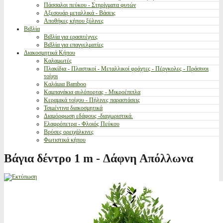
Πάσσαλοι πεύκου - Στηρίγματα φυτών
Αξεσουάρ μεταλλικά - Βάσεις
Αποθήκες κήπου ξύλινες
Βιβλία
Βιβλία για ερασιτέχνες
Βιβλία για επαγγελματίες
Διακοσμητικά Κήπου
Καλαμωτές
Πλακίδια - Πλαστικοί - Μεταλλικοί φράχτες - Πέργκολες - Πράσινοι
τοίχοι
Καλάμια Bamboo
Καμπανάκια αυλόπορτας - Μικροέπιπλα
Κεραμικά τοίχου - Πήλινες παραστάσεις
Τσιμέντινα διακοσμητικά
Διαμόρφωση εδάφους -διαχωριστικά.
Ελαφρόπετρα - Φλοιός Πεύκου
Βρύσες ορειχάλκινες
Φωτιστικά κήπου
Βάγια δέντρο 1 m - Δάφνη Απόλλωνα