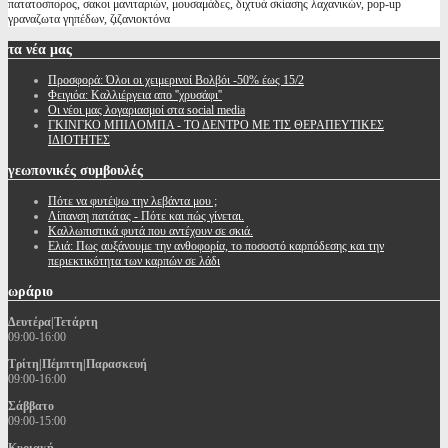
πατατοσπορος, σακοι μανιταριών, μουσαμάδες, διχτυά σκίασης λαχανικών, pop-up
γραναζωτα γηπέδων, ζιζανιοκτόνα
τα
νέα μας
Προσφορά: Όλοι οι χειμερινοί Βολβόι -50% έως 15/2
Φειγιόα: Καλλιέργεια απο ''χρυσάφι''
Oι νέοι μας λογαριασμοί στα social media
ΓΚΙΝΓΚΟ ΜΠΙΛΟΜΠΑ - ΤΟ ΔΕΝΤΡΟ ΜΕ ΤΙΣ ΘΕΡΑΠΕΥΤΙΚΕΣ
ΙΔΙΟΤΗΤΕΣ
γεωπονικές
συμβουλές
Πότε να φυτέψω την λεβάντα μου ;
Λίπανση πατάτας - Πότε και πώς γίνεται.
Καλλωπιστικά φυτά που αντέχουν σε σκιά.
Ελιά: Πως αυξάνουμε την ανθοφορία, το ποσοστό καρπόδεσης και την
περιεκτικότητα των καρπών σε λάδι
ωράριο
Δευτέρα|Τετάρτη
09:00-16:00
Τρίτη|Πέμπτη|Παρασκευή
09:00-16:00
Σάββατο
09:00-15:00