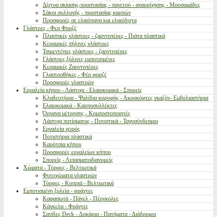
Δίχτυα σκίασης-προστασίας - παγετού - αναρρίχησης - Μουσαμάδες
Σάκοι συλλογής - προστασίας καρπών
Προσφορές σε ελαιόπανα και ελαιόδιχτα
Γλάστρες - Φερ Φορζέ
Πλαστικές γλάστρες - ζαρντινιέρες - Πιάτα πλαστικά
Κεραμικές πήλινες γλάστρες
Τσιμεντένιες γλάστρες - ζαρντινιέρες
Γλάστρες ξύλινες εμποτισμένες
Κεραμικές Ζαρντινιέρες
Γλαστροθήκες - Φέρ φορζέ
Προσφορές γλαστρών
Εργαλεία κήπου - Λάστιχα - Ελαιοκομικά - Σπορείς
Κλαδευτήρια - Ψαλίδια κορυφής - Ακροκόφτες γκαζόν- Εμβολιαστήρια
Ελαιοκομικά - Καρποσυλλέκτες
Όργανα μέτρησης - Κομποστοποιητές
Λάστιχα ποτίσματος - Ποτιστικά - Ταχυσύνδεσμοι
Εργαλεία χειρός
Ποτιστήρια πλαστικά
Καρότσια κήπου
Προσφορές εργαλείων κήπου
Σπορείς - Λιπασματοδιανομείς
Χώματα - Τύρφες - Βελτιωτικά
Φυτοχώματα γλαστρών
Τύρφες - Κοπριά - Βελτιωτικά
Εμποτισμένη ξυλεία - φράχτες
Καφασωτά - Πάνελ - Πέργκολες
Κάγκελα - Φράχτες
Σανίδες Deck - Δοκάρια - Πατήματα - Διάδρομοι