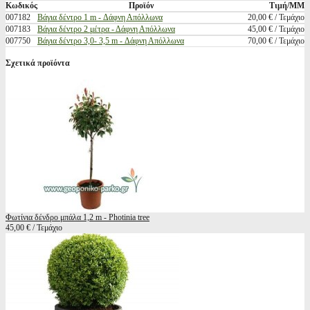
Κωδικός
Προϊόν
Τιμή/ΜΜ
007182
Βάγια δέντρο 1 m - Δάφνη Απόλλωνα
20,00 € / Τεμάχιο
007183
Βάγια δέντρο 2 μέτρα - Δάφνη Απόλλωνα
45,00 € / Τεμάχιο
007750
Βάγια δέντρο 3,0- 3,5 m - Δάφνη Απόλλωνα
70,00 € / Τεμάχιο
Σχετικά προϊόντα
Φωτίνια δένδρο μπάλα 1,2 m - Photinia tree
45,00 € / Τεμάχιο