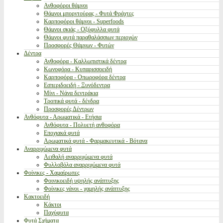
Ανθοφόροι θάμνοι
Θάμνοι μπορντούρας - Φυτά Φράχτες
Καρποφόροι θάμνοι - Superfoods
Θάμνοι σκιάς - Οξύφυλλα φυτά
Θάμνοι φυτά παραθαλάσσιων περιοχών
Προσφορές Θάμνων - Φυτών
Δέντρα
Ανθοφόρα - Καλλωπιστικά δέντρα
Κωνοφόρα - Κυπαρισσοειδή
Καρποφόρα - Οπωροφόρα δέντρα
Εσπεριδοειδή - Ξυνόδεντρα
Μίνι - Νάνα δεντράκια
Τροπικά φυτά - δένδρα
Προσφορές Δέντρων
Ανθόφυτα - Αρωματικά - Ετήσια
Ανθόφυτα - Πολυετή ανθοφόρα
Εποχιακά φυτά
Αρωματικά φυτά - Φαρμακευτικά - Βότανα
Αναρριχώμενα φυτά
Αειθαλή αναρριχώμενα φυτά
Φυλλοβόλα αναρριχώμενα φυτά
Φοίνικες - Χαμαίρωπες
Φοινικοειδή υψηλής ανάπτυξης
Φοίνικες νάνοι - χαμηλής ανάπτυξης
Κακτοειδή
Κάκτοι
Παχύφυτα
Φυτά Σχήματα