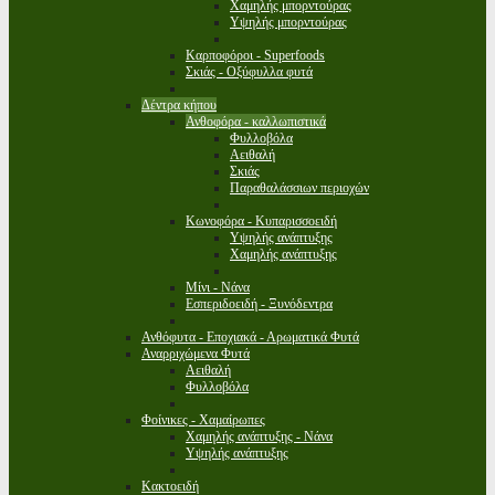
Χαμηλής μπορντούρας
Υψηλής μπορντούρας
Καρποφόροι - Superfoods
Σκιάς - Οξύφυλλα φυτά
Δέντρα κήπου
Ανθοφόρα - καλλωπιστικά
Φυλλοβόλα
Αειθαλή
Σκιάς
Παραθαλάσσιων περιοχών
Κωνοφόρα - Κυπαρισσοειδή
Υψηλής ανάπτυξης
Χαμηλής ανάπτυξης
Μίνι - Νάνα
Εσπεριδοειδή - Ξυνόδεντρα
Ανθόφυτα - Εποχιακά - Αρωματικά Φυτά
Αναρριχώμενα Φυτά
Αειθαλή
Φυλλοβόλα
Φοίνικες - Χαμαίρωπες
Χαμηλής ανάπτυξης - Νάνα
Υψηλής ανάπτυξης
Κακτοειδή