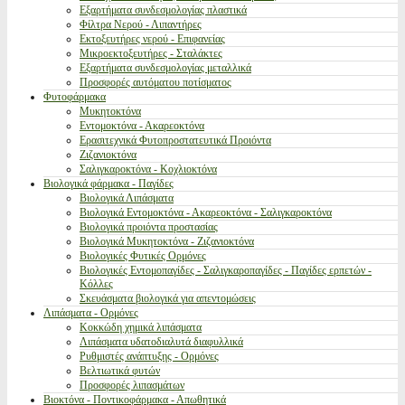
Εξαρτήματα συνδεσμολογίας πλαστικά
Φίλτρα Νερού - Λιπαντήρες
Εκτοξευτήρες νερού - Επιφανείας
Μικροεκτοξευτήρες - Σταλάκτες
Εξαρτήματα συνδεσμολογίας μεταλλικά
Προσφορές αυτόματου ποτίσματος
Φυτοφάρμακα
Μυκητοκτόνα
Εντομοκτόνα - Ακαρεοκτόνα
Ερασιτεχνικά Φυτοπροστατευτικά Προιόντα
Ζιζανιοκτόνα
Σαλιγκαροκτόνα - Κοχλιοκτόνα
Βιολογικά φάρμακα - Παγίδες
Βιολογικά Λιπάσματα
Βιολογικά Εντομοκτόνα - Ακαρεοκτόνα - Σαλιγκαροκτόνα
Βιολογικά προιόντα προστασίας
Βιολογικά Μυκητοκτόνα - Ζιζανιοκτόνα
Βιολογικές Φυτικές Ορμόνες
Βιολογικές Εντομοπαγίδες - Σαλιγκαροπαγίδες - Παγίδες ερπετών -
Κόλλες
Σκευάσματα βιολογικά για απεντομώσεις
Λιπάσματα - Ορμόνες
Κοκκώδη χημικά λιπάσματα
Λιπάσματα υδατοδιαλυτά διαφυλλικά
Ρυθμιστές ανάπτυξης - Ορμόνες
Βελτιωτικά φυτών
Προσφορές λιπασμάτων
Βιοκτόνα - Ποντικοφάρμακα - Απωθητικά