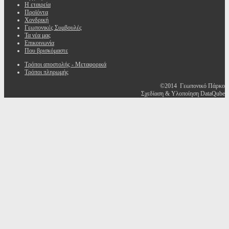
Η εταιρεία
Προϊόντα
Χονδρική
Γεωπονικές Συμβουλές
Τα νέα μας
Επικοινωνία
Που βρισκόμαστε
Τρόποι αποστολής - Μεταφορικά
Τρόποι πληρωμής
©2014 Γεωπονικό Πάρκο
Σχεδίαση & Υλοποίηση DataQube