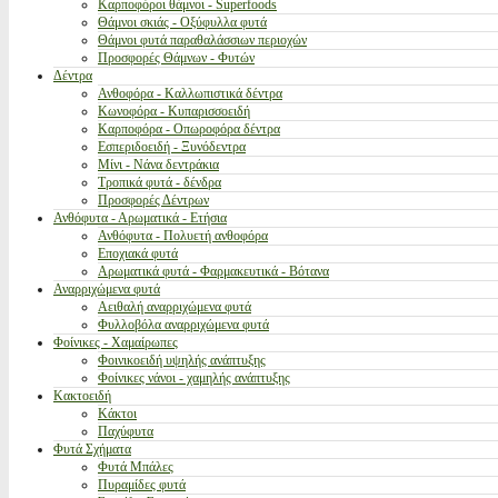
Καρποφόροι θάμνοι - Superfoods
Θάμνοι σκιάς - Οξύφυλλα φυτά
Θάμνοι φυτά παραθαλάσσιων περιοχών
Προσφορές Θάμνων - Φυτών
Δέντρα
Ανθοφόρα - Καλλωπιστικά δέντρα
Κωνοφόρα - Κυπαρισσοειδή
Καρποφόρα - Οπωροφόρα δέντρα
Εσπεριδοειδή - Ξυνόδεντρα
Μίνι - Νάνα δεντράκια
Τροπικά φυτά - δένδρα
Προσφορές Δέντρων
Ανθόφυτα - Αρωματικά - Ετήσια
Ανθόφυτα - Πολυετή ανθοφόρα
Εποχιακά φυτά
Αρωματικά φυτά - Φαρμακευτικά - Βότανα
Αναρριχώμενα φυτά
Αειθαλή αναρριχώμενα φυτά
Φυλλοβόλα αναρριχώμενα φυτά
Φοίνικες - Χαμαίρωπες
Φοινικοειδή υψηλής ανάπτυξης
Φοίνικες νάνοι - χαμηλής ανάπτυξης
Κακτοειδή
Κάκτοι
Παχύφυτα
Φυτά Σχήματα
Φυτά Μπάλες
Πυραμίδες φυτά