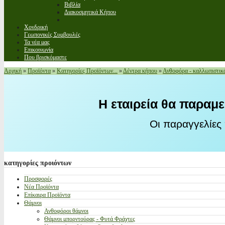
Βιβλία
Διακοσμητικά Κήπου
Χονδρική
Γεωπονικές Συμβουλές
Τα νέα μας
Επικοινωνία
Που βρισκόμαστε
Αρχική
»
Προϊόντα
»
Κατηγορίες Προϊόντων...
»
Δέντρα κήπου
»
Ανθοφόρα - καλλωπιστικ
Η εταιρεία θα παραμε
Οι παραγγελίες
κατηγορίες
προιόντων
Προσφορές
Νέα Προϊόντα
Επίκαιρα Προϊόντα
Θάμνοι
Ανθοφόροι θάμνοι
Θάμνοι μπορντούρας - Φυτά Φράχτες