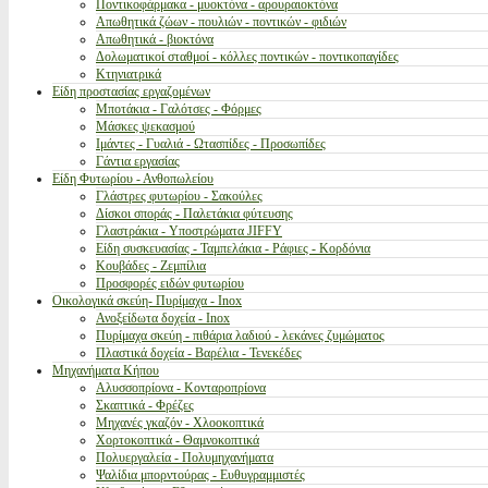
Ποντικοφάρμακα - μυοκτόνα - αρουραιοκτόνα
Απωθητικά ζώων - πουλιών - ποντικών - φιδιών
Απωθητικά - βιοκτόνα
Δολωματικοί σταθμοί - κόλλες ποντικών - ποντικοπαγίδες
Κτηνιατρικά
Είδη προστασίας εργαζομένων
Μποτάκια - Γαλότσες - Φόρμες
Μάσκες ψεκασμού
Ιμάντες - Γυαλιά - Ωτασπίδες - Προσωπίδες
Γάντια εργασίας
Είδη Φυτωρίου - Ανθοπωλείου
Γλάστρες φυτωρίου - Σακούλες
Δίσκοι σποράς - Παλετάκια φύτευσης
Γλαστράκια - Υποστρώματα JIFFY
Είδη συσκευασίας - Ταμπελάκια - Ράφιες - Κορδόνια
Κουβάδες - Ζεμπίλια
Προσφορές ειδών φυτωρίου
Οικολογικά σκεύη- Πυρίμαχα - Inox
Ανοξείδωτα δοχεία - Inox
Πυρίμαχα σκεύη - πιθάρια λαδιού - λεκάνες ζυμώματος
Πλαστικά δοχεία - Βαρέλια - Τενεκέδες
Μηχανήματα Κήπου
Αλυσσοπρίονα - Κονταροπρίονα
Σκαπτικά - Φρέζες
Μηχανές γκαζόν - Χλοοκοπτικά
Χορτοκοπτικά - Θαμνοκοπτικά
Πολυεργαλεία - Πολυμηχανήματα
Ψαλίδια μπορντούρας - Ευθυγραμμιστές