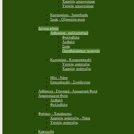
Χαμηλής μπορντούρας
Υψηλής μπορντούρας
Καρποφόροι - Superfoods
Σκιάς - Οξύφυλλα φυτά
Δέντρα κήπου
Ανθοφόρα - καλλωπιστικά
Φυλλοβόλα
Αειθαλή
Σκιάς
Παραθαλάσσιων περιοχών
Κωνοφόρα - Κυπαρισσοειδή
Υψηλής ανάπτυξης
Χαμηλής ανάπτυξης
Μίνι - Νάνα
Εσπεριδοειδή - Ξυνόδεντρα
Ανθόφυτα - Εποχιακά - Αρωματικά Φυτά
Αναρριχώμενα Φυτά
Αειθαλή
Φυλλοβόλα
Φοίνικες - Χαμαίρωπες
Χαμηλής ανάπτυξης - Νάνα
Υψηλής ανάπτυξης
Κακτοειδή