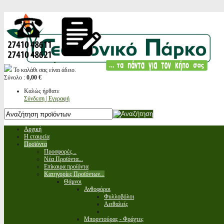
Το καλάθι σας είναι άδειο.
Σύνολο :
0,00 €
Καλώς ήρθατε
Σύνδεση | Εγγραφή
Αρχική
Η εταιρεία
Προϊόντα
Προσφορές...
Νέα Προϊόντα...
Επίκαιρα προϊόντα
Κατηγορίες Προϊόντων...
Θάμνοι
Ανθοφόροι
Φυλλοβόλοι
Αειθαλείς
Μπορντούρας - Φράχτες