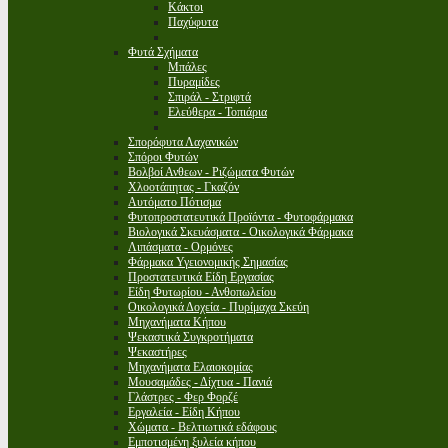
Κάκτοι
Παχύφυτα
Φυτά Σχήματα
Μπάλες
Πυραμίδες
Σπιράλ - Στριφτά
Ελεύθερα - Τοπιάρια
Σπορόφυτα Λαχανικών
Σπόροι Φυτών
Βολβοί Ανθεων - Ριζώματα Φυτών
Χλοοτάπητας - Γκαζόν
Αυτόματο Πότισμα
Φυτοπροστατευτικά Προϊόντα - Φυτοφάρμακα
Βιολογικά Σκευάσματα - Οικολογικά Φάρμακα
Λιπάσματα - Ορμόνες
Φάρμακα Υγειονομικής Σημασίας
Προστατευτικά Είδη Εργασίας
Είδη Φυτωρίου - Ανθοπωλείου
Οικολογικά Δοχεία - Πυρίμαχα Σκεύη
Μηχανήματα Κήπου
Ψεκαστικά Συγκροτήματα
Ψεκαστήρες
Μηχανήματα Ελαιοκομίας
Μουσαμάδες - Δίχτυα - Πανιά
Γλάστρες - Φερ Φορζέ
Εργαλεία - Είδη Κήπου
Χώματα - Βελτιωτικά εδάφους
Εμποτισμένη ξυλεία κήπου