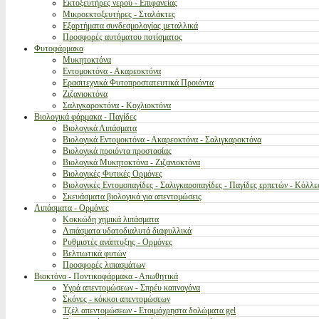
Εκτοξευτήρες νερού - Επιφανείας
Μικροεκτοξευτήρες - Σταλάκτες
Εξαρτήματα συνδεσμολογίας μεταλλικά
Προσφορές αυτόματου ποτίσματος
Φυτοφάρμακα
Μυκητοκτόνα
Εντομοκτόνα - Ακαρεοκτόνα
Ερασιτεχνικά Φυτοπροστατευτικά Προιόντα
Ζιζανιοκτόνα
Σαλιγκαροκτόνα - Κοχλιοκτόνα
Βιολογικά φάρμακα - Παγίδες
Βιολογικά Λιπάσματα
Βιολογικά Εντομοκτόνα - Ακαρεοκτόνα - Σαλιγκαροκτόνα
Βιολογικά προιόντα προστασίας
Βιολογικά Μυκητοκτόνα - Ζιζανιοκτόνα
Βιολογικές Φυτικές Ορμόνες
Βιολογικές Εντομοπαγίδες - Σαλιγκαροπαγίδες - Παγίδες ερπετών - Κόλλε
Σκευάσματα βιολογικά για απεντομώσεις
Λιπάσματα - Ορμόνες
Κοκκώδη χημικά λιπάσματα
Λιπάσματα υδατοδιαλυτά διαφυλλικά
Ρυθμιστές ανάπτυξης - Ορμόνες
Βελτιωτικά φυτών
Προσφορές λιπασμάτων
Βιοκτόνα - Ποντικοφάρμακα - Απωθητικά
Υγρά απεντομώσεων - Σπρέυ καπνογόνα
Σκόνες - κόκκοι απεντομώσεων
Τζέλ απεντομώσεων - Ετοιμόχρηστα δολώματα gel