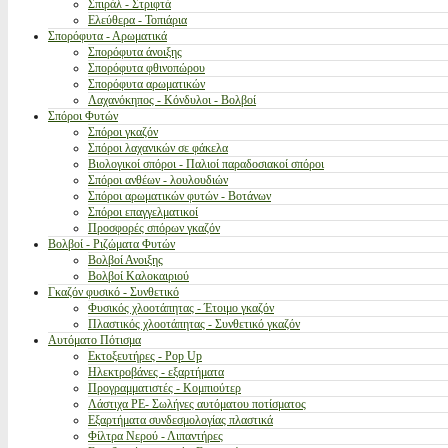
Σπιράλ - Στριφτά
Ελεύθερα - Τοπιάρια
Σπορόφυτα - Αρωματικά
Σπορόφυτα άνοιξης
Σπορόφυτα φθινοπώρου
Σπορόφυτα αρωματικών
Λαχανόκηπος - Κόνδυλοι - Βολβοί
Σπόροι Φυτών
Σπόροι γκαζόν
Σπόροι λαχανικών σε φάκελα
Βιολογικοί σπόροι - Παλιοί παραδοσιακοί σπόροι
Σπόροι ανθέων - λουλουδιών
Σπόροι αρωματικών φυτών - Βοτάνων
Σπόροι επαγγελματικοί
Προσφορές σπόρων γκαζόν
Βολβοί - Ριζώματα Φυτών
Βολβοί Ανοιξης
Βολβοί Καλοκαιριού
Γκαζόν φυσικό - Συνθετικό
Φυσικός χλοοτάπητας - Έτοιμο γκαζόν
Πλαστικός χλοοτάπητας - Συνθετικό γκαζόν
Αυτόματο Πότισμα
Εκτοξευτήρες - Pop Up
Ηλεκτροβάνες - εξαρτήματα
Προγραμματιστές - Κομπιούτερ
Λάστιχα PE- Σωλήνες αυτόματου ποτίσματος
Εξαρτήματα συνδεσμολογίας πλαστικά
Φίλτρα Νερού - Λιπαντήρες