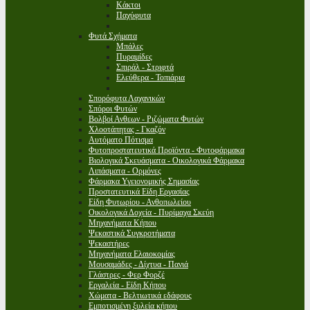
Κάκτοι
Παχύφυτα
Φυτά Σχήματα
Μπάλες
Πυραμίδες
Σπιράλ - Στριφτά
Ελεύθερα - Τοπιάρια
Σπορόφυτα Λαχανικών
Σπόροι Φυτών
Βολβοί Ανθεων - Ριζώματα Φυτών
Χλοοτάπητας - Γκαζόν
Αυτόματο Πότισμα
Φυτοπροστατευτικά Προϊόντα - Φυτοφάρμακα
Βιολογικά Σκευάσματα - Οικολογικά Φάρμακα
Λιπάσματα - Ορμόνες
Φάρμακα Υγειονομικής Σημασίας
Προστατευτικά Είδη Εργασίας
Είδη Φυτωρίου - Ανθοπωλείου
Οικολογικά Δοχεία - Πυρίμαχα Σκεύη
Μηχανήματα Κήπου
Ψεκαστικά Συγκροτήματα
Ψεκαστήρες
Μηχανήματα Ελαιοκομίας
Μουσαμάδες - Δίχτυα - Πανιά
Γλάστρες - Φερ Φορζέ
Εργαλεία - Είδη Κήπου
Χώματα - Βελτιωτικά εδάφους
Εμποτισμένη ξυλεία κήπου