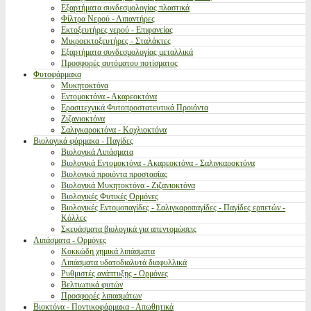
Εξαρτήματα συνδεσμολογίας πλαστικά
Φίλτρα Νερού - Λιπαντήρες
Εκτοξευτήρες νερού - Επιφανείας
Μικροεκτοξευτήρες - Σταλάκτες
Εξαρτήματα συνδεσμολογίας μεταλλικά
Προσφορές αυτόματου ποτίσματος
Φυτοφάρμακα
Μυκητοκτόνα
Εντομοκτόνα - Ακαρεοκτόνα
Ερασιτεχνικά Φυτοπροστατευτικά Προιόντα
Ζιζανιοκτόνα
Σαλιγκαροκτόνα - Κοχλιοκτόνα
Βιολογικά φάρμακα - Παγίδες
Βιολογικά Λιπάσματα
Βιολογικά Εντομοκτόνα - Ακαρεοκτόνα - Σαλιγκαροκτόνα
Βιολογικά προιόντα προστασίας
Βιολογικά Μυκητοκτόνα - Ζιζανιοκτόνα
Βιολογικές Φυτικές Ορμόνες
Βιολογικές Εντομοπαγίδες - Σαλιγκαροπαγίδες - Παγίδες ερπετών -
Κόλλες
Σκευάσματα βιολογικά για απεντομώσεις
Λιπάσματα - Ορμόνες
Κοκκώδη χημικά λιπάσματα
Λιπάσματα υδατοδιαλυτά διαφυλλικά
Ρυθμιστές ανάπτυξης - Ορμόνες
Βελτιωτικά φυτών
Προσφορές λιπασμάτων
Βιοκτόνα - Ποντικοφάρμακα - Απωθητικά