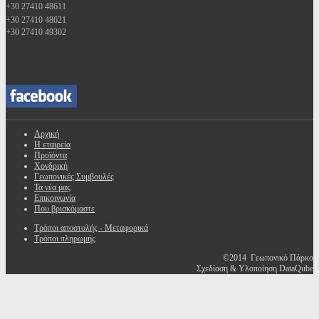
+30 27410 48611
+30 27410 48621
+30 27410 49302
Αρχική
Η εταιρεία
Προϊόντα
Χονδρική
Γεωπονικές Συμβουλές
Τα νέα μας
Επικοινωνία
Που βρισκόμαστε
Τρόποι αποστολής - Μεταφορικά
Τρόποι πληρωμής
©2014 Γεωπονικό Πάρκο
Σχεδίαση & Υλοποίηση DataQube