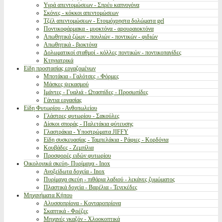
Υγρά απεντομώσεων - Σπρέυ καπνογόνα
Σκόνες - κόκκοι απεντομώσεων
Τζέλ απεντομώσεων - Ετοιμόχρηστα δολώματα gel
Ποντικοφάρμακα - μυοκτόνα - αρουραιοκτόνα
Απωθητικά ζώων - πουλιών - ποντικών - φιδιών
Απωθητικά - βιοκτόνα
Δολωματικοί σταθμοί - κόλλες ποντικών - ποντικοπαγίδες
Κτηνιατρικά
Είδη προστασίας εργαζομένων
Μποτάκια - Γαλότσες - Φόρμες
Μάσκες ψεκασμού
Ιμάντες - Γυαλιά - Ωτασπίδες - Προσωπίδες
Γάντια εργασίας
Είδη Φυτωρίου - Ανθοπωλείου
Γλάστρες φυτωρίου - Σακούλες
Δίσκοι σποράς - Παλετάκια φύτευσης
Γλαστράκια - Υποστρώματα JIFFY
Είδη συσκευασίας - Ταμπελάκια - Ράφιες - Κορδόνια
Κουβάδες - Ζεμπίλια
Προσφορές ειδών φυτωρίου
Οικολογικά σκεύη- Πυρίμαχα - Inox
Ανοξείδωτα δοχεία - Inox
Πυρίμαχα σκεύη - πιθάρια λαδιού - λεκάνες ζυμώματος
Πλαστικά δοχεία - Βαρέλια - Τενεκέδες
Μηχανήματα Κήπου
Αλυσσοπρίονα - Κονταροπρίονα
Σκαπτικά - Φρέζες
Μηχανές γκαζόν - Χλοοκοπτικά