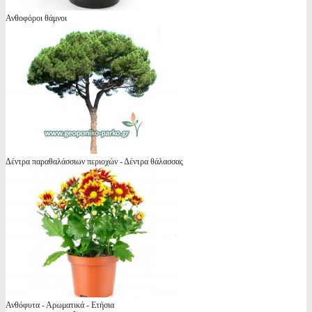
Ανθοφόροι θάμνοι
Δέντρα παραθαλάσσιων περιοχών - Δέντρα θάλασσας
Ανθόφυτα - Αρωματικά - Ετήσια