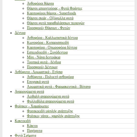
Ανθοφόροι θάμνοι
Θάμνοι μπορντούρας - Φυτά Φράχτες
Καρποφόροι θάμνοι - Superfoods
Θάμνοι σκιάς - Οξύφυλλα φυτά
Θάμνοι φυτά παραθαλάσσιων περιοχών
Προσφορές Θάμνων - Φυτών
Δέντρα
Ανθοφόρα - Καλλωπιστικά δέντρα
Κωνοφόρα - Κυπαρισσοειδή
Καρποφόρα - Οπωροφόρα δέντρα
Εσπεριδοειδή - Ξυνόδεντρα
Μίνι - Νάνα δεντράκια
Τροπικά φυτά - δένδρα
Προσφορές Δέντρων
Ανθόφυτα - Αρωματικά - Ετήσια
Ανθόφυτα - Πολυετή ανθοφόρα
Εποχιακά φυτά
Αρωματικά φυτά - Φαρμακευτικά - Βότανα
Αναρριχώμενα φυτά
Αειθαλή αναρριχώμενα φυτά
Φυλλοβόλα αναρριχώμενα φυτά
Φοίνικες - Χαμαίρωπες
Φοινικοειδή υψηλής ανάπτυξης
Φοίνικες νάνοι - χαμηλής ανάπτυξης
Κακτοειδή
Κάκτοι
Παχύφυτα
Φυτά Σχήματα