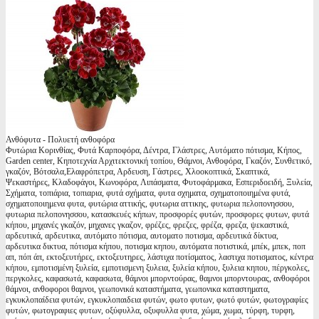
Ανθόφυτα - Πολυετή ανθοφόρα
Φυτώρια Κορινθίας, Φυτά Καρποφόρα, Δέντρα, Γλάστρες, Αυτόματο πότισμα, Κήπος,
Garden center, Κηποτεχνία Αρχιτεκτονική τοπίου, Θάμνοι, Ανθοφόρα, Γκαζόν, Συνθετικό,
γκαζόν, Βότσαλα,Ελαφρόπετρα, Αρδευση, Γάστρες, Χλοοκοπτικά, Σκαπτικά,
Ψεκαστήρες, Κλαδοφάγοι, Κωνοφόρα, Λιπάσματα, Φυτοφάρμακα, Εσπεριδοειδή, Ξυλεία,
Σχήματα, τοπιάρια, τοπιαρια, φυτά σχήματα, φυτα σχηματα, σχηματοποιημένα φυτά,
σχηματοποιημενα φυτα, φυτώρια αττικής, φυτωρια αττικης, φυτωρια πελοπονησσου,
φυτωρια πελοπονησσου, κατασκευές κήπων, προσφορές φυτών, προσφορες φυτων, φυτά
κήπου, μηχανές γκαζόν, μηχανες γκαζον, φρέζες, φρεζες, φρέζα, φρεζα, ψεκαστικά,
αρδευτικά, αρδευτικα, αυτόματο πότισμα, αυτοματο ποτισμα, αρδευτικά δίκτυα,
αρδευτικα δικτυα, πότισμα κήπου, ποτισμα κηπου, αυτόματα ποτιστικά, μπέκ, μπεκ, ποπ
απ, πόπ άπ, εκτοξευτήρες, εκτοξευτηρες, λάστιχα ποτίσματος, λαστιχα ποτισματος, κέντρα
κήπου, εμποτισμένη ξυλεία, εμποτισμενη ξυλεια, ξυλεία κήπου, ξυλεια κηπου, πέργκολες,
περγκολες, καφασωτά, καφασωτα, θάμνοι μπορντούρας, θαμνοι μπορντουρας, ανθοφόροι
θάμνοι, ανθοφοροι θαμνοι, γεωπονικά καταστήματα, γεωπονικα καταστηματα,
εγκυκλοπαίδεια φυτών, εγκυκλοπαιδεια φυτών, φωτο φυτων, φωτό φυτών, φωτογραφίες
φυτών, φωτογραφιες φυτων, οξύφυλλα, οξυφυλλα φυτα, χώμα, χωμα, τύρφη, τυρφη,