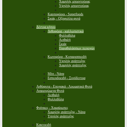
Χαμηλής μπορντούρας
Υψηλής μπορντούρας
Καρποφόροι - Superfoods
Σκιάς - Οξύφυλλα φυτά
Δέντρα κήπου
Ανθοφόρα - καλλωπιστικά
Φυλλοβόλα
Αειθαλή
Σκιάς
Παραθαλάσσιων περιοχών
Κωνοφόρα - Κυπαρισσοειδή
Υψηλής ανάπτυξης
Χαμηλής ανάπτυξης
Μίνι - Νάνα
Εσπεριδοειδή - Ξυνόδεντρα
Ανθόφυτα - Εποχιακά - Αρωματικά Φυτά
Αναρριχώμενα Φυτά
Αειθαλή
Φυλλοβόλα
Φοίνικες - Χαμαίρωπες
Χαμηλής ανάπτυξης - Νάνα
Υψηλής ανάπτυξης
Κακτοειδή