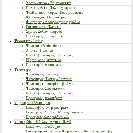
Χορτοκοπτικά - Θαμνοκοπτικά
Πολυεργαλεία - Πολυμηχανήματα
Ψαλίδια μπορντούρας - Ευθυγραμμιστές
Κλαδοφάγοι - Εξαερωτήρες
Φυσητήρες - Απορροφητήρες φύλλων
Γαιοτρύπανα - Πλυστικά
Σχίστες Ξύλων - Κορμών
Προσφορές μηχανημάτων
Ψεκαστικά - Αντλίες
Ψεκαστικά Βυτία εδάφους
Αντλίες - Πιεστικά
Νεφελοψεκαστήρες - Θειωτήρες
Εξαρτήματα ψεκαστικών
Προσφορές ψεκαστικών
Ψεκαστήρες
Ψεκαστήρες προπίεσης
Ψεκαστήρες Πλάτης - Επινώτιοι
Ψεκαστήρες μπαταρίας - βενζίνης
Ψεκαστήρες ζιζανιοκτονίας
Νεφελοψεκαστήρες - Θειωτήρες
Προσφορές ψεκαστήρων
Μηχανήματα Ελαιοκομίας
Ελαιοραβδιστικά μηχανήματα
Γεννήτριες - Δυναμό - Μετασχηματιστές
Προσφορές ελαιοραβδιστικών
Μουσαμάδες - Νάυλον - Δίχτυα - Πανιά
Ελαιόπανα - Ελαιόδιχτα
Γαιουφάσματα - Νάυλον θερμοκηπίου - Φίλμ εδαφοκάλυψης