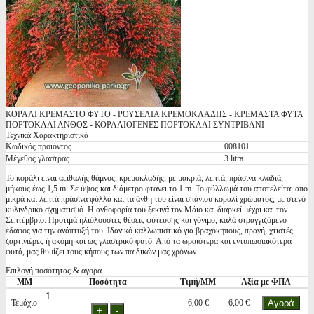
ΚΟΡΑΛΙ ΚΡΕΜΑΣΤΟ ΦΥΤΟ - ΡΟΥΣΕΛΙΑ ΚΡΕΜΟΚΛΑΔΗΣ - ΚΡΕΜΑΣΤΑ ΦΥΤΑ
ΠΟΡΤΟΚΑΛΙ ΑΝΘΟΣ - ΚΟΡΑΛΙΟΓΕΝΕΣ ΠΟΡΤΟΚΑΛΙ ΣΥΝΤΡΙΒΑΝΙ
Τεχνικά Χαρακτηριστικά
Κωδικός προϊόντος
008101
Μέγεθος γλάστρας
3 litra
Το κοράλι είναι αειθαλής θάμνος, κρεμοκλαδής, με μακριά, λεπτά, πράσινα κλαδιά,
μήκους έως 1,5 m. Σε ύψος και διάμετρο φτάνει το 1 m. Το φύλλωμά του αποτελείται από
μικρά και λεπτά πράσινα φύλλα και τα άνθη του είναι σπάνιου κοραλί χρώματος, με στενό
κυλινδρικό σχηματισμό. Η ανθοφορία του ξεκινά τον Μάιο και διαρκεί μέχρι και τον
Σεπτέμβριο. Προτιμά ηλιόλουστες θέσεις φύτευσης και γόνιμο, καλά στραγγιζόμενο
έδαφος για την ανάπτυξή του. Ιδανικό καλλωπιστικό για βραχόκηπους, πρανή, χτιστές
ζαρτινιέρες ή ακόμη και ως γλαστρικό φυτό. Από τα ωραιότερα και εντυπωσιακότερα
φυτά, μας θυμίζει τους κήπους των παιδικών μας χρόνων.
Επιλογή ποσότητας & αγορά
ΜΜ
Ποσότητα
Τιμή/ΜΜ
Αξία με ΦΠΑ
Τεμάχιο
6,00 €
6,00 €