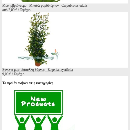
Μεσημβριάνθεμο - Μπούζι φαρδύ έρπον - Carpobrotus edulis
από 2,00 € / Τεμάχιο
Ευγενία μυρτιδόφυλλη θάμνος - Eugenia myrtifolia
9,00 € / Τεμάχιο
Το προϊόν ανήκει στις κατηγορίες