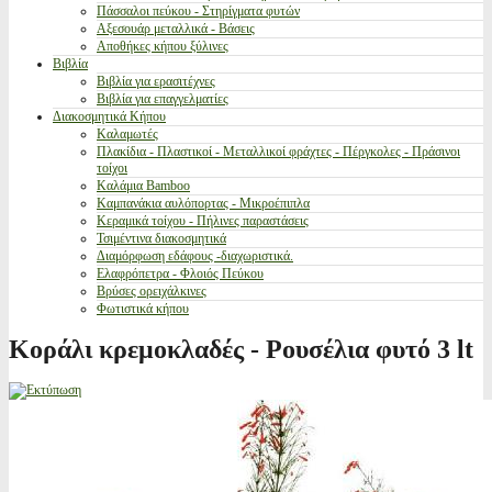
Πάσσαλοι πεύκου - Στηρίγματα φυτών
Αξεσουάρ μεταλλικά - Βάσεις
Αποθήκες κήπου ξύλινες
Βιβλία
Βιβλία για ερασιτέχνες
Βιβλία για επαγγελματίες
Διακοσμητικά Κήπου
Καλαμωτές
Πλακίδια - Πλαστικοί - Μεταλλικοί φράχτες - Πέργκολες - Πράσινοι
τοίχοι
Καλάμια Bamboo
Καμπανάκια αυλόπορτας - Μικροέπιπλα
Κεραμικά τοίχου - Πήλινες παραστάσεις
Τσιμέντινα διακοσμητικά
Διαμόρφωση εδάφους -διαχωριστικά.
Ελαφρόπετρα - Φλοιός Πεύκου
Βρύσες ορειχάλκινες
Φωτιστικά κήπου
Κοράλι κρεμοκλαδές - Ρουσέλια φυτό 3 lt