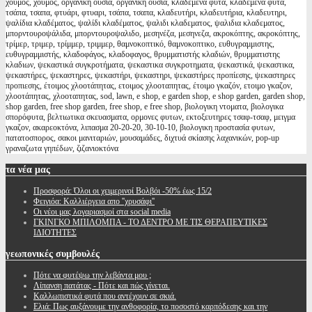
χούμος, χουμος, οργανική ουσία, οργανικη ουσια, κλαδεμένα φυτά, κλαδεμενα φυτα,
τσάπα, τσαπα, φτυάρι, φτυαρι, τσάπα, τσαπα, κλαδευτήρι, κλαδευτήρια, κλαδευτηρι,
ψαλίδια κλαδέματος, ψαλίδι κλαδέματος, ψαλιδι κλαδεματος, ψαλιδια κλαδεματος,
μπορντουροψάλιδα, μπορντουροψαλιδο, μεσηνέζα, μεσηνεζα, ακροκόπτης, ακροκόπτης,
τρίμερ, τριμερ, τρίμμερ, τριμμερ, θαμνοκοπτικό, θαμνοκοπτικο, ευθυγραμμιστης,
ευθυγραμμιστής, κλαδοφάγος, κλαδοφαγος, θρυμματιστής κλαδιών, θρυμματιστης
κλαδιων, ψεκαστικά συγκροτήματα, ψεκαστικα συγκροτηματα, ψεκαστικά, ψεκαστικα,
ψεκαστήρες, ψεκαστηρες, ψεκαστήρι, ψεκαστηρι, ψεκαστήρες προπίεσης, ψεκαστηρες
προπιεσης, έτοιμος χλοοτάπητας, ετοιμος χλοοταπητας, έτοιμο γκαζόν, ετοιμο γκαζον,
χλοοτάπητας, χλοοταπητας, sod, lawn, e shop, e garden shop, e shop garden, garden shop,
shop garden, free shop garden, free shop, e free shop, βιολογικη ντοματα, βιολογικα
σπορόφυτα, βελτιωτικα σκευασματα, ορμονες φυτων, εκτοξευτηρες τσαφ-τσαφ, μειγμα
γκαζον, ακαρεοκτόνα, λιπασμα 20-20-20, 30-10-10, βιολογικη προστασία φυτων,
πατατοσπορος, σακοι μανιταριών, μουσαμάδες, διχτυά σκίασης λαχανικών, pop-up
γραναζωτα γηπέδων, ζιζανιοκτόνα
τα
νέα μας
Προσφορά: Όλοι οι χειμερινοί Βολβόι -50% έως 15/2
Φειγιόα: Καλλιέργεια απο ''χρυσάφι''
Oι νέοι μας λογαριασμοί στα social media
ΓΚΙΝΓΚΟ ΜΠΙΛΟΜΠΑ - ΤΟ ΔΕΝΤΡΟ ΜΕ ΤΙΣ ΘΕΡΑΠΕΥΤΙΚΕΣ
ΙΔΙΟΤΗΤΕΣ
γεωπονικές
συμβουλές
Πότε να φυτέψω την λεβάντα μου ;
Λίπανση πατάτας - Πότε και πώς γίνεται.
Καλλωπιστικά φυτά που αντέχουν σε σκιά.
Ελιά: Πως αυξάνουμε την ανθοφορία, το ποσοστό καρπόδεσης και την