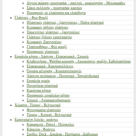
Δίχτυα σκίασης-προστασίας - παγετού - αναρρίχησης - Μουσαμάδες
Σάκοι συλλογής - προστασίας καρπών
Προσφορές σε ελαιόπανα και ελαιόδιχτα
Γλάστρες - Φερ Φορζέ
Πλαστικές γλάστρες - ζαρντινιέρες - Πιάτα πλαστικά
Κεραμικές πήλινες γλάστρες
Τσιμεντένιες γλάστρες - ζαρντινιέρες
Γλάστρες ξύλινες εμποτισμένες
Κεραμικές Ζαρντινιέρες
Γλαστροθήκες - Φέρ φορζέ
Προσφορές γλαστρών
Εργαλεία κήπου - Λάστιχα - Ελαιοκομικά - Σπορείς
Κλαδευτήρια - Ψαλίδια κορυφής - Ακροκόφτες γκαζόν- Εμβολιαστήρια
Ελαιοκομικά - Καρποσυλλέκτες
Όργανα μέτρησης - Κομποστοποιητές
Λάστιχα ποτίσματος - Ποτιστικά - Ταχυσύνδεσμοι
Εργαλεία χειρός
Ποτιστήρια πλαστικά
Καρότσια κήπου
Προσφορές εργαλείων κήπου
Σπορείς - Λιπασματοδιανομείς
Χώματα - Τύρφες - Βελτιωτικά
Φυτοχώματα γλαστρών
Τύρφες - Κοπριά - Βελτιωτικά
Εμποτισμένη ξυλεία - φράχτες
Καφασωτά - Πάνελ - Πέργκολες
Κάγκελα - Φράχτες
Σανίδες Deck - Δοκάρια - Πατήματα - Διάδρομοι