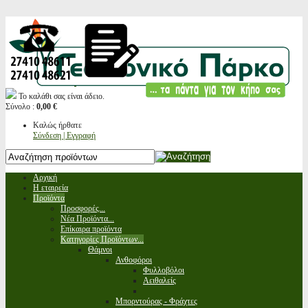
Το καλάθι σας είναι άδειο.
Σύνολο :
0,00 €
Καλώς ήρθατε
Σύνδεση | Εγγραφή
Αρχική
Η εταιρεία
Προϊόντα
Προσφορές...
Νέα Προϊόντα...
Επίκαιρα προϊόντα
Κατηγορίες Προϊόντων...
Θάμνοι
Ανθοφόροι
Φυλλοβόλοι
Αειθαλείς
Μπορντούρας - Φράχτες