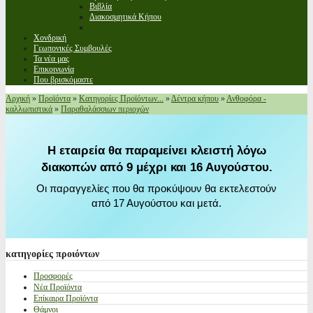
Βιβλία
Διακοσμητικά Κήπου
Χονδρική
Γεωπονικές Συμβουλές
Τα νέα μας
Επικοινωνία
Που βρισκόμαστε
Αρχική
»
Προϊόντα
»
Κατηγορίες Προϊόντων...
»
Δέντρα κήπου
»
Ανθοφόρα -
καλλωπιστικά
»
Παραθαλάσσιων περιοχών
Η εταιρεία θα παραμείνει κλειστή λόγω
διακοπών από 9 μέχρι και 16 Αυγούστου.
Οι παραγγελίες που θα προκύψουν θα εκτελεστούν
από 17 Αυγούστου και μετά.
κατηγορίες
προιόντων
Προσφορές
Νέα Προϊόντα
Επίκαιρα Προϊόντα
Θάμνοι