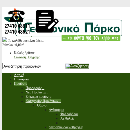
Το καλάθι σας είναι άδειο.
Σύνολο :
0,00 €
Καλώς ήρθατε
Σύνδεση | Εγγραφή
Αρχική
Η εταιρεία
Προϊόντα
Προσφορές...
Νέα Προϊόντα...
Επίκαιρα προϊόντα
Κατηγορίες Προϊόντων...
Θάμνοι
Ανθοφόροι
Φυλλοβόλοι
Αειθαλείς
Μπορντούρας - Φράχτες