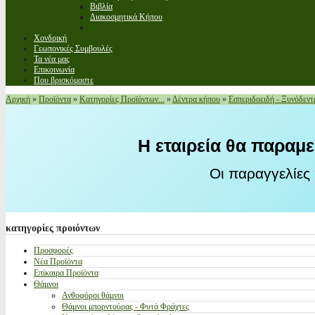
Βιβλία
Διακοσμητικά Κήπου
Χονδρική
Γεωπονικές Συμβουλές
Τα νέα μας
Επικοινωνία
Που βρισκόμαστε
Αρχική
»
Προϊόντα
»
Κατηγορίες Προϊόντων...
»
Δέντρα κήπου
»
Εσπεριδοειδή - Ξυνόδεντ
Η εταιρεία θα παραμε
Οι παραγγελίες
κατηγορίες
προιόντων
Προσφορές
Νέα Προϊόντα
Επίκαιρα Προϊόντα
Θάμνοι
Ανθοφόροι θάμνοι
Θάμνοι μπορντούρας - Φυτά Φράχτες