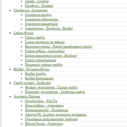
Σπιράλ - Στριφτά
Ελεύθερα - Τοπιάρια
Σπορόφυτα - Αρωματικά
Σπορόφυτα άνοιξης
Σπορόφυτα φθινοπώρου
Σπορόφυτα αρωματικών
Λαχανόκηπος - Κόνδυλοι - Βολβοί
Σπόροι Φυτών
Σπόροι γκαζόν
Σπόροι λαχανικών σε φάκελα
Βιολογικοί σπόροι - Παλιοί παραδοσιακοί σπόροι
Σπόροι ανθέων - λουλουδιών
Σπόροι αρωματικών φυτών - Βοτάνων
Σπόροι επαγγελματικοί
Προσφορές σπόρων γκαζόν
Βολβοί - Ριζώματα Φυτών
Βολβοί Ανοιξης
Βολβοί Καλοκαιριού
Γκαζόν φυσικό - Συνθετικό
Φυσικός χλοοτάπητας - Έτοιμο γκαζόν
Πλαστικός χλοοτάπητας - Συνθετικό γκαζόν
Αυτόματο Πότισμα
Εκτοξευτήρες - Pop Up
Ηλεκτροβάνες - εξαρτήματα
Προγραμματιστές - Κομπιούτερ
Λάστιχα PE- Σωλήνες αυτόματου ποτίσματος
Εξαρτήματα συνδεσμολογίας πλαστικά
Φίλτρα Νερού - Λιπαντήρες