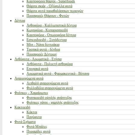
Καρποφόροι θάμνοι - Superfoods
Θάμνοι σκιάς - Οξύφυλλα φυτά
Θάμνοι φυτά παραθαλάσσιων περιοχών
Προσφορές Θάμνων - Φυτών
Δέντρα
Ανθοφόρα - Καλλωπιστικά δέντρα
Κωνοφόρα - Κυπαρισσοειδή
Καρποφόρα - Οπωροφόρα δέντρα
Εσπεριδοειδή - Ξυνόδεντρα
Μίνι - Νάνα δεντράκια
Τροπικά φυτά - δένδρα
Προσφορές Δέντρων
Ανθόφυτα - Αρωματικά - Ετήσια
Ανθόφυτα - Πολυετή ανθοφόρα
Εποχιακά φυτά
Αρωματικά φυτά - Φαρμακευτικά - Βότανα
Αναρριχώμενα φυτά
Αειθαλή αναρριχώμενα φυτά
Φυλλοβόλα αναρριχώμενα φυτά
Φοίνικες - Χαμαίρωπες
Φοινικοειδή υψηλής ανάπτυξης
Φοίνικες νάνοι - χαμηλής ανάπτυξης
Κακτοειδή
Κάκτοι
Παχύφυτα
Φυτά Σχήματα
Φυτά Μπάλες
Πυραμίδες φυτά