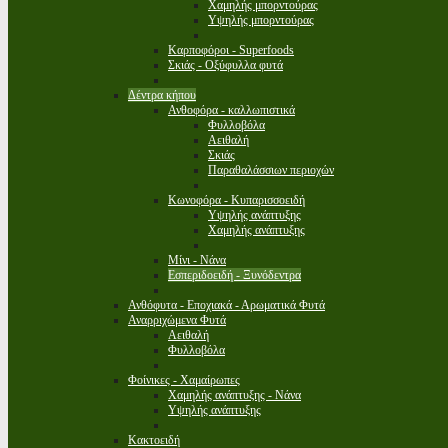
Χαμηλής μπορντούρας
Υψηλής μπορντούρας
Καρποφόροι - Superfoods
Σκιάς - Οξύφυλλα φυτά
Δέντρα κήπου
Ανθοφόρα - καλλωπιστικά
Φυλλοβόλα
Αειθαλή
Σκιάς
Παραθαλάσσιων περιοχών
Κωνοφόρα - Κυπαρισσοειδή
Υψηλής ανάπτυξης
Χαμηλής ανάπτυξης
Μίνι - Νάνα
Εσπεριδοειδή - Ξυνόδεντρα
Ανθόφυτα - Εποχιακά - Αρωματικά Φυτά
Αναρριχώμενα Φυτά
Αειθαλή
Φυλλοβόλα
Φοίνικες - Χαμαίρωπες
Χαμηλής ανάπτυξης - Νάνα
Υψηλής ανάπτυξης
Κακτοειδή