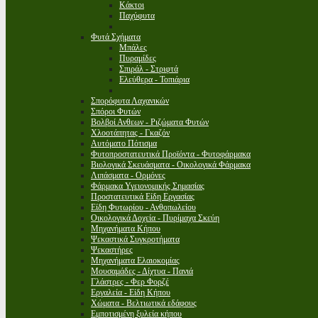
Κάκτοι
Παχύφυτα
Φυτά Σχήματα
Μπάλες
Πυραμίδες
Σπιράλ - Στριφτά
Ελεύθερα - Τοπιάρια
Σπορόφυτα Λαχανικών
Σπόροι Φυτών
Βολβοί Ανθεων - Ριζώματα Φυτών
Χλοοτάπητας - Γκαζόν
Αυτόματο Πότισμα
Φυτοπροστατευτικά Προϊόντα - Φυτοφάρμακα
Βιολογικά Σκευάσματα - Οικολογικά Φάρμακα
Λιπάσματα - Ορμόνες
Φάρμακα Υγειονομικής Σημασίας
Προστατευτικά Είδη Εργασίας
Είδη Φυτωρίου - Ανθοπωλείου
Οικολογικά Δοχεία - Πυρίμαχα Σκεύη
Μηχανήματα Κήπου
Ψεκαστικά Συγκροτήματα
Ψεκαστήρες
Μηχανήματα Ελαιοκομίας
Μουσαμάδες - Δίχτυα - Πανιά
Γλάστρες - Φερ Φορζέ
Εργαλεία - Είδη Κήπου
Χώματα - Βελτιωτικά εδάφους
Εμποτισμένη ξυλεία κήπου