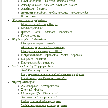
Ποντικοφάρμακα - μυοκτόνα - αρουραιοκτόνα
Απωθητικά ζώων - πουλιών - ποντικών - φιδιών
Απωθητικά - βιοκτόνα
Δολωματικοί σταθμοί - κόλλες ποντικών - ποντικοπαγίδες
Κτηνιατρικά
Είδη προστασίας εργαζομένων
Μποτάκια - Γαλότσες - Φόρμες
Μάσκες ψεκασμού
Ιμάντες - Γυαλιά - Ωτασπίδες - Προσωπίδες
Γάντια εργασίας
Είδη Φυτωρίου - Ανθοπωλείου
Γλάστρες φυτωρίου - Σακούλες
Δίσκοι σποράς - Παλετάκια φύτευσης
Γλαστράκια - Υποστρώματα JIFFY
Είδη συσκευασίας - Ταμπελάκια - Ράφιες - Κορδόνια
Κουβάδες - Ζεμπίλια
Προσφορές ειδών φυτωρίου
Οικολογικά σκεύη- Πυρίμαχα - Inox
Ανοξείδωτα δοχεία - Inox
Πυρίμαχα σκεύη - πιθάρια λαδιού - λεκάνες ζυμώματος
Πλαστικά δοχεία - Βαρέλια - Τενεκέδες
Μηχανήματα Κήπου
Αλυσσοπρίονα - Κονταροπρίονα
Σκαπτικά - Φρέζες
Μηχανές γκαζόν - Χλοοκοπτικά
Χορτοκοπτικά - Θαμνοκοπτικά
Πολυεργαλεία - Πολυμηχανήματα
Ψαλίδια μπορντούρας - Ευθυγραμμιστές