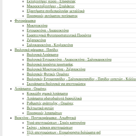
Εκτοξευτήρες νερού - Επιφανείας
Μικροεκτοξευτήρες - Σταλάκτες
Εξαρτήματα συνδεσμολογίας μεταλλικά
Προσφορές αυτόματου ποτίσματος
Φυτοφάρμακα
Μυκητοκτόνα
Εντομοκτόνα - Ακαρεοκτόνα
Ερασιτεχνικά Φυτοπροστατευτικά Προιόντα
Ζιζανιοκτόνα
Σαλιγκαροκτόνα - Κοχλιοκτόνα
Βιολογικά φάρμακα - Παγίδες
Βιολογικά Λιπάσματα
Βιολογικά Εντομοκτόνα - Ακαρεοκτόνα - Σαλιγκαροκτόνα
Βιολογικά προιόντα προστασίας
Βιολογικά Μυκητοκτόνα - Ζιζανιοκτόνα
Βιολογικές Φυτικές Ορμόνες
Βιολογικές Εντομοπαγίδες - Σαλιγκαροπαγίδες - Παγίδες ερπετών - Κόλλε
Σκευάσματα βιολογικά για απεντομώσεις
Λιπάσματα - Ορμόνες
Κοκκώδη χημικά λιπάσματα
Λιπάσματα υδατοδιαλυτά διαφυλλικά
Ρυθμιστές ανάπτυξης - Ορμόνες
Βελτιωτικά φυτών
Προσφορές λιπασμάτων
Βιοκτόνα - Ποντικοφάρμακα - Απωθητικά
Υγρά απεντομώσεων - Σπρέυ καπνογόνα
Σκόνες - κόκκοι απεντομώσεων
Τζέλ απεντομώσεων - Ετοιμόχρηστα δολώματα gel