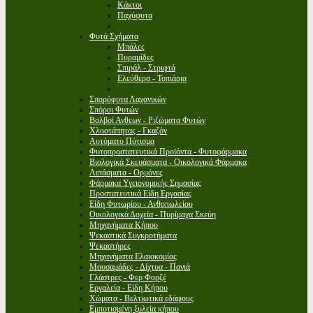
Κάκτοι
Παχύφυτα
Φυτά Σχήματα
Μπάλες
Πυραμίδες
Σπιράλ - Στριφτά
Ελεύθερα - Τοπιάρια
Σπορόφυτα Λαχανικών
Σπόροι Φυτών
Βολβοί Ανθεων - Ριζώματα Φυτών
Χλοοτάπητας - Γκαζόν
Αυτόματο Πότισμα
Φυτοπροστατευτικά Προϊόντα - Φυτοφάρμακα
Βιολογικά Σκευάσματα - Οικολογικά Φάρμακα
Λιπάσματα - Ορμόνες
Φάρμακα Υγειονομικής Σημασίας
Προστατευτικά Είδη Εργασίας
Είδη Φυτωρίου - Ανθοπωλείου
Οικολογικά Δοχεία - Πυρίμαχα Σκεύη
Μηχανήματα Κήπου
Ψεκαστικά Συγκροτήματα
Ψεκαστήρες
Μηχανήματα Ελαιοκομίας
Μουσαμάδες - Δίχτυα - Πανιά
Γλάστρες - Φερ Φορζέ
Εργαλεία - Είδη Κήπου
Χώματα - Βελτιωτικά εδάφους
Εμποτισμένη ξυλεία κήπου