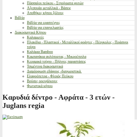
Πάσσαλοι πεύκου - Στηρίγματα φυτών
Αξεσουάρ μεταλλικά - Βάσεις
Αποθήκες κήπου ξύλινες
Βιβλία
Βιβλία για ερασιτέχνες
Βιβλία για επαγγελματίες
Διακοσμητικά Κήπου
Καλαμωτές
Πλακίδια - Πλαστικοί - Μεταλλικοί φράχτες - Πέργκολες - Πράσινοι
τοίχοι
Καλάμια Bamboo
Καμπανάκια αυλόπορτας - Μικροέπιπλα
Κεραμικά τοίχου - Πήλινες παραστάσεις
Τσιμέντινα διακοσμητικά
Διαμόρφωση εδάφους -διαχωριστικά.
Ελαφρόπετρα - Φλοιός Πεύκου
Βρύσες ορειχάλκινες
Φωτιστικά κήπου
Καρυδιά δέντρο - Αφράτα - 3 ετών -
Juglans regia