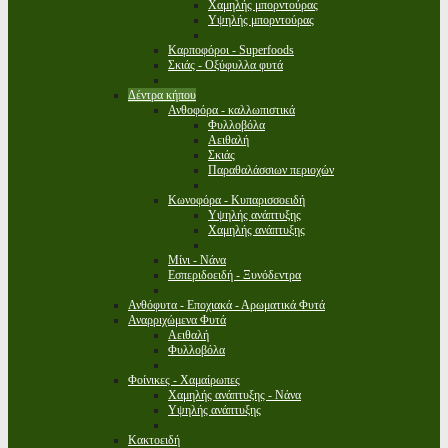
Χαμηλής μπορντούρας
Υψηλής μπορντούρας
Καρποφόροι - Superfoods
Σκιάς - Οξύφυλλα φυτά
Δέντρα κήπου
Ανθοφόρα - καλλωπιστικά
Φυλλοβόλα
Αειθαλή
Σκιάς
Παραθαλάσσιων περιοχών
Κωνοφόρα - Κυπαρισσοειδή
Υψηλής ανάπτυξης
Χαμηλής ανάπτυξης
Μίνι - Νάνα
Εσπεριδοειδή - Ξυνόδεντρα
Ανθόφυτα - Εποχιακά - Αρωματικά Φυτά
Αναρριχώμενα Φυτά
Αειθαλή
Φυλλοβόλα
Φοίνικες - Χαμαίρωπες
Χαμηλής ανάπτυξης - Νάνα
Υψηλής ανάπτυξης
Κακτοειδή