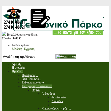
Το καλάθι σας είναι άδειο.
Σύνολο :
0,00 €
Καλώς ήρθατε
Σύνδεση | Εγγραφή
Αρχική
Η εταιρεία
Προϊόντα
Προσφορές...
Νέα Προϊόντα...
Επίκαιρα προϊόντα
Κατηγορίες Προϊόντων...
Θάμνοι
Ανθοφόροι
Φυλλοβόλοι
Αειθαλείς
Μπορντούρας - Φράχτες