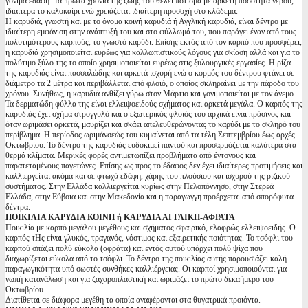
γόνιμα εδάφη. Τα πρώτα χρόνια της ζωής του θέλει πότισμα με αρκετή ποσότητα νερού,
ιδιαίτερα το καλοκαίρι ενώ χρειάζεται ιδιαίτερη προσοχή στο κλάδεμα.
Η καρυδιά, γνωστή και με το όνομα κοινή καρυδιά ή Αγγλική καρυδιά, είναι δέντρο με
ιδιαίτερη εμφάνιση στην ανάπτυξή του και στο φύλλωμά του, που παράγει έναν από τους
πολυτιμότερους καρπούς, το γνωστό καρύδι. Επίσης εκτός από τον καρπό που προσφέρει,
η καρυδιά χρησιμοποιείται ευρέως για καλλωπιστικούς λόγους για σκίαση αλλά και για το
πολύτιμο ξύλο της το οποίο χρησιμοποιείται ευρέως στις ξυλουργικές εργασίες. Η ρίζα
της καρυδιάς είναι πασσαλώδης και αρκετά ισχυρή ενώ ο κορμός του δέντρου φτάνει σε
διάμετρο τα 2 μέτρα και περιβάλλεται από φλοιό, ο οποίος σκληραίνει με την πάροδο του
χρόνου. Συνήθως, η καρυδιά ανθίζει γύρω στον Μάρτιο και γονιμοποιείται με τον άνεμο.
Τα δερματώδη φύλλα της είναι ελλειψοειδούς σχήματος και αρκετά μεγάλα. Ο καρπός της
καρυδιάς έχει σχήμα στρογγυλό και ο εξωτερικός φλοιός του αρχικά είναι πράσινος και
όταν ωριμάσει αρκετά, μαυρίζει και σκάει απελευθερώνοντας το καρύδι με το σκληρό του
περίβλημα. Η περίοδος ωριμάνσεώς του κυμαίνεται από τα τέλη Σεπτεμβρίου έως αρχές
Οκτωβρίου. Το δέντρο της καρυδιάς ευδοκιμεί παντού και προσαρμόζεται καλύτερα στα
θερμά κλίματα. Μερικές φορές αντιμετωπίζει προβλήματα από έντονους και
παρατεταμένους παγετώνες. Επίσης ως προς το έδαφος δεν έχει ιδιαίτερες προτιμήσεις και
καλλιεργείται ακόμα και σε φτωχά εδάφη, χάρης του πλούσιου και ισχυρού της ριζικού
συστήματος. Στην Ελλάδα καλλιεργείται κυρίως στην Πελοπόννησο, στην Στερεά
Ελλάδα, στην Εύβοια και στην Μακεδονία και η παραγωγγη προέρχεται από σπορόφυτα
δέντρα.
ΠΟΙΚΙΛΙΑ ΚΑΡΥΔΙΑ ΚΟΙΝΗ ή ΚΑΡΥΔΙΑ ΑΓΓΛΙΚΗ-ΑΦΡΑΤΑ
Ποικιλία με καρπό μεγάλου μεγέθους και σχήματος σφαιρικό, ελαφρώς ελλειψοειδής. Ο
καρπός τΗς είναι γλυκός, τραγανός, νόστιμος και εξαιρετικής ποιότητας. Το τσόφλι του
καρπού σπάζει πολύ εύκολα (αφράτα) και εντός αυτού υπάρχει πολύ ψίχα που
διαχωρίζεται εύκολα από το τσόφλι. Το δέντρο της ποικιλίας αυτής παρουσιάζει καλή
παραγωγικότητα υπό σωστές συνθήκες καλλιέργειας. Οι καρποί χρησιμοποιούνται για
νωπή κατανάλωση και για ζαχαροπλαστική και ωριμάζει το πρώτο δεκαήμερο του
Οκτωβρίου.
Διατίθεται σε διάφορα μεγέθη τα οποία αναφέρονται στα θυγατρικά προιόντα.