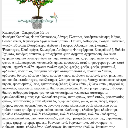
Καρποφόρα - Οπωροφόρα δέντρα
Φυτώρια Κορινθίας, Φυτά Καρποφόρα, Δέντρα, Γλάστρες, Αυτόματο πότισμα, Κήπος,
Garden center, Κηποτεχνία Αρχιτεκτονική τοπίου, Θάμνοι, Ανθοφόρα, Γκαζόν, Συνθετικό,
γκαζόν, Βότσαλα,Ελαφρόπετρα, Αρδευση, Γάστρες, Χλοοκοπτικά, Σκαπτικά,
Ψεκαστήρες, Κλαδοφάγοι, Κωνοφόρα, Λιπάσματα, Φυτοφάρμακα, Εσπεριδοειδή, Ξυλεία,
Σχήματα, τοπιάρια, τοπιαρια, φυτά σχήματα, φυτα σχηματα, σχηματοποιημένα φυτά,
σχηματοποιημενα φυτα, φυτώρια αττικής, φυτωρια αττικης, φυτωρια πελοπονησσου,
φυτωρια πελοπονησσου, κατασκευές κήπων, προσφορές φυτών, προσφορες φυτων, φυτά
κήπου, μηχανές γκαζόν, μηχανες γκαζον, φρέζες, φρεζες, φρέζα, φρεζα, ψεκαστικά,
αρδευτικά, αρδευτικα, αυτόματο πότισμα, αυτοματο ποτισμα, αρδευτικά δίκτυα,
αρδευτικα δικτυα, πότισμα κήπου, ποτισμα κηπου, αυτόματα ποτιστικά, μπέκ, μπεκ, ποπ
απ, πόπ άπ, εκτοξευτήρες, εκτοξευτηρες, λάστιχα ποτίσματος, λαστιχα ποτισματος, κέντρα
κήπου, εμποτισμένη ξυλεία, εμποτισμενη ξυλεια, ξυλεία κήπου, ξυλεια κηπου, πέργκολες,
περγκολες, καφασωτά, καφασωτα, θάμνοι μπορντούρας, θαμνοι μπορντουρας, ανθοφόροι
θάμνοι, ανθοφοροι θαμνοι, γεωπονικά καταστήματα, γεωπονικα καταστηματα,
εγκυκλοπαίδεια φυτών, εγκυκλοπαιδεια φυτών, φωτο φυτων, φωτό φυτών, φωτογραφίες
φυτών, φωτογραφιες φυτων, οξύφυλλα, οξυφυλλα φυτα, χώμα, χωμα, τύρφη, τυρφη,
χούμος, χουμος, οργανική ουσία, οργανικη ουσια, κλαδεμένα φυτά, κλαδεμενα φυτα,
τσάπα, τσαπα, φτυάρι, φτυαρι, τσάπα, τσαπα, κλαδευτήρι, κλαδευτήρια, κλαδευτηρι,
ψαλίδια κλαδέματος, ψαλίδι κλαδέματος, ψαλιδι κλαδεματος, ψαλιδια κλαδεματος,
μπορντουροψάλιδα, μπορντουροψαλιδο, μεσηνέζα, μεσηνεζα, ακροκόπτης, ακροκόπτης,
τρίμερ, τριμερ, τρίμμερ, τριμμερ, θαμνοκοπτικό, θαμνοκοπτικο, ευθυγραμμιστης,
ευθυγραμμιστής, κλαδοφάγος, κλαδοφαγος, θρυμματιστής κλαδιών, θρυμματιστης