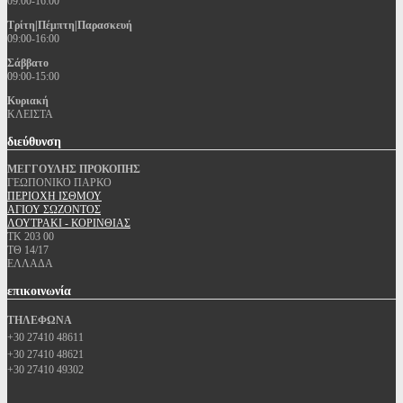
09:00-16:00
Τρίτη|Πέμπτη|Παρασκευή
09:00-16:00
Σάββατο
09:00-15:00
Κυριακή
ΚΛΕΙΣΤΑ
διεύθυνση
ΜΕΓΓΟΥΛΗΣ ΠΡΟΚΟΠΗΣ
ΓΕΩΠΟΝΙΚΟ ΠΑΡΚΟ
ΠΕΡΙΟΧΗ ΙΣΘΜΟΥ
ΑΓΙΟΥ ΣΩΖΟΝΤΟΣ
ΛΟΥΤΡΑΚΙ - ΚΟΡΙΝΘΙΑΣ
ΤΚ 203 00
ΤΘ 14/17
ΕΛΛΑΔΑ
επικοινωνία
ΤΗΛΕΦΩΝΑ
+30 27410 48611
+30 27410 48621
+30 27410 49302