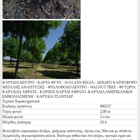
ΚΑΡΥΔΙΑ ΔΕΝΤΡΟ - ΚΑΡΥΑ ΦΥΤΟ - JUGLANS REGIA - ΔΕΝΔΡΟ ΚΑΡΠΟΦΟΡΟ
ΜΕΓΑΛΗΣ ΑΝΑΠΤΥΞΗΣ - ΦΥΛΛΟΒΟΛΟ ΔΕΝΤΡΟ - WALNUT TREE - ΦΥΤΩΡΙΑ
ΚΑΡΥΔΙΑΣ ΑΦΡΑΤΑ - ΚΑΡΠΟΣ ΚΑΡΥΔΙ ΑΦΡΑΤΟ -ΚΑΡΥΔΙΑ ΑΜΕΡΙΚΑΝΙΚΗ
ΕΜΒΟΛΙΑΣΜΕΝΗ - ΚΑΡΥΔΙΑ ΤΣΑΝΤΛΕΡ
Τεχνικά Χαρακτηριστικά
Κωδικός προϊόντος
000237
Υψος φυτού
2,00 m
Ηλικία φυτού
3 ετών
Μέγεθος γλάστρας
10 lt
Φυλλοβόλο καρποφόρο δένδρο, γρήγορης ανάπτυξης, ύψους έως 30m και με σύνθετα
δερματώδη, σκουροπράσινα φύλλα. Ιδιαίτερα ανθεκτικό στο ψύχος, προτιμά υγρά και