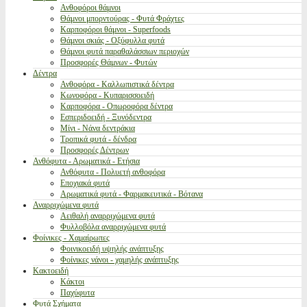
Ανθοφόροι θάμνοι
Θάμνοι μπορντούρας - Φυτά Φράχτες
Καρποφόροι θάμνοι - Superfoods
Θάμνοι σκιάς - Οξύφυλλα φυτά
Θάμνοι φυτά παραθαλάσσιων περιοχών
Προσφορές Θάμνων - Φυτών
Δέντρα
Ανθοφόρα - Καλλωπιστικά δέντρα
Κωνοφόρα - Κυπαρισσοειδή
Καρποφόρα - Οπωροφόρα δέντρα
Εσπεριδοειδή - Ξυνόδεντρα
Μίνι - Νάνα δεντράκια
Τροπικά φυτά - δένδρα
Προσφορές Δέντρων
Ανθόφυτα - Αρωματικά - Ετήσια
Ανθόφυτα - Πολυετή ανθοφόρα
Εποχιακά φυτά
Αρωματικά φυτά - Φαρμακευτικά - Βότανα
Αναρριχώμενα φυτά
Αειθαλή αναρριχώμενα φυτά
Φυλλοβόλα αναρριχώμενα φυτά
Φοίνικες - Χαμαίρωπες
Φοινικοειδή υψηλής ανάπτυξης
Φοίνικες νάνοι - χαμηλής ανάπτυξης
Κακτοειδή
Κάκτοι
Παχύφυτα
Φυτά Σχήματα