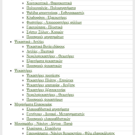
Χορτοκοπτικά - Θαμνοκοπτικά
Πολυεργαλεία - Πολυμηχανήματα
Ψαλίδια μπορντούρας - Ευθυγραμμιστές
Κλαδοφάγοι - Εξαερωτήρες
Φυσητήρες - Απορροφητήρες φύλλων
Γαιοτρύπανα - Πλυστικά
Σχίστες Ξύλων - Κορμών
Προσφορές μηχανημάτων
Ψεκαστικά - Αντλίες
Ψεκαστικά Βυτία εδάφους
Αντλίες - Πιεστικά
Νεφελοψεκαστήρες - Θειωτήρες
Εξαρτήματα ψεκαστικών
Προσφορές ψεκαστικών
Ψεκαστήρες
Ψεκαστήρες προπίεσης
Ψεκαστήρες Πλάτης - Επινώτιοι
Ψεκαστήρες μπαταρίας - βενζίνης
Ψεκαστήρες ζιζανιοκτονίας
Νεφελοψεκαστήρες - Θειωτήρες
Προσφορές ψεκαστήρων
Μηχανήματα Ελαιοκομίας
Ελαιοραβδιστικά μηχανήματα
Γεννήτριες - Δυναμό - Μετασχηματιστές
Προσφορές ελαιοραβδιστικών
Μουσαμάδες - Νάυλον - Δίχτυα - Πανιά
Ελαιόπανα - Ελαιόδιχτα
Γαιουφάσματα - Νάυλον θερμοκηπίου - Φίλμ εδαφοκάλυψης