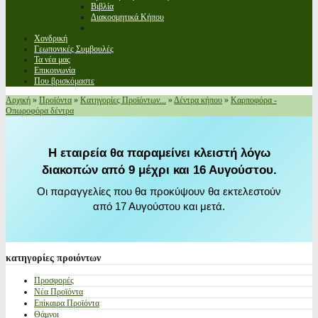
Βιβλία
Διακοσμητικά Κήπου
Χονδρική
Γεωπονικές Συμβουλές
Τα νέα μας
Επικοινωνία
Που βρισκόμαστε
Αρχική
»
Προϊόντα
»
Κατηγορίες Προϊόντων...
»
Δέντρα κήπου
»
Καρποφόρα -
Οπωροφόρα δέντρα
Η εταιρεία θα παραμείνει κλειστή λόγω
διακοπών από 9 μέχρι και 16 Αυγούστου.
Οι παραγγελίες που θα προκύψουν θα εκτελεστούν
από 17 Αυγούστου και μετά.
κατηγορίες
προιόντων
Προσφορές
Νέα Προϊόντα
Επίκαιρα Προϊόντα
Θάμνοι