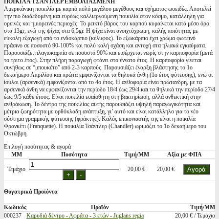
ΠΟΙΚΙΛΑ ΤΣΑΝΤΛΕΡ ΕΜΒΟΛΙΑΣΜΕΝΗ
Αμερικάνικη ποικιλία με καρπό πολύ μεγάλου μεγέθους και σχήματος ωοειδές. Αποτελεί
την πιο διαδεδομένη και ευρέως καλλιεργούμενη ποικιλία στον κόσμο, κατάλληλη για
ορεινές και ημιορεινές περιοχές. Το μεικτό βάρος του καρπού κυμαίνεται κατά μέσο όρο
στα 13gr, ενώ της ψίχας στα 6,5gr. Η ψίχα είναι ανοιχτόχρωμη, καλής ποιότητας με
εύκολη εξαγωγή από το ενδοκάρπιο (κέλυφος). Το εξωκάρπιο έχει χρώμα φωτεινό
πράσινο σε ποσοστό 90-100% και πολύ καλή σχάση και αντοχή στα ηλιακά εγκαύματα.
Παρουσιάζει πλαγιοκαρπία σε ποσοστό 90% και εισέρχεται νωρίς στην καρποφορία (μετά
το τριτο έτος). Στην πλήρη παραγωγή φτάνει στο έννατο έτος. Η καρποφορία γίνεται
συνήθως σε “μπουκέτο” από 2-3 καρπούς. Παρουσιάζει έναρξη βλάστησης το 1ο
δεκαήμερο Απριλίου και πρώτα εμφανίζονται τα θηλυκά άνθη (1ο έτος φύτευσης), ενώ οι
ίουλοι (αρσενικά) εμφανίζονται από το 4ο έτος. Η ανθοφορία είναι πρώτανδρη, με τα
αρσενικά άνθη να εμφανίζονται την περίοδο 18/4 έως 29/4 και τα θηλυκά την περίοδο 27/4
έως 9/5 κάθε έτους. Είναι ποικιλία ευαίσθητη στη βακτηρίωση, αλλά ανθεκτική στην
ανθράκωση. Το δέντρο της ποικιλίας αυτής παρουσιάζει υψηλή παραγωγικότητα και
μέτρια ζωηρότητα με ορθόκλαδη ανάπτυξη, γι’ αυτό και είναι κατάλληλο για το νέο
σύστημα γραμμικής φύτευσης (φράκτης). Καλός επικονιαστής της είναι η ποικιλία
Φρανκέτι (Franquette). Η ποικιλία Τσάντλερ (Chandler) ωριμάζει το 1ο δεκαήμερο του
Οκτώβρη.
Επιλογή ποσότητας & αγορά
ΜΜ
Ποσότητα
Τιμή/ΜΜ
Αξία με ΦΠΑ
Τεμάχιο
20,00 €
20,00 €
Θυγατρικά Προϊόντα
Κωδικός
Προϊόν
Τιμή/ΜΜ
000237
Καρυδιά δέντρο - Αφράτα - 3 ετών - Juglans regia
20,00 € / Τεμάχιο