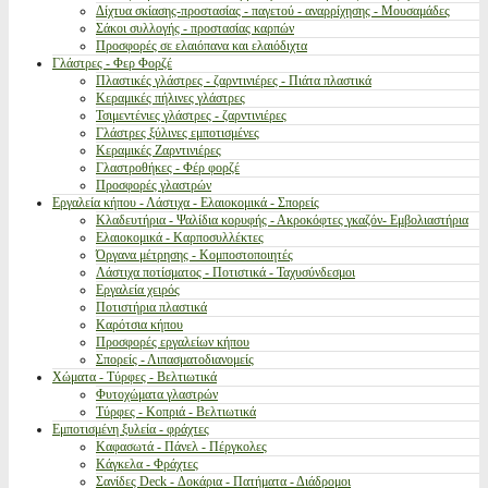
Δίχτυα σκίασης-προστασίας - παγετού - αναρρίχησης - Μουσαμάδες
Σάκοι συλλογής - προστασίας καρπών
Προσφορές σε ελαιόπανα και ελαιόδιχτα
Γλάστρες - Φερ Φορζέ
Πλαστικές γλάστρες - ζαρντινιέρες - Πιάτα πλαστικά
Κεραμικές πήλινες γλάστρες
Τσιμεντένιες γλάστρες - ζαρντινιέρες
Γλάστρες ξύλινες εμποτισμένες
Κεραμικές Ζαρντινιέρες
Γλαστροθήκες - Φέρ φορζέ
Προσφορές γλαστρών
Εργαλεία κήπου - Λάστιχα - Ελαιοκομικά - Σπορείς
Κλαδευτήρια - Ψαλίδια κορυφής - Ακροκόφτες γκαζόν- Εμβολιαστήρια
Ελαιοκομικά - Καρποσυλλέκτες
Όργανα μέτρησης - Κομποστοποιητές
Λάστιχα ποτίσματος - Ποτιστικά - Ταχυσύνδεσμοι
Εργαλεία χειρός
Ποτιστήρια πλαστικά
Καρότσια κήπου
Προσφορές εργαλείων κήπου
Σπορείς - Λιπασματοδιανομείς
Χώματα - Τύρφες - Βελτιωτικά
Φυτοχώματα γλαστρών
Τύρφες - Κοπριά - Βελτιωτικά
Εμποτισμένη ξυλεία - φράχτες
Καφασωτά - Πάνελ - Πέργκολες
Κάγκελα - Φράχτες
Σανίδες Deck - Δοκάρια - Πατήματα - Διάδρομοι