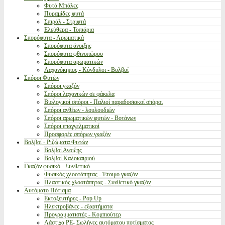
Φυτά Μπάλες
Πυραμίδες φυτά
Σπιράλ - Στριφτά
Ελεύθερα - Τοπιάρια
Σπορόφυτα - Αρωματικά
Σπορόφυτα άνοιξης
Σπορόφυτα φθινοπώρου
Σπορόφυτα αρωματικών
Λαχανόκηπος - Κόνδυλοι - Βολβοί
Σπόροι Φυτών
Σπόροι γκαζόν
Σπόροι λαχανικών σε φάκελα
Βιολογικοί σπόροι - Παλιοί παραδοσιακοί σπόροι
Σπόροι ανθέων - λουλουδιών
Σπόροι αρωματικών φυτών - Βοτάνων
Σπόροι επαγγελματικοί
Προσφορές σπόρων γκαζόν
Βολβοί - Ριζώματα Φυτών
Βολβοί Ανοιξης
Βολβοί Καλοκαιριού
Γκαζόν φυσικό - Συνθετικό
Φυσικός χλοοτάπητας - Έτοιμο γκαζόν
Πλαστικός χλοοτάπητας - Συνθετικό γκαζόν
Αυτόματο Πότισμα
Εκτοξευτήρες - Pop Up
Ηλεκτροβάνες - εξαρτήματα
Προγραμματιστές - Κομπιούτερ
Λάστιχα PE- Σωλήνες αυτόματου ποτίσματος