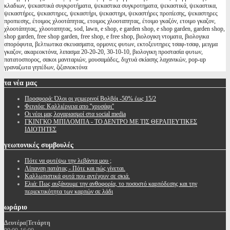
κλαδιων, ψεκαστικά συγκροτήματα, ψεκαστικα συγκροτηματα, ψεκαστικά, ψεκαστικα,
ψεκαστήρες, ψεκαστηρες, ψεκαστήρι, ψεκαστηρι, ψεκαστήρες προπίεσης, ψεκαστηρες
προπιεσης, έτοιμος χλοοτάπητας, ετοιμος χλοοταπητας, έτοιμο γκαζόν, ετοιμο γκαζον,
χλοοτάπητας, χλοοταπητας, sod, lawn, e shop, e garden shop, e shop garden, garden shop,
shop garden, free shop garden, free shop, e free shop, βιολογικη ντοματα, βιολογικα
σπορόφυτα, βελτιωτικα σκευασματα, ορμονες φυτων, εκτοξευτηρες τσαφ-τσαφ, μειγμα
γκαζον, ακαρεοκτόνα, λιπασμα 20-20-20, 30-10-10, βιολογικη προστασία φυτων,
πατατοσπορος, σακοι μανιταριών, μουσαμάδες, διχτυά σκίασης λαχανικών, pop-up
γραναζωτα γηπέδων, ζιζανιοκτόνα
τα
νέα μας
Προσφορά: Όλοι οι χειμερινοί Βολβόι -50% έως 15/2
Φειγιόα: Καλλιέργεια απο ''χρυσάφι''
Oι νέοι μας λογαριασμοί στα social media
ΓΚΙΝΓΚΟ ΜΠΙΛΟΜΠΑ - ΤΟ ΔΕΝΤΡΟ ΜΕ ΤΙΣ ΘΕΡΑΠΕΥΤΙΚΕΣ
ΙΔΙΟΤΗΤΕΣ
γεωπονικές
συμβουλές
Πότε να φυτέψω την λεβάντα μου ;
Λίπανση πατάτας - Πότε και πώς γίνεται.
Καλλωπιστικά φυτά που αντέχουν σε σκιά.
Ελιά: Πως αυξάνουμε την ανθοφορία, το ποσοστό καρπόδεσης και την
περιεκτικότητα των καρπών σε λάδι
ωράριο
Δευτέρα|Τετάρτη