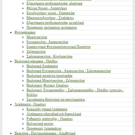
Εξαρτήματα συνδεσμολογίας πλαστικά
Φίλτρα Νερού - Λιπαντήρες
Εκτοξευτήρες νερού - Επιφανείας
Μικροεκτοξευτήρες - Σταλάκτες
Εξαρτήματα συνδεσμολογίας μεταλλικά
Προσφορές αυτόματου ποτίσματος
Φυτοφάρμακα
Μυκητοκτόνα
Εντομοκτόνα - Ακαρεοκτόνα
Ερασιτεχνικά Φυτοπροστατευτικά Προιόντα
Ζιζανιοκτόνα
Σαλιγκαροκτόνα - Κοχλιοκτόνα
Βιολογικά φάρμακα - Παγίδες
Βιολογικά Λιπάσματα
Βιολογικά Εντομοκτόνα - Ακαρεοκτόνα - Σαλιγκαροκτόνα
Βιολογικά προιόντα προστασίας
Βιολογικά Μυκητοκτόνα - Ζιζανιοκτόνα
Βιολογικές Φυτικές Ορμόνες
Βιολογικές Εντομοπαγίδες - Σαλιγκαροπαγίδες - Παγίδες ερπετών -
Κόλλες
Σκευάσματα βιολογικά για απεντομώσεις
Λιπάσματα - Ορμόνες
Κοκκώδη χημικά λιπάσματα
Λιπάσματα υδατοδιαλυτά διαφυλλικά
Ρυθμιστές ανάπτυξης - Ορμόνες
Βελτιωτικά φυτών
Προσφορές λιπασμάτων
Βιοκτόνα - Ποντικοφάρμακα - Απωθητικά