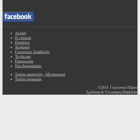
Αρχική
Η εταιρεία
Προϊόντα
Χονδρική
Γεωπονικές Συμβουλές
Τα νέα μας
Επικοινωνία
Που βρισκόμαστε
Τρόποι αποστολής - Μεταφορικά
Τρόποι πληρωμής
©2014 Γεωπονικό Πάρκο
Σχεδίαση & Υλοποίηση DataQube