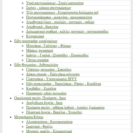
Υγρά απεντομώσεων - Σπρέυ καπνογόνα
Σκόνες - κόκκοι απεντομώσεων
Τζέλ απεντομώσεων - Ετοιμόχρηστα δολώματα gel
Ποντικοφάρμακα - μυοκτόνα - αρουραιοκτόνα
Απωθητικά ζώων - πουλιών - ποντικών - φιδιών
Απωθητικά - βιοκτόνα
Δολωματικοί σταθμοί - κόλλες ποντικών - ποντικοπαγίδες
Κτηνιατρικά
Είδη προστασίας εργαζομένων
Μποτάκια - Γαλότσες - Φόρμες
Μάσκες ψεκασμού
Ιμάντες - Γυαλιά - Ωτασπίδες - Προσωπίδες
Γάντια εργασίας
Είδη Φυτωρίου - Ανθοπωλείου
Γλάστρες φυτωρίου - Σακούλες
Δίσκοι σποράς - Παλετάκια φύτευσης
Γλαστράκια - Υποστρώματα JIFFY
Είδη συσκευασίας - Ταμπελάκια - Ράφιες - Κορδόνια
Κουβάδες - Ζεμπίλια
Προσφορές ειδών φυτωρίου
Οικολογικά σκεύη- Πυρίμαχα - Inox
Ανοξείδωτα δοχεία - Inox
Πυρίμαχα σκεύη - πιθάρια λαδιού - λεκάνες ζυμώματος
Πλαστικά δοχεία - Βαρέλια - Τενεκέδες
Μηχανήματα Κήπου
Αλυσσοπρίονα - Κονταροπρίονα
Σκαπτικά - Φρέζες
Μηχανές γκαζόν - Χλοοκοπτικά