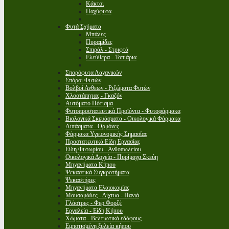
Κάκτοι
Παχύφυτα
Φυτά Σχήματα
Μπάλες
Πυραμίδες
Σπιράλ - Στριφτά
Ελεύθερα - Τοπιάρια
Σπορόφυτα Λαχανικών
Σπόροι Φυτών
Βολβοί Ανθεων - Ριζώματα Φυτών
Χλοοτάπητας - Γκαζόν
Αυτόματο Πότισμα
Φυτοπροστατευτικά Προϊόντα - Φυτοφάρμακα
Βιολογικά Σκευάσματα - Οικολογικά Φάρμακα
Λιπάσματα - Ορμόνες
Φάρμακα Υγειονομικής Σημασίας
Προστατευτικά Είδη Εργασίας
Είδη Φυτωρίου - Ανθοπωλείου
Οικολογικά Δοχεία - Πυρίμαχα Σκεύη
Μηχανήματα Κήπου
Ψεκαστικά Συγκροτήματα
Ψεκαστήρες
Μηχανήματα Ελαιοκομίας
Μουσαμάδες - Δίχτυα - Πανιά
Γλάστρες - Φερ Φορζέ
Εργαλεία - Είδη Κήπου
Χώματα - Βελτιωτικά εδάφους
Εμποτισμένη ξυλεία κήπου