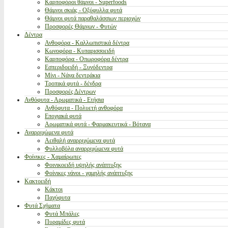
Καρποφόροι θάμνοι - Superfoods
Θάμνοι σκιάς - Οξύφυλλα φυτά
Θάμνοι φυτά παραθαλάσσιων περιοχών
Προσφορές Θάμνων - Φυτών
Δέντρα
Ανθοφόρα - Καλλωπιστικά δέντρα
Κωνοφόρα - Κυπαρισσοειδή
Καρποφόρα - Οπωροφόρα δέντρα
Εσπεριδοειδή - Ξυνόδεντρα
Μίνι - Νάνα δεντράκια
Τροπικά φυτά - δένδρα
Προσφορές Δέντρων
Ανθόφυτα - Αρωματικά - Ετήσια
Ανθόφυτα - Πολυετή ανθοφόρα
Εποχιακά φυτά
Αρωματικά φυτά - Φαρμακευτικά - Βότανα
Αναρριχώμενα φυτά
Αειθαλή αναρριχώμενα φυτά
Φυλλοβόλα αναρριχώμενα φυτά
Φοίνικες - Χαμαίρωπες
Φοινικοειδή υψηλής ανάπτυξης
Φοίνικες νάνοι - χαμηλής ανάπτυξης
Κακτοειδή
Κάκτοι
Παχύφυτα
Φυτά Σχήματα
Φυτά Μπάλες
Πυραμίδες φυτά