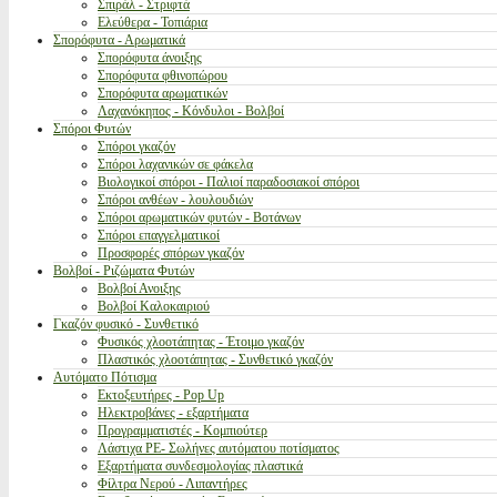
Σπιράλ - Στριφτά
Ελεύθερα - Τοπιάρια
Σπορόφυτα - Αρωματικά
Σπορόφυτα άνοιξης
Σπορόφυτα φθινοπώρου
Σπορόφυτα αρωματικών
Λαχανόκηπος - Κόνδυλοι - Βολβοί
Σπόροι Φυτών
Σπόροι γκαζόν
Σπόροι λαχανικών σε φάκελα
Βιολογικοί σπόροι - Παλιοί παραδοσιακοί σπόροι
Σπόροι ανθέων - λουλουδιών
Σπόροι αρωματικών φυτών - Βοτάνων
Σπόροι επαγγελματικοί
Προσφορές σπόρων γκαζόν
Βολβοί - Ριζώματα Φυτών
Βολβοί Ανοιξης
Βολβοί Καλοκαιριού
Γκαζόν φυσικό - Συνθετικό
Φυσικός χλοοτάπητας - Έτοιμο γκαζόν
Πλαστικός χλοοτάπητας - Συνθετικό γκαζόν
Αυτόματο Πότισμα
Εκτοξευτήρες - Pop Up
Ηλεκτροβάνες - εξαρτήματα
Προγραμματιστές - Κομπιούτερ
Λάστιχα PE- Σωλήνες αυτόματου ποτίσματος
Εξαρτήματα συνδεσμολογίας πλαστικά
Φίλτρα Νερού - Λιπαντήρες