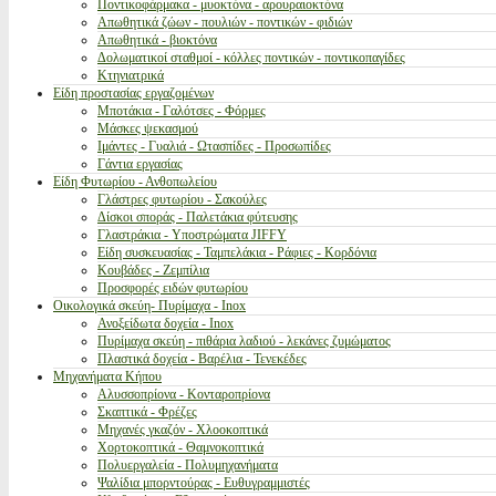
Ποντικοφάρμακα - μυοκτόνα - αρουραιοκτόνα
Απωθητικά ζώων - πουλιών - ποντικών - φιδιών
Απωθητικά - βιοκτόνα
Δολωματικοί σταθμοί - κόλλες ποντικών - ποντικοπαγίδες
Κτηνιατρικά
Είδη προστασίας εργαζομένων
Μποτάκια - Γαλότσες - Φόρμες
Μάσκες ψεκασμού
Ιμάντες - Γυαλιά - Ωτασπίδες - Προσωπίδες
Γάντια εργασίας
Είδη Φυτωρίου - Ανθοπωλείου
Γλάστρες φυτωρίου - Σακούλες
Δίσκοι σποράς - Παλετάκια φύτευσης
Γλαστράκια - Υποστρώματα JIFFY
Είδη συσκευασίας - Ταμπελάκια - Ράφιες - Κορδόνια
Κουβάδες - Ζεμπίλια
Προσφορές ειδών φυτωρίου
Οικολογικά σκεύη- Πυρίμαχα - Inox
Ανοξείδωτα δοχεία - Inox
Πυρίμαχα σκεύη - πιθάρια λαδιού - λεκάνες ζυμώματος
Πλαστικά δοχεία - Βαρέλια - Τενεκέδες
Μηχανήματα Κήπου
Αλυσσοπρίονα - Κονταροπρίονα
Σκαπτικά - Φρέζες
Μηχανές γκαζόν - Χλοοκοπτικά
Χορτοκοπτικά - Θαμνοκοπτικά
Πολυεργαλεία - Πολυμηχανήματα
Ψαλίδια μπορντούρας - Ευθυγραμμιστές