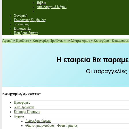
Βιβλία
Διακοσμητικά Κήπου
Χονδρική
Γεωπονικές Συμβουλές
Τα νέα μας
Επικοινωνία
Που βρισκόμαστε
Αρχική
»
Προϊόντα
»
Κατηγορίες Προϊόντων...
»
Δέντρα κήπου
»
Κωνοφόρα - Κυπαρισσοε
Η εταιρεία θα παραμε
Οι παραγγελίες
κατηγορίες
προιόντων
Προσφορές
Νέα Προϊόντα
Επίκαιρα Προϊόντα
Θάμνοι
Ανθοφόροι θάμνοι
Θάμνοι μπορντούρας - Φυτά Φράχτες