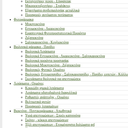
Εκτοξευτήρες νερού - Επιφανείας
Μικροεκτοξευτήρες - Σταλάκτες
Εξαρτήματα συνδεσμολογίας μεταλλικά
Προσφορές αυτόματου ποτίσματος
Φυτοφάρμακα
Μυκητοκτόνα
Εντομοκτόνα - Ακαρεοκτόνα
Ερασιτεχνικά Φυτοπροστατευτικά Προιόντα
Ζιζανιοκτόνα
Σαλιγκαροκτόνα - Κοχλιοκτόνα
Βιολογικά φάρμακα - Παγίδες
Βιολογικά Λιπάσματα
Βιολογικά Εντομοκτόνα - Ακαρεοκτόνα - Σαλιγκαροκτόνα
Βιολογικά προιόντα προστασίας
Βιολογικά Μυκητοκτόνα - Ζιζανιοκτόνα
Βιολογικές Φυτικές Ορμόνες
Βιολογικές Εντομοπαγίδες - Σαλιγκαροπαγίδες - Παγίδες ερπετών - Κόλλε
Σκευάσματα βιολογικά για απεντομώσεις
Λιπάσματα - Ορμόνες
Κοκκώδη χημικά λιπάσματα
Λιπάσματα υδατοδιαλυτά διαφυλλικά
Ρυθμιστές ανάπτυξης - Ορμόνες
Βελτιωτικά φυτών
Προσφορές λιπασμάτων
Βιοκτόνα - Ποντικοφάρμακα - Απωθητικά
Υγρά απεντομώσεων - Σπρέυ καπνογόνα
Σκόνες - κόκκοι απεντομώσεων
Τζέλ απεντομώσεων - Ετοιμόχρηστα δολώματα gel