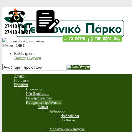
Το καλάθι σας είναι άδειο.
Σύνολο :
0,00 €
Καλώς ήρθατε
Σύνδεση | Εγγραφή
Αρχική
Η εταιρεία
Προϊόντα
Προσφορές...
Νέα Προϊόντα...
Επίκαιρα προϊόντα
Κατηγορίες Προϊόντων...
Θάμνοι
Ανθοφόροι
Φυλλοβόλοι
Αειθαλείς
Μπορντούρας - Φράχτες