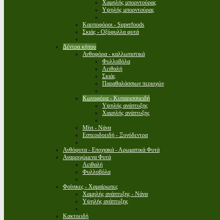
Χαμηλής μπορντούρας
Υψηλής μπορντούρας
Καρποφόροι - Superfoods
Σκιάς - Οξύφυλλα φυτά
Δέντρα κήπου
Ανθοφόρα - καλλωπιστικά
Φυλλοβόλα
Αειθαλή
Σκιάς
Παραθαλάσσιων περιοχών
Κωνοφόρα - Κυπαρισσοειδή
Υψηλής ανάπτυξης
Χαμηλής ανάπτυξης
Μίνι - Νάνα
Εσπεριδοειδή - Ξυνόδεντρα
Ανθόφυτα - Εποχιακά - Αρωματικά Φυτά
Αναρριχώμενα Φυτά
Αειθαλή
Φυλλοβόλα
Φοίνικες - Χαμαίρωπες
Χαμηλής ανάπτυξης - Νάνα
Υψηλής ανάπτυξης
Κακτοειδή