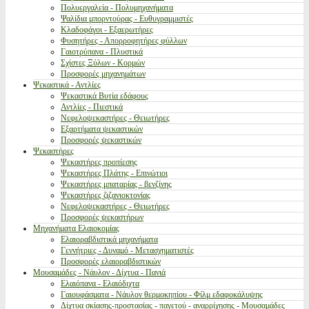
Πολυεργαλεία - Πολυμηχανήματα
Ψαλίδια μπορντούρας - Ευθυγραμμιστές
Κλαδοφάγοι - Εξαερωτήρες
Φυσητήρες - Απορροφητήρες φύλλων
Γαιοτρύπανα - Πλυστικά
Σχίστες Ξύλων - Κορμών
Προσφορές μηχανημάτων
Ψεκαστικά - Αντλίες
Ψεκαστικά Βυτία εδάφους
Αντλίες - Πιεστικά
Νεφελοψεκαστήρες - Θειωτήρες
Εξαρτήματα ψεκαστικών
Προσφορές ψεκαστικών
Ψεκαστήρες
Ψεκαστήρες προπίεσης
Ψεκαστήρες Πλάτης - Επινώτιοι
Ψεκαστήρες μπαταρίας - βενζίνης
Ψεκαστήρες ζιζανιοκτονίας
Νεφελοψεκαστήρες - Θειωτήρες
Προσφορές ψεκαστήρων
Μηχανήματα Ελαιοκομίας
Ελαιοραβδιστικά μηχανήματα
Γεννήτριες - Δυναμό - Μετασχηματιστές
Προσφορές ελαιοραβδιστικών
Μουσαμάδες - Νάυλον - Δίχτυα - Πανιά
Ελαιόπανα - Ελαιόδιχτα
Γαιουφάσματα - Νάυλον θερμοκηπίου - Φίλμ εδαφοκάλυψης
Δίχτυα σκίασης-προστασίας - παγετού - αναρρίχησης - Μουσαμάδες