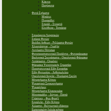
Κάκτοι
Παχύφυτα
Φυτά Σχήματα
Μπάλες
Πυραμίδες
Σπιράλ - Στριφτά
Ελεύθερα - Τοπιάρια
Σπορόφυτα Λαχανικών
Σπόροι Φυτών
Βολβοί Ανθεων - Ριζώματα Φυτών
Χλοοτάπητας - Γκαζόν
Αυτόματο Πότισμα
Φυτοπροστατευτικά Προϊόντα - Φυτοφάρμακα
Βιολογικά Σκευάσματα - Οικολογικά Φάρμακα
Λιπάσματα - Ορμόνες
Φάρμακα Υγειονομικής Σημασίας
Προστατευτικά Είδη Εργασίας
Είδη Φυτωρίου - Ανθοπωλείου
Οικολογικά Δοχεία - Πυρίμαχα Σκεύη
Μηχανήματα Κήπου
Ψεκαστικά Συγκροτήματα
Ψεκαστήρες
Μηχανήματα Ελαιοκομίας
Μουσαμάδες - Δίχτυα - Πανιά
Γλάστρες - Φερ Φορζέ
Εργαλεία - Είδη Κήπου
Χώματα - Βελτιωτικά εδάφους
Εμποτισμένη ξυλεία κήπου