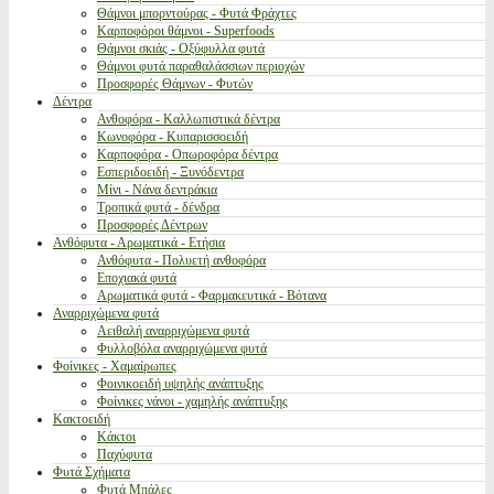
Θάμνοι μπορντούρας - Φυτά Φράχτες
Καρποφόροι θάμνοι - Superfoods
Θάμνοι σκιάς - Οξύφυλλα φυτά
Θάμνοι φυτά παραθαλάσσιων περιοχών
Προσφορές Θάμνων - Φυτών
Δέντρα
Ανθοφόρα - Καλλωπιστικά δέντρα
Κωνοφόρα - Κυπαρισσοειδή
Καρποφόρα - Οπωροφόρα δέντρα
Εσπεριδοειδή - Ξυνόδεντρα
Μίνι - Νάνα δεντράκια
Τροπικά φυτά - δένδρα
Προσφορές Δέντρων
Ανθόφυτα - Αρωματικά - Ετήσια
Ανθόφυτα - Πολυετή ανθοφόρα
Εποχιακά φυτά
Αρωματικά φυτά - Φαρμακευτικά - Βότανα
Αναρριχώμενα φυτά
Αειθαλή αναρριχώμενα φυτά
Φυλλοβόλα αναρριχώμενα φυτά
Φοίνικες - Χαμαίρωπες
Φοινικοειδή υψηλής ανάπτυξης
Φοίνικες νάνοι - χαμηλής ανάπτυξης
Κακτοειδή
Κάκτοι
Παχύφυτα
Φυτά Σχήματα
Φυτά Μπάλες