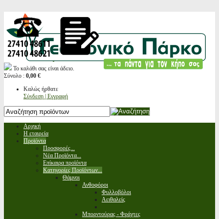
Το καλάθι σας είναι άδειο.
Σύνολο :
0,00 €
Καλώς ήρθατε
Σύνδεση | Εγγραφή
Αρχική
Η εταιρεία
Προϊόντα
Προσφορές...
Νέα Προϊόντα...
Επίκαιρα προϊόντα
Κατηγορίες Προϊόντων...
Θάμνοι
Ανθοφόροι
Φυλλοβόλοι
Αειθαλείς
Μπορντούρας - Φράχτες