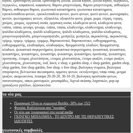
κήπου, εμποτισμένη ξυλεία, εμποτισμενη ξυλεια, ξυλεία κήπου, ξυλεια κηπου, πέργκολες,
περγκολες, καφασωτά, καφασωτα, θάμνοι μπορντούρας, θαμνοι μπορντουρας, ανθοφόροι
θάμνοι, ανθοφοροι θαμνοι, γεωπονικά καταστήματα, γεωπονικα καταστηματα,
εγκυκλοπαίδεια φυτών, εγκυκλοπαιδεια φυτών, φωτο φυτων, φωτό φυτών, φωτογραφίες
φυτών, φωτογραφιες φυτων, οξύφυλλα, οξυφυλλα φυτα, χώμα, χωμα, τύρφη, τυρφη,
χούμος, χουμος, οργανική ουσία, οργανικη ουσια, κλαδεμένα φυτά, κλαδεμενα φυτα,
τσάπα, τσαπα, φτυάρι, φτυαρι, τσάπα, τσαπα, κλαδευτήρι, κλαδευτήρια, κλαδευτηρι,
ψαλίδια κλαδέματος, ψαλίδι κλαδέματος, ψαλιδι κλαδεματος, ψαλιδια κλαδεματος,
μπορντουροψάλιδα, μπορντουροψαλιδο, μεσηνέζα, μεσηνεζα, ακροκόπτης, ακροκόπτης,
τρίμερ, τριμερ, τρίμμερ, τριμμερ, θαμνοκοπτικό, θαμνοκοπτικο, ευθυγραμμιστης,
ευθυγραμμιστής, κλαδοφάγος, κλαδοφαγος, θρυμματιστής κλαδιών, θρυμματιστης
κλαδιων, ψεκαστικά συγκροτήματα, ψεκαστικα συγκροτηματα, ψεκαστικά, ψεκαστικα,
ψεκαστήρες, ψεκαστηρες, ψεκαστήρι, ψεκαστηρι, ψεκαστήρες προπίεσης, ψεκαστηρες
προπιεσης, έτοιμος χλοοτάπητας, ετοιμος χλοοταπητας, έτοιμο γκαζόν, ετοιμο γκαζον,
χλοοτάπητας, χλοοταπητας, sod, lawn, e shop, e garden shop, e shop garden, garden shop,
shop garden, free shop garden, free shop, e free shop, βιολογικη ντοματα, βιολογικα
σπορόφυτα, βελτιωτικα σκευασματα, ορμονες φυτων, εκτοξευτηρες τσαφ-τσαφ, μειγμα
γκαζον, ακαρεοκτόνα, λιπασμα 20-20-20, 30-10-10, βιολογικη προστασία φυτων,
πατατοσπορος, σακοι μανιταριών, μουσαμάδες, διχτυά σκίασης λαχανικών, pop-up
γραναζωτα γηπέδων, ζιζανιοκτόνα
τα
νέα μας
Προσφορά: Όλοι οι χειμερινοί Βολβόι -50% έως 15/2
Φειγιόα: Καλλιέργεια απο ''χρυσάφι''
Oι νέοι μας λογαριασμοί στα social media
ΓΚΙΝΓΚΟ ΜΠΙΛΟΜΠΑ - ΤΟ ΔΕΝΤΡΟ ΜΕ ΤΙΣ ΘΕΡΑΠΕΥΤΙΚΕΣ
ΙΔΙΟΤΗΤΕΣ
γεωπονικές
συμβουλές