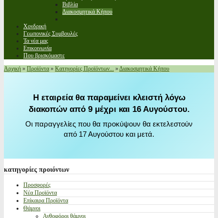
Βιβλία
Διακοσμητικά Κήπου
Χονδρική
Γεωπονικές Συμβουλές
Τα νέα μας
Επικοινωνία
Που βρισκόμαστε
Αρχική
»
Προϊόντα
»
Κατηγορίες Προϊόντων...
»
Διακοσμητικά Κήπου
Η εταιρεία θα παραμείνει κλειστή λόγω
διακοπών από 9 μέχρι και 16 Αυγούστου.
Οι παραγγελίες που θα προκύψουν θα εκτελεστούν
από 17 Αυγούστου και μετά.
κατηγορίες
προιόντων
Προσφορές
Νέα Προϊόντα
Επίκαιρα Προϊόντα
Θάμνοι
Ανθοφόροι θάμνοι