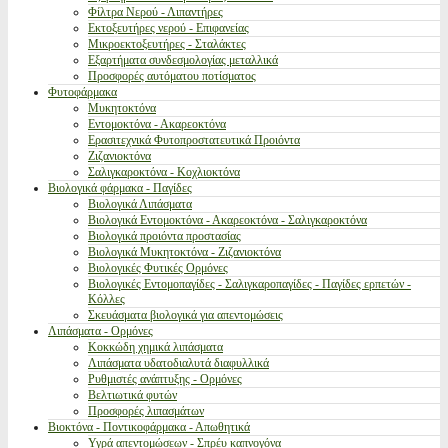
Φίλτρα Νερού - Λιπαντήρες
Εκτοξευτήρες νερού - Επιφανείας
Μικροεκτοξευτήρες - Σταλάκτες
Εξαρτήματα συνδεσμολογίας μεταλλικά
Προσφορές αυτόματου ποτίσματος
Φυτοφάρμακα
Μυκητοκτόνα
Εντομοκτόνα - Ακαρεοκτόνα
Ερασιτεχνικά Φυτοπροστατευτικά Προιόντα
Ζιζανιοκτόνα
Σαλιγκαροκτόνα - Κοχλιοκτόνα
Βιολογικά φάρμακα - Παγίδες
Βιολογικά Λιπάσματα
Βιολογικά Εντομοκτόνα - Ακαρεοκτόνα - Σαλιγκαροκτόνα
Βιολογικά προιόντα προστασίας
Βιολογικά Μυκητοκτόνα - Ζιζανιοκτόνα
Βιολογικές Φυτικές Ορμόνες
Βιολογικές Εντομοπαγίδες - Σαλιγκαροπαγίδες - Παγίδες ερπετών -
Κόλλες
Σκευάσματα βιολογικά για απεντομώσεις
Λιπάσματα - Ορμόνες
Κοκκώδη χημικά λιπάσματα
Λιπάσματα υδατοδιαλυτά διαφυλλικά
Ρυθμιστές ανάπτυξης - Ορμόνες
Βελτιωτικά φυτών
Προσφορές λιπασμάτων
Βιοκτόνα - Ποντικοφάρμακα - Απωθητικά
Υγρά απεντομώσεων - Σπρέυ καπνογόνα