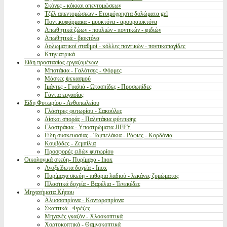
Σκόνες - κόκκοι απεντομώσεων
Τζέλ απεντομώσεων - Ετοιμόχρηστα δολώματα gel
Ποντικοφάρμακα - μυοκτόνα - αρουραιοκτόνα
Απωθητικά ζώων - πουλιών - ποντικών - φιδιών
Απωθητικά - βιοκτόνα
Δολωματικοί σταθμοί - κόλλες ποντικών - ποντικοπαγίδες
Κτηνιατρικά
Είδη προστασίας εργαζομένων
Μποτάκια - Γαλότσες - Φόρμες
Μάσκες ψεκασμού
Ιμάντες - Γυαλιά - Ωτασπίδες - Προσωπίδες
Γάντια εργασίας
Είδη Φυτωρίου - Ανθοπωλείου
Γλάστρες φυτωρίου - Σακούλες
Δίσκοι σποράς - Παλετάκια φύτευσης
Γλαστράκια - Υποστρώματα JIFFY
Είδη συσκευασίας - Ταμπελάκια - Ράφιες - Κορδόνια
Κουβάδες - Ζεμπίλια
Προσφορές ειδών φυτωρίου
Οικολογικά σκεύη- Πυρίμαχα - Inox
Ανοξείδωτα δοχεία - Inox
Πυρίμαχα σκεύη - πιθάρια λαδιού - λεκάνες ζυμώματος
Πλαστικά δοχεία - Βαρέλια - Τενεκέδες
Μηχανήματα Κήπου
Αλυσσοπρίονα - Κονταροπρίονα
Σκαπτικά - Φρέζες
Μηχανές γκαζόν - Χλοοκοπτικά
Χορτοκοπτικά - Θαμνοκοπτικά