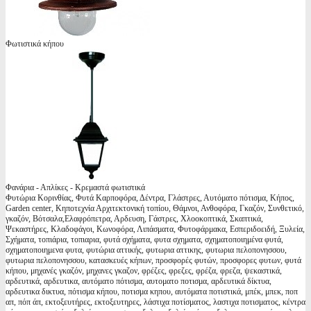
Φωτιστικά κήπου
Φανάρια - Απλίκες - Κρεμαστά φωτιστικά
Φυτώρια Κορινθίας, Φυτά Καρποφόρα, Δέντρα, Γλάστρες, Αυτόματο πότισμα, Κήπος,
Garden center, Κηποτεχνία Αρχιτεκτονική τοπίου, Θάμνοι, Ανθοφόρα, Γκαζόν, Συνθετικό,
γκαζόν, Βότσαλα,Ελαφρόπετρα, Αρδευση, Γάστρες, Χλοοκοπτικά, Σκαπτικά,
Ψεκαστήρες, Κλαδοφάγοι, Κωνοφόρα, Λιπάσματα, Φυτοφάρμακα, Εσπεριδοειδή, Ξυλεία,
Σχήματα, τοπιάρια, τοπιαρια, φυτά σχήματα, φυτα σχηματα, σχηματοποιημένα φυτά,
σχηματοποιημενα φυτα, φυτώρια αττικής, φυτωρια αττικης, φυτωρια πελοπονησσου,
φυτωρια πελοπονησσου, κατασκευές κήπων, προσφορές φυτών, προσφορες φυτων, φυτά
κήπου, μηχανές γκαζόν, μηχανες γκαζον, φρέζες, φρεζες, φρέζα, φρεζα, ψεκαστικά,
αρδευτικά, αρδευτικα, αυτόματο πότισμα, αυτοματο ποτισμα, αρδευτικά δίκτυα,
αρδευτικα δικτυα, πότισμα κήπου, ποτισμα κηπου, αυτόματα ποτιστικά, μπέκ, μπεκ, ποπ
απ, πόπ άπ, εκτοξευτήρες, εκτοξευτηρες, λάστιχα ποτίσματος, λαστιχα ποτισματος, κέντρα