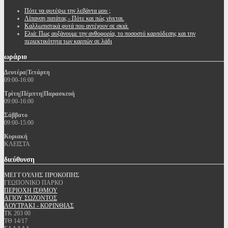
Πότε να φυτέψω την λεβάντα μου ;
Λίπανση πατάτας - Πότε και πώς γίνεται.
Καλλωπιστικά φυτά που αντέχουν σε σκιά.
Ελιά: Πως αυξάνουμε την ανθοφορία, το ποσοστό καρπόδεσης και την
περιεκτικότητα των καρπών σε λάδι
ωράριο
Δευτέρα|Τετάρτη
09:00-16:00
Τρίτη|Πέμπτη|Παρασκευή
09:00-16:00
Σάββατο
09:00-15:00
Κυριακή
ΚΛΕΙΣΤΑ
διεύθυνση
ΜΕΓΓΟΥΛΗΣ ΠΡΟΚΟΠΗΣ
ΓΕΩΠΟΝΙΚΟ ΠΑΡΚΟ
ΠΕΡΙΟΧΗ ΙΣΘΜΟΥ
ΑΓΙΟΥ ΣΩΖΟΝΤΟΣ
ΛΟΥΤΡΑΚΙ - ΚΟΡΙΝΘΙΑΣ
ΤΚ 203 00
ΤΘ 14/17