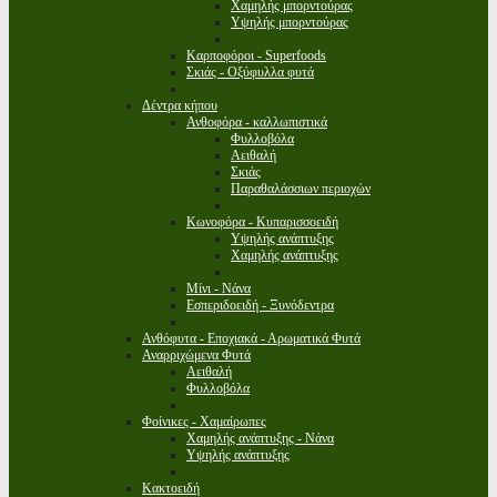
Χαμηλής μπορντούρας
Υψηλής μπορντούρας
Καρποφόροι - Superfoods
Σκιάς - Οξύφυλλα φυτά
Δέντρα κήπου
Ανθοφόρα - καλλωπιστικά
Φυλλοβόλα
Αειθαλή
Σκιάς
Παραθαλάσσιων περιοχών
Κωνοφόρα - Κυπαρισσοειδή
Υψηλής ανάπτυξης
Χαμηλής ανάπτυξης
Μίνι - Νάνα
Εσπεριδοειδή - Ξυνόδεντρα
Ανθόφυτα - Εποχιακά - Αρωματικά Φυτά
Αναρριχώμενα Φυτά
Αειθαλή
Φυλλοβόλα
Φοίνικες - Χαμαίρωπες
Χαμηλής ανάπτυξης - Νάνα
Υψηλής ανάπτυξης
Κακτοειδή