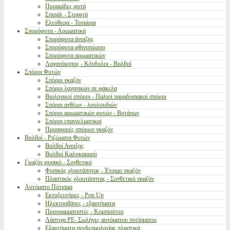
Πυραμίδες φυτά
Σπιράλ - Στριφτά
Ελεύθερα - Τοπιάρια
Σπορόφυτα - Αρωματικά
Σπορόφυτα άνοιξης
Σπορόφυτα φθινοπώρου
Σπορόφυτα αρωματικών
Λαχανόκηπος - Κόνδυλοι - Βολβοί
Σπόροι Φυτών
Σπόροι γκαζόν
Σπόροι λαχανικών σε φάκελα
Βιολογικοί σπόροι - Παλιοί παραδοσιακοί σπόροι
Σπόροι ανθέων - λουλουδιών
Σπόροι αρωματικών φυτών - Βοτάνων
Σπόροι επαγγελματικοί
Προσφορές σπόρων γκαζόν
Βολβοί - Ριζώματα Φυτών
Βολβοί Ανοιξης
Βολβοί Καλοκαιριού
Γκαζόν φυσικό - Συνθετικό
Φυσικός χλοοτάπητας - Έτοιμο γκαζόν
Πλαστικός χλοοτάπητας - Συνθετικό γκαζόν
Αυτόματο Πότισμα
Εκτοξευτήρες - Pop Up
Ηλεκτροβάνες - εξαρτήματα
Προγραμματιστές - Κομπιούτερ
Λάστιχα PE- Σωλήνες αυτόματου ποτίσματος
Εξαρτήματα συνδεσμολογίας πλαστικά