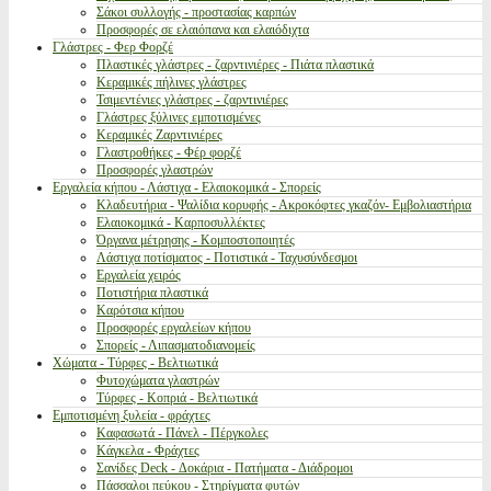
Σάκοι συλλογής - προστασίας καρπών
Προσφορές σε ελαιόπανα και ελαιόδιχτα
Γλάστρες - Φερ Φορζέ
Πλαστικές γλάστρες - ζαρντινιέρες - Πιάτα πλαστικά
Κεραμικές πήλινες γλάστρες
Τσιμεντένιες γλάστρες - ζαρντινιέρες
Γλάστρες ξύλινες εμποτισμένες
Κεραμικές Ζαρντινιέρες
Γλαστροθήκες - Φέρ φορζέ
Προσφορές γλαστρών
Εργαλεία κήπου - Λάστιχα - Ελαιοκομικά - Σπορείς
Κλαδευτήρια - Ψαλίδια κορυφής - Ακροκόφτες γκαζόν- Εμβολιαστήρια
Ελαιοκομικά - Καρποσυλλέκτες
Όργανα μέτρησης - Κομποστοποιητές
Λάστιχα ποτίσματος - Ποτιστικά - Ταχυσύνδεσμοι
Εργαλεία χειρός
Ποτιστήρια πλαστικά
Καρότσια κήπου
Προσφορές εργαλείων κήπου
Σπορείς - Λιπασματοδιανομείς
Χώματα - Τύρφες - Βελτιωτικά
Φυτοχώματα γλαστρών
Τύρφες - Κοπριά - Βελτιωτικά
Εμποτισμένη ξυλεία - φράχτες
Καφασωτά - Πάνελ - Πέργκολες
Κάγκελα - Φράχτες
Σανίδες Deck - Δοκάρια - Πατήματα - Διάδρομοι
Πάσσαλοι πεύκου - Στηρίγματα φυτών