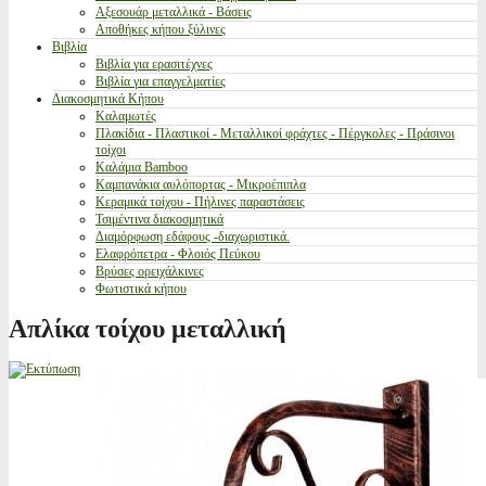
Αξεσουάρ μεταλλικά - Βάσεις
Αποθήκες κήπου ξύλινες
Βιβλία
Βιβλία για ερασιτέχνες
Βιβλία για επαγγελματίες
Διακοσμητικά Κήπου
Καλαμωτές
Πλακίδια - Πλαστικοί - Μεταλλικοί φράχτες - Πέργκολες - Πράσινοι
τοίχοι
Καλάμια Bamboo
Καμπανάκια αυλόπορτας - Μικροέπιπλα
Κεραμικά τοίχου - Πήλινες παραστάσεις
Τσιμέντινα διακοσμητικά
Διαμόρφωση εδάφους -διαχωριστικά.
Ελαφρόπετρα - Φλοιός Πεύκου
Βρύσες ορειχάλκινες
Φωτιστικά κήπου
Απλίκα τοίχου μεταλλική