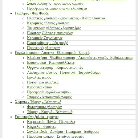
Σάκοι συλλογής - προστασίας καρπών
Προσφορές σε ελαιόπανα και ελαιόδιχτα
Γλάστρες - Φερ Φορζέ
Πλαστικές γλάστρες - ζαρντινιέρες - Πιάτα πλαστικά
Κεραμικές πήλινες γλάστρες
Τσιμεντένιες γλάστρες - ζαρντινιέρες
Γλάστρες ξύλινες εμποτισμένες
Κεραμικές Ζαρντινιέρες
Γλαστροθήκες - Φέρ φορζέ
Προσφορές γλαστρών
Εργαλεία κήπου - Λάστιχα - Ελαιοκομικά - Σπορείς
Κλαδευτήρια - Ψαλίδια κορυφής - Ακροκόφτες γκαζόν- Εμβολιαστήρια
Ελαιοκομικά - Καρποσυλλέκτες
Όργανα μέτρησης - Κομποστοποιητές
Λάστιχα ποτίσματος - Ποτιστικά - Ταχυσύνδεσμοι
Εργαλεία χειρός
Ποτιστήρια πλαστικά
Καρότσια κήπου
Προσφορές εργαλείων κήπου
Σπορείς - Λιπασματοδιανομείς
Χώματα - Τύρφες - Βελτιωτικά
Φυτοχώματα γλαστρών
Τύρφες - Κοπριά - Βελτιωτικά
Εμποτισμένη ξυλεία - φράχτες
Καφασωτά - Πάνελ - Πέργκολες
Κάγκελα - Φράχτες
Σανίδες Deck - Δοκάρια - Πατήματα - Διάδρομοι
Πάσσαλοι πεύκου - Στηρίγματα φυτών