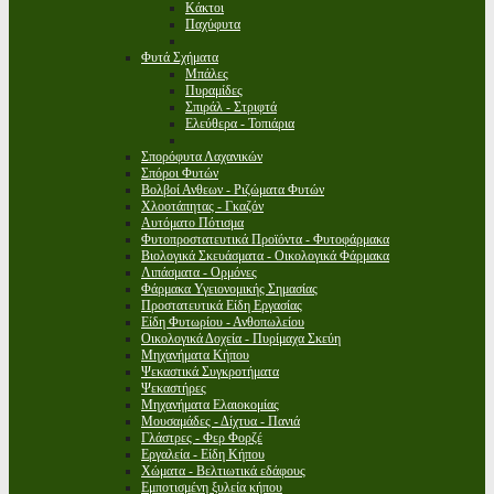
Κάκτοι
Παχύφυτα
Φυτά Σχήματα
Μπάλες
Πυραμίδες
Σπιράλ - Στριφτά
Ελεύθερα - Τοπιάρια
Σπορόφυτα Λαχανικών
Σπόροι Φυτών
Βολβοί Ανθεων - Ριζώματα Φυτών
Χλοοτάπητας - Γκαζόν
Αυτόματο Πότισμα
Φυτοπροστατευτικά Προϊόντα - Φυτοφάρμακα
Βιολογικά Σκευάσματα - Οικολογικά Φάρμακα
Λιπάσματα - Ορμόνες
Φάρμακα Υγειονομικής Σημασίας
Προστατευτικά Είδη Εργασίας
Είδη Φυτωρίου - Ανθοπωλείου
Οικολογικά Δοχεία - Πυρίμαχα Σκεύη
Μηχανήματα Κήπου
Ψεκαστικά Συγκροτήματα
Ψεκαστήρες
Μηχανήματα Ελαιοκομίας
Μουσαμάδες - Δίχτυα - Πανιά
Γλάστρες - Φερ Φορζέ
Εργαλεία - Είδη Κήπου
Χώματα - Βελτιωτικά εδάφους
Εμποτισμένη ξυλεία κήπου