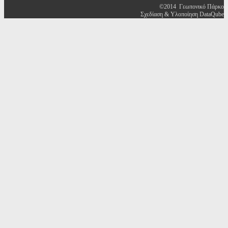
©2014 Γεωπονικό Πάρκο
Σχεδίαση & Υλοποίηση DataQube