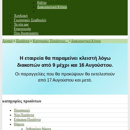
Βιβλία
Διακοσμητικά Κήπου
Χονδρική
Γεωπονικές Συμβουλές
Τα νέα μας
Επικοινωνία
Που βρισκόμαστε
Αρχική
»
Προϊόντα
»
Κατηγορίες Προϊόντων...
»
Διακοσμητικά Κήπου
Η εταιρεία θα παραμείνει κλειστή λόγω
διακοπών από 9 μέχρι και 16 Αυγούστου.
Οι παραγγελίες που θα προκύψουν θα εκτελεστούν
από 17 Αυγούστου και μετά.
κατηγορίες
προιόντων
Προσφορές
Νέα Προϊόντα
Επίκαιρα Προϊόντα
Θάμνοι
Ανθοφόροι θάμνοι