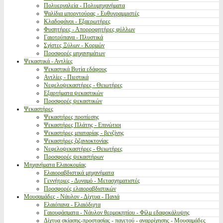
Πολυεργαλεία - Πολυμηχανήματα
Ψαλίδια μπορντούρας - Ευθυγραμμιστές
Κλαδοφάγοι - Εξαερωτήρες
Φυσητήρες - Απορροφητήρες φύλλων
Γαιοτρύπανα - Πλυστικά
Σχίστες Ξύλων - Κορμών
Προσφορές μηχανημάτων
Ψεκαστικά - Αντλίες
Ψεκαστικά Βυτία εδάφους
Αντλίες - Πιεστικά
Νεφελοψεκαστήρες - Θειωτήρες
Εξαρτήματα ψεκαστικών
Προσφορές ψεκαστικών
Ψεκαστήρες
Ψεκαστήρες προπίεσης
Ψεκαστήρες Πλάτης - Επινώτιοι
Ψεκαστήρες μπαταρίας - βενζίνης
Ψεκαστήρες ζιζανιοκτονίας
Νεφελοψεκαστήρες - Θειωτήρες
Προσφορές ψεκαστήρων
Μηχανήματα Ελαιοκομίας
Ελαιοραβδιστικά μηχανήματα
Γεννήτριες - Δυναμό - Μετασχηματιστές
Προσφορές ελαιοραβδιστικών
Μουσαμάδες - Νάυλον - Δίχτυα - Πανιά
Ελαιόπανα - Ελαιόδιχτα
Γαιουφάσματα - Νάυλον θερμοκηπίου - Φίλμ εδαφοκάλυψης
Δίχτυα σκίασης-προστασίας - παγετού - αναρρίχησης - Μουσαμάδες