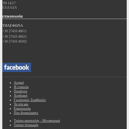
ΤΘ 14/17
ΕΛΛΑΔΑ
επικοινωνία
ΤΗΛΕΦΩΝΑ
+30 27410 48611
+30 27410 48621
+30 27410 49302
Αρχική
Η εταιρεία
Προϊόντα
Χονδρική
Γεωπονικές Συμβουλές
Τα νέα μας
Επικοινωνία
Που βρισκόμαστε
Τρόποι αποστολής - Μεταφορικά
Τρόποι πληρωμής