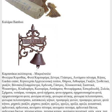
Καλάμια Bamboo
Καμπανάκια αυλόπορτας - Μικροέπιπλα
Φυτώρια Κορινθίας, Φυτά Καρποφόρα, Δέντρα, Γλάστρες, Αυτόματο πότισμα, Κήπος,
Garden center, Κηποτεχνία Αρχιτεκτονική τοπίου, Θάμνοι, Ανθοφόρα, Γκαζόν, Συνθετικό,
γκαζόν, Βότσαλα,Ελαφρόπετρα, Αρδευση, Γάστρες, Χλοοκοπτικά, Σκαπτικά,
Ψεκαστήρες, Κλαδοφάγοι, Κωνοφόρα, Λιπάσματα, Φυτοφάρμακα, Εσπεριδοειδή, Ξυλεία,
Σχήματα, τοπιάρια, τοπιαρια, φυτά σχήματα, φυτα σχηματα, σχηματοποιημένα φυτά,
σχηματοποιημενα φυτα, φυτώρια αττικής, φυτωρια αττικης, φυτωρια πελοπονησσου,
φυτωρια πελοπονησσου, κατασκευές κήπων, προσφορές φυτών, προσφορες φυτων, φυτά
κήπου, μηχανές γκαζόν, μηχανες γκαζον, φρέζες, φρεζες, φρέζα, φρεζα, ψεκαστικά,
αρδευτικά, αρδευτικα, αυτόματο πότισμα, αυτοματο ποτισμα, αρδευτικά δίκτυα,
αρδευτικα δικτυα, πότισμα κήπου, ποτισμα κηπου, αυτόματα ποτιστικά, μπέκ, μπεκ, ποπ