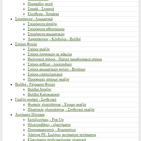
Πυραμίδες φυτά
Σπιράλ - Στριφτά
Ελεύθερα - Τοπιάρια
Σπορόφυτα - Αρωματικά
Σπορόφυτα άνοιξης
Σπορόφυτα φθινοπώρου
Σπορόφυτα αρωματικών
Λαχανόκηπος - Κόνδυλοι - Βολβοί
Σπόροι Φυτών
Σπόροι γκαζόν
Σπόροι λαχανικών σε φάκελα
Βιολογικοί σπόροι - Παλιοί παραδοσιακοί σπόροι
Σπόροι ανθέων - λουλουδιών
Σπόροι αρωματικών φυτών - Βοτάνων
Σπόροι επαγγελματικοί
Προσφορές σπόρων γκαζόν
Βολβοί - Ριζώματα Φυτών
Βολβοί Ανοιξης
Βολβοί Καλοκαιριού
Γκαζόν φυσικό - Συνθετικό
Φυσικός χλοοτάπητας - Έτοιμο γκαζόν
Πλαστικός χλοοτάπητας - Συνθετικό γκαζόν
Αυτόματο Πότισμα
Εκτοξευτήρες - Pop Up
Ηλεκτροβάνες - εξαρτήματα
Προγραμματιστές - Κομπιούτερ
Λάστιχα PE- Σωλήνες αυτόματου ποτίσματος
Εξαρτήματα συνδεσμολογίας πλαστικά