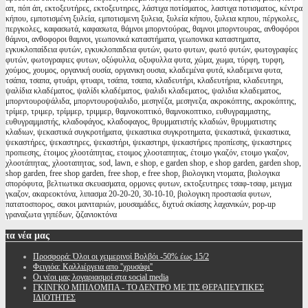
απ, πόπ άπ, εκτοξευτήρες, εκτοξευτηρες, λάστιχα ποτίσματος, λαστιχα ποτισματος, κέντρα
κήπου, εμποτισμένη ξυλεία, εμποτισμενη ξυλεια, ξυλεία κήπου, ξυλεια κηπου, πέργκολες,
περγκολες, καφασωτά, καφασωτα, θάμνοι μπορντούρας, θαμνοι μπορντουρας, ανθοφόροι
θάμνοι, ανθοφοροι θαμνοι, γεωπονικά καταστήματα, γεωπονικα καταστηματα,
εγκυκλοπαίδεια φυτών, εγκυκλοπαιδεια φυτών, φωτο φυτων, φωτό φυτών, φωτογραφίες
φυτών, φωτογραφιες φυτων, οξύφυλλα, οξυφυλλα φυτα, χώμα, χωμα, τύρφη, τυρφη,
χούμος, χουμος, οργανική ουσία, οργανικη ουσια, κλαδεμένα φυτά, κλαδεμενα φυτα,
τσάπα, τσαπα, φτυάρι, φτυαρι, τσάπα, τσαπα, κλαδευτήρι, κλαδευτήρια, κλαδευτηρι,
ψαλίδια κλαδέματος, ψαλίδι κλαδέματος, ψαλιδι κλαδεματος, ψαλιδια κλαδεματος,
μπορντουροψάλιδα, μπορντουροψαλιδο, μεσηνέζα, μεσηνεζα, ακροκόπτης, ακροκόπτης,
τρίμερ, τριμερ, τρίμμερ, τριμμερ, θαμνοκοπτικό, θαμνοκοπτικο, ευθυγραμμιστης,
ευθυγραμμιστής, κλαδοφάγος, κλαδοφαγος, θρυμματιστής κλαδιών, θρυμματιστης
κλαδιων, ψεκαστικά συγκροτήματα, ψεκαστικα συγκροτηματα, ψεκαστικά, ψεκαστικα,
ψεκαστήρες, ψεκαστηρες, ψεκαστήρι, ψεκαστηρι, ψεκαστήρες προπίεσης, ψεκαστηρες
προπιεσης, έτοιμος χλοοτάπητας, ετοιμος χλοοταπητας, έτοιμο γκαζόν, ετοιμο γκαζον,
χλοοτάπητας, χλοοταπητας, sod, lawn, e shop, e garden shop, e shop garden, garden shop,
shop garden, free shop garden, free shop, e free shop, βιολογικη ντοματα, βιολογικα
σπορόφυτα, βελτιωτικα σκευασματα, ορμονες φυτων, εκτοξευτηρες τσαφ-τσαφ, μειγμα
γκαζον, ακαρεοκτόνα, λιπασμα 20-20-20, 30-10-10, βιολογικη προστασία φυτων,
πατατοσπορος, σακοι μανιταριών, μουσαμάδες, διχτυά σκίασης λαχανικών, pop-up
γραναζωτα γηπέδων, ζιζανιοκτόνα
τα
νέα μας
Προσφορά: Όλοι οι χειμερινοί Βολβόι -50% έως 15/2
Φειγιόα: Καλλιέργεια απο ''χρυσάφι''
Oι νέοι μας λογαριασμοί στα social media
ΓΚΙΝΓΚΟ ΜΠΙΛΟΜΠΑ - ΤΟ ΔΕΝΤΡΟ ΜΕ ΤΙΣ ΘΕΡΑΠΕΥΤΙΚΕΣ
ΙΔΙΟΤΗΤΕΣ