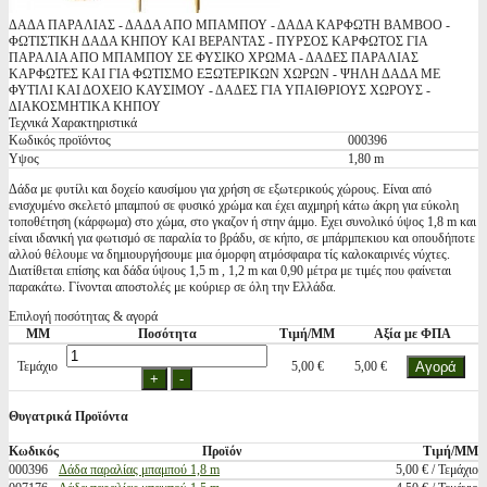
ΔΑΔΑ ΠΑΡΑΛΙΑΣ - ΔΑΔΑ ΑΠΟ ΜΠΑΜΠΟΥ - ΔΑΔΑ ΚΑΡΦΩΤΗ BAMBOO -
ΦΩΤΙΣΤΙΚΗ ΔΑΔΑ ΚΗΠΟΥ ΚΑΙ ΒΕΡΑΝΤΑΣ - ΠΥΡΣΟΣ ΚΑΡΦΩΤΟΣ ΓΙΑ
ΠΑΡΑΛΙΑ ΑΠΟ ΜΠΑΜΠΟΥ ΣΕ ΦΥΣΙΚΟ ΧΡΩΜΑ - ΔΑΔΕΣ ΠΑΡΑΛΙΑΣ
ΚΑΡΦΩΤΕΣ ΚΑΙ ΓΙΑ ΦΩΤΙΣΜΟ ΕΞΩΤΕΡΙΚΩΝ ΧΩΡΩΝ - ΨΗΛΗ ΔΑΔΑ ΜΕ
ΦΥΤΙΛΙ ΚΑΙ ΔΟΧΕΙΟ ΚΑΥΣΙΜΟΥ - ΔΑΔΕΣ ΓΙΑ ΥΠΑΙΘΡΙΟΥΣ ΧΩΡΟΥΣ -
ΔΙΑΚΟΣΜΗΤΙΚΑ ΚΗΠΟΥ
Τεχνικά Χαρακτηριστικά
Κωδικός προϊόντος
000396
Υψος
1,80 m
Δάδα με φυτίλι και δοχείο καυσίμου για χρήση σε εξωτερικούς χώρους. Είναι από
ενισχυμένο σκελετό μπαμπού σε φυσικό χρώμα και έχει αιχμηρή κάτω άκρη για εύκολη
τοποθέτηση (κάρφωμα) στο χώμα, στο γκαζον ή στην άμμο. Εχει συνολικό ύψος 1,8 m και
είναι ιδανική για φωτισμό σε παραλία το βράδυ, σε κήπο, σε μπάρμπεκιου και οπουδήποτε
αλλού θέλουμε να δημιουργήσουμε μια όμορφη ατμόσφαιρα τίς καλοκαιρινές νύχτες.
Διατίθεται επίσης και δάδα ύψους 1,5 m , 1,2 m και 0,90 μέτρα με τιμές που φαίνεται
παρακάτω. Γίνονται αποστολές με κούριερ σε όλη την Ελλάδα.
Επιλογή ποσότητας & αγορά
ΜΜ
Ποσότητα
Τιμή/ΜΜ
Αξία με ΦΠΑ
Τεμάχιο
5,00 €
5,00 €
Θυγατρικά Προϊόντα
Κωδικός
Προϊόν
Τιμή/ΜΜ
000396
Δάδα παραλίας μπαμπού 1,8 m
5,00 € / Τεμάχιο