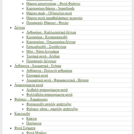
Θάμνοι μπορντούρας - Φυτά Φράχτες
Καρποφόροι θάμνοι - Superfoods
Θάμνοι σκιάς - Οξύφυλλα φυτά
Θάμνοι φυτά παραθαλάσσιων περιοχών
Προσφορές Θάμνων - Φυτών
Δέντρα
Ανθοφόρα - Καλλωπιστικά δέντρα
Κωνοφόρα - Κυπαρισσοειδή
Καρποφόρα - Οπωροφόρα δέντρα
Εσπεριδοειδή - Ξυνόδεντρα
Μίνι - Νάνα δεντράκια
Τροπικά φυτά - δένδρα
Προσφορές Δέντρων
Ανθόφυτα - Αρωματικά - Ετήσια
Ανθόφυτα - Πολυετή ανθοφόρα
Εποχιακά φυτά
Αρωματικά φυτά - Φαρμακευτικά - Βότανα
Αναρριχώμενα φυτά
Αειθαλή αναρριχώμενα φυτά
Φυλλοβόλα αναρριχώμενα φυτά
Φοίνικες - Χαμαίρωπες
Φοινικοειδή υψηλής ανάπτυξης
Φοίνικες νάνοι - χαμηλής ανάπτυξης
Κακτοειδή
Κάκτοι
Παχύφυτα
Φυτά Σχήματα
Φυτά Μπάλες