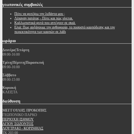
γεωπονικές
συμβουλές
Πότε να φυτέψω την λεβάντα μου ;
Λίπανση πατάτας - Πότε και πώς γίνεται.
Καλλωπιστικά φυτά που αντέχουν σε σκιά.
Ελιά: Πως αυξάνουμε την ανθοφορία, το ποσοστό καρπόδεσης και την
περιεκτικότητα των καρπών σε λάδι
ωράριο
Δευτέρα|Τετάρτη
09:00-16:00
Τρίτη|Πέμπτη|Παρασκευή
09:00-16:00
Σάββατο
09:00-15:00
Κυριακή
ΚΛΕΙΣΤΑ
διεύθυνση
ΜΕΓΓΟΥΛΗΣ ΠΡΟΚΟΠΗΣ
ΓΕΩΠΟΝΙΚΟ ΠΑΡΚΟ
ΠΕΡΙΟΧΗ ΙΣΘΜΟΥ
ΑΓΙΟΥ ΣΩΖΟΝΤΟΣ
ΛΟΥΤΡΑΚΙ - ΚΟΡΙΝΘΙΑΣ
ΤΚ 203 00