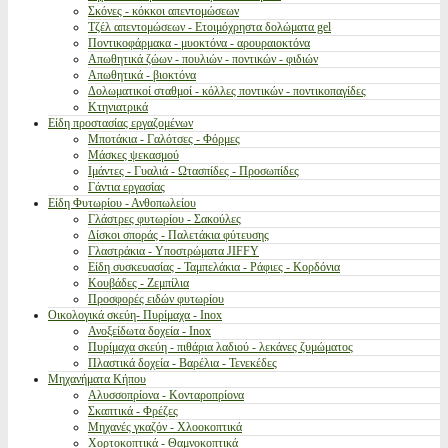
Σκόνες - κόκκοι απεντομώσεων
Τζέλ απεντομώσεων - Ετοιμόχρηστα δολώματα gel
Ποντικοφάρμακα - μυοκτόνα - αρουραιοκτόνα
Απωθητικά ζώων - πουλιών - ποντικών - φιδιών
Απωθητικά - βιοκτόνα
Δολωματικοί σταθμοί - κόλλες ποντικών - ποντικοπαγίδες
Κτηνιατρικά
Είδη προστασίας εργαζομένων
Μποτάκια - Γαλότσες - Φόρμες
Μάσκες ψεκασμού
Ιμάντες - Γυαλιά - Ωτασπίδες - Προσωπίδες
Γάντια εργασίας
Είδη Φυτωρίου - Ανθοπωλείου
Γλάστρες φυτωρίου - Σακούλες
Δίσκοι σποράς - Παλετάκια φύτευσης
Γλαστράκια - Υποστρώματα JIFFY
Είδη συσκευασίας - Ταμπελάκια - Ράφιες - Κορδόνια
Κουβάδες - Ζεμπίλια
Προσφορές ειδών φυτωρίου
Οικολογικά σκεύη- Πυρίμαχα - Inox
Ανοξείδωτα δοχεία - Inox
Πυρίμαχα σκεύη - πιθάρια λαδιού - λεκάνες ζυμώματος
Πλαστικά δοχεία - Βαρέλια - Τενεκέδες
Μηχανήματα Κήπου
Αλυσσοπρίονα - Κονταροπρίονα
Σκαπτικά - Φρέζες
Μηχανές γκαζόν - Χλοοκοπτικά
Χορτοκοπτικά - Θαμνοκοπτικά