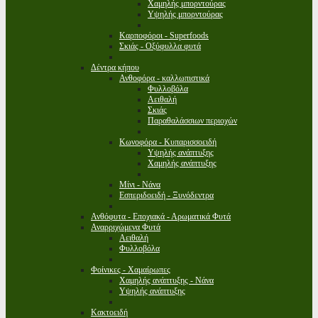
Χαμηλής μπορντούρας
Υψηλής μπορντούρας
Καρποφόροι - Superfoods
Σκιάς - Οξύφυλλα φυτά
Δέντρα κήπου
Ανθοφόρα - καλλωπιστικά
Φυλλοβόλα
Αειθαλή
Σκιάς
Παραθαλάσσιων περιοχών
Κωνοφόρα - Κυπαρισσοειδή
Υψηλής ανάπτυξης
Χαμηλής ανάπτυξης
Μίνι - Νάνα
Εσπεριδοειδή - Ξυνόδεντρα
Ανθόφυτα - Εποχιακά - Αρωματικά Φυτά
Αναρριχώμενα Φυτά
Αειθαλή
Φυλλοβόλα
Φοίνικες - Χαμαίρωπες
Χαμηλής ανάπτυξης - Νάνα
Υψηλής ανάπτυξης
Κακτοειδή