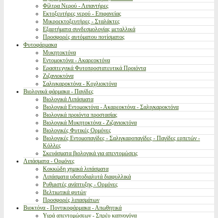
Φίλτρα Νερού - Λιπαντήρες
Εκτοξευτήρες νερού - Επιφανείας
Μικροεκτοξευτήρες - Σταλάκτες
Εξαρτήματα συνδεσμολογίας μεταλλικά
Προσφορές αυτόματου ποτίσματος
Φυτοφάρμακα
Μυκητοκτόνα
Εντομοκτόνα - Ακαρεοκτόνα
Ερασιτεχνικά Φυτοπροστατευτικά Προιόντα
Ζιζανιοκτόνα
Σαλιγκαροκτόνα - Κοχλιοκτόνα
Βιολογικά φάρμακα - Παγίδες
Βιολογικά Λιπάσματα
Βιολογικά Εντομοκτόνα - Ακαρεοκτόνα - Σαλιγκαροκτόνα
Βιολογικά προιόντα προστασίας
Βιολογικά Μυκητοκτόνα - Ζιζανιοκτόνα
Βιολογικές Φυτικές Ορμόνες
Βιολογικές Εντομοπαγίδες - Σαλιγκαροπαγίδες - Παγίδες ερπετών -
Κόλλες
Σκευάσματα βιολογικά για απεντομώσεις
Λιπάσματα - Ορμόνες
Κοκκώδη χημικά λιπάσματα
Λιπάσματα υδατοδιαλυτά διαφυλλικά
Ρυθμιστές ανάπτυξης - Ορμόνες
Βελτιωτικά φυτών
Προσφορές λιπασμάτων
Βιοκτόνα - Ποντικοφάρμακα - Απωθητικά
Υγρά απεντομώσεων - Σπρέυ καπνογόνα