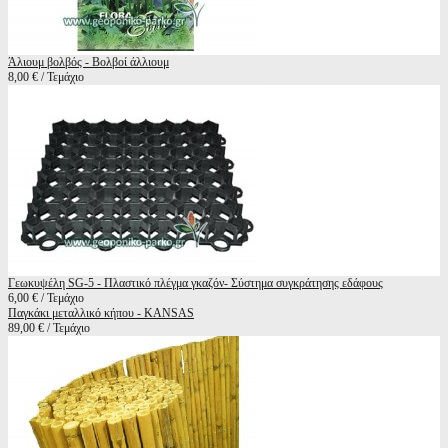
Άλιουμ βολβός - Βολβοί άλλιουμ
8,00 € / Τεμάχιο
Γεωκυψέλη SG-5 - Πλαστικό πλέγμα γκαζόν- Σύστημα συγκράτησης εδάφους
6,00 € / Τεμάχιο
Παγκάκι μεταλλικό κήπου - KANSAS
89,00 € / Τεμάχιο