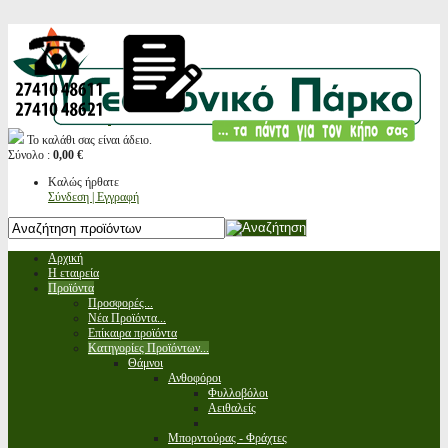
Το καλάθι σας είναι άδειο.
Σύνολο :
0,00 €
Καλώς ήρθατε
Σύνδεση | Εγγραφή
Αρχική
Η εταιρεία
Προϊόντα
Προσφορές...
Νέα Προϊόντα...
Επίκαιρα προϊόντα
Κατηγορίες Προϊόντων...
Θάμνοι
Ανθοφόροι
Φυλλοβόλοι
Αειθαλείς
Μπορντούρας - Φράχτες