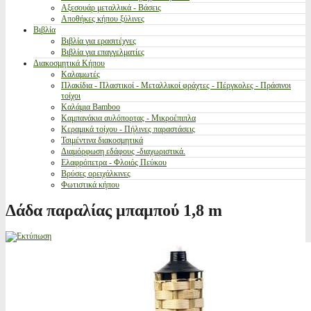
Αξεσουάρ μεταλλικά - Βάσεις
Αποθήκες κήπου ξύλινες
Βιβλία
Βιβλία για ερασιτέχνες
Βιβλία για επαγγελματίες
Διακοσμητικά Κήπου
Καλαμωτές
Πλακίδια - Πλαστικοί - Μεταλλικοί φράχτες - Πέργκολες - Πράσινοι
τοίχοι
Καλάμια Bamboo
Καμπανάκια αυλόπορτας - Μικροέπιπλα
Κεραμικά τοίχου - Πήλινες παραστάσεις
Τσιμέντινα διακοσμητικά
Διαμόρφωση εδάφους -διαχωριστικά.
Ελαφρόπετρα - Φλοιός Πεύκου
Βρύσες ορειχάλκινες
Φωτιστικά κήπου
Δάδα παραλίας μπαμπού 1,8 m