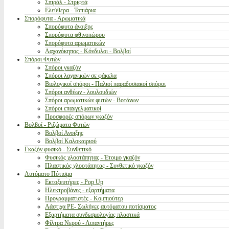
Σπιράλ - Στριφτά
Ελεύθερα - Τοπιάρια
Σπορόφυτα - Αρωματικά
Σπορόφυτα άνοιξης
Σπορόφυτα φθινοπώρου
Σπορόφυτα αρωματικών
Λαχανόκηπος - Κόνδυλοι - Βολβοί
Σπόροι Φυτών
Σπόροι γκαζόν
Σπόροι λαχανικών σε φάκελα
Βιολογικοί σπόροι - Παλιοί παραδοσιακοί σπόροι
Σπόροι ανθέων - λουλουδιών
Σπόροι αρωματικών φυτών - Βοτάνων
Σπόροι επαγγελματικοί
Προσφορές σπόρων γκαζόν
Βολβοί - Ριζώματα Φυτών
Βολβοί Ανοιξης
Βολβοί Καλοκαιριού
Γκαζόν φυσικό - Συνθετικό
Φυσικός χλοοτάπητας - Έτοιμο γκαζόν
Πλαστικός χλοοτάπητας - Συνθετικό γκαζόν
Αυτόματο Πότισμα
Εκτοξευτήρες - Pop Up
Ηλεκτροβάνες - εξαρτήματα
Προγραμματιστές - Κομπιούτερ
Λάστιχα PE- Σωλήνες αυτόματου ποτίσματος
Εξαρτήματα συνδεσμολογίας πλαστικά
Φίλτρα Νερού - Λιπαντήρες