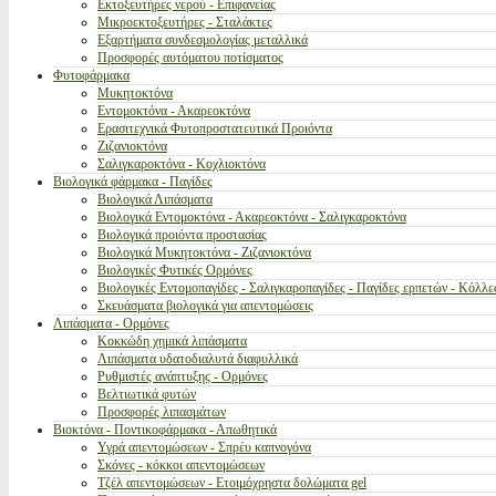
Εκτοξευτήρες νερού - Επιφανείας
Μικροεκτοξευτήρες - Σταλάκτες
Εξαρτήματα συνδεσμολογίας μεταλλικά
Προσφορές αυτόματου ποτίσματος
Φυτοφάρμακα
Μυκητοκτόνα
Εντομοκτόνα - Ακαρεοκτόνα
Ερασιτεχνικά Φυτοπροστατευτικά Προιόντα
Ζιζανιοκτόνα
Σαλιγκαροκτόνα - Κοχλιοκτόνα
Βιολογικά φάρμακα - Παγίδες
Βιολογικά Λιπάσματα
Βιολογικά Εντομοκτόνα - Ακαρεοκτόνα - Σαλιγκαροκτόνα
Βιολογικά προιόντα προστασίας
Βιολογικά Μυκητοκτόνα - Ζιζανιοκτόνα
Βιολογικές Φυτικές Ορμόνες
Βιολογικές Εντομοπαγίδες - Σαλιγκαροπαγίδες - Παγίδες ερπετών - Κόλλε
Σκευάσματα βιολογικά για απεντομώσεις
Λιπάσματα - Ορμόνες
Κοκκώδη χημικά λιπάσματα
Λιπάσματα υδατοδιαλυτά διαφυλλικά
Ρυθμιστές ανάπτυξης - Ορμόνες
Βελτιωτικά φυτών
Προσφορές λιπασμάτων
Βιοκτόνα - Ποντικοφάρμακα - Απωθητικά
Υγρά απεντομώσεων - Σπρέυ καπνογόνα
Σκόνες - κόκκοι απεντομώσεων
Τζέλ απεντομώσεων - Ετοιμόχρηστα δολώματα gel