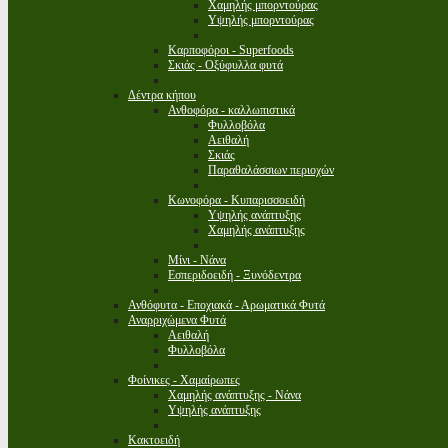
Χαμηλής μπορντούρας
Υψηλής μπορντούρας
Καρποφόροι - Superfoods
Σκιάς - Οξύφυλλα φυτά
Δέντρα κήπου
Ανθοφόρα - καλλωπιστικά
Φυλλοβόλα
Αειθαλή
Σκιάς
Παραθαλάσσιων περιοχών
Κωνοφόρα - Κυπαρισσοειδή
Υψηλής ανάπτυξης
Χαμηλής ανάπτυξης
Μίνι - Νάνα
Εσπεριδοειδή - Ξυνόδεντρα
Ανθόφυτα - Εποχιακά - Αρωματικά Φυτά
Αναρριχώμενα Φυτά
Αειθαλή
Φυλλοβόλα
Φοίνικες - Χαμαίρωπες
Χαμηλής ανάπτυξης - Νάνα
Υψηλής ανάπτυξης
Κακτοειδή