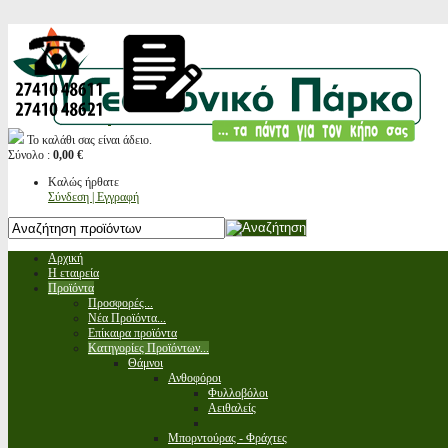
Το καλάθι σας είναι άδειο.
Σύνολο :
0,00 €
Καλώς ήρθατε
Σύνδεση | Εγγραφή
Αρχική
Η εταιρεία
Προϊόντα
Προσφορές...
Νέα Προϊόντα...
Επίκαιρα προϊόντα
Κατηγορίες Προϊόντων...
Θάμνοι
Ανθοφόροι
Φυλλοβόλοι
Αειθαλείς
Μπορντούρας - Φράχτες