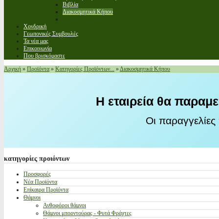
Βιβλία
Διακοσμητικά Κήπου
Χονδρική
Γεωπονικές Συμβουλές
Τα νέα μας
Επικοινωνία
Που βρισκόμαστε
Αρχική
»
Προϊόντα
»
Κατηγορίες Προϊόντων...
»
Διακοσμητικά Κήπου
Η εταιρεία θα παραμε
Οι παραγγελίες
κατηγορίες
προιόντων
Προσφορές
Νέα Προϊόντα
Επίκαιρα Προϊόντα
Θάμνοι
Ανθοφόροι θάμνοι
Θάμνοι μπορντούρας - Φυτά Φράχτες