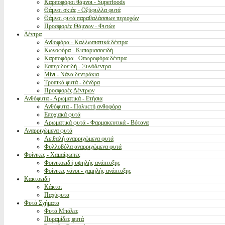
Καρποφόροι θάμνοι - Superfoods
Θάμνοι σκιάς - Οξύφυλλα φυτά
Θάμνοι φυτά παραθαλάσσιων περιοχών
Προσφορές Θάμνων - Φυτών
Δέντρα
Ανθοφόρα - Καλλωπιστικά δέντρα
Κωνοφόρα - Κυπαρισσοειδή
Καρποφόρα - Οπωροφόρα δέντρα
Εσπεριδοειδή - Ξυνόδεντρα
Μίνι - Νάνα δεντράκια
Τροπικά φυτά - δένδρα
Προσφορές Δέντρων
Ανθόφυτα - Αρωματικά - Ετήσια
Ανθόφυτα - Πολυετή ανθοφόρα
Εποχιακά φυτά
Αρωματικά φυτά - Φαρμακευτικά - Βότανα
Αναρριχώμενα φυτά
Αειθαλή αναρριχώμενα φυτά
Φυλλοβόλα αναρριχώμενα φυτά
Φοίνικες - Χαμαίρωπες
Φοινικοειδή υψηλής ανάπτυξης
Φοίνικες νάνοι - χαμηλής ανάπτυξης
Κακτοειδή
Κάκτοι
Παχύφυτα
Φυτά Σχήματα
Φυτά Μπάλες
Πυραμίδες φυτά