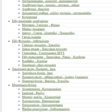
Ποντικοφάρμακα - μυοκτόνα - αρουραιοκτόνα
Απωθητικά ζώων - πουλιών - ποντικών - φιδιών
Απωθητικά - βιοκτόνα
Δολωματικοί σταθμοί - κόλλες ποντικών - ποντικοπαγίδες
Κτηνιατρικά
Είδη προστασίας εργαζομένων
Μποτάκια - Γαλότσες - Φόρμες
Μάσκες ψεκασμού
Ιμάντες - Γυαλιά - Ωτασπίδες - Προσωπίδες
Γάντια εργασίας
Είδη Φυτωρίου - Ανθοπωλείου
Γλάστρες φυτωρίου - Σακούλες
Δίσκοι σποράς - Παλετάκια φύτευσης
Γλαστράκια - Υποστρώματα JIFFY
Είδη συσκευασίας - Ταμπελάκια - Ράφιες - Κορδόνια
Κουβάδες - Ζεμπίλια
Προσφορές ειδών φυτωρίου
Οικολογικά σκεύη- Πυρίμαχα - Inox
Ανοξείδωτα δοχεία - Inox
Πυρίμαχα σκεύη - πιθάρια λαδιού - λεκάνες ζυμώματος
Πλαστικά δοχεία - Βαρέλια - Τενεκέδες
Μηχανήματα Κήπου
Αλυσσοπρίονα - Κονταροπρίονα
Σκαπτικά - Φρέζες
Μηχανές γκαζόν - Χλοοκοπτικά
Χορτοκοπτικά - Θαμνοκοπτικά
Πολυεργαλεία - Πολυμηχανήματα
Ψαλίδια μπορντούρας - Ευθυγραμμιστές