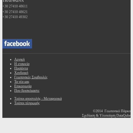
ΤΗΛΕΦΩΝΑ
+30 27410 48611
+30 27410 48621
+30 27410 49302
Αρχική
Η εταιρεία
Προϊόντα
Χονδρική
Γεωπονικές Συμβουλές
Τα νέα μας
Επικοινωνία
Που βρισκόμαστε
Τρόποι αποστολής - Μεταφορικά
Τρόποι πληρωμής
©2014 Γεωπονικό Πάρκο
Σχεδίαση & Υλοποίηση DataQube