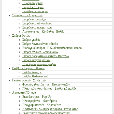
Πυραμίδες φυτά
Σπιράλ - Στριφτά
Ελεύθερα - Τοπιάρια
Σπορόφυτα - Αρωματικά
Σπορόφυτα άνοιξης
Σπορόφυτα φθινοπώρου
Σπορόφυτα αρωματικών
Λαχανόκηπος - Κόνδυλοι - Βολβοί
Σπόροι Φυτών
Σπόροι γκαζόν
Σπόροι λαχανικών σε φάκελα
Βιολογικοί σπόροι - Παλιοί παραδοσιακοί σπόροι
Σπόροι ανθέων - λουλουδιών
Σπόροι αρωματικών φυτών - Βοτάνων
Σπόροι επαγγελματικοί
Προσφορές σπόρων γκαζόν
Βολβοί - Ριζώματα Φυτών
Βολβοί Ανοιξης
Βολβοί Καλοκαιριού
Γκαζόν φυσικό - Συνθετικό
Φυσικός χλοοτάπητας - Έτοιμο γκαζόν
Πλαστικός χλοοτάπητας - Συνθετικό γκαζόν
Αυτόματο Πότισμα
Εκτοξευτήρες - Pop Up
Ηλεκτροβάνες - εξαρτήματα
Προγραμματιστές - Κομπιούτερ
Λάστιχα PE- Σωλήνες αυτόματου ποτίσματος
Εξαρτήματα συνδεσμολογίας πλαστικά