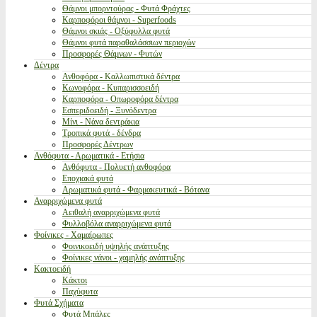
Θάμνοι μπορντούρας - Φυτά Φράχτες
Καρποφόροι θάμνοι - Superfoods
Θάμνοι σκιάς - Οξύφυλλα φυτά
Θάμνοι φυτά παραθαλάσσιων περιοχών
Προσφορές Θάμνων - Φυτών
Δέντρα
Ανθοφόρα - Καλλωπιστικά δέντρα
Κωνοφόρα - Κυπαρισσοειδή
Καρποφόρα - Οπωροφόρα δέντρα
Εσπεριδοειδή - Ξυνόδεντρα
Μίνι - Νάνα δεντράκια
Τροπικά φυτά - δένδρα
Προσφορές Δέντρων
Ανθόφυτα - Αρωματικά - Ετήσια
Ανθόφυτα - Πολυετή ανθοφόρα
Εποχιακά φυτά
Αρωματικά φυτά - Φαρμακευτικά - Βότανα
Αναρριχώμενα φυτά
Αειθαλή αναρριχώμενα φυτά
Φυλλοβόλα αναρριχώμενα φυτά
Φοίνικες - Χαμαίρωπες
Φοινικοειδή υψηλής ανάπτυξης
Φοίνικες νάνοι - χαμηλής ανάπτυξης
Κακτοειδή
Κάκτοι
Παχύφυτα
Φυτά Σχήματα
Φυτά Μπάλες