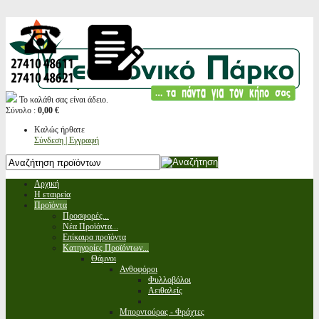
Το καλάθι σας είναι άδειο.
Σύνολο :
0,00 €
Καλώς ήρθατε
Σύνδεση | Εγγραφή
Αρχική
Η εταιρεία
Προϊόντα
Προσφορές...
Νέα Προϊόντα...
Επίκαιρα προϊόντα
Κατηγορίες Προϊόντων...
Θάμνοι
Ανθοφόροι
Φυλλοβόλοι
Αειθαλείς
Μπορντούρας - Φράχτες