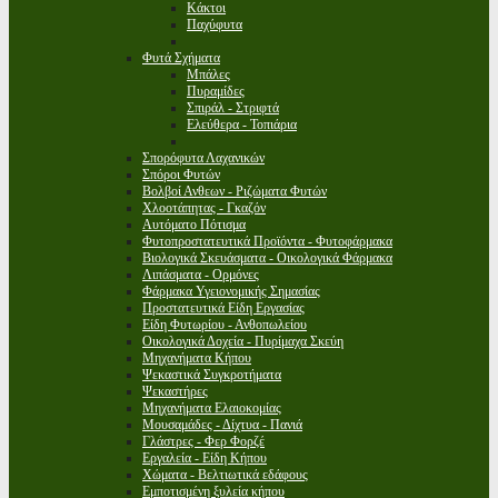
Κάκτοι
Παχύφυτα
Φυτά Σχήματα
Μπάλες
Πυραμίδες
Σπιράλ - Στριφτά
Ελεύθερα - Τοπιάρια
Σπορόφυτα Λαχανικών
Σπόροι Φυτών
Βολβοί Ανθεων - Ριζώματα Φυτών
Χλοοτάπητας - Γκαζόν
Αυτόματο Πότισμα
Φυτοπροστατευτικά Προϊόντα - Φυτοφάρμακα
Βιολογικά Σκευάσματα - Οικολογικά Φάρμακα
Λιπάσματα - Ορμόνες
Φάρμακα Υγειονομικής Σημασίας
Προστατευτικά Είδη Εργασίας
Είδη Φυτωρίου - Ανθοπωλείου
Οικολογικά Δοχεία - Πυρίμαχα Σκεύη
Μηχανήματα Κήπου
Ψεκαστικά Συγκροτήματα
Ψεκαστήρες
Μηχανήματα Ελαιοκομίας
Μουσαμάδες - Δίχτυα - Πανιά
Γλάστρες - Φερ Φορζέ
Εργαλεία - Είδη Κήπου
Χώματα - Βελτιωτικά εδάφους
Εμποτισμένη ξυλεία κήπου