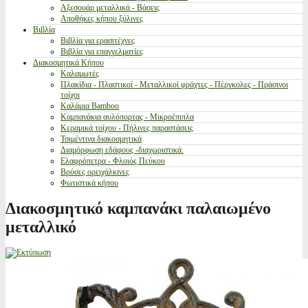
Αξεσουάρ μεταλλικά - Βάσεις
Αποθήκες κήπου ξύλινες
Βιβλία
Βιβλία για ερασιτέχνες
Βιβλία για επαγγελματίες
Διακοσμητικά Κήπου
Καλαμωτές
Πλακίδια - Πλαστικοί - Μεταλλικοί φράχτες - Πέργκολες - Πράσινοι
τοίχοι
Καλάμια Bamboo
Καμπανάκια αυλόπορτας - Μικροέπιπλα
Κεραμικά τοίχου - Πήλινες παραστάσεις
Τσιμέντινα διακοσμητικά
Διαμόρφωση εδάφους -διαχωριστικά.
Ελαφρόπετρα - Φλοιός Πεύκου
Βρύσες ορειχάλκινες
Φωτιστικά κήπου
Διακοσμητικό καμπανάκι παλαιωμένο
μεταλλικό