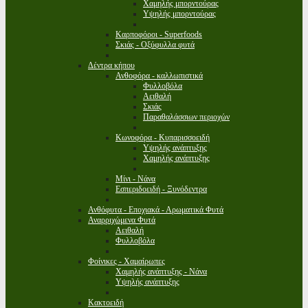
Χαμηλής μπορντούρας
Υψηλής μπορντούρας
Καρποφόροι - Superfoods
Σκιάς - Οξύφυλλα φυτά
Δέντρα κήπου
Ανθοφόρα - καλλωπιστικά
Φυλλοβόλα
Αειθαλή
Σκιάς
Παραθαλάσσιων περιοχών
Κωνοφόρα - Κυπαρισσοειδή
Υψηλής ανάπτυξης
Χαμηλής ανάπτυξης
Μίνι - Νάνα
Εσπεριδοειδή - Ξυνόδεντρα
Ανθόφυτα - Εποχιακά - Αρωματικά Φυτά
Αναρριχώμενα Φυτά
Αειθαλή
Φυλλοβόλα
Φοίνικες - Χαμαίρωπες
Χαμηλής ανάπτυξης - Νάνα
Υψηλής ανάπτυξης
Κακτοειδή