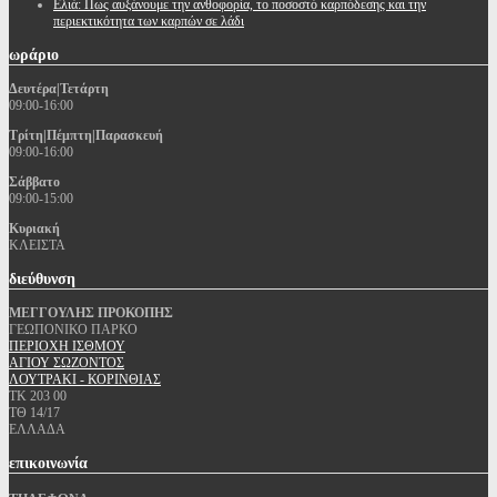
Ελιά: Πως αυξάνουμε την ανθοφορία, το ποσοστό καρπόδεσης και την
περιεκτικότητα των καρπών σε λάδι
ωράριο
Δευτέρα|Τετάρτη
09:00-16:00
Τρίτη|Πέμπτη|Παρασκευή
09:00-16:00
Σάββατο
09:00-15:00
Κυριακή
ΚΛΕΙΣΤΑ
διεύθυνση
ΜΕΓΓΟΥΛΗΣ ΠΡΟΚΟΠΗΣ
ΓΕΩΠΟΝΙΚΟ ΠΑΡΚΟ
ΠΕΡΙΟΧΗ ΙΣΘΜΟΥ
ΑΓΙΟΥ ΣΩΖΟΝΤΟΣ
ΛΟΥΤΡΑΚΙ - ΚΟΡΙΝΘΙΑΣ
ΤΚ 203 00
ΤΘ 14/17
ΕΛΛΑΔΑ
επικοινωνία