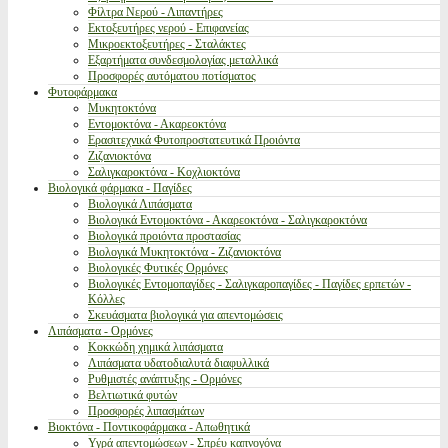
Φίλτρα Νερού - Λιπαντήρες
Εκτοξευτήρες νερού - Επιφανείας
Μικροεκτοξευτήρες - Σταλάκτες
Εξαρτήματα συνδεσμολογίας μεταλλικά
Προσφορές αυτόματου ποτίσματος
Φυτοφάρμακα
Μυκητοκτόνα
Εντομοκτόνα - Ακαρεοκτόνα
Ερασιτεχνικά Φυτοπροστατευτικά Προιόντα
Ζιζανιοκτόνα
Σαλιγκαροκτόνα - Κοχλιοκτόνα
Βιολογικά φάρμακα - Παγίδες
Βιολογικά Λιπάσματα
Βιολογικά Εντομοκτόνα - Ακαρεοκτόνα - Σαλιγκαροκτόνα
Βιολογικά προιόντα προστασίας
Βιολογικά Μυκητοκτόνα - Ζιζανιοκτόνα
Βιολογικές Φυτικές Ορμόνες
Βιολογικές Εντομοπαγίδες - Σαλιγκαροπαγίδες - Παγίδες ερπετών -
Κόλλες
Σκευάσματα βιολογικά για απεντομώσεις
Λιπάσματα - Ορμόνες
Κοκκώδη χημικά λιπάσματα
Λιπάσματα υδατοδιαλυτά διαφυλλικά
Ρυθμιστές ανάπτυξης - Ορμόνες
Βελτιωτικά φυτών
Προσφορές λιπασμάτων
Βιοκτόνα - Ποντικοφάρμακα - Απωθητικά
Υγρά απεντομώσεων - Σπρέυ καπνογόνα