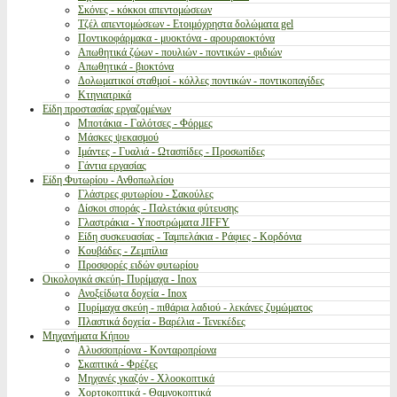
Σκόνες - κόκκοι απεντομώσεων
Τζέλ απεντομώσεων - Ετοιμόχρηστα δολώματα gel
Ποντικοφάρμακα - μυοκτόνα - αρουραιοκτόνα
Απωθητικά ζώων - πουλιών - ποντικών - φιδιών
Απωθητικά - βιοκτόνα
Δολωματικοί σταθμοί - κόλλες ποντικών - ποντικοπαγίδες
Κτηνιατρικά
Είδη προστασίας εργαζομένων
Μποτάκια - Γαλότσες - Φόρμες
Μάσκες ψεκασμού
Ιμάντες - Γυαλιά - Ωτασπίδες - Προσωπίδες
Γάντια εργασίας
Είδη Φυτωρίου - Ανθοπωλείου
Γλάστρες φυτωρίου - Σακούλες
Δίσκοι σποράς - Παλετάκια φύτευσης
Γλαστράκια - Υποστρώματα JIFFY
Είδη συσκευασίας - Ταμπελάκια - Ράφιες - Κορδόνια
Κουβάδες - Ζεμπίλια
Προσφορές ειδών φυτωρίου
Οικολογικά σκεύη- Πυρίμαχα - Inox
Ανοξείδωτα δοχεία - Inox
Πυρίμαχα σκεύη - πιθάρια λαδιού - λεκάνες ζυμώματος
Πλαστικά δοχεία - Βαρέλια - Τενεκέδες
Μηχανήματα Κήπου
Αλυσσοπρίονα - Κονταροπρίονα
Σκαπτικά - Φρέζες
Μηχανές γκαζόν - Χλοοκοπτικά
Χορτοκοπτικά - Θαμνοκοπτικά