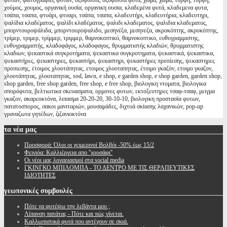
φυτών, φωτογραφιες φυτων, οξύφυλλα, οξυφυλλα φυτα, χώμα, χωμα, τύρφη, τυρφη,
χούμος, χουμος, οργανική ουσία, οργανικη ουσια, κλαδεμένα φυτά, κλαδεμενα φυτα,
τσάπα, τσαπα, φτυάρι, φτυαρι, τσάπα, τσαπα, κλαδευτήρι, κλαδευτήρια, κλαδευτηρι,
ψαλίδια κλαδέματος, ψαλίδι κλαδέματος, ψαλιδι κλαδεματος, ψαλιδια κλαδεματος,
μπορντουροψάλιδα, μπορντουροψαλιδο, μεσηνέζα, μεσηνεζα, ακροκόπτης, ακροκόπτης,
τρίμερ, τριμερ, τρίμμερ, τριμμερ, θαμνοκοπτικό, θαμνοκοπτικο, ευθυγραμμιστης,
ευθυγραμμιστής, κλαδοφάγος, κλαδοφαγος, θρυμματιστής κλαδιών, θρυμματιστης
κλαδιων, ψεκαστικά συγκροτήματα, ψεκαστικα συγκροτηματα, ψεκαστικά, ψεκαστικα,
ψεκαστήρες, ψεκαστηρες, ψεκαστήρι, ψεκαστηρι, ψεκαστήρες προπίεσης, ψεκαστηρες
προπιεσης, έτοιμος χλοοτάπητας, ετοιμος χλοοταπητας, έτοιμο γκαζόν, ετοιμο γκαζον,
χλοοτάπητας, χλοοταπητας, sod, lawn, e shop, e garden shop, e shop garden, garden shop,
shop garden, free shop garden, free shop, e free shop, βιολογικη ντοματα, βιολογικα
σπορόφυτα, βελτιωτικα σκευασματα, ορμονες φυτων, εκτοξευτηρες τσαφ-τσαφ, μειγμα
γκαζον, ακαρεοκτόνα, λιπασμα 20-20-20, 30-10-10, βιολογικη προστασία φυτων,
πατατοσπορος, σακοι μανιταριών, μουσαμάδες, διχτυά σκίασης λαχανικών, pop-up
γραναζωτα γηπέδων, ζιζανιοκτόνα
τα
νέα μας
Προσφορά: Όλοι οι χειμερινοί Βολβόι -50% έως 15/2
Φειγιόα: Καλλιέργεια απο ''χρυσάφι''
Oι νέοι μας λογαριασμοί στα social media
ΓΚΙΝΓΚΟ ΜΠΙΛΟΜΠΑ - ΤΟ ΔΕΝΤΡΟ ΜΕ ΤΙΣ ΘΕΡΑΠΕΥΤΙΚΕΣ
ΙΔΙΟΤΗΤΕΣ
γεωπονικές
συμβουλές
Πότε να φυτέψω την λεβάντα μου ;
Λίπανση πατάτας - Πότε και πώς γίνεται.
Καλλωπιστικά φυτά που αντέχουν σε σκιά.