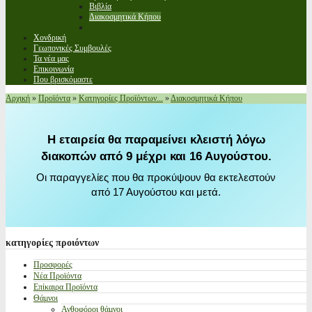
Βιβλία
Διακοσμητικά Κήπου
Χονδρική
Γεωπονικές Συμβουλές
Τα νέα μας
Επικοινωνία
Που βρισκόμαστε
Αρχική
»
Προϊόντα
»
Κατηγορίες Προϊόντων...
»
Διακοσμητικά Κήπου
Η εταιρεία θα παραμείνει κλειστή λόγω
διακοπών από 9 μέχρι και 16 Αυγούστου.
Οι παραγγελίες που θα προκύψουν θα εκτελεστούν
από 17 Αυγούστου και μετά.
κατηγορίες
προιόντων
Προσφορές
Νέα Προϊόντα
Επίκαιρα Προϊόντα
Θάμνοι
Ανθοφόροι θάμνοι