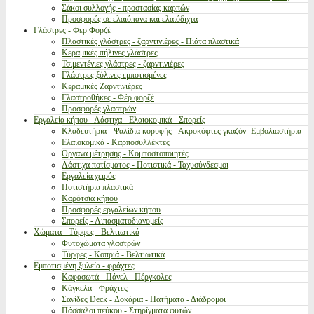
Σάκοι συλλογής - προστασίας καρπών
Προσφορές σε ελαιόπανα και ελαιόδιχτα
Γλάστρες - Φερ Φορζέ
Πλαστικές γλάστρες - ζαρντινιέρες - Πιάτα πλαστικά
Κεραμικές πήλινες γλάστρες
Τσιμεντένιες γλάστρες - ζαρντινιέρες
Γλάστρες ξύλινες εμποτισμένες
Κεραμικές Ζαρντινιέρες
Γλαστροθήκες - Φέρ φορζέ
Προσφορές γλαστρών
Εργαλεία κήπου - Λάστιχα - Ελαιοκομικά - Σπορείς
Κλαδευτήρια - Ψαλίδια κορυφής - Ακροκόφτες γκαζόν- Εμβολιαστήρια
Ελαιοκομικά - Καρποσυλλέκτες
Όργανα μέτρησης - Κομποστοποιητές
Λάστιχα ποτίσματος - Ποτιστικά - Ταχυσύνδεσμοι
Εργαλεία χειρός
Ποτιστήρια πλαστικά
Καρότσια κήπου
Προσφορές εργαλείων κήπου
Σπορείς - Λιπασματοδιανομείς
Χώματα - Τύρφες - Βελτιωτικά
Φυτοχώματα γλαστρών
Τύρφες - Κοπριά - Βελτιωτικά
Εμποτισμένη ξυλεία - φράχτες
Καφασωτά - Πάνελ - Πέργκολες
Κάγκελα - Φράχτες
Σανίδες Deck - Δοκάρια - Πατήματα - Διάδρομοι
Πάσσαλοι πεύκου - Στηρίγματα φυτών