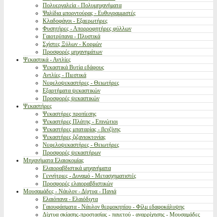
Πολυεργαλεία - Πολυμηχανήματα
Ψαλίδια μπορντούρας - Ευθυγραμμιστές
Κλαδοφάγοι - Εξαερωτήρες
Φυσητήρες - Απορροφητήρες φύλλων
Γαιοτρύπανα - Πλυστικά
Σχίστες Ξύλων - Κορμών
Προσφορές μηχανημάτων
Ψεκαστικά - Αντλίες
Ψεκαστικά Βυτία εδάφους
Αντλίες - Πιεστικά
Νεφελοψεκαστήρες - Θειωτήρες
Εξαρτήματα ψεκαστικών
Προσφορές ψεκαστικών
Ψεκαστήρες
Ψεκαστήρες προπίεσης
Ψεκαστήρες Πλάτης - Επινώτιοι
Ψεκαστήρες μπαταρίας - βενζίνης
Ψεκαστήρες ζιζανιοκτονίας
Νεφελοψεκαστήρες - Θειωτήρες
Προσφορές ψεκαστήρων
Μηχανήματα Ελαιοκομίας
Ελαιοραβδιστικά μηχανήματα
Γεννήτριες - Δυναμό - Μετασχηματιστές
Προσφορές ελαιοραβδιστικών
Μουσαμάδες - Νάυλον - Δίχτυα - Πανιά
Ελαιόπανα - Ελαιόδιχτα
Γαιουφάσματα - Νάυλον θερμοκηπίου - Φίλμ εδαφοκάλυψης
Δίχτυα σκίασης-προστασίας - παγετού - αναρρίχησης - Μουσαμάδες