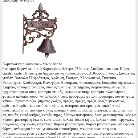
Διακοσμητικά Κήπου
Καμπανάκια αυλόπορτας - Μικροέπιπλα
Φυτώρια Κορινθίας, Φυτά Καρποφόρα, Δέντρα, Γλάστρες, Αυτόματο πότισμα, Κήπος,
Garden center, Κηποτεχνία Αρχιτεκτονική τοπίου, Θάμνοι, Ανθοφόρα, Γκαζόν, Συνθετικό,
γκαζόν, Βότσαλα,Ελαφρόπετρα, Αρδευση, Γάστρες, Χλοοκοπτικά, Σκαπτικά,
Ψεκαστήρες, Κλαδοφάγοι, Κωνοφόρα, Λιπάσματα, Φυτοφάρμακα, Εσπεριδοειδή, Ξυλεία,
Σχήματα, τοπιάρια, τοπιαρια, φυτά σχήματα, φυτα σχηματα, σχηματοποιημένα φυτά,
σχηματοποιημενα φυτα, φυτώρια αττικής, φυτωρια αττικης, φυτωρια πελοπονησσου,
φυτωρια πελοπονησσου, κατασκευές κήπων, προσφορές φυτών, προσφορες φυτων, φυτά
κήπου, μηχανές γκαζόν, μηχανες γκαζον, φρέζες, φρεζες, φρέζα, φρεζα, ψεκαστικά,
αρδευτικά, αρδευτικα, αυτόματο πότισμα, αυτοματο ποτισμα, αρδευτικά δίκτυα,
αρδευτικα δικτυα, πότισμα κήπου, ποτισμα κηπου, αυτόματα ποτιστικά, μπέκ, μπεκ, ποπ
απ, πόπ άπ, εκτοξευτήρες, εκτοξευτηρες, λάστιχα ποτίσματος, λαστιχα ποτισματος, κέντρα
κήπου, εμποτισμένη ξυλεία, εμποτισμενη ξυλεια, ξυλεία κήπου, ξυλεια κηπου, πέργκολες,
περγκολες, καφασωτά, καφασωτα, θάμνοι μπορντούρας, θαμνοι μπορντουρας, ανθοφόροι
θάμνοι, ανθοφοροι θαμνοι, γεωπονικά καταστήματα, γεωπονικα καταστηματα,
εγκυκλοπαίδεια φυτών, εγκυκλοπαιδεια φυτών, φωτο φυτων, φωτό φυτών, φωτογραφίες