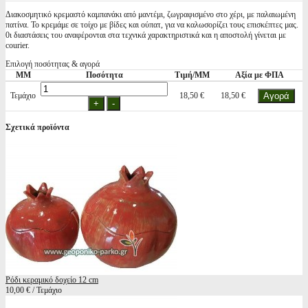
Διακοσμητικό κρεμαστό καμπανάκι από μαντέμι, ζωγραφισμένο στο χέρι, με παλαιωμένη
πατίνα. Το κρεμάμε σε τοίχο με βίδες και ούπατ, για να καλωσορίζει τους επισκέπτες μας.
0ι διαστάσεις του αναφέρονται στα τεχνικά χαρακτηριστικά και η αποστολή γίνεται με
courier.
Επιλογή ποσότητας & αγορά
ΜΜ
Ποσότητα
Τιμή/ΜΜ
Αξία με ΦΠΑ
Τεμάχιο
18,50 €
18,50 €
Σχετικά προϊόντα
Ρόδι κεραμικό δοχείο 12 cm
10,00 € / Τεμάχιο