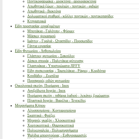
Ποντικοφάρμακα - μυοκτόνα - αρουραιοκτόνα
Απωθητικά ζώων - πουλιών - ποντικών - φιδιών
Απωθητικά - βιοκτόνα
Δολωματικοί σταθμοί - κόλλες ποντικών - ποντικοπαγίδες
Κτηνιατρικά
Είδη προστασίας εργαζομένων
Μποτάκια - Γαλότσες - Φόρμες
Μάσκες ψεκασμού
Ιμάντες - Γυαλιά - Ωτασπίδες - Προσωπίδες
Γάντια εργασίας
Είδη Φυτωρίου - Ανθοπωλείου
Γλάστρες φυτωρίου - Σακούλες
Δίσκοι σποράς - Παλετάκια φύτευσης
Γλαστράκια - Υποστρώματα JIFFY
Είδη συσκευασίας - Ταμπελάκια - Ράφιες - Κορδόνια
Κουβάδες - Ζεμπίλια
Προσφορές ειδών φυτωρίου
Οικολογικά σκεύη- Πυρίμαχα - Inox
Ανοξείδωτα δοχεία - Inox
Πυρίμαχα σκεύη - πιθάρια λαδιού - λεκάνες ζυμώματος
Πλαστικά δοχεία - Βαρέλια - Τενεκέδες
Μηχανήματα Κήπου
Αλυσσοπρίονα - Κονταροπρίονα
Σκαπτικά - Φρέζες
Μηχανές γκαζόν - Χλοοκοπτικά
Χορτοκοπτικά - Θαμνοκοπτικά
Πολυεργαλεία - Πολυμηχανήματα
Ψαλίδια μπορντούρας - Ευθυγραμμιστές