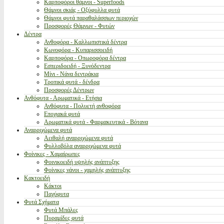
Καρποφόροι θάμνοι - Superfoods
Θάμνοι σκιάς - Οξύφυλλα φυτά
Θάμνοι φυτά παραθαλάσσιων περιοχών
Προσφορές Θάμνων - Φυτών
Δέντρα
Ανθοφόρα - Καλλωπιστικά δέντρα
Κωνοφόρα - Κυπαρισσοειδή
Καρποφόρα - Οπωροφόρα δέντρα
Εσπεριδοειδή - Ξυνόδεντρα
Μίνι - Νάνα δεντράκια
Τροπικά φυτά - δένδρα
Προσφορές Δέντρων
Ανθόφυτα - Αρωματικά - Ετήσια
Ανθόφυτα - Πολυετή ανθοφόρα
Εποχιακά φυτά
Αρωματικά φυτά - Φαρμακευτικά - Βότανα
Αναρριχώμενα φυτά
Αειθαλή αναρριχώμενα φυτά
Φυλλοβόλα αναρριχώμενα φυτά
Φοίνικες - Χαμαίρωπες
Φοινικοειδή υψηλής ανάπτυξης
Φοίνικες νάνοι - χαμηλής ανάπτυξης
Κακτοειδή
Κάκτοι
Παχύφυτα
Φυτά Σχήματα
Φυτά Μπάλες
Πυραμίδες φυτά