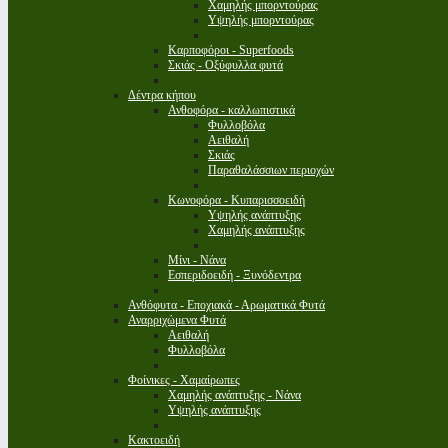
Χαμηλής μπορντούρας
Υψηλής μπορντούρας
Καρποφόροι - Superfoods
Σκιάς - Οξύφυλλα φυτά
Δέντρα κήπου
Ανθοφόρα - καλλωπιστικά
Φυλλοβόλα
Αειθαλή
Σκιάς
Παραθαλάσσιων περιοχών
Κωνοφόρα - Κυπαρισσοειδή
Υψηλής ανάπτυξης
Χαμηλής ανάπτυξης
Μίνι - Νάνα
Εσπεριδοειδή - Ξυνόδεντρα
Ανθόφυτα - Εποχιακά - Αρωματικά Φυτά
Αναρριχώμενα Φυτά
Αειθαλή
Φυλλοβόλα
Φοίνικες - Χαμαίρωπες
Χαμηλής ανάπτυξης - Νάνα
Υψηλής ανάπτυξης
Κακτοειδή