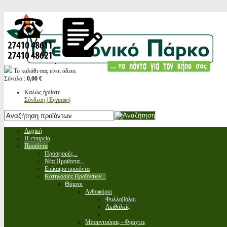
Το καλάθι σας είναι άδειο.
Σύνολο :
0,00 €
Καλώς ήρθατε
Σύνδεση | Εγγραφή
Αρχική
Η εταιρεία
Προϊόντα
Προσφορές...
Νέα Προϊόντα...
Επίκαιρα προϊόντα
Κατηγορίες Προϊόντων...
Θάμνοι
Ανθοφόροι
Φυλλοβόλοι
Αειθαλείς
Μπορντούρας - Φράχτες