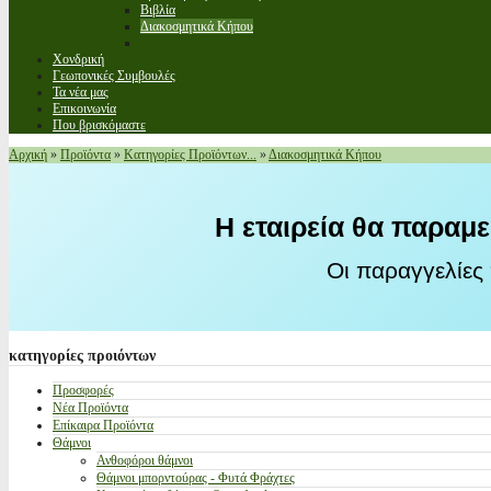
Βιβλία
Διακοσμητικά Κήπου
Χονδρική
Γεωπονικές Συμβουλές
Τα νέα μας
Επικοινωνία
Που βρισκόμαστε
Αρχική
»
Προϊόντα
»
Κατηγορίες Προϊόντων...
»
Διακοσμητικά Κήπου
Η εταιρεία θα παραμε
Οι παραγγελίες
κατηγορίες
προιόντων
Προσφορές
Νέα Προϊόντα
Επίκαιρα Προϊόντα
Θάμνοι
Ανθοφόροι θάμνοι
Θάμνοι μπορντούρας - Φυτά Φράχτες