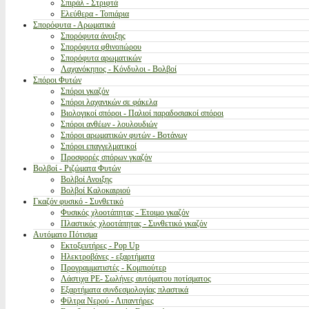
Σπιράλ - Στριφτά
Ελεύθερα - Τοπιάρια
Σπορόφυτα - Αρωματικά
Σπορόφυτα άνοιξης
Σπορόφυτα φθινοπώρου
Σπορόφυτα αρωματικών
Λαχανόκηπος - Κόνδυλοι - Βολβοί
Σπόροι Φυτών
Σπόροι γκαζόν
Σπόροι λαχανικών σε φάκελα
Βιολογικοί σπόροι - Παλιοί παραδοσιακοί σπόροι
Σπόροι ανθέων - λουλουδιών
Σπόροι αρωματικών φυτών - Βοτάνων
Σπόροι επαγγελματικοί
Προσφορές σπόρων γκαζόν
Βολβοί - Ριζώματα Φυτών
Βολβοί Ανοιξης
Βολβοί Καλοκαιριού
Γκαζόν φυσικό - Συνθετικό
Φυσικός χλοοτάπητας - Έτοιμο γκαζόν
Πλαστικός χλοοτάπητας - Συνθετικό γκαζόν
Αυτόματο Πότισμα
Εκτοξευτήρες - Pop Up
Ηλεκτροβάνες - εξαρτήματα
Προγραμματιστές - Κομπιούτερ
Λάστιχα PE- Σωλήνες αυτόματου ποτίσματος
Εξαρτήματα συνδεσμολογίας πλαστικά
Φίλτρα Νερού - Λιπαντήρες