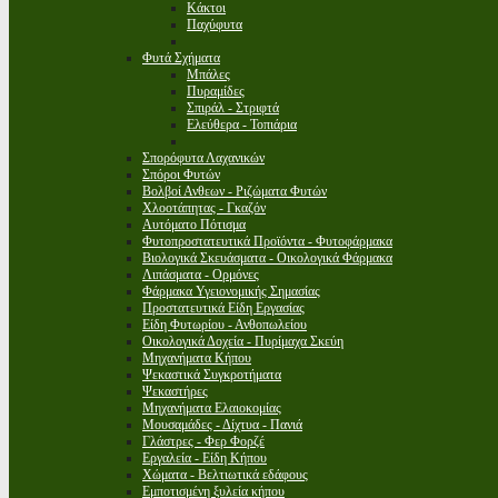
Κάκτοι
Παχύφυτα
Φυτά Σχήματα
Μπάλες
Πυραμίδες
Σπιράλ - Στριφτά
Ελεύθερα - Τοπιάρια
Σπορόφυτα Λαχανικών
Σπόροι Φυτών
Βολβοί Ανθεων - Ριζώματα Φυτών
Χλοοτάπητας - Γκαζόν
Αυτόματο Πότισμα
Φυτοπροστατευτικά Προϊόντα - Φυτοφάρμακα
Βιολογικά Σκευάσματα - Οικολογικά Φάρμακα
Λιπάσματα - Ορμόνες
Φάρμακα Υγειονομικής Σημασίας
Προστατευτικά Είδη Εργασίας
Είδη Φυτωρίου - Ανθοπωλείου
Οικολογικά Δοχεία - Πυρίμαχα Σκεύη
Μηχανήματα Κήπου
Ψεκαστικά Συγκροτήματα
Ψεκαστήρες
Μηχανήματα Ελαιοκομίας
Μουσαμάδες - Δίχτυα - Πανιά
Γλάστρες - Φερ Φορζέ
Εργαλεία - Είδη Κήπου
Χώματα - Βελτιωτικά εδάφους
Εμποτισμένη ξυλεία κήπου