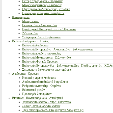
Εκτοξευτήρες νερού - Επιφανείας
Μικροεκτοξευτήρες - Σταλάκτες
Εξαρτήματα συνδεσμολογίας μεταλλικά
Προσφορές αυτόματου ποτίσματος
Φυτοφάρμακα
Μυκητοκτόνα
Εντομοκτόνα - Ακαρεοκτόνα
Ερασιτεχνικά Φυτοπροστατευτικά Προιόντα
Ζιζανιοκτόνα
Σαλιγκαροκτόνα - Κοχλιοκτόνα
Βιολογικά φάρμακα - Παγίδες
Βιολογικά Λιπάσματα
Βιολογικά Εντομοκτόνα - Ακαρεοκτόνα - Σαλιγκαροκτόνα
Βιολογικά προιόντα προστασίας
Βιολογικά Μυκητοκτόνα - Ζιζανιοκτόνα
Βιολογικές Φυτικές Ορμόνες
Βιολογικές Εντομοπαγίδες - Σαλιγκαροπαγίδες - Παγίδες ερπετών - Κόλλε
Σκευάσματα βιολογικά για απεντομώσεις
Λιπάσματα - Ορμόνες
Κοκκώδη χημικά λιπάσματα
Λιπάσματα υδατοδιαλυτά διαφυλλικά
Ρυθμιστές ανάπτυξης - Ορμόνες
Βελτιωτικά φυτών
Προσφορές λιπασμάτων
Βιοκτόνα - Ποντικοφάρμακα - Απωθητικά
Υγρά απεντομώσεων - Σπρέυ καπνογόνα
Σκόνες - κόκκοι απεντομώσεων
Τζέλ απεντομώσεων - Ετοιμόχρηστα δολώματα gel