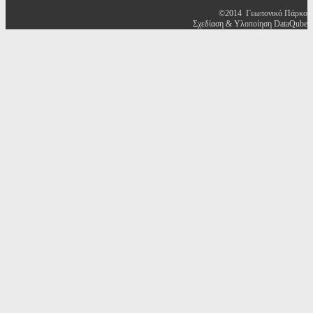
©2014 Γεωπονικό Πάρκο
Σχεδίαση & Υλοποίηση DataQube