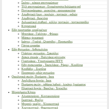
Σκόνες - κόκκοι απεντομώσεων
Τζέλ απεντομώσεων - Ετοιμόχρηστα δολώματα gel
Ποντικοφάρμακα - μυοκτόνα - αρουραιοκτόνα
Απωθητικά ζώων - πουλιών - ποντικών - φιδιών
Απωθητικά - βιοκτόνα
Δολωματικοί σταθμοί - κόλλες ποντικών - ποντικοπαγίδες
Κτηνιατρικά
Είδη προστασίας εργαζομένων
Μποτάκια - Γαλότσες - Φόρμες
Μάσκες ψεκασμού
Ιμάντες - Γυαλιά - Ωτασπίδες - Προσωπίδες
Γάντια εργασίας
Είδη Φυτωρίου - Ανθοπωλείου
Γλάστρες φυτωρίου - Σακούλες
Δίσκοι σποράς - Παλετάκια φύτευσης
Γλαστράκια - Υποστρώματα JIFFY
Είδη συσκευασίας - Ταμπελάκια - Ράφιες - Κορδόνια
Κουβάδες - Ζεμπίλια
Προσφορές ειδών φυτωρίου
Οικολογικά σκεύη- Πυρίμαχα - Inox
Ανοξείδωτα δοχεία - Inox
Πυρίμαχα σκεύη - πιθάρια λαδιού - λεκάνες ζυμώματος
Πλαστικά δοχεία - Βαρέλια - Τενεκέδες
Μηχανήματα Κήπου
Αλυσσοπρίονα - Κονταροπρίονα
Σκαπτικά - Φρέζες
Μηχανές γκαζόν - Χλοοκοπτικά
Χορτοκοπτικά - Θαμνοκοπτικά