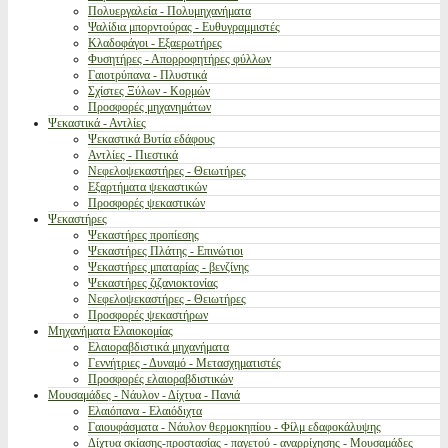
Πολυεργαλεία - Πολυμηχανήματα
Ψαλίδια μπορντούρας - Ευθυγραμμιστές
Κλαδοφάγοι - Εξαερωτήρες
Φυσητήρες - Απορροφητήρες φύλλων
Γαιοτρύπανα - Πλυστικά
Σχίστες Ξύλων - Κορμών
Προσφορές μηχανημάτων
Ψεκαστικά - Αντλίες
Ψεκαστικά Βυτία εδάφους
Αντλίες - Πιεστικά
Νεφελοψεκαστήρες - Θειωτήρες
Εξαρτήματα ψεκαστικών
Προσφορές ψεκαστικών
Ψεκαστήρες
Ψεκαστήρες προπίεσης
Ψεκαστήρες Πλάτης - Επινώτιοι
Ψεκαστήρες μπαταρίας - βενζίνης
Ψεκαστήρες ζιζανιοκτονίας
Νεφελοψεκαστήρες - Θειωτήρες
Προσφορές ψεκαστήρων
Μηχανήματα Ελαιοκομίας
Ελαιοραβδιστικά μηχανήματα
Γεννήτριες - Δυναμό - Μετασχηματιστές
Προσφορές ελαιοραβδιστικών
Μουσαμάδες - Νάυλον - Δίχτυα - Πανιά
Ελαιόπανα - Ελαιόδιχτα
Γαιουφάσματα - Νάυλον θερμοκηπίου - Φίλμ εδαφοκάλυψης
Δίχτυα σκίασης-προστασίας - παγετού - αναρρίχησης - Μουσαμάδες