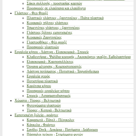
Σάκοι συλλογής - προστασίας καρπών
Προσφορές σε ελαιόπανα και ελαιόδιχτα
Γλάστρες - Φερ Φορζέ
Πλαστικές γλάστρες - ζαρντινιέρες - Πιάτα πλαστικά
Κεραμικές πήλινες γλάστρες
Τσιμεντένιες γλάστρες - ζαρντινιέρες
Γλάστρες ξύλινες εμποτισμένες
Κεραμικές Ζαρντινιέρες
Γλαστροθήκες - Φέρ φορζέ
Προσφορές γλαστρών
Εργαλεία κήπου - Λάστιχα - Ελαιοκομικά - Σπορείς
Κλαδευτήρια - Ψαλίδια κορυφής - Ακροκόφτες γκαζόν- Εμβολιαστήρια
Ελαιοκομικά - Καρποσυλλέκτες
Όργανα μέτρησης - Κομποστοποιητές
Λάστιχα ποτίσματος - Ποτιστικά - Ταχυσύνδεσμοι
Εργαλεία χειρός
Ποτιστήρια πλαστικά
Καρότσια κήπου
Προσφορές εργαλείων κήπου
Σπορείς - Λιπασματοδιανομείς
Χώματα - Τύρφες - Βελτιωτικά
Φυτοχώματα γλαστρών
Τύρφες - Κοπριά - Βελτιωτικά
Εμποτισμένη ξυλεία - φράχτες
Καφασωτά - Πάνελ - Πέργκολες
Κάγκελα - Φράχτες
Σανίδες Deck - Δοκάρια - Πατήματα - Διάδρομοι
Πάσσαλοι πεύκου - Στηρίγματα φυτών