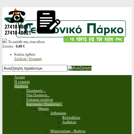
Το καλάθι σας είναι άδειο.
Σύνολο :
0,00 €
Καλώς ήρθατε
Σύνδεση | Εγγραφή
Αρχική
Η εταιρεία
Προϊόντα
Προσφορές...
Νέα Προϊόντα...
Επίκαιρα προϊόντα
Κατηγορίες Προϊόντων...
Θάμνοι
Ανθοφόροι
Φυλλοβόλοι
Αειθαλείς
Μπορντούρας - Φράχτες