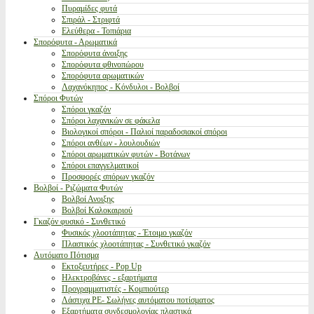
Πυραμίδες φυτά
Σπιράλ - Στριφτά
Ελεύθερα - Τοπιάρια
Σπορόφυτα - Αρωματικά
Σπορόφυτα άνοιξης
Σπορόφυτα φθινοπώρου
Σπορόφυτα αρωματικών
Λαχανόκηπος - Κόνδυλοι - Βολβοί
Σπόροι Φυτών
Σπόροι γκαζόν
Σπόροι λαχανικών σε φάκελα
Βιολογικοί σπόροι - Παλιοί παραδοσιακοί σπόροι
Σπόροι ανθέων - λουλουδιών
Σπόροι αρωματικών φυτών - Βοτάνων
Σπόροι επαγγελματικοί
Προσφορές σπόρων γκαζόν
Βολβοί - Ριζώματα Φυτών
Βολβοί Ανοιξης
Βολβοί Καλοκαιριού
Γκαζόν φυσικό - Συνθετικό
Φυσικός χλοοτάπητας - Έτοιμο γκαζόν
Πλαστικός χλοοτάπητας - Συνθετικό γκαζόν
Αυτόματο Πότισμα
Εκτοξευτήρες - Pop Up
Ηλεκτροβάνες - εξαρτήματα
Προγραμματιστές - Κομπιούτερ
Λάστιχα PE- Σωλήνες αυτόματου ποτίσματος
Εξαρτήματα συνδεσμολογίας πλαστικά