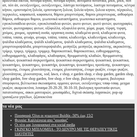
αρδευτικα δικτυα, πότισμα κήπου, ποτισμα κηπου, αυτόματα ποτιστικά, μπέκ, μπεκ, ποπ
απ, πόπ άπ, εκτοξευτήρες, εκτοξευτηρες, λάστιχα ποτίσματος, λαστιχα ποτισματος, κέντρα
κήπου, εμποτισμένη ξυλεία, εμποτισμενη ξυλεια, ξυλεία κήπου, ξυλεια κηπου, πέργκολες,
περγκολες, καφασωτά, καφασωτα, θάμνοι μπορντούρας, θαμνοι μπορντουρας, ανθοφόροι
θάμνοι, ανθοφοροι θαμνοι, γεωπονικά καταστήματα, γεωπονικα καταστηματα,
εγκυκλοπαίδεια φυτών, εγκυκλοπαιδεια φυτών, φωτο φυτων, φωτό φυτών, φωτογραφίες
φυτών, φωτογραφιες φυτων, οξύφυλλα, οξυφυλλα φυτα, χώμα, χωμα, τύρφη, τυρφη,
χούμος, χουμος, οργανική ουσία, οργανικη ουσια, κλαδεμένα φυτά, κλαδεμενα φυτα,
τσάπα, τσαπα, φτυάρι, φτυαρι, τσάπα, τσαπα, κλαδευτήρι, κλαδευτήρια, κλαδευτηρι,
ψαλίδια κλαδέματος, ψαλίδι κλαδέματος, ψαλιδι κλαδεματος, ψαλιδια κλαδεματος,
μπορντουροψάλιδα, μπορντουροψαλιδο, μεσηνέζα, μεσηνεζα, ακροκόπτης, ακροκόπτης,
τρίμερ, τριμερ, τρίμμερ, τριμμερ, θαμνοκοπτικό, θαμνοκοπτικο, ευθυγραμμιστης,
ευθυγραμμιστής, κλαδοφάγος, κλαδοφαγος, θρυμματιστής κλαδιών, θρυμματιστης
κλαδιων, ψεκαστικά συγκροτήματα, ψεκαστικα συγκροτηματα, ψεκαστικά, ψεκαστικα,
ψεκαστήρες, ψεκαστηρες, ψεκαστήρι, ψεκαστηρι, ψεκαστήρες προπίεσης, ψεκαστηρες
προπιεσης, έτοιμος χλοοτάπητας, ετοιμος χλοοταπητας, έτοιμο γκαζόν, ετοιμο γκαζον,
χλοοτάπητας, χλοοταπητας, sod, lawn, e shop, e garden shop, e shop garden, garden shop,
shop garden, free shop garden, free shop, e free shop, βιολογικη ντοματα, βιολογικα
σπορόφυτα, βελτιωτικα σκευασματα, ορμονες φυτων, εκτοξευτηρες τσαφ-τσαφ, μειγμα
γκαζον, ακαρεοκτόνα, λιπασμα 20-20-20, 30-10-10, βιολογικη προστασία φυτων,
πατατοσπορος, σακοι μανιταριών, μουσαμάδες, διχτυά σκίασης λαχανικών, pop-up
γραναζωτα γηπέδων, ζιζανιοκτόνα
τα
νέα μας
Προσφορά: Όλοι οι χειμερινοί Βολβόι -50% έως 15/2
Φειγιόα: Καλλιέργεια απο ''χρυσάφι''
Oι νέοι μας λογαριασμοί στα social media
ΓΚΙΝΓΚΟ ΜΠΙΛΟΜΠΑ - ΤΟ ΔΕΝΤΡΟ ΜΕ ΤΙΣ ΘΕΡΑΠΕΥΤΙΚΕΣ
ΙΔΙΟΤΗΤΕΣ