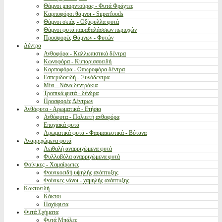
Θάμνοι μπορντούρας - Φυτά Φράχτες
Καρποφόροι θάμνοι - Superfoods
Θάμνοι σκιάς - Οξύφυλλα φυτά
Θάμνοι φυτά παραθαλάσσιων περιοχών
Προσφορές Θάμνων - Φυτών
Δέντρα
Ανθοφόρα - Καλλωπιστικά δέντρα
Κωνοφόρα - Κυπαρισσοειδή
Καρποφόρα - Οπωροφόρα δέντρα
Εσπεριδοειδή - Ξυνόδεντρα
Μίνι - Νάνα δεντράκια
Τροπικά φυτά - δένδρα
Προσφορές Δέντρων
Ανθόφυτα - Αρωματικά - Ετήσια
Ανθόφυτα - Πολυετή ανθοφόρα
Εποχιακά φυτά
Αρωματικά φυτά - Φαρμακευτικά - Βότανα
Αναρριχώμενα φυτά
Αειθαλή αναρριχώμενα φυτά
Φυλλοβόλα αναρριχώμενα φυτά
Φοίνικες - Χαμαίρωπες
Φοινικοειδή υψηλής ανάπτυξης
Φοίνικες νάνοι - χαμηλής ανάπτυξης
Κακτοειδή
Κάκτοι
Παχύφυτα
Φυτά Σχήματα
Φυτά Μπάλες