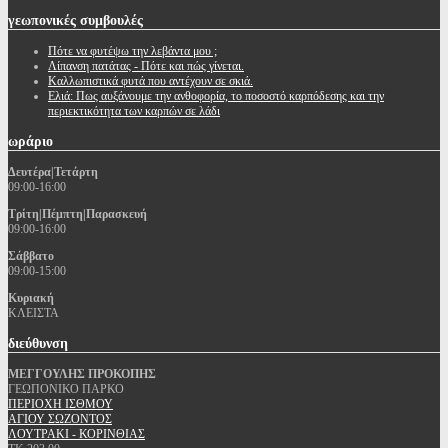
γεωπονικές
συμβουλές
Πότε να φυτέψω την λεβάντα μου ;
Λίπανση πατάτας - Πότε και πώς γίνεται.
Καλλωπιστικά φυτά που αντέχουν σε σκιά.
Ελιά: Πως αυξάνουμε την ανθοφορία, το ποσοστό καρπόδεσης και την
περιεκτικότητα των καρπών σε λάδι
ωράριο
Δευτέρα|Τετάρτη
09:00-16:00
Τρίτη|Πέμπτη|Παρασκευή
09:00-16:00
Σάββατο
09:00-15:00
Κυριακή
ΚΛΕΙΣΤΑ
διεύθυνση
ΜΕΓΓΟΥΛΗΣ ΠΡΟΚΟΠΗΣ
ΓΕΩΠΟΝΙΚΟ ΠΑΡΚΟ
ΠΕΡΙΟΧΗ ΙΣΘΜΟΥ
ΑΓΙΟΥ ΣΩΖΟΝΤΟΣ
ΛΟΥΤΡΑΚΙ - ΚΟΡΙΝΘΙΑΣ