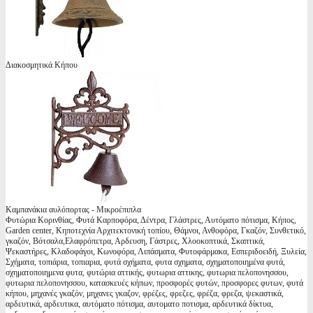
Διακοσμητικά Κήπου
Καμπανάκια αυλόπορτας - Μικροέπιπλα
Φυτώρια Κορινθίας, Φυτά Καρποφόρα, Δέντρα, Γλάστρες, Αυτόματο πότισμα, Κήπος,
Garden center, Κηποτεχνία Αρχιτεκτονική τοπίου, Θάμνοι, Ανθοφόρα, Γκαζόν, Συνθετικό,
γκαζόν, Βότσαλα,Ελαφρόπετρα, Αρδευση, Γάστρες, Χλοοκοπτικά, Σκαπτικά,
Ψεκαστήρες, Κλαδοφάγοι, Κωνοφόρα, Λιπάσματα, Φυτοφάρμακα, Εσπεριδοειδή, Ξυλεία,
Σχήματα, τοπιάρια, τοπιαρια, φυτά σχήματα, φυτα σχηματα, σχηματοποιημένα φυτά,
σχηματοποιημενα φυτα, φυτώρια αττικής, φυτωρια αττικης, φυτωρια πελοπονησσου,
φυτωρια πελοπονησσου, κατασκευές κήπων, προσφορές φυτών, προσφορες φυτων, φυτά
κήπου, μηχανές γκαζόν, μηχανες γκαζον, φρέζες, φρεζες, φρέζα, φρεζα, ψεκαστικά,
αρδευτικά, αρδευτικα, αυτόματο πότισμα, αυτοματο ποτισμα, αρδευτικά δίκτυα,