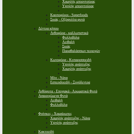
Χαμηλής μπορντούρας
Υψηλής μπορντούρας
Καρποφόροι - Superfoods
Σκιάς - Οξύφυλλα φυτά
Δέντρα κήπου
Ανθοφόρα - καλλωπιστικά
Φυλλοβόλα
Αειθαλή
Σκιάς
Παραθαλάσσιων περιοχών
Κωνοφόρα - Κυπαρισσοειδή
Υψηλής ανάπτυξης
Χαμηλής ανάπτυξης
Μίνι - Νάνα
Εσπεριδοειδή - Ξυνόδεντρα
Ανθόφυτα - Εποχιακά - Αρωματικά Φυτά
Αναρριχώμενα Φυτά
Αειθαλή
Φυλλοβόλα
Φοίνικες - Χαμαίρωπες
Χαμηλής ανάπτυξης - Νάνα
Υψηλής ανάπτυξης
Κακτοειδή