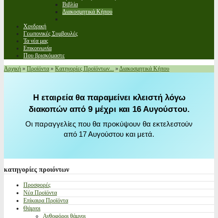
Βιβλία
Διακοσμητικά Κήπου
Χονδρική
Γεωπονικές Συμβουλές
Τα νέα μας
Επικοινωνία
Που βρισκόμαστε
Αρχική
»
Προϊόντα
»
Κατηγορίες Προϊόντων...
»
Διακοσμητικά Κήπου
Η εταιρεία θα παραμείνει κλειστή λόγω
διακοπών από 9 μέχρι και 16 Αυγούστου.
Οι παραγγελίες που θα προκύψουν θα εκτελεστούν
από 17 Αυγούστου και μετά.
κατηγορίες
προιόντων
Προσφορές
Νέα Προϊόντα
Επίκαιρα Προϊόντα
Θάμνοι
Ανθοφόροι θάμνοι