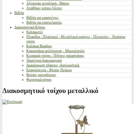
Αξεσουάρ μεταλλικά - Βάσεις
Αποθήκες κήπου ξύλινες
Βιβλία
Βιβλία για ερασιτέχνες
Βιβλία για επαγγελματίες
Διακοσμητικά Κήπου
Καλαμωτές
Πλακίδια - Πλαστικοί - Μεταλλικοί φράχτες - Πέργκολες - Πράσινοι
τοίχοι
Καλάμια Bamboo
Καμπανάκια αυλόπορτας - Μικροέπιπλα
Κεραμικά τοίχου - Πήλινες παραστάσεις
Τσιμέντινα διακοσμητικά
Διαμόρφωση εδάφους -διαχωριστικά.
Ελαφρόπετρα - Φλοιός Πεύκου
Βρύσες ορειχάλκινες
Φωτιστικά κήπου
Διακοσμητικό τοίχου μεταλλικό