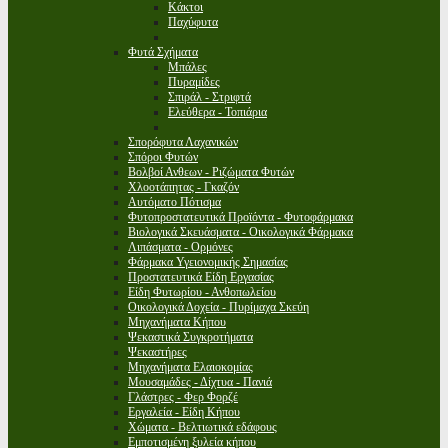
Κάκτοι
Παχύφυτα
Φυτά Σχήματα
Μπάλες
Πυραμίδες
Σπιράλ - Στριφτά
Ελεύθερα - Τοπιάρια
Σπορόφυτα Λαχανικών
Σπόροι Φυτών
Βολβοί Ανθεων - Ριζώματα Φυτών
Χλοοτάπητας - Γκαζόν
Αυτόματο Πότισμα
Φυτοπροστατευτικά Προϊόντα - Φυτοφάρμακα
Βιολογικά Σκευάσματα - Οικολογικά Φάρμακα
Λιπάσματα - Ορμόνες
Φάρμακα Υγειονομικής Σημασίας
Προστατευτικά Είδη Εργασίας
Είδη Φυτωρίου - Ανθοπωλείου
Οικολογικά Δοχεία - Πυρίμαχα Σκεύη
Μηχανήματα Κήπου
Ψεκαστικά Συγκροτήματα
Ψεκαστήρες
Μηχανήματα Ελαιοκομίας
Μουσαμάδες - Δίχτυα - Πανιά
Γλάστρες - Φερ Φορζέ
Εργαλεία - Είδη Κήπου
Χώματα - Βελτιωτικά εδάφους
Εμποτισμένη ξυλεία κήπου