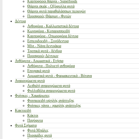
Καρποφόροι θάμνοι - Superfoods
Θάμνοι σκιάς - Οξύφυλλα φυτά
Θάμνοι φυτά παραθαλάσσιων περιοχών
Προσφορές Θάμνων - Φυτών
Δέντρα
Ανθοφόρα - Καλλωπιστικά δέντρα
Κωνοφόρα - Κυπαρισσοειδή
Καρποφόρα - Οπωροφόρα δέντρα
Εσπεριδοειδή - Ξυνόδεντρα
Μίνι - Νάνα δεντράκια
Τροπικά φυτά - δένδρα
Προσφορές Δέντρων
Ανθόφυτα - Αρωματικά - Ετήσια
Ανθόφυτα - Πολυετή ανθοφόρα
Εποχιακά φυτά
Αρωματικά φυτά - Φαρμακευτικά - Βότανα
Αναρριχώμενα φυτά
Αειθαλή αναρριχώμενα φυτά
Φυλλοβόλα αναρριχώμενα φυτά
Φοίνικες - Χαμαίρωπες
Φοινικοειδή υψηλής ανάπτυξης
Φοίνικες νάνοι - χαμηλής ανάπτυξης
Κακτοειδή
Κάκτοι
Παχύφυτα
Φυτά Σχήματα
Φυτά Μπάλες
Πυραμίδες φυτά