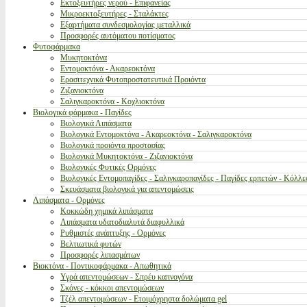
Εκτοξευτήρες νερού - Επιφανείας
Μικροεκτοξευτήρες - Σταλάκτες
Εξαρτήματα συνδεσμολογίας μεταλλικά
Προσφορές αυτόματου ποτίσματος
Φυτοφάρμακα
Μυκητοκτόνα
Εντομοκτόνα - Ακαρεοκτόνα
Ερασιτεχνικά Φυτοπροστατευτικά Προιόντα
Ζιζανιοκτόνα
Σαλιγκαροκτόνα - Κοχλιοκτόνα
Βιολογικά φάρμακα - Παγίδες
Βιολογικά Λιπάσματα
Βιολογικά Εντομοκτόνα - Ακαρεοκτόνα - Σαλιγκαροκτόνα
Βιολογικά προιόντα προστασίας
Βιολογικά Μυκητοκτόνα - Ζιζανιοκτόνα
Βιολογικές Φυτικές Ορμόνες
Βιολογικές Εντομοπαγίδες - Σαλιγκαροπαγίδες - Παγίδες ερπετών - Κόλλε
Σκευάσματα βιολογικά για απεντομώσεις
Λιπάσματα - Ορμόνες
Κοκκώδη χημικά λιπάσματα
Λιπάσματα υδατοδιαλυτά διαφυλλικά
Ρυθμιστές ανάπτυξης - Ορμόνες
Βελτιωτικά φυτών
Προσφορές λιπασμάτων
Βιοκτόνα - Ποντικοφάρμακα - Απωθητικά
Υγρά απεντομώσεων - Σπρέυ καπνογόνα
Σκόνες - κόκκοι απεντομώσεων
Τζέλ απεντομώσεων - Ετοιμόχρηστα δολώματα gel