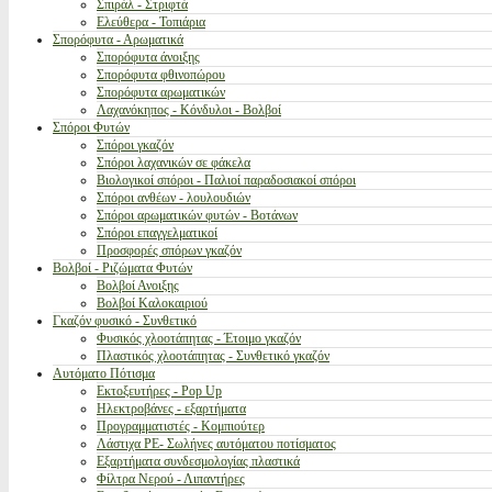
Σπιράλ - Στριφτά
Ελεύθερα - Τοπιάρια
Σπορόφυτα - Αρωματικά
Σπορόφυτα άνοιξης
Σπορόφυτα φθινοπώρου
Σπορόφυτα αρωματικών
Λαχανόκηπος - Κόνδυλοι - Βολβοί
Σπόροι Φυτών
Σπόροι γκαζόν
Σπόροι λαχανικών σε φάκελα
Βιολογικοί σπόροι - Παλιοί παραδοσιακοί σπόροι
Σπόροι ανθέων - λουλουδιών
Σπόροι αρωματικών φυτών - Βοτάνων
Σπόροι επαγγελματικοί
Προσφορές σπόρων γκαζόν
Βολβοί - Ριζώματα Φυτών
Βολβοί Ανοιξης
Βολβοί Καλοκαιριού
Γκαζόν φυσικό - Συνθετικό
Φυσικός χλοοτάπητας - Έτοιμο γκαζόν
Πλαστικός χλοοτάπητας - Συνθετικό γκαζόν
Αυτόματο Πότισμα
Εκτοξευτήρες - Pop Up
Ηλεκτροβάνες - εξαρτήματα
Προγραμματιστές - Κομπιούτερ
Λάστιχα PE- Σωλήνες αυτόματου ποτίσματος
Εξαρτήματα συνδεσμολογίας πλαστικά
Φίλτρα Νερού - Λιπαντήρες