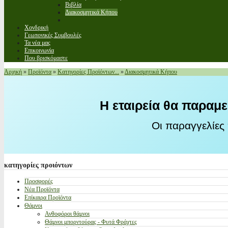
Βιβλία
Διακοσμητικά Κήπου
Χονδρική
Γεωπονικές Συμβουλές
Τα νέα μας
Επικοινωνία
Που βρισκόμαστε
Αρχική
»
Προϊόντα
»
Κατηγορίες Προϊόντων...
»
Διακοσμητικά Κήπου
Η εταιρεία θα παραμε
Οι παραγγελίες
κατηγορίες
προιόντων
Προσφορές
Νέα Προϊόντα
Επίκαιρα Προϊόντα
Θάμνοι
Ανθοφόροι θάμνοι
Θάμνοι μπορντούρας - Φυτά Φράχτες