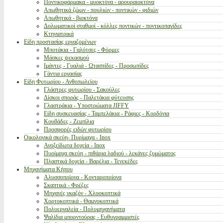
Ποντικοφάρμακα - μυοκτόνα - αρουραιοκτόνα
Απωθητικά ζώων - πουλιών - ποντικών - φιδιών
Απωθητικά - βιοκτόνα
Δολωματικοί σταθμοί - κόλλες ποντικών - ποντικοπαγίδες
Κτηνιατρικά
Είδη προστασίας εργαζομένων
Μποτάκια - Γαλότσες - Φόρμες
Μάσκες ψεκασμού
Ιμάντες - Γυαλιά - Ωτασπίδες - Προσωπίδες
Γάντια εργασίας
Είδη Φυτωρίου - Ανθοπωλείου
Γλάστρες φυτωρίου - Σακούλες
Δίσκοι σποράς - Παλετάκια φύτευσης
Γλαστράκια - Υποστρώματα JIFFY
Είδη συσκευασίας - Ταμπελάκια - Ράφιες - Κορδόνια
Κουβάδες - Ζεμπίλια
Προσφορές ειδών φυτωρίου
Οικολογικά σκεύη- Πυρίμαχα - Inox
Ανοξείδωτα δοχεία - Inox
Πυρίμαχα σκεύη - πιθάρια λαδιού - λεκάνες ζυμώματος
Πλαστικά δοχεία - Βαρέλια - Τενεκέδες
Μηχανήματα Κήπου
Αλυσσοπρίονα - Κονταροπρίονα
Σκαπτικά - Φρέζες
Μηχανές γκαζόν - Χλοοκοπτικά
Χορτοκοπτικά - Θαμνοκοπτικά
Πολυεργαλεία - Πολυμηχανήματα
Ψαλίδια μπορντούρας - Ευθυγραμμιστές