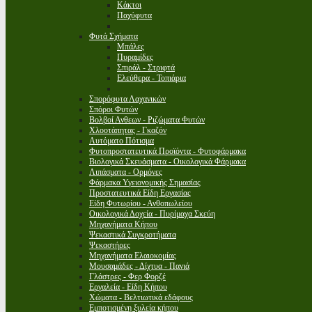
Κάκτοι
Παχύφυτα
Φυτά Σχήματα
Μπάλες
Πυραμίδες
Σπιράλ - Στριφτά
Ελεύθερα - Τοπιάρια
Σπορόφυτα Λαχανικών
Σπόροι Φυτών
Βολβοί Ανθεων - Ριζώματα Φυτών
Χλοοτάπητας - Γκαζόν
Αυτόματο Πότισμα
Φυτοπροστατευτικά Προϊόντα - Φυτοφάρμακα
Βιολογικά Σκευάσματα - Οικολογικά Φάρμακα
Λιπάσματα - Ορμόνες
Φάρμακα Υγειονομικής Σημασίας
Προστατευτικά Είδη Εργασίας
Είδη Φυτωρίου - Ανθοπωλείου
Οικολογικά Δοχεία - Πυρίμαχα Σκεύη
Μηχανήματα Κήπου
Ψεκαστικά Συγκροτήματα
Ψεκαστήρες
Μηχανήματα Ελαιοκομίας
Μουσαμάδες - Δίχτυα - Πανιά
Γλάστρες - Φερ Φορζέ
Εργαλεία - Είδη Κήπου
Χώματα - Βελτιωτικά εδάφους
Εμποτισμένη ξυλεία κήπου