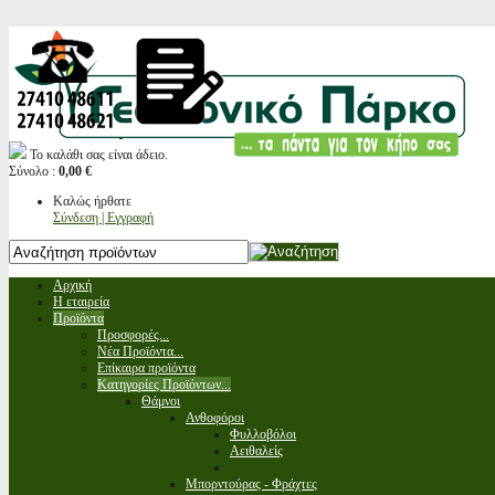
Το καλάθι σας είναι άδειο.
Σύνολο :
0,00 €
Καλώς ήρθατε
Σύνδεση | Εγγραφή
Αρχική
Η εταιρεία
Προϊόντα
Προσφορές...
Νέα Προϊόντα...
Επίκαιρα προϊόντα
Κατηγορίες Προϊόντων...
Θάμνοι
Ανθοφόροι
Φυλλοβόλοι
Αειθαλείς
Μπορντούρας - Φράχτες