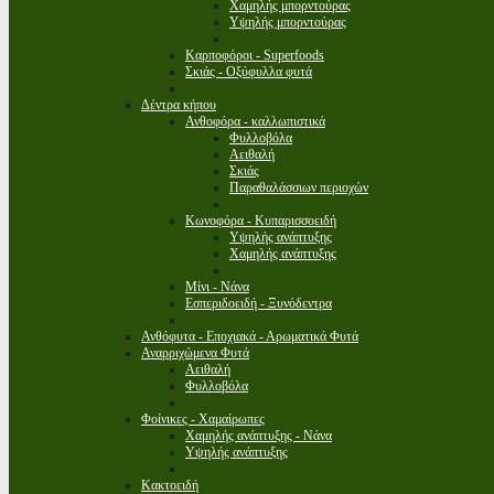
Χαμηλής μπορντούρας
Υψηλής μπορντούρας
Καρποφόροι - Superfoods
Σκιάς - Οξύφυλλα φυτά
Δέντρα κήπου
Ανθοφόρα - καλλωπιστικά
Φυλλοβόλα
Αειθαλή
Σκιάς
Παραθαλάσσιων περιοχών
Κωνοφόρα - Κυπαρισσοειδή
Υψηλής ανάπτυξης
Χαμηλής ανάπτυξης
Μίνι - Νάνα
Εσπεριδοειδή - Ξυνόδεντρα
Ανθόφυτα - Εποχιακά - Αρωματικά Φυτά
Αναρριχώμενα Φυτά
Αειθαλή
Φυλλοβόλα
Φοίνικες - Χαμαίρωπες
Χαμηλής ανάπτυξης - Νάνα
Υψηλής ανάπτυξης
Κακτοειδή