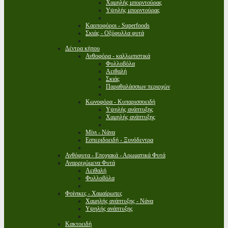
Χαμηλής μπορντούρας
Υψηλής μπορντούρας
Καρποφόροι - Superfoods
Σκιάς - Οξύφυλλα φυτά
Δέντρα κήπου
Ανθοφόρα - καλλωπιστικά
Φυλλοβόλα
Αειθαλή
Σκιάς
Παραθαλάσσιων περιοχών
Κωνοφόρα - Κυπαρισσοειδή
Υψηλής ανάπτυξης
Χαμηλής ανάπτυξης
Μίνι - Νάνα
Εσπεριδοειδή - Ξυνόδεντρα
Ανθόφυτα - Εποχιακά - Αρωματικά Φυτά
Αναρριχώμενα Φυτά
Αειθαλή
Φυλλοβόλα
Φοίνικες - Χαμαίρωπες
Χαμηλής ανάπτυξης - Νάνα
Υψηλής ανάπτυξης
Κακτοειδή