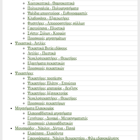
Χορτοκοπτικά - Θαμνοκοπτικά
Πολυεργαλεία - Πολυμηχανήματα
Ψαλίδια μπορντούρας - Ευθυγραμμιστές
Κλαδοφάγοι - Εξαερωτήρες
Φυσητήρες - Απορροφητήρες φύλλων
Γαιοτρύπανα - Πλυστικά
Σχίστες Ξύλων - Κορμών
Προσφορές μηχανημάτων
Ψεκαστικά - Αντλίες
Ψεκαστικά Βυτία εδάφους
Αντλίες - Πιεστικά
Νεφελοψεκαστήρες - Θειωτήρες
Εξαρτήματα ψεκαστικών
Προσφορές ψεκαστικών
Ψεκαστήρες
Ψεκαστήρες προπίεσης
Ψεκαστήρες Πλάτης - Επινώτιοι
Ψεκαστήρες μπαταρίας - βενζίνης
Ψεκαστήρες ζιζανιοκτονίας
Νεφελοψεκαστήρες - Θειωτήρες
Προσφορές ψεκαστήρων
Μηχανήματα Ελαιοκομίας
Ελαιοραβδιστικά μηχανήματα
Γεννήτριες - Δυναμό - Μετασχηματιστές
Προσφορές ελαιοραβδιστικών
Μουσαμάδες - Νάυλον - Δίχτυα - Πανιά
Ελαιόπανα - Ελαιόδιχτα
Γαιουφάσματα - Νάυλον θερμοκηπίου - Φίλμ εδαφοκάλυψης