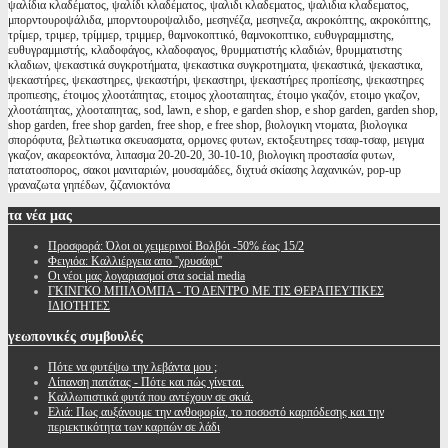
ψαλίδια κλαδέματος, ψαλίδι κλαδέματος, ψαλιδι κλαδεματος, ψαλιδια κλαδεματος,
μπορντουροψάλιδα, μπορντουροψαλιδο, μεσηνέζα, μεσηνεζα, ακροκόπτης, ακροκόπτης,
τρίμερ, τριμερ, τρίμμερ, τριμμερ, θαμνοκοπτικό, θαμνοκοπτικο, ευθυγραμμιστης,
ευθυγραμμιστής, κλαδοφάγος, κλαδοφαγος, θρυμματιστής κλαδιών, θρυμματιστης
κλαδιων, ψεκαστικά συγκροτήματα, ψεκαστικα συγκροτηματα, ψεκαστικά, ψεκαστικα,
ψεκαστήρες, ψεκαστηρες, ψεκαστήρι, ψεκαστηρι, ψεκαστήρες προπίεσης, ψεκαστηρες
προπιεσης, έτοιμος χλοοτάπητας, ετοιμος χλοοταπητας, έτοιμο γκαζόν, ετοιμο γκαζον,
χλοοτάπητας, χλοοταπητας, sod, lawn, e shop, e garden shop, e shop garden, garden shop,
shop garden, free shop garden, free shop, e free shop, βιολογικη ντοματα, βιολογικα
σπορόφυτα, βελτιωτικα σκευασματα, ορμονες φυτων, εκτοξευτηρες τσαφ-τσαφ, μειγμα
γκαζον, ακαρεοκτόνα, λιπασμα 20-20-20, 30-10-10, βιολογικη προστασία φυτων,
πατατοσπορος, σακοι μανιταριών, μουσαμάδες, διχτυά σκίασης λαχανικών, pop-up
γραναζωτα γηπέδων, ζιζανιοκτόνα
τα
νέα μας
Προσφορά: Όλοι οι χειμερινοί Βολβόι -50% έως 15/2
Φειγιόα: Καλλιέργεια απο ''χρυσάφι''
Oι νέοι μας λογαριασμοί στα social media
ΓΚΙΝΓΚΟ ΜΠΙΛΟΜΠΑ - ΤΟ ΔΕΝΤΡΟ ΜΕ ΤΙΣ ΘΕΡΑΠΕΥΤΙΚΕΣ
ΙΔΙΟΤΗΤΕΣ
γεωπονικές
συμβουλές
Πότε να φυτέψω την λεβάντα μου ;
Λίπανση πατάτας - Πότε και πώς γίνεται.
Καλλωπιστικά φυτά που αντέχουν σε σκιά.
Ελιά: Πως αυξάνουμε την ανθοφορία, το ποσοστό καρπόδεσης και την
περιεκτικότητα των καρπών σε λάδι