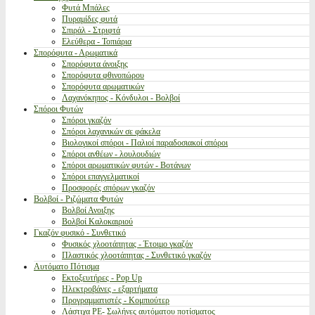
Φυτά Μπάλες
Πυραμίδες φυτά
Σπιράλ - Στριφτά
Ελεύθερα - Τοπιάρια
Σπορόφυτα - Αρωματικά
Σπορόφυτα άνοιξης
Σπορόφυτα φθινοπώρου
Σπορόφυτα αρωματικών
Λαχανόκηπος - Κόνδυλοι - Βολβοί
Σπόροι Φυτών
Σπόροι γκαζόν
Σπόροι λαχανικών σε φάκελα
Βιολογικοί σπόροι - Παλιοί παραδοσιακοί σπόροι
Σπόροι ανθέων - λουλουδιών
Σπόροι αρωματικών φυτών - Βοτάνων
Σπόροι επαγγελματικοί
Προσφορές σπόρων γκαζόν
Βολβοί - Ριζώματα Φυτών
Βολβοί Ανοιξης
Βολβοί Καλοκαιριού
Γκαζόν φυσικό - Συνθετικό
Φυσικός χλοοτάπητας - Έτοιμο γκαζόν
Πλαστικός χλοοτάπητας - Συνθετικό γκαζόν
Αυτόματο Πότισμα
Εκτοξευτήρες - Pop Up
Ηλεκτροβάνες - εξαρτήματα
Προγραμματιστές - Κομπιούτερ
Λάστιχα PE- Σωλήνες αυτόματου ποτίσματος