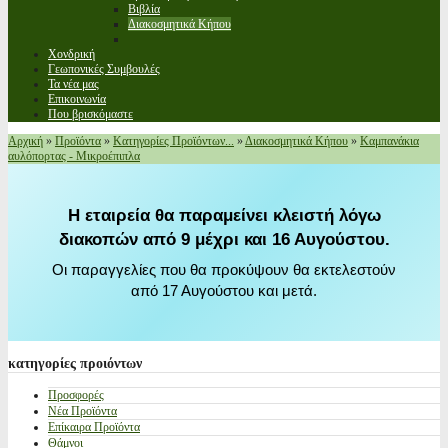
Βιβλία
Διακοσμητικά Κήπου
Χονδρική
Γεωπονικές Συμβουλές
Τα νέα μας
Επικοινωνία
Που βρισκόμαστε
Αρχική
»
Προϊόντα
»
Κατηγορίες Προϊόντων...
»
Διακοσμητικά Κήπου
»
Καμπανάκια
αυλόπορτας - Μικροέπιπλα
Η εταιρεία θα παραμείνει κλειστή λόγω
διακοπών από 9 μέχρι και 16 Αυγούστου.
Οι παραγγελίες που θα προκύψουν θα εκτελεστούν
από 17 Αυγούστου και μετά.
κατηγορίες
προιόντων
Προσφορές
Νέα Προϊόντα
Επίκαιρα Προϊόντα
Θάμνοι