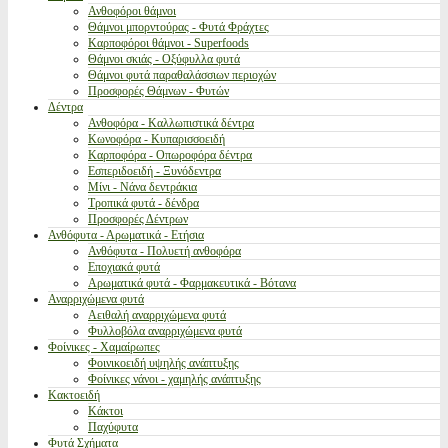
Ανθοφόροι θάμνοι
Θάμνοι μπορντούρας - Φυτά Φράχτες
Καρποφόροι θάμνοι - Superfoods
Θάμνοι σκιάς - Οξύφυλλα φυτά
Θάμνοι φυτά παραθαλάσσιων περιοχών
Προσφορές Θάμνων - Φυτών
Δέντρα
Ανθοφόρα - Καλλωπιστικά δέντρα
Κωνοφόρα - Κυπαρισσοειδή
Καρποφόρα - Οπωροφόρα δέντρα
Εσπεριδοειδή - Ξυνόδεντρα
Μίνι - Νάνα δεντράκια
Τροπικά φυτά - δένδρα
Προσφορές Δέντρων
Ανθόφυτα - Αρωματικά - Ετήσια
Ανθόφυτα - Πολυετή ανθοφόρα
Εποχιακά φυτά
Αρωματικά φυτά - Φαρμακευτικά - Βότανα
Αναρριχώμενα φυτά
Αειθαλή αναρριχώμενα φυτά
Φυλλοβόλα αναρριχώμενα φυτά
Φοίνικες - Χαμαίρωπες
Φοινικοειδή υψηλής ανάπτυξης
Φοίνικες νάνοι - χαμηλής ανάπτυξης
Κακτοειδή
Κάκτοι
Παχύφυτα
Φυτά Σχήματα