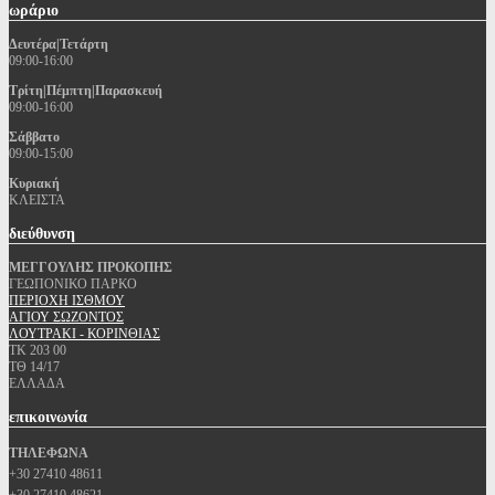
ωράριο
Δευτέρα|Τετάρτη
09:00-16:00
Τρίτη|Πέμπτη|Παρασκευή
09:00-16:00
Σάββατο
09:00-15:00
Κυριακή
ΚΛΕΙΣΤΑ
διεύθυνση
ΜΕΓΓΟΥΛΗΣ ΠΡΟΚΟΠΗΣ
ΓΕΩΠΟΝΙΚΟ ΠΑΡΚΟ
ΠΕΡΙΟΧΗ ΙΣΘΜΟΥ
ΑΓΙΟΥ ΣΩΖΟΝΤΟΣ
ΛΟΥΤΡΑΚΙ - ΚΟΡΙΝΘΙΑΣ
ΤΚ 203 00
ΤΘ 14/17
ΕΛΛΑΔΑ
επικοινωνία
ΤΗΛΕΦΩΝΑ
+30 27410 48611