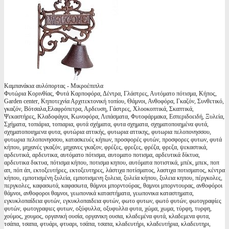
Καμπανάκια αυλόπορτας - Μικροέπιπλα
Φυτώρια Κορινθίας, Φυτά Καρποφόρα, Δέντρα, Γλάστρες, Αυτόματο πότισμα, Κήπος,
Garden center, Κηποτεχνία Αρχιτεκτονική τοπίου, Θάμνοι, Ανθοφόρα, Γκαζόν, Συνθετικό,
γκαζόν, Βότσαλα,Ελαφρόπετρα, Αρδευση, Γάστρες, Χλοοκοπτικά, Σκαπτικά,
Ψεκαστήρες, Κλαδοφάγοι, Κωνοφόρα, Λιπάσματα, Φυτοφάρμακα, Εσπεριδοειδή, Ξυλεία,
Σχήματα, τοπιάρια, τοπιαρια, φυτά σχήματα, φυτα σχηματα, σχηματοποιημένα φυτά,
σχηματοποιημενα φυτα, φυτώρια αττικής, φυτωρια αττικης, φυτωρια πελοπονησσου,
φυτωρια πελοπονησσου, κατασκευές κήπων, προσφορές φυτών, προσφορες φυτων, φυτά
κήπου, μηχανές γκαζόν, μηχανες γκαζον, φρέζες, φρεζες, φρέζα, φρεζα, ψεκαστικά,
αρδευτικά, αρδευτικα, αυτόματο πότισμα, αυτοματο ποτισμα, αρδευτικά δίκτυα,
αρδευτικα δικτυα, πότισμα κήπου, ποτισμα κηπου, αυτόματα ποτιστικά, μπέκ, μπεκ, ποπ
απ, πόπ άπ, εκτοξευτήρες, εκτοξευτηρες, λάστιχα ποτίσματος, λαστιχα ποτισματος, κέντρα
κήπου, εμποτισμένη ξυλεία, εμποτισμενη ξυλεια, ξυλεία κήπου, ξυλεια κηπου, πέργκολες,
περγκολες, καφασωτά, καφασωτα, θάμνοι μπορντούρας, θαμνοι μπορντουρας, ανθοφόροι
θάμνοι, ανθοφοροι θαμνοι, γεωπονικά καταστήματα, γεωπονικα καταστηματα,
εγκυκλοπαίδεια φυτών, εγκυκλοπαιδεια φυτών, φωτο φυτων, φωτό φυτών, φωτογραφίες
φυτών, φωτογραφιες φυτων, οξύφυλλα, οξυφυλλα φυτα, χώμα, χωμα, τύρφη, τυρφη,
χούμος, χουμος, οργανική ουσία, οργανικη ουσια, κλαδεμένα φυτά, κλαδεμενα φυτα,
τσάπα, τσαπα, φτυάρι, φτυαρι, τσάπα, τσαπα, κλαδευτήρι, κλαδευτήρια, κλαδευτηρι,