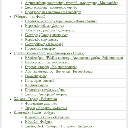
Δίχτυα σκίασης-προστασίας - παγετού - αναρρίχησης - Μουσαμάδες
Σάκοι συλλογής - προστασίας καρπών
Προσφορές σε ελαιόπανα και ελαιόδιχτα
Γλάστρες - Φερ Φορζέ
Πλαστικές γλάστρες - ζαρντινιέρες - Πιάτα πλαστικά
Κεραμικές πήλινες γλάστρες
Τσιμεντένιες γλάστρες - ζαρντινιέρες
Γλάστρες ξύλινες εμποτισμένες
Κεραμικές Ζαρντινιέρες
Γλαστροθήκες - Φέρ φορζέ
Προσφορές γλαστρών
Εργαλεία κήπου - Λάστιχα - Ελαιοκομικά - Σπορείς
Κλαδευτήρια - Ψαλίδια κορυφής - Ακροκόφτες γκαζόν- Εμβολιαστήρια
Ελαιοκομικά - Καρποσυλλέκτες
Όργανα μέτρησης - Κομποστοποιητές
Λάστιχα ποτίσματος - Ποτιστικά - Ταχυσύνδεσμοι
Εργαλεία χειρός
Ποτιστήρια πλαστικά
Καρότσια κήπου
Προσφορές εργαλείων κήπου
Σπορείς - Λιπασματοδιανομείς
Χώματα - Τύρφες - Βελτιωτικά
Φυτοχώματα γλαστρών
Τύρφες - Κοπριά - Βελτιωτικά
Εμποτισμένη ξυλεία - φράχτες
Καφασωτά - Πάνελ - Πέργκολες
Κάγκελα - Φράχτες
Σανίδες Deck - Δοκάρια - Πατήματα - Διάδρομοι