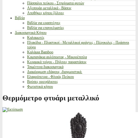
Πάσσαλοι πεύκου - Στηρίγματα φυτών
Αξεσουάρ μεταλλικά - Βάσεις
Αποθήκες κήπου ξύλινες
Βιβλία
Βιβλία για ερασιτέχνες
Βιβλία για επαγγελματίες
Διακοσμητικά Κήπου
Καλαμωτές
Πλακίδια - Πλαστικοί - Μεταλλικοί φράχτες - Πέργκολες - Πράσινοι
τοίχοι
Καλάμια Bamboo
Καμπανάκια αυλόπορτας - Μικροέπιπλα
Κεραμικά τοίχου - Πήλινες παραστάσεις
Τσιμέντινα διακοσμητικά
Διαμόρφωση εδάφους -διαχωριστικά.
Ελαφρόπετρα - Φλοιός Πεύκου
Βρύσες ορειχάλκινες
Φωτιστικά κήπου
Θερμόμετρο φτυάρι μεταλλικό