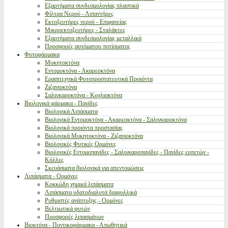
Εξαρτήματα συνδεσμολογίας πλαστικά
Φίλτρα Νερού - Λιπαντήρες
Εκτοξευτήρες νερού - Επιφανείας
Μικροεκτοξευτήρες - Σταλάκτες
Εξαρτήματα συνδεσμολογίας μεταλλικά
Προσφορές αυτόματου ποτίσματος
Φυτοφάρμακα
Μυκητοκτόνα
Εντομοκτόνα - Ακαρεοκτόνα
Ερασιτεχνικά Φυτοπροστατευτικά Προιόντα
Ζιζανιοκτόνα
Σαλιγκαροκτόνα - Κοχλιοκτόνα
Βιολογικά φάρμακα - Παγίδες
Βιολογικά Λιπάσματα
Βιολογικά Εντομοκτόνα - Ακαρεοκτόνα - Σαλιγκαροκτόνα
Βιολογικά προιόντα προστασίας
Βιολογικά Μυκητοκτόνα - Ζιζανιοκτόνα
Βιολογικές Φυτικές Ορμόνες
Βιολογικές Εντομοπαγίδες - Σαλιγκαροπαγίδες - Παγίδες ερπετών -
Κόλλες
Σκευάσματα βιολογικά για απεντομώσεις
Λιπάσματα - Ορμόνες
Κοκκώδη χημικά λιπάσματα
Λιπάσματα υδατοδιαλυτά διαφυλλικά
Ρυθμιστές ανάπτυξης - Ορμόνες
Βελτιωτικά φυτών
Προσφορές λιπασμάτων
Βιοκτόνα - Ποντικοφάρμακα - Απωθητικά