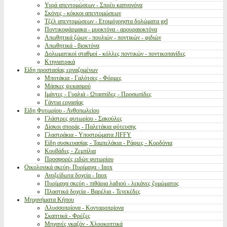
Υγρά απεντομώσεων - Σπρέυ καπνογόνα
Σκόνες - κόκκοι απεντομώσεων
Τζέλ απεντομώσεων - Ετοιμόχρηστα δολώματα gel
Ποντικοφάρμακα - μυοκτόνα - αρουραιοκτόνα
Απωθητικά ζώων - πουλιών - ποντικών - φιδιών
Απωθητικά - βιοκτόνα
Δολωματικοί σταθμοί - κόλλες ποντικών - ποντικοπαγίδες
Κτηνιατρικά
Είδη προστασίας εργαζομένων
Μποτάκια - Γαλότσες - Φόρμες
Μάσκες ψεκασμού
Ιμάντες - Γυαλιά - Ωτασπίδες - Προσωπίδες
Γάντια εργασίας
Είδη Φυτωρίου - Ανθοπωλείου
Γλάστρες φυτωρίου - Σακούλες
Δίσκοι σποράς - Παλετάκια φύτευσης
Γλαστράκια - Υποστρώματα JIFFY
Είδη συσκευασίας - Ταμπελάκια - Ράφιες - Κορδόνια
Κουβάδες - Ζεμπίλια
Προσφορές ειδών φυτωρίου
Οικολογικά σκεύη- Πυρίμαχα - Inox
Ανοξείδωτα δοχεία - Inox
Πυρίμαχα σκεύη - πιθάρια λαδιού - λεκάνες ζυμώματος
Πλαστικά δοχεία - Βαρέλια - Τενεκέδες
Μηχανήματα Κήπου
Αλυσσοπρίονα - Κονταροπρίονα
Σκαπτικά - Φρέζες
Μηχανές γκαζόν - Χλοοκοπτικά