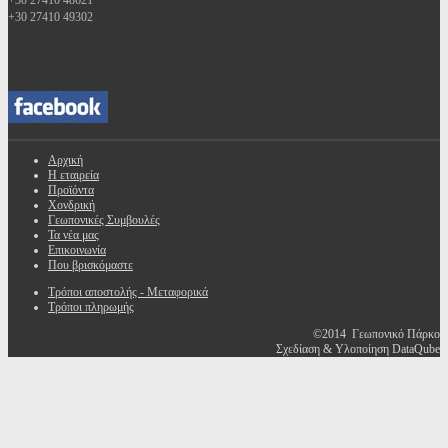
+30 27410 48621
+30 27410 49302
Αρχική
Η εταιρεία
Προϊόντα
Χονδρική
Γεωπονικές Συμβουλές
Τα νέα μας
Επικοινωνία
Που βρισκόμαστε
Τρόποι αποστολής - Μεταφορικά
Τρόποι πληρωμής
©2014 Γεωπονικό Πάρκο
Σχεδίαση & Υλοποίηση DataQube