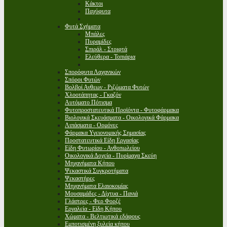
Κάκτοι
Παχύφυτα
Φυτά Σχήματα
Μπάλες
Πυραμίδες
Σπιράλ - Στριφτά
Ελεύθερα - Τοπιάρια
Σπορόφυτα Λαχανικών
Σπόροι Φυτών
Βολβοί Ανθεων - Ριζώματα Φυτών
Χλοοτάπητας - Γκαζόν
Αυτόματο Πότισμα
Φυτοπροστατευτικά Προϊόντα - Φυτοφάρμακα
Βιολογικά Σκευάσματα - Οικολογικά Φάρμακα
Λιπάσματα - Ορμόνες
Φάρμακα Υγειονομικής Σημασίας
Προστατευτικά Είδη Εργασίας
Είδη Φυτωρίου - Ανθοπωλείου
Οικολογικά Δοχεία - Πυρίμαχα Σκεύη
Μηχανήματα Κήπου
Ψεκαστικά Συγκροτήματα
Ψεκαστήρες
Μηχανήματα Ελαιοκομίας
Μουσαμάδες - Δίχτυα - Πανιά
Γλάστρες - Φερ Φορζέ
Εργαλεία - Είδη Κήπου
Χώματα - Βελτιωτικά εδάφους
Εμποτισμένη ξυλεία κήπου