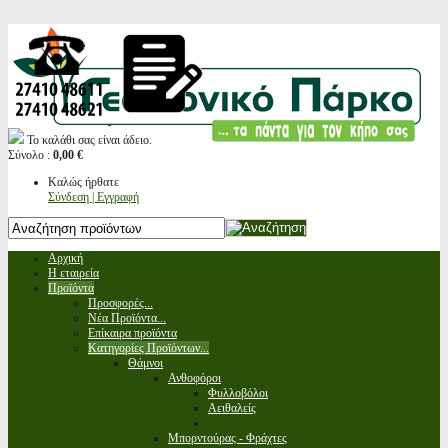
Το καλάθι σας είναι άδειο.
Σύνολο :
0,00 €
Καλώς ήρθατε
Σύνδεση | Εγγραφή
Αρχική
Η εταιρεία
Προϊόντα
Προσφορές...
Νέα Προϊόντα...
Επίκαιρα προϊόντα
Κατηγορίες Προϊόντων...
Θάμνοι
Ανθοφόροι
Φυλλοβόλοι
Αειθαλείς
Μπορντούρας - Φράχτες