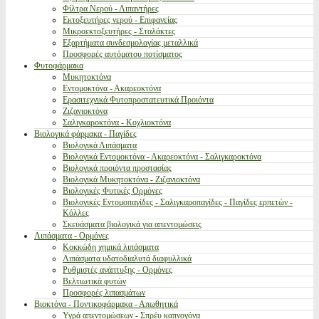
Φίλτρα Νερού - Λιπαντήρες
Εκτοξευτήρες νερού - Επιφανείας
Μικροεκτοξευτήρες - Σταλάκτες
Εξαρτήματα συνδεσμολογίας μεταλλικά
Προσφορές αυτόματου ποτίσματος
Φυτοφάρμακα
Μυκητοκτόνα
Εντομοκτόνα - Ακαρεοκτόνα
Ερασιτεχνικά Φυτοπροστατευτικά Προιόντα
Ζιζανιοκτόνα
Σαλιγκαροκτόνα - Κοχλιοκτόνα
Βιολογικά φάρμακα - Παγίδες
Βιολογικά Λιπάσματα
Βιολογικά Εντομοκτόνα - Ακαρεοκτόνα - Σαλιγκαροκτόνα
Βιολογικά προιόντα προστασίας
Βιολογικά Μυκητοκτόνα - Ζιζανιοκτόνα
Βιολογικές Φυτικές Ορμόνες
Βιολογικές Εντομοπαγίδες - Σαλιγκαροπαγίδες - Παγίδες ερπετών -
Κόλλες
Σκευάσματα βιολογικά για απεντομώσεις
Λιπάσματα - Ορμόνες
Κοκκώδη χημικά λιπάσματα
Λιπάσματα υδατοδιαλυτά διαφυλλικά
Ρυθμιστές ανάπτυξης - Ορμόνες
Βελτιωτικά φυτών
Προσφορές λιπασμάτων
Βιοκτόνα - Ποντικοφάρμακα - Απωθητικά
Υγρά απεντομώσεων - Σπρέυ καπνογόνα