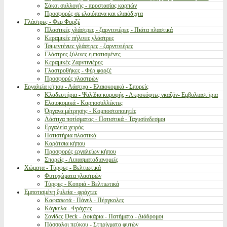
Σάκοι συλλογής - προστασίας καρπών
Προσφορές σε ελαιόπανα και ελαιόδιχτα
Γλάστρες - Φερ Φορζέ
Πλαστικές γλάστρες - ζαρντινιέρες - Πιάτα πλαστικά
Κεραμικές πήλινες γλάστρες
Τσιμεντένιες γλάστρες - ζαρντινιέρες
Γλάστρες ξύλινες εμποτισμένες
Κεραμικές Ζαρντινιέρες
Γλαστροθήκες - Φέρ φορζέ
Προσφορές γλαστρών
Εργαλεία κήπου - Λάστιχα - Ελαιοκομικά - Σπορείς
Κλαδευτήρια - Ψαλίδια κορυφής - Ακροκόφτες γκαζόν- Εμβολιαστήρια
Ελαιοκομικά - Καρποσυλλέκτες
Όργανα μέτρησης - Κομποστοποιητές
Λάστιχα ποτίσματος - Ποτιστικά - Ταχυσύνδεσμοι
Εργαλεία χειρός
Ποτιστήρια πλαστικά
Καρότσια κήπου
Προσφορές εργαλείων κήπου
Σπορείς - Λιπασματοδιανομείς
Χώματα - Τύρφες - Βελτιωτικά
Φυτοχώματα γλαστρών
Τύρφες - Κοπριά - Βελτιωτικά
Εμποτισμένη ξυλεία - φράχτες
Καφασωτά - Πάνελ - Πέργκολες
Κάγκελα - Φράχτες
Σανίδες Deck - Δοκάρια - Πατήματα - Διάδρομοι
Πάσσαλοι πεύκου - Στηρίγματα φυτών