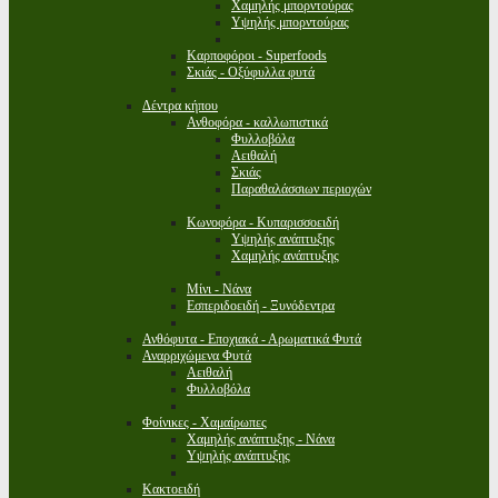
Χαμηλής μπορντούρας
Υψηλής μπορντούρας
Καρποφόροι - Superfoods
Σκιάς - Οξύφυλλα φυτά
Δέντρα κήπου
Ανθοφόρα - καλλωπιστικά
Φυλλοβόλα
Αειθαλή
Σκιάς
Παραθαλάσσιων περιοχών
Κωνοφόρα - Κυπαρισσοειδή
Υψηλής ανάπτυξης
Χαμηλής ανάπτυξης
Μίνι - Νάνα
Εσπεριδοειδή - Ξυνόδεντρα
Ανθόφυτα - Εποχιακά - Αρωματικά Φυτά
Αναρριχώμενα Φυτά
Αειθαλή
Φυλλοβόλα
Φοίνικες - Χαμαίρωπες
Χαμηλής ανάπτυξης - Νάνα
Υψηλής ανάπτυξης
Κακτοειδή