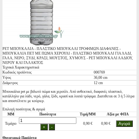
PET ΜΠΟΥΚΑΛΙΑ - ΠΛΑΣΤΙΚΟ ΜΠΟΥΚΑΛΙ ΤΡΟΦΙΜΩΝ ΔΙΑΦΑΝΕΣ -
ΜΠΟΥΚΑΛΙΑ ΠΕΤ ΜΕ ΠΩΜΑ ΧΕΡΟΥΛΙ - ΠΛΑΣΤΙΚΟ ΜΠΟΥΚΑΛΙ ΓΙΑ ΛΑΔΙ,
ΓΑΛΑ, ΝΕΡΟ, ΞΥΔΙ, ΚΡΑΣΙ, ΜΟΥΣΤΟΣ, ΧΥΜΟΥΣ - PET ΜΠΟΥΚΑΛΙ ΛΑΔΙΟΥ,
ΝΕΡΟΥ ΚΑΙ ΓΑΛΑΚΤΟΣ
Τεχνικά Χαρακτηριστικά
Κωδικός προϊόντος
000769
Υψος
36,00 cm
Διάμετρος
12 cm
Μπουκάλια pet με βιδωτό πώμα και χερούλι. Από ανθεκτικό, διαφανές πλαστικό,
κατάλληλο για λάδι, νερό, γάλα, ξύδι, κρασί και λοιπά τρόφιμα. Διατιθεται σε 3 ή 5 λίτρα
και αποστέλνετε με κούριερ.
Επιλογή ποσότητας & αγορά
ΜΜ
Ποσότητα
Τιμή/ΜΜ
Αξία με ΦΠΑ
Τεμάχιο
0,90 €
0,90 €
Θυγατρικά Προϊόντα