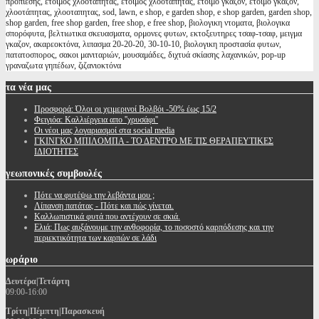
προπιεσης, έτοιμος χλοοτάπητας, ετοιμος χλοοταπητας, έτοιμο γκαζόν, ετοιμο γκαζον,
χλοοτάπητας, χλοοταπητας, sod, lawn, e shop, e garden shop, e shop garden, garden shop,
shop garden, free shop garden, free shop, e free shop, βιολογικη ντοματα, βιολογικα
σπορόφυτα, βελτιωτικα σκευασματα, ορμονες φυτων, εκτοξευτηρες τσαφ-τσαφ, μειγμα
γκαζον, ακαρεοκτόνα, λιπασμα 20-20-20, 30-10-10, βιολογικη προστασία φυτων,
πατατοσπορος, σακοι μανιταριών, μουσαμάδες, διχτυά σκίασης λαχανικών, pop-up
γραναζωτα γηπέδων, ζιζανιοκτόνα
τα
νέα μας
Προσφορά: Όλοι οι χειμερινοί Βολβόι -50% έως 15/2
Φειγιόα: Καλλιέργεια απο ''χρυσάφι''
Oι νέοι μας λογαριασμοί στα social media
ΓΚΙΝΓΚΟ ΜΠΙΛΟΜΠΑ - ΤΟ ΔΕΝΤΡΟ ΜΕ ΤΙΣ ΘΕΡΑΠΕΥΤΙΚΕΣ
ΙΔΙΟΤΗΤΕΣ
γεωπονικές
συμβουλές
Πότε να φυτέψω την λεβάντα μου ;
Λίπανση πατάτας - Πότε και πώς γίνεται.
Καλλωπιστικά φυτά που αντέχουν σε σκιά.
Ελιά: Πως αυξάνουμε την ανθοφορία, το ποσοστό καρπόδεσης και την
περιεκτικότητα των καρπών σε λάδι
ωράριο
Δευτέρα|Τετάρτη
09:00-16:00
Τρίτη|Πέμπτη|Παρασκευή