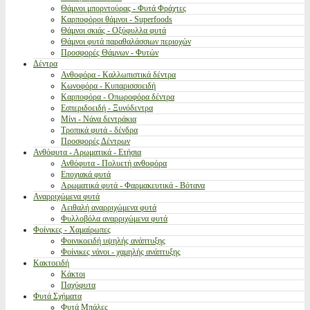
Θάμνοι μπορντούρας - Φυτά Φράχτες
Καρποφόροι θάμνοι - Superfoods
Θάμνοι σκιάς - Οξύφυλλα φυτά
Θάμνοι φυτά παραθαλάσσιων περιοχών
Προσφορές Θάμνων - Φυτών
Δέντρα
Ανθοφόρα - Καλλωπιστικά δέντρα
Κωνοφόρα - Κυπαρισσοειδή
Καρποφόρα - Οπωροφόρα δέντρα
Εσπεριδοειδή - Ξυνόδεντρα
Μίνι - Νάνα δεντράκια
Τροπικά φυτά - δένδρα
Προσφορές Δέντρων
Ανθόφυτα - Αρωματικά - Ετήσια
Ανθόφυτα - Πολυετή ανθοφόρα
Εποχιακά φυτά
Αρωματικά φυτά - Φαρμακευτικά - Βότανα
Αναρριχώμενα φυτά
Αειθαλή αναρριχώμενα φυτά
Φυλλοβόλα αναρριχώμενα φυτά
Φοίνικες - Χαμαίρωπες
Φοινικοειδή υψηλής ανάπτυξης
Φοίνικες νάνοι - χαμηλής ανάπτυξης
Κακτοειδή
Κάκτοι
Παχύφυτα
Φυτά Σχήματα
Φυτά Μπάλες