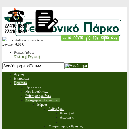
Το καλάθι σας είναι άδειο.
Σύνολο :
0,00 €
Καλώς ήρθατε
Σύνδεση | Εγγραφή
Αρχική
Η εταιρεία
Προϊόντα
Προσφορές...
Νέα Προϊόντα...
Επίκαιρα προϊόντα
Κατηγορίες Προϊόντων...
Θάμνοι
Ανθοφόροι
Φυλλοβόλοι
Αειθαλείς
Μπορντούρας - Φράχτες