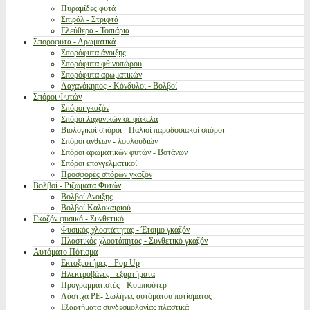
Πυραμίδες φυτά
Σπιράλ - Στριφτά
Ελεύθερα - Τοπιάρια
Σπορόφυτα - Αρωματικά
Σπορόφυτα άνοιξης
Σπορόφυτα φθινοπώρου
Σπορόφυτα αρωματικών
Λαχανόκηπος - Κόνδυλοι - Βολβοί
Σπόροι Φυτών
Σπόροι γκαζόν
Σπόροι λαχανικών σε φάκελα
Βιολογικοί σπόροι - Παλιοί παραδοσιακοί σπόροι
Σπόροι ανθέων - λουλουδιών
Σπόροι αρωματικών φυτών - Βοτάνων
Σπόροι επαγγελματικοί
Προσφορές σπόρων γκαζόν
Βολβοί - Ριζώματα Φυτών
Βολβοί Ανοιξης
Βολβοί Καλοκαιριού
Γκαζόν φυσικό - Συνθετικό
Φυσικός χλοοτάπητας - Έτοιμο γκαζόν
Πλαστικός χλοοτάπητας - Συνθετικό γκαζόν
Αυτόματο Πότισμα
Εκτοξευτήρες - Pop Up
Ηλεκτροβάνες - εξαρτήματα
Προγραμματιστές - Κομπιούτερ
Λάστιχα PE- Σωλήνες αυτόματου ποτίσματος
Εξαρτήματα συνδεσμολογίας πλαστικά