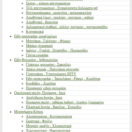
Σκόνες - κόκκοι απεντομώσεων
Τζέλ απεντομώσεων - Ετοιμόχρηστα δολώματα gel
Ποντικοφάρμακα - μυοκτόνα - αρουραιοκτόνα
Απωθητικά ζώων - πουλιών - ποντικών - φιδιών
Απωθητικά - βιοκτόνα
Δολωματικοί σταθμοί - κόλλες ποντικών - ποντικοπαγίδες
Κτηνιατρικά
Είδη προστασίας εργαζομένων
Μποτάκια - Γαλότσες - Φόρμες
Μάσκες ψεκασμού
Ιμάντες - Γυαλιά - Ωτασπίδες - Προσωπίδες
Γάντια εργασίας
Είδη Φυτωρίου - Ανθοπωλείου
Γλάστρες φυτωρίου - Σακούλες
Δίσκοι σποράς - Παλετάκια φύτευσης
Γλαστράκια - Υποστρώματα JIFFY
Είδη συσκευασίας - Ταμπελάκια - Ράφιες - Κορδόνια
Κουβάδες - Ζεμπίλια
Προσφορές ειδών φυτωρίου
Οικολογικά σκεύη- Πυρίμαχα - Inox
Ανοξείδωτα δοχεία - Inox
Πυρίμαχα σκεύη - πιθάρια λαδιού - λεκάνες ζυμώματος
Πλαστικά δοχεία - Βαρέλια - Τενεκέδες
Μηχανήματα Κήπου
Αλυσσοπρίονα - Κονταροπρίονα
Σκαπτικά - Φρέζες
Μηχανές γκαζόν - Χλοοκοπτικά
Χορτοκοπτικά - Θαμνοκοπτικά