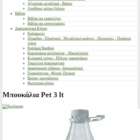
Αξεσουάρ μεταλλικά - Βάσεις
Αποθήκες κήπου ξύλινες
Βιβλία
Βιβλία για ερασιτέχνες
Βιβλία για επαγγελματίες
Διακοσμητικά Κήπου
Καλαμωτές
Πλακίδια - Πλαστικοί - Μεταλλικοί φράχτες - Πέργκολες - Πράσινοι
τοίχοι
Καλάμια Bamboo
Καμπανάκια αυλόπορτας - Μικροέπιπλα
Κεραμικά τοίχου - Πήλινες παραστάσεις
Τσιμέντινα διακοσμητικά
Διαμόρφωση εδάφους -διαχωριστικά.
Ελαφρόπετρα - Φλοιός Πεύκου
Βρύσες ορειχάλκινες
Φωτιστικά κήπου
Μπουκάλια Pet 3 lt