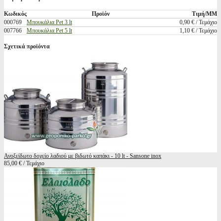
Κωδικός
Προϊόν
Τιμή/ΜΜ
000769
Μπουκάλια Pet 3 lt
0,90 € / Τεμάχιο
007766
Μπουκάλια Pet 5 lt
1,10 € / Τεμάχιο
Σχετικά προϊόντα
Ανοξείδωτο δοχείο λαδιού με βιδωτό καπάκι - 10 lt - Sansone inox
85,00 € / Τεμάχιο