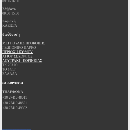
09:00-16:00
Σάββατο
09:00-15:00
Κυριακή
ΚΛΕΙΣΤΑ
διεύθυνση
ΜΕΓΓΟΥΛΗΣ ΠΡΟΚΟΠΗΣ
ΓΕΩΠΟΝΙΚΟ ΠΑΡΚΟ
ΠΕΡΙΟΧΗ ΙΣΘΜΟΥ
ΑΓΙΟΥ ΣΩΖΟΝΤΟΣ
ΛΟΥΤΡΑΚΙ - ΚΟΡΙΝΘΙΑΣ
ΤΚ 203 00
ΤΘ 14/17
ΕΛΛΑΔΑ
επικοινωνία
ΤΗΛΕΦΩΝΑ
+30 27410 48611
+30 27410 48621
+30 27410 49302