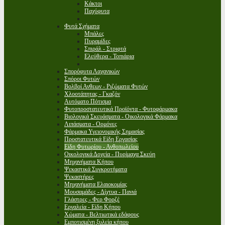
Κάκτοι
Παχύφυτα
Φυτά Σχήματα
Μπάλες
Πυραμίδες
Σπιράλ - Στριφτά
Ελεύθερα - Τοπιάρια
Σπορόφυτα Λαχανικών
Σπόροι Φυτών
Βολβοί Ανθεων - Ριζώματα Φυτών
Χλοοτάπητας - Γκαζόν
Αυτόματο Πότισμα
Φυτοπροστατευτικά Προϊόντα - Φυτοφάρμακα
Βιολογικά Σκευάσματα - Οικολογικά Φάρμακα
Λιπάσματα - Ορμόνες
Φάρμακα Υγειονομικής Σημασίας
Προστατευτικά Είδη Εργασίας
Είδη Φυτωρίου - Ανθοπωλείου
Οικολογικά Δοχεία - Πυρίμαχα Σκεύη
Μηχανήματα Κήπου
Ψεκαστικά Συγκροτήματα
Ψεκαστήρες
Μηχανήματα Ελαιοκομίας
Μουσαμάδες - Δίχτυα - Πανιά
Γλάστρες - Φερ Φορζέ
Εργαλεία - Είδη Κήπου
Χώματα - Βελτιωτικά εδάφους
Εμποτισμένη ξυλεία κήπου