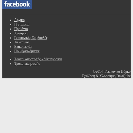
Αρχική
Η εταιρεία
Προϊόντα
Χονδρική
Γεωπονικές Συμβουλές
Τα νέα μας
Επικοινωνία
Που βρισκόμαστε
Τρόποι αποστολής - Μεταφορικά
Τρόποι πληρωμής
©2014 Γεωπονικό Πάρκο
Σχεδίαση & Υλοποίηση DataQube