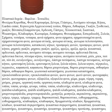
Πλαστικά δοχεία - Βαρέλια - Τενεκέδες
Φυτώρια Κορινθίας, Φυτά Καρποφόρα, Δέντρα, Γλάστρες, Αυτόματο πότισμα, Κήπος,
Garden center, Κηποτεχνία Αρχιτεκτονική τοπίου, Θάμνοι, Ανθοφόρα, Γκαζόν, Συνθετικό,
γκαζόν, Βότσαλα,Ελαφρόπετρα, Αρδευση, Γάστρες, Χλοοκοπτικά, Σκαπτικά,
Ψεκαστήρες, Κλαδοφάγοι, Κωνοφόρα, Λιπάσματα, Φυτοφάρμακα, Εσπεριδοειδή, Ξυλεία,
Σχήματα, τοπιάρια, τοπιαρια, φυτά σχήματα, φυτα σχηματα, σχηματοποιημένα φυτά,
σχηματοποιημενα φυτα, φυτώρια αττικής, φυτωρια αττικης, φυτωρια πελοπονησσου,
φυτωρια πελοπονησσου, κατασκευές κήπων, προσφορές φυτών, προσφορες φυτων, φυτά
κήπου, μηχανές γκαζόν, μηχανες γκαζον, φρέζες, φρεζες, φρέζα, φρεζα, ψεκαστικά,
αρδευτικά, αρδευτικα, αυτόματο πότισμα, αυτοματο ποτισμα, αρδευτικά δίκτυα,
αρδευτικα δικτυα, πότισμα κήπου, ποτισμα κηπου, αυτόματα ποτιστικά, μπέκ, μπεκ, ποπ
απ, πόπ άπ, εκτοξευτήρες, εκτοξευτηρες, λάστιχα ποτίσματος, λαστιχα ποτισματος, κέντρα
κήπου, εμποτισμένη ξυλεία, εμποτισμενη ξυλεια, ξυλεία κήπου, ξυλεια κηπου, πέργκολες,
περγκολες, καφασωτά, καφασωτα, θάμνοι μπορντούρας, θαμνοι μπορντουρας, ανθοφόροι
θάμνοι, ανθοφοροι θαμνοι, γεωπονικά καταστήματα, γεωπονικα καταστηματα,
εγκυκλοπαίδεια φυτών, εγκυκλοπαιδεια φυτών, φωτο φυτων, φωτό φυτών, φωτογραφίες
φυτών, φωτογραφιες φυτων, οξύφυλλα, οξυφυλλα φυτα, χώμα, χωμα, τύρφη, τυρφη,
χούμος, χουμος, οργανική ουσία, οργανικη ουσια, κλαδεμένα φυτά, κλαδεμενα φυτα,
τσάπα, τσαπα, φτυάρι, φτυαρι, τσάπα, τσαπα, κλαδευτήρι, κλαδευτήρια, κλαδευτηρι,
ψαλίδια κλαδέματος, ψαλίδι κλαδέματος, ψαλιδι κλαδεματος, ψαλιδια κλαδεματος,
μπορντουροψάλιδα, μπορντουροψαλιδο, μεσηνέζα, μεσηνεζα, ακροκόπτης, ακροκόπτης,
τρίμερ, τριμερ, τρίμμερ, τριμμερ, θαμνοκοπτικό, θαμνοκοπτικο, ευθυγραμμιστης,
ευθυγραμμιστής, κλαδοφάγος, κλαδοφαγος, θρυμματιστής κλαδιών, θρυμματιστης
κλαδιων, ψεκαστικά συγκροτήματα, ψεκαστικα συγκροτηματα, ψεκαστικά, ψεκαστικα,
ψεκαστήρες, ψεκαστηρες, ψεκαστήρι, ψεκαστηρι, ψεκαστήρες προπίεσης, ψεκαστηρες