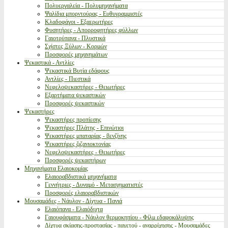
Πολυεργαλεία - Πολυμηχανήματα
Ψαλίδια μπορντούρας - Ευθυγραμμιστές
Κλαδοφάγοι - Εξαερωτήρες
Φυσητήρες - Απορροφητήρες φύλλων
Γαιοτρύπανα - Πλυστικά
Σχίστες Ξύλων - Κορμών
Προσφορές μηχανημάτων
Ψεκαστικά - Αντλίες
Ψεκαστικά Βυτία εδάφους
Αντλίες - Πιεστικά
Νεφελοψεκαστήρες - Θειωτήρες
Εξαρτήματα ψεκαστικών
Προσφορές ψεκαστικών
Ψεκαστήρες
Ψεκαστήρες προπίεσης
Ψεκαστήρες Πλάτης - Επινώτιοι
Ψεκαστήρες μπαταρίας - βενζίνης
Ψεκαστήρες ζιζανιοκτονίας
Νεφελοψεκαστήρες - Θειωτήρες
Προσφορές ψεκαστήρων
Μηχανήματα Ελαιοκομίας
Ελαιοραβδιστικά μηχανήματα
Γεννήτριες - Δυναμό - Μετασχηματιστές
Προσφορές ελαιοραβδιστικών
Μουσαμάδες - Νάυλον - Δίχτυα - Πανιά
Ελαιόπανα - Ελαιόδιχτα
Γαιουφάσματα - Νάυλον θερμοκηπίου - Φίλμ εδαφοκάλυψης
Δίχτυα σκίασης-προστασίας - παγετού - αναρρίχησης - Μουσαμάδες