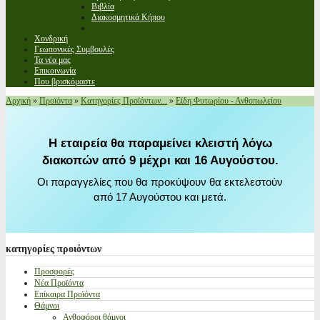
Βιβλία
Διακοσμητικά Κήπου
Χονδρική
Γεωπονικές Συμβουλές
Τα νέα μας
Επικοινωνία
Που βρισκόμαστε
Αρχική
»
Προϊόντα
»
Κατηγορίες Προϊόντων...
»
Είδη Φυτωρίου - Ανθοπωλείου
Η εταιρεία θα παραμείνει κλειστή λόγω
διακοπών από 9 μέχρι και 16 Αυγούστου.
Οι παραγγελίες που θα προκύψουν θα εκτελεστούν
από 17 Αυγούστου και μετά.
κατηγορίες
προιόντων
Προσφορές
Νέα Προϊόντα
Επίκαιρα Προϊόντα
Θάμνοι
Ανθοφόροι θάμνοι