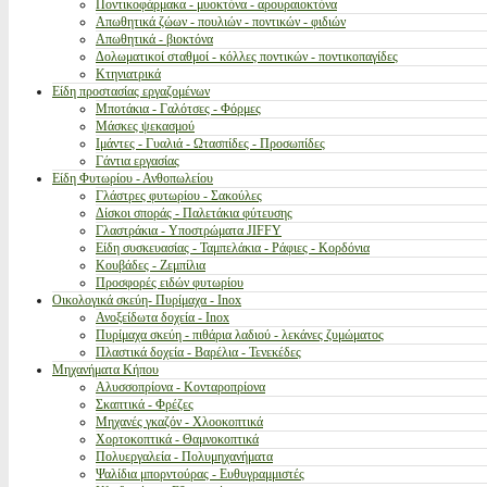
Ποντικοφάρμακα - μυοκτόνα - αρουραιοκτόνα
Απωθητικά ζώων - πουλιών - ποντικών - φιδιών
Απωθητικά - βιοκτόνα
Δολωματικοί σταθμοί - κόλλες ποντικών - ποντικοπαγίδες
Κτηνιατρικά
Είδη προστασίας εργαζομένων
Μποτάκια - Γαλότσες - Φόρμες
Μάσκες ψεκασμού
Ιμάντες - Γυαλιά - Ωτασπίδες - Προσωπίδες
Γάντια εργασίας
Είδη Φυτωρίου - Ανθοπωλείου
Γλάστρες φυτωρίου - Σακούλες
Δίσκοι σποράς - Παλετάκια φύτευσης
Γλαστράκια - Υποστρώματα JIFFY
Είδη συσκευασίας - Ταμπελάκια - Ράφιες - Κορδόνια
Κουβάδες - Ζεμπίλια
Προσφορές ειδών φυτωρίου
Οικολογικά σκεύη- Πυρίμαχα - Inox
Ανοξείδωτα δοχεία - Inox
Πυρίμαχα σκεύη - πιθάρια λαδιού - λεκάνες ζυμώματος
Πλαστικά δοχεία - Βαρέλια - Τενεκέδες
Μηχανήματα Κήπου
Αλυσσοπρίονα - Κονταροπρίονα
Σκαπτικά - Φρέζες
Μηχανές γκαζόν - Χλοοκοπτικά
Χορτοκοπτικά - Θαμνοκοπτικά
Πολυεργαλεία - Πολυμηχανήματα
Ψαλίδια μπορντούρας - Ευθυγραμμιστές