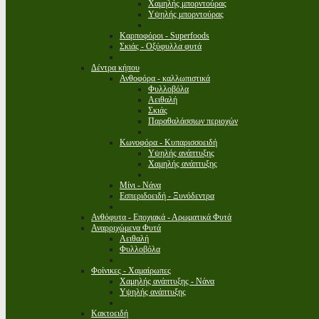
Χαμηλής μπορντούρας
Υψηλής μπορντούρας
Καρποφόροι - Superfoods
Σκιάς - Οξύφυλλα φυτά
Δέντρα κήπου
Ανθοφόρα - καλλωπιστικά
Φυλλοβόλα
Αειθαλή
Σκιάς
Παραθαλάσσιων περιοχών
Κωνοφόρα - Κυπαρισσοειδή
Υψηλής ανάπτυξης
Χαμηλής ανάπτυξης
Μίνι - Νάνα
Εσπεριδοειδή - Ξυνόδεντρα
Ανθόφυτα - Εποχιακά - Αρωματικά Φυτά
Αναρριχώμενα Φυτά
Αειθαλή
Φυλλοβόλα
Φοίνικες - Χαμαίρωπες
Χαμηλής ανάπτυξης - Νάνα
Υψηλής ανάπτυξης
Κακτοειδή