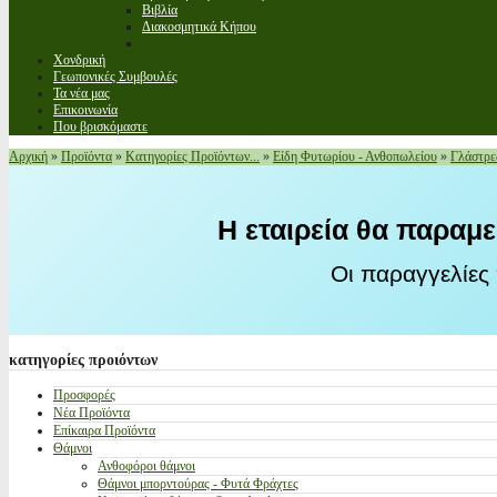
Βιβλία
Διακοσμητικά Κήπου
Χονδρική
Γεωπονικές Συμβουλές
Τα νέα μας
Επικοινωνία
Που βρισκόμαστε
Αρχική
»
Προϊόντα
»
Κατηγορίες Προϊόντων...
»
Είδη Φυτωρίου - Ανθοπωλείου
»
Γλάστρε
Η εταιρεία θα παραμε
Οι παραγγελίες
κατηγορίες
προιόντων
Προσφορές
Νέα Προϊόντα
Επίκαιρα Προϊόντα
Θάμνοι
Ανθοφόροι θάμνοι
Θάμνοι μπορντούρας - Φυτά Φράχτες