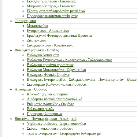
Εκτοξευτήρες νερού - Επιφανείας
Μικροεκτοξευτήρες - Σταλάκτες
Εξαρτήματα συνδεσμολογίας μεταλλικά
Προσφορές αυτόματου ποτίσματος
Φυτοφάρμακα
Μυκητοκτόνα
Εντομοκτόνα - Ακαρεοκτόνα
Ερασιτεχνικά Φυτοπροστατευτικά Προιόντα
Ζιζανιοκτόνα
Σαλιγκαροκτόνα - Κοχλιοκτόνα
Βιολογικά φάρμακα - Παγίδες
Βιολογικά Λιπάσματα
Βιολογικά Εντομοκτόνα - Ακαρεοκτόνα - Σαλιγκαροκτόνα
Βιολογικά προιόντα προστασίας
Βιολογικά Μυκητοκτόνα - Ζιζανιοκτόνα
Βιολογικές Φυτικές Ορμόνες
Βιολογικές Εντομοπαγίδες - Σαλιγκαροπαγίδες - Παγίδες ερπετών - Κόλλε
Σκευάσματα βιολογικά για απεντομώσεις
Λιπάσματα - Ορμόνες
Κοκκώδη χημικά λιπάσματα
Λιπάσματα υδατοδιαλυτά διαφυλλικά
Ρυθμιστές ανάπτυξης - Ορμόνες
Βελτιωτικά φυτών
Προσφορές λιπασμάτων
Βιοκτόνα - Ποντικοφάρμακα - Απωθητικά
Υγρά απεντομώσεων - Σπρέυ καπνογόνα
Σκόνες - κόκκοι απεντομώσεων
Τζέλ απεντομώσεων - Ετοιμόχρηστα δολώματα gel