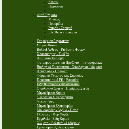
Κάκτοι
Παχύφυτα
Φυτά Σχήματα
Μπάλες
Πυραμίδες
Σπιράλ - Στριφτά
Ελεύθερα - Τοπιάρια
Σπορόφυτα Λαχανικών
Σπόροι Φυτών
Βολβοί Ανθεων - Ριζώματα Φυτών
Χλοοτάπητας - Γκαζόν
Αυτόματο Πότισμα
Φυτοπροστατευτικά Προϊόντα - Φυτοφάρμακα
Βιολογικά Σκευάσματα - Οικολογικά Φάρμακα
Λιπάσματα - Ορμόνες
Φάρμακα Υγειονομικής Σημασίας
Προστατευτικά Είδη Εργασίας
Είδη Φυτωρίου - Ανθοπωλείου
Οικολογικά Δοχεία - Πυρίμαχα Σκεύη
Μηχανήματα Κήπου
Ψεκαστικά Συγκροτήματα
Ψεκαστήρες
Μηχανήματα Ελαιοκομίας
Μουσαμάδες - Δίχτυα - Πανιά
Γλάστρες - Φερ Φορζέ
Εργαλεία - Είδη Κήπου
Χώματα - Βελτιωτικά εδάφους
Εμποτισμένη ξυλεία κήπου