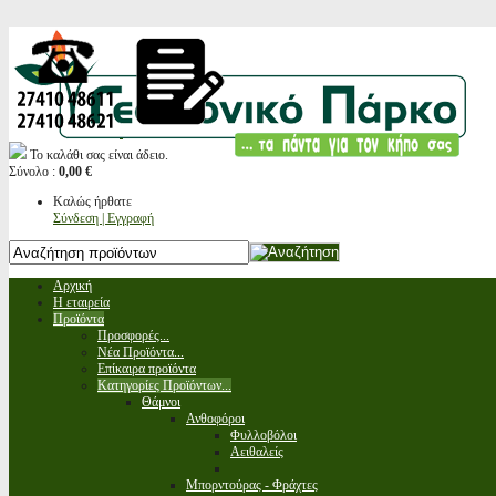
Το καλάθι σας είναι άδειο.
Σύνολο :
0,00 €
Καλώς ήρθατε
Σύνδεση | Εγγραφή
Αρχική
Η εταιρεία
Προϊόντα
Προσφορές...
Νέα Προϊόντα...
Επίκαιρα προϊόντα
Κατηγορίες Προϊόντων...
Θάμνοι
Ανθοφόροι
Φυλλοβόλοι
Αειθαλείς
Μπορντούρας - Φράχτες