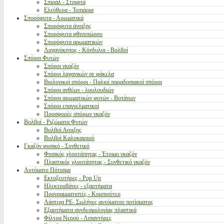
Σπιράλ - Στριφτά
Ελεύθερα - Τοπιάρια
Σπορόφυτα - Αρωματικά
Σπορόφυτα άνοιξης
Σπορόφυτα φθινοπώρου
Σπορόφυτα αρωματικών
Λαχανόκηπος - Κόνδυλοι - Βολβοί
Σπόροι Φυτών
Σπόροι γκαζόν
Σπόροι λαχανικών σε φάκελα
Βιολογικοί σπόροι - Παλιοί παραδοσιακοί σπόροι
Σπόροι ανθέων - λουλουδιών
Σπόροι αρωματικών φυτών - Βοτάνων
Σπόροι επαγγελματικοί
Προσφορές σπόρων γκαζόν
Βολβοί - Ριζώματα Φυτών
Βολβοί Ανοιξης
Βολβοί Καλοκαιριού
Γκαζόν φυσικό - Συνθετικό
Φυσικός χλοοτάπητας - Έτοιμο γκαζόν
Πλαστικός χλοοτάπητας - Συνθετικό γκαζόν
Αυτόματο Πότισμα
Εκτοξευτήρες - Pop Up
Ηλεκτροβάνες - εξαρτήματα
Προγραμματιστές - Κομπιούτερ
Λάστιχα PE- Σωλήνες αυτόματου ποτίσματος
Εξαρτήματα συνδεσμολογίας πλαστικά
Φίλτρα Νερού - Λιπαντήρες