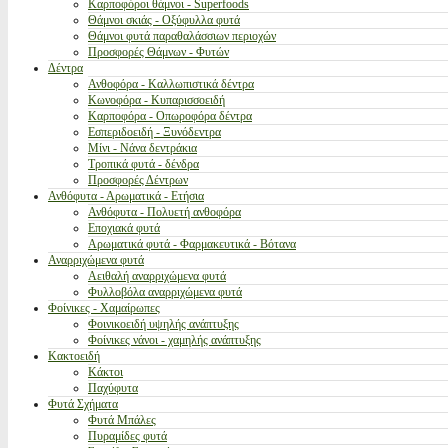
Καρποφόροι θάμνοι - Superfoods
Θάμνοι σκιάς - Οξύφυλλα φυτά
Θάμνοι φυτά παραθαλάσσιων περιοχών
Προσφορές Θάμνων - Φυτών
Δέντρα
Ανθοφόρα - Καλλωπιστικά δέντρα
Κωνοφόρα - Κυπαρισσοειδή
Καρποφόρα - Οπωροφόρα δέντρα
Εσπεριδοειδή - Ξυνόδεντρα
Μίνι - Νάνα δεντράκια
Τροπικά φυτά - δένδρα
Προσφορές Δέντρων
Ανθόφυτα - Αρωματικά - Ετήσια
Ανθόφυτα - Πολυετή ανθοφόρα
Εποχιακά φυτά
Αρωματικά φυτά - Φαρμακευτικά - Βότανα
Αναρριχώμενα φυτά
Αειθαλή αναρριχώμενα φυτά
Φυλλοβόλα αναρριχώμενα φυτά
Φοίνικες - Χαμαίρωπες
Φοινικοειδή υψηλής ανάπτυξης
Φοίνικες νάνοι - χαμηλής ανάπτυξης
Κακτοειδή
Κάκτοι
Παχύφυτα
Φυτά Σχήματα
Φυτά Μπάλες
Πυραμίδες φυτά