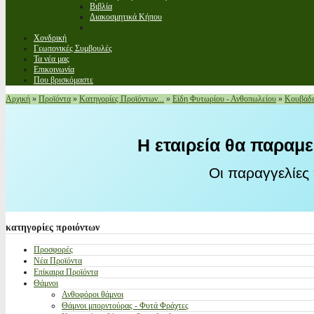
Βιβλία
Διακοσμητικά Κήπου
Χονδρική
Γεωπονικές Συμβουλές
Τα νέα μας
Επικοινωνία
Που βρισκόμαστε
Αρχική
»
Προϊόντα
»
Κατηγορίες Προϊόντων...
»
Είδη Φυτωρίου - Ανθοπωλείου
»
Κουβάδε
Η εταιρεία θα παραμε
Οι παραγγελίες
κατηγορίες
προιόντων
Προσφορές
Νέα Προϊόντα
Επίκαιρα Προϊόντα
Θάμνοι
Ανθοφόροι θάμνοι
Θάμνοι μπορντούρας - Φυτά Φράχτες