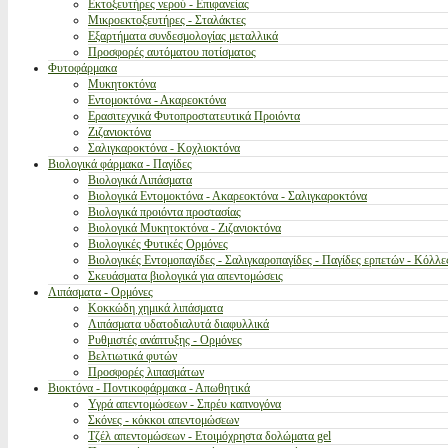
Εκτοξευτήρες νερού - Επιφανείας
Μικροεκτοξευτήρες - Σταλάκτες
Εξαρτήματα συνδεσμολογίας μεταλλικά
Προσφορές αυτόματου ποτίσματος
Φυτοφάρμακα
Μυκητοκτόνα
Εντομοκτόνα - Ακαρεοκτόνα
Ερασιτεχνικά Φυτοπροστατευτικά Προιόντα
Ζιζανιοκτόνα
Σαλιγκαροκτόνα - Κοχλιοκτόνα
Βιολογικά φάρμακα - Παγίδες
Βιολογικά Λιπάσματα
Βιολογικά Εντομοκτόνα - Ακαρεοκτόνα - Σαλιγκαροκτόνα
Βιολογικά προιόντα προστασίας
Βιολογικά Μυκητοκτόνα - Ζιζανιοκτόνα
Βιολογικές Φυτικές Ορμόνες
Βιολογικές Εντομοπαγίδες - Σαλιγκαροπαγίδες - Παγίδες ερπετών - Κόλλε
Σκευάσματα βιολογικά για απεντομώσεις
Λιπάσματα - Ορμόνες
Κοκκώδη χημικά λιπάσματα
Λιπάσματα υδατοδιαλυτά διαφυλλικά
Ρυθμιστές ανάπτυξης - Ορμόνες
Βελτιωτικά φυτών
Προσφορές λιπασμάτων
Βιοκτόνα - Ποντικοφάρμακα - Απωθητικά
Υγρά απεντομώσεων - Σπρέυ καπνογόνα
Σκόνες - κόκκοι απεντομώσεων
Τζέλ απεντομώσεων - Ετοιμόχρηστα δολώματα gel