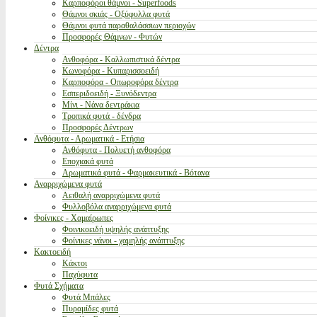
Καρποφόροι θάμνοι - Superfoods
Θάμνοι σκιάς - Οξύφυλλα φυτά
Θάμνοι φυτά παραθαλάσσιων περιοχών
Προσφορές Θάμνων - Φυτών
Δέντρα
Ανθοφόρα - Καλλωπιστικά δέντρα
Κωνοφόρα - Κυπαρισσοειδή
Καρποφόρα - Οπωροφόρα δέντρα
Εσπεριδοειδή - Ξυνόδεντρα
Μίνι - Νάνα δεντράκια
Τροπικά φυτά - δένδρα
Προσφορές Δέντρων
Ανθόφυτα - Αρωματικά - Ετήσια
Ανθόφυτα - Πολυετή ανθοφόρα
Εποχιακά φυτά
Αρωματικά φυτά - Φαρμακευτικά - Βότανα
Αναρριχώμενα φυτά
Αειθαλή αναρριχώμενα φυτά
Φυλλοβόλα αναρριχώμενα φυτά
Φοίνικες - Χαμαίρωπες
Φοινικοειδή υψηλής ανάπτυξης
Φοίνικες νάνοι - χαμηλής ανάπτυξης
Κακτοειδή
Κάκτοι
Παχύφυτα
Φυτά Σχήματα
Φυτά Μπάλες
Πυραμίδες φυτά