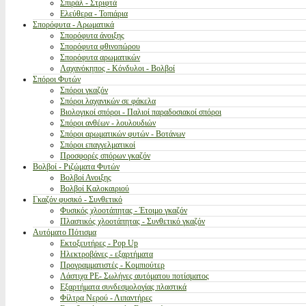
Σπιράλ - Στριφτά
Ελεύθερα - Τοπιάρια
Σπορόφυτα - Αρωματικά
Σπορόφυτα άνοιξης
Σπορόφυτα φθινοπώρου
Σπορόφυτα αρωματικών
Λαχανόκηπος - Κόνδυλοι - Βολβοί
Σπόροι Φυτών
Σπόροι γκαζόν
Σπόροι λαχανικών σε φάκελα
Βιολογικοί σπόροι - Παλιοί παραδοσιακοί σπόροι
Σπόροι ανθέων - λουλουδιών
Σπόροι αρωματικών φυτών - Βοτάνων
Σπόροι επαγγελματικοί
Προσφορές σπόρων γκαζόν
Βολβοί - Ριζώματα Φυτών
Βολβοί Ανοιξης
Βολβοί Καλοκαιριού
Γκαζόν φυσικό - Συνθετικό
Φυσικός χλοοτάπητας - Έτοιμο γκαζόν
Πλαστικός χλοοτάπητας - Συνθετικό γκαζόν
Αυτόματο Πότισμα
Εκτοξευτήρες - Pop Up
Ηλεκτροβάνες - εξαρτήματα
Προγραμματιστές - Κομπιούτερ
Λάστιχα PE- Σωλήνες αυτόματου ποτίσματος
Εξαρτήματα συνδεσμολογίας πλαστικά
Φίλτρα Νερού - Λιπαντήρες