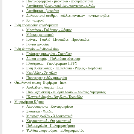
Ποντικοφάρμακα - μυοκτόνα - αρουραιοκτόνα
Απωθητικά ζώων - πουλιών - ποντικών - φιδιών
Απωθητικά - βιοκτόνα
Δολωματικοί σταθμοί - κόλλες ποντικών - ποντικοπαγίδες
Κτηνιατρικά
Είδη προστασίας εργαζομένων
Μποτάκια - Γαλότσες - Φόρμες
Μάσκες ψεκασμού
Ιμάντες - Γυαλιά - Ωτασπίδες - Προσωπίδες
Γάντια εργασίας
Είδη Φυτωρίου - Ανθοπωλείου
Γλάστρες φυτωρίου - Σακούλες
Δίσκοι σποράς - Παλετάκια φύτευσης
Γλαστράκια - Υποστρώματα JIFFY
Είδη συσκευασίας - Ταμπελάκια - Ράφιες - Κορδόνια
Κουβάδες - Ζεμπίλια
Προσφορές ειδών φυτωρίου
Οικολογικά σκεύη- Πυρίμαχα - Inox
Ανοξείδωτα δοχεία - Inox
Πυρίμαχα σκεύη - πιθάρια λαδιού - λεκάνες ζυμώματος
Πλαστικά δοχεία - Βαρέλια - Τενεκέδες
Μηχανήματα Κήπου
Αλυσσοπρίονα - Κονταροπρίονα
Σκαπτικά - Φρέζες
Μηχανές γκαζόν - Χλοοκοπτικά
Χορτοκοπτικά - Θαμνοκοπτικά
Πολυεργαλεία - Πολυμηχανήματα
Ψαλίδια μπορντούρας - Ευθυγραμμιστές