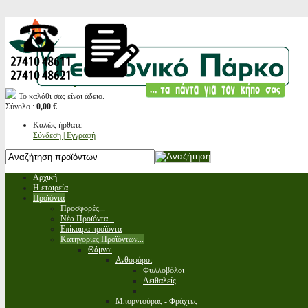
Το καλάθι σας είναι άδειο.
Σύνολο :
0,00 €
Καλώς ήρθατε
Σύνδεση | Εγγραφή
Αρχική
Η εταιρεία
Προϊόντα
Προσφορές...
Νέα Προϊόντα...
Επίκαιρα προϊόντα
Κατηγορίες Προϊόντων...
Θάμνοι
Ανθοφόροι
Φυλλοβόλοι
Αειθαλείς
Μπορντούρας - Φράχτες