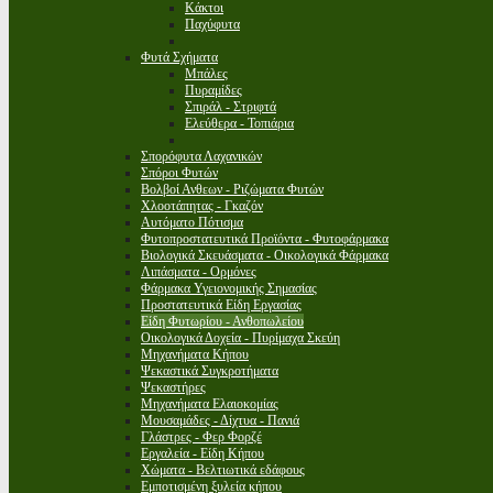
Κάκτοι
Παχύφυτα
Φυτά Σχήματα
Μπάλες
Πυραμίδες
Σπιράλ - Στριφτά
Ελεύθερα - Τοπιάρια
Σπορόφυτα Λαχανικών
Σπόροι Φυτών
Βολβοί Ανθεων - Ριζώματα Φυτών
Χλοοτάπητας - Γκαζόν
Αυτόματο Πότισμα
Φυτοπροστατευτικά Προϊόντα - Φυτοφάρμακα
Βιολογικά Σκευάσματα - Οικολογικά Φάρμακα
Λιπάσματα - Ορμόνες
Φάρμακα Υγειονομικής Σημασίας
Προστατευτικά Είδη Εργασίας
Είδη Φυτωρίου - Ανθοπωλείου
Οικολογικά Δοχεία - Πυρίμαχα Σκεύη
Μηχανήματα Κήπου
Ψεκαστικά Συγκροτήματα
Ψεκαστήρες
Μηχανήματα Ελαιοκομίας
Μουσαμάδες - Δίχτυα - Πανιά
Γλάστρες - Φερ Φορζέ
Εργαλεία - Είδη Κήπου
Χώματα - Βελτιωτικά εδάφους
Εμποτισμένη ξυλεία κήπου