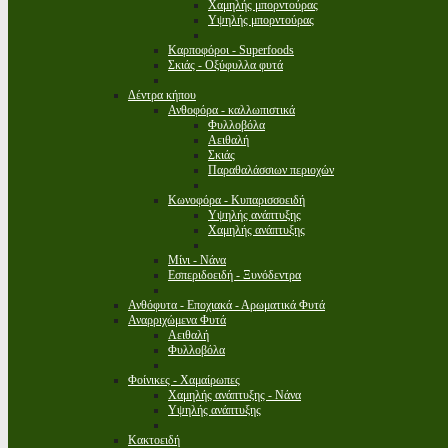
Χαμηλής μπορντούρας
Υψηλής μπορντούρας
Καρποφόροι - Superfoods
Σκιάς - Οξύφυλλα φυτά
Δέντρα κήπου
Ανθοφόρα - καλλωπιστικά
Φυλλοβόλα
Αειθαλή
Σκιάς
Παραθαλάσσιων περιοχών
Κωνοφόρα - Κυπαρισσοειδή
Υψηλής ανάπτυξης
Χαμηλής ανάπτυξης
Μίνι - Νάνα
Εσπεριδοειδή - Ξυνόδεντρα
Ανθόφυτα - Εποχιακά - Αρωματικά Φυτά
Αναρριχώμενα Φυτά
Αειθαλή
Φυλλοβόλα
Φοίνικες - Χαμαίρωπες
Χαμηλής ανάπτυξης - Νάνα
Υψηλής ανάπτυξης
Κακτοειδή