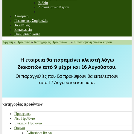
Βιβλία
Διακοσμητικά Κήπου
Χονδρική
Γεωπονικές Συμβουλές
Τα νέα μας
Επικοινωνία
Που βρισκόμαστε
Αρχική
»
Προϊόντα
»
Κατηγορίες Προϊόντων...
»
Εμποτισμένη ξυλεία κήπου
Η εταιρεία θα παραμείνει κλειστή λόγω
διακοπών από 9 μέχρι και 16 Αυγούστου.
Οι παραγγελίες που θα προκύψουν θα εκτελεστούν
από 17 Αυγούστου και μετά.
κατηγορίες
προιόντων
Προσφορές
Νέα Προϊόντα
Επίκαιρα Προϊόντα
Θάμνοι
Ανθοφόροι θάμνοι