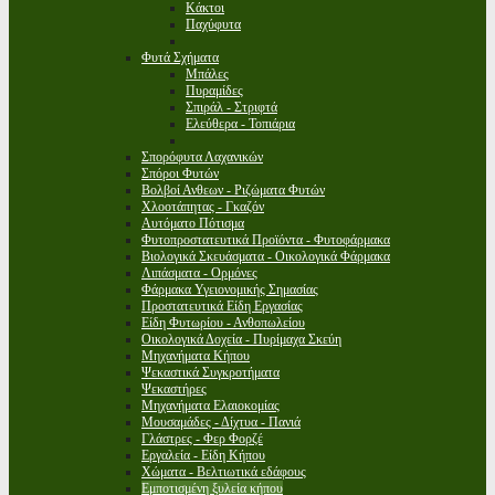
Κάκτοι
Παχύφυτα
Φυτά Σχήματα
Μπάλες
Πυραμίδες
Σπιράλ - Στριφτά
Ελεύθερα - Τοπιάρια
Σπορόφυτα Λαχανικών
Σπόροι Φυτών
Βολβοί Ανθεων - Ριζώματα Φυτών
Χλοοτάπητας - Γκαζόν
Αυτόματο Πότισμα
Φυτοπροστατευτικά Προϊόντα - Φυτοφάρμακα
Βιολογικά Σκευάσματα - Οικολογικά Φάρμακα
Λιπάσματα - Ορμόνες
Φάρμακα Υγειονομικής Σημασίας
Προστατευτικά Είδη Εργασίας
Είδη Φυτωρίου - Ανθοπωλείου
Οικολογικά Δοχεία - Πυρίμαχα Σκεύη
Μηχανήματα Κήπου
Ψεκαστικά Συγκροτήματα
Ψεκαστήρες
Μηχανήματα Ελαιοκομίας
Μουσαμάδες - Δίχτυα - Πανιά
Γλάστρες - Φερ Φορζέ
Εργαλεία - Είδη Κήπου
Χώματα - Βελτιωτικά εδάφους
Εμποτισμένη ξυλεία κήπου