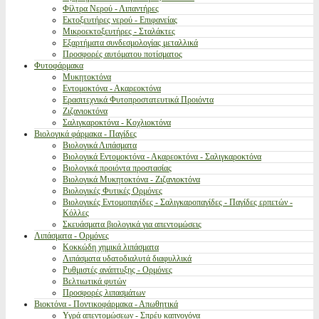
Φίλτρα Νερού - Λιπαντήρες
Εκτοξευτήρες νερού - Επιφανείας
Μικροεκτοξευτήρες - Σταλάκτες
Εξαρτήματα συνδεσμολογίας μεταλλικά
Προσφορές αυτόματου ποτίσματος
Φυτοφάρμακα
Μυκητοκτόνα
Εντομοκτόνα - Ακαρεοκτόνα
Ερασιτεχνικά Φυτοπροστατευτικά Προιόντα
Ζιζανιοκτόνα
Σαλιγκαροκτόνα - Κοχλιοκτόνα
Βιολογικά φάρμακα - Παγίδες
Βιολογικά Λιπάσματα
Βιολογικά Εντομοκτόνα - Ακαρεοκτόνα - Σαλιγκαροκτόνα
Βιολογικά προιόντα προστασίας
Βιολογικά Μυκητοκτόνα - Ζιζανιοκτόνα
Βιολογικές Φυτικές Ορμόνες
Βιολογικές Εντομοπαγίδες - Σαλιγκαροπαγίδες - Παγίδες ερπετών -
Κόλλες
Σκευάσματα βιολογικά για απεντομώσεις
Λιπάσματα - Ορμόνες
Κοκκώδη χημικά λιπάσματα
Λιπάσματα υδατοδιαλυτά διαφυλλικά
Ρυθμιστές ανάπτυξης - Ορμόνες
Βελτιωτικά φυτών
Προσφορές λιπασμάτων
Βιοκτόνα - Ποντικοφάρμακα - Απωθητικά
Υγρά απεντομώσεων - Σπρέυ καπνογόνα