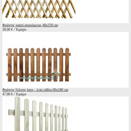
Φράχτης χιαστί ανοιγόμενος 40x250 cm
28,00 € / Τεμάχιο
Φράχτης ξύλινος ίσιος - λεία τάβλα 60x180 cm
47,00 € / Τεμάχιο