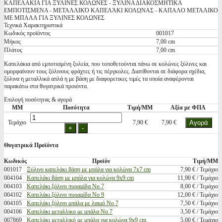
ΚΑΠΕΛΑΚΙΑ ΓΙΑ ΞΥΛΙΝΕΣ ΚΟΛΩΝΕΣ - ΞΥΛΙΝΑ ΔΙΑΚΟΣΜΗΤΙΚΑ
ΕΜΠΟΤΙΣΜΕΝΑ - ΜΕΤΑΛΛΙΚΌ ΚΑΠΕΛΆΚΙ ΚΟΛΩΝΑΣ - ΚΑΠΑΛΟ ΜΕΤΑΛΙΚΟ
ΜΕ ΜΠΑΛΑ ΓΙΑ ΞΥΛΙΝΕΣ ΚΟΛΩΝΕΣ
Τεχνικά Χαρακτηριστικά
Κωδικός προϊόντος
001017
Μήκος
7,00 cm
Πλάτος
7,00 cm
Καπελάκια από εμποτισμένη ξυλεία, που τοποθετούνται πάνω σε κολώνες ξύλινες και
ομορφαίνουν τους ξύλινους φράχτες ή τις πέργκολες. Διατίθονται σε διάφορα σχέδια,
ξύλινα η μεταλλικά απλά η με βάση με διαφορετικες τιμές τα οποία αναφέρονται
παρακάτω στα θυγατρικά προιόντα.
Επιλογή ποσότητας & αγορά
ΜΜ
Ποσότητα
Τιμή/ΜΜ
Αξία με ΦΠΑ
Τεμάχιο
7,90 €
7,90 €
Θυγατρικά Προϊόντα
Κωδικός
Προϊόν
Τιμή/ΜΜ
001017
Ξύλινο καπελάκι βάση με μπάλα για κολώνα 7x7 cm
7,90 € / Τεμάχιο
004104
Καπελάκι βάση με μπάλα για κολώνα 9x9 cm
11,90 € / Τεμάχιο
004103
Καπελάκι ξύλινο πυραμίδα Νο 7
8,00 € / Τεμάχιο
004102
Καπελάκι ξύλινο πυραμίδα Νο 9
12,00 € / Τεμάχιο
004105
Καπελάκι ξύλινο μπάλα με λαιμό Νο 7
7,50 € / Τεμάχιο
004106
Καπελάκι μεταλλικο με μπάλα Νο 7
3,50 € / Τεμάχιο
007869
Καπελάκι μεταλλικό με μπάλα για κολώνα 9x9 cm
5,00 € / Τεμάχιο