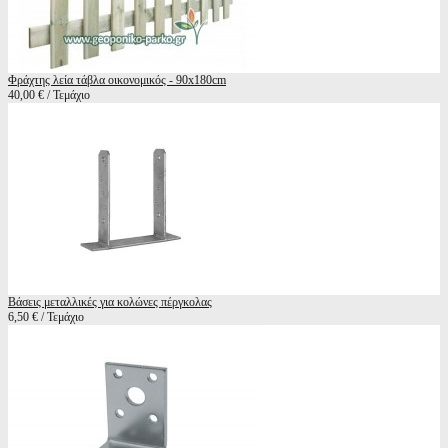
Φράχτης λεία τάβλα οικονομικός - 90x180cm
40,00 € / Τεμάχιο
Βάσεις μεταλλικές για κολώνες πέργκολας
6,50 € / Τεμάχιο