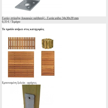
Γωνίες στήριξης δοκαριών γαλβανιζέ - Γωνία ιρίδιο 34x30x39 mm
0,35 € / Τεμάχιο
Το προϊόν ανήκει στις κατηγορίες
Εμποτισμένη ξυλεία - φράχτες