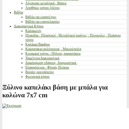
Αξεσουάρ μεταλλικά - Βάσεις
Αποθήκες κήπου ξύλινες
Βιβλία
Βιβλία για ερασιτέχνες
Βιβλία για επαγγελματίες
Διακοσμητικά Κήπου
Καλαμωτές
Πλακίδια - Πλαστικοί - Μεταλλικοί φράχτες - Πέργκολες - Πράσινοι
τοίχοι
Καλάμια Bamboo
Καμπανάκια αυλόπορτας - Μικροέπιπλα
Κεραμικά τοίχου - Πήλινες παραστάσεις
Τσιμέντινα διακοσμητικά
Διαμόρφωση εδάφους -διαχωριστικά.
Ελαφρόπετρα - Φλοιός Πεύκου
Βρύσες ορειχάλκινες
Φωτιστικά κήπου
Ξύλινο καπελάκι βάση με μπάλα για
κολώνα 7x7 cm