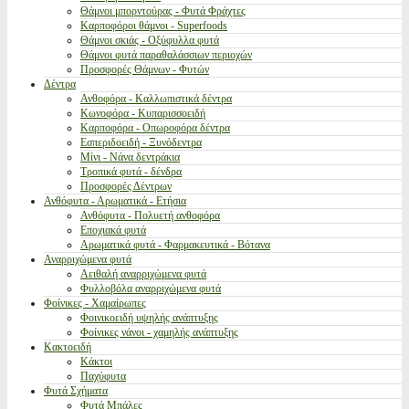
Θάμνοι μπορντούρας - Φυτά Φράχτες
Καρποφόροι θάμνοι - Superfoods
Θάμνοι σκιάς - Οξύφυλλα φυτά
Θάμνοι φυτά παραθαλάσσιων περιοχών
Προσφορές Θάμνων - Φυτών
Δέντρα
Ανθοφόρα - Καλλωπιστικά δέντρα
Κωνοφόρα - Κυπαρισσοειδή
Καρποφόρα - Οπωροφόρα δέντρα
Εσπεριδοειδή - Ξυνόδεντρα
Μίνι - Νάνα δεντράκια
Τροπικά φυτά - δένδρα
Προσφορές Δέντρων
Ανθόφυτα - Αρωματικά - Ετήσια
Ανθόφυτα - Πολυετή ανθοφόρα
Εποχιακά φυτά
Αρωματικά φυτά - Φαρμακευτικά - Βότανα
Αναρριχώμενα φυτά
Αειθαλή αναρριχώμενα φυτά
Φυλλοβόλα αναρριχώμενα φυτά
Φοίνικες - Χαμαίρωπες
Φοινικοειδή υψηλής ανάπτυξης
Φοίνικες νάνοι - χαμηλής ανάπτυξης
Κακτοειδή
Κάκτοι
Παχύφυτα
Φυτά Σχήματα
Φυτά Μπάλες