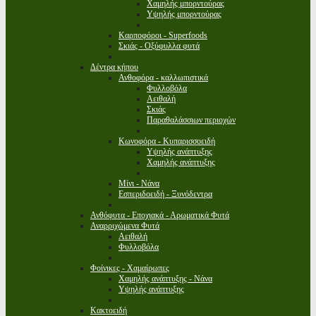
Χαμηλής μπορντούρας
Υψηλής μπορντούρας
Καρποφόροι - Superfoods
Σκιάς - Οξύφυλλα φυτά
Δέντρα κήπου
Ανθοφόρα - καλλωπιστικά
Φυλλοβόλα
Αειθαλή
Σκιάς
Παραθαλάσσιων περιοχών
Κωνοφόρα - Κυπαρισσοειδή
Υψηλής ανάπτυξης
Χαμηλής ανάπτυξης
Μίνι - Νάνα
Εσπεριδοειδή - Ξυνόδεντρα
Ανθόφυτα - Εποχιακά - Αρωματικά Φυτά
Αναρριχώμενα Φυτά
Αειθαλή
Φυλλοβόλα
Φοίνικες - Χαμαίρωπες
Χαμηλής ανάπτυξης - Νάνα
Υψηλής ανάπτυξης
Κακτοειδή