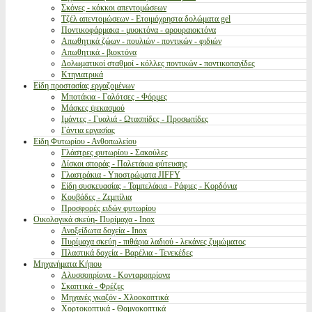
Σκόνες - κόκκοι απεντομώσεων
Τζέλ απεντομώσεων - Ετοιμόχρηστα δολώματα gel
Ποντικοφάρμακα - μυοκτόνα - αρουραιοκτόνα
Απωθητικά ζώων - πουλιών - ποντικών - φιδιών
Απωθητικά - βιοκτόνα
Δολωματικοί σταθμοί - κόλλες ποντικών - ποντικοπαγίδες
Κτηνιατρικά
Είδη προστασίας εργαζομένων
Μποτάκια - Γαλότσες - Φόρμες
Μάσκες ψεκασμού
Ιμάντες - Γυαλιά - Ωτασπίδες - Προσωπίδες
Γάντια εργασίας
Είδη Φυτωρίου - Ανθοπωλείου
Γλάστρες φυτωρίου - Σακούλες
Δίσκοι σποράς - Παλετάκια φύτευσης
Γλαστράκια - Υποστρώματα JIFFY
Είδη συσκευασίας - Ταμπελάκια - Ράφιες - Κορδόνια
Κουβάδες - Ζεμπίλια
Προσφορές ειδών φυτωρίου
Οικολογικά σκεύη- Πυρίμαχα - Inox
Ανοξείδωτα δοχεία - Inox
Πυρίμαχα σκεύη - πιθάρια λαδιού - λεκάνες ζυμώματος
Πλαστικά δοχεία - Βαρέλια - Τενεκέδες
Μηχανήματα Κήπου
Αλυσσοπρίονα - Κονταροπρίονα
Σκαπτικά - Φρέζες
Μηχανές γκαζόν - Χλοοκοπτικά
Χορτοκοπτικά - Θαμνοκοπτικά