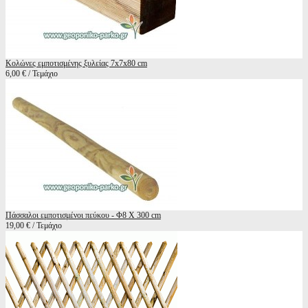
Κολώνες εμποτισμένης ξυλείας 7x7x80 cm
6,00 € / Τεμάχιο
Πάσσαλοι εμποτισμένοι πεύκου - Φ8 X 300 cm
19,00 € / Τεμάχιο