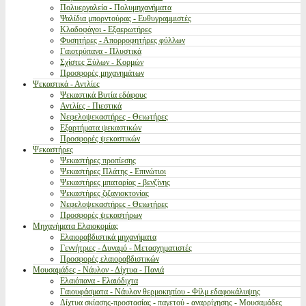
Πολυεργαλεία - Πολυμηχανήματα
Ψαλίδια μπορντούρας - Ευθυγραμμιστές
Κλαδοφάγοι - Εξαερωτήρες
Φυσητήρες - Απορροφητήρες φύλλων
Γαιοτρύπανα - Πλυστικά
Σχίστες Ξύλων - Κορμών
Προσφορές μηχανημάτων
Ψεκαστικά - Αντλίες
Ψεκαστικά Βυτία εδάφους
Αντλίες - Πιεστικά
Νεφελοψεκαστήρες - Θειωτήρες
Εξαρτήματα ψεκαστικών
Προσφορές ψεκαστικών
Ψεκαστήρες
Ψεκαστήρες προπίεσης
Ψεκαστήρες Πλάτης - Επινώτιοι
Ψεκαστήρες μπαταρίας - βενζίνης
Ψεκαστήρες ζιζανιοκτονίας
Νεφελοψεκαστήρες - Θειωτήρες
Προσφορές ψεκαστήρων
Μηχανήματα Ελαιοκομίας
Ελαιοραβδιστικά μηχανήματα
Γεννήτριες - Δυναμό - Μετασχηματιστές
Προσφορές ελαιοραβδιστικών
Μουσαμάδες - Νάυλον - Δίχτυα - Πανιά
Ελαιόπανα - Ελαιόδιχτα
Γαιουφάσματα - Νάυλον θερμοκηπίου - Φίλμ εδαφοκάλυψης
Δίχτυα σκίασης-προστασίας - παγετού - αναρρίχησης - Μουσαμάδες