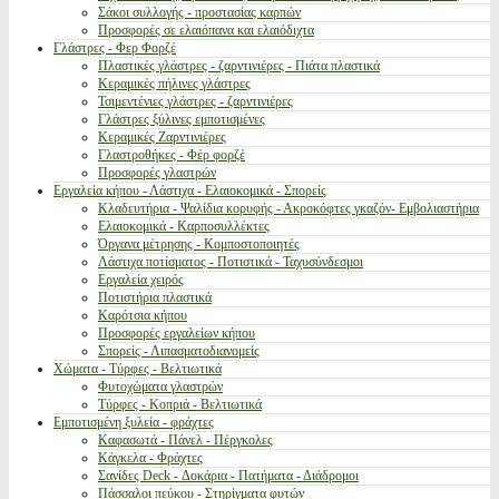
Σάκοι συλλογής - προστασίας καρπών
Προσφορές σε ελαιόπανα και ελαιόδιχτα
Γλάστρες - Φερ Φορζέ
Πλαστικές γλάστρες - ζαρντινιέρες - Πιάτα πλαστικά
Κεραμικές πήλινες γλάστρες
Τσιμεντένιες γλάστρες - ζαρντινιέρες
Γλάστρες ξύλινες εμποτισμένες
Κεραμικές Ζαρντινιέρες
Γλαστροθήκες - Φέρ φορζέ
Προσφορές γλαστρών
Εργαλεία κήπου - Λάστιχα - Ελαιοκομικά - Σπορείς
Κλαδευτήρια - Ψαλίδια κορυφής - Ακροκόφτες γκαζόν- Εμβολιαστήρια
Ελαιοκομικά - Καρποσυλλέκτες
Όργανα μέτρησης - Κομποστοποιητές
Λάστιχα ποτίσματος - Ποτιστικά - Ταχυσύνδεσμοι
Εργαλεία χειρός
Ποτιστήρια πλαστικά
Καρότσια κήπου
Προσφορές εργαλείων κήπου
Σπορείς - Λιπασματοδιανομείς
Χώματα - Τύρφες - Βελτιωτικά
Φυτοχώματα γλαστρών
Τύρφες - Κοπριά - Βελτιωτικά
Εμποτισμένη ξυλεία - φράχτες
Καφασωτά - Πάνελ - Πέργκολες
Κάγκελα - Φράχτες
Σανίδες Deck - Δοκάρια - Πατήματα - Διάδρομοι
Πάσσαλοι πεύκου - Στηρίγματα φυτών