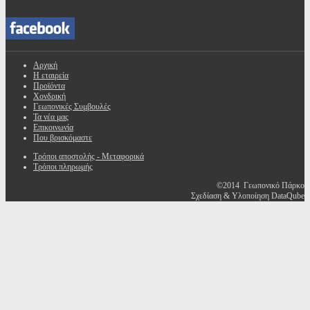
Αρχική
Η εταιρεία
Προϊόντα
Χονδρική
Γεωπονικές Συμβουλές
Τα νέα μας
Επικοινωνία
Που βρισκόμαστε
Τρόποι αποστολής - Μεταφορικά
Τρόποι πληρωμής
©2014 Γεωπονικό Πάρκο
Σχεδίαση & Υλοποίηση DataQube