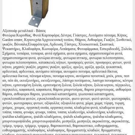
Αξεσουάρ μεταλλικά - Βάσεις
Φυτώρια Κορινθίας, Φυτά Καρποφόρα, Δέντρα, Γλάστρες, Αυτόματο πότισμα, Κήπος,
Garden center, Κηποτεχνία Αρχιτεκτονική τοπίου, Θάμνοι, Ανθοφόρα, Γκαζόν, Συνθετικό,
γκαζόν, Βότσαλα,Ελαφρόπετρα, Αρδευση, Γάστρες, Χλοοκοπτικά, Σκαπτικά,
Ψεκαστήρες, Κλαδοφάγοι, Κωνοφόρα, Λιπάσματα, Φυτοφάρμακα, Εσπεριδοειδή, Ξυλεία,
Σχήματα, τοπιάρια, τοπιαρια, φυτά σχήματα, φυτα σχηματα, σχηματοποιημένα φυτά,
σχηματοποιημενα φυτα, φυτώρια αττικής, φυτωρια αττικης, φυτωρια πελοπονησσου,
φυτωρια πελοπονησσου, κατασκευές κήπων, προσφορές φυτών, προσφορες φυτων, φυτά
κήπου, μηχανές γκαζόν, μηχανες γκαζον, φρέζες, φρεζες, φρέζα, φρεζα, ψεκαστικά,
αρδευτικά, αρδευτικα, αυτόματο πότισμα, αυτοματο ποτισμα, αρδευτικά δίκτυα,
αρδευτικα δικτυα, πότισμα κήπου, ποτισμα κηπου, αυτόματα ποτιστικά, μπέκ, μπεκ, ποπ
απ, πόπ άπ, εκτοξευτήρες, εκτοξευτηρες, λάστιχα ποτίσματος, λαστιχα ποτισματος, κέντρα
κήπου, εμποτισμένη ξυλεία, εμποτισμενη ξυλεια, ξυλεία κήπου, ξυλεια κηπου, πέργκολες,
περγκολες, καφασωτά, καφασωτα, θάμνοι μπορντούρας, θαμνοι μπορντουρας, ανθοφόροι
θάμνοι, ανθοφοροι θαμνοι, γεωπονικά καταστήματα, γεωπονικα καταστηματα,
εγκυκλοπαίδεια φυτών, εγκυκλοπαιδεια φυτών, φωτο φυτων, φωτό φυτών, φωτογραφίες
φυτών, φωτογραφιες φυτων, οξύφυλλα, οξυφυλλα φυτα, χώμα, χωμα, τύρφη, τυρφη,
χούμος, χουμος, οργανική ουσία, οργανικη ουσια, κλαδεμένα φυτά, κλαδεμενα φυτα,
τσάπα, τσαπα, φτυάρι, φτυαρι, τσάπα, τσαπα, κλαδευτήρι, κλαδευτήρια, κλαδευτηρι,
ψαλίδια κλαδέματος, ψαλίδι κλαδέματος, ψαλιδι κλαδεματος, ψαλιδια κλαδεματος,
μπορντουροψάλιδα, μπορντουροψαλιδο, μεσηνέζα, μεσηνεζα, ακροκόπτης, ακροκόπτης,
τρίμερ, τριμερ, τρίμμερ, τριμμερ, θαμνοκοπτικό, θαμνοκοπτικο, ευθυγραμμιστης,
ευθυγραμμιστής, κλαδοφάγος, κλαδοφαγος, θρυμματιστής κλαδιών, θρυμματιστης
κλαδιων, ψεκαστικά συγκροτήματα, ψεκαστικα συγκροτηματα, ψεκαστικά, ψεκαστικα,