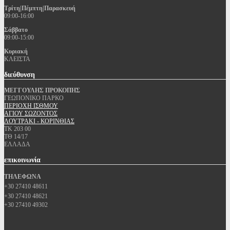
Τρίτη|Πέμπτη|Παρασκευή
09:00-16:00
Σάββατο
09:00-15:00
Κυριακή
ΚΛΕΙΣΤΑ
διεύθυνση
ΜΕΓΓΟΥΛΗΣ ΠΡΟΚΟΠΗΣ
ΓΕΩΠΟΝΙΚΟ ΠΑΡΚΟ
ΠΕΡΙΟΧΗ ΙΣΘΜΟΥ
ΑΓΙΟΥ ΣΩΖΟΝΤΟΣ
ΛΟΥΤΡΑΚΙ - ΚΟΡΙΝΘΙΑΣ
ΤΚ 203 00
ΤΘ 14/17
ΕΛΛΑΔΑ
επικοινωνία
ΤΗΛΕΦΩΝΑ
+30 27410 48611
+30 27410 48621
+30 27410 49302