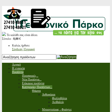
Το καλάθι σας είναι άδειο.
Σύνολο :
0,00 €
Καλώς ήρθατε
Σύνδεση | Εγγραφή
Αρχική
Η εταιρεία
Προϊόντα
Προσφορές...
Νέα Προϊόντα...
Επίκαιρα προϊόντα
Κατηγορίες Προϊόντων...
Θάμνοι
Ανθοφόροι
Φυλλοβόλοι
Αειθαλείς
Μπορντούρας - Φράχτες