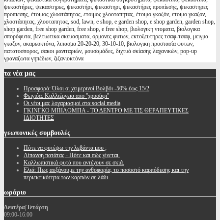
ψεκαστήρες, ψεκαστηρες, ψεκαστήρι, ψεκαστηρι, ψεκαστήρες προπίεσης, ψεκαστηρες
προπιεσης, έτοιμος χλοοτάπητας, ετοιμος χλοοταπητας, έτοιμο γκαζόν, ετοιμο γκαζον,
χλοοτάπητας, χλοοταπητας, sod, lawn, e shop, e garden shop, e shop garden, garden shop,
shop garden, free shop garden, free shop, e free shop, βιολογικη ντοματα, βιολογικα
σπορόφυτα, βελτιωτικα σκευασματα, ορμονες φυτων, εκτοξευτηρες τσαφ-τσαφ, μειγμα
γκαζον, ακαρεοκτόνα, λιπασμα 20-20-20, 30-10-10, βιολογικη προστασία φυτων,
πατατοσπορος, σακοι μανιταριών, μουσαμάδες, διχτυά σκίασης λαχανικών, pop-up
γραναζωτα γηπέδων, ζιζανιοκτόνα
τα
νέα μας
Προσφορά: Όλοι οι χειμερινοί Βολβόι -50% έως 15/2
Φειγιόα: Καλλιέργεια απο ''χρυσάφι''
Oι νέοι μας λογαριασμοί στα social media
ΓΚΙΝΓΚΟ ΜΠΙΛΟΜΠΑ - ΤΟ ΔΕΝΤΡΟ ΜΕ ΤΙΣ ΘΕΡΑΠΕΥΤΙΚΕΣ
ΙΔΙΟΤΗΤΕΣ
γεωπονικές
συμβουλές
Πότε να φυτέψω την λεβάντα μου ;
Λίπανση πατάτας - Πότε και πώς γίνεται.
Καλλωπιστικά φυτά που αντέχουν σε σκιά.
Ελιά: Πως αυξάνουμε την ανθοφορία, το ποσοστό καρπόδεσης και την
περιεκτικότητα των καρπών σε λάδι
ωράριο
Δευτέρα|Τετάρτη
09:00-16:00