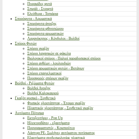
Πυραμίδες φυτά
Σπιράλ - Στριφτά
Ελεύθερα - Τοπιάρια
Σπορόφυτα - Αρωματικά
Σπορόφυτα άνοιξης
Σπορόφυτα φθινοπώρου
Σπορόφυτα αρωματικών
Λαχανόκηπος - Κόνδυλοι - Βολβοί
Σπόροι Φυτών
Σπόροι γκαζόν
Σπόροι λαχανικών σε φάκελα
Βιολογικοί σπόροι - Παλιοί παραδοσιακοί σπόροι
Σπόροι ανθέων - λουλουδιών
Σπόροι αρωματικών φυτών - Βοτάνων
Σπόροι επαγγελματικοί
Προσφορές σπόρων γκαζόν
Βολβοί - Ριζώματα Φυτών
Βολβοί Ανοιξης
Βολβοί Καλοκαιριού
Γκαζόν φυσικό - Συνθετικό
Φυσικός χλοοτάπητας - Έτοιμο γκαζόν
Πλαστικός χλοοτάπητας - Συνθετικό γκαζόν
Αυτόματο Πότισμα
Εκτοξευτήρες - Pop Up
Ηλεκτροβάνες - εξαρτήματα
Προγραμματιστές - Κομπιούτερ
Λάστιχα PE- Σωλήνες αυτόματου ποτίσματος
Εξαρτήματα συνδεσμολογίας πλαστικά