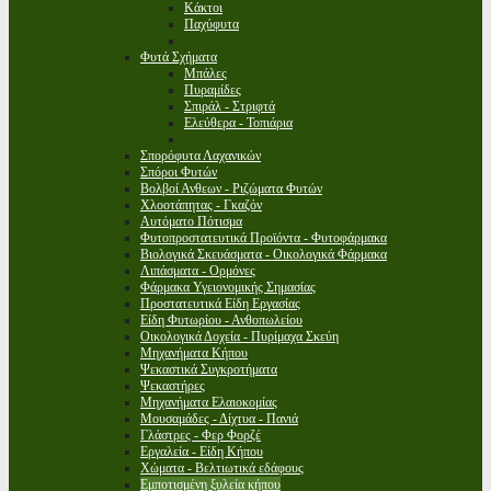
Κάκτοι
Παχύφυτα
Φυτά Σχήματα
Μπάλες
Πυραμίδες
Σπιράλ - Στριφτά
Ελεύθερα - Τοπιάρια
Σπορόφυτα Λαχανικών
Σπόροι Φυτών
Βολβοί Ανθεων - Ριζώματα Φυτών
Χλοοτάπητας - Γκαζόν
Αυτόματο Πότισμα
Φυτοπροστατευτικά Προϊόντα - Φυτοφάρμακα
Βιολογικά Σκευάσματα - Οικολογικά Φάρμακα
Λιπάσματα - Ορμόνες
Φάρμακα Υγειονομικής Σημασίας
Προστατευτικά Είδη Εργασίας
Είδη Φυτωρίου - Ανθοπωλείου
Οικολογικά Δοχεία - Πυρίμαχα Σκεύη
Μηχανήματα Κήπου
Ψεκαστικά Συγκροτήματα
Ψεκαστήρες
Μηχανήματα Ελαιοκομίας
Μουσαμάδες - Δίχτυα - Πανιά
Γλάστρες - Φερ Φορζέ
Εργαλεία - Είδη Κήπου
Χώματα - Βελτιωτικά εδάφους
Εμποτισμένη ξυλεία κήπου