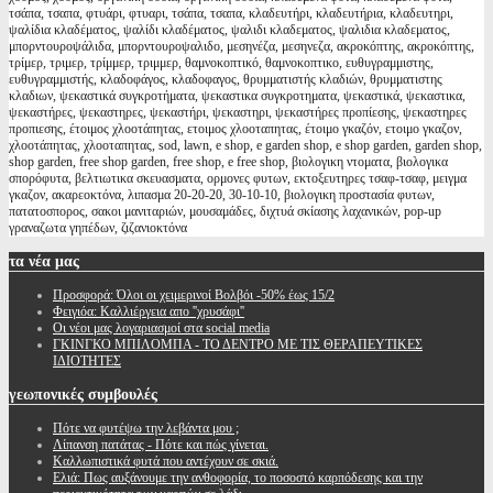
τσάπα, τσαπα, φτυάρι, φτυαρι, τσάπα, τσαπα, κλαδευτήρι, κλαδευτήρια, κλαδευτηρι,
ψαλίδια κλαδέματος, ψαλίδι κλαδέματος, ψαλιδι κλαδεματος, ψαλιδια κλαδεματος,
μπορντουροψάλιδα, μπορντουροψαλιδο, μεσηνέζα, μεσηνεζα, ακροκόπτης, ακροκόπτης,
τρίμερ, τριμερ, τρίμμερ, τριμμερ, θαμνοκοπτικό, θαμνοκοπτικο, ευθυγραμμιστης,
ευθυγραμμιστής, κλαδοφάγος, κλαδοφαγος, θρυμματιστής κλαδιών, θρυμματιστης
κλαδιων, ψεκαστικά συγκροτήματα, ψεκαστικα συγκροτηματα, ψεκαστικά, ψεκαστικα,
ψεκαστήρες, ψεκαστηρες, ψεκαστήρι, ψεκαστηρι, ψεκαστήρες προπίεσης, ψεκαστηρες
προπιεσης, έτοιμος χλοοτάπητας, ετοιμος χλοοταπητας, έτοιμο γκαζόν, ετοιμο γκαζον,
χλοοτάπητας, χλοοταπητας, sod, lawn, e shop, e garden shop, e shop garden, garden shop,
shop garden, free shop garden, free shop, e free shop, βιολογικη ντοματα, βιολογικα
σπορόφυτα, βελτιωτικα σκευασματα, ορμονες φυτων, εκτοξευτηρες τσαφ-τσαφ, μειγμα
γκαζον, ακαρεοκτόνα, λιπασμα 20-20-20, 30-10-10, βιολογικη προστασία φυτων,
πατατοσπορος, σακοι μανιταριών, μουσαμάδες, διχτυά σκίασης λαχανικών, pop-up
γραναζωτα γηπέδων, ζιζανιοκτόνα
τα
νέα μας
Προσφορά: Όλοι οι χειμερινοί Βολβόι -50% έως 15/2
Φειγιόα: Καλλιέργεια απο ''χρυσάφι''
Oι νέοι μας λογαριασμοί στα social media
ΓΚΙΝΓΚΟ ΜΠΙΛΟΜΠΑ - ΤΟ ΔΕΝΤΡΟ ΜΕ ΤΙΣ ΘΕΡΑΠΕΥΤΙΚΕΣ
ΙΔΙΟΤΗΤΕΣ
γεωπονικές
συμβουλές
Πότε να φυτέψω την λεβάντα μου ;
Λίπανση πατάτας - Πότε και πώς γίνεται.
Καλλωπιστικά φυτά που αντέχουν σε σκιά.
Ελιά: Πως αυξάνουμε την ανθοφορία, το ποσοστό καρπόδεσης και την