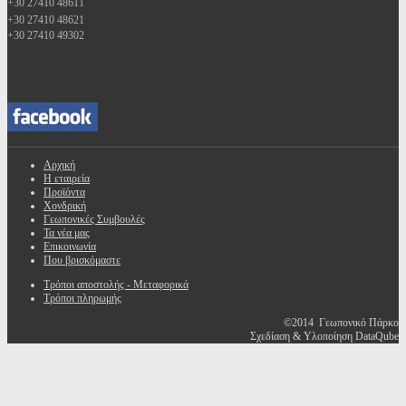
+30 27410 48611
+30 27410 48621
+30 27410 49302
Αρχική
Η εταιρεία
Προϊόντα
Χονδρική
Γεωπονικές Συμβουλές
Τα νέα μας
Επικοινωνία
Που βρισκόμαστε
Τρόποι αποστολής - Μεταφορικά
Τρόποι πληρωμής
©2014 Γεωπονικό Πάρκο
Σχεδίαση & Υλοποίηση DataQube