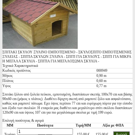
ΣΠΙΤΑΚΙ ΣΚΥΛΟΥ ΞΥΛΙΝΟ ΕΜΠΟΤΙΣΜΕΝΟ - ΣΚΥΛΟΣΠΙΤΟ ΕΜΠΟΤΙΣΜΕΝΗΣ
ΞΥΛΕΙΑΣ - ΣΠΙΤΙΑ ΣΚΥΛΩΝ ΞΥΛΙΝΑ - ΣΠΙΤΙ ΓΙΑ ΣΚΥΛΟΥΣ - ΣΠΙΤΙ ΓΙΑ ΜΙΚΡΑ
Η ΜΕΓΑΛΑ ΣΚΥΛΙΑ - ΣΠΙΤΙΑ ΓΙΑ ΜΕΓΑΛΟΣΩΜΑ ΣΚΥΛΙΑ -
Τεχνικά Χαρακτηριστικά
Κωδικός προϊόντος
000949
Μήκος
0,90 m
Πλάτος
0,60 m
Υψος
0,77 m
Σπιτάκι ξύλου από ξυλεία πεύκου, εμποτισμένη, διαστάσεων σκεπής 100x70 cm και βάσης
90x60 cm (μήκος x πλάτος). Διαθέτει δίριχτη σκεπή από ραμποτέ ξύλο και ασφαλτόπανο,
καθώς και ραμποτέ πάτωμα. Εχει ύψος περίπου 77 cm και ευρύχωρη πόρτα για την είσοδο
και έξοδο των σκυλιών. Η εταιρεία μας διαθέτει και μεγαλύτερο σπίτι σκύλου διαστάσεων
120x90 cm και ύψους 107 cm για πιο μεγαλόσωμα σκυλια με τιμή 199 ευρώ.
Επιλογή ποσότητας & αγορά
ΜΜ
Ποσότητα
Τιμή/ΜΜ
Αξία με ΦΠΑ
Τεμάχιο
155,00 €
155,00 €