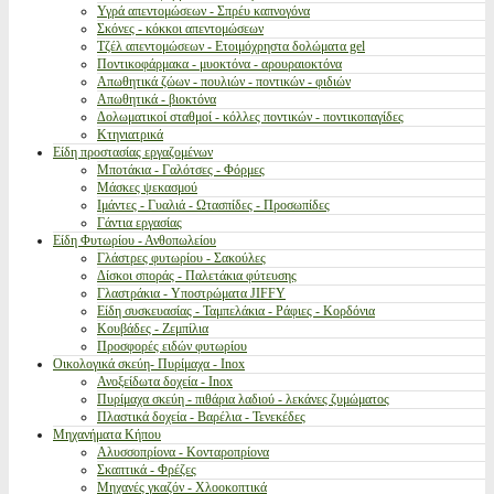
Υγρά απεντομώσεων - Σπρέυ καπνογόνα
Σκόνες - κόκκοι απεντομώσεων
Τζέλ απεντομώσεων - Ετοιμόχρηστα δολώματα gel
Ποντικοφάρμακα - μυοκτόνα - αρουραιοκτόνα
Απωθητικά ζώων - πουλιών - ποντικών - φιδιών
Απωθητικά - βιοκτόνα
Δολωματικοί σταθμοί - κόλλες ποντικών - ποντικοπαγίδες
Κτηνιατρικά
Είδη προστασίας εργαζομένων
Μποτάκια - Γαλότσες - Φόρμες
Μάσκες ψεκασμού
Ιμάντες - Γυαλιά - Ωτασπίδες - Προσωπίδες
Γάντια εργασίας
Είδη Φυτωρίου - Ανθοπωλείου
Γλάστρες φυτωρίου - Σακούλες
Δίσκοι σποράς - Παλετάκια φύτευσης
Γλαστράκια - Υποστρώματα JIFFY
Είδη συσκευασίας - Ταμπελάκια - Ράφιες - Κορδόνια
Κουβάδες - Ζεμπίλια
Προσφορές ειδών φυτωρίου
Οικολογικά σκεύη- Πυρίμαχα - Inox
Ανοξείδωτα δοχεία - Inox
Πυρίμαχα σκεύη - πιθάρια λαδιού - λεκάνες ζυμώματος
Πλαστικά δοχεία - Βαρέλια - Τενεκέδες
Μηχανήματα Κήπου
Αλυσσοπρίονα - Κονταροπρίονα
Σκαπτικά - Φρέζες
Μηχανές γκαζόν - Χλοοκοπτικά