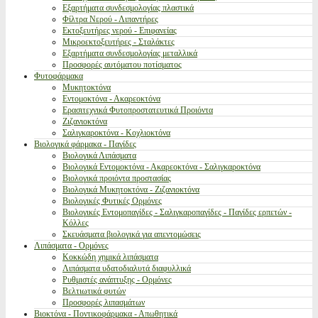
Εξαρτήματα συνδεσμολογίας πλαστικά
Φίλτρα Νερού - Λιπαντήρες
Εκτοξευτήρες νερού - Επιφανείας
Μικροεκτοξευτήρες - Σταλάκτες
Εξαρτήματα συνδεσμολογίας μεταλλικά
Προσφορές αυτόματου ποτίσματος
Φυτοφάρμακα
Μυκητοκτόνα
Εντομοκτόνα - Ακαρεοκτόνα
Ερασιτεχνικά Φυτοπροστατευτικά Προιόντα
Ζιζανιοκτόνα
Σαλιγκαροκτόνα - Κοχλιοκτόνα
Βιολογικά φάρμακα - Παγίδες
Βιολογικά Λιπάσματα
Βιολογικά Εντομοκτόνα - Ακαρεοκτόνα - Σαλιγκαροκτόνα
Βιολογικά προιόντα προστασίας
Βιολογικά Μυκητοκτόνα - Ζιζανιοκτόνα
Βιολογικές Φυτικές Ορμόνες
Βιολογικές Εντομοπαγίδες - Σαλιγκαροπαγίδες - Παγίδες ερπετών -
Κόλλες
Σκευάσματα βιολογικά για απεντομώσεις
Λιπάσματα - Ορμόνες
Κοκκώδη χημικά λιπάσματα
Λιπάσματα υδατοδιαλυτά διαφυλλικά
Ρυθμιστές ανάπτυξης - Ορμόνες
Βελτιωτικά φυτών
Προσφορές λιπασμάτων
Βιοκτόνα - Ποντικοφάρμακα - Απωθητικά