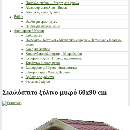
Πάσσαλοι πεύκου - Στηρίγματα φυτών
Αξεσουάρ μεταλλικά - Βάσεις
Αποθήκες κήπου ξύλινες
Βιβλία
Βιβλία για ερασιτέχνες
Βιβλία για επαγγελματίες
Διακοσμητικά Κήπου
Καλαμωτές
Πλακίδια - Πλαστικοί - Μεταλλικοί φράχτες - Πέργκολες - Πράσινοι
τοίχοι
Καλάμια Bamboo
Καμπανάκια αυλόπορτας - Μικροέπιπλα
Κεραμικά τοίχου - Πήλινες παραστάσεις
Τσιμέντινα διακοσμητικά
Διαμόρφωση εδάφους -διαχωριστικά.
Ελαφρόπετρα - Φλοιός Πεύκου
Βρύσες ορειχάλκινες
Φωτιστικά κήπου
Σκυλόσπιτο ξύλινο μικρό 60x90 cm