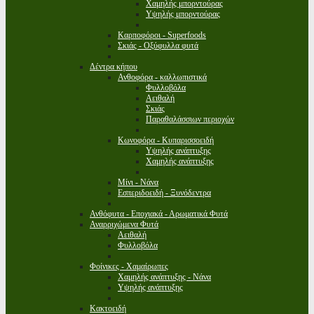
Χαμηλής μπορντούρας
Υψηλής μπορντούρας
Καρποφόροι - Superfoods
Σκιάς - Οξύφυλλα φυτά
Δέντρα κήπου
Ανθοφόρα - καλλωπιστικά
Φυλλοβόλα
Αειθαλή
Σκιάς
Παραθαλάσσιων περιοχών
Κωνοφόρα - Κυπαρισσοειδή
Υψηλής ανάπτυξης
Χαμηλής ανάπτυξης
Μίνι - Νάνα
Εσπεριδοειδή - Ξυνόδεντρα
Ανθόφυτα - Εποχιακά - Αρωματικά Φυτά
Αναρριχώμενα Φυτά
Αειθαλή
Φυλλοβόλα
Φοίνικες - Χαμαίρωπες
Χαμηλής ανάπτυξης - Νάνα
Υψηλής ανάπτυξης
Κακτοειδή