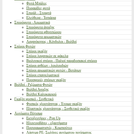
Φυτά Μπάλες
Πυραμίδες φυτά
Σπιράλ - Στριφτά
Ελεύθερα - Τοπιάρια
Σπορόφυτα - Αρωματικά
Σπορόφυτα άνοιξης
Σπορόφυτα φθινοπώρου
Σπορόφυτα αρωματικών
Λαχανόκηπος - Κόνδυλοι - Βολβοί
Σπόροι Φυτών
Σπόροι γκαζόν
Σπόροι λαχανικών σε φάκελα
Βιολογικοί σπόροι - Παλιοί παραδοσιακοί σπόροι
Σπόροι ανθέων - λουλουδιών
Σπόροι αρωματικών φυτών - Βοτάνων
Σπόροι επαγγελματικοί
Προσφορές σπόρων γκαζόν
Βολβοί - Ριζώματα Φυτών
Βολβοί Ανοιξης
Βολβοί Καλοκαιριού
Γκαζόν φυσικό - Συνθετικό
Φυσικός χλοοτάπητας - Έτοιμο γκαζόν
Πλαστικός χλοοτάπητας - Συνθετικό γκαζόν
Αυτόματο Πότισμα
Εκτοξευτήρες - Pop Up
Ηλεκτροβάνες - εξαρτήματα
Προγραμματιστές - Κομπιούτερ
Λάστιχα PE- Σωλήνες αυτόματου ποτίσματος