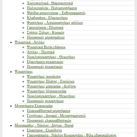
Χορτοκοπτικά - Θαμνοκοπτικά
Πολυεργαλεία - Πολυμηχανήματα
Ψαλίδια μπορντούρας - Ευθυγραμμιστές
Κλαδοφάγοι - Εξαερωτήρες
Φυσητήρες - Απορροφητήρες φύλλων
Γαιοτρύπανα - Πλυστικά
Σχίστες Ξύλων - Κορμών
Προσφορές μηχανημάτων
Ψεκαστικά - Αντλίες
Ψεκαστικά Βυτία εδάφους
Αντλίες - Πιεστικά
Νεφελοψεκαστήρες - Θειωτήρες
Εξαρτήματα ψεκαστικών
Προσφορές ψεκαστικών
Ψεκαστήρες
Ψεκαστήρες προπίεσης
Ψεκαστήρες Πλάτης - Επινώτιοι
Ψεκαστήρες μπαταρίας - βενζίνης
Ψεκαστήρες ζιζανιοκτονίας
Νεφελοψεκαστήρες - Θειωτήρες
Προσφορές ψεκαστήρων
Μηχανήματα Ελαιοκομίας
Ελαιοραβδιστικά μηχανήματα
Γεννήτριες - Δυναμό - Μετασχηματιστές
Προσφορές ελαιοραβδιστικών
Μουσαμάδες - Νάυλον - Δίχτυα - Πανιά
Ελαιόπανα - Ελαιόδιχτα
Γαιουφάσματα - Νάυλον θερμοκηπίου - Φίλμ εδαφοκάλυψης