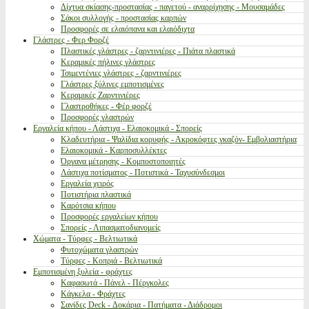
Δίχτυα σκίασης-προστασίας - παγετού - αναρρίχησης - Μουσαμάδες
Σάκοι συλλογής - προστασίας καρπών
Προσφορές σε ελαιόπανα και ελαιόδιχτα
Γλάστρες - Φερ Φορζέ
Πλαστικές γλάστρες - ζαρντινιέρες - Πιάτα πλαστικά
Κεραμικές πήλινες γλάστρες
Τσιμεντένιες γλάστρες - ζαρντινιέρες
Γλάστρες ξύλινες εμποτισμένες
Κεραμικές Ζαρντινιέρες
Γλαστροθήκες - Φέρ φορζέ
Προσφορές γλαστρών
Εργαλεία κήπου - Λάστιχα - Ελαιοκομικά - Σπορείς
Κλαδευτήρια - Ψαλίδια κορυφής - Ακροκόφτες γκαζόν- Εμβολιαστήρια
Ελαιοκομικά - Καρποσυλλέκτες
Όργανα μέτρησης - Κομποστοποιητές
Λάστιχα ποτίσματος - Ποτιστικά - Ταχυσύνδεσμοι
Εργαλεία χειρός
Ποτιστήρια πλαστικά
Καρότσια κήπου
Προσφορές εργαλείων κήπου
Σπορείς - Λιπασματοδιανομείς
Χώματα - Τύρφες - Βελτιωτικά
Φυτοχώματα γλαστρών
Τύρφες - Κοπριά - Βελτιωτικά
Εμποτισμένη ξυλεία - φράχτες
Καφασωτά - Πάνελ - Πέργκολες
Κάγκελα - Φράχτες
Σανίδες Deck - Δοκάρια - Πατήματα - Διάδρομοι