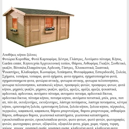
Αποθήκες κήπου ξύλινες
Φυτώρια Κορινθίας, Φυτά Καρποφόρα, Δέντρα, Γλάστρες, Αυτόματο πότισμα, Κήπος,
Garden center, Κηποτεχνία Αρχιτεκτονική τοπίου, Θάμνοι, Ανθοφόρα, Γκαζόν, Συνθετικό,
γκαζόν, Βότσαλα,Ελαφρόπετρα, Αρδευση, Γάστρες, Χλοοκοπτικά, Σκαπτικά,
Ψεκαστήρες, Κλαδοφάγοι, Κωνοφόρα, Λιπάσματα, Φυτοφάρμακα, Εσπεριδοειδή, Ξυλεία,
Σχήματα, τοπιάρια, τοπιαρια, φυτά σχήματα, φυτα σχηματα, σχηματοποιημένα φυτά,
σχηματοποιημενα φυτα, φυτώρια αττικής, φυτωρια αττικης, φυτωρια πελοπονησσου,
φυτωρια πελοπονησσου, κατασκευές κήπων, προσφορές φυτών, προσφορες φυτων, φυτά
κήπου, μηχανές γκαζόν, μηχανες γκαζον, φρέζες, φρεζες, φρέζα, φρεζα, ψεκαστικά,
αρδευτικά, αρδευτικα, αυτόματο πότισμα, αυτοματο ποτισμα, αρδευτικά δίκτυα,
αρδευτικα δικτυα, πότισμα κήπου, ποτισμα κηπου, αυτόματα ποτιστικά, μπέκ, μπεκ, ποπ
απ, πόπ άπ, εκτοξευτήρες, εκτοξευτηρες, λάστιχα ποτίσματος, λαστιχα ποτισματος, κέντρα
κήπου, εμποτισμένη ξυλεία, εμποτισμενη ξυλεια, ξυλεία κήπου, ξυλεια κηπου, πέργκολες,
περγκολες, καφασωτά, καφασωτα, θάμνοι μπορντούρας, θαμνοι μπορντουρας, ανθοφόροι
θάμνοι, ανθοφοροι θαμνοι, γεωπονικά καταστήματα, γεωπονικα καταστηματα,
εγκυκλοπαίδεια φυτών, εγκυκλοπαιδεια φυτών, φωτο φυτων, φωτό φυτών, φωτογραφίες
φυτών, φωτογραφιες φυτων, οξύφυλλα, οξυφυλλα φυτα, χώμα, χωμα, τύρφη, τυρφη,
χούμος, χουμος, οργανική ουσία, οργανικη ουσια, κλαδεμένα φυτά, κλαδεμενα φυτα,