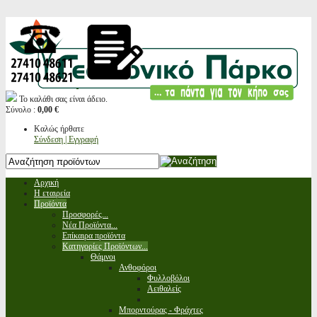
Το καλάθι σας είναι άδειο.
Σύνολο :
0,00 €
Καλώς ήρθατε
Σύνδεση | Εγγραφή
Αρχική
Η εταιρεία
Προϊόντα
Προσφορές...
Νέα Προϊόντα...
Επίκαιρα προϊόντα
Κατηγορίες Προϊόντων...
Θάμνοι
Ανθοφόροι
Φυλλοβόλοι
Αειθαλείς
Μπορντούρας - Φράχτες