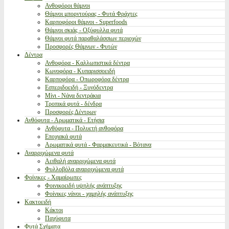
Ανθοφόροι θάμνοι
Θάμνοι μπορντούρας - Φυτά Φράχτες
Καρποφόροι θάμνοι - Superfoods
Θάμνοι σκιάς - Οξύφυλλα φυτά
Θάμνοι φυτά παραθαλάσσιων περιοχών
Προσφορές Θάμνων - Φυτών
Δέντρα
Ανθοφόρα - Καλλωπιστικά δέντρα
Κωνοφόρα - Κυπαρισσοειδή
Καρποφόρα - Οπωροφόρα δέντρα
Εσπεριδοειδή - Ξυνόδεντρα
Μίνι - Νάνα δεντράκια
Τροπικά φυτά - δένδρα
Προσφορές Δέντρων
Ανθόφυτα - Αρωματικά - Ετήσια
Ανθόφυτα - Πολυετή ανθοφόρα
Εποχιακά φυτά
Αρωματικά φυτά - Φαρμακευτικά - Βότανα
Αναρριχώμενα φυτά
Αειθαλή αναρριχώμενα φυτά
Φυλλοβόλα αναρριχώμενα φυτά
Φοίνικες - Χαμαίρωπες
Φοινικοειδή υψηλής ανάπτυξης
Φοίνικες νάνοι - χαμηλής ανάπτυξης
Κακτοειδή
Κάκτοι
Παχύφυτα
Φυτά Σχήματα