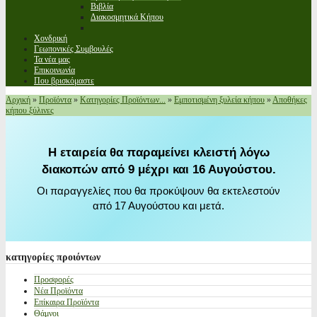
Βιβλία
Διακοσμητικά Κήπου
Χονδρική
Γεωπονικές Συμβουλές
Τα νέα μας
Επικοινωνία
Που βρισκόμαστε
Αρχική
»
Προϊόντα
»
Κατηγορίες Προϊόντων...
»
Εμποτισμένη ξυλεία κήπου
»
Αποθήκες
κήπου ξύλινες
Η εταιρεία θα παραμείνει κλειστή λόγω
διακοπών από 9 μέχρι και 16 Αυγούστου.
Οι παραγγελίες που θα προκύψουν θα εκτελεστούν
από 17 Αυγούστου και μετά.
κατηγορίες
προιόντων
Προσφορές
Νέα Προϊόντα
Επίκαιρα Προϊόντα
Θάμνοι