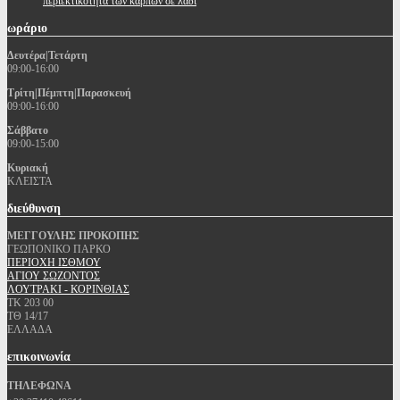
περιεκτικότητα των καρπών σε λάδι
ωράριο
Δευτέρα|Τετάρτη
09:00-16:00
Τρίτη|Πέμπτη|Παρασκευή
09:00-16:00
Σάββατο
09:00-15:00
Κυριακή
ΚΛΕΙΣΤΑ
διεύθυνση
ΜΕΓΓΟΥΛΗΣ ΠΡΟΚΟΠΗΣ
ΓΕΩΠΟΝΙΚΟ ΠΑΡΚΟ
ΠΕΡΙΟΧΗ ΙΣΘΜΟΥ
ΑΓΙΟΥ ΣΩΖΟΝΤΟΣ
ΛΟΥΤΡΑΚΙ - ΚΟΡΙΝΘΙΑΣ
ΤΚ 203 00
ΤΘ 14/17
ΕΛΛΑΔΑ
επικοινωνία
ΤΗΛΕΦΩΝΑ