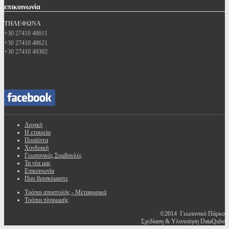
επικοινωνία
ΤΗΛΕΦΩΝΑ
+30 27410 48611
+30 27410 48621
+30 27410 49302
Αρχική
Η εταιρεία
Προϊόντα
Χονδρική
Γεωπονικές Συμβουλές
Τα νέα μας
Επικοινωνία
Που βρισκόμαστε
Τρόποι αποστολής - Μεταφορικά
Τρόποι πληρωμής
©2014 Γεωπονικό Πάρκο
Σχεδίαση & Υλοποίηση DataQube