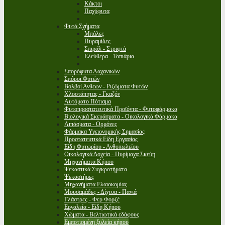
Κάκτοι
Παχύφυτα
Φυτά Σχήματα
Μπάλες
Πυραμίδες
Σπιράλ - Στριφτά
Ελεύθερα - Τοπιάρια
Σπορόφυτα Λαχανικών
Σπόροι Φυτών
Βολβοί Ανθεων - Ριζώματα Φυτών
Χλοοτάπητας - Γκαζόν
Αυτόματο Πότισμα
Φυτοπροστατευτικά Προϊόντα - Φυτοφάρμακα
Βιολογικά Σκευάσματα - Οικολογικά Φάρμακα
Λιπάσματα - Ορμόνες
Φάρμακα Υγειονομικής Σημασίας
Προστατευτικά Είδη Εργασίας
Είδη Φυτωρίου - Ανθοπωλείου
Οικολογικά Δοχεία - Πυρίμαχα Σκεύη
Μηχανήματα Κήπου
Ψεκαστικά Συγκροτήματα
Ψεκαστήρες
Μηχανήματα Ελαιοκομίας
Μουσαμάδες - Δίχτυα - Πανιά
Γλάστρες - Φερ Φορζέ
Εργαλεία - Είδη Κήπου
Χώματα - Βελτιωτικά εδάφους
Εμποτισμένη ξυλεία κήπου