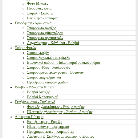
Φυτά Μπάλες
Πυραμίδες φυτά
Σπιράλ - Στριφτά
Ελεύθερα - Τοπιάρια
Σπορόφυτα - Αρωματικά
Σπορόφυτα άνοιξης
Σπορόφυτα φθινοπώρου
Σπορόφυτα αρωματικών
Λαχανόκηπος - Κόνδυλοι - Βολβοί
Σπόροι Φυτών
Σπόροι γκαζόν
Σπόροι λαχανικών σε φάκελα
Βιολογικοί σπόροι - Παλιοί παραδοσιακοί σπόροι
Σπόροι ανθέων - λουλουδιών
Σπόροι αρωματικών φυτών - Βοτάνων
Σπόροι επαγγελματικοί
Προσφορές σπόρων γκαζόν
Βολβοί - Ριζώματα Φυτών
Βολβοί Ανοιξης
Βολβοί Καλοκαιριού
Γκαζόν φυσικό - Συνθετικό
Φυσικός χλοοτάπητας - Έτοιμο γκαζόν
Πλαστικός χλοοτάπητας - Συνθετικό γκαζόν
Αυτόματο Πότισμα
Εκτοξευτήρες - Pop Up
Ηλεκτροβάνες - εξαρτήματα
Προγραμματιστές - Κομπιούτερ
Λάστιχα PE- Σωλήνες αυτόματου ποτίσματος