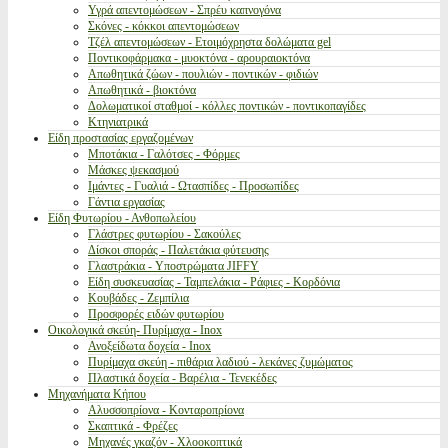
Υγρά απεντομώσεων - Σπρέυ καπνογόνα
Σκόνες - κόκκοι απεντομώσεων
Τζέλ απεντομώσεων - Ετοιμόχρηστα δολώματα gel
Ποντικοφάρμακα - μυοκτόνα - αρουραιοκτόνα
Απωθητικά ζώων - πουλιών - ποντικών - φιδιών
Απωθητικά - βιοκτόνα
Δολωματικοί σταθμοί - κόλλες ποντικών - ποντικοπαγίδες
Κτηνιατρικά
Είδη προστασίας εργαζομένων
Μποτάκια - Γαλότσες - Φόρμες
Μάσκες ψεκασμού
Ιμάντες - Γυαλιά - Ωτασπίδες - Προσωπίδες
Γάντια εργασίας
Είδη Φυτωρίου - Ανθοπωλείου
Γλάστρες φυτωρίου - Σακούλες
Δίσκοι σποράς - Παλετάκια φύτευσης
Γλαστράκια - Υποστρώματα JIFFY
Είδη συσκευασίας - Ταμπελάκια - Ράφιες - Κορδόνια
Κουβάδες - Ζεμπίλια
Προσφορές ειδών φυτωρίου
Οικολογικά σκεύη- Πυρίμαχα - Inox
Ανοξείδωτα δοχεία - Inox
Πυρίμαχα σκεύη - πιθάρια λαδιού - λεκάνες ζυμώματος
Πλαστικά δοχεία - Βαρέλια - Τενεκέδες
Μηχανήματα Κήπου
Αλυσσοπρίονα - Κονταροπρίονα
Σκαπτικά - Φρέζες
Μηχανές γκαζόν - Χλοοκοπτικά