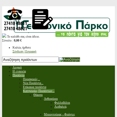
Το καλάθι σας είναι άδειο.
Σύνολο :
0,00 €
Καλώς ήρθατε
Σύνδεση | Εγγραφή
Αρχική
Η εταιρεία
Προϊόντα
Προσφορές...
Νέα Προϊόντα...
Επίκαιρα προϊόντα
Κατηγορίες Προϊόντων...
Θάμνοι
Ανθοφόροι
Φυλλοβόλοι
Αειθαλείς
Μπορντούρας - Φράχτες