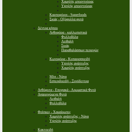
Χαμηλής μπορντούρας
Υψηλής μπορντούρας
Καρποφόροι - Superfoods
Σκιάς - Οξύφυλλα φυτά
Δέντρα κήπου
Ανθοφόρα - καλλωπιστικά
Φυλλοβόλα
Αειθαλή
Σκιάς
Παραθαλάσσιων περιοχών
Κωνοφόρα - Κυπαρισσοειδή
Υψηλής ανάπτυξης
Χαμηλής ανάπτυξης
Μίνι - Νάνα
Εσπεριδοειδή - Ξυνόδεντρα
Ανθόφυτα - Εποχιακά - Αρωματικά Φυτά
Αναρριχώμενα Φυτά
Αειθαλή
Φυλλοβόλα
Φοίνικες - Χαμαίρωπες
Χαμηλής ανάπτυξης - Νάνα
Υψηλής ανάπτυξης
Κακτοειδή