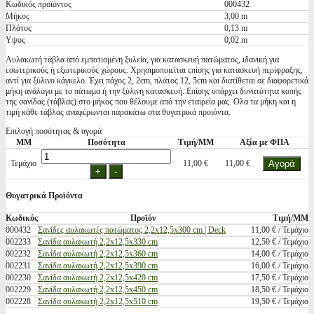
Κωδικός προϊόντος
000432
Μήκος
3,00 m
Πλάτος
0,13 m
Υψος
0,02 m
Αυλακωτή τάβλα από εμποτισμένη ξυλεία, για κατασκευή πατώματος, ιδανική για
εσωτερικούς ή εξωτερικούς χώρους. Χρησιμοποιείται επίσης για κατασκευή περίφραξης,
αντί για ξύλινο κάγκελο. Έχει πάχος 2, 2cm, πλάτος 12, 5cm και διατίθεται σε διαφορετικά
μήκη ανάλογα με το πάτωμα ή την ξύλινη κατασκευή. Επίσης υπάρχει δυνατότητα κοπής
της σανίδας (τάβλας) στο μήκος που θέλουμε από την εταιρεία μας. Ολα τα μήκη και η
τιμή κάθε τάβλας αναφέρωνται παρακάτω στα θυγατρικά προιόντα.
Επιλογή ποσότητας & αγορά
ΜΜ
Ποσότητα
Τιμή/ΜΜ
Αξία με ΦΠΑ
Τεμάχιο
11,00 €
11,00 €
Θυγατρικά Προϊόντα
Κωδικός
Προϊόν
Τιμή/ΜΜ
000432
Σανίδες αυλακωτές πατώματος 2,2x12,5x300 cm | Deck
11,00 € / Τεμάχιο
002233
Σανίδα αυλακωτή 2,2x12,5x330 cm
12,50 € / Τεμάχιο
002232
Σανίδα αυλακωτή 2,2x12,5x360 cm
14,00 € / Τεμάχιο
002231
Σανίδα αυλακωτή 2,2x12,5x390 cm
16,00 € / Τεμάχιο
002230
Σανίδα αυλακωτή 2,2x12,5x420 cm
17,50 € / Τεμάχιο
002229
Σανίδα αυλακωτή 2,2x12,5x450 cm
18,50 € / Τεμάχιο
002228
Σανίδα αυλακωτή 2,2x12,5x510 cm
19,50 € / Τεμάχιο