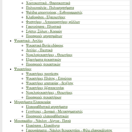
Χορτοκοπτικά - Θαμνοκοπτικά
Πολυεργαλεία - Πολυμηχανήματα
Ψαλίδια μπορντούρας - Ευθυγραμμιστές
Κλαδοφάγοι - Εξαερωτήρες
Φυσητήρες - Απορροφητήρες φύλλων
Γαιοτρύπανα - Πλυστικά
Σχίστες Ξύλων - Κορμών
Προσφορές μηχανημάτων
Ψεκαστικά - Αντλίες
Ψεκαστικά Βυτία εδάφους
Αντλίες - Πιεστικά
Νεφελοψεκαστήρες - Θειωτήρες
Εξαρτήματα ψεκαστικών
Προσφορές ψεκαστικών
Ψεκαστήρες
Ψεκαστήρες προπίεσης
Ψεκαστήρες Πλάτης - Επινώτιοι
Ψεκαστήρες μπαταρίας - βενζίνης
Ψεκαστήρες ζιζανιοκτονίας
Νεφελοψεκαστήρες - Θειωτήρες
Προσφορές ψεκαστήρων
Μηχανήματα Ελαιοκομίας
Ελαιοραβδιστικά μηχανήματα
Γεννήτριες - Δυναμό - Μετασχηματιστές
Προσφορές ελαιοραβδιστικών
Μουσαμάδες - Νάυλον - Δίχτυα - Πανιά
Ελαιόπανα - Ελαιόδιχτα
Γαιουφάσματα - Νάυλον θερμοκηπίου - Φίλμ εδαφοκάλυψης