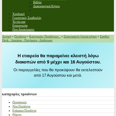
Βιβλία
Διακοσμητικά Κήπου
Χονδρική
Γεωπονικές Συμβουλές
Τα νέα μας
Επικοινωνία
Που βρισκόμαστε
Αρχική
»
Προϊόντα
»
Κατηγορίες Προϊόντων...
»
Εμποτισμένη ξυλεία κήπου
»
Σανίδες
Deck - Δοκάρια - Πατήματα - Διάδρομοι
Η εταιρεία θα παραμείνει κλειστή λόγω
διακοπών από 9 μέχρι και 16 Αυγούστου.
Οι παραγγελίες που θα προκύψουν θα εκτελεστούν
από 17 Αυγούστου και μετά.
κατηγορίες
προιόντων
Προσφορές
Νέα Προϊόντα
Επίκαιρα Προϊόντα
Θάμνοι