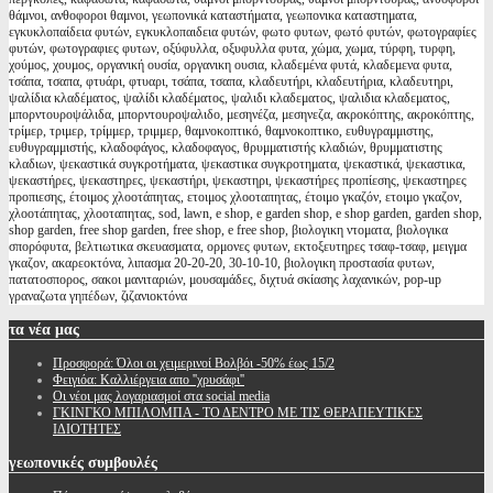
θάμνοι, ανθοφοροι θαμνοι, γεωπονικά καταστήματα, γεωπονικα καταστηματα,
εγκυκλοπαίδεια φυτών, εγκυκλοπαιδεια φυτών, φωτο φυτων, φωτό φυτών, φωτογραφίες
φυτών, φωτογραφιες φυτων, οξύφυλλα, οξυφυλλα φυτα, χώμα, χωμα, τύρφη, τυρφη,
χούμος, χουμος, οργανική ουσία, οργανικη ουσια, κλαδεμένα φυτά, κλαδεμενα φυτα,
τσάπα, τσαπα, φτυάρι, φτυαρι, τσάπα, τσαπα, κλαδευτήρι, κλαδευτήρια, κλαδευτηρι,
ψαλίδια κλαδέματος, ψαλίδι κλαδέματος, ψαλιδι κλαδεματος, ψαλιδια κλαδεματος,
μπορντουροψάλιδα, μπορντουροψαλιδο, μεσηνέζα, μεσηνεζα, ακροκόπτης, ακροκόπτης,
τρίμερ, τριμερ, τρίμμερ, τριμμερ, θαμνοκοπτικό, θαμνοκοπτικο, ευθυγραμμιστης,
ευθυγραμμιστής, κλαδοφάγος, κλαδοφαγος, θρυμματιστής κλαδιών, θρυμματιστης
κλαδιων, ψεκαστικά συγκροτήματα, ψεκαστικα συγκροτηματα, ψεκαστικά, ψεκαστικα,
ψεκαστήρες, ψεκαστηρες, ψεκαστήρι, ψεκαστηρι, ψεκαστήρες προπίεσης, ψεκαστηρες
προπιεσης, έτοιμος χλοοτάπητας, ετοιμος χλοοταπητας, έτοιμο γκαζόν, ετοιμο γκαζον,
χλοοτάπητας, χλοοταπητας, sod, lawn, e shop, e garden shop, e shop garden, garden shop,
shop garden, free shop garden, free shop, e free shop, βιολογικη ντοματα, βιολογικα
σπορόφυτα, βελτιωτικα σκευασματα, ορμονες φυτων, εκτοξευτηρες τσαφ-τσαφ, μειγμα
γκαζον, ακαρεοκτόνα, λιπασμα 20-20-20, 30-10-10, βιολογικη προστασία φυτων,
πατατοσπορος, σακοι μανιταριών, μουσαμάδες, διχτυά σκίασης λαχανικών, pop-up
γραναζωτα γηπέδων, ζιζανιοκτόνα
τα
νέα μας
Προσφορά: Όλοι οι χειμερινοί Βολβόι -50% έως 15/2
Φειγιόα: Καλλιέργεια απο ''χρυσάφι''
Oι νέοι μας λογαριασμοί στα social media
ΓΚΙΝΓΚΟ ΜΠΙΛΟΜΠΑ - ΤΟ ΔΕΝΤΡΟ ΜΕ ΤΙΣ ΘΕΡΑΠΕΥΤΙΚΕΣ
ΙΔΙΟΤΗΤΕΣ
γεωπονικές
συμβουλές