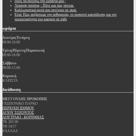
Πότε να φυτέψω την λεβάντα μου ;
Λίπανση πατάτας - Πότε και πώς γίνεται.
Καλλωπιστικά φυτά που αντέχουν σε σκιά.
Ελιά: Πως αυξάνουμε την ανθοφορία, το ποσοστό καρπόδεσης και την
περιεκτικότητα των καρπών σε λάδι
ωράριο
Δευτέρα|Τετάρτη
09:00-16:00
Τρίτη|Πέμπτη|Παρασκευή
09:00-16:00
Σάββατο
09:00-15:00
Κυριακή
ΚΛΕΙΣΤΑ
διεύθυνση
ΜΕΓΓΟΥΛΗΣ ΠΡΟΚΟΠΗΣ
ΓΕΩΠΟΝΙΚΟ ΠΑΡΚΟ
ΠΕΡΙΟΧΗ ΙΣΘΜΟΥ
ΑΓΙΟΥ ΣΩΖΟΝΤΟΣ
ΛΟΥΤΡΑΚΙ - ΚΟΡΙΝΘΙΑΣ
ΤΚ 203 00
ΤΘ 14/17
ΕΛΛΑΔΑ