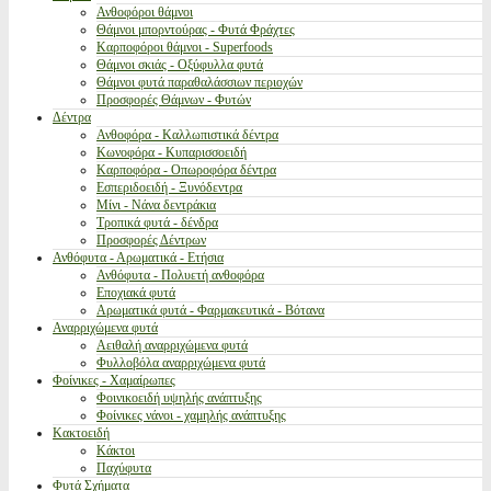
Ανθοφόροι θάμνοι
Θάμνοι μπορντούρας - Φυτά Φράχτες
Καρποφόροι θάμνοι - Superfoods
Θάμνοι σκιάς - Οξύφυλλα φυτά
Θάμνοι φυτά παραθαλάσσιων περιοχών
Προσφορές Θάμνων - Φυτών
Δέντρα
Ανθοφόρα - Καλλωπιστικά δέντρα
Κωνοφόρα - Κυπαρισσοειδή
Καρποφόρα - Οπωροφόρα δέντρα
Εσπεριδοειδή - Ξυνόδεντρα
Μίνι - Νάνα δεντράκια
Τροπικά φυτά - δένδρα
Προσφορές Δέντρων
Ανθόφυτα - Αρωματικά - Ετήσια
Ανθόφυτα - Πολυετή ανθοφόρα
Εποχιακά φυτά
Αρωματικά φυτά - Φαρμακευτικά - Βότανα
Αναρριχώμενα φυτά
Αειθαλή αναρριχώμενα φυτά
Φυλλοβόλα αναρριχώμενα φυτά
Φοίνικες - Χαμαίρωπες
Φοινικοειδή υψηλής ανάπτυξης
Φοίνικες νάνοι - χαμηλής ανάπτυξης
Κακτοειδή
Κάκτοι
Παχύφυτα
Φυτά Σχήματα