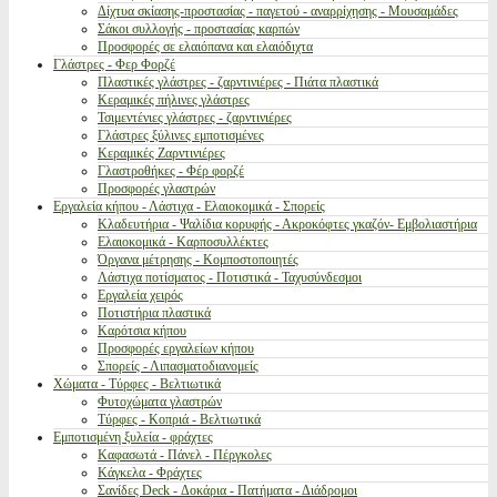
Δίχτυα σκίασης-προστασίας - παγετού - αναρρίχησης - Μουσαμάδες
Σάκοι συλλογής - προστασίας καρπών
Προσφορές σε ελαιόπανα και ελαιόδιχτα
Γλάστρες - Φερ Φορζέ
Πλαστικές γλάστρες - ζαρντινιέρες - Πιάτα πλαστικά
Κεραμικές πήλινες γλάστρες
Τσιμεντένιες γλάστρες - ζαρντινιέρες
Γλάστρες ξύλινες εμποτισμένες
Κεραμικές Ζαρντινιέρες
Γλαστροθήκες - Φέρ φορζέ
Προσφορές γλαστρών
Εργαλεία κήπου - Λάστιχα - Ελαιοκομικά - Σπορείς
Κλαδευτήρια - Ψαλίδια κορυφής - Ακροκόφτες γκαζόν- Εμβολιαστήρια
Ελαιοκομικά - Καρποσυλλέκτες
Όργανα μέτρησης - Κομποστοποιητές
Λάστιχα ποτίσματος - Ποτιστικά - Ταχυσύνδεσμοι
Εργαλεία χειρός
Ποτιστήρια πλαστικά
Καρότσια κήπου
Προσφορές εργαλείων κήπου
Σπορείς - Λιπασματοδιανομείς
Χώματα - Τύρφες - Βελτιωτικά
Φυτοχώματα γλαστρών
Τύρφες - Κοπριά - Βελτιωτικά
Εμποτισμένη ξυλεία - φράχτες
Καφασωτά - Πάνελ - Πέργκολες
Κάγκελα - Φράχτες
Σανίδες Deck - Δοκάρια - Πατήματα - Διάδρομοι