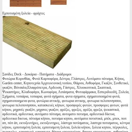
Εμποτισμένη ξυλεία - φράχτες
Σανίδες Deck - Δοκάρια - Πατήματα - Διάδρομοι
Φυτώρια Κορινθίας, Φυτά Καρποφόρα, Δέντρα, Γλάστρες, Αυτόματο πότισμα, Κήπος,
Garden center, Κηποτεχνία Αρχιτεκτονική τοπίου, Θάμνοι, Ανθοφόρα, Γκαζόν, Συνθετικό,
γκαζόν, Βότσαλα,Ελαφρόπετρα, Αρδευση, Γάστρες, Χλοοκοπτικά, Σκαπτικά,
Ψεκαστήρες, Κλαδοφάγοι, Κωνοφόρα, Λιπάσματα, Φυτοφάρμακα, Εσπεριδοειδή, Ξυλεία,
Σχήματα, τοπιάρια, τοπιαρια, φυτά σχήματα, φυτα σχηματα, σχηματοποιημένα φυτά,
σχηματοποιημενα φυτα, φυτώρια αττικής, φυτωρια αττικης, φυτωρια πελοπονησσου,
φυτωρια πελοπονησσου, κατασκευές κήπων, προσφορές φυτών, προσφορες φυτων, φυτά
κήπου, μηχανές γκαζόν, μηχανες γκαζον, φρέζες, φρεζες, φρέζα, φρεζα, ψεκαστικά,
αρδευτικά, αρδευτικα, αυτόματο πότισμα, αυτοματο ποτισμα, αρδευτικά δίκτυα,
αρδευτικα δικτυα, πότισμα κήπου, ποτισμα κηπου, αυτόματα ποτιστικά, μπέκ, μπεκ, ποπ
απ, πόπ άπ, εκτοξευτήρες, εκτοξευτηρες, λάστιχα ποτίσματος, λαστιχα ποτισματος, κέντρα
κήπου, εμποτισμένη ξυλεία, εμποτισμενη ξυλεια, ξυλεία κήπου, ξυλεια κηπου, πέργκολες,
περγκολες, καφασωτά, καφασωτα, θάμνοι μπορντούρας, θαμνοι μπορντουρας, ανθοφόροι