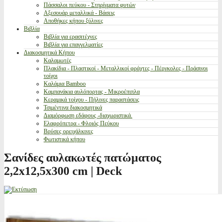
Πάσσαλοι πεύκου - Στηρίγματα φυτών
Αξεσουάρ μεταλλικά - Βάσεις
Αποθήκες κήπου ξύλινες
Βιβλία
Βιβλία για ερασιτέχνες
Βιβλία για επαγγελματίες
Διακοσμητικά Κήπου
Καλαμωτές
Πλακίδια - Πλαστικοί - Μεταλλικοί φράχτες - Πέργκολες - Πράσινοι
τοίχοι
Καλάμια Bamboo
Καμπανάκια αυλόπορτας - Μικροέπιπλα
Κεραμικά τοίχου - Πήλινες παραστάσεις
Τσιμέντινα διακοσμητικά
Διαμόρφωση εδάφους -διαχωριστικά.
Ελαφρόπετρα - Φλοιός Πεύκου
Βρύσες ορειχάλκινες
Φωτιστικά κήπου
Σανίδες αυλακωτές πατώματος
2,2x12,5x300 cm | Deck