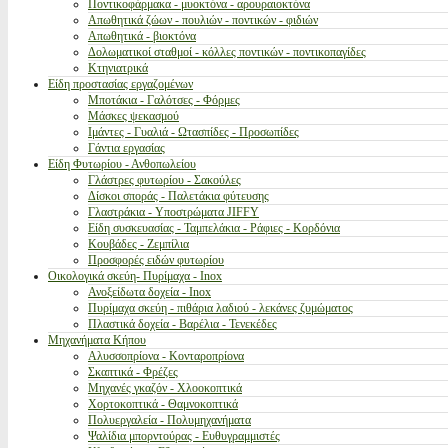
Ποντικοφάρμακα - μυοκτόνα - αρουραιοκτόνα
Απωθητικά ζώων - πουλιών - ποντικών - φιδιών
Απωθητικά - βιοκτόνα
Δολωματικοί σταθμοί - κόλλες ποντικών - ποντικοπαγίδες
Κτηνιατρικά
Είδη προστασίας εργαζομένων
Μποτάκια - Γαλότσες - Φόρμες
Μάσκες ψεκασμού
Ιμάντες - Γυαλιά - Ωτασπίδες - Προσωπίδες
Γάντια εργασίας
Είδη Φυτωρίου - Ανθοπωλείου
Γλάστρες φυτωρίου - Σακούλες
Δίσκοι σποράς - Παλετάκια φύτευσης
Γλαστράκια - Υποστρώματα JIFFY
Είδη συσκευασίας - Ταμπελάκια - Ράφιες - Κορδόνια
Κουβάδες - Ζεμπίλια
Προσφορές ειδών φυτωρίου
Οικολογικά σκεύη- Πυρίμαχα - Inox
Ανοξείδωτα δοχεία - Inox
Πυρίμαχα σκεύη - πιθάρια λαδιού - λεκάνες ζυμώματος
Πλαστικά δοχεία - Βαρέλια - Τενεκέδες
Μηχανήματα Κήπου
Αλυσσοπρίονα - Κονταροπρίονα
Σκαπτικά - Φρέζες
Μηχανές γκαζόν - Χλοοκοπτικά
Χορτοκοπτικά - Θαμνοκοπτικά
Πολυεργαλεία - Πολυμηχανήματα
Ψαλίδια μπορντούρας - Ευθυγραμμιστές