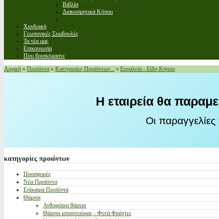
Βιβλία
Διακοσμητικά Κήπου
Χονδρική
Γεωπονικές Συμβουλές
Τα νέα μας
Επικοινωνία
Που βρισκόμαστε
Αρχική
»
Προϊόντα
»
Κατηγορίες Προϊόντων...
»
Εργαλεία - Είδη Κήπου
Η εταιρεία θα παραμε
Οι παραγγελίες
κατηγορίες
προιόντων
Προσφορές
Νέα Προϊόντα
Επίκαιρα Προϊόντα
Θάμνοι
Ανθοφόροι θάμνοι
Θάμνοι μπορντούρας - Φυτά Φράχτες