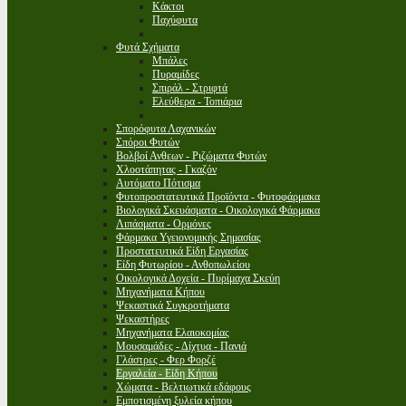
Κάκτοι
Παχύφυτα
Φυτά Σχήματα
Μπάλες
Πυραμίδες
Σπιράλ - Στριφτά
Ελεύθερα - Τοπιάρια
Σπορόφυτα Λαχανικών
Σπόροι Φυτών
Βολβοί Ανθεων - Ριζώματα Φυτών
Χλοοτάπητας - Γκαζόν
Αυτόματο Πότισμα
Φυτοπροστατευτικά Προϊόντα - Φυτοφάρμακα
Βιολογικά Σκευάσματα - Οικολογικά Φάρμακα
Λιπάσματα - Ορμόνες
Φάρμακα Υγειονομικής Σημασίας
Προστατευτικά Είδη Εργασίας
Είδη Φυτωρίου - Ανθοπωλείου
Οικολογικά Δοχεία - Πυρίμαχα Σκεύη
Μηχανήματα Κήπου
Ψεκαστικά Συγκροτήματα
Ψεκαστήρες
Μηχανήματα Ελαιοκομίας
Μουσαμάδες - Δίχτυα - Πανιά
Γλάστρες - Φερ Φορζέ
Εργαλεία - Είδη Κήπου
Χώματα - Βελτιωτικά εδάφους
Εμποτισμένη ξυλεία κήπου