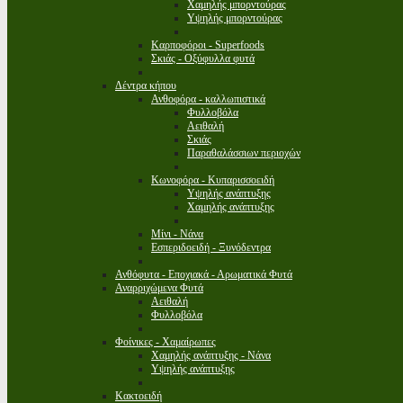
Χαμηλής μπορντούρας
Υψηλής μπορντούρας
Καρποφόροι - Superfoods
Σκιάς - Οξύφυλλα φυτά
Δέντρα κήπου
Ανθοφόρα - καλλωπιστικά
Φυλλοβόλα
Αειθαλή
Σκιάς
Παραθαλάσσιων περιοχών
Κωνοφόρα - Κυπαρισσοειδή
Υψηλής ανάπτυξης
Χαμηλής ανάπτυξης
Μίνι - Νάνα
Εσπεριδοειδή - Ξυνόδεντρα
Ανθόφυτα - Εποχιακά - Αρωματικά Φυτά
Αναρριχώμενα Φυτά
Αειθαλή
Φυλλοβόλα
Φοίνικες - Χαμαίρωπες
Χαμηλής ανάπτυξης - Νάνα
Υψηλής ανάπτυξης
Κακτοειδή