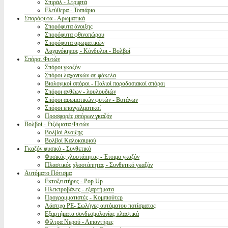
Σπιράλ - Στριφτά
Ελεύθερα - Τοπιάρια
Σπορόφυτα - Αρωματικά
Σπορόφυτα άνοιξης
Σπορόφυτα φθινοπώρου
Σπορόφυτα αρωματικών
Λαχανόκηπος - Κόνδυλοι - Βολβοί
Σπόροι Φυτών
Σπόροι γκαζόν
Σπόροι λαχανικών σε φάκελα
Βιολογικοί σπόροι - Παλιοί παραδοσιακοί σπόροι
Σπόροι ανθέων - λουλουδιών
Σπόροι αρωματικών φυτών - Βοτάνων
Σπόροι επαγγελματικοί
Προσφορές σπόρων γκαζόν
Βολβοί - Ριζώματα Φυτών
Βολβοί Ανοιξης
Βολβοί Καλοκαιριού
Γκαζόν φυσικό - Συνθετικό
Φυσικός χλοοτάπητας - Έτοιμο γκαζόν
Πλαστικός χλοοτάπητας - Συνθετικό γκαζόν
Αυτόματο Πότισμα
Εκτοξευτήρες - Pop Up
Ηλεκτροβάνες - εξαρτήματα
Προγραμματιστές - Κομπιούτερ
Λάστιχα PE- Σωλήνες αυτόματου ποτίσματος
Εξαρτήματα συνδεσμολογίας πλαστικά
Φίλτρα Νερού - Λιπαντήρες