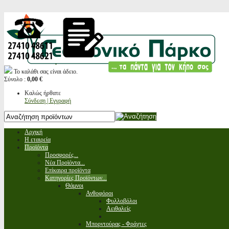
Το καλάθι σας είναι άδειο.
Σύνολο :
0,00 €
Καλώς ήρθατε
Σύνδεση | Εγγραφή
Αρχική
Η εταιρεία
Προϊόντα
Προσφορές...
Νέα Προϊόντα...
Επίκαιρα προϊόντα
Κατηγορίες Προϊόντων...
Θάμνοι
Ανθοφόροι
Φυλλοβόλοι
Αειθαλείς
Μπορντούρας - Φράχτες