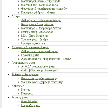
Καρποφόροι θάμνοι - Superfoods
Θάμνοι σκιάς - Οξύφυλλα φυτά
Θάμνοι φυτά παραθαλάσσιων περιοχών
Προσφορές Θάμνων - Φυτών
Δέντρα
Ανθοφόρα - Καλλωπιστικά δέντρα
Κωνοφόρα - Κυπαρισσοειδή
Καρποφόρα - Οπωροφόρα δέντρα
Εσπεριδοειδή - Ξυνόδεντρα
Μίνι - Νάνα δεντράκια
Τροπικά φυτά - δένδρα
Προσφορές Δέντρων
Ανθόφυτα - Αρωματικά - Ετήσια
Ανθόφυτα - Πολυετή ανθοφόρα
Εποχιακά φυτά
Αρωματικά φυτά - Φαρμακευτικά - Βότανα
Αναρριχώμενα φυτά
Αειθαλή αναρριχώμενα φυτά
Φυλλοβόλα αναρριχώμενα φυτά
Φοίνικες - Χαμαίρωπες
Φοινικοειδή υψηλής ανάπτυξης
Φοίνικες νάνοι - χαμηλής ανάπτυξης
Κακτοειδή
Κάκτοι
Παχύφυτα
Φυτά Σχήματα
Φυτά Μπάλες
Πυραμίδες φυτά