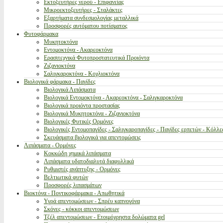
Εκτοξευτήρες νερού - Επιφανείας
Μικροεκτοξευτήρες - Σταλάκτες
Εξαρτήματα συνδεσμολογίας μεταλλικά
Προσφορές αυτόματου ποτίσματος
Φυτοφάρμακα
Μυκητοκτόνα
Εντομοκτόνα - Ακαρεοκτόνα
Ερασιτεχνικά Φυτοπροστατευτικά Προιόντα
Ζιζανιοκτόνα
Σαλιγκαροκτόνα - Κοχλιοκτόνα
Βιολογικά φάρμακα - Παγίδες
Βιολογικά Λιπάσματα
Βιολογικά Εντομοκτόνα - Ακαρεοκτόνα - Σαλιγκαροκτόνα
Βιολογικά προιόντα προστασίας
Βιολογικά Μυκητοκτόνα - Ζιζανιοκτόνα
Βιολογικές Φυτικές Ορμόνες
Βιολογικές Εντομοπαγίδες - Σαλιγκαροπαγίδες - Παγίδες ερπετών - Κόλλε
Σκευάσματα βιολογικά για απεντομώσεις
Λιπάσματα - Ορμόνες
Κοκκώδη χημικά λιπάσματα
Λιπάσματα υδατοδιαλυτά διαφυλλικά
Ρυθμιστές ανάπτυξης - Ορμόνες
Βελτιωτικά φυτών
Προσφορές λιπασμάτων
Βιοκτόνα - Ποντικοφάρμακα - Απωθητικά
Υγρά απεντομώσεων - Σπρέυ καπνογόνα
Σκόνες - κόκκοι απεντομώσεων
Τζέλ απεντομώσεων - Ετοιμόχρηστα δολώματα gel