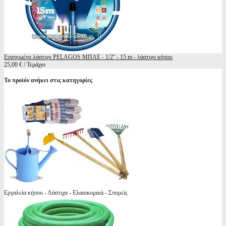
Ενισχυμένο λάστιχο PELAGOS ΜΠΛΕ - 1/2'' - 15 m - λάστιχο κήπου
25,00 € / Τεμάχιο
Το προϊόν ανήκει στις κατηγορίες
Εργαλεία κήπου - Λάστιχα - Ελαιοκομικά - Σπορείς