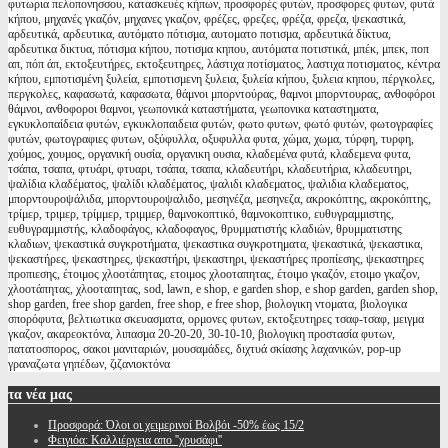
φυτωρια πελοπονησσου, κατασκευές κήπων, προσφορές φυτών, προσφορες φυτων, φυτά
κήπου, μηχανές γκαζόν, μηχανες γκαζον, φρέζες, φρεζες, φρέζα, φρεζα, ψεκαστικά,
αρδευτικά, αρδευτικα, αυτόματο πότισμα, αυτοματο ποτισμα, αρδευτικά δίκτυα,
αρδευτικα δικτυα, πότισμα κήπου, ποτισμα κηπου, αυτόματα ποτιστικά, μπέκ, μπεκ, ποπ
απ, πόπ άπ, εκτοξευτήρες, εκτοξευτηρες, λάστιχα ποτίσματος, λαστιχα ποτισματος, κέντρα
κήπου, εμποτισμένη ξυλεία, εμποτισμενη ξυλεια, ξυλεία κήπου, ξυλεια κηπου, πέργκολες,
περγκολες, καφασωτά, καφασωτα, θάμνοι μπορντούρας, θαμνοι μπορντουρας, ανθοφόροι
θάμνοι, ανθοφοροι θαμνοι, γεωπονικά καταστήματα, γεωπονικα καταστηματα,
εγκυκλοπαίδεια φυτών, εγκυκλοπαιδεια φυτών, φωτο φυτων, φωτό φυτών, φωτογραφίες
φυτών, φωτογραφιες φυτων, οξύφυλλα, οξυφυλλα φυτα, χώμα, χωμα, τύρφη, τυρφη,
χούμος, χουμος, οργανική ουσία, οργανικη ουσια, κλαδεμένα φυτά, κλαδεμενα φυτα,
τσάπα, τσαπα, φτυάρι, φτυαρι, τσάπα, τσαπα, κλαδευτήρι, κλαδευτήρια, κλαδευτηρι,
ψαλίδια κλαδέματος, ψαλίδι κλαδέματος, ψαλιδι κλαδεματος, ψαλιδια κλαδεματος,
μπορντουροψάλιδα, μπορντουροψαλιδο, μεσηνέζα, μεσηνεζα, ακροκόπτης, ακροκόπτης,
τρίμερ, τριμερ, τρίμμερ, τριμμερ, θαμνοκοπτικό, θαμνοκοπτικο, ευθυγραμμιστης,
ευθυγραμμιστής, κλαδοφάγος, κλαδοφαγος, θρυμματιστής κλαδιών, θρυμματιστης
κλαδιων, ψεκαστικά συγκροτήματα, ψεκαστικα συγκροτηματα, ψεκαστικά, ψεκαστικα,
ψεκαστήρες, ψεκαστηρες, ψεκαστήρι, ψεκαστηρι, ψεκαστήρες προπίεσης, ψεκαστηρες
προπιεσης, έτοιμος χλοοτάπητας, ετοιμος χλοοταπητας, έτοιμο γκαζόν, ετοιμο γκαζον,
χλοοτάπητας, χλοοταπητας, sod, lawn, e shop, e garden shop, e shop garden, garden shop,
shop garden, free shop garden, free shop, e free shop, βιολογικη ντοματα, βιολογικα
σπορόφυτα, βελτιωτικα σκευασματα, ορμονες φυτων, εκτοξευτηρες τσαφ-τσαφ, μειγμα
γκαζον, ακαρεοκτόνα, λιπασμα 20-20-20, 30-10-10, βιολογικη προστασία φυτων,
πατατοσπορος, σακοι μανιταριών, μουσαμάδες, διχτυά σκίασης λαχανικών, pop-up
γραναζωτα γηπέδων, ζιζανιοκτόνα
τα
νέα μας
Προσφορά: Όλοι οι χειμερινοί Βολβόι -50% έως 15/2
Φειγιόα: Καλλιέργεια απο ''χρυσάφι''