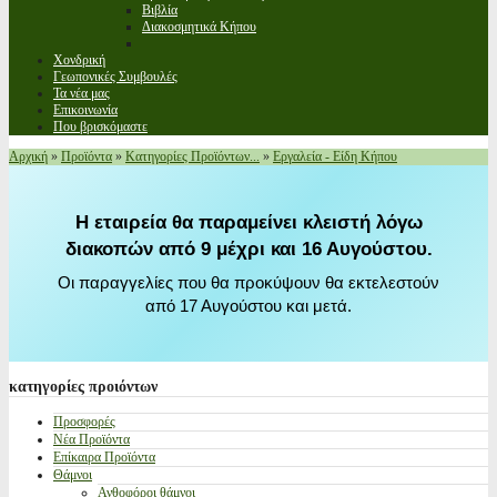
Βιβλία
Διακοσμητικά Κήπου
Χονδρική
Γεωπονικές Συμβουλές
Τα νέα μας
Επικοινωνία
Που βρισκόμαστε
Αρχική
»
Προϊόντα
»
Κατηγορίες Προϊόντων...
»
Εργαλεία - Είδη Κήπου
Η εταιρεία θα παραμείνει κλειστή λόγω
διακοπών από 9 μέχρι και 16 Αυγούστου.
Οι παραγγελίες που θα προκύψουν θα εκτελεστούν
από 17 Αυγούστου και μετά.
κατηγορίες
προιόντων
Προσφορές
Νέα Προϊόντα
Επίκαιρα Προϊόντα
Θάμνοι
Ανθοφόροι θάμνοι