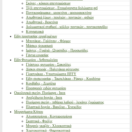
Σκόνες - κόκκοι απεντομώσεων
Τζέλ απεντομώσεων - Ετοιμόχρηστα δολώματα gel
Ποντικοφάρμακα - μυοκτόνα - αρουραιοκτόνα
Απωθητικά ζώων - πουλιών - ποντικών - φιδιών
Απωθητικά - βιοκτόνα
Δολωματικοί σταθμοί - κόλλες ποντικών - ποντικοπαγίδες
Κτηνιατρικά
Είδη προστασίας εργαζομένων
Μποτάκια - Γαλότσες - Φόρμες
Μάσκες ψεκασμού
Ιμάντες - Γυαλιά - Ωτασπίδες - Προσωπίδες
Γάντια εργασίας
Είδη Φυτωρίου - Ανθοπωλείου
Γλάστρες φυτωρίου - Σακούλες
Δίσκοι σποράς - Παλετάκια φύτευσης
Γλαστράκια - Υποστρώματα JIFFY
Είδη συσκευασίας - Ταμπελάκια - Ράφιες - Κορδόνια
Κουβάδες - Ζεμπίλια
Προσφορές ειδών φυτωρίου
Οικολογικά σκεύη- Πυρίμαχα - Inox
Ανοξείδωτα δοχεία - Inox
Πυρίμαχα σκεύη - πιθάρια λαδιού - λεκάνες ζυμώματος
Πλαστικά δοχεία - Βαρέλια - Τενεκέδες
Μηχανήματα Κήπου
Αλυσσοπρίονα - Κονταροπρίονα
Σκαπτικά - Φρέζες
Μηχανές γκαζόν - Χλοοκοπτικά
Χορτοκοπτικά - Θαμνοκοπτικά