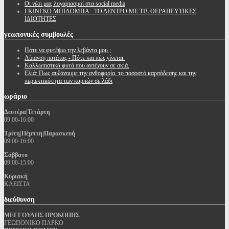
Oι νέοι μας λογαριασμοί στα social media
ΓΚΙΝΓΚΟ ΜΠΙΛΟΜΠΑ - ΤΟ ΔΕΝΤΡΟ ΜΕ ΤΙΣ ΘΕΡΑΠΕΥΤΙΚΕΣ
ΙΔΙΟΤΗΤΕΣ
γεωπονικές
συμβουλές
Πότε να φυτέψω την λεβάντα μου ;
Λίπανση πατάτας - Πότε και πώς γίνεται.
Καλλωπιστικά φυτά που αντέχουν σε σκιά.
Ελιά: Πως αυξάνουμε την ανθοφορία, το ποσοστό καρπόδεσης και την
περιεκτικότητα των καρπών σε λάδι
ωράριο
Δευτέρα|Τετάρτη
09:00-16:00
Τρίτη|Πέμπτη|Παρασκευή
09:00-16:00
Σάββατο
09:00-15:00
Κυριακή
ΚΛΕΙΣΤΑ
διεύθυνση
ΜΕΓΓΟΥΛΗΣ ΠΡΟΚΟΠΗΣ
ΓΕΩΠΟΝΙΚΟ ΠΑΡΚΟ