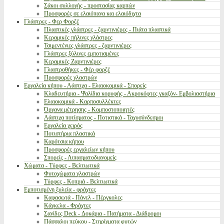
Σάκοι συλλογής - προστασίας καρπών
Προσφορές σε ελαιόπανα και ελαιόδιχτα
Γλάστρες - Φερ Φορζέ
Πλαστικές γλάστρες - ζαρντινιέρες - Πιάτα πλαστικά
Κεραμικές πήλινες γλάστρες
Τσιμεντένιες γλάστρες - ζαρντινιέρες
Γλάστρες ξύλινες εμποτισμένες
Κεραμικές Ζαρντινιέρες
Γλαστροθήκες - Φέρ φορζέ
Προσφορές γλαστρών
Εργαλεία κήπου - Λάστιχα - Ελαιοκομικά - Σπορείς
Κλαδευτήρια - Ψαλίδια κορυφής - Ακροκόφτες γκαζόν- Εμβολιαστήρια
Ελαιοκομικά - Καρποσυλλέκτες
Όργανα μέτρησης - Κομποστοποιητές
Λάστιχα ποτίσματος - Ποτιστικά - Ταχυσύνδεσμοι
Εργαλεία χειρός
Ποτιστήρια πλαστικά
Καρότσια κήπου
Προσφορές εργαλείων κήπου
Σπορείς - Λιπασματοδιανομείς
Χώματα - Τύρφες - Βελτιωτικά
Φυτοχώματα γλαστρών
Τύρφες - Κοπριά - Βελτιωτικά
Εμποτισμένη ξυλεία - φράχτες
Καφασωτά - Πάνελ - Πέργκολες
Κάγκελα - Φράχτες
Σανίδες Deck - Δοκάρια - Πατήματα - Διάδρομοι
Πάσσαλοι πεύκου - Στηρίγματα φυτών