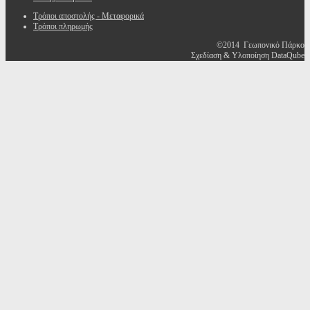
Τρόποι αποστολής - Μεταφορικά
Τρόποι πληρωμής
©2014 Γεωπονικό Πάρκο
Σχεδίαση & Υλοποίηση DataQube