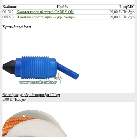
Κωδικός
Προϊόν
Τιμή/ΜΜ
001312
Καρότσι κήπου πλαστικό CΑRRΥ ΟΝ
29,00 € / Τεμάχιο
005270
Πλαστικό καρότσι κήπου - γκρί σκούρο
29,00 € / Τεμάχιο
Σχετικά προϊόντα
Θειωτήρας χειρός - θειαφιστήρι 1/2 kgr
5,00 € / Τεμάχιο