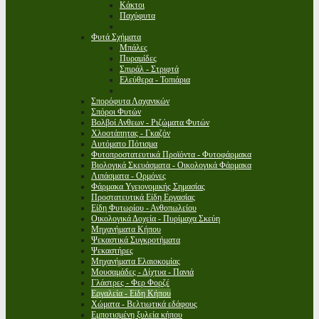
Κάκτοι
Παχύφυτα
Φυτά Σχήματα
Μπάλες
Πυραμίδες
Σπιράλ - Στριφτά
Ελεύθερα - Τοπιάρια
Σπορόφυτα Λαχανικών
Σπόροι Φυτών
Βολβοί Ανθεων - Ριζώματα Φυτών
Χλοοτάπητας - Γκαζόν
Αυτόματο Πότισμα
Φυτοπροστατευτικά Προϊόντα - Φυτοφάρμακα
Βιολογικά Σκευάσματα - Οικολογικά Φάρμακα
Λιπάσματα - Ορμόνες
Φάρμακα Υγειονομικής Σημασίας
Προστατευτικά Είδη Εργασίας
Είδη Φυτωρίου - Ανθοπωλείου
Οικολογικά Δοχεία - Πυρίμαχα Σκεύη
Μηχανήματα Κήπου
Ψεκαστικά Συγκροτήματα
Ψεκαστήρες
Μηχανήματα Ελαιοκομίας
Μουσαμάδες - Δίχτυα - Πανιά
Γλάστρες - Φερ Φορζέ
Εργαλεία - Είδη Κήπου
Χώματα - Βελτιωτικά εδάφους
Εμποτισμένη ξυλεία κήπου