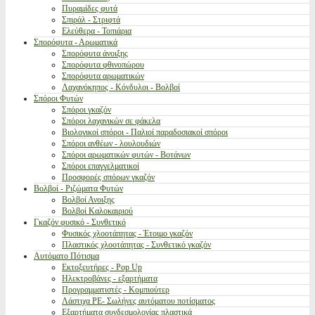
Πυραμίδες φυτά
Σπιράλ - Στριφτά
Ελεύθερα - Τοπιάρια
Σπορόφυτα - Αρωματικά
Σπορόφυτα άνοιξης
Σπορόφυτα φθινοπώρου
Σπορόφυτα αρωματικών
Λαχανόκηπος - Κόνδυλοι - Βολβοί
Σπόροι Φυτών
Σπόροι γκαζόν
Σπόροι λαχανικών σε φάκελα
Βιολογικοί σπόροι - Παλιοί παραδοσιακοί σπόροι
Σπόροι ανθέων - λουλουδιών
Σπόροι αρωματικών φυτών - Βοτάνων
Σπόροι επαγγελματικοί
Προσφορές σπόρων γκαζόν
Βολβοί - Ριζώματα Φυτών
Βολβοί Ανοιξης
Βολβοί Καλοκαιριού
Γκαζόν φυσικό - Συνθετικό
Φυσικός χλοοτάπητας - Έτοιμο γκαζόν
Πλαστικός χλοοτάπητας - Συνθετικό γκαζόν
Αυτόματο Πότισμα
Εκτοξευτήρες - Pop Up
Ηλεκτροβάνες - εξαρτήματα
Προγραμματιστές - Κομπιούτερ
Λάστιχα PE- Σωλήνες αυτόματου ποτίσματος
Εξαρτήματα συνδεσμολογίας πλαστικά