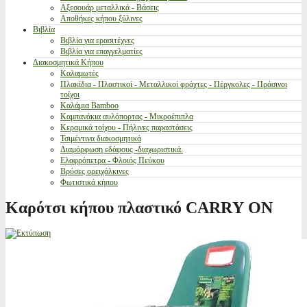
Αξεσουάρ μεταλλικά - Βάσεις
Αποθήκες κήπου ξύλινες
Βιβλία
Βιβλία για ερασιτέχνες
Βιβλία για επαγγελματίες
Διακοσμητικά Κήπου
Καλαμωτές
Πλακίδια - Πλαστικοί - Μεταλλικοί φράχτες - Πέργκολες - Πράσινοι
τοίχοι
Καλάμια Bamboo
Καμπανάκια αυλόπορτας - Μικροέπιπλα
Κεραμικά τοίχου - Πήλινες παραστάσεις
Τσιμέντινα διακοσμητικά
Διαμόρφωση εδάφους -διαχωριστικά.
Ελαφρόπετρα - Φλοιός Πεύκου
Βρύσες ορειχάλκινες
Φωτιστικά κήπου
Καρότσι κήπου πλαστικό CΑRRΥ ΟΝ