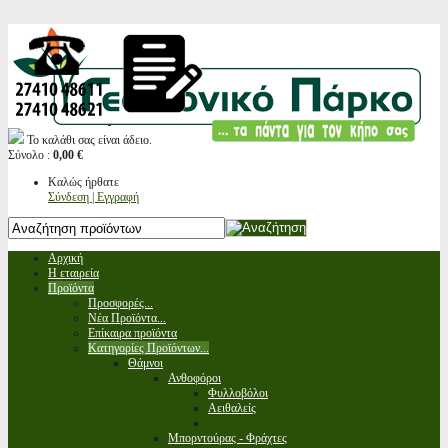
Το καλάθι σας είναι άδειο.
Σύνολο :
0,00 €
Καλώς ήρθατε
Σύνδεση | Εγγραφή
Αρχική
Η εταιρεία
Προϊόντα
Προσφορές...
Νέα Προϊόντα...
Επίκαιρα προϊόντα
Κατηγορίες Προϊόντων...
Θάμνοι
Ανθοφόροι
Φυλλοβόλοι
Αειθαλείς
Μπορντούρας - Φράχτες