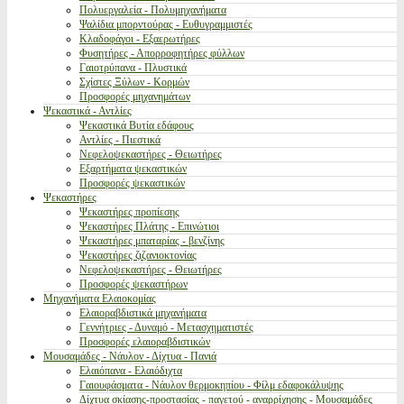
Πολυεργαλεία - Πολυμηχανήματα
Ψαλίδια μπορντούρας - Ευθυγραμμιστές
Κλαδοφάγοι - Εξαερωτήρες
Φυσητήρες - Απορροφητήρες φύλλων
Γαιοτρύπανα - Πλυστικά
Σχίστες Ξύλων - Κορμών
Προσφορές μηχανημάτων
Ψεκαστικά - Αντλίες
Ψεκαστικά Βυτία εδάφους
Αντλίες - Πιεστικά
Νεφελοψεκαστήρες - Θειωτήρες
Εξαρτήματα ψεκαστικών
Προσφορές ψεκαστικών
Ψεκαστήρες
Ψεκαστήρες προπίεσης
Ψεκαστήρες Πλάτης - Επινώτιοι
Ψεκαστήρες μπαταρίας - βενζίνης
Ψεκαστήρες ζιζανιοκτονίας
Νεφελοψεκαστήρες - Θειωτήρες
Προσφορές ψεκαστήρων
Μηχανήματα Ελαιοκομίας
Ελαιοραβδιστικά μηχανήματα
Γεννήτριες - Δυναμό - Μετασχηματιστές
Προσφορές ελαιοραβδιστικών
Μουσαμάδες - Νάυλον - Δίχτυα - Πανιά
Ελαιόπανα - Ελαιόδιχτα
Γαιουφάσματα - Νάυλον θερμοκηπίου - Φίλμ εδαφοκάλυψης
Δίχτυα σκίασης-προστασίας - παγετού - αναρρίχησης - Μουσαμάδες