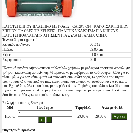
ΚΑΡΟΤΣΙ ΚΗΠΟΥ ΠΛΑΣΤΙΚΟ ΜΕ ΡΟΔΕΣ - CARRY ON - ΚΑΡΟΤΣΑΚΙ ΚΗΠΟΥ
ΣΠΙΤΙΟΥ ΓΙΑ ΟΛΕΣ ΤΙΣ ΧΡΗΣΕΙΣ - ΠΛΑΣΤΙΚΑ ΚΑΡΟΤΣΙΑ ΓΙΑ ΚΗΠΟΥΣ -
ΚΑΡΟΤΣΙ ΠΟΛΛΑΠΛΩΝ ΧΡΗΣΕΩΝ ΓΙΑ ΞΥΛΑ ΕΡΓΑΛΕΙΑ ΧΩΜΑ
Τεχνικά Χαρακτηριστικά
Κωδικός προϊόντος
001312
Πλάτος
53,00 cm
Υψος
91,00 cm
Χωρητικότητα
60 lit
Πλαστικό καρότσι κήπου-σπιτιού πολλαπλών χρήσεων με ρόδες και πρακτικό χερούλι για
γρήγορη και εύκολη μετακίνηση. Μπορούμε να μεταφέρουμε τα κούτσουρα η ξύλα για το
τζακι, χώμα για τον κήπο, φυτά και εποχιακά, σκουπίδια, νερό, τα εργαλεια του κήπου
μας, τα παιχνίδια των παιδιων μας, πάγο, ακόμα και μπύρες και αναψυκτικα για το πάρτι
μας. Εχει πλάτος 53 εκ. και ύψος με τις ρόδες 91 εκ. Το βαθος του κάδου είναι 61 εκ. και
η χωρητικότητα του 60 lit. Το μέγιστο φόρτιο που μπορεί να μεταφέρει είναι 80 κιλά και
διατίθεται σε δύο χρωματισμούς, πράσινο και γκρι.
Επιλογή ποσότητας & αγορά
ΜΜ
Ποσότητα
Τιμή/ΜΜ
Αξία με ΦΠΑ
Τεμάχιο
29,00 €
29,00 €
Θυγατρικά Προϊόντα