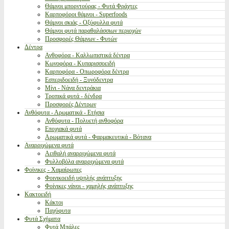
Θάμνοι μπορντούρας - Φυτά Φράχτες
Καρποφόροι θάμνοι - Superfoods
Θάμνοι σκιάς - Οξύφυλλα φυτά
Θάμνοι φυτά παραθαλάσσιων περιοχών
Προσφορές Θάμνων - Φυτών
Δέντρα
Ανθοφόρα - Καλλωπιστικά δέντρα
Κωνοφόρα - Κυπαρισσοειδή
Καρποφόρα - Οπωροφόρα δέντρα
Εσπεριδοειδή - Ξυνόδεντρα
Μίνι - Νάνα δεντράκια
Τροπικά φυτά - δένδρα
Προσφορές Δέντρων
Ανθόφυτα - Αρωματικά - Ετήσια
Ανθόφυτα - Πολυετή ανθοφόρα
Εποχιακά φυτά
Αρωματικά φυτά - Φαρμακευτικά - Βότανα
Αναρριχώμενα φυτά
Αειθαλή αναρριχώμενα φυτά
Φυλλοβόλα αναρριχώμενα φυτά
Φοίνικες - Χαμαίρωπες
Φοινικοειδή υψηλής ανάπτυξης
Φοίνικες νάνοι - χαμηλής ανάπτυξης
Κακτοειδή
Κάκτοι
Παχύφυτα
Φυτά Σχήματα
Φυτά Μπάλες