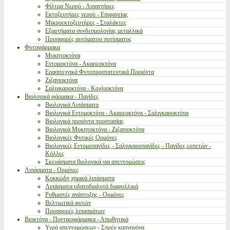
Φίλτρα Νερού - Λιπαντήρες
Εκτοξευτήρες νερού - Επιφανείας
Μικροεκτοξευτήρες - Σταλάκτες
Εξαρτήματα συνδεσμολογίας μεταλλικά
Προσφορές αυτόματου ποτίσματος
Φυτοφάρμακα
Μυκητοκτόνα
Εντομοκτόνα - Ακαρεοκτόνα
Ερασιτεχνικά Φυτοπροστατευτικά Προιόντα
Ζιζανιοκτόνα
Σαλιγκαροκτόνα - Κοχλιοκτόνα
Βιολογικά φάρμακα - Παγίδες
Βιολογικά Λιπάσματα
Βιολογικά Εντομοκτόνα - Ακαρεοκτόνα - Σαλιγκαροκτόνα
Βιολογικά προιόντα προστασίας
Βιολογικά Μυκητοκτόνα - Ζιζανιοκτόνα
Βιολογικές Φυτικές Ορμόνες
Βιολογικές Εντομοπαγίδες - Σαλιγκαροπαγίδες - Παγίδες ερπετών -
Κόλλες
Σκευάσματα βιολογικά για απεντομώσεις
Λιπάσματα - Ορμόνες
Κοκκώδη χημικά λιπάσματα
Λιπάσματα υδατοδιαλυτά διαφυλλικά
Ρυθμιστές ανάπτυξης - Ορμόνες
Βελτιωτικά φυτών
Προσφορές λιπασμάτων
Βιοκτόνα - Ποντικοφάρμακα - Απωθητικά
Υγρά απεντομώσεων - Σπρέυ καπνογόνα