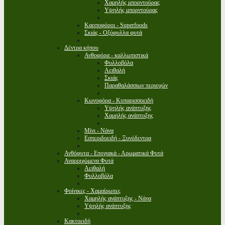
Χαμηλής μπορντούρας
Υψηλής μπορντούρας
Καρποφόροι - Superfoods
Σκιάς - Οξύφυλλα φυτά
Δέντρα κήπου
Ανθοφόρα - καλλωπιστικά
Φυλλοβόλα
Αειθαλή
Σκιάς
Παραθαλάσσιων περιοχών
Κωνοφόρα - Κυπαρισσοειδή
Υψηλής ανάπτυξης
Χαμηλής ανάπτυξης
Μίνι - Νάνα
Εσπεριδοειδή - Ξυνόδεντρα
Ανθόφυτα - Εποχιακά - Αρωματικά Φυτά
Αναρριχώμενα Φυτά
Αειθαλή
Φυλλοβόλα
Φοίνικες - Χαμαίρωπες
Χαμηλής ανάπτυξης - Νάνα
Υψηλής ανάπτυξης
Κακτοειδή