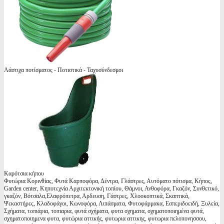
Λάστιχα ποτίσματος - Ποτιστικά - Ταχυσύνδεσμοι
Καρότσια κήπου
Φυτώρια Κορινθίας, Φυτά Καρποφόρα, Δέντρα, Γλάστρες, Αυτόματο πότισμα, Κήπος,
Garden center, Κηποτεχνία Αρχιτεκτονική τοπίου, Θάμνοι, Ανθοφόρα, Γκαζόν, Συνθετικό,
γκαζόν, Βότσαλα,Ελαφρόπετρα, Αρδευση, Γάστρες, Χλοοκοπτικά, Σκαπτικά,
Ψεκαστήρες, Κλαδοφάγοι, Κωνοφόρα, Λιπάσματα, Φυτοφάρμακα, Εσπεριδοειδή, Ξυλεία,
Σχήματα, τοπιάρια, τοπιαρια, φυτά σχήματα, φυτα σχηματα, σχηματοποιημένα φυτά,
σχηματοποιημενα φυτα, φυτώρια αττικής, φυτωρια αττικης, φυτωρια πελοπονησσου,