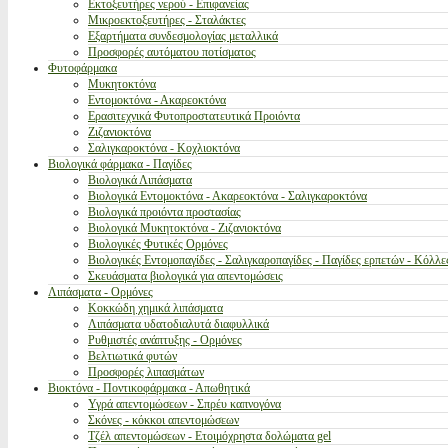
Εκτοξευτήρες νερού - Επιφανείας
Μικροεκτοξευτήρες - Σταλάκτες
Εξαρτήματα συνδεσμολογίας μεταλλικά
Προσφορές αυτόματου ποτίσματος
Φυτοφάρμακα
Μυκητοκτόνα
Εντομοκτόνα - Ακαρεοκτόνα
Ερασιτεχνικά Φυτοπροστατευτικά Προιόντα
Ζιζανιοκτόνα
Σαλιγκαροκτόνα - Κοχλιοκτόνα
Βιολογικά φάρμακα - Παγίδες
Βιολογικά Λιπάσματα
Βιολογικά Εντομοκτόνα - Ακαρεοκτόνα - Σαλιγκαροκτόνα
Βιολογικά προιόντα προστασίας
Βιολογικά Μυκητοκτόνα - Ζιζανιοκτόνα
Βιολογικές Φυτικές Ορμόνες
Βιολογικές Εντομοπαγίδες - Σαλιγκαροπαγίδες - Παγίδες ερπετών - Κόλλε
Σκευάσματα βιολογικά για απεντομώσεις
Λιπάσματα - Ορμόνες
Κοκκώδη χημικά λιπάσματα
Λιπάσματα υδατοδιαλυτά διαφυλλικά
Ρυθμιστές ανάπτυξης - Ορμόνες
Βελτιωτικά φυτών
Προσφορές λιπασμάτων
Βιοκτόνα - Ποντικοφάρμακα - Απωθητικά
Υγρά απεντομώσεων - Σπρέυ καπνογόνα
Σκόνες - κόκκοι απεντομώσεων
Τζέλ απεντομώσεων - Ετοιμόχρηστα δολώματα gel