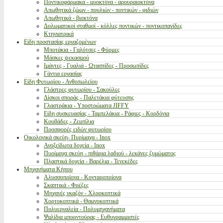
Ποντικοφάρμακα - μυοκτόνα - αρουραιοκτόνα
Απωθητικά ζώων - πουλιών - ποντικών - φιδιών
Απωθητικά - βιοκτόνα
Δολωματικοί σταθμοί - κόλλες ποντικών - ποντικοπαγίδες
Κτηνιατρικά
Είδη προστασίας εργαζομένων
Μποτάκια - Γαλότσες - Φόρμες
Μάσκες ψεκασμού
Ιμάντες - Γυαλιά - Ωτασπίδες - Προσωπίδες
Γάντια εργασίας
Είδη Φυτωρίου - Ανθοπωλείου
Γλάστρες φυτωρίου - Σακούλες
Δίσκοι σποράς - Παλετάκια φύτευσης
Γλαστράκια - Υποστρώματα JIFFY
Είδη συσκευασίας - Ταμπελάκια - Ράφιες - Κορδόνια
Κουβάδες - Ζεμπίλια
Προσφορές ειδών φυτωρίου
Οικολογικά σκεύη- Πυρίμαχα - Inox
Ανοξείδωτα δοχεία - Inox
Πυρίμαχα σκεύη - πιθάρια λαδιού - λεκάνες ζυμώματος
Πλαστικά δοχεία - Βαρέλια - Τενεκέδες
Μηχανήματα Κήπου
Αλυσσοπρίονα - Κονταροπρίονα
Σκαπτικά - Φρέζες
Μηχανές γκαζόν - Χλοοκοπτικά
Χορτοκοπτικά - Θαμνοκοπτικά
Πολυεργαλεία - Πολυμηχανήματα
Ψαλίδια μπορντούρας - Ευθυγραμμιστές