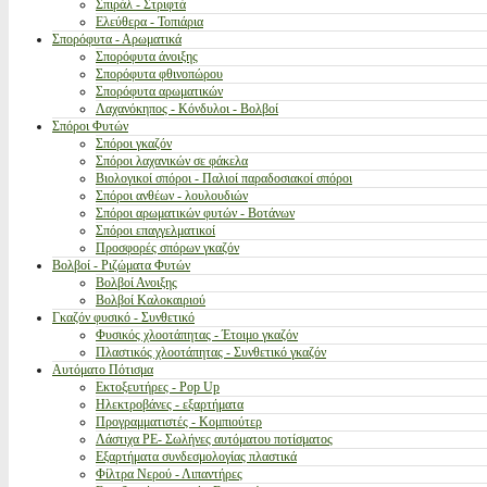
Σπιράλ - Στριφτά
Ελεύθερα - Τοπιάρια
Σπορόφυτα - Αρωματικά
Σπορόφυτα άνοιξης
Σπορόφυτα φθινοπώρου
Σπορόφυτα αρωματικών
Λαχανόκηπος - Κόνδυλοι - Βολβοί
Σπόροι Φυτών
Σπόροι γκαζόν
Σπόροι λαχανικών σε φάκελα
Βιολογικοί σπόροι - Παλιοί παραδοσιακοί σπόροι
Σπόροι ανθέων - λουλουδιών
Σπόροι αρωματικών φυτών - Βοτάνων
Σπόροι επαγγελματικοί
Προσφορές σπόρων γκαζόν
Βολβοί - Ριζώματα Φυτών
Βολβοί Ανοιξης
Βολβοί Καλοκαιριού
Γκαζόν φυσικό - Συνθετικό
Φυσικός χλοοτάπητας - Έτοιμο γκαζόν
Πλαστικός χλοοτάπητας - Συνθετικό γκαζόν
Αυτόματο Πότισμα
Εκτοξευτήρες - Pop Up
Ηλεκτροβάνες - εξαρτήματα
Προγραμματιστές - Κομπιούτερ
Λάστιχα PE- Σωλήνες αυτόματου ποτίσματος
Εξαρτήματα συνδεσμολογίας πλαστικά
Φίλτρα Νερού - Λιπαντήρες