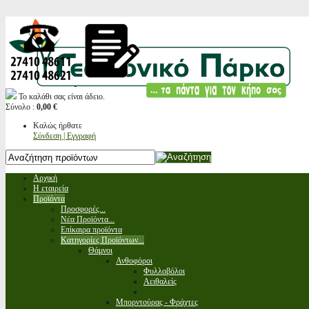
Το καλάθι σας είναι άδειο.
Σύνολο :
0,00 €
Καλώς ήρθατε
Σύνδεση | Εγγραφή
Αρχική
Η εταιρεία
Προϊόντα
Προσφορές...
Νέα Προϊόντα...
Επίκαιρα προϊόντα
Κατηγορίες Προϊόντων...
Θάμνοι
Ανθοφόροι
Φυλλοβόλοι
Αειθαλείς
Μπορντούρας - Φράχτες