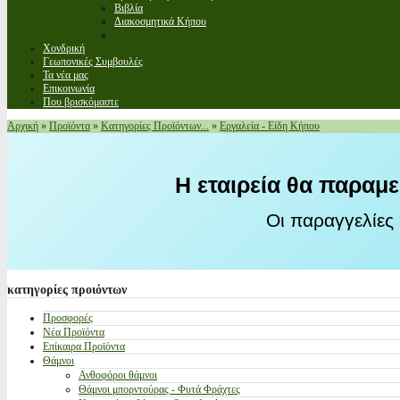
Βιβλία
Διακοσμητικά Κήπου
Χονδρική
Γεωπονικές Συμβουλές
Τα νέα μας
Επικοινωνία
Που βρισκόμαστε
Αρχική
»
Προϊόντα
»
Κατηγορίες Προϊόντων...
»
Εργαλεία - Είδη Κήπου
Η εταιρεία θα παραμε
Οι παραγγελίες
κατηγορίες
προιόντων
Προσφορές
Νέα Προϊόντα
Επίκαιρα Προϊόντα
Θάμνοι
Ανθοφόροι θάμνοι
Θάμνοι μπορντούρας - Φυτά Φράχτες