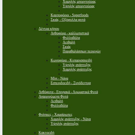
Χαμηλής μπορντούρας
Υψηλής μπορντούρας
Καρποφόροι - Superfoods
Σκιάς - Οξύφυλλα φυτά
Δέντρα κήπου
Ανθοφόρα - καλλωπιστικά
Φυλλοβόλα
Αειθαλή
Σκιάς
Παραθαλάσσιων περιοχών
Κωνοφόρα - Κυπαρισσοειδή
Υψηλής ανάπτυξης
Χαμηλής ανάπτυξης
Μίνι - Νάνα
Εσπεριδοειδή - Ξυνόδεντρα
Ανθόφυτα - Εποχιακά - Αρωματικά Φυτά
Αναρριχώμενα Φυτά
Αειθαλή
Φυλλοβόλα
Φοίνικες - Χαμαίρωπες
Χαμηλής ανάπτυξης - Νάνα
Υψηλής ανάπτυξης
Κακτοειδή