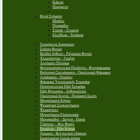
Κάκτοι
Παχύφυτα
Φυτά Σχήματα
Μπάλες
Πυραμίδες
Σπιράλ - Στριφτά
Ελεύθερα - Τοπιάρια
Σπορόφυτα Λαχανικών
Σπόροι Φυτών
Βολβοί Ανθεων - Ριζώματα Φυτών
Χλοοτάπητας - Γκαζόν
Αυτόματο Πότισμα
Φυτοπροστατευτικά Προϊόντα - Φυτοφάρμακα
Βιολογικά Σκευάσματα - Οικολογικά Φάρμακα
Λιπάσματα - Ορμόνες
Φάρμακα Υγειονομικής Σημασίας
Προστατευτικά Είδη Εργασίας
Είδη Φυτωρίου - Ανθοπωλείου
Οικολογικά Δοχεία - Πυρίμαχα Σκεύη
Μηχανήματα Κήπου
Ψεκαστικά Συγκροτήματα
Ψεκαστήρες
Μηχανήματα Ελαιοκομίας
Μουσαμάδες - Δίχτυα - Πανιά
Γλάστρες - Φερ Φορζέ
Εργαλεία - Είδη Κήπου
Χώματα - Βελτιωτικά εδάφους
Εμποτισμένη ξυλεία κήπου