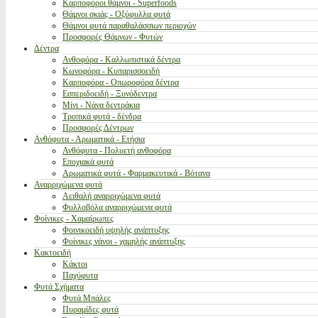
Καρποφόροι θάμνοι - Superfoods
Θάμνοι σκιάς - Οξύφυλλα φυτά
Θάμνοι φυτά παραθαλάσσιων περιοχών
Προσφορές Θάμνων - Φυτών
Δέντρα
Ανθοφόρα - Καλλωπιστικά δέντρα
Κωνοφόρα - Κυπαρισσοειδή
Καρποφόρα - Οπωροφόρα δέντρα
Εσπεριδοειδή - Ξυνόδεντρα
Μίνι - Νάνα δεντράκια
Τροπικά φυτά - δένδρα
Προσφορές Δέντρων
Ανθόφυτα - Αρωματικά - Ετήσια
Ανθόφυτα - Πολυετή ανθοφόρα
Εποχιακά φυτά
Αρωματικά φυτά - Φαρμακευτικά - Βότανα
Αναρριχώμενα φυτά
Αειθαλή αναρριχώμενα φυτά
Φυλλοβόλα αναρριχώμενα φυτά
Φοίνικες - Χαμαίρωπες
Φοινικοειδή υψηλής ανάπτυξης
Φοίνικες νάνοι - χαμηλής ανάπτυξης
Κακτοειδή
Κάκτοι
Παχύφυτα
Φυτά Σχήματα
Φυτά Μπάλες
Πυραμίδες φυτά