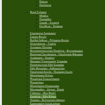
Κάκτοι
Παχύφυτα
Φυτά Σχήματα
Μπάλες
Πυραμίδες
Σπιράλ - Στριφτά
Ελεύθερα - Τοπιάρια
Σπορόφυτα Λαχανικών
Σπόροι Φυτών
Βολβοί Ανθεων - Ριζώματα Φυτών
Χλοοτάπητας - Γκαζόν
Αυτόματο Πότισμα
Φυτοπροστατευτικά Προϊόντα - Φυτοφάρμακα
Βιολογικά Σκευάσματα - Οικολογικά Φάρμακα
Λιπάσματα - Ορμόνες
Φάρμακα Υγειονομικής Σημασίας
Προστατευτικά Είδη Εργασίας
Είδη Φυτωρίου - Ανθοπωλείου
Οικολογικά Δοχεία - Πυρίμαχα Σκεύη
Μηχανήματα Κήπου
Ψεκαστικά Συγκροτήματα
Ψεκαστήρες
Μηχανήματα Ελαιοκομίας
Μουσαμάδες - Δίχτυα - Πανιά
Γλάστρες - Φερ Φορζέ
Εργαλεία - Είδη Κήπου
Χώματα - Βελτιωτικά εδάφους
Εμποτισμένη ξυλεία κήπου