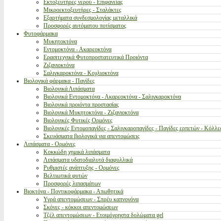
Εκτοξευτήρες νερού - Επιφανείας
Μικροεκτοξευτήρες - Σταλάκτες
Εξαρτήματα συνδεσμολογίας μεταλλικά
Προσφορές αυτόματου ποτίσματος
Φυτοφάρμακα
Μυκητοκτόνα
Εντομοκτόνα - Ακαρεοκτόνα
Ερασιτεχνικά Φυτοπροστατευτικά Προιόντα
Ζιζανιοκτόνα
Σαλιγκαροκτόνα - Κοχλιοκτόνα
Βιολογικά φάρμακα - Παγίδες
Βιολογικά Λιπάσματα
Βιολογικά Εντομοκτόνα - Ακαρεοκτόνα - Σαλιγκαροκτόνα
Βιολογικά προιόντα προστασίας
Βιολογικά Μυκητοκτόνα - Ζιζανιοκτόνα
Βιολογικές Φυτικές Ορμόνες
Βιολογικές Εντομοπαγίδες - Σαλιγκαροπαγίδες - Παγίδες ερπετών - Κόλλε
Σκευάσματα βιολογικά για απεντομώσεις
Λιπάσματα - Ορμόνες
Κοκκώδη χημικά λιπάσματα
Λιπάσματα υδατοδιαλυτά διαφυλλικά
Ρυθμιστές ανάπτυξης - Ορμόνες
Βελτιωτικά φυτών
Προσφορές λιπασμάτων
Βιοκτόνα - Ποντικοφάρμακα - Απωθητικά
Υγρά απεντομώσεων - Σπρέυ καπνογόνα
Σκόνες - κόκκοι απεντομώσεων
Τζέλ απεντομώσεων - Ετοιμόχρηστα δολώματα gel