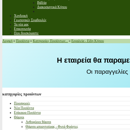
Βιβλία
Διακοσμητικά Κήπου
Χονδρική
Γεωπονικές Συμβουλές
Τα νέα μας
Επικοινωνία
Που βρισκόμαστε
Αρχική
»
Προϊόντα
»
Κατηγορίες Προϊόντων...
»
Εργαλεία - Είδη Κήπου
Η εταιρεία θα παραμε
Οι παραγγελίες
κατηγορίες
προιόντων
Προσφορές
Νέα Προϊόντα
Επίκαιρα Προϊόντα
Θάμνοι
Ανθοφόροι θάμνοι
Θάμνοι μπορντούρας - Φυτά Φράχτες