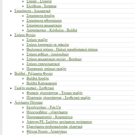
Σπιράλ - Στριφτά
Ελεύθερα - Τοπιάρια
Σπορόφυτα - Αρωματικά
Σπορόφυτα άνοιξης
Σπορόφυτα φθινοπώρου
Σπορόφυτα αρωματικών
Λαχανόκηπος - Κόνδυλοι - Βολβοί
Σπόροι Φυτών
Σπόροι γκαζόν
Σπόροι λαχανικών σε φάκελα
Βιολογικοί σπόροι - Παλιοί παραδοσιακοί σπόροι
Σπόροι ανθέων - λουλουδιών
Σπόροι αρωματικών φυτών - Βοτάνων
Σπόροι επαγγελματικοί
Προσφορές σπόρων γκαζόν
Βολβοί - Ριζώματα Φυτών
Βολβοί Ανοιξης
Βολβοί Καλοκαιριού
Γκαζόν φυσικό - Συνθετικό
Φυσικός χλοοτάπητας - Έτοιμο γκαζόν
Πλαστικός χλοοτάπητας - Συνθετικό γκαζόν
Αυτόματο Πότισμα
Εκτοξευτήρες - Pop Up
Ηλεκτροβάνες - εξαρτήματα
Προγραμματιστές - Κομπιούτερ
Λάστιχα PE- Σωλήνες αυτόματου ποτίσματος
Εξαρτήματα συνδεσμολογίας πλαστικά
Φίλτρα Νερού - Λιπαντήρες