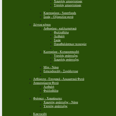
Χαμηλής μπορντούρας
Υψηλής μπορντούρας
Καρποφόροι - Superfoods
Σκιάς - Οξύφυλλα φυτά
Δέντρα κήπου
Ανθοφόρα - καλλωπιστικά
Φυλλοβόλα
Αειθαλή
Σκιάς
Παραθαλάσσιων περιοχών
Κωνοφόρα - Κυπαρισσοειδή
Υψηλής ανάπτυξης
Χαμηλής ανάπτυξης
Μίνι - Νάνα
Εσπεριδοειδή - Ξυνόδεντρα
Ανθόφυτα - Εποχιακά - Αρωματικά Φυτά
Αναρριχώμενα Φυτά
Αειθαλή
Φυλλοβόλα
Φοίνικες - Χαμαίρωπες
Χαμηλής ανάπτυξης - Νάνα
Υψηλής ανάπτυξης
Κακτοειδή