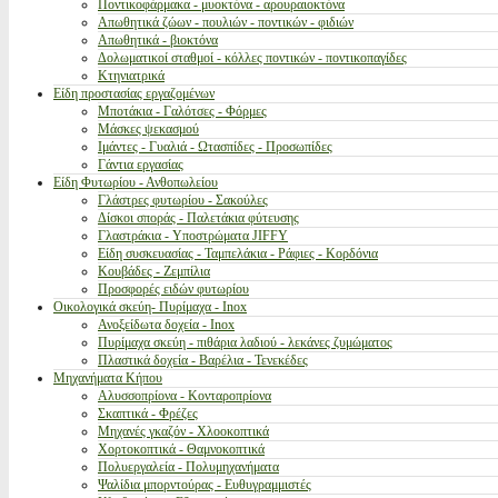
Ποντικοφάρμακα - μυοκτόνα - αρουραιοκτόνα
Απωθητικά ζώων - πουλιών - ποντικών - φιδιών
Απωθητικά - βιοκτόνα
Δολωματικοί σταθμοί - κόλλες ποντικών - ποντικοπαγίδες
Κτηνιατρικά
Είδη προστασίας εργαζομένων
Μποτάκια - Γαλότσες - Φόρμες
Μάσκες ψεκασμού
Ιμάντες - Γυαλιά - Ωτασπίδες - Προσωπίδες
Γάντια εργασίας
Είδη Φυτωρίου - Ανθοπωλείου
Γλάστρες φυτωρίου - Σακούλες
Δίσκοι σποράς - Παλετάκια φύτευσης
Γλαστράκια - Υποστρώματα JIFFY
Είδη συσκευασίας - Ταμπελάκια - Ράφιες - Κορδόνια
Κουβάδες - Ζεμπίλια
Προσφορές ειδών φυτωρίου
Οικολογικά σκεύη- Πυρίμαχα - Inox
Ανοξείδωτα δοχεία - Inox
Πυρίμαχα σκεύη - πιθάρια λαδιού - λεκάνες ζυμώματος
Πλαστικά δοχεία - Βαρέλια - Τενεκέδες
Μηχανήματα Κήπου
Αλυσσοπρίονα - Κονταροπρίονα
Σκαπτικά - Φρέζες
Μηχανές γκαζόν - Χλοοκοπτικά
Χορτοκοπτικά - Θαμνοκοπτικά
Πολυεργαλεία - Πολυμηχανήματα
Ψαλίδια μπορντούρας - Ευθυγραμμιστές