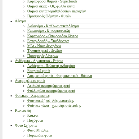
Καρποφόροι θάμνοι - Superfoods
Θάμνοι σκιάς - Οξύφυλλα φυτά
Θάμνοι φυτά παραθαλάσσιων περιοχών
Προσφορές Θάμνων - Φυτών
Δέντρα
Ανθοφόρα - Καλλωπιστικά δέντρα
Κωνοφόρα - Κυπαρισσοειδή
Καρποφόρα - Οπωροφόρα δέντρα
Εσπεριδοειδή - Ξυνόδεντρα
Μίνι - Νάνα δεντράκια
Τροπικά φυτά - δένδρα
Προσφορές Δέντρων
Ανθόφυτα - Αρωματικά - Ετήσια
Ανθόφυτα - Πολυετή ανθοφόρα
Εποχιακά φυτά
Αρωματικά φυτά - Φαρμακευτικά - Βότανα
Αναρριχώμενα φυτά
Αειθαλή αναρριχώμενα φυτά
Φυλλοβόλα αναρριχώμενα φυτά
Φοίνικες - Χαμαίρωπες
Φοινικοειδή υψηλής ανάπτυξης
Φοίνικες νάνοι - χαμηλής ανάπτυξης
Κακτοειδή
Κάκτοι
Παχύφυτα
Φυτά Σχήματα
Φυτά Μπάλες
Πυραμίδες φυτά