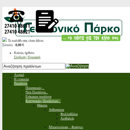
Το καλάθι σας είναι άδειο.
Σύνολο :
0,00 €
Καλώς ήρθατε
Σύνδεση | Εγγραφή
Αρχική
Η εταιρεία
Προϊόντα
Προσφορές...
Νέα Προϊόντα...
Επίκαιρα προϊόντα
Κατηγορίες Προϊόντων...
Θάμνοι
Ανθοφόροι
Φυλλοβόλοι
Αειθαλείς
Μπορντούρας - Φράχτες