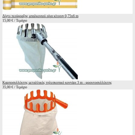
Δίχτυ περίφραξης μπαλκονιού ρίγα κίτρινη 0,75x6 m
15,00 € / Τεμάχιο
Καρποσυλλέκτης μεταλλικός τηλεσκοπικό κοντάρι 3 m - φρουτοσυλλέκτης
35,00 € / Τεμάχιο