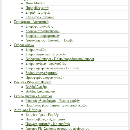
Φυτά Μπάλες
Πυραμίδες φυτά
Σπιράλ - Στριφτά
Ελεύθερα - Τοπιάρια
Σπορόφυτα - Αρωματικά
Σπορόφυτα άνοιξης
Σπορόφυτα φθινοπώρου
Σπορόφυτα αρωματικών
Λαχανόκηπος - Κόνδυλοι - Βολβοί
Σπόροι Φυτών
Σπόροι γκαζόν
Σπόροι λαχανικών σε φάκελα
Βιολογικοί σπόροι - Παλιοί παραδοσιακοί σπόροι
Σπόροι ανθέων - λουλουδιών
Σπόροι αρωματικών φυτών - Βοτάνων
Σπόροι επαγγελματικοί
Προσφορές σπόρων γκαζόν
Βολβοί - Ριζώματα Φυτών
Βολβοί Ανοιξης
Βολβοί Καλοκαιριού
Γκαζόν φυσικό - Συνθετικό
Φυσικός χλοοτάπητας - Έτοιμο γκαζόν
Πλαστικός χλοοτάπητας - Συνθετικό γκαζόν
Αυτόματο Πότισμα
Εκτοξευτήρες - Pop Up
Ηλεκτροβάνες - εξαρτήματα
Προγραμματιστές - Κομπιούτερ
Λάστιχα PE- Σωλήνες αυτόματου ποτίσματος