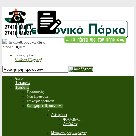
Το καλάθι σας είναι άδειο.
Σύνολο :
0,00 €
Καλώς ήρθατε
Σύνδεση | Εγγραφή
Αρχική
Η εταιρεία
Προϊόντα
Προσφορές...
Νέα Προϊόντα...
Επίκαιρα προϊόντα
Κατηγορίες Προϊόντων...
Θάμνοι
Ανθοφόροι
Φυλλοβόλοι
Αειθαλείς
Μπορντούρας - Φράχτες