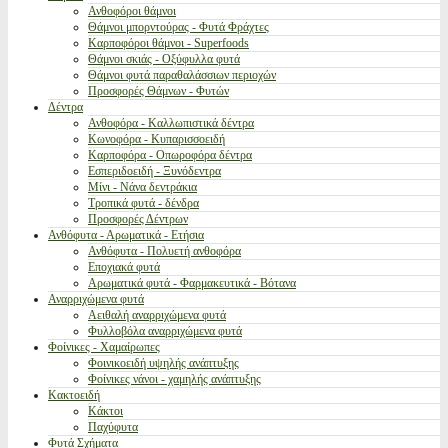
Ανθοφόροι θάμνοι
Θάμνοι μπορντούρας - Φυτά Φράχτες
Καρποφόροι θάμνοι - Superfoods
Θάμνοι σκιάς - Οξύφυλλα φυτά
Θάμνοι φυτά παραθαλάσσιων περιοχών
Προσφορές Θάμνων - Φυτών
Δέντρα
Ανθοφόρα - Καλλωπιστικά δέντρα
Κωνοφόρα - Κυπαρισσοειδή
Καρποφόρα - Οπωροφόρα δέντρα
Εσπεριδοειδή - Ξυνόδεντρα
Μίνι - Νάνα δεντράκια
Τροπικά φυτά - δένδρα
Προσφορές Δέντρων
Ανθόφυτα - Αρωματικά - Ετήσια
Ανθόφυτα - Πολυετή ανθοφόρα
Εποχιακά φυτά
Αρωματικά φυτά - Φαρμακευτικά - Βότανα
Αναρριχώμενα φυτά
Αειθαλή αναρριχώμενα φυτά
Φυλλοβόλα αναρριχώμενα φυτά
Φοίνικες - Χαμαίρωπες
Φοινικοειδή υψηλής ανάπτυξης
Φοίνικες νάνοι - χαμηλής ανάπτυξης
Κακτοειδή
Κάκτοι
Παχύφυτα
Φυτά Σχήματα