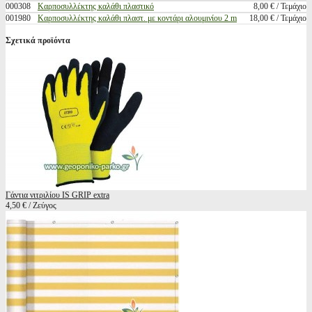
000308
Καρποσυλλέκτης καλάθι πλαστικό
8,00 € / Τεμάχιο
001980
Καρποσυλλέκτης καλάθι πλαστ. με κοντάρι αλουμινίου 2 m
18,00 € / Τεμάχιο
Σχετικά προϊόντα
Γάντια νιτριλίου IS GRIP extra
4,50 € / Ζεύγος