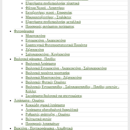
Εξαρτήματα συνδεσμολογίας πλαστικά
Φίλτρα Νερού - Λιπαντήρες
Εκτοξευτήρες νερού - Επιφανείας
Μικροεκτοξευτήρες - Σταλάκτες
Εξαρτήματα συνδεσμολογίας μεταλλικά
Προσφορές αυτόματου ποτίσματος
Φυτοφάρμακα
Μυκητοκτόνα
Εντομοκτόνα - Ακαρεοκτόνα
Ερασιτεχνικά Φυτοπροστατευτικά Προιόντα
Ζιζανιοκτόνα
Σαλιγκαροκτόνα - Κοχλιοκτόνα
Βιολογικά φάρμακα - Παγίδες
Βιολογικά Λιπάσματα
Βιολογικά Εντομοκτόνα - Ακαρεοκτόνα - Σαλιγκαροκτόνα
Βιολογικά προιόντα προστασίας
Βιολογικά Μυκητοκτόνα - Ζιζανιοκτόνα
Βιολογικές Φυτικές Ορμόνες
Βιολογικές Εντομοπαγίδες - Σαλιγκαροπαγίδες - Παγίδες ερπετών -
Κόλλες
Σκευάσματα βιολογικά για απεντομώσεις
Λιπάσματα - Ορμόνες
Κοκκώδη χημικά λιπάσματα
Λιπάσματα υδατοδιαλυτά διαφυλλικά
Ρυθμιστές ανάπτυξης - Ορμόνες
Βελτιωτικά φυτών
Προσφορές λιπασμάτων
Βιοκτόνα - Ποντικοφάρμακα - Απωθητικά