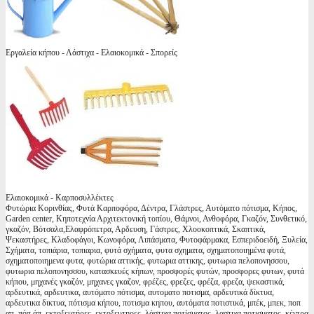
Εργαλεία κήπου - Λάστιχα - Ελαιοκομικά - Σπορείς
Ελαιοκομικά - Καρποσυλλέκτες
Φυτώρια Κορινθίας, Φυτά Καρποφόρα, Δέντρα, Γλάστρες, Αυτόματο πότισμα, Κήπος,
Garden center, Κηποτεχνία Αρχιτεκτονική τοπίου, Θάμνοι, Ανθοφόρα, Γκαζόν, Συνθετικό,
γκαζόν, Βότσαλα,Ελαφρόπετρα, Αρδευση, Γάστρες, Χλοοκοπτικά, Σκαπτικά,
Ψεκαστήρες, Κλαδοφάγοι, Κωνοφόρα, Λιπάσματα, Φυτοφάρμακα, Εσπεριδοειδή, Ξυλεία,
Σχήματα, τοπιάρια, τοπιαρια, φυτά σχήματα, φυτα σχηματα, σχηματοποιημένα φυτά,
σχηματοποιημενα φυτα, φυτώρια αττικής, φυτωρια αττικης, φυτωρια πελοπονησσου,
φυτωρια πελοπονησσου, κατασκευές κήπων, προσφορές φυτών, προσφορες φυτων, φυτά
κήπου, μηχανές γκαζόν, μηχανες γκαζον, φρέζες, φρεζες, φρέζα, φρεζα, ψεκαστικά,
αρδευτικά, αρδευτικα, αυτόματο πότισμα, αυτοματο ποτισμα, αρδευτικά δίκτυα,
αρδευτικα δικτυα, πότισμα κήπου, ποτισμα κηπου, αυτόματα ποτιστικά, μπέκ, μπεκ, ποπ
απ, πόπ άπ, εκτοξευτήρες, εκτοξευτηρες, λάστιχα ποτίσματος, λαστιχα ποτισματος, κέντρα