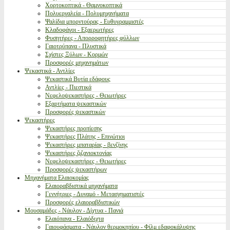
Χορτοκοπτικά - Θαμνοκοπτικά
Πολυεργαλεία - Πολυμηχανήματα
Ψαλίδια μπορντούρας - Ευθυγραμμιστές
Κλαδοφάγοι - Εξαερωτήρες
Φυσητήρες - Απορροφητήρες φύλλων
Γαιοτρύπανα - Πλυστικά
Σχίστες Ξύλων - Κορμών
Προσφορές μηχανημάτων
Ψεκαστικά - Αντλίες
Ψεκαστικά Βυτία εδάφους
Αντλίες - Πιεστικά
Νεφελοψεκαστήρες - Θειωτήρες
Εξαρτήματα ψεκαστικών
Προσφορές ψεκαστικών
Ψεκαστήρες
Ψεκαστήρες προπίεσης
Ψεκαστήρες Πλάτης - Επινώτιοι
Ψεκαστήρες μπαταρίας - βενζίνης
Ψεκαστήρες ζιζανιοκτονίας
Νεφελοψεκαστήρες - Θειωτήρες
Προσφορές ψεκαστήρων
Μηχανήματα Ελαιοκομίας
Ελαιοραβδιστικά μηχανήματα
Γεννήτριες - Δυναμό - Μετασχηματιστές
Προσφορές ελαιοραβδιστικών
Μουσαμάδες - Νάυλον - Δίχτυα - Πανιά
Ελαιόπανα - Ελαιόδιχτα
Γαιουφάσματα - Νάυλον θερμοκηπίου - Φίλμ εδαφοκάλυψης