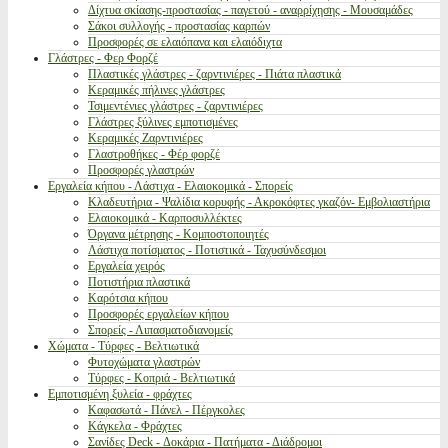
Δίχτυα σκίασης-προστασίας - παγετού - αναρρίχησης - Μουσαμάδες
Σάκοι συλλογής - προστασίας καρπών
Προσφορές σε ελαιόπανα και ελαιόδιχτα
Γλάστρες - Φερ Φορζέ
Πλαστικές γλάστρες - ζαρντινιέρες - Πιάτα πλαστικά
Κεραμικές πήλινες γλάστρες
Τσιμεντένιες γλάστρες - ζαρντινιέρες
Γλάστρες ξύλινες εμποτισμένες
Κεραμικές Ζαρντινιέρες
Γλαστροθήκες - Φέρ φορζέ
Προσφορές γλαστρών
Εργαλεία κήπου - Λάστιχα - Ελαιοκομικά - Σπορείς
Κλαδευτήρια - Ψαλίδια κορυφής - Ακροκόφτες γκαζόν- Εμβολιαστήρια
Ελαιοκομικά - Καρποσυλλέκτες
Όργανα μέτρησης - Κομποστοποιητές
Λάστιχα ποτίσματος - Ποτιστικά - Ταχυσύνδεσμοι
Εργαλεία χειρός
Ποτιστήρια πλαστικά
Καρότσια κήπου
Προσφορές εργαλείων κήπου
Σπορείς - Λιπασματοδιανομείς
Χώματα - Τύρφες - Βελτιωτικά
Φυτοχώματα γλαστρών
Τύρφες - Κοπριά - Βελτιωτικά
Εμποτισμένη ξυλεία - φράχτες
Καφασωτά - Πάνελ - Πέργκολες
Κάγκελα - Φράχτες
Σανίδες Deck - Δοκάρια - Πατήματα - Διάδρομοι