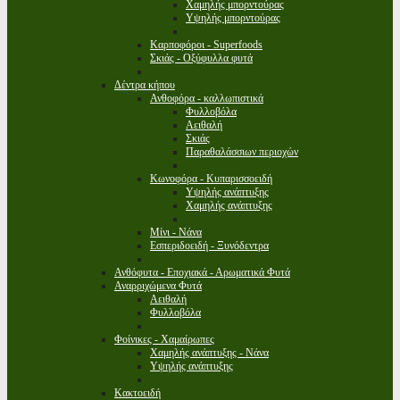
Χαμηλής μπορντούρας
Υψηλής μπορντούρας
Καρποφόροι - Superfoods
Σκιάς - Οξύφυλλα φυτά
Δέντρα κήπου
Ανθοφόρα - καλλωπιστικά
Φυλλοβόλα
Αειθαλή
Σκιάς
Παραθαλάσσιων περιοχών
Κωνοφόρα - Κυπαρισσοειδή
Υψηλής ανάπτυξης
Χαμηλής ανάπτυξης
Μίνι - Νάνα
Εσπεριδοειδή - Ξυνόδεντρα
Ανθόφυτα - Εποχιακά - Αρωματικά Φυτά
Αναρριχώμενα Φυτά
Αειθαλή
Φυλλοβόλα
Φοίνικες - Χαμαίρωπες
Χαμηλής ανάπτυξης - Νάνα
Υψηλής ανάπτυξης
Κακτοειδή