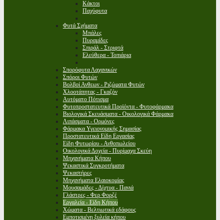
Κάκτοι
Παχύφυτα
Φυτά Σχήματα
Μπάλες
Πυραμίδες
Σπιράλ - Στριφτά
Ελεύθερα - Τοπιάρια
Σπορόφυτα Λαχανικών
Σπόροι Φυτών
Βολβοί Ανθεων - Ριζώματα Φυτών
Χλοοτάπητας - Γκαζόν
Αυτόματο Πότισμα
Φυτοπροστατευτικά Προϊόντα - Φυτοφάρμακα
Βιολογικά Σκευάσματα - Οικολογικά Φάρμακα
Λιπάσματα - Ορμόνες
Φάρμακα Υγειονομικής Σημασίας
Προστατευτικά Είδη Εργασίας
Είδη Φυτωρίου - Ανθοπωλείου
Οικολογικά Δοχεία - Πυρίμαχα Σκεύη
Μηχανήματα Κήπου
Ψεκαστικά Συγκροτήματα
Ψεκαστήρες
Μηχανήματα Ελαιοκομίας
Μουσαμάδες - Δίχτυα - Πανιά
Γλάστρες - Φερ Φορζέ
Εργαλεία - Είδη Κήπου
Χώματα - Βελτιωτικά εδάφους
Εμποτισμένη ξυλεία κήπου