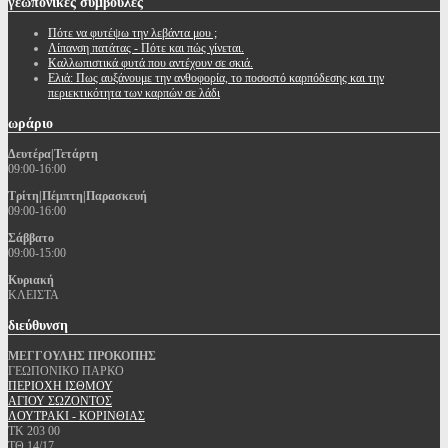
γεωπονικές
συμβουλές
Πότε να φυτέψω την λεβάντα μου ;
Λίπανση πατάτας - Πότε και πώς γίνεται.
Καλλωπιστικά φυτά που αντέχουν σε σκιά.
Ελιά: Πως αυξάνουμε την ανθοφορία, το ποσοστό καρπόδεσης και την
περιεκτικότητα των καρπών σε λάδι
ωράριο
Δευτέρα|Τετάρτη
09:00-16:00
Τρίτη|Πέμπτη|Παρασκευή
09:00-16:00
Σάββατο
09:00-15:00
Κυριακή
ΚΛΕΙΣΤΑ
διεύθυνση
ΜΕΓΓΟΥΛΗΣ ΠΡΟΚΟΠΗΣ
ΓΕΩΠΟΝΙΚΟ ΠΑΡΚΟ
ΠΕΡΙΟΧΗ ΙΣΘΜΟΥ
ΑΓΙΟΥ ΣΩΖΟΝΤΟΣ
ΛΟΥΤΡΑΚΙ - ΚΟΡΙΝΘΙΑΣ
ΤΚ 203 00
ΤΘ 14/17