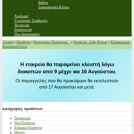
Βιβλία
Διακοσμητικά Κήπου
Χονδρική
Γεωπονικές Συμβουλές
Τα νέα μας
Επικοινωνία
Που βρισκόμαστε
Αρχική
»
Προϊόντα
»
Κατηγορίες Προϊόντων...
»
Εργαλεία - Είδη Κήπου
»
Ελαιοκομικά -
Καρποσυλλέκτες
Η εταιρεία θα παραμείνει κλειστή λόγω
διακοπών από 9 μέχρι και 16 Αυγούστου.
Οι παραγγελίες που θα προκύψουν θα εκτελεστούν
από 17 Αυγούστου και μετά.
κατηγορίες
προιόντων
Προσφορές
Νέα Προϊόντα
Επίκαιρα Προϊόντα
Θάμνοι