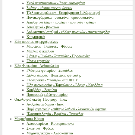
Υγρά απεντομώσεων - Σπρέυ καπνογόνα
Σκόνες - κόκκοι απεντομώσεων
Τζέλ απεντομώσεων - Ετοιμόχρηστα δολώματα gel
Ποντικοφάρμακα - μυοκτόνα - αρουραιοκτόνα
Απωθητικά ζώων - πουλιών - ποντικών - φιδιών
Απωθητικά - βιοκτόνα
Δολωματικοί σταθμοί - κόλλες ποντικών - ποντικοπαγίδες
Κτηνιατρικά
Είδη προστασίας εργαζομένων
Μποτάκια - Γαλότσες - Φόρμες
Μάσκες ψεκασμού
Ιμάντες - Γυαλιά - Ωτασπίδες - Προσωπίδες
Γάντια εργασίας
Είδη Φυτωρίου - Ανθοπωλείου
Γλάστρες φυτωρίου - Σακούλες
Δίσκοι σποράς - Παλετάκια φύτευσης
Γλαστράκια - Υποστρώματα JIFFY
Είδη συσκευασίας - Ταμπελάκια - Ράφιες - Κορδόνια
Κουβάδες - Ζεμπίλια
Προσφορές ειδών φυτωρίου
Οικολογικά σκεύη- Πυρίμαχα - Inox
Ανοξείδωτα δοχεία - Inox
Πυρίμαχα σκεύη - πιθάρια λαδιού - λεκάνες ζυμώματος
Πλαστικά δοχεία - Βαρέλια - Τενεκέδες
Μηχανήματα Κήπου
Αλυσσοπρίονα - Κονταροπρίονα
Σκαπτικά - Φρέζες
Μηχανές γκαζόν - Χλοοκοπτικά