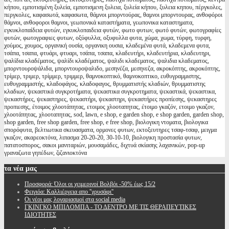
κήπου, εμποτισμένη ξυλεία, εμποτισμενη ξυλεια, ξυλεία κήπου, ξυλεια κηπου, πέργκολες,
περγκολες, καφασωτά, καφασωτα, θάμνοι μπορντούρας, θαμνοι μπορντουρας, ανθοφόροι
θάμνοι, ανθοφοροι θαμνοι, γεωπονικά καταστήματα, γεωπονικα καταστηματα,
εγκυκλοπαίδεια φυτών, εγκυκλοπαιδεια φυτών, φωτο φυτων, φωτό φυτών, φωτογραφίες
φυτών, φωτογραφιες φυτων, οξύφυλλα, οξυφυλλα φυτα, χώμα, χωμα, τύρφη, τυρφη,
χούμος, χουμος, οργανική ουσία, οργανικη ουσια, κλαδεμένα φυτά, κλαδεμενα φυτα,
τσάπα, τσαπα, φτυάρι, φτυαρι, τσάπα, τσαπα, κλαδευτήρι, κλαδευτήρια, κλαδευτηρι,
ψαλίδια κλαδέματος, ψαλίδι κλαδέματος, ψαλιδι κλαδεματος, ψαλιδια κλαδεματος,
μπορντουροψάλιδα, μπορντουροψαλιδο, μεσηνέζα, μεσηνεζα, ακροκόπτης, ακροκόπτης,
τρίμερ, τριμερ, τρίμμερ, τριμμερ, θαμνοκοπτικό, θαμνοκοπτικο, ευθυγραμμιστης,
ευθυγραμμιστής, κλαδοφάγος, κλαδοφαγος, θρυμματιστής κλαδιών, θρυμματιστης
κλαδιων, ψεκαστικά συγκροτήματα, ψεκαστικα συγκροτηματα, ψεκαστικά, ψεκαστικα,
ψεκαστήρες, ψεκαστηρες, ψεκαστήρι, ψεκαστηρι, ψεκαστήρες προπίεσης, ψεκαστηρες
προπιεσης, έτοιμος χλοοτάπητας, ετοιμος χλοοταπητας, έτοιμο γκαζόν, ετοιμο γκαζον,
χλοοτάπητας, χλοοταπητας, sod, lawn, e shop, e garden shop, e shop garden, garden shop,
shop garden, free shop garden, free shop, e free shop, βιολογικη ντοματα, βιολογικα
σπορόφυτα, βελτιωτικα σκευασματα, ορμονες φυτων, εκτοξευτηρες τσαφ-τσαφ, μειγμα
γκαζον, ακαρεοκτόνα, λιπασμα 20-20-20, 30-10-10, βιολογικη προστασία φυτων,
πατατοσπορος, σακοι μανιταριών, μουσαμάδες, διχτυά σκίασης λαχανικών, pop-up
γραναζωτα γηπέδων, ζιζανιοκτόνα
τα
νέα μας
Προσφορά: Όλοι οι χειμερινοί Βολβόι -50% έως 15/2
Φειγιόα: Καλλιέργεια απο ''χρυσάφι''
Oι νέοι μας λογαριασμοί στα social media
ΓΚΙΝΓΚΟ ΜΠΙΛΟΜΠΑ - ΤΟ ΔΕΝΤΡΟ ΜΕ ΤΙΣ ΘΕΡΑΠΕΥΤΙΚΕΣ
ΙΔΙΟΤΗΤΕΣ