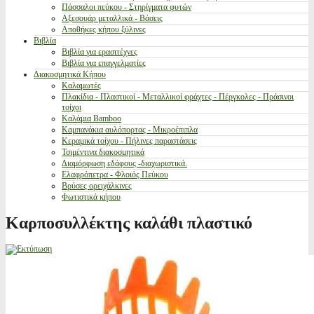
Πάσσαλοι πεύκου - Στηρίγματα φυτών
Αξεσουάρ μεταλλικά - Βάσεις
Αποθήκες κήπου ξύλινες
Βιβλία
Βιβλία για ερασιτέχνες
Βιβλία για επαγγελματίες
Διακοσμητικά Κήπου
Καλαμωτές
Πλακίδια - Πλαστικοί - Μεταλλικοί φράχτες - Πέργκολες - Πράσινοι
τοίχοι
Καλάμια Bamboo
Καμπανάκια αυλόπορτας - Μικροέπιπλα
Κεραμικά τοίχου - Πήλινες παραστάσεις
Τσιμέντινα διακοσμητικά
Διαμόρφωση εδάφους -διαχωριστικά.
Ελαφρόπετρα - Φλοιός Πεύκου
Βρύσες ορειχάλκινες
Φωτιστικά κήπου
Καρποσυλλέκτης καλάθι πλαστικό