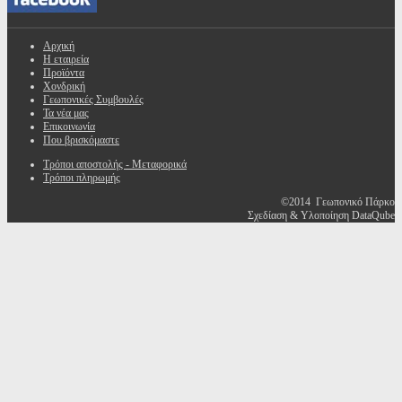
Αρχική
Η εταιρεία
Προϊόντα
Χονδρική
Γεωπονικές Συμβουλές
Τα νέα μας
Επικοινωνία
Που βρισκόμαστε
Τρόποι αποστολής - Μεταφορικά
Τρόποι πληρωμής
©2014 Γεωπονικό Πάρκο
Σχεδίαση & Υλοποίηση DataQube