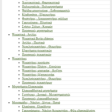
Χορτοκοπτικά - Θαμνοκοπτικά
Πολυεργαλεία - Πολυμηχανήματα
Ψαλίδια μπορντούρας - Ευθυγραμμιστές
Κλαδοφάγοι - Εξαερωτήρες
Φυσητήρες - Απορροφητήρες φύλλων
Γαιοτρύπανα - Πλυστικά
Σχίστες Ξύλων - Κορμών
Προσφορές μηχανημάτων
Ψεκαστικά - Αντλίες
Ψεκαστικά Βυτία εδάφους
Αντλίες - Πιεστικά
Νεφελοψεκαστήρες - Θειωτήρες
Εξαρτήματα ψεκαστικών
Προσφορές ψεκαστικών
Ψεκαστήρες
Ψεκαστήρες προπίεσης
Ψεκαστήρες Πλάτης - Επινώτιοι
Ψεκαστήρες μπαταρίας - βενζίνης
Ψεκαστήρες ζιζανιοκτονίας
Νεφελοψεκαστήρες - Θειωτήρες
Προσφορές ψεκαστήρων
Μηχανήματα Ελαιοκομίας
Ελαιοραβδιστικά μηχανήματα
Γεννήτριες - Δυναμό - Μετασχηματιστές
Προσφορές ελαιοραβδιστικών
Μουσαμάδες - Νάυλον - Δίχτυα - Πανιά
Ελαιόπανα - Ελαιόδιχτα
Γαιουφάσματα - Νάυλον θερμοκηπίου - Φίλμ εδαφοκάλυψης