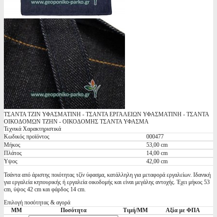
ΤΣΑΝΤΑ ΤΖΙΝ ΥΦΑΣΜΑΤΙΝΗ - ΤΣΑΝΤΑ ΕΡΓΑΛΕΙΩΝ ΥΦΑΣΜΑΤΙΝΗ - ΤΣΑΝΤΑ
ΟΙΚΟΔΟΜΩΝ ΤΖΗΝ - ΟΙΚΟΔΟΜΗΣ ΤΣΑΝΤΑ ΥΦΑΣΜΑ
Τεχνικά Χαρακτηριστικά
Κωδικός προϊόντος
000477
Μήκος
53,00 cm
Πλάτος
14,00 cm
Υψος
42,00 cm
Τσάντα από άριστης ποιότητας τζίν ύφασμα, κατάλληλη για μεταφορά εργαλείων. Ιδανική
για εργαλεία κηπουρικής ή εργαλεία οικοδομής και είναι μεγάλης αντοχής. Έχει μήκος 53
cm, ύψος 42 cm και φάρδος 14 cm.
Επιλογή ποσότητας & αγορά
ΜΜ
Ποσότητα
Τιμή/ΜΜ
Αξία με ΦΠΑ