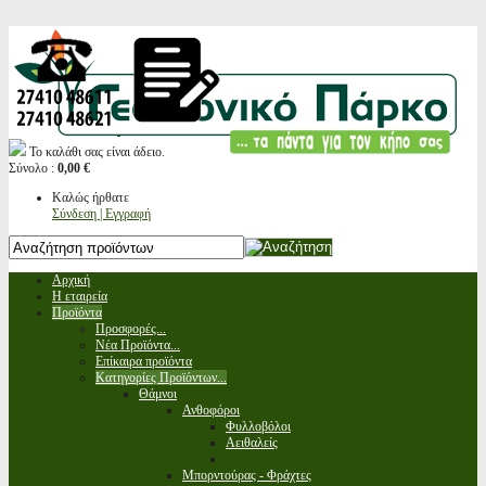
Το καλάθι σας είναι άδειο.
Σύνολο :
0,00 €
Καλώς ήρθατε
Σύνδεση | Εγγραφή
Αρχική
Η εταιρεία
Προϊόντα
Προσφορές...
Νέα Προϊόντα...
Επίκαιρα προϊόντα
Κατηγορίες Προϊόντων...
Θάμνοι
Ανθοφόροι
Φυλλοβόλοι
Αειθαλείς
Μπορντούρας - Φράχτες