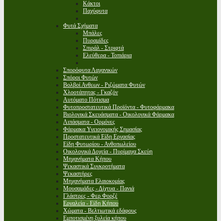
Κάκτοι
Παχύφυτα
Φυτά Σχήματα
Μπάλες
Πυραμίδες
Σπιράλ - Στριφτά
Ελεύθερα - Τοπιάρια
Σπορόφυτα Λαχανικών
Σπόροι Φυτών
Βολβοί Ανθεων - Ριζώματα Φυτών
Χλοοτάπητας - Γκαζόν
Αυτόματο Πότισμα
Φυτοπροστατευτικά Προϊόντα - Φυτοφάρμακα
Βιολογικά Σκευάσματα - Οικολογικά Φάρμακα
Λιπάσματα - Ορμόνες
Φάρμακα Υγειονομικής Σημασίας
Προστατευτικά Είδη Εργασίας
Είδη Φυτωρίου - Ανθοπωλείου
Οικολογικά Δοχεία - Πυρίμαχα Σκεύη
Μηχανήματα Κήπου
Ψεκαστικά Συγκροτήματα
Ψεκαστήρες
Μηχανήματα Ελαιοκομίας
Μουσαμάδες - Δίχτυα - Πανιά
Γλάστρες - Φερ Φορζέ
Εργαλεία - Είδη Κήπου
Χώματα - Βελτιωτικά εδάφους
Εμποτισμένη ξυλεία κήπου