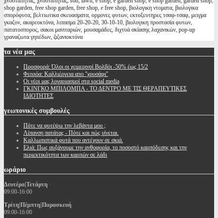
χλοοτάπητας, χλοοταπητας, sod, lawn, e shop, e garden shop, e shop garden, garden shop,
shop garden, free shop garden, free shop, e free shop, βιολογικη ντοματα, βιολογικα
σπορόφυτα, βελτιωτικα σκευασματα, ορμονες φυτων, εκτοξευτηρες τσαφ-τσαφ, μειγμα
γκαζον, ακαρεοκτόνα, λιπασμα 20-20-20, 30-10-10, βιολογικη προστασία φυτων,
πατατοσπορος, σακοι μανιταριών, μουσαμάδες, διχτυά σκίασης λαχανικών, pop-up
γραναζωτα γηπέδων, ζιζανιοκτόνα
τα
νέα μας
Προσφορά: Όλοι οι χειμερινοί Βολβόι -50% έως 15/2
Φειγιόα: Καλλιέργεια απο ''χρυσάφι''
Oι νέοι μας λογαριασμοί στα social media
ΓΚΙΝΓΚΟ ΜΠΙΛΟΜΠΑ - ΤΟ ΔΕΝΤΡΟ ΜΕ ΤΙΣ ΘΕΡΑΠΕΥΤΙΚΕΣ
ΙΔΙΟΤΗΤΕΣ
γεωπονικές
συμβουλές
Πότε να φυτέψω την λεβάντα μου ;
Λίπανση πατάτας - Πότε και πώς γίνεται.
Καλλωπιστικά φυτά που αντέχουν σε σκιά.
Ελιά: Πως αυξάνουμε την ανθοφορία, το ποσοστό καρπόδεσης και την
περιεκτικότητα των καρπών σε λάδι
ωράριο
Δευτέρα|Τετάρτη
09:00-16:00
Τρίτη|Πέμπτη|Παρασκευή
09:00-16:00