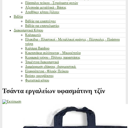
Πάσσαλοι πεύκου - Στηρίγματα φυτών
Αξεσουάρ μεταλλικά - Βάσεις
Αποθήκες κήπου ξύλινες
Βιβλία
Βιβλία για ερασιτέχνες
Βιβλία για επαγγελματίες
Διακοσμητικά Κήπου
Καλαμωτές
Πλακίδια - Πλαστικοί - Μεταλλικοί φράχτες - Πέργκολες - Πράσινοι
τοίχοι
Καλάμια Bamboo
Καμπανάκια αυλόπορτας - Μικροέπιπλα
Κεραμικά τοίχου - Πήλινες παραστάσεις
Τσιμέντινα διακοσμητικά
Διαμόρφωση εδάφους -διαχωριστικά.
Ελαφρόπετρα - Φλοιός Πεύκου
Βρύσες ορειχάλκινες
Φωτιστικά κήπου
Τσάντα εργαλείων υφασμάτινη τζίν