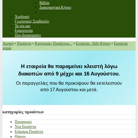
Βιβλία
Διακοσμητικά Κήπου
Χονδρική
Γεωπονικές Συμβουλές
Τα νέα μας
Επικοινωνία
Που βρισκόμαστε
Αρχική
»
Προϊόντα
»
Κατηγορίες Προϊόντων...
»
Εργαλεία - Είδη Κήπου
»
Εργαλεία
χειρός
Η εταιρεία θα παραμείνει κλειστή λόγω
διακοπών από 9 μέχρι και 16 Αυγούστου.
Οι παραγγελίες που θα προκύψουν θα εκτελεστούν
από 17 Αυγούστου και μετά.
κατηγορίες
προιόντων
Προσφορές
Νέα Προϊόντα
Επίκαιρα Προϊόντα
Θάμνοι