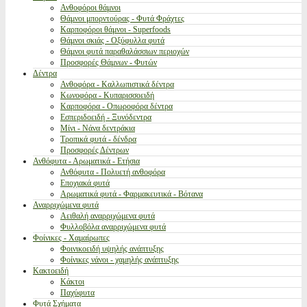
Ανθοφόροι θάμνοι
Θάμνοι μπορντούρας - Φυτά Φράχτες
Καρποφόροι θάμνοι - Superfoods
Θάμνοι σκιάς - Οξύφυλλα φυτά
Θάμνοι φυτά παραθαλάσσιων περιοχών
Προσφορές Θάμνων - Φυτών
Δέντρα
Ανθοφόρα - Καλλωπιστικά δέντρα
Κωνοφόρα - Κυπαρισσοειδή
Καρποφόρα - Οπωροφόρα δέντρα
Εσπεριδοειδή - Ξυνόδεντρα
Μίνι - Νάνα δεντράκια
Τροπικά φυτά - δένδρα
Προσφορές Δέντρων
Ανθόφυτα - Αρωματικά - Ετήσια
Ανθόφυτα - Πολυετή ανθοφόρα
Εποχιακά φυτά
Αρωματικά φυτά - Φαρμακευτικά - Βότανα
Αναρριχώμενα φυτά
Αειθαλή αναρριχώμενα φυτά
Φυλλοβόλα αναρριχώμενα φυτά
Φοίνικες - Χαμαίρωπες
Φοινικοειδή υψηλής ανάπτυξης
Φοίνικες νάνοι - χαμηλής ανάπτυξης
Κακτοειδή
Κάκτοι
Παχύφυτα
Φυτά Σχήματα