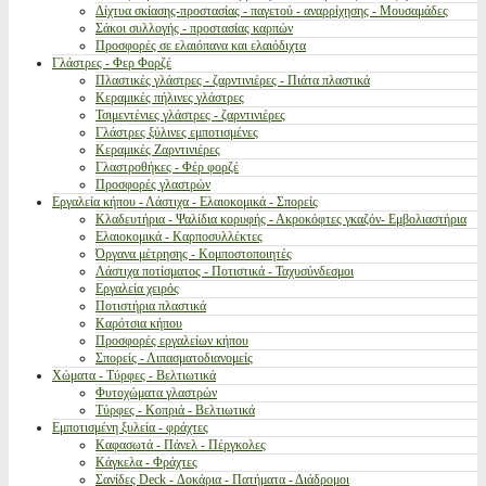
Δίχτυα σκίασης-προστασίας - παγετού - αναρρίχησης - Μουσαμάδες
Σάκοι συλλογής - προστασίας καρπών
Προσφορές σε ελαιόπανα και ελαιόδιχτα
Γλάστρες - Φερ Φορζέ
Πλαστικές γλάστρες - ζαρντινιέρες - Πιάτα πλαστικά
Κεραμικές πήλινες γλάστρες
Τσιμεντένιες γλάστρες - ζαρντινιέρες
Γλάστρες ξύλινες εμποτισμένες
Κεραμικές Ζαρντινιέρες
Γλαστροθήκες - Φέρ φορζέ
Προσφορές γλαστρών
Εργαλεία κήπου - Λάστιχα - Ελαιοκομικά - Σπορείς
Κλαδευτήρια - Ψαλίδια κορυφής - Ακροκόφτες γκαζόν- Εμβολιαστήρια
Ελαιοκομικά - Καρποσυλλέκτες
Όργανα μέτρησης - Κομποστοποιητές
Λάστιχα ποτίσματος - Ποτιστικά - Ταχυσύνδεσμοι
Εργαλεία χειρός
Ποτιστήρια πλαστικά
Καρότσια κήπου
Προσφορές εργαλείων κήπου
Σπορείς - Λιπασματοδιανομείς
Χώματα - Τύρφες - Βελτιωτικά
Φυτοχώματα γλαστρών
Τύρφες - Κοπριά - Βελτιωτικά
Εμποτισμένη ξυλεία - φράχτες
Καφασωτά - Πάνελ - Πέργκολες
Κάγκελα - Φράχτες
Σανίδες Deck - Δοκάρια - Πατήματα - Διάδρομοι