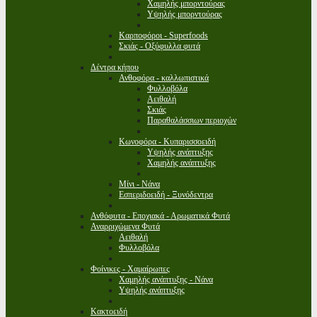
Χαμηλής μπορντούρας
Υψηλής μπορντούρας
Καρποφόροι - Superfoods
Σκιάς - Οξύφυλλα φυτά
Δέντρα κήπου
Ανθοφόρα - καλλωπιστικά
Φυλλοβόλα
Αειθαλή
Σκιάς
Παραθαλάσσιων περιοχών
Κωνοφόρα - Κυπαρισσοειδή
Υψηλής ανάπτυξης
Χαμηλής ανάπτυξης
Μίνι - Νάνα
Εσπεριδοειδή - Ξυνόδεντρα
Ανθόφυτα - Εποχιακά - Αρωματικά Φυτά
Αναρριχώμενα Φυτά
Αειθαλή
Φυλλοβόλα
Φοίνικες - Χαμαίρωπες
Χαμηλής ανάπτυξης - Νάνα
Υψηλής ανάπτυξης
Κακτοειδή