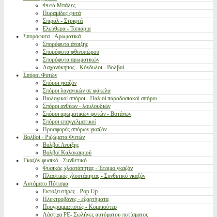
Φυτά Μπάλες
Πυραμίδες φυτά
Σπιράλ - Στριφτά
Ελεύθερα - Τοπιάρια
Σπορόφυτα - Αρωματικά
Σπορόφυτα άνοιξης
Σπορόφυτα φθινοπώρου
Σπορόφυτα αρωματικών
Λαχανόκηπος - Κόνδυλοι - Βολβοί
Σπόροι Φυτών
Σπόροι γκαζόν
Σπόροι λαχανικών σε φάκελα
Βιολογικοί σπόροι - Παλιοί παραδοσιακοί σπόροι
Σπόροι ανθέων - λουλουδιών
Σπόροι αρωματικών φυτών - Βοτάνων
Σπόροι επαγγελματικοί
Προσφορές σπόρων γκαζόν
Βολβοί - Ριζώματα Φυτών
Βολβοί Ανοιξης
Βολβοί Καλοκαιριού
Γκαζόν φυσικό - Συνθετικό
Φυσικός χλοοτάπητας - Έτοιμο γκαζόν
Πλαστικός χλοοτάπητας - Συνθετικό γκαζόν
Αυτόματο Πότισμα
Εκτοξευτήρες - Pop Up
Ηλεκτροβάνες - εξαρτήματα
Προγραμματιστές - Κομπιούτερ
Λάστιχα PE- Σωλήνες αυτόματου ποτίσματος