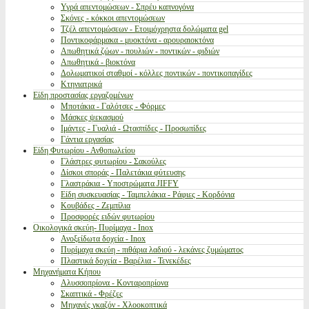
Υγρά απεντομώσεων - Σπρέυ καπνογόνα
Σκόνες - κόκκοι απεντομώσεων
Τζέλ απεντομώσεων - Ετοιμόχρηστα δολώματα gel
Ποντικοφάρμακα - μυοκτόνα - αρουραιοκτόνα
Απωθητικά ζώων - πουλιών - ποντικών - φιδιών
Απωθητικά - βιοκτόνα
Δολωματικοί σταθμοί - κόλλες ποντικών - ποντικοπαγίδες
Κτηνιατρικά
Είδη προστασίας εργαζομένων
Μποτάκια - Γαλότσες - Φόρμες
Μάσκες ψεκασμού
Ιμάντες - Γυαλιά - Ωτασπίδες - Προσωπίδες
Γάντια εργασίας
Είδη Φυτωρίου - Ανθοπωλείου
Γλάστρες φυτωρίου - Σακούλες
Δίσκοι σποράς - Παλετάκια φύτευσης
Γλαστράκια - Υποστρώματα JIFFY
Είδη συσκευασίας - Ταμπελάκια - Ράφιες - Κορδόνια
Κουβάδες - Ζεμπίλια
Προσφορές ειδών φυτωρίου
Οικολογικά σκεύη- Πυρίμαχα - Inox
Ανοξείδωτα δοχεία - Inox
Πυρίμαχα σκεύη - πιθάρια λαδιού - λεκάνες ζυμώματος
Πλαστικά δοχεία - Βαρέλια - Τενεκέδες
Μηχανήματα Κήπου
Αλυσσοπρίονα - Κονταροπρίονα
Σκαπτικά - Φρέζες
Μηχανές γκαζόν - Χλοοκοπτικά