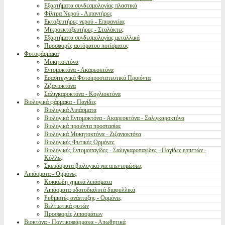
Εξαρτήματα συνδεσμολογίας πλαστικά
Φίλτρα Νερού - Λιπαντήρες
Εκτοξευτήρες νερού - Επιφανείας
Μικροεκτοξευτήρες - Σταλάκτες
Εξαρτήματα συνδεσμολογίας μεταλλικά
Προσφορές αυτόματου ποτίσματος
Φυτοφάρμακα
Μυκητοκτόνα
Εντομοκτόνα - Ακαρεοκτόνα
Ερασιτεχνικά Φυτοπροστατευτικά Προιόντα
Ζιζανιοκτόνα
Σαλιγκαροκτόνα - Κοχλιοκτόνα
Βιολογικά φάρμακα - Παγίδες
Βιολογικά Λιπάσματα
Βιολογικά Εντομοκτόνα - Ακαρεοκτόνα - Σαλιγκαροκτόνα
Βιολογικά προιόντα προστασίας
Βιολογικά Μυκητοκτόνα - Ζιζανιοκτόνα
Βιολογικές Φυτικές Ορμόνες
Βιολογικές Εντομοπαγίδες - Σαλιγκαροπαγίδες - Παγίδες ερπετών -
Κόλλες
Σκευάσματα βιολογικά για απεντομώσεις
Λιπάσματα - Ορμόνες
Κοκκώδη χημικά λιπάσματα
Λιπάσματα υδατοδιαλυτά διαφυλλικά
Ρυθμιστές ανάπτυξης - Ορμόνες
Βελτιωτικά φυτών
Προσφορές λιπασμάτων
Βιοκτόνα - Ποντικοφάρμακα - Απωθητικά