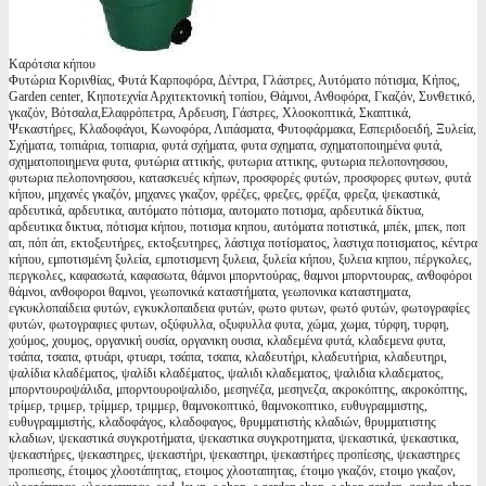
Καρότσια κήπου
Φυτώρια Κορινθίας, Φυτά Καρποφόρα, Δέντρα, Γλάστρες, Αυτόματο πότισμα, Κήπος,
Garden center, Κηποτεχνία Αρχιτεκτονική τοπίου, Θάμνοι, Ανθοφόρα, Γκαζόν, Συνθετικό,
γκαζόν, Βότσαλα,Ελαφρόπετρα, Αρδευση, Γάστρες, Χλοοκοπτικά, Σκαπτικά,
Ψεκαστήρες, Κλαδοφάγοι, Κωνοφόρα, Λιπάσματα, Φυτοφάρμακα, Εσπεριδοειδή, Ξυλεία,
Σχήματα, τοπιάρια, τοπιαρια, φυτά σχήματα, φυτα σχηματα, σχηματοποιημένα φυτά,
σχηματοποιημενα φυτα, φυτώρια αττικής, φυτωρια αττικης, φυτωρια πελοπονησσου,
φυτωρια πελοπονησσου, κατασκευές κήπων, προσφορές φυτών, προσφορες φυτων, φυτά
κήπου, μηχανές γκαζόν, μηχανες γκαζον, φρέζες, φρεζες, φρέζα, φρεζα, ψεκαστικά,
αρδευτικά, αρδευτικα, αυτόματο πότισμα, αυτοματο ποτισμα, αρδευτικά δίκτυα,
αρδευτικα δικτυα, πότισμα κήπου, ποτισμα κηπου, αυτόματα ποτιστικά, μπέκ, μπεκ, ποπ
απ, πόπ άπ, εκτοξευτήρες, εκτοξευτηρες, λάστιχα ποτίσματος, λαστιχα ποτισματος, κέντρα
κήπου, εμποτισμένη ξυλεία, εμποτισμενη ξυλεια, ξυλεία κήπου, ξυλεια κηπου, πέργκολες,
περγκολες, καφασωτά, καφασωτα, θάμνοι μπορντούρας, θαμνοι μπορντουρας, ανθοφόροι
θάμνοι, ανθοφοροι θαμνοι, γεωπονικά καταστήματα, γεωπονικα καταστηματα,
εγκυκλοπαίδεια φυτών, εγκυκλοπαιδεια φυτών, φωτο φυτων, φωτό φυτών, φωτογραφίες
φυτών, φωτογραφιες φυτων, οξύφυλλα, οξυφυλλα φυτα, χώμα, χωμα, τύρφη, τυρφη,
χούμος, χουμος, οργανική ουσία, οργανικη ουσια, κλαδεμένα φυτά, κλαδεμενα φυτα,
τσάπα, τσαπα, φτυάρι, φτυαρι, τσάπα, τσαπα, κλαδευτήρι, κλαδευτήρια, κλαδευτηρι,
ψαλίδια κλαδέματος, ψαλίδι κλαδέματος, ψαλιδι κλαδεματος, ψαλιδια κλαδεματος,
μπορντουροψάλιδα, μπορντουροψαλιδο, μεσηνέζα, μεσηνεζα, ακροκόπτης, ακροκόπτης,
τρίμερ, τριμερ, τρίμμερ, τριμμερ, θαμνοκοπτικό, θαμνοκοπτικο, ευθυγραμμιστης,
ευθυγραμμιστής, κλαδοφάγος, κλαδοφαγος, θρυμματιστής κλαδιών, θρυμματιστης
κλαδιων, ψεκαστικά συγκροτήματα, ψεκαστικα συγκροτηματα, ψεκαστικά, ψεκαστικα,
ψεκαστήρες, ψεκαστηρες, ψεκαστήρι, ψεκαστηρι, ψεκαστήρες προπίεσης, ψεκαστηρες
προπιεσης, έτοιμος χλοοτάπητας, ετοιμος χλοοταπητας, έτοιμο γκαζόν, ετοιμο γκαζον,