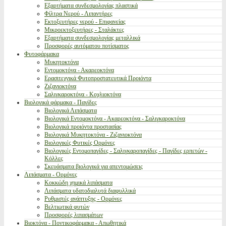
Εξαρτήματα συνδεσμολογίας πλαστικά
Φίλτρα Νερού - Λιπαντήρες
Εκτοξευτήρες νερού - Επιφανείας
Μικροεκτοξευτήρες - Σταλάκτες
Εξαρτήματα συνδεσμολογίας μεταλλικά
Προσφορές αυτόματου ποτίσματος
Φυτοφάρμακα
Μυκητοκτόνα
Εντομοκτόνα - Ακαρεοκτόνα
Ερασιτεχνικά Φυτοπροστατευτικά Προιόντα
Ζιζανιοκτόνα
Σαλιγκαροκτόνα - Κοχλιοκτόνα
Βιολογικά φάρμακα - Παγίδες
Βιολογικά Λιπάσματα
Βιολογικά Εντομοκτόνα - Ακαρεοκτόνα - Σαλιγκαροκτόνα
Βιολογικά προιόντα προστασίας
Βιολογικά Μυκητοκτόνα - Ζιζανιοκτόνα
Βιολογικές Φυτικές Ορμόνες
Βιολογικές Εντομοπαγίδες - Σαλιγκαροπαγίδες - Παγίδες ερπετών -
Κόλλες
Σκευάσματα βιολογικά για απεντομώσεις
Λιπάσματα - Ορμόνες
Κοκκώδη χημικά λιπάσματα
Λιπάσματα υδατοδιαλυτά διαφυλλικά
Ρυθμιστές ανάπτυξης - Ορμόνες
Βελτιωτικά φυτών
Προσφορές λιπασμάτων
Βιοκτόνα - Ποντικοφάρμακα - Απωθητικά