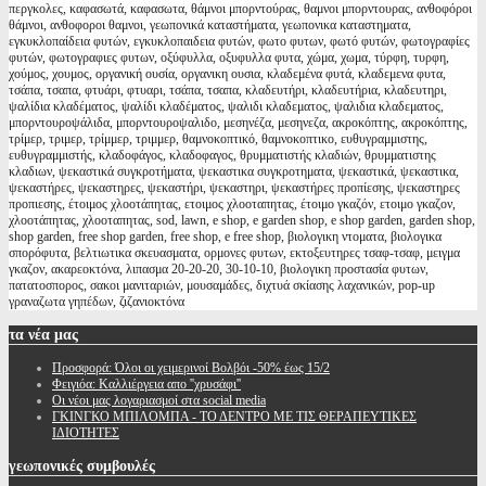
περγκολες, καφασωτά, καφασωτα, θάμνοι μπορντούρας, θαμνοι μπορντουρας, ανθοφόροι
θάμνοι, ανθοφοροι θαμνοι, γεωπονικά καταστήματα, γεωπονικα καταστηματα,
εγκυκλοπαίδεια φυτών, εγκυκλοπαιδεια φυτών, φωτο φυτων, φωτό φυτών, φωτογραφίες
φυτών, φωτογραφιες φυτων, οξύφυλλα, οξυφυλλα φυτα, χώμα, χωμα, τύρφη, τυρφη,
χούμος, χουμος, οργανική ουσία, οργανικη ουσια, κλαδεμένα φυτά, κλαδεμενα φυτα,
τσάπα, τσαπα, φτυάρι, φτυαρι, τσάπα, τσαπα, κλαδευτήρι, κλαδευτήρια, κλαδευτηρι,
ψαλίδια κλαδέματος, ψαλίδι κλαδέματος, ψαλιδι κλαδεματος, ψαλιδια κλαδεματος,
μπορντουροψάλιδα, μπορντουροψαλιδο, μεσηνέζα, μεσηνεζα, ακροκόπτης, ακροκόπτης,
τρίμερ, τριμερ, τρίμμερ, τριμμερ, θαμνοκοπτικό, θαμνοκοπτικο, ευθυγραμμιστης,
ευθυγραμμιστής, κλαδοφάγος, κλαδοφαγος, θρυμματιστής κλαδιών, θρυμματιστης
κλαδιων, ψεκαστικά συγκροτήματα, ψεκαστικα συγκροτηματα, ψεκαστικά, ψεκαστικα,
ψεκαστήρες, ψεκαστηρες, ψεκαστήρι, ψεκαστηρι, ψεκαστήρες προπίεσης, ψεκαστηρες
προπιεσης, έτοιμος χλοοτάπητας, ετοιμος χλοοταπητας, έτοιμο γκαζόν, ετοιμο γκαζον,
χλοοτάπητας, χλοοταπητας, sod, lawn, e shop, e garden shop, e shop garden, garden shop,
shop garden, free shop garden, free shop, e free shop, βιολογικη ντοματα, βιολογικα
σπορόφυτα, βελτιωτικα σκευασματα, ορμονες φυτων, εκτοξευτηρες τσαφ-τσαφ, μειγμα
γκαζον, ακαρεοκτόνα, λιπασμα 20-20-20, 30-10-10, βιολογικη προστασία φυτων,
πατατοσπορος, σακοι μανιταριών, μουσαμάδες, διχτυά σκίασης λαχανικών, pop-up
γραναζωτα γηπέδων, ζιζανιοκτόνα
τα
νέα μας
Προσφορά: Όλοι οι χειμερινοί Βολβόι -50% έως 15/2
Φειγιόα: Καλλιέργεια απο ''χρυσάφι''
Oι νέοι μας λογαριασμοί στα social media
ΓΚΙΝΓΚΟ ΜΠΙΛΟΜΠΑ - ΤΟ ΔΕΝΤΡΟ ΜΕ ΤΙΣ ΘΕΡΑΠΕΥΤΙΚΕΣ
ΙΔΙΟΤΗΤΕΣ
γεωπονικές
συμβουλές