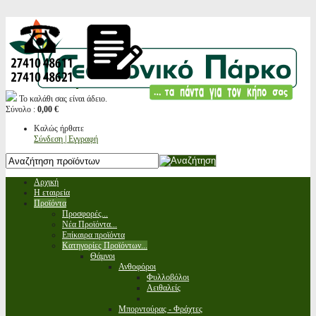
Το καλάθι σας είναι άδειο.
Σύνολο :
0,00 €
Καλώς ήρθατε
Σύνδεση | Εγγραφή
Αρχική
Η εταιρεία
Προϊόντα
Προσφορές...
Νέα Προϊόντα...
Επίκαιρα προϊόντα
Κατηγορίες Προϊόντων...
Θάμνοι
Ανθοφόροι
Φυλλοβόλοι
Αειθαλείς
Μπορντούρας - Φράχτες