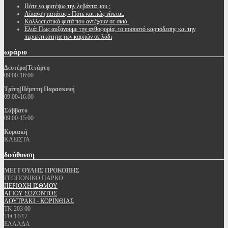
Πότε να φυτέψω την λεβάντα μου ;
Λίπανση πατάτας - Πότε και πώς γίνεται.
Καλλωπιστικά φυτά που αντέχουν σε σκιά.
Ελιά: Πως αυξάνουμε την ανθοφορία, το ποσοστό καρπόδεσης και την
περιεκτικότητα των καρπών σε λάδι
ωράριο
Δευτέρα|Τετάρτη
09:00-16:00
Τρίτη|Πέμπτη|Παρασκευή
09:00-16:00
Σάββατο
09:00-15:00
Κυριακή
ΚΛΕΙΣΤΑ
διεύθυνση
ΜΕΓΓΟΥΛΗΣ ΠΡΟΚΟΠΗΣ
ΓΕΩΠΟΝΙΚΟ ΠΑΡΚΟ
ΠΕΡΙΟΧΗ ΙΣΘΜΟΥ
ΑΓΙΟΥ ΣΩΖΟΝΤΟΣ
ΛΟΥΤΡΑΚΙ - ΚΟΡΙΝΘΙΑΣ
ΤΚ 203 00
ΤΘ 14/17
ΕΛΛΑΔΑ