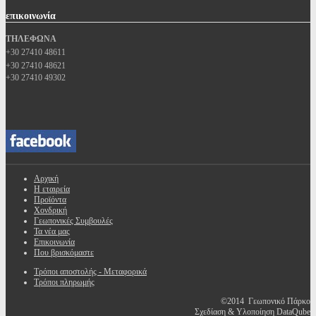
επικοινωνία
ΤΗΛΕΦΩΝΑ
+30 27410 48611
+30 27410 48621
+30 27410 49302
Αρχική
Η εταιρεία
Προϊόντα
Χονδρική
Γεωπονικές Συμβουλές
Τα νέα μας
Επικοινωνία
Που βρισκόμαστε
Τρόποι αποστολής - Μεταφορικά
Τρόποι πληρωμής
©2014 Γεωπονικό Πάρκο
Σχεδίαση & Υλοποίηση DataQube