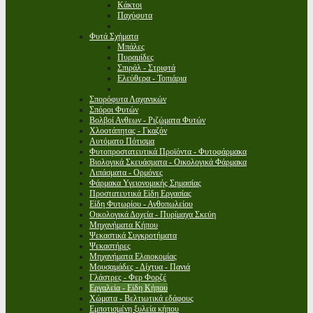
Κάκτοι
Παχύφυτα
Φυτά Σχήματα
Μπάλες
Πυραμίδες
Σπιράλ - Στριφτά
Ελεύθερα - Τοπιάρια
Σπορόφυτα Λαχανικών
Σπόροι Φυτών
Βολβοί Ανθεων - Ριζώματα Φυτών
Χλοοτάπητας - Γκαζόν
Αυτόματο Πότισμα
Φυτοπροστατευτικά Προϊόντα - Φυτοφάρμακα
Βιολογικά Σκευάσματα - Οικολογικά Φάρμακα
Λιπάσματα - Ορμόνες
Φάρμακα Υγειονομικής Σημασίας
Προστατευτικά Είδη Εργασίας
Είδη Φυτωρίου - Ανθοπωλείου
Οικολογικά Δοχεία - Πυρίμαχα Σκεύη
Μηχανήματα Κήπου
Ψεκαστικά Συγκροτήματα
Ψεκαστήρες
Μηχανήματα Ελαιοκομίας
Μουσαμάδες - Δίχτυα - Πανιά
Γλάστρες - Φερ Φορζέ
Εργαλεία - Είδη Κήπου
Χώματα - Βελτιωτικά εδάφους
Εμποτισμένη ξυλεία κήπου