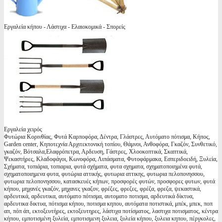
Εργαλεία κήπου - Λάστιχα - Ελαιοκομικά - Σπορείς
Εργαλεία χειρός
Φυτώρια Κορινθίας, Φυτά Καρποφόρα, Δέντρα, Γλάστρες, Αυτόματο πότισμα, Κήπος,
Garden center, Κηποτεχνία Αρχιτεκτονική τοπίου, Θάμνοι, Ανθοφόρα, Γκαζόν, Συνθετικό,
γκαζόν, Βότσαλα,Ελαφρόπετρα, Αρδευση, Γάστρες, Χλοοκοπτικά, Σκαπτικά,
Ψεκαστήρες, Κλαδοφάγοι, Κωνοφόρα, Λιπάσματα, Φυτοφάρμακα, Εσπεριδοειδή, Ξυλεία,
Σχήματα, τοπιάρια, τοπιαρια, φυτά σχήματα, φυτα σχηματα, σχηματοποιημένα φυτά,
σχηματοποιημενα φυτα, φυτώρια αττικής, φυτωρια αττικης, φυτωρια πελοπονησσου,
φυτωρια πελοπονησσου, κατασκευές κήπων, προσφορές φυτών, προσφορες φυτων, φυτά
κήπου, μηχανές γκαζόν, μηχανες γκαζον, φρέζες, φρεζες, φρέζα, φρεζα, ψεκαστικά,
αρδευτικά, αρδευτικα, αυτόματο πότισμα, αυτοματο ποτισμα, αρδευτικά δίκτυα,
αρδευτικα δικτυα, πότισμα κήπου, ποτισμα κηπου, αυτόματα ποτιστικά, μπέκ, μπεκ, ποπ
απ, πόπ άπ, εκτοξευτήρες, εκτοξευτηρες, λάστιχα ποτίσματος, λαστιχα ποτισματος, κέντρα
κήπου, εμποτισμένη ξυλεία, εμποτισμενη ξυλεια, ξυλεία κήπου, ξυλεια κηπου, πέργκολες,