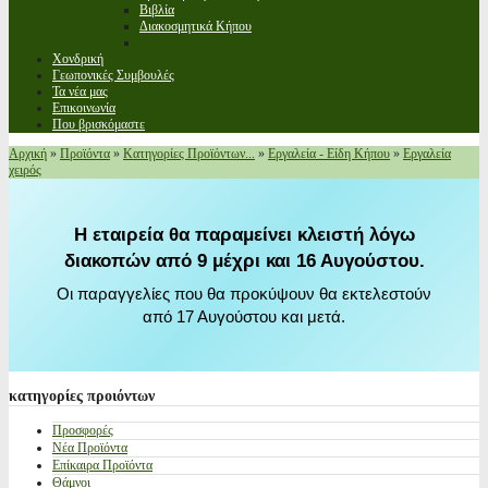
Βιβλία
Διακοσμητικά Κήπου
Χονδρική
Γεωπονικές Συμβουλές
Τα νέα μας
Επικοινωνία
Που βρισκόμαστε
Αρχική
»
Προϊόντα
»
Κατηγορίες Προϊόντων...
»
Εργαλεία - Είδη Κήπου
»
Εργαλεία
χειρός
Η εταιρεία θα παραμείνει κλειστή λόγω
διακοπών από 9 μέχρι και 16 Αυγούστου.
Οι παραγγελίες που θα προκύψουν θα εκτελεστούν
από 17 Αυγούστου και μετά.
κατηγορίες
προιόντων
Προσφορές
Νέα Προϊόντα
Επίκαιρα Προϊόντα
Θάμνοι