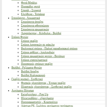
Φυτά Μπάλες
Πυραμίδες φυτά
Σπιράλ - Στριφτά
Ελεύθερα - Τοπιάρια
Σπορόφυτα - Αρωματικά
Σπορόφυτα άνοιξης
Σπορόφυτα φθινοπώρου
Σπορόφυτα αρωματικών
Λαχανόκηπος - Κόνδυλοι - Βολβοί
Σπόροι Φυτών
Σπόροι γκαζόν
Σπόροι λαχανικών σε φάκελα
Βιολογικοί σπόροι - Παλιοί παραδοσιακοί σπόροι
Σπόροι ανθέων - λουλουδιών
Σπόροι αρωματικών φυτών - Βοτάνων
Σπόροι επαγγελματικοί
Προσφορές σπόρων γκαζόν
Βολβοί - Ριζώματα Φυτών
Βολβοί Ανοιξης
Βολβοί Καλοκαιριού
Γκαζόν φυσικό - Συνθετικό
Φυσικός χλοοτάπητας - Έτοιμο γκαζόν
Πλαστικός χλοοτάπητας - Συνθετικό γκαζόν
Αυτόματο Πότισμα
Εκτοξευτήρες - Pop Up
Ηλεκτροβάνες - εξαρτήματα
Προγραμματιστές - Κομπιούτερ
Λάστιχα PE- Σωλήνες αυτόματου ποτίσματος