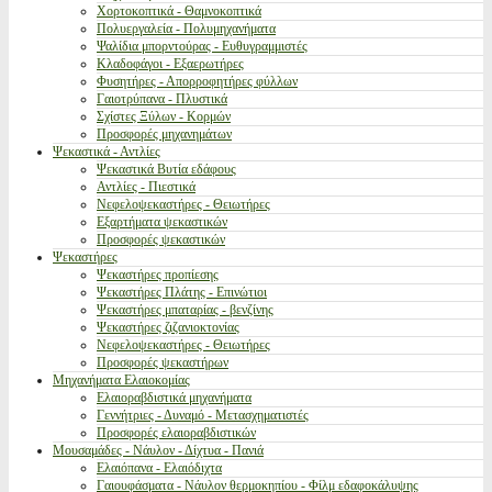
Χορτοκοπτικά - Θαμνοκοπτικά
Πολυεργαλεία - Πολυμηχανήματα
Ψαλίδια μπορντούρας - Ευθυγραμμιστές
Κλαδοφάγοι - Εξαερωτήρες
Φυσητήρες - Απορροφητήρες φύλλων
Γαιοτρύπανα - Πλυστικά
Σχίστες Ξύλων - Κορμών
Προσφορές μηχανημάτων
Ψεκαστικά - Αντλίες
Ψεκαστικά Βυτία εδάφους
Αντλίες - Πιεστικά
Νεφελοψεκαστήρες - Θειωτήρες
Εξαρτήματα ψεκαστικών
Προσφορές ψεκαστικών
Ψεκαστήρες
Ψεκαστήρες προπίεσης
Ψεκαστήρες Πλάτης - Επινώτιοι
Ψεκαστήρες μπαταρίας - βενζίνης
Ψεκαστήρες ζιζανιοκτονίας
Νεφελοψεκαστήρες - Θειωτήρες
Προσφορές ψεκαστήρων
Μηχανήματα Ελαιοκομίας
Ελαιοραβδιστικά μηχανήματα
Γεννήτριες - Δυναμό - Μετασχηματιστές
Προσφορές ελαιοραβδιστικών
Μουσαμάδες - Νάυλον - Δίχτυα - Πανιά
Ελαιόπανα - Ελαιόδιχτα
Γαιουφάσματα - Νάυλον θερμοκηπίου - Φίλμ εδαφοκάλυψης