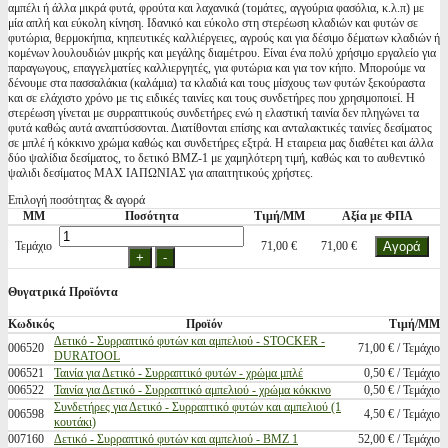
αμπέλι ή άλλα μικρά φυτά, φρούτα και λαχανικά (τομάτες, αγγούρια φασόλια, κ.λ.π) με
μία απλή και εύκολη κίνηση. Ιδανικό και εύκολο στη στερέωση κλαδιών και φυτών σε
φυτώρια, θερμοκήπια, κηπευτικές καλλιέργειες, αγρούς και για δέσιμο δέματων κλαδιών ή
κομένων λουλουδιών μικρής και μεγάλης διαμέτρου. Είναι ένα πολύ χρήσιμο εργαλείο για
παραγωγους, επαγγελματίες καλλιεργητές, για φυτώρια και για τον κήπο. Μπορούμε να
δένουμε στα πασσαλάκια (καλάμια) τα κλαδιά και τους μίσχους των φυτών ξεκούραστα
και σε ελάχιστο χρόνο με τις ειδικές ταινίες και τους συνδετήρες που χρησιμοποιεί. Η
στερέωση γίνεται με συρραπτικούς συνδετήρες ενώ η ελαστική ταινία δεν πληγώνει τα
φυτά καθώς αυτά αναπτύσσονται. Διατίθονται επίσης και ανταλακτικές ταινίες δεσίματος
σε μπλέ ή κόκκινο χρώμα καθώς και συνδετήρες εξτρά. Η εταιρεια μας διαθέτει και άλλα
δύο ψαλίδια δεσίματος, το δετικό BMZ-1 με χαμηλότερη τιμή, καθώς και το αυθεντικό
ψαλιδι δεσίματος MAX ΙΑΠΩΝΙΑΣ για απαιτητικούς χρήστες.
Επιλογή ποσότητας & αγορά
ΜΜ
Ποσότητα
Τιμή/ΜΜ
Αξία με ΦΠΑ
Τεμάχιο
71,00 €
71,00 €
Θυγατρικά Προϊόντα
Κωδικός
Προϊόν
Τιμή/ΜΜ
Δετικό - Συρραπτικό φυτών και αμπελιού - STOCKER -
006520
71,00 € / Τεμάχιο
DURATOOL
006521
Ταινία για Δετικό - Συρραπτικό φυτών - χρώμα μπλέ
0,50 € / Τεμάχιο
006522
Ταινία για Δετικό - Συρραπτικό αμπελιού - χρώμα κόκκινο
0,50 € / Τεμάχιο
Συνδετήρες για Δετικό - Συρραπτικό φυτών και αμπελιού (1
006598
4,50 € / Τεμάχιο
κουτάκι)
007160
Δετικό - Συρραπτικό φυτών και αμπελιού - BMZ 1
52,00 € / Τεμάχιο