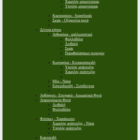
Χαμηλής μπορντούρας
Υψηλής μπορντούρας
Καρποφόροι - Superfoods
Σκιάς - Οξύφυλλα φυτά
Δέντρα κήπου
Ανθοφόρα - καλλωπιστικά
Φυλλοβόλα
Αειθαλή
Σκιάς
Παραθαλάσσιων περιοχών
Κωνοφόρα - Κυπαρισσοειδή
Υψηλής ανάπτυξης
Χαμηλής ανάπτυξης
Μίνι - Νάνα
Εσπεριδοειδή - Ξυνόδεντρα
Ανθόφυτα - Εποχιακά - Αρωματικά Φυτά
Αναρριχώμενα Φυτά
Αειθαλή
Φυλλοβόλα
Φοίνικες - Χαμαίρωπες
Χαμηλής ανάπτυξης - Νάνα
Υψηλής ανάπτυξης
Κακτοειδή