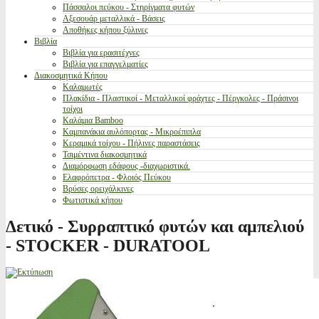
Πάσσαλοι πεύκου - Στηρίγματα φυτών
Αξεσουάρ μεταλλικά - Βάσεις
Αποθήκες κήπου ξύλινες
Βιβλία
Βιβλία για ερασιτέχνες
Βιβλία για επαγγελματίες
Διακοσμητικά Κήπου
Καλαμωτές
Πλακίδια - Πλαστικοί - Μεταλλικοί φράχτες - Πέργκολες - Πράσινοι
τοίχοι
Καλάμια Bamboo
Καμπανάκια αυλόπορτας - Μικροέπιπλα
Κεραμικά τοίχου - Πήλινες παραστάσεις
Τσιμέντινα διακοσμητικά
Διαμόρφωση εδάφους -διαχωριστικά.
Ελαφρόπετρα - Φλοιός Πεύκου
Βρύσες ορειχάλκινες
Φωτιστικά κήπου
Δετικό - Συρραπτικό φυτών και αμπελιού
- STOCKER - DURATOOL