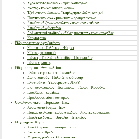
Υγρά απεντομώσεων - Σπρέυ καπνογόνα
Σκόνες - κόκκοι απεντομώσεων
Τζέλ απεντομώσεων - Ετοιμόχρηστα δολώματα gel
Ποντικοφάρμακα - μυοκτόνα - αρουραιοκτόνα
Απωθητικά ζώων - πουλιών - ποντικών - φιδιών
Απωθητικά - βιοκτόνα
Δολωματικοί σταθμοί - κόλλες ποντικών - ποντικοπαγίδες
Κτηνιατρικά
Είδη προστασίας εργαζομένων
Μποτάκια - Γαλότσες - Φόρμες
Μάσκες ψεκασμού
Ιμάντες - Γυαλιά - Ωτασπίδες - Προσωπίδες
Γάντια εργασίας
Είδη Φυτωρίου - Ανθοπωλείου
Γλάστρες φυτωρίου - Σακούλες
Δίσκοι σποράς - Παλετάκια φύτευσης
Γλαστράκια - Υποστρώματα JIFFY
Είδη συσκευασίας - Ταμπελάκια - Ράφιες - Κορδόνια
Κουβάδες - Ζεμπίλια
Προσφορές ειδών φυτωρίου
Οικολογικά σκεύη- Πυρίμαχα - Inox
Ανοξείδωτα δοχεία - Inox
Πυρίμαχα σκεύη - πιθάρια λαδιού - λεκάνες ζυμώματος
Πλαστικά δοχεία - Βαρέλια - Τενεκέδες
Μηχανήματα Κήπου
Αλυσσοπρίονα - Κονταροπρίονα
Σκαπτικά - Φρέζες
Μηχανές γκαζόν - Χλοοκοπτικά