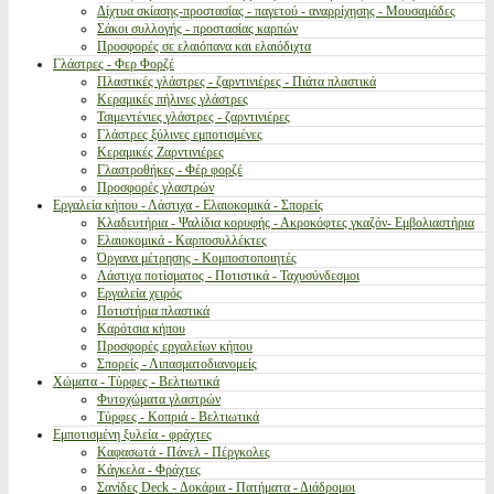
Δίχτυα σκίασης-προστασίας - παγετού - αναρρίχησης - Μουσαμάδες
Σάκοι συλλογής - προστασίας καρπών
Προσφορές σε ελαιόπανα και ελαιόδιχτα
Γλάστρες - Φερ Φορζέ
Πλαστικές γλάστρες - ζαρντινιέρες - Πιάτα πλαστικά
Κεραμικές πήλινες γλάστρες
Τσιμεντένιες γλάστρες - ζαρντινιέρες
Γλάστρες ξύλινες εμποτισμένες
Κεραμικές Ζαρντινιέρες
Γλαστροθήκες - Φέρ φορζέ
Προσφορές γλαστρών
Εργαλεία κήπου - Λάστιχα - Ελαιοκομικά - Σπορείς
Κλαδευτήρια - Ψαλίδια κορυφής - Ακροκόφτες γκαζόν- Εμβολιαστήρια
Ελαιοκομικά - Καρποσυλλέκτες
Όργανα μέτρησης - Κομποστοποιητές
Λάστιχα ποτίσματος - Ποτιστικά - Ταχυσύνδεσμοι
Εργαλεία χειρός
Ποτιστήρια πλαστικά
Καρότσια κήπου
Προσφορές εργαλείων κήπου
Σπορείς - Λιπασματοδιανομείς
Χώματα - Τύρφες - Βελτιωτικά
Φυτοχώματα γλαστρών
Τύρφες - Κοπριά - Βελτιωτικά
Εμποτισμένη ξυλεία - φράχτες
Καφασωτά - Πάνελ - Πέργκολες
Κάγκελα - Φράχτες
Σανίδες Deck - Δοκάρια - Πατήματα - Διάδρομοι