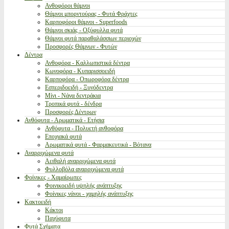
Ανθοφόροι θάμνοι
Θάμνοι μπορντούρας - Φυτά Φράχτες
Καρποφόροι θάμνοι - Superfoods
Θάμνοι σκιάς - Οξύφυλλα φυτά
Θάμνοι φυτά παραθαλάσσιων περιοχών
Προσφορές Θάμνων - Φυτών
Δέντρα
Ανθοφόρα - Καλλωπιστικά δέντρα
Κωνοφόρα - Κυπαρισσοειδή
Καρποφόρα - Οπωροφόρα δέντρα
Εσπεριδοειδή - Ξυνόδεντρα
Μίνι - Νάνα δεντράκια
Τροπικά φυτά - δένδρα
Προσφορές Δέντρων
Ανθόφυτα - Αρωματικά - Ετήσια
Ανθόφυτα - Πολυετή ανθοφόρα
Εποχιακά φυτά
Αρωματικά φυτά - Φαρμακευτικά - Βότανα
Αναρριχώμενα φυτά
Αειθαλή αναρριχώμενα φυτά
Φυλλοβόλα αναρριχώμενα φυτά
Φοίνικες - Χαμαίρωπες
Φοινικοειδή υψηλής ανάπτυξης
Φοίνικες νάνοι - χαμηλής ανάπτυξης
Κακτοειδή
Κάκτοι
Παχύφυτα
Φυτά Σχήματα