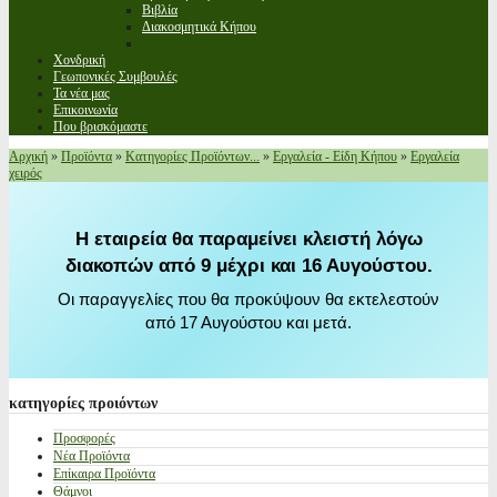
Βιβλία
Διακοσμητικά Κήπου
Χονδρική
Γεωπονικές Συμβουλές
Τα νέα μας
Επικοινωνία
Που βρισκόμαστε
Αρχική
»
Προϊόντα
»
Κατηγορίες Προϊόντων...
»
Εργαλεία - Είδη Κήπου
»
Εργαλεία
χειρός
Η εταιρεία θα παραμείνει κλειστή λόγω
διακοπών από 9 μέχρι και 16 Αυγούστου.
Οι παραγγελίες που θα προκύψουν θα εκτελεστούν
από 17 Αυγούστου και μετά.
κατηγορίες
προιόντων
Προσφορές
Νέα Προϊόντα
Επίκαιρα Προϊόντα
Θάμνοι