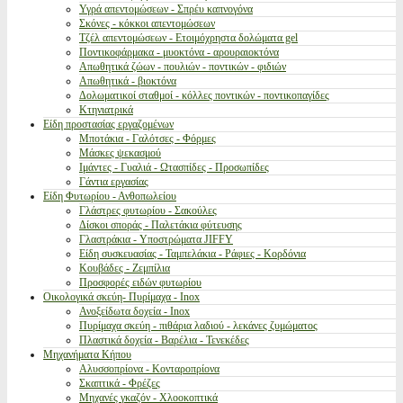
Υγρά απεντομώσεων - Σπρέυ καπνογόνα
Σκόνες - κόκκοι απεντομώσεων
Τζέλ απεντομώσεων - Ετοιμόχρηστα δολώματα gel
Ποντικοφάρμακα - μυοκτόνα - αρουραιοκτόνα
Απωθητικά ζώων - πουλιών - ποντικών - φιδιών
Απωθητικά - βιοκτόνα
Δολωματικοί σταθμοί - κόλλες ποντικών - ποντικοπαγίδες
Κτηνιατρικά
Είδη προστασίας εργαζομένων
Μποτάκια - Γαλότσες - Φόρμες
Μάσκες ψεκασμού
Ιμάντες - Γυαλιά - Ωτασπίδες - Προσωπίδες
Γάντια εργασίας
Είδη Φυτωρίου - Ανθοπωλείου
Γλάστρες φυτωρίου - Σακούλες
Δίσκοι σποράς - Παλετάκια φύτευσης
Γλαστράκια - Υποστρώματα JIFFY
Είδη συσκευασίας - Ταμπελάκια - Ράφιες - Κορδόνια
Κουβάδες - Ζεμπίλια
Προσφορές ειδών φυτωρίου
Οικολογικά σκεύη- Πυρίμαχα - Inox
Ανοξείδωτα δοχεία - Inox
Πυρίμαχα σκεύη - πιθάρια λαδιού - λεκάνες ζυμώματος
Πλαστικά δοχεία - Βαρέλια - Τενεκέδες
Μηχανήματα Κήπου
Αλυσσοπρίονα - Κονταροπρίονα
Σκαπτικά - Φρέζες
Μηχανές γκαζόν - Χλοοκοπτικά