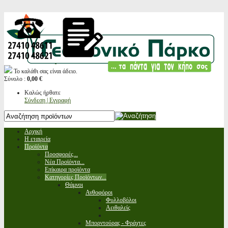
Το καλάθι σας είναι άδειο.
Σύνολο :
0,00 €
Καλώς ήρθατε
Σύνδεση | Εγγραφή
Αρχική
Η εταιρεία
Προϊόντα
Προσφορές...
Νέα Προϊόντα...
Επίκαιρα προϊόντα
Κατηγορίες Προϊόντων...
Θάμνοι
Ανθοφόροι
Φυλλοβόλοι
Αειθαλείς
Μπορντούρας - Φράχτες