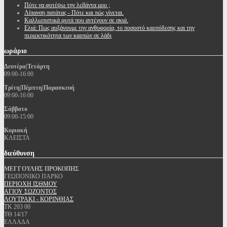
Πότε να φυτέψω την λεβάντα μου ;
Λίπανση πατάτας - Πότε και πώς γίνεται.
Καλλωπιστικά φυτά που αντέχουν σε σκιά.
Ελιά: Πως αυξάνουμε την ανθοφορία, το ποσοστό καρπόδεσης και την
περιεκτικότητα των καρπών σε λάδι
ωράριο
Δευτέρα|Τετάρτη
09:00-16:00
Τρίτη|Πέμπτη|Παρασκευή
09:00-16:00
Σάββατο
09:00-15:00
Κυριακή
ΚΛΕΙΣΤΑ
διεύθυνση
ΜΕΓΓΟΥΛΗΣ ΠΡΟΚΟΠΗΣ
ΓΕΩΠΟΝΙΚΟ ΠΑΡΚΟ
ΠΕΡΙΟΧΗ ΙΣΘΜΟΥ
ΑΓΙΟΥ ΣΩΖΟΝΤΟΣ
ΛΟΥΤΡΑΚΙ - ΚΟΡΙΝΘΙΑΣ
ΤΚ 203 00
ΤΘ 14/17
ΕΛΛΑΔΑ