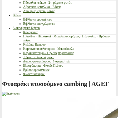
Πάσσαλοι πεύκου - Στηρίγματα φυτών
Αξεσουάρ μεταλλικά - Βάσεις
Αποθήκες κήπου ξύλινες
Βιβλία
Βιβλία για ερασιτέχνες
Βιβλία για επαγγελματίες
Διακοσμητικά Κήπου
Καλαμωτές
Πλακίδια - Πλαστικοί - Μεταλλικοί φράχτες - Πέργκολες - Πράσινοι
τοίχοι
Καλάμια Bamboo
Καμπανάκια αυλόπορτας - Μικροέπιπλα
Κεραμικά τοίχου - Πήλινες παραστάσεις
Τσιμέντινα διακοσμητικά
Διαμόρφωση εδάφους -διαχωριστικά.
Ελαφρόπετρα - Φλοιός Πεύκου
Βρύσες ορειχάλκινες
Φωτιστικά κήπου
Φτυαράκι πτυσσόμενο cambing | AGEF