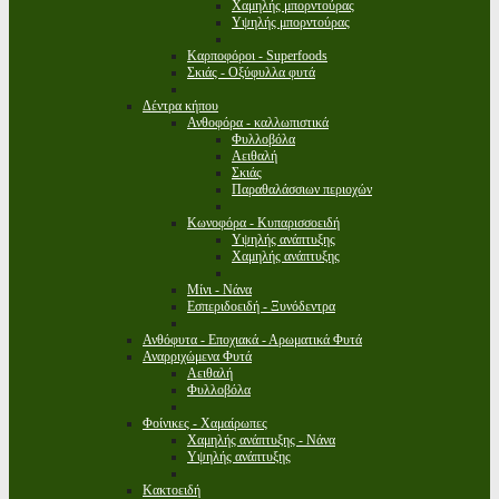
Χαμηλής μπορντούρας
Υψηλής μπορντούρας
Καρποφόροι - Superfoods
Σκιάς - Οξύφυλλα φυτά
Δέντρα κήπου
Ανθοφόρα - καλλωπιστικά
Φυλλοβόλα
Αειθαλή
Σκιάς
Παραθαλάσσιων περιοχών
Κωνοφόρα - Κυπαρισσοειδή
Υψηλής ανάπτυξης
Χαμηλής ανάπτυξης
Μίνι - Νάνα
Εσπεριδοειδή - Ξυνόδεντρα
Ανθόφυτα - Εποχιακά - Αρωματικά Φυτά
Αναρριχώμενα Φυτά
Αειθαλή
Φυλλοβόλα
Φοίνικες - Χαμαίρωπες
Χαμηλής ανάπτυξης - Νάνα
Υψηλής ανάπτυξης
Κακτοειδή