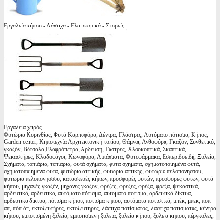
Εργαλεία κήπου - Λάστιχα - Ελαιοκομικά - Σπορείς
Εργαλεία χειρός
Φυτώρια Κορινθίας, Φυτά Καρποφόρα, Δέντρα, Γλάστρες, Αυτόματο πότισμα, Κήπος,
Garden center, Κηποτεχνία Αρχιτεκτονική τοπίου, Θάμνοι, Ανθοφόρα, Γκαζόν, Συνθετικό,
γκαζόν, Βότσαλα,Ελαφρόπετρα, Αρδευση, Γάστρες, Χλοοκοπτικά, Σκαπτικά,
Ψεκαστήρες, Κλαδοφάγοι, Κωνοφόρα, Λιπάσματα, Φυτοφάρμακα, Εσπεριδοειδή, Ξυλεία,
Σχήματα, τοπιάρια, τοπιαρια, φυτά σχήματα, φυτα σχηματα, σχηματοποιημένα φυτά,
σχηματοποιημενα φυτα, φυτώρια αττικής, φυτωρια αττικης, φυτωρια πελοπονησσου,
φυτωρια πελοπονησσου, κατασκευές κήπων, προσφορές φυτών, προσφορες φυτων, φυτά
κήπου, μηχανές γκαζόν, μηχανες γκαζον, φρέζες, φρεζες, φρέζα, φρεζα, ψεκαστικά,
αρδευτικά, αρδευτικα, αυτόματο πότισμα, αυτοματο ποτισμα, αρδευτικά δίκτυα,
αρδευτικα δικτυα, πότισμα κήπου, ποτισμα κηπου, αυτόματα ποτιστικά, μπέκ, μπεκ, ποπ
απ, πόπ άπ, εκτοξευτήρες, εκτοξευτηρες, λάστιχα ποτίσματος, λαστιχα ποτισματος, κέντρα
κήπου, εμποτισμένη ξυλεία, εμποτισμενη ξυλεια, ξυλεία κήπου, ξυλεια κηπου, πέργκολες,