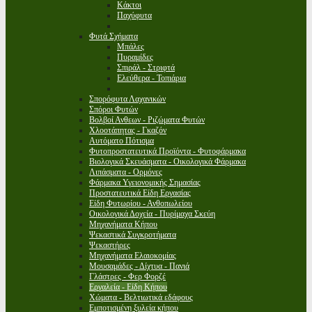
Κάκτοι
Παχύφυτα
Φυτά Σχήματα
Μπάλες
Πυραμίδες
Σπιράλ - Στριφτά
Ελεύθερα - Τοπιάρια
Σπορόφυτα Λαχανικών
Σπόροι Φυτών
Βολβοί Ανθεων - Ριζώματα Φυτών
Χλοοτάπητας - Γκαζόν
Αυτόματο Πότισμα
Φυτοπροστατευτικά Προϊόντα - Φυτοφάρμακα
Βιολογικά Σκευάσματα - Οικολογικά Φάρμακα
Λιπάσματα - Ορμόνες
Φάρμακα Υγειονομικής Σημασίας
Προστατευτικά Είδη Εργασίας
Είδη Φυτωρίου - Ανθοπωλείου
Οικολογικά Δοχεία - Πυρίμαχα Σκεύη
Μηχανήματα Κήπου
Ψεκαστικά Συγκροτήματα
Ψεκαστήρες
Μηχανήματα Ελαιοκομίας
Μουσαμάδες - Δίχτυα - Πανιά
Γλάστρες - Φερ Φορζέ
Εργαλεία - Είδη Κήπου
Χώματα - Βελτιωτικά εδάφους
Εμποτισμένη ξυλεία κήπου