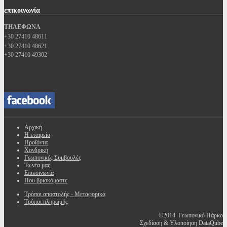
επικοινωνία
ΤΗΛΕΦΩΝΑ
+30 27410 48611
+30 27410 48621
+30 27410 49302
Αρχική
Η εταιρεία
Προϊόντα
Χονδρική
Γεωπονικές Συμβουλές
Τα νέα μας
Επικοινωνία
Που βρισκόμαστε
Τρόποι αποστολής - Μεταφορικά
Τρόποι πληρωμής
©2014 Γεωπονικό Πάρκο
Σχεδίαση & Υλοποίηση DataQube