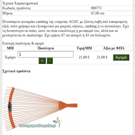
Τεχνικά Χαρακτηριστικά
Κωδικός προϊόντος
000771
Μήκος
67,00 cm
Πτυσσόμενο φτυαράκι cambing της εταιρείας AGEF, με ξύλινη λαβή από λακαρισμένη
οξιά, πολύ χρήσιμο και εξυπηρετικό για μικρούς κήπους, cambing ή το αυτοκίνητο. Έχει
τη δυνατότητα να σπάει, ώστε να είναι ευκολότερη η μεταφορά του, αλλά και να
μετατρέπεται σε σκαλιστήρι. Έχει μήκος 67 cm ανοιχτό ή 43 cm διπλωμένο.
Επιλογή ποσότητας & αγορά
ΜΜ
Ποσότητα
Τιμή/ΜΜ
Αξία με ΦΠΑ
Τεμάχιο
21,00 €
21,00 €
Σχετικά προϊόντα