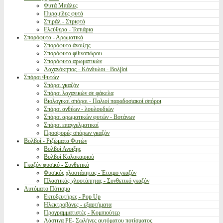
Φυτά Μπάλες
Πυραμίδες φυτά
Σπιράλ - Στριφτά
Ελεύθερα - Τοπιάρια
Σπορόφυτα - Αρωματικά
Σπορόφυτα άνοιξης
Σπορόφυτα φθινοπώρου
Σπορόφυτα αρωματικών
Λαχανόκηπος - Κόνδυλοι - Βολβοί
Σπόροι Φυτών
Σπόροι γκαζόν
Σπόροι λαχανικών σε φάκελα
Βιολογικοί σπόροι - Παλιοί παραδοσιακοί σπόροι
Σπόροι ανθέων - λουλουδιών
Σπόροι αρωματικών φυτών - Βοτάνων
Σπόροι επαγγελματικοί
Προσφορές σπόρων γκαζόν
Βολβοί - Ριζώματα Φυτών
Βολβοί Ανοιξης
Βολβοί Καλοκαιριού
Γκαζόν φυσικό - Συνθετικό
Φυσικός χλοοτάπητας - Έτοιμο γκαζόν
Πλαστικός χλοοτάπητας - Συνθετικό γκαζόν
Αυτόματο Πότισμα
Εκτοξευτήρες - Pop Up
Ηλεκτροβάνες - εξαρτήματα
Προγραμματιστές - Κομπιούτερ
Λάστιχα PE- Σωλήνες αυτόματου ποτίσματος