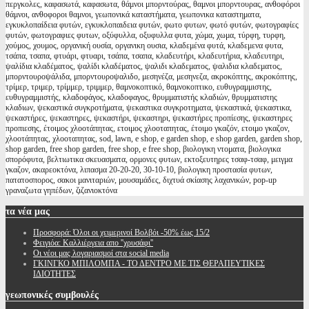
περγκολες, καφασωτά, καφασωτα, θάμνοι μπορντούρας, θαμνοι μπορντουρας, ανθοφόροι
θάμνοι, ανθοφοροι θαμνοι, γεωπονικά καταστήματα, γεωπονικα καταστηματα,
εγκυκλοπαίδεια φυτών, εγκυκλοπαιδεια φυτών, φωτο φυτων, φωτό φυτών, φωτογραφίες
φυτών, φωτογραφιες φυτων, οξύφυλλα, οξυφυλλα φυτα, χώμα, χωμα, τύρφη, τυρφη,
χούμος, χουμος, οργανική ουσία, οργανικη ουσια, κλαδεμένα φυτά, κλαδεμενα φυτα,
τσάπα, τσαπα, φτυάρι, φτυαρι, τσάπα, τσαπα, κλαδευτήρι, κλαδευτήρια, κλαδευτηρι,
ψαλίδια κλαδέματος, ψαλίδι κλαδέματος, ψαλιδι κλαδεματος, ψαλιδια κλαδεματος,
μπορντουροψάλιδα, μπορντουροψαλιδο, μεσηνέζα, μεσηνεζα, ακροκόπτης, ακροκόπτης,
τρίμερ, τριμερ, τρίμμερ, τριμμερ, θαμνοκοπτικό, θαμνοκοπτικο, ευθυγραμμιστης,
ευθυγραμμιστής, κλαδοφάγος, κλαδοφαγος, θρυμματιστής κλαδιών, θρυμματιστης
κλαδιων, ψεκαστικά συγκροτήματα, ψεκαστικα συγκροτηματα, ψεκαστικά, ψεκαστικα,
ψεκαστήρες, ψεκαστηρες, ψεκαστήρι, ψεκαστηρι, ψεκαστήρες προπίεσης, ψεκαστηρες
προπιεσης, έτοιμος χλοοτάπητας, ετοιμος χλοοταπητας, έτοιμο γκαζόν, ετοιμο γκαζον,
χλοοτάπητας, χλοοταπητας, sod, lawn, e shop, e garden shop, e shop garden, garden shop,
shop garden, free shop garden, free shop, e free shop, βιολογικη ντοματα, βιολογικα
σπορόφυτα, βελτιωτικα σκευασματα, ορμονες φυτων, εκτοξευτηρες τσαφ-τσαφ, μειγμα
γκαζον, ακαρεοκτόνα, λιπασμα 20-20-20, 30-10-10, βιολογικη προστασία φυτων,
πατατοσπορος, σακοι μανιταριών, μουσαμάδες, διχτυά σκίασης λαχανικών, pop-up
γραναζωτα γηπέδων, ζιζανιοκτόνα
τα
νέα μας
Προσφορά: Όλοι οι χειμερινοί Βολβόι -50% έως 15/2
Φειγιόα: Καλλιέργεια απο ''χρυσάφι''
Oι νέοι μας λογαριασμοί στα social media
ΓΚΙΝΓΚΟ ΜΠΙΛΟΜΠΑ - ΤΟ ΔΕΝΤΡΟ ΜΕ ΤΙΣ ΘΕΡΑΠΕΥΤΙΚΕΣ
ΙΔΙΟΤΗΤΕΣ
γεωπονικές
συμβουλές