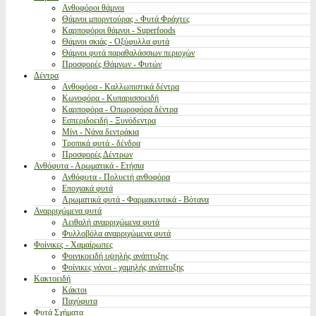
Ανθοφόροι θάμνοι
Θάμνοι μπορντούρας - Φυτά Φράχτες
Καρποφόροι θάμνοι - Superfoods
Θάμνοι σκιάς - Οξύφυλλα φυτά
Θάμνοι φυτά παραθαλάσσιων περιοχών
Προσφορές Θάμνων - Φυτών
Δέντρα
Ανθοφόρα - Καλλωπιστικά δέντρα
Κωνοφόρα - Κυπαρισσοειδή
Καρποφόρα - Οπωροφόρα δέντρα
Εσπεριδοειδή - Ξυνόδεντρα
Μίνι - Νάνα δεντράκια
Τροπικά φυτά - δένδρα
Προσφορές Δέντρων
Ανθόφυτα - Αρωματικά - Ετήσια
Ανθόφυτα - Πολυετή ανθοφόρα
Εποχιακά φυτά
Αρωματικά φυτά - Φαρμακευτικά - Βότανα
Αναρριχώμενα φυτά
Αειθαλή αναρριχώμενα φυτά
Φυλλοβόλα αναρριχώμενα φυτά
Φοίνικες - Χαμαίρωπες
Φοινικοειδή υψηλής ανάπτυξης
Φοίνικες νάνοι - χαμηλής ανάπτυξης
Κακτοειδή
Κάκτοι
Παχύφυτα
Φυτά Σχήματα