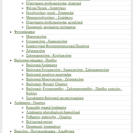
Εξαρτήματα συνδεσμολογίας πλαστικά
Φίλτρα Νερού - Λιπαντήρες
Εκτοξευτήρες νερού - Επιφανείας
Μικροεκτοξευτήρες - Σταλάκτες
Εξαρτήματα συνδεσμολογίας μεταλλικά
Προσφορές αυτόματου ποτίσματος
Φυτοφάρμακα
Μυκητοκτόνα
Εντομοκτόνα - Ακαρεοκτόνα
Ερασιτεχνικά Φυτοπροστατευτικά Προιόντα
Ζιζανιοκτόνα
Σαλιγκαροκτόνα - Κοχλιοκτόνα
Βιολογικά φάρμακα - Παγίδες
Βιολογικά Λιπάσματα
Βιολογικά Εντομοκτόνα - Ακαρεοκτόνα - Σαλιγκαροκτόνα
Βιολογικά προιόντα προστασίας
Βιολογικά Μυκητοκτόνα - Ζιζανιοκτόνα
Βιολογικές Φυτικές Ορμόνες
Βιολογικές Εντομοπαγίδες - Σαλιγκαροπαγίδες - Παγίδες ερπετών -
Κόλλες
Σκευάσματα βιολογικά για απεντομώσεις
Λιπάσματα - Ορμόνες
Κοκκώδη χημικά λιπάσματα
Λιπάσματα υδατοδιαλυτά διαφυλλικά
Ρυθμιστές ανάπτυξης - Ορμόνες
Βελτιωτικά φυτών
Προσφορές λιπασμάτων
Βιοκτόνα - Ποντικοφάρμακα - Απωθητικά