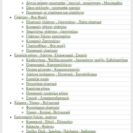
Δίχτυα σκίασης-προστασίας - παγετού - αναρρίχησης - Μουσαμάδες
Σάκοι συλλογής - προστασίας καρπών
Προσφορές σε ελαιόπανα και ελαιόδιχτα
Γλάστρες - Φερ Φορζέ
Πλαστικές γλάστρες - ζαρντινιέρες - Πιάτα πλαστικά
Κεραμικές πήλινες γλάστρες
Τσιμεντένιες γλάστρες - ζαρντινιέρες
Γλάστρες ξύλινες εμποτισμένες
Κεραμικές Ζαρντινιέρες
Γλαστροθήκες - Φέρ φορζέ
Προσφορές γλαστρών
Εργαλεία κήπου - Λάστιχα - Ελαιοκομικά - Σπορείς
Κλαδευτήρια - Ψαλίδια κορυφής - Ακροκόφτες γκαζόν- Εμβολιαστήρια
Ελαιοκομικά - Καρποσυλλέκτες
Όργανα μέτρησης - Κομποστοποιητές
Λάστιχα ποτίσματος - Ποτιστικά - Ταχυσύνδεσμοι
Εργαλεία χειρός
Ποτιστήρια πλαστικά
Καρότσια κήπου
Προσφορές εργαλείων κήπου
Σπορείς - Λιπασματοδιανομείς
Χώματα - Τύρφες - Βελτιωτικά
Φυτοχώματα γλαστρών
Τύρφες - Κοπριά - Βελτιωτικά
Εμποτισμένη ξυλεία - φράχτες
Καφασωτά - Πάνελ - Πέργκολες
Κάγκελα - Φράχτες
Σανίδες Deck - Δοκάρια - Πατήματα - Διάδρομοι