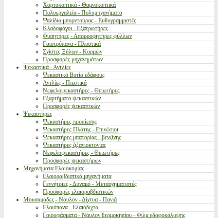
Χορτοκοπτικά - Θαμνοκοπτικά
Πολυεργαλεία - Πολυμηχανήματα
Ψαλίδια μπορντούρας - Ευθυγραμμιστές
Κλαδοφάγοι - Εξαερωτήρες
Φυσητήρες - Απορροφητήρες φύλλων
Γαιοτρύπανα - Πλυστικά
Σχίστες Ξύλων - Κορμών
Προσφορές μηχανημάτων
Ψεκαστικά - Αντλίες
Ψεκαστικά Βυτία εδάφους
Αντλίες - Πιεστικά
Νεφελοψεκαστήρες - Θειωτήρες
Εξαρτήματα ψεκαστικών
Προσφορές ψεκαστικών
Ψεκαστήρες
Ψεκαστήρες προπίεσης
Ψεκαστήρες Πλάτης - Επινώτιοι
Ψεκαστήρες μπαταρίας - βενζίνης
Ψεκαστήρες ζιζανιοκτονίας
Νεφελοψεκαστήρες - Θειωτήρες
Προσφορές ψεκαστήρων
Μηχανήματα Ελαιοκομίας
Ελαιοραβδιστικά μηχανήματα
Γεννήτριες - Δυναμό - Μετασχηματιστές
Προσφορές ελαιοραβδιστικών
Μουσαμάδες - Νάυλον - Δίχτυα - Πανιά
Ελαιόπανα - Ελαιόδιχτα
Γαιουφάσματα - Νάυλον θερμοκηπίου - Φίλμ εδαφοκάλυψης